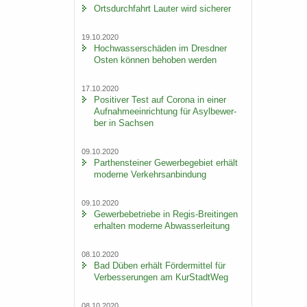
Orts­durch­fahrt Lau­ter wird si­che­rer
19.10.2020
Hoch­was­ser­schä­den im Dresd­ner
Osten kön­nen be­ho­ben wer­den
17.10.2020
Po­si­ti­ver Test auf Co­ro­na in einer
Auf­nah­me­ein­rich­tung für Asyl­be­wer­
ber in Sach­sen
09.10.2020
Par­then­stei­ner Ge­wer­be­ge­biet er­hält
mo­der­ne Ver­kehrs­an­bin­dung
09.10.2020
Ge­wer­be­be­trie­be in Regis-​Breitingen
er­hal­ten mo­der­ne Ab­was­ser­lei­tung
08.10.2020
Bad Düben er­hält För­der­mit­tel für
Ver­bes­se­run­gen am Kur­Stadt­Weg
08.10.2020