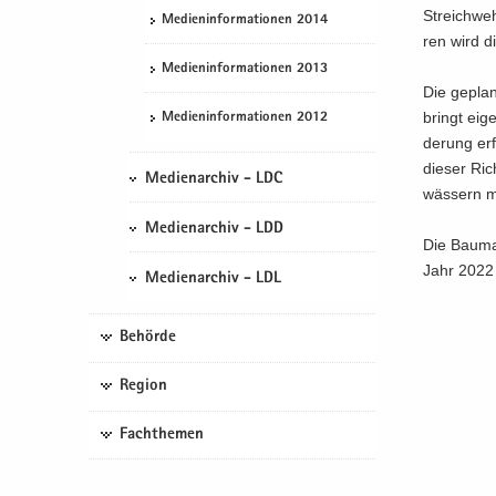
Streich­weh
Me­di­en­in­for­ma­tio­nen 2014
ren wird di
Me­di­en­in­for­ma­tio­nen 2013
Die ge­pla
bringt ei­
Me­di­en­in­for­ma­tio­nen 2012
de­rung er­
die­ser Ric
Medienarchiv - LDC
wäs­sern mi
Medienarchiv - LDD
Die Bau­ma
Jahr 2022 
Medienarchiv - LDL
Behörde
Region
Fachthemen