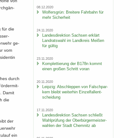
n Höhe von
08.12.2020
urch­gän­
Wol­fers­grün: Brei­te­re Fahr­bahn für
mehr Si­cher­heit
 für die
24.11.2020
Lan­des­di­rek­ti­on Sach­sen er­klärt
­ser­
Land­rats­wahl im Land­kreis Mei­ßen
er­wehr ge­
für gül­tig
ur vom
i­den­tin
23.11.2020
Kom­plet­tie­rung der B178n kommt
einen gro­ßen Schritt voran
i­ches durch
20.11.2020
ör­der­mit­
Leip­zig: Ab­schlep­pen von Falsch­par­
kern bleibt wei­ter­hin Ein­zel­fall­ent­
s. Damit
schei­dung
ch die
17.11.2020
Lan­des­di­rek­ti­on Sach­sen schließt
Wahl­prü­fung der Ober­bür­ger­meis­ter­
eibt der
wah­len der Stadt Chem­nitz ab
u­er­wehr
u­lauf ein