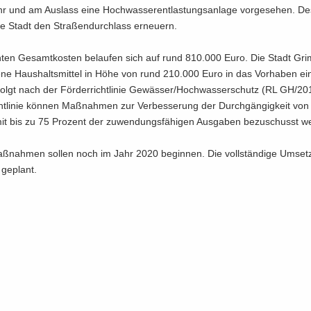
r und am Aus­lass eine Hoch­was­ser­ent­las­tungs­an­la­ge vor­ge­se­hen. De
e Stadt den Stra­ßen­durch­lass er­neu­ern.
n­ten Ge­samt­kos­ten be­lau­fen sich auf rund 810.000 Euro. Die Stadt Gr
ge­ne Haus­halts­mit­tel in Höhe von rund 210.000 Euro in das Vor­ha­ben ei
folgt nach der För­der­richt­li­nie Ge­wäs­ser/Hoch­was­ser­schutz (RL GH/2
ht­li­nie kön­nen Maß­nah­men zur Ver­bes­se­rung der Durch­gän­gig­keit von
t bis zu 75 Pro­zent der zu­wen­dungs­fä­hi­gen Aus­ga­ben be­zu­schusst w
ß­nah­men sol­len noch im Jahr 2020 be­gin­nen. Die voll­stän­di­ge Um­set­
ge­plant.