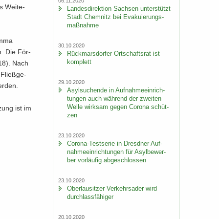
06.11.2020
s Wei­te­
Lan­des­di­rek­ti­on Sach­sen un­ter­stützt
Stadt Chem­nitz bei Eva­ku­ie­rungs­
maß­nah­me
im­ma
30.10.2020
n. Die För­
Rück­mars­dor­fer Ort­schafts­rat ist
kom­plett
018). Nach
 Fließ­ge­
29.10.2020
er­den.
Asyl­su­chen­de in Auf­nah­me­ein­rich­
tun­gen auch wäh­rend der zwei­ten
Welle wirk­sam gegen Co­ro­na schüt­
zung ist im
zen
23.10.2020
Corona-​Testserie in Dresd­ner Auf­
nah­me­ein­rich­tun­gen für Asyl­be­wer­
ber vor­läu­fig ab­ge­schlos­sen
23.10.2020
Ober­lau­sit­zer Ver­kehrs­ader wird
durch­lass­fä­hi­ger
20.10.2020