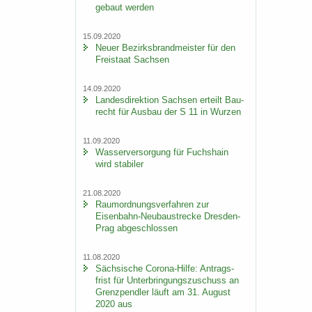
ge­baut wer­den
15.09.2020
Neuer Be­zirks­brand­meis­ter für den
Frei­staat Sach­sen
14.09.2020
Lan­des­di­rek­ti­on Sach­sen er­teilt Bau­
recht für Aus­bau der S 11 in Wur­zen
11.09.2020
Was­ser­ver­sor­gung für Fuchs­hain
wird sta­bi­ler
21.08.2020
Raum­ord­nungs­ver­fah­ren zur
Eisenbahn-​Neubaustrecke Dresden-​
Prag ab­ge­schlos­sen
11.08.2020
Säch­si­sche Corona-​Hilfe: An­trags­
frist für Un­ter­brin­gungs­zu­schuss an
Grenz­pend­ler läuft am 31. Au­gust
2020 aus