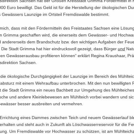
­di­rek­ti­on Sach­sen hat der Gro­ßen Kreis­stadt Grim­ma För­der­mit­tel i
0 Euro be­wil­ligt. Das Geld ist für die Her­stel­lung der öko­lo­gi­schen D
s Ge­wäs­sers Laun­zi­ge im Orts­teil Frem­dis­wal­de be­stimmt.
mich, dass mit den För­der­mit­teln des Frei­staa­tes Sach­sen eine Lö­sung
 in Grim­ma ge­schaf­fen wird, die ei­ner­seits dem Gewässer-​ und Hoch­was
 an­de­rer­seits dem Brand­schutz bzw. den wich­ti­gen Auf­ga­ben der Feu­
 Die Stadt Grim­ma hat hier ein­drucks­voll ge­zeigt, dass Bür­ger
und
Nat
hen Ge­wäs­ser­aus­bau pro­fi­tie­ren kön­nen“ er­klärt Re­gi­na Kraus­haar, Prä­s
­di­rek­ti­on Sach­sen.
t die öko­lo­gi­sche Durch­gän­gig­keit der Laun­zi­ge im Be­reich des Mühl­te
ab­sturz mit einem Wehr­auf­bau un­ter­bro­chen. Mit den nun be­wil­lig­ten F
ft die Stadt Grim­ma ein neues Bach­bett zur Um­ge­hung des Mühl­tei­che
sche und an­de­re Klein­le­be­we­sen am Mühl­teich vor­bei wan­dern und si
e­wäs­ser bes­ser aus­brei­ten und ver­meh­ren.
Er­rich­tung eines Dam­mes zwi­schen Teich und neuem Ge­wäs­ser­lauf bl
er­hal­ten und steht auch in Zu­kunft als Lösch­was­ser­re­ser­voir für die Fe
gung. Um Frem­dis­wal­de vor Hoch­was­ser zu schüt­zen, ist am Mühl­teich­z