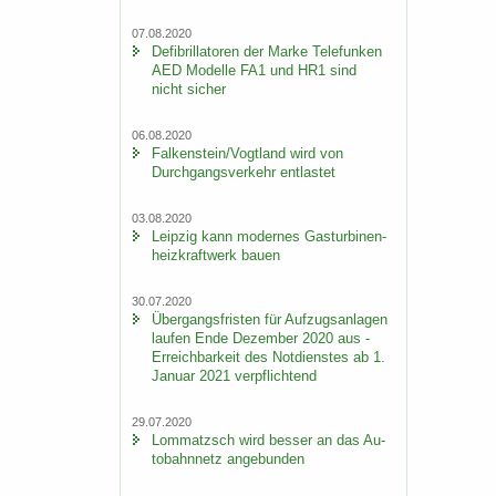
07.08.2020
De­fi­bril­la­to­ren der Marke Te­le­fun­ken
AED Mo­del­le FA1 und HR1 sind
nicht si­cher
06.08.2020
Fal­ken­stein/Vogt­land wird von
Durch­gangs­ver­kehr ent­las­tet
03.08.2020
Leip­zig kann mo­der­nes Gas­tur­bi­nen­
heiz­kraft­werk bauen
30.07.2020
Über­gangs­fris­ten für Auf­zugs­an­la­gen
lau­fen Ende De­zem­ber 2020 aus -
Er­reich­bar­keit des Not­diens­tes ab 1.
Ja­nu­ar 2021 ver­pflich­tend
29.07.2020
Lom­matzsch wird bes­ser an das Au­
to­bahn­netz an­ge­bun­den