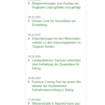
Bür­ger­mei­nun­gen zum Aus­bau am
Flug­ha­fen Leip­zig/Halle sind ge­fragt
08.10.2020
Grü­nes Licht für Ses­sel­bahn am
Fich­tel­berg
06.10.2020
Er­leich­te­run­gen für den Wirt­schafts­
ver­kehr zu den In­dus­trie­ge­bie­ten im
Tor­gau­er Nor­den
22.09.2020
Lan­des­di­rek­ti­on Sach­sen er­leich­tert
über Auf­he­bung der Qua­ran­tä­ne für
Döl­zig
18.09.2020
Po­si­ti­ver Corona-​Test bei einem Mit­
ar­bei­ter der Asylbewerber-​
Aufnahmeeinrichtung in Döl­zig
17.09.2020
Wie­sen­stra­ße in Naun­hof kann aus­