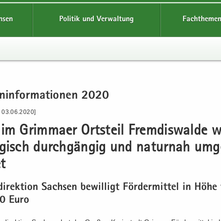
hsen
Politik und Verwaltung
Fachthemen
n­in­for­ma­tio­nen 2020
- 03.06.2020]
im Grim­ma­er Orts­teil Frem­dis­wal­de w
o­gisch durch­gän­gig und na­tur­nah um­
et
di­rek­ti­on Sach­sen be­wil­ligt För­der­mit­tel in Höhe
0 Euro