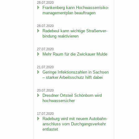
28.07.2020
Fran­ken­berg kann Hoch­was­ser­ri­si­ko­
ma­nage­ment­plan be­auf­tra­gen
28.07.2020
Ra­de­beul kann wich­ti­ge Stra­ßen­ver­
bin­dung re­ak­ti­vie­ren
27.07.2020
Mehr Raum für die Zwi­ckau­er Mulde
21.07.2020
Ge­rin­ge In­fek­ti­ons­zah­len in Sach­sen
– star­ker Ar­beits­schutz hilft dabei
20.07.2020
Dresd­ner Orts­teil Schön­born wird
hoch­was­ser­si­cher
17.07.2020
Ra­de­burg wird mit neuem Au­to­bahn­
an­schluss vom Durch­gangs­ver­kehr
ent­las­tet