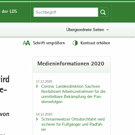
 der LDS
Übergeordnete Seiten
Schrift vergrößern
Kontrast erhöhen
Me­di­en­in­for­ma­tio­nen 2020
ird
17.12.2020
Co­ro­na: Lan­des­di­rek­ti­on Sach­sen
ge­
fle­xi­bi­li­siert Ar­beits­zeit­rah­men für die
un­mit­tel­ba­re Be­kämp­fung der Pan­
de­mie­fol­gen
 von
14.12.2020
Sch­man­ne­wit­zer Orts­durch­fahrt wird
si­che­rer für Fuß­gän­ger und Rad­fah­
rer