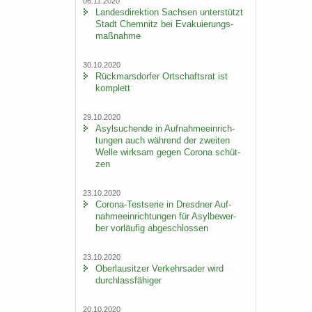
06.11.2020
Lan­des­di­rek­ti­on Sach­sen un­ter­stützt
Stadt Chem­nitz bei Eva­ku­ie­rungs­
maß­nah­me
30.10.2020
Rück­mars­dor­fer Ort­schafts­rat ist
kom­plett
29.10.2020
Asyl­su­chen­de in Auf­nah­me­ein­rich­
tun­gen auch wäh­rend der zwei­ten
Welle wirk­sam gegen Co­ro­na schüt­
zen
23.10.2020
Corona-​Testserie in Dresd­ner Auf­
nah­me­ein­rich­tun­gen für Asyl­be­wer­
ber vor­läu­fig ab­ge­schlos­sen
23.10.2020
Ober­lau­sit­zer Ver­kehrs­ader wird
durch­lass­fä­hi­ger
20.10.2020