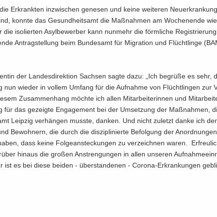
e Er­krank­ten in­zwi­schen ge­ne­sen und keine wei­te­ren Neu­erkran­kungs­
 sind, konn­te das Ge­sund­heits­amt die Maß­nah­men am Wo­chen­en­de wie
 die iso­lier­ten Asyl­be­wer­ber kann nun­mehr die förm­li­che Re­gis­trie­run
en­de An­trag­stel­lung beim Bun­des­amt für Mi­gra­ti­on und Flücht­lin­ge (
den­tin der Lan­des­di­rek­ti­on Sach­sen sagte dazu: „Ich be­grü­ße es sehr,
ng nun wie­der in vol­lem Um­fang für die Auf­nah­me von Flücht­lin­gen zur V
ie­sem Zu­sam­men­hang möch­te ich allen Mit­ar­bei­te­rin­nen und Mit­ar­bei­
ung für das ge­zeig­te En­ga­ge­ment bei der Um­set­zung der Maß­nah­men, 
­amt Leip­zig ver­hän­gen muss­te, dan­ken. Und nicht zu­letzt danke ich d
und Be­woh­nern, die durch die dis­zi­pli­nier­te Be­fol­gung der An­ord­nun­g
aben, dass keine Fol­ge­an­ste­ckun­gen zu ver­zeich­nen waren. Er­freu­li­c
r­über hin­aus die gro­ßen An­stren­gun­gen in allen un­se­ren Auf­nah­me­ein­r
r ist es bei diese bei­den - über­stan­de­nen - Corona-​Erkrankungen ge­bli