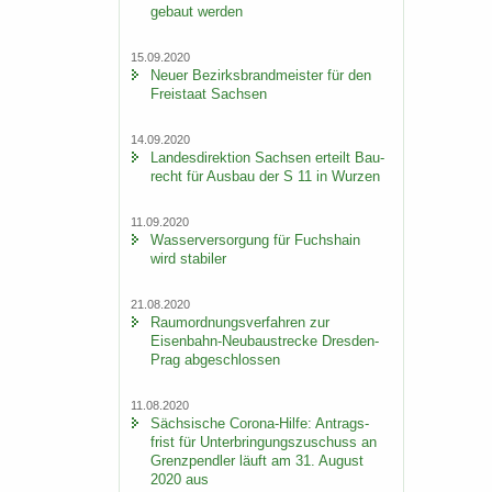
ge­baut wer­den
15.09.2020
Neuer Be­zirks­brand­meis­ter für den
Frei­staat Sach­sen
14.09.2020
Lan­des­di­rek­ti­on Sach­sen er­teilt Bau­
recht für Aus­bau der S 11 in Wur­zen
11.09.2020
Was­ser­ver­sor­gung für Fuchs­hain
wird sta­bi­ler
21.08.2020
Raum­ord­nungs­ver­fah­ren zur
Eisenbahn-​Neubaustrecke Dresden-​
Prag ab­ge­schlos­sen
11.08.2020
Säch­si­sche Corona-​Hilfe: An­trags­
frist für Un­ter­brin­gungs­zu­schuss an
Grenz­pend­ler läuft am 31. Au­gust
2020 aus