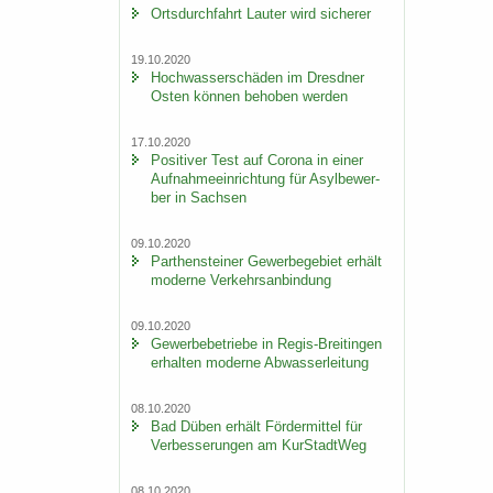
Orts­durch­fahrt Lau­ter wird si­che­rer
19.10.2020
Hoch­was­ser­schä­den im Dresd­ner
Osten kön­nen be­ho­ben wer­den
17.10.2020
Po­si­ti­ver Test auf Co­ro­na in einer
Auf­nah­me­ein­rich­tung für Asyl­be­wer­
ber in Sach­sen
09.10.2020
Par­then­stei­ner Ge­wer­be­ge­biet er­hält
mo­der­ne Ver­kehrs­an­bin­dung
09.10.2020
Ge­wer­be­be­trie­be in Regis-​Breitingen
er­hal­ten mo­der­ne Ab­was­ser­lei­tung
08.10.2020
Bad Düben er­hält För­der­mit­tel für
Ver­bes­se­run­gen am Kur­Stadt­Weg
08.10.2020