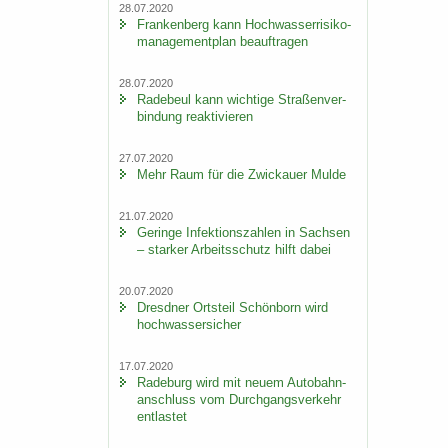
28.07.2020
Fran­ken­berg kann Hoch­was­ser­ri­si­ko­
ma­nage­ment­plan be­auf­tra­gen
28.07.2020
Ra­de­beul kann wich­ti­ge Stra­ßen­ver­
bin­dung re­ak­ti­vie­ren
27.07.2020
Mehr Raum für die Zwi­ckau­er Mulde
21.07.2020
Ge­rin­ge In­fek­ti­ons­zah­len in Sach­sen
– star­ker Ar­beits­schutz hilft dabei
20.07.2020
Dresd­ner Orts­teil Schön­born wird
hoch­was­ser­si­cher
17.07.2020
Ra­de­burg wird mit neuem Au­to­bahn­
an­schluss vom Durch­gangs­ver­kehr
ent­las­tet