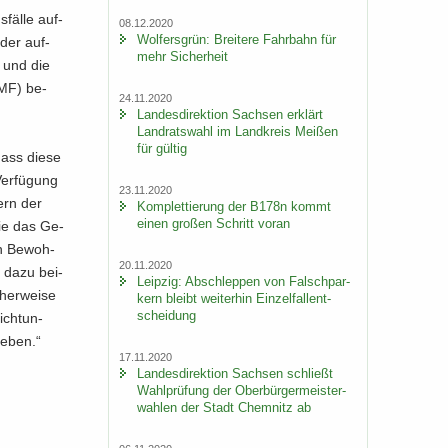
fäl­le auf­
08.12.2020
Wol­fers­grün: Brei­te­re Fahr­bahn für
­der auf­
mehr Si­cher­heit
g und die
BAMF) be­
24.11.2020
Lan­des­di­rek­ti­on Sach­sen er­klärt
Land­rats­wahl im Land­kreis Mei­ßen
für gül­tig
 dass diese
er­fü­gung
23.11.2020
tern der
Kom­plet­tie­rung der B178n kommt
einen gro­ßen Schritt voran
die das Ge­
en Be­woh­
20.11.2020
en dazu bei­
Leip­zig: Ab­schlep­pen von Falsch­par­
her­wei­se
kern bleibt wei­ter­hin Ein­zel­fall­ent­
schei­dung
ich­tun­
e­ben.“
17.11.2020
Lan­des­di­rek­ti­on Sach­sen schließt
Wahl­prü­fung der Ober­bür­ger­meis­ter­
wah­len der Stadt Chem­nitz ab