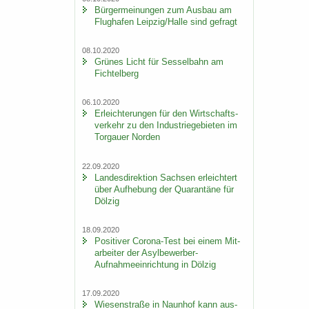
Bür­ger­mei­nun­gen zum Aus­bau am
Flug­ha­fen Leip­zig/Halle sind ge­fragt
08.10.2020
Grü­nes Licht für Ses­sel­bahn am
Fich­tel­berg
06.10.2020
Er­leich­te­run­gen für den Wirt­schafts­
ver­kehr zu den In­dus­trie­ge­bie­ten im
Tor­gau­er Nor­den
22.09.2020
Lan­des­di­rek­ti­on Sach­sen er­leich­tert
über Auf­he­bung der Qua­ran­tä­ne für
Döl­zig
18.09.2020
Po­si­ti­ver Corona-​Test bei einem Mit­
ar­bei­ter der Asylbewerber-​
Aufnahmeeinrichtung in Döl­zig
17.09.2020
Wie­sen­stra­ße in Naun­hof kann aus­