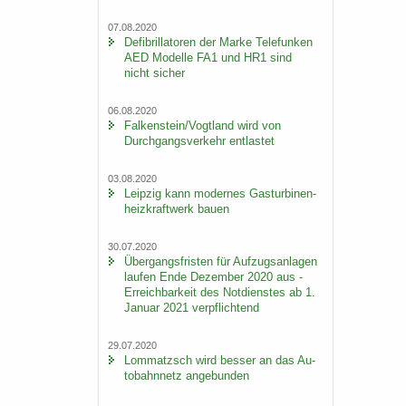
07.08.2020
De­fi­bril­la­to­ren der Marke Te­le­fun­ken
AED Mo­del­le FA1 und HR1 sind
nicht si­cher
06.08.2020
Fal­ken­stein/Vogt­land wird von
Durch­gangs­ver­kehr ent­las­tet
03.08.2020
Leip­zig kann mo­der­nes Gas­tur­bi­nen­
heiz­kraft­werk bauen
30.07.2020
Über­gangs­fris­ten für Auf­zugs­an­la­gen
lau­fen Ende De­zem­ber 2020 aus -
Er­reich­bar­keit des Not­diens­tes ab 1.
Ja­nu­ar 2021 ver­pflich­tend
29.07.2020
Lom­matzsch wird bes­ser an das Au­
to­bahn­netz an­ge­bun­den