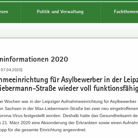
hsen
Politik und Verwaltung
Fachthemen
n­in­for­ma­tio­nen 2020
- 07.04.2020]
­me­ein­rich­tung für Asyl­be­wer­ber in der Leip­z
iebermann-Straße wie­der voll funk­ti­ons­fä­hi
i Wo­chen war in der Leip­zi­ger Auf­nah­me­ein­rich­tung für Asyl­be­wer­be
ti­on Sach­sen in der Max-​Liebermann-Straße bei zwei neu ein­ge­trof­fe­nen 
rona-​Virus fest­ge­stellt wor­den. Des­halb hatte das Ge­sund­heits­amt de
m 21. März 2020 eine Ab­son­de­rung der Er­krank­ten sowie einen Aufnah
topp für die ge­sam­te Ein­rich­tung an­ge­ord­net.