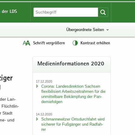
 der LDS
Übergeordnete Seiten
Schrift vergrößern
Kontrast erhöhen
Me­di­en­in­for­ma­tio­nen 2020
i­ger
17.12.2020
g
Co­ro­na: Lan­des­di­rek­ti­on Sach­sen
fle­xi­bi­li­siert Ar­beits­zeit­rah­men für die
un­mit­tel­ba­re Be­kämp­fung der Pan­
r der Lan­
de­mie­fol­gen
Flücht­lin­
r Stadt
14.12.2020
Sch­man­ne­wit­zer Orts­durch­fahrt wird
me-​ und
si­che­rer für Fuß­gän­ger und Rad­fah­
rer