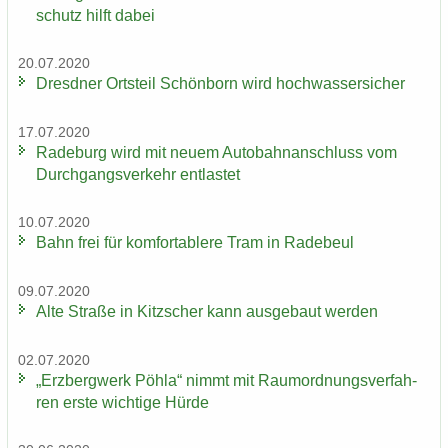
schutz hilft dabei
20.07.2020
Dresd­ner Orts­teil Schön­born wird hoch­was­ser­si­cher
17.07.2020
Ra­de­burg wird mit neuem Au­to­bahn­an­schluss vom
Durch­gangs­ver­kehr ent­las­tet
10.07.2020
Bahn frei für kom­for­ta­ble­re Tram in Ra­de­beul
09.07.2020
Alte Stra­ße in Kitz­scher kann aus­ge­baut wer­den
02.07.2020
„Erz­berg­werk Pöhla“ nimmt mit Raum­ord­nungs­ver­fah­
ren erste wich­ti­ge Hürde