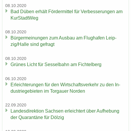
08.10.2020
Bad Düben er­hält För­der­mit­tel für Ver­bes­se­run­gen am
Kur­Stadt­Weg
08.10.2020
Bür­ger­mei­nun­gen zum Aus­bau am Flug­ha­fen Leip­
zig/Halle sind ge­fragt
08.10.2020
Grü­nes Licht für Ses­sel­bahn am Fich­tel­berg
06.10.2020
Er­leich­te­run­gen für den Wirt­schafts­ver­kehr zu den In­
dus­trie­ge­bie­ten im Tor­gau­er Nor­den
22.09.2020
Lan­des­di­rek­ti­on Sach­sen er­leich­tert über Auf­he­bung
der Qua­ran­tä­ne für Döl­zig