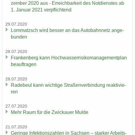
zem­ber 2020 aus - Er­reich­bar­keit des Not­diens­tes ab
1. Ja­nu­ar 2021 ver­pflich­tend
29.07.2020
Lom­matzsch wird bes­ser an das Au­to­bahn­netz an­ge­
bun­den
28.07.2020
Fran­ken­berg kann Hoch­was­ser­ri­si­ko­ma­nage­ment­plan
be­auf­tra­gen
28.07.2020
Ra­de­beul kann wich­ti­ge Stra­ßen­ver­bin­dung re­ak­ti­vie­
ren
27.07.2020
Mehr Raum für die Zwi­ckau­er Mulde
21.07.2020
Ge­rin­ge In­fek­ti­ons­zah­len in Sach­sen – star­ker Ar­beits­