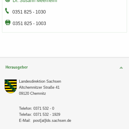
Dr. Su­sann Meer­heim
0351 825 - 1030
0351 825 - 1003
Herausgeber
Lan­des­di­rek­ti­on Sach­sen
Alt­chem­nit­zer Stra­ße 41
09120 Chem­nitz
Te­le­fon: 0371 532 - 0
Te­le­fax: 0371 532 - 1929
E-​Mail:
post[at]lds.sach­sen.de