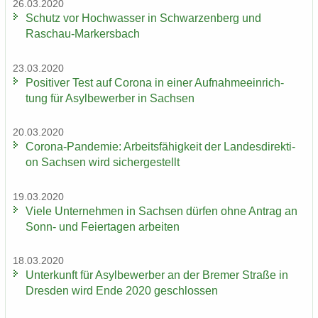
26.03.2020
Schutz vor Hoch­was­ser in Schwar­zen­berg und
Raschau-​Markersbach
23.03.2020
Po­si­ti­ver Test auf Co­ro­na in einer Auf­nah­me­ein­rich­
tung für Asyl­be­wer­ber in Sach­sen
20.03.2020
Corona-​Pandemie: Ar­beits­fä­hig­keit der Lan­des­di­rek­ti­
on Sach­sen wird si­cher­ge­stellt
19.03.2020
Viele Un­ter­neh­men in Sach­sen dür­fen ohne An­trag an
Sonn- und Fei­er­ta­gen ar­bei­ten
18.03.2020
Un­ter­kunft für Asyl­be­wer­ber an der Bre­mer Stra­ße in
Dres­den wird Ende 2020 ge­schlos­sen