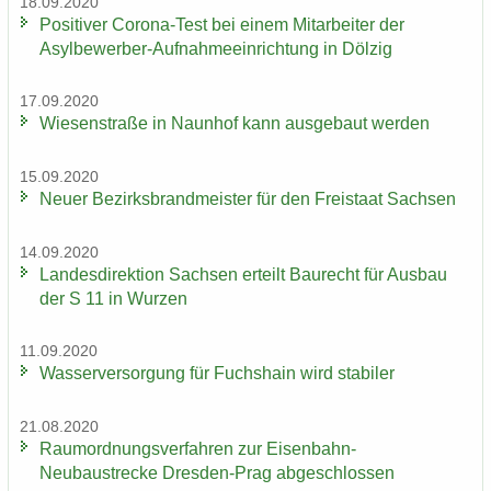
18.09.2020
Po­si­ti­ver Corona-​Test bei einem Mit­ar­bei­ter der
Asylbewerber-​Aufnahmeeinrichtung in Döl­zig
17.09.2020
Wie­sen­stra­ße in Naun­hof kann aus­ge­baut wer­den
15.09.2020
Neuer Be­zirks­brand­meis­ter für den Frei­staat Sach­sen
14.09.2020
Lan­des­di­rek­ti­on Sach­sen er­teilt Bau­recht für Aus­bau
der S 11 in Wur­zen
11.09.2020
Was­ser­ver­sor­gung für Fuchs­hain wird sta­bi­ler
21.08.2020
Raum­ord­nungs­ver­fah­ren zur Eisenbahn-​
Neubaustrecke Dresden-​Prag ab­ge­schlos­sen