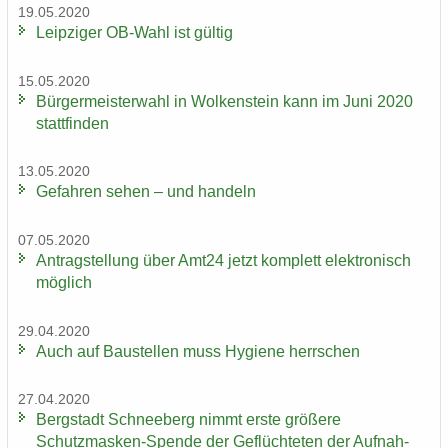
19.05.2020
Leip­zi­ger OB-​Wahl ist gül­tig
15.05.2020
Bür­ger­meis­ter­wahl in Wol­ken­stein kann im Juni 2020
statt­fin­den
13.05.2020
Ge­fah­ren sehen – und han­deln
07.05.2020
An­trag­stel­lung über Amt24 jetzt kom­plett elek­tro­nisch
mög­lich
29.04.2020
Auch auf Bau­stel­len muss Hy­gie­ne herr­schen
27.04.2020
Berg­stadt Schnee­berg nimmt erste grö­ße­re
Schutzmasken-​Spende der Ge­flüch­te­ten der Auf­nah­