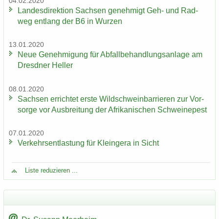
04.02.2020
Lan­des­di­rek­ti­on Sach­sen ge­neh­migt Geh- und Rad­
weg ent­lang der B6 in Wur­zen
13.01.2020
Neue Ge­neh­mi­gung für Ab­fall­be­hand­lungs­an­la­ge am
Dresd­ner Hel­ler
08.01.2020
Sach­sen er­rich­tet erste Wild­schwein­bar­rie­ren zur Vor­
sor­ge vor Aus­brei­tung der Afri­ka­ni­schen Schwei­ne­pest
07.01.2020
Ver­kehrs­ent­las­tung für Klein­ge­ra in Sicht
Liste re­du­zie­ren ...