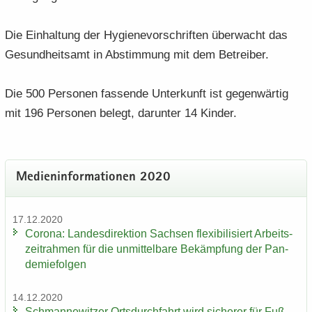
Die Ein­hal­tung der Hy­gie­ne­vor­schrif­ten über­wacht das
Ge­sund­heits­amt in Ab­stim­mung mit dem Be­trei­ber.
Die 500 Per­so­nen fas­sen­de Un­ter­kunft ist ge­gen­wär­tig
mit 196 Per­so­nen be­legt, dar­un­ter 14 Kin­der.
Me­di­en­in­for­ma­tio­nen 2020
17.12.2020
Co­ro­na: Lan­des­di­rek­ti­on Sach­sen fle­xi­bi­li­siert Ar­beits­
zeit­rah­men für die un­mit­tel­ba­re Be­kämp­fung der Pan­
de­mie­fol­gen
14.12.2020
Sch­man­ne­wit­zer Orts­durch­fahrt wird si­che­rer für Fuß­