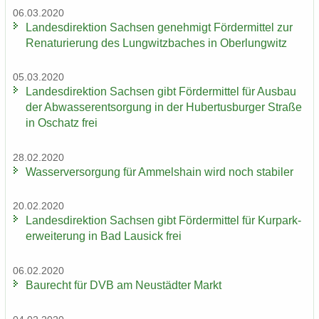
06.03.2020
Lan­des­di­rek­ti­on Sach­sen ge­neh­migt För­der­mit­tel zur
Re­na­tu­rie­rung des Lung­witz­ba­ches in Ober­lung­witz
05.03.2020
Lan­des­di­rek­ti­on Sach­sen gibt För­der­mit­tel für Aus­bau
der Ab­was­ser­ent­sor­gung in der Hu­ber­tus­bur­ger Stra­ße
in Oschatz frei
28.02.2020
Was­ser­ver­sor­gung für Am­mels­hain wird noch sta­bi­ler
20.02.2020
Lan­des­di­rek­ti­on Sach­sen gibt För­der­mit­tel für Kur­park­
erwei­te­rung in Bad Lau­sick frei
06.02.2020
Bau­recht für DVB am Neu­städ­ter Markt