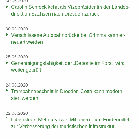
30.06.2020
Ca­ro­lin Schreck kehrt als Vi­ze­prä­si­den­tin der Lan­des­
di­rek­ti­on Sach­sen nach Dres­den zu­rück
30.06.2020
Ver­schlis­se­ne Au­to­bahn­brü­cke bei Grim­ma kann er­
neu­ert wer­den
25.06.2020
Ge­neh­mi­gungs­fä­hig­keit der „De­po­nie im Forst“ wird
wei­ter ge­prüft
24.06.2020
Tram­bahn­ab­schnitt in Dresden-​Cotta kann mo­der­ni­
siert wer­den
22.06.2020
Ei­ben­stock: Mehr als zwei Mil­lio­nen Euro För­der­mit­tel
zur Ver­bes­se­rung der tou­ris­ti­schen In­fra­struk­tur