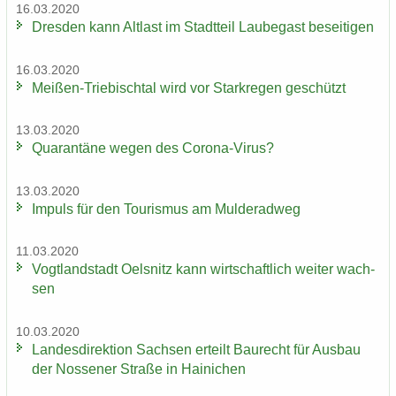
16.03.2020
Dres­den kann Alt­last im Stadt­teil Lau­be­gast be­sei­ti­gen
16.03.2020
Meißen-​Triebischtal wird vor Stark­re­gen ge­schützt
13.03.2020
Qua­ran­tä­ne wegen des Corona-​Virus?
13.03.2020
Im­puls für den Tou­ris­mus am Mul­derad­weg
11.03.2020
Vogt­land­stadt Oels­nitz kann wirt­schaft­lich wei­ter wach­
sen
10.03.2020
Lan­des­di­rek­ti­on Sach­sen er­teilt Bau­recht für Aus­bau
der Nos­se­ner Stra­ße in Hai­ni­chen