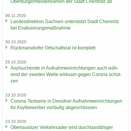
Ober­bür­ger­meis­ter­wah­len der Stadt Chem­nitz ab
06.11.2020
Lan­des­di­rek­ti­on Sach­sen un­ter­stützt Stadt Chem­nitz
bei Eva­ku­ie­rungs­maß­nah­me
30.10.2020
Rück­mars­dor­fer Ort­schafts­rat ist kom­plett
29.10.2020
Asyl­su­chen­de in Auf­nah­me­ein­rich­tun­gen auch wäh­
rend der zwei­ten Welle wirk­sam gegen Co­ro­na schüt­
zen
23.10.2020
Corona-​Testserie in Dresd­ner Auf­nah­me­ein­rich­tun­gen
für Asyl­be­wer­ber vor­läu­fig ab­ge­schlos­sen
23.10.2020
Ober­lau­sit­zer Ver­kehrs­ader wird durch­lass­fä­hi­ger