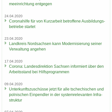
me­ein­rich­tung ent­ge­gen
24.04.2020
Co­ro­na­hil­fe für von Kurz­ar­beit be­trof­fe­ne Aus­bil­dungs­
be­trie­be star­tet
23.04.2020
Land­kreis Nord­sach­sen kann Mo­der­ni­sie­rung sei­ner
Ver­wal­tung an­ge­hen
17.04.2020
Co­ro­na: Lan­des­di­rek­ti­on Sach­sen in­for­miert über den
Ar­beits­stand bei Hilfs­pro­gram­men
09.04.2020
Un­ter­kunfts­zu­schüs­se jetzt für alle tsche­chi­schen und
pol­ni­schen Ein­pend­ler in der sys­tem­re­le­van­ten In­fra­
struk­tur