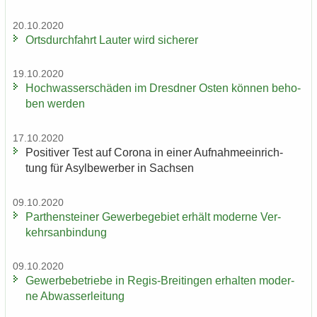
20.10.2020
Orts­durch­fahrt Lau­ter wird si­che­rer
19.10.2020
Hoch­was­ser­schä­den im Dresd­ner Osten kön­nen be­ho­
ben wer­den
17.10.2020
Po­si­ti­ver Test auf Co­ro­na in einer Auf­nah­me­ein­rich­
tung für Asyl­be­wer­ber in Sach­sen
09.10.2020
Par­then­stei­ner Ge­wer­be­ge­biet er­hält mo­der­ne Ver­
kehrs­an­bin­dung
09.10.2020
Ge­wer­be­be­trie­be in Regis-​Breitingen er­hal­ten mo­der­
ne Ab­was­ser­lei­tung