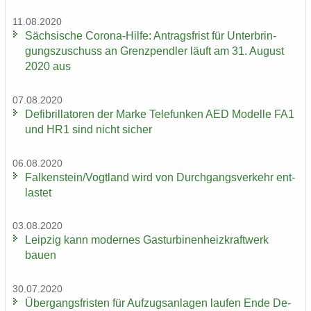
11.08.2020
Säch­si­sche Corona-​Hilfe: An­trags­frist für Un­ter­brin­
gungs­zu­schuss an Grenz­pend­ler läuft am 31. Au­gust
2020 aus
07.08.2020
De­fi­bril­la­to­ren der Marke Te­le­fun­ken AED Mo­del­le FA1
und HR1 sind nicht si­cher
06.08.2020
Fal­ken­stein/Vogt­land wird von Durch­gangs­ver­kehr ent­
las­tet
03.08.2020
Leip­zig kann mo­der­nes Gas­tur­bi­nen­heiz­kraft­werk
bauen
30.07.2020
Über­gangs­fris­ten für Auf­zugs­an­la­gen lau­fen Ende De­