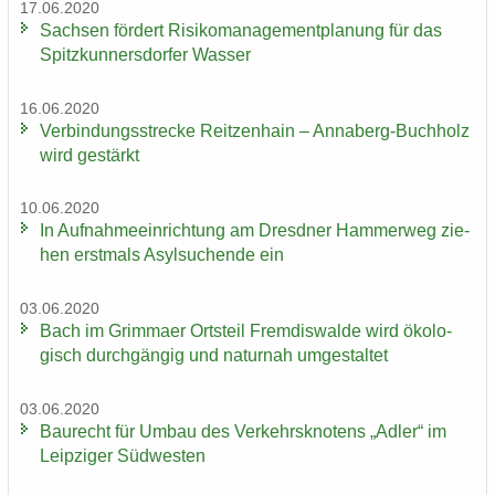
17.06.2020
Sach­sen för­dert Ri­si­ko­ma­nage­ment­pla­nung für das
Spitz­kun­ners­dor­fer Was­ser
16.06.2020
Ver­bin­dungs­stre­cke Reit­zen­hain – Annaberg-​Buchholz
wird ge­stärkt
10.06.2020
In Auf­nah­me­ein­rich­tung am Dresd­ner Ham­mer­weg zie­
hen erst­mals Asyl­su­chen­de ein
03.06.2020
Bach im Grim­ma­er Orts­teil Frem­dis­wal­de wird öko­lo­
gisch durch­gän­gig und na­tur­nah um­ge­stal­tet
03.06.2020
Bau­recht für Umbau des Ver­kehrs­kno­tens „Adler“ im
Leip­zi­ger Süd­wes­ten