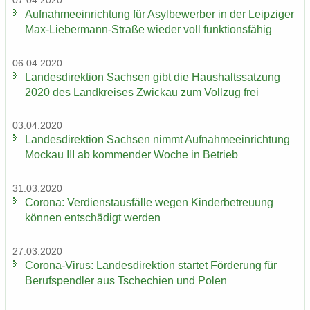
07.04.2020
Auf­nah­me­ein­rich­tung für Asyl­be­wer­ber in der Leip­zi­ger
Max-​Liebermann-Straße wie­der voll funk­ti­ons­fä­hig
06.04.2020
Lan­des­di­rek­ti­on Sach­sen gibt die Haus­halts­sat­zung
2020 des Land­krei­ses Zwi­ckau zum Voll­zug frei
03.04.2020
Lan­des­di­rek­ti­on Sach­sen nimmt Auf­nah­me­ein­rich­tung
Mo­ckau III ab kom­men­der Woche in Be­trieb
31.03.2020
Co­ro­na: Ver­dienst­aus­fäl­le wegen Kin­der­be­treu­ung
kön­nen ent­schä­digt wer­den
27.03.2020
Corona-​Virus: Lan­des­di­rek­ti­on star­tet För­de­rung für
Be­rufs­pend­ler aus Tsche­chi­en und Polen