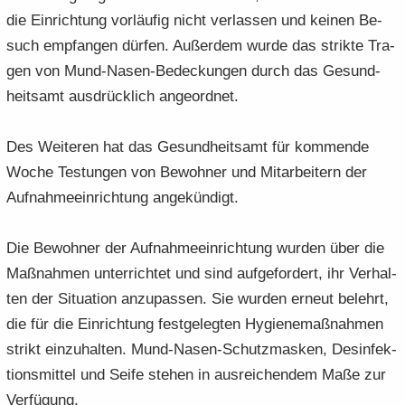
die Ein­rich­tung vor­läu­fig nicht ver­las­sen und kei­nen Be­
such emp­fan­gen dür­fen. Au­ßer­dem wurde das strik­te Tra­
gen von Mund-​Nasen-Bedeckungen durch das Ge­sund­
heits­amt aus­drück­lich an­ge­ord­net.
Des Wei­te­ren hat das Ge­sund­heits­amt für kom­men­de
Woche Testun­gen von Be­woh­ner und Mit­ar­bei­tern der
Auf­nah­me­ein­rich­tung an­ge­kün­digt.
Die Be­woh­ner der Auf­nah­me­ein­rich­tung wur­den über die
Maß­nah­men un­ter­rich­tet und sind auf­ge­for­dert, ihr Ver­hal­
ten der Si­tua­ti­on an­zu­pas­sen. Sie wur­den er­neut be­lehrt,
die für die Ein­rich­tung fest­ge­leg­ten Hy­gie­ne­maß­nah­men
strikt ein­zu­hal­ten. Mund-​Nasen-Schutzmasken, Des­in­fek­
ti­ons­mit­tel und Seife ste­hen in aus­rei­chen­dem Maße zur
Ver­fü­gung.