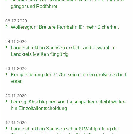
gän­ger und Rad­fah­rer
08.12.2020
Wol­fers­grün: Brei­te­re Fahr­bahn für mehr Si­cher­heit
24.11.2020
Lan­des­di­rek­ti­on Sach­sen er­klärt Land­rats­wahl im
Land­kreis Mei­ßen für gül­tig
23.11.2020
Kom­plet­tie­rung der B178n kommt einen gro­ßen Schritt
voran
20.11.2020
Leip­zig: Ab­schlep­pen von Falsch­par­kern bleibt wei­ter­
hin Ein­zel­fall­ent­schei­dung
17.11.2020
Lan­des­di­rek­ti­on Sach­sen schließt Wahl­prü­fung der