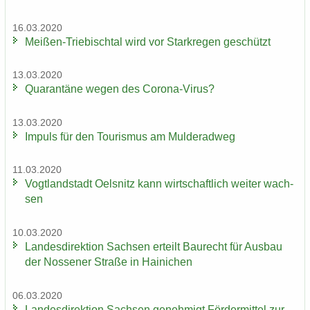
16.03.2020
Meißen-​Triebischtal wird vor Stark­re­gen ge­schützt
13.03.2020
Qua­ran­tä­ne wegen des Corona-​Virus?
13.03.2020
Im­puls für den Tou­ris­mus am Mul­derad­weg
11.03.2020
Vogt­land­stadt Oels­nitz kann wirt­schaft­lich wei­ter wach­
sen
10.03.2020
Lan­des­di­rek­ti­on Sach­sen er­teilt Bau­recht für Aus­bau
der Nos­se­ner Stra­ße in Hai­ni­chen
06.03.2020
Lan­des­di­rek­ti­on Sach­sen ge­neh­migt För­der­mit­tel zur