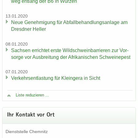
weg ent­lang der B6 in Wur­zen
13.01.2020
Neue Ge­neh­mi­gung für Ab­fall­be­hand­lungs­an­la­ge am
Dresd­ner Hel­ler
08.01.2020
Sach­sen er­rich­tet erste Wild­schwein­bar­rie­ren zur Vor­
sor­ge vor Aus­brei­tung der Afri­ka­ni­schen Schwei­ne­pest
07.01.2020
Ver­kehrs­ent­las­tung für Klein­ge­ra in Sicht
Liste re­du­zie­ren ...
Ihr Kon­takt vor Ort
Dienst­stel­le Chem­nitz