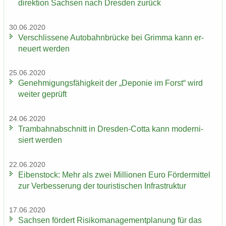
di­rek­ti­on Sach­sen nach Dres­den zu­rück
30.06.2020
Ver­schlis­se­ne Au­to­bahn­brü­cke bei Grim­ma kann er­
neu­ert wer­den
25.06.2020
Ge­neh­mi­gungs­fä­hig­keit der „De­po­nie im Forst“ wird
wei­ter ge­prüft
24.06.2020
Tram­bahn­ab­schnitt in Dresden-​Cotta kann mo­der­ni­
siert wer­den
22.06.2020
Ei­ben­stock: Mehr als zwei Mil­lio­nen Euro För­der­mit­tel
zur Ver­bes­se­rung der tou­ris­ti­schen In­fra­struk­tur
17.06.2020
Sach­sen för­dert Ri­si­ko­ma­nage­ment­pla­nung für das