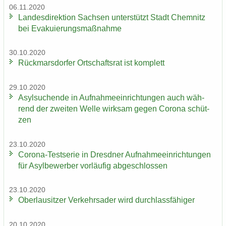
06.11.2020
Lan­des­di­rek­ti­on Sach­sen un­ter­stützt Stadt Chem­nitz
bei Eva­ku­ie­rungs­maß­nah­me
30.10.2020
Rück­mars­dor­fer Ort­schafts­rat ist kom­plett
29.10.2020
Asyl­su­chen­de in Auf­nah­me­ein­rich­tun­gen auch wäh­
rend der zwei­ten Welle wirk­sam gegen Co­ro­na schüt­
zen
23.10.2020
Corona-​Testserie in Dresd­ner Auf­nah­me­ein­rich­tun­gen
für Asyl­be­wer­ber vor­läu­fig ab­ge­schlos­sen
23.10.2020
Ober­lau­sit­zer Ver­kehrs­ader wird durch­lass­fä­hi­ger
20.10.2020