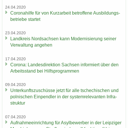
24.04.2020
Co­ro­na­hil­fe für von Kurz­ar­beit be­trof­fe­ne Aus­bil­dungs­
be­trie­be star­tet
23.04.2020
Land­kreis Nord­sach­sen kann Mo­der­ni­sie­rung sei­ner
Ver­wal­tung an­ge­hen
17.04.2020
Co­ro­na: Lan­des­di­rek­ti­on Sach­sen in­for­miert über den
Ar­beits­stand bei Hilfs­pro­gram­men
09.04.2020
Un­ter­kunfts­zu­schüs­se jetzt für alle tsche­chi­schen und
pol­ni­schen Ein­pend­ler in der sys­tem­re­le­van­ten In­fra­
struk­tur
07.04.2020
Auf­nah­me­ein­rich­tung für Asyl­be­wer­ber in der Leip­zi­ger