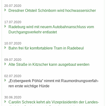
20.07.2020
Dresd­ner Orts­teil Schön­born wird hoch­was­ser­si­cher
17.07.2020
Ra­de­burg wird mit neuem Au­to­bahn­an­schluss vom
Durch­gangs­ver­kehr ent­las­tet
10.07.2020
Bahn frei für kom­for­ta­ble­re Tram in Ra­de­beul
09.07.2020
Alte Stra­ße in Kitz­scher kann aus­ge­baut wer­den
02.07.2020
„Erz­berg­werk Pöhla“ nimmt mit Raum­ord­nungs­ver­fah­
ren erste wich­ti­ge Hürde
30.06.2020
Ca­ro­lin Schreck kehrt als Vi­ze­prä­si­den­tin der Lan­des­