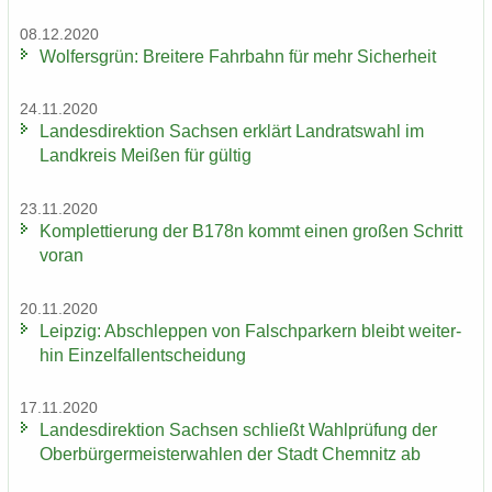
08.12.2020
Wol­fers­grün: Brei­te­re Fahr­bahn für mehr Si­cher­heit
24.11.2020
Lan­des­di­rek­ti­on Sach­sen er­klärt Land­rats­wahl im
Land­kreis Mei­ßen für gül­tig
23.11.2020
Kom­plet­tie­rung der B178n kommt einen gro­ßen Schritt
voran
20.11.2020
Leip­zig: Ab­schlep­pen von Falsch­par­kern bleibt wei­ter­
hin Ein­zel­fall­ent­schei­dung
17.11.2020
Lan­des­di­rek­ti­on Sach­sen schließt Wahl­prü­fung der
Ober­bür­ger­meis­ter­wah­len der Stadt Chem­nitz ab