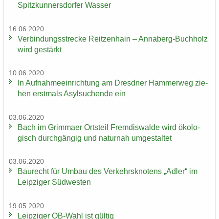
Spitz­kun­ners­dor­fer Was­ser
16.06.2020
Ver­bin­dungs­stre­cke Reit­zen­hain – Annaberg-​Buchholz
wird ge­stärkt
10.06.2020
In Auf­nah­me­ein­rich­tung am Dresd­ner Ham­mer­weg zie­
hen erst­mals Asyl­su­chen­de ein
03.06.2020
Bach im Grim­ma­er Orts­teil Frem­dis­wal­de wird öko­lo­
gisch durch­gän­gig und na­tur­nah um­ge­stal­tet
03.06.2020
Bau­recht für Umbau des Ver­kehrs­kno­tens „Adler“ im
Leip­zi­ger Süd­wes­ten
19.05.2020
Leip­zi­ger OB-​Wahl ist gül­tig