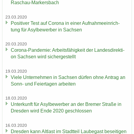
Raschau-​Markersbach
23.03.2020
Po­si­ti­ver Test auf Co­ro­na in einer Auf­nah­me­ein­rich­
tung für Asyl­be­wer­ber in Sach­sen
20.03.2020
Corona-​Pandemie: Ar­beits­fä­hig­keit der Lan­des­di­rek­ti­
on Sach­sen wird si­cher­ge­stellt
19.03.2020
Viele Un­ter­neh­men in Sach­sen dür­fen ohne An­trag an
Sonn- und Fei­er­ta­gen ar­bei­ten
18.03.2020
Un­ter­kunft für Asyl­be­wer­ber an der Bre­mer Stra­ße in
Dres­den wird Ende 2020 ge­schlos­sen
16.03.2020
Dres­den kann Alt­last im Stadt­teil Lau­be­gast be­sei­ti­gen