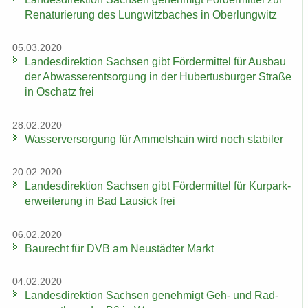
Re­na­tu­rie­rung des Lung­witz­ba­ches in Ober­lung­witz
05.03.2020
Lan­des­di­rek­ti­on Sach­sen gibt För­der­mit­tel für Aus­bau
der Ab­was­ser­ent­sor­gung in der Hu­ber­tus­bur­ger Stra­ße
in Oschatz frei
28.02.2020
Was­ser­ver­sor­gung für Am­mels­hain wird noch sta­bi­ler
20.02.2020
Lan­des­di­rek­ti­on Sach­sen gibt För­der­mit­tel für Kur­park­
erwei­te­rung in Bad Lau­sick frei
06.02.2020
Bau­recht für DVB am Neu­städ­ter Markt
04.02.2020
Lan­des­di­rek­ti­on Sach­sen ge­neh­migt Geh- und Rad­