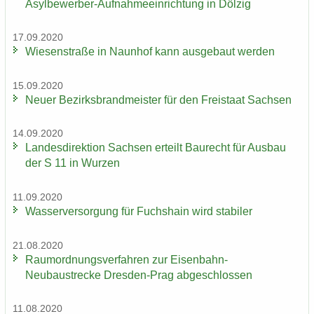
Asylbewerber-​Aufnahmeeinrichtung in Döl­zig
17.09.2020
Wie­sen­stra­ße in Naun­hof kann aus­ge­baut wer­den
15.09.2020
Neuer Be­zirks­brand­meis­ter für den Frei­staat Sach­sen
14.09.2020
Lan­des­di­rek­ti­on Sach­sen er­teilt Bau­recht für Aus­bau
der S 11 in Wur­zen
11.09.2020
Was­ser­ver­sor­gung für Fuchs­hain wird sta­bi­ler
21.08.2020
Raum­ord­nungs­ver­fah­ren zur Eisenbahn-​
Neubaustrecke Dresden-​Prag ab­ge­schlos­sen
11.08.2020