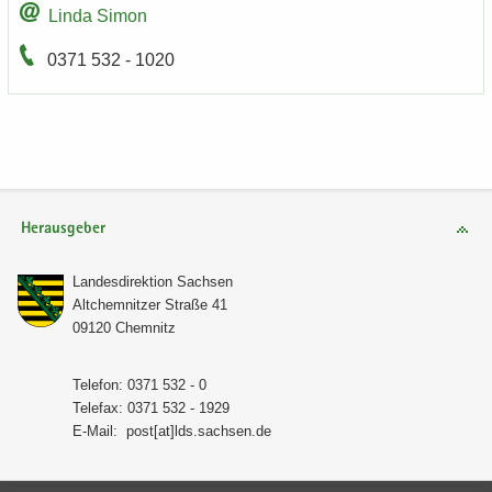
Linda Simon
0371 532 - 1020
Herausgeber
Lan­des­di­rek­ti­on Sach­sen
Alt­chem­nit­zer Stra­ße 41
09120 Chem­nitz
Te­le­fon: 0371 532 - 0
Te­le­fax: 0371 532 - 1929
E-​Mail:
post[at]lds.sach­sen.de