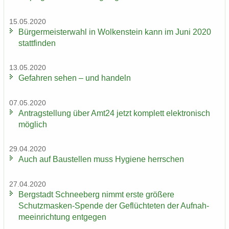
15.05.2020
Bür­ger­meis­ter­wahl in Wol­ken­stein kann im Juni 2020
statt­fin­den
13.05.2020
Ge­fah­ren sehen – und han­deln
07.05.2020
An­trag­stel­lung über Amt24 jetzt kom­plett elek­tro­nisch
mög­lich
29.04.2020
Auch auf Bau­stel­len muss Hy­gie­ne herr­schen
27.04.2020
Berg­stadt Schnee­berg nimmt erste grö­ße­re
Schutzmasken-​Spende der Ge­flüch­te­ten der Auf­nah­
me­ein­rich­tung ent­ge­gen