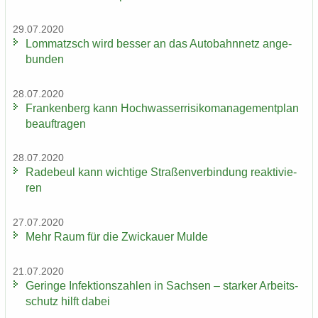
29.07.2020
Lom­matzsch wird bes­ser an das Au­to­bahn­netz an­ge­
bun­den
28.07.2020
Fran­ken­berg kann Hoch­was­ser­ri­si­ko­ma­nage­ment­plan
be­auf­tra­gen
28.07.2020
Ra­de­beul kann wich­ti­ge Stra­ßen­ver­bin­dung re­ak­ti­vie­
ren
27.07.2020
Mehr Raum für die Zwi­ckau­er Mulde
21.07.2020
Ge­rin­ge In­fek­ti­ons­zah­len in Sach­sen – star­ker Ar­beits­
schutz hilft dabei