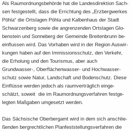
Als Raum­ord­nungs­be­hör­de hat die Lan­des­di­rek­ti­on Sach­
sen fest­ge­stellt, dass die Er­rich­tung des „Erz­berg­wer­kes
Pöhla“ die Orts­la­gen Pöhla und Kal­ben­haus der Stadt
Schwar­zen­berg sowie die an­gren­zen­den Orts­la­gen Glo­
ben­stein und Son­ne­berg der Ge­mein­de Brei­ten­brunn be­
ein­flus­sen wird. Das Vor­ha­ben wird in der Re­gi­on Aus­wir­
kun­gen haben auf den Im­mis­si­ons­schutz, den Ver­kehr,
die Er­ho­lung und den Tou­ris­mus, aber auch
Grundwasser-​, Oberflächenwasser-​ und Hoch­was­ser­
schutz sowie Natur, Land­schaft und Bo­den­schutz. Diese
Ein­flüs­se wer­den je­doch als ra­um­ver­träg­lich ein­ge­
schätzt, so­weit die im Raum­ord­nungs­ver­fah­ren fest­ge­
leg­ten Maß­ga­ben um­ge­setzt wer­den.
Das Säch­si­sche Ober­berg­amt wird in dem sich an­schlie­
ßen­den berg­recht­li­chen Plan­fest­stel­lungs­ver­fah­ren die