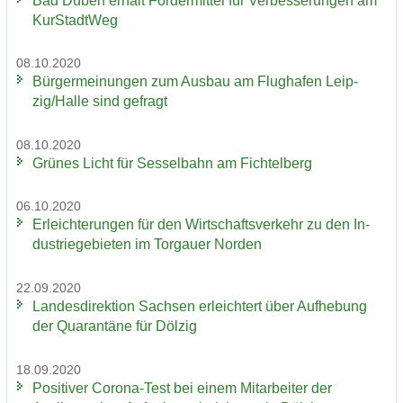
Bad Düben er­hält För­der­mit­tel für Ver­bes­se­run­gen am
Kur­Stadt­Weg
08.10.2020
Bür­ger­mei­nun­gen zum Aus­bau am Flug­ha­fen Leip­
zig/Halle sind ge­fragt
08.10.2020
Grü­nes Licht für Ses­sel­bahn am Fich­tel­berg
06.10.2020
Er­leich­te­run­gen für den Wirt­schafts­ver­kehr zu den In­
dus­trie­ge­bie­ten im Tor­gau­er Nor­den
22.09.2020
Lan­des­di­rek­ti­on Sach­sen er­leich­tert über Auf­he­bung
der Qua­ran­tä­ne für Döl­zig
18.09.2020
Po­si­ti­ver Corona-​Test bei einem Mit­ar­bei­ter der