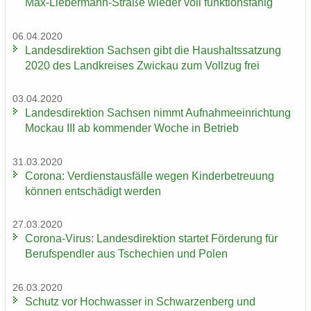
Max-​Liebermann-Straße wie­der voll funk­ti­ons­fä­hig
06.04.2020
Lan­des­di­rek­ti­on Sach­sen gibt die Haus­halts­sat­zung
2020 des Land­krei­ses Zwi­ckau zum Voll­zug frei
03.04.2020
Lan­des­di­rek­ti­on Sach­sen nimmt Auf­nah­me­ein­rich­tung
Mo­ckau III ab kom­men­der Woche in Be­trieb
31.03.2020
Co­ro­na: Ver­dienst­aus­fäl­le wegen Kin­der­be­treu­ung
kön­nen ent­schä­digt wer­den
27.03.2020
Corona-​Virus: Lan­des­di­rek­ti­on star­tet För­de­rung für
Be­rufs­pend­ler aus Tsche­chi­en und Polen
26.03.2020
Schutz vor Hoch­was­ser in Schwar­zen­berg und