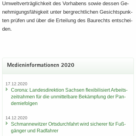
Um­welt­ver­träg­lich­keit des Vor­ha­bens sowie des­sen Ge­
neh­mi­gungs­fä­hig­keit unter berg­recht­li­chen Ge­sichts­punk­
ten prü­fen und über die Er­tei­lung des Bau­rechts ent­schei­
den.
Me­di­en­in­for­ma­tio­nen 2020
17.12.2020
Co­ro­na: Lan­des­di­rek­ti­on Sach­sen fle­xi­bi­li­siert Ar­beits­
zeit­rah­men für die un­mit­tel­ba­re Be­kämp­fung der Pan­
de­mie­fol­gen
14.12.2020
Sch­man­ne­wit­zer Orts­durch­fahrt wird si­che­rer für Fuß­
gän­ger und Rad­fah­rer