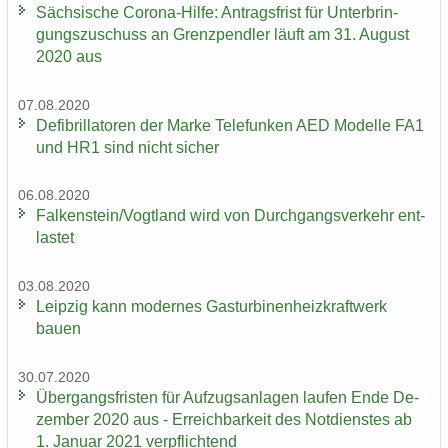
Säch­si­sche Corona-​Hilfe: An­trags­frist für Un­ter­brin­
gungs­zu­schuss an Grenz­pend­ler läuft am 31. Au­gust
2020 aus
07.08.2020
De­fi­bril­la­to­ren der Marke Te­le­fun­ken AED Mo­del­le FA1
und HR1 sind nicht si­cher
06.08.2020
Fal­ken­stein/Vogt­land wird von Durch­gangs­ver­kehr ent­
las­tet
03.08.2020
Leip­zig kann mo­der­nes Gas­tur­bi­nen­heiz­kraft­werk
bauen
30.07.2020
Über­gangs­fris­ten für Auf­zugs­an­la­gen lau­fen Ende De­
zem­ber 2020 aus - Er­reich­bar­keit des Not­diens­tes ab
1. Ja­nu­ar 2021 ver­pflich­tend