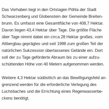
Das Vor­ha­ben liegt in den Orts­la­gen Pöhla der Stadt
Schwar­zen­berg und Glo­ben­stein der Ge­mein­de Brei­ten­
brunn. Es um­fasst eine Ge­samt­flä­che von 408,7 Hekt­ar.
Davon lie­gen 43,4 Hekt­ar über Tage. Die größ­te Flä­che
über Tage nimmt dabei ein circa 28 Hekt­ar gro­ßes, vom
Alt­berg­bau ge­präg­tes und seit 1998 zum gro­ßen Teil der
na­tür­li­chen Suk­zes­si­on über­las­se­nes Ge­län­de ein. Dort
soll der zu Tage ge­för­der­te Ab­raum bis zu einer auf­zu­
schüt­ten­den Höhe von 40 Me­tern auf­ge­nom­men wer­den.
Wei­te­re 4,3 Hekt­ar süd­öst­lich an das Be­wil­li­gungs­feld an­
gren­zend wer­den für die er­for­der­li­che Ver­le­gung des
Luchs­ba­ches und die Er­rich­tung eines Re­gen­was­ser­be­
ckens be­nö­tigt.