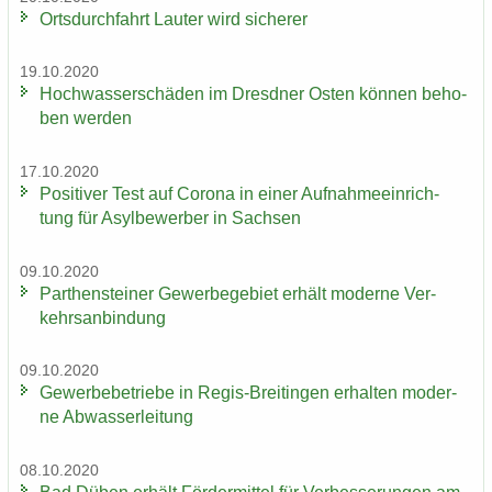
Orts­durch­fahrt Lau­ter wird si­che­rer
19.10.2020
Hoch­was­ser­schä­den im Dresd­ner Osten kön­nen be­ho­
ben wer­den
17.10.2020
Po­si­ti­ver Test auf Co­ro­na in einer Auf­nah­me­ein­rich­
tung für Asyl­be­wer­ber in Sach­sen
09.10.2020
Par­then­stei­ner Ge­wer­be­ge­biet er­hält mo­der­ne Ver­
kehrs­an­bin­dung
09.10.2020
Ge­wer­be­be­trie­be in Regis-​Breitingen er­hal­ten mo­der­
ne Ab­was­ser­lei­tung
08.10.2020