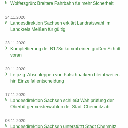
Wol­fers­grün: Brei­te­re Fahr­bahn für mehr Si­cher­heit
24.11.2020
Lan­des­di­rek­ti­on Sach­sen er­klärt Land­rats­wahl im
Land­kreis Mei­ßen für gül­tig
23.11.2020
Kom­plet­tie­rung der B178n kommt einen gro­ßen Schritt
voran
20.11.2020
Leip­zig: Ab­schlep­pen von Falsch­par­kern bleibt wei­ter­
hin Ein­zel­fall­ent­schei­dung
17.11.2020
Lan­des­di­rek­ti­on Sach­sen schließt Wahl­prü­fung der
Ober­bür­ger­meis­ter­wah­len der Stadt Chem­nitz ab
06.11.2020
Lan­des­di­rek­ti­on Sach­sen un­ter­stützt Stadt Chem­nitz