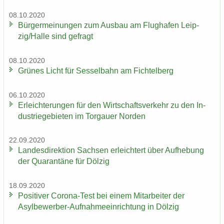
08.10.2020
Bür­ger­mei­nun­gen zum Aus­bau am Flug­ha­fen Leip­
zig/Halle sind ge­fragt
08.10.2020
Grü­nes Licht für Ses­sel­bahn am Fich­tel­berg
06.10.2020
Er­leich­te­run­gen für den Wirt­schafts­ver­kehr zu den In­
dus­trie­ge­bie­ten im Tor­gau­er Nor­den
22.09.2020
Lan­des­di­rek­ti­on Sach­sen er­leich­tert über Auf­he­bung
der Qua­ran­tä­ne für Döl­zig
18.09.2020
Po­si­ti­ver Corona-​Test bei einem Mit­ar­bei­ter der
Asylbewerber-​Aufnahmeeinrichtung in Döl­zig