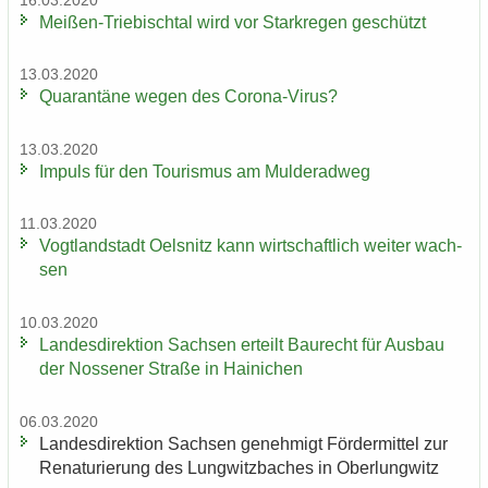
16.03.2020
Meißen-​Triebischtal wird vor Stark­re­gen ge­schützt
13.03.2020
Qua­ran­tä­ne wegen des Corona-​Virus?
13.03.2020
Im­puls für den Tou­ris­mus am Mul­derad­weg
11.03.2020
Vogt­land­stadt Oels­nitz kann wirt­schaft­lich wei­ter wach­
sen
10.03.2020
Lan­des­di­rek­ti­on Sach­sen er­teilt Bau­recht für Aus­bau
der Nos­se­ner Stra­ße in Hai­ni­chen
06.03.2020
Lan­des­di­rek­ti­on Sach­sen ge­neh­migt För­der­mit­tel zur
Re­na­tu­rie­rung des Lung­witz­ba­ches in Ober­lung­witz