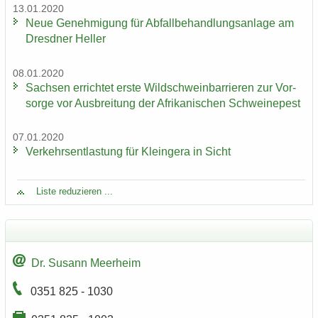
13.01.2020
Neue Ge­neh­mi­gung für Ab­fall­be­hand­lungs­an­la­ge am
Dresd­ner Hel­ler
08.01.2020
Sach­sen er­rich­tet erste Wild­schwein­bar­rie­ren zur Vor­
sor­ge vor Aus­brei­tung der Afri­ka­ni­schen Schwei­ne­pest
07.01.2020
Ver­kehrs­ent­las­tung für Klein­ge­ra in Sicht
Liste re­du­zie­ren ...
Dr. Su­sann Meer­heim
0351 825 - 1030