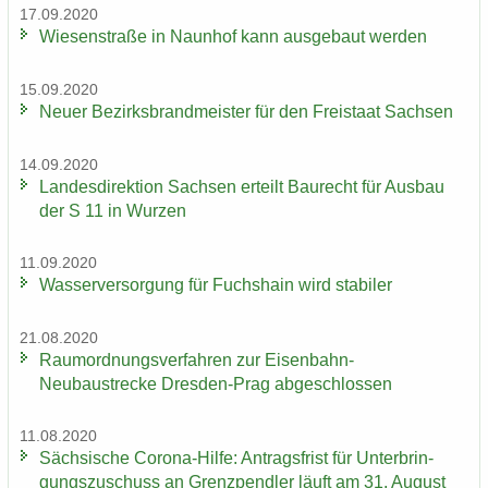
17.09.2020
Wie­sen­stra­ße in Naun­hof kann aus­ge­baut wer­den
15.09.2020
Neuer Be­zirks­brand­meis­ter für den Frei­staat Sach­sen
14.09.2020
Lan­des­di­rek­ti­on Sach­sen er­teilt Bau­recht für Aus­bau
der S 11 in Wur­zen
11.09.2020
Was­ser­ver­sor­gung für Fuchs­hain wird sta­bi­ler
21.08.2020
Raum­ord­nungs­ver­fah­ren zur Eisenbahn-​
Neubaustrecke Dresden-​Prag ab­ge­schlos­sen
11.08.2020
Säch­si­sche Corona-​Hilfe: An­trags­frist für Un­ter­brin­
gungs­zu­schuss an Grenz­pend­ler läuft am 31. Au­gust