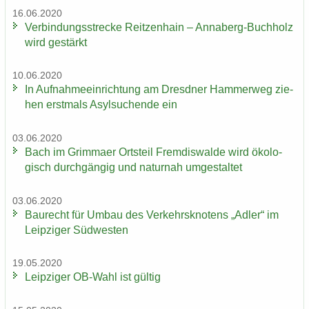
16.06.2020
Ver­bin­dungs­stre­cke Reit­zen­hain – Annaberg-​Buchholz
wird ge­stärkt
10.06.2020
In Auf­nah­me­ein­rich­tung am Dresd­ner Ham­mer­weg zie­
hen erst­mals Asyl­su­chen­de ein
03.06.2020
Bach im Grim­ma­er Orts­teil Frem­dis­wal­de wird öko­lo­
gisch durch­gän­gig und na­tur­nah um­ge­stal­tet
03.06.2020
Bau­recht für Umbau des Ver­kehrs­kno­tens „Adler“ im
Leip­zi­ger Süd­wes­ten
19.05.2020
Leip­zi­ger OB-​Wahl ist gül­tig