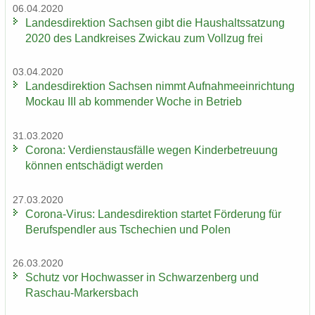
06.04.2020
Lan­des­di­rek­ti­on Sach­sen gibt die Haus­halts­sat­zung
2020 des Land­krei­ses Zwi­ckau zum Voll­zug frei
03.04.2020
Lan­des­di­rek­ti­on Sach­sen nimmt Auf­nah­me­ein­rich­tung
Mo­ckau III ab kom­men­der Woche in Be­trieb
31.03.2020
Co­ro­na: Ver­dienst­aus­fäl­le wegen Kin­der­be­treu­ung
kön­nen ent­schä­digt wer­den
27.03.2020
Corona-​Virus: Lan­des­di­rek­ti­on star­tet För­de­rung für
Be­rufs­pend­ler aus Tsche­chi­en und Polen
26.03.2020
Schutz vor Hoch­was­ser in Schwar­zen­berg und
Raschau-​Markersbach