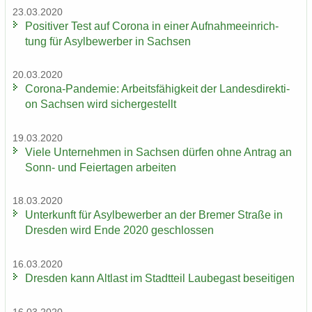
23.03.2020
Po­si­ti­ver Test auf Co­ro­na in einer Auf­nah­me­ein­rich­
tung für Asyl­be­wer­ber in Sach­sen
20.03.2020
Corona-​Pandemie: Ar­beits­fä­hig­keit der Lan­des­di­rek­ti­
on Sach­sen wird si­cher­ge­stellt
19.03.2020
Viele Un­ter­neh­men in Sach­sen dür­fen ohne An­trag an
Sonn- und Fei­er­ta­gen ar­bei­ten
18.03.2020
Un­ter­kunft für Asyl­be­wer­ber an der Bre­mer Stra­ße in
Dres­den wird Ende 2020 ge­schlos­sen
16.03.2020
Dres­den kann Alt­last im Stadt­teil Lau­be­gast be­sei­ti­gen