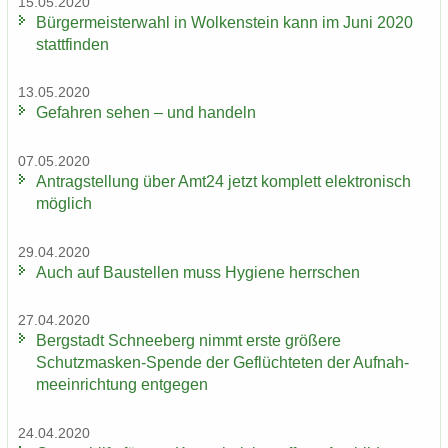
15.05.2020
Bür­ger­meis­ter­wahl in Wol­ken­stein kann im Juni 2020
statt­fin­den
13.05.2020
Ge­fah­ren sehen – und han­deln
07.05.2020
An­trag­stel­lung über Amt24 jetzt kom­plett elek­tro­nisch
mög­lich
29.04.2020
Auch auf Bau­stel­len muss Hy­gie­ne herr­schen
27.04.2020
Berg­stadt Schnee­berg nimmt erste grö­ße­re
Schutzmasken-​Spende der Ge­flüch­te­ten der Auf­nah­
me­ein­rich­tung ent­ge­gen
24.04.2020