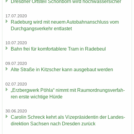
Dresd­ner Orts­teil Schön­born wird hoch­was­ser­si­cher
17.07.2020
Ra­de­burg wird mit neuem Au­to­bahn­an­schluss vom
Durch­gangs­ver­kehr ent­las­tet
10.07.2020
Bahn frei für kom­for­ta­ble­re Tram in Ra­de­beul
09.07.2020
Alte Stra­ße in Kitz­scher kann aus­ge­baut wer­den
02.07.2020
„Erz­berg­werk Pöhla“ nimmt mit Raum­ord­nungs­ver­fah­
ren erste wich­ti­ge Hürde
30.06.2020
Ca­ro­lin Schreck kehrt als Vi­ze­prä­si­den­tin der Lan­des­
di­rek­ti­on Sach­sen nach Dres­den zu­rück