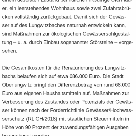
er, ein leer­ste­hen­des Wohn­haus sowie zwei Zu­fahrts­brü­
cken voll­stän­dig zu­rück­ge­baut. Damit sich der Ge­wäs­
ser­lauf des Lung­witz­ba­ches na­tur­nah ent­wi­ckeln kann,
sind Maß­nah­men zur öko­lo­gi­schen Ge­wäs­ser­sohl­ge­stal­
tung – u. a. durch Ein­bau so­ge­nann­ter Stör­stei­ne – vor­ge­
se­hen.
Die Ge­samt­kos­ten für die Re­na­tu­rie­rung des Lung­witz­
bachs be­lau­fen sich auf etwa 686.000 Euro. Die Stadt
Ober­lung­witz bringt den Dif­fe­renz­be­trag von rund 68.000
Euro aus ei­ge­nen Haus­halts­mit­teln auf. Maß­nah­men zur
Ver­bes­se­rung des Zu­stan­des oder Po­ten­zi­als der Ge­wäs­
ser kön­nen nach der För­der­richt­li­nie Ge­wäs­ser/Hoch­was­
ser­schutz (RL GH/2018) mit staat­li­chen Steu­er­mit­teln in
Höhe von 90 Pro­zent der zu­wen­dungs­fä­hi­gen Aus­ga­ben
be­zu­schusst wer­den.