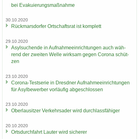
bei Eva­ku­ie­rungs­maß­nah­me
30.10.2020
Rück­mars­dor­fer Ort­schafts­rat ist kom­plett
29.10.2020
Asyl­su­chen­de in Auf­nah­me­ein­rich­tun­gen auch wäh­
rend der zwei­ten Welle wirk­sam gegen Co­ro­na schüt­
zen
23.10.2020
Corona-​Testserie in Dresd­ner Auf­nah­me­ein­rich­tun­gen
für Asyl­be­wer­ber vor­läu­fig ab­ge­schlos­sen
23.10.2020
Ober­lau­sit­zer Ver­kehrs­ader wird durch­lass­fä­hi­ger
20.10.2020
Orts­durch­fahrt Lau­ter wird si­che­rer