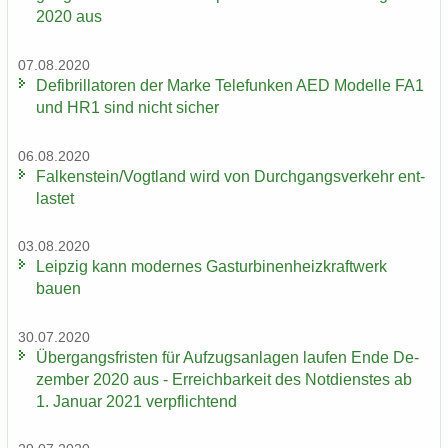
2020 aus
07.08.2020
De­fi­bril­la­to­ren der Marke Te­le­fun­ken AED Mo­del­le FA1
und HR1 sind nicht si­cher
06.08.2020
Fal­ken­stein/Vogt­land wird von Durch­gangs­ver­kehr ent­
las­tet
03.08.2020
Leip­zig kann mo­der­nes Gas­tur­bi­nen­heiz­kraft­werk
bauen
30.07.2020
Über­gangs­fris­ten für Auf­zugs­an­la­gen lau­fen Ende De­
zem­ber 2020 aus - Er­reich­bar­keit des Not­diens­tes ab
1. Ja­nu­ar 2021 ver­pflich­tend