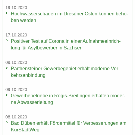
19.10.2020
Hoch­was­ser­schä­den im Dresd­ner Osten kön­nen be­ho­
ben wer­den
17.10.2020
Po­si­ti­ver Test auf Co­ro­na in einer Auf­nah­me­ein­rich­
tung für Asyl­be­wer­ber in Sach­sen
09.10.2020
Par­then­stei­ner Ge­wer­be­ge­biet er­hält mo­der­ne Ver­
kehrs­an­bin­dung
09.10.2020
Ge­wer­be­be­trie­be in Regis-​Breitingen er­hal­ten mo­der­
ne Ab­was­ser­lei­tung
08.10.2020
Bad Düben er­hält För­der­mit­tel für Ver­bes­se­run­gen am
Kur­Stadt­Weg