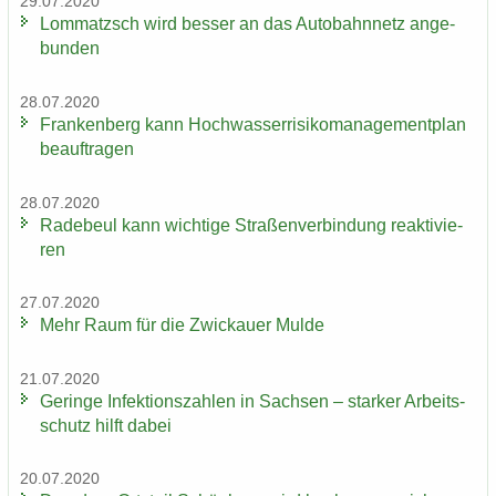
29.07.2020
Lom­matzsch wird bes­ser an das Au­to­bahn­netz an­ge­
bun­den
28.07.2020
Fran­ken­berg kann Hoch­was­ser­ri­si­ko­ma­nage­ment­plan
be­auf­tra­gen
28.07.2020
Ra­de­beul kann wich­ti­ge Stra­ßen­ver­bin­dung re­ak­ti­vie­
ren
27.07.2020
Mehr Raum für die Zwi­ckau­er Mulde
21.07.2020
Ge­rin­ge In­fek­ti­ons­zah­len in Sach­sen – star­ker Ar­beits­
schutz hilft dabei
20.07.2020