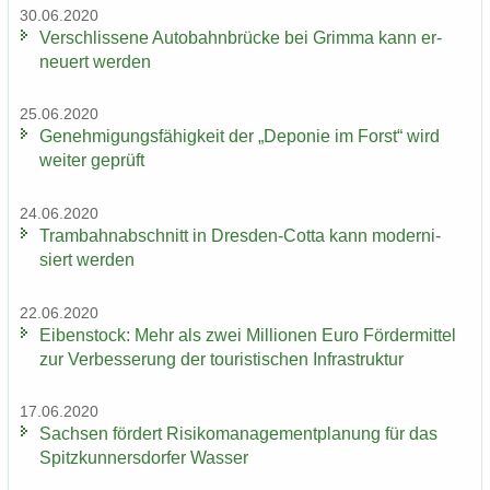
30.06.2020
Ver­schlis­se­ne Au­to­bahn­brü­cke bei Grim­ma kann er­
neu­ert wer­den
25.06.2020
Ge­neh­mi­gungs­fä­hig­keit der „De­po­nie im Forst“ wird
wei­ter ge­prüft
24.06.2020
Tram­bahn­ab­schnitt in Dresden-​Cotta kann mo­der­ni­
siert wer­den
22.06.2020
Ei­ben­stock: Mehr als zwei Mil­lio­nen Euro För­der­mit­tel
zur Ver­bes­se­rung der tou­ris­ti­schen In­fra­struk­tur
17.06.2020
Sach­sen för­dert Ri­si­ko­ma­nage­ment­pla­nung für das
Spitz­kun­ners­dor­fer Was­ser