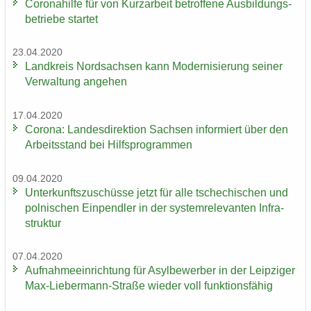
Co­ro­na­hil­fe für von Kurz­ar­beit be­trof­fe­ne Aus­bil­dungs­
be­trie­be star­tet
23.04.2020
Land­kreis Nord­sach­sen kann Mo­der­ni­sie­rung sei­ner
Ver­wal­tung an­ge­hen
17.04.2020
Co­ro­na: Lan­des­di­rek­ti­on Sach­sen in­for­miert über den
Ar­beits­stand bei Hilfs­pro­gram­men
09.04.2020
Un­ter­kunfts­zu­schüs­se jetzt für alle tsche­chi­schen und
pol­ni­schen Ein­pend­ler in der sys­tem­re­le­van­ten In­fra­
struk­tur
07.04.2020
Auf­nah­me­ein­rich­tung für Asyl­be­wer­ber in der Leip­zi­ger
Max-​Liebermann-Straße wie­der voll funk­ti­ons­fä­hig