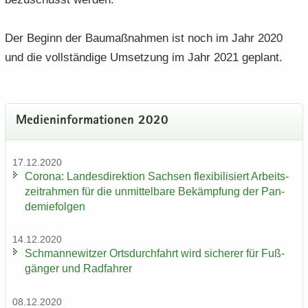
Der Be­ginn der Bau­maß­nah­men ist noch im Jahr 2020
und die voll­stän­di­ge Um­set­zung im Jahr 2021 ge­plant.
Me­di­en­in­for­ma­tio­nen 2020
17.12.2020
Co­ro­na: Lan­des­di­rek­ti­on Sach­sen fle­xi­bi­li­siert Ar­beits­
zeit­rah­men für die un­mit­tel­ba­re Be­kämp­fung der Pan­
de­mie­fol­gen
14.12.2020
Sch­man­ne­wit­zer Orts­durch­fahrt wird si­che­rer für Fuß­
gän­ger und Rad­fah­rer
08.12.2020