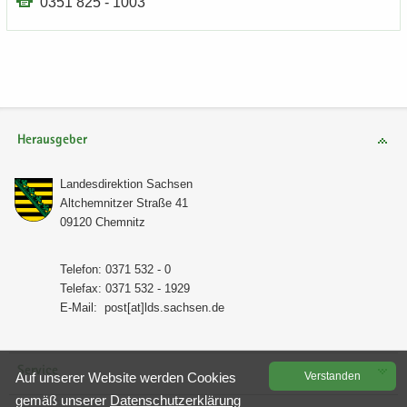
0351 825 - 1003
Herausgeber
Lan­des­di­rek­ti­on Sach­sen
Alt­chem­nit­zer Stra­ße 41
09120 Chem­nitz
Te­le­fon: 0371 532 - 0
Te­le­fax: 0371 532 - 1929
E-​Mail:
post[at]lds.sach­sen.de
Service
Auf un­se­rer Web­site wer­den Coo­kies
Ver­stan­den
gemäß un­se­rer
Da­ten­schutz­er­klä­rung