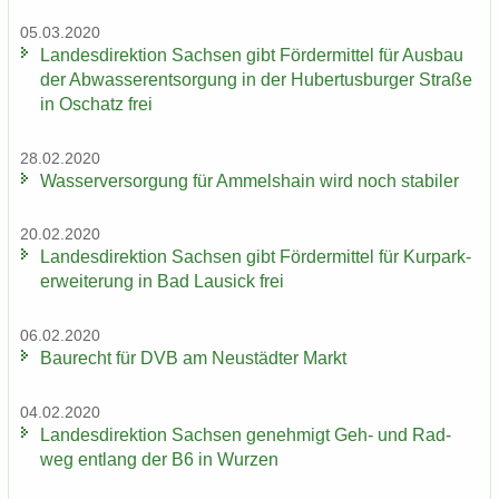
05.03.2020
Lan­des­di­rek­ti­on Sach­sen gibt För­der­mit­tel für Aus­bau
der Ab­was­ser­ent­sor­gung in der Hu­ber­tus­bur­ger Stra­ße
in Oschatz frei
28.02.2020
Was­ser­ver­sor­gung für Am­mels­hain wird noch sta­bi­ler
20.02.2020
Lan­des­di­rek­ti­on Sach­sen gibt För­der­mit­tel für Kur­park­
erwei­te­rung in Bad Lau­sick frei
06.02.2020
Bau­recht für DVB am Neu­städ­ter Markt
04.02.2020
Lan­des­di­rek­ti­on Sach­sen ge­neh­migt Geh- und Rad­
weg ent­lang der B6 in Wur­zen