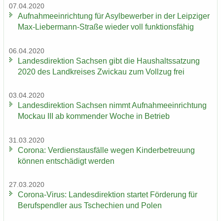
07.04.2020
Auf­nah­me­ein­rich­tung für Asyl­be­wer­ber in der Leip­zi­ger
Max-​Liebermann-Straße wie­der voll funk­ti­ons­fä­hig
06.04.2020
Lan­des­di­rek­ti­on Sach­sen gibt die Haus­halts­sat­zung
2020 des Land­krei­ses Zwi­ckau zum Voll­zug frei
03.04.2020
Lan­des­di­rek­ti­on Sach­sen nimmt Auf­nah­me­ein­rich­tung
Mo­ckau III ab kom­men­der Woche in Be­trieb
31.03.2020
Co­ro­na: Ver­dienst­aus­fäl­le wegen Kin­der­be­treu­ung
kön­nen ent­schä­digt wer­den
27.03.2020
Corona-​Virus: Lan­des­di­rek­ti­on star­tet För­de­rung für
Be­rufs­pend­ler aus Tsche­chi­en und Polen