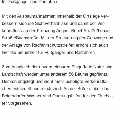
für Fuß­gän­ger und Rad­fah­rer.
Mit den Aus­bau­maß­nah­men in­ner­halb der Orts­la­ge ver­
bes­sern sich die Sicht­ver­hält­nis­se und damit der Ver­
kehrs­fluss an der Kreu­zung August-​Bebel-Straße/Löbau
Stra­ße/Bach­stra­ße. Mit der Er­neue­rung der Geh­we­ge und
der An­la­ge von Rad­fahr­schutz­strei­fen er­höht sich auch
hier die Si­cher­heit für Fuß­gän­ger und Rad­fah­rer.
Zum Aus­gleich der un­ver­meid­ba­ren Ein­grif­fe in Natur und
Land­schaft wer­den unter an­de­rem 56 Bäume ge­pflanzt,
He­cken an­ge­legt und nicht mehr be­nö­tig­te Ver­kehrs­flä­
chen ent­sie­gelt und re­kul­ti­viert. An der Brü­cke über das
Bei­ers­dor­fer Was­ser sind Que­rungs­hil­fen für den Fisch­ot­
ter vor­ge­se­hen.