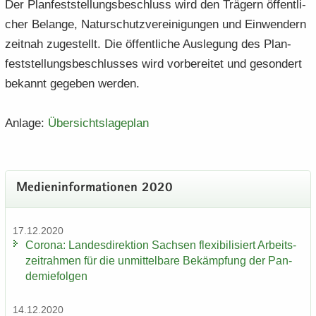
Der Plan­fest­stel­lungs­be­schluss wird den Trä­gern öf­fent­li­
cher Be­lan­ge, Na­tur­schutz­ver­ei­ni­gun­gen und Ein­wen­dern
zeit­nah zu­ge­stellt. Die öf­fent­li­che Aus­le­gung des Plan­
fest­stel­lungs­be­schlus­ses wird vor­be­rei­tet und ge­son­dert
be­kannt ge­ge­ben wer­den.
An­la­ge:
Über­sichts­la­ge­plan
Me­di­en­in­for­ma­tio­nen 2020
17.12.2020
Co­ro­na: Lan­des­di­rek­ti­on Sach­sen fle­xi­bi­li­siert Ar­beits­
zeit­rah­men für die un­mit­tel­ba­re Be­kämp­fung der Pan­
de­mie­fol­gen
14.12.2020