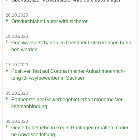
20.10.2020
Orts­durch­fahrt Lau­ter wird si­che­rer
19.10.2020
Hoch­was­ser­schä­den im Dresd­ner Osten kön­nen be­ho­
ben wer­den
17.10.2020
Po­si­ti­ver Test auf Co­ro­na in einer Auf­nah­me­ein­rich­
tung für Asyl­be­wer­ber in Sach­sen
09.10.2020
Par­then­stei­ner Ge­wer­be­ge­biet er­hält mo­der­ne Ver­
kehrs­an­bin­dung
09.10.2020
Ge­wer­be­be­trie­be in Regis-​Breitingen er­hal­ten mo­der­
ne Ab­was­ser­lei­tung