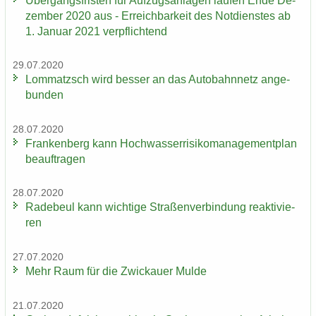
Über­gangs­fris­ten für Auf­zugs­an­la­gen lau­fen Ende De­
zem­ber 2020 aus - Er­reich­bar­keit des Not­diens­tes ab
1. Ja­nu­ar 2021 ver­pflich­tend
29.07.2020
Lom­matzsch wird bes­ser an das Au­to­bahn­netz an­ge­
bun­den
28.07.2020
Fran­ken­berg kann Hoch­was­ser­ri­si­ko­ma­nage­ment­plan
be­auf­tra­gen
28.07.2020
Ra­de­beul kann wich­ti­ge Stra­ßen­ver­bin­dung re­ak­ti­vie­
ren
27.07.2020
Mehr Raum für die Zwi­ckau­er Mulde
21.07.2020