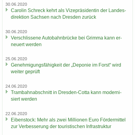
30.06.2020
Ca­ro­lin Schreck kehrt als Vi­ze­prä­si­den­tin der Lan­des­
di­rek­ti­on Sach­sen nach Dres­den zu­rück
30.06.2020
Ver­schlis­se­ne Au­to­bahn­brü­cke bei Grim­ma kann er­
neu­ert wer­den
25.06.2020
Ge­neh­mi­gungs­fä­hig­keit der „De­po­nie im Forst“ wird
wei­ter ge­prüft
24.06.2020
Tram­bahn­ab­schnitt in Dresden-​Cotta kann mo­der­ni­
siert wer­den
22.06.2020
Ei­ben­stock: Mehr als zwei Mil­lio­nen Euro För­der­mit­tel
zur Ver­bes­se­rung der tou­ris­ti­schen In­fra­struk­tur