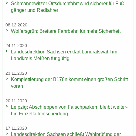
Sch­man­ne­wit­zer Orts­durch­fahrt wird si­che­rer für Fuß­
gän­ger und Rad­fah­rer
08.12.2020
Wol­fers­grün: Brei­te­re Fahr­bahn für mehr Si­cher­heit
24.11.2020
Lan­des­di­rek­ti­on Sach­sen er­klärt Land­rats­wahl im
Land­kreis Mei­ßen für gül­tig
23.11.2020
Kom­plet­tie­rung der B178n kommt einen gro­ßen Schritt
voran
20.11.2020
Leip­zig: Ab­schlep­pen von Falsch­par­kern bleibt wei­ter­
hin Ein­zel­fall­ent­schei­dung
17.11.2020
Lan­des­di­rek­ti­on Sach­sen schließt Wahl­prü­fung der