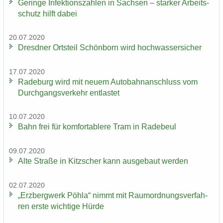
Ge­rin­ge In­fek­ti­ons­zah­len in Sach­sen – star­ker Ar­beits­
schutz hilft dabei
20.07.2020
Dresd­ner Orts­teil Schön­born wird hoch­was­ser­si­cher
17.07.2020
Ra­de­burg wird mit neuem Au­to­bahn­an­schluss vom
Durch­gangs­ver­kehr ent­las­tet
10.07.2020
Bahn frei für kom­for­ta­ble­re Tram in Ra­de­beul
09.07.2020
Alte Stra­ße in Kitz­scher kann aus­ge­baut wer­den
02.07.2020
„Erz­berg­werk Pöhla“ nimmt mit Raum­ord­nungs­ver­fah­
ren erste wich­ti­ge Hürde