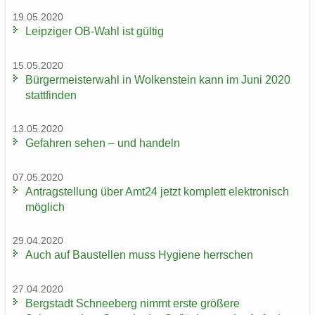
19.05.2020
Leip­zi­ger OB-​Wahl ist gül­tig
15.05.2020
Bür­ger­meis­ter­wahl in Wol­ken­stein kann im Juni 2020
statt­fin­den
13.05.2020
Ge­fah­ren sehen – und han­deln
07.05.2020
An­trag­stel­lung über Amt24 jetzt kom­plett elek­tro­nisch
mög­lich
29.04.2020
Auch auf Bau­stel­len muss Hy­gie­ne herr­schen
27.04.2020
Berg­stadt Schnee­berg nimmt erste grö­ße­re