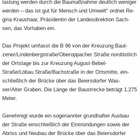
las­tung wer­den durch die Bau­maß­nah­me deut­lich we­ni­ger
wer­den – das ist gut für Mensch und Um­welt“ ord­net Re­
gi­na Kraus­haar, Prä­si­den­tin der Lan­des­di­rek­ti­on Sach­
sen, das Vor­ha­ben ein.
Das Pro­jekt um­fasst die B 96 von der Kreu­zung Baut­
zener/Lin­den­berg­stra­ße/Ober­opp­a­cher Stra­ße nord­öst­lich
der Orts­la­ge bis zur Kreu­zung August-​Bebel-
Straße/Löbau Stra­ße/Bach­stra­ße in der Orts­mit­te, ein­
schließ­lich der Brü­cke über das Bei­ers­dor­fer Was­
ser/Alter Gra­ben. Die Länge der Bau­stre­cke be­trägt 1.275
Meter.
Ge­neh­migt wurde ein so­ge­nann­ter grund­haf­ter Aus­bau
der Stra­ße ein­schließ­lich der Ein­mün­dun­gen sowie der
Ab­riss und Neu­bau der Brü­cke über das Bei­ers­dor­fer