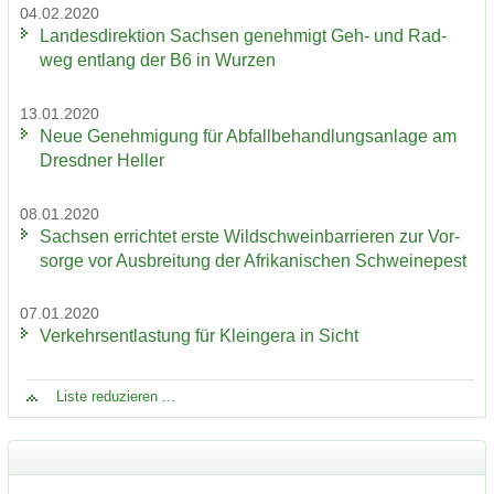
04.02.2020
Lan­des­di­rek­ti­on Sach­sen ge­neh­migt Geh- und Rad­
weg ent­lang der B6 in Wur­zen
13.01.2020
Neue Ge­neh­mi­gung für Ab­fall­be­hand­lungs­an­la­ge am
Dresd­ner Hel­ler
08.01.2020
Sach­sen er­rich­tet erste Wild­schwein­bar­rie­ren zur Vor­
sor­ge vor Aus­brei­tung der Afri­ka­ni­schen Schwei­ne­pest
07.01.2020
Ver­kehrs­ent­las­tung für Klein­ge­ra in Sicht
Liste re­du­zie­ren ...