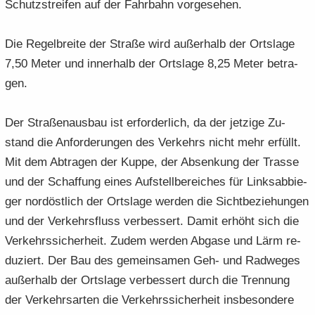
Schutz­strei­fen auf der Fahr­bahn vor­ge­se­hen.
Die Re­gel­brei­te der Stra­ße wird au­ßer­halb der Orts­la­ge
7,50 Meter und in­ner­halb der Orts­la­ge 8,25 Meter be­tra­
gen.
Der Stra­ßen­aus­bau ist er­for­der­lich, da der jet­zi­ge Zu­
stand die An­for­de­run­gen des Ver­kehrs nicht mehr er­füllt.
Mit dem Ab­tra­gen der Kuppe, der Ab­sen­kung der Tras­se
und der Schaf­fung eines Auf­stell­be­rei­ches für Links­ab­bie­
ger nord­öst­lich der Orts­la­ge wer­den die Sicht­be­zie­hun­gen
und der Ver­kehrs­fluss ver­bes­sert. Damit er­höht sich die
Ver­kehrs­si­cher­heit. Zudem wer­den Ab­ga­se und Lärm re­
du­ziert. Der Bau des ge­mein­sa­men Geh- und Rad­we­ges
au­ßer­halb der Orts­la­ge ver­bes­sert durch die Tren­nung
der Ver­kehrs­ar­ten die Ver­kehrs­si­cher­heit ins­be­son­de­re