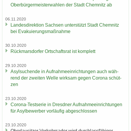
Ober­bür­ger­meis­ter­wah­len der Stadt Chem­nitz ab
06.11.2020
Lan­des­di­rek­ti­on Sach­sen un­ter­stützt Stadt Chem­nitz
bei Eva­ku­ie­rungs­maß­nah­me
30.10.2020
Rück­mars­dor­fer Ort­schafts­rat ist kom­plett
29.10.2020
Asyl­su­chen­de in Auf­nah­me­ein­rich­tun­gen auch wäh­
rend der zwei­ten Welle wirk­sam gegen Co­ro­na schüt­
zen
23.10.2020
Corona-​Testserie in Dresd­ner Auf­nah­me­ein­rich­tun­gen
für Asyl­be­wer­ber vor­läu­fig ab­ge­schlos­sen
23.10.2020
Ober­lau­sit­zer Ver­kehrs­ader wird durch­lass­fä­hi­ger