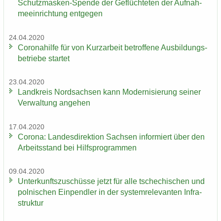
Schutzmasken-​Spende der Ge­flüch­te­ten der Auf­nah­
me­ein­rich­tung ent­ge­gen
24.04.2020
Co­ro­na­hil­fe für von Kurz­ar­beit be­trof­fe­ne Aus­bil­dungs­
be­trie­be star­tet
23.04.2020
Land­kreis Nord­sach­sen kann Mo­der­ni­sie­rung sei­ner
Ver­wal­tung an­ge­hen
17.04.2020
Co­ro­na: Lan­des­di­rek­ti­on Sach­sen in­for­miert über den
Ar­beits­stand bei Hilfs­pro­gram­men
09.04.2020
Un­ter­kunfts­zu­schüs­se jetzt für alle tsche­chi­schen und
pol­ni­schen Ein­pend­ler in der sys­tem­re­le­van­ten In­fra­
struk­tur