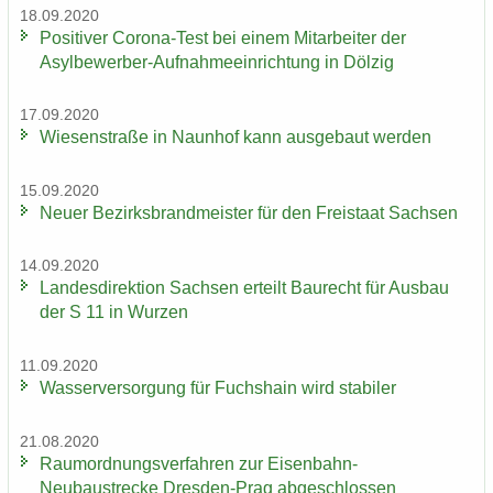
18.09.2020
Po­si­ti­ver Corona-​Test bei einem Mit­ar­bei­ter der
Asylbewerber-​Aufnahmeeinrichtung in Döl­zig
17.09.2020
Wie­sen­stra­ße in Naun­hof kann aus­ge­baut wer­den
15.09.2020
Neuer Be­zirks­brand­meis­ter für den Frei­staat Sach­sen
14.09.2020
Lan­des­di­rek­ti­on Sach­sen er­teilt Bau­recht für Aus­bau
der S 11 in Wur­zen
11.09.2020
Was­ser­ver­sor­gung für Fuchs­hain wird sta­bi­ler
21.08.2020
Raum­ord­nungs­ver­fah­ren zur Eisenbahn-​
Neubaustrecke Dresden-​Prag ab­ge­schlos­sen