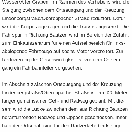
Was­ser/Alter Gra­ben. Im Rah­men des Vor­ha­bens wird die
Stei­gung zwi­schen dem Orts­aus­gang und der Kreu­zung
Lin­den­berg­stra­ße/Ober­opp­a­cher Stra­ße re­du­ziert. Dafür
wird die Kuppe ab­ge­tra­gen und die Tras­se ab­ge­senkt. Die
Fahr­spur in Rich­tung Baut­zen wird im Be­reich der Zu­fahrt
zum Ein­kaufs­zen­trum für einen Auf­stell­be­reich für links­
ab­bie­gen­de Fahr­zeu­ge auf sechs Meter ver­brei­tert. Zur
Re­du­zie­rung der Ge­schwin­dig­keit ist vor dem Orts­ein­
gang ein Fahr­bahn­tei­ler vor­ge­se­hen.
Im Ab­schnitt zwi­schen Orts­aus­gang und der Kreu­zung
Lin­den­berg­stra­ße/Ober­opp­a­cher Stra­ße ist ein 920 Meter
lan­ger ge­mein­sa­mer Geh- und Rad­weg ge­plant. Mit die­
sem wird die Lücke zwi­schen dem aus Rich­tung Baut­zen
her­an­füh­ren­den Rad­weg und Opp­ach ge­schlos­sen. In­ner­
halb der Ort­schaft sind für den Rad­ver­kehr beid­sei­ti­ge