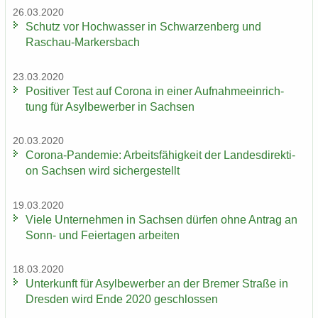
26.03.2020
Schutz vor Hoch­was­ser in Schwar­zen­berg und
Raschau-​Markersbach
23.03.2020
Po­si­ti­ver Test auf Co­ro­na in einer Auf­nah­me­ein­rich­
tung für Asyl­be­wer­ber in Sach­sen
20.03.2020
Corona-​Pandemie: Ar­beits­fä­hig­keit der Lan­des­di­rek­ti­
on Sach­sen wird si­cher­ge­stellt
19.03.2020
Viele Un­ter­neh­men in Sach­sen dür­fen ohne An­trag an
Sonn- und Fei­er­ta­gen ar­bei­ten
18.03.2020
Un­ter­kunft für Asyl­be­wer­ber an der Bre­mer Stra­ße in
Dres­den wird Ende 2020 ge­schlos­sen