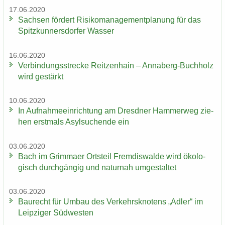
17.06.2020
Sach­sen för­dert Ri­si­ko­ma­nage­ment­pla­nung für das
Spitz­kun­ners­dor­fer Was­ser
16.06.2020
Ver­bin­dungs­stre­cke Reit­zen­hain – Annaberg-​Buchholz
wird ge­stärkt
10.06.2020
In Auf­nah­me­ein­rich­tung am Dresd­ner Ham­mer­weg zie­
hen erst­mals Asyl­su­chen­de ein
03.06.2020
Bach im Grim­ma­er Orts­teil Frem­dis­wal­de wird öko­lo­
gisch durch­gän­gig und na­tur­nah um­ge­stal­tet
03.06.2020
Bau­recht für Umbau des Ver­kehrs­kno­tens „Adler“ im
Leip­zi­ger Süd­wes­ten