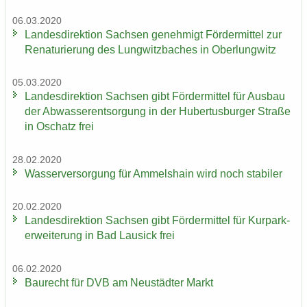
06.03.2020
Lan­des­di­rek­ti­on Sach­sen ge­neh­migt För­der­mit­tel zur
Re­na­tu­rie­rung des Lung­witz­ba­ches in Ober­lung­witz
05.03.2020
Lan­des­di­rek­ti­on Sach­sen gibt För­der­mit­tel für Aus­bau
der Ab­was­ser­ent­sor­gung in der Hu­ber­tus­bur­ger Stra­ße
in Oschatz frei
28.02.2020
Was­ser­ver­sor­gung für Am­mels­hain wird noch sta­bi­ler
20.02.2020
Lan­des­di­rek­ti­on Sach­sen gibt För­der­mit­tel für Kur­park­
erwei­te­rung in Bad Lau­sick frei
06.02.2020
Bau­recht für DVB am Neu­städ­ter Markt