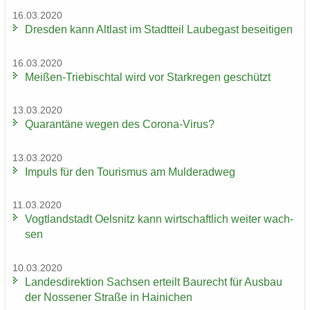
16.03.2020
Dres­den kann Alt­last im Stadt­teil Lau­be­gast be­sei­ti­gen
16.03.2020
Meißen-​Triebischtal wird vor Stark­re­gen ge­schützt
13.03.2020
Qua­ran­tä­ne wegen des Corona-​Virus?
13.03.2020
Im­puls für den Tou­ris­mus am Mul­derad­weg
11.03.2020
Vogt­land­stadt Oels­nitz kann wirt­schaft­lich wei­ter wach­
sen
10.03.2020
Lan­des­di­rek­ti­on Sach­sen er­teilt Bau­recht für Aus­bau
der Nos­se­ner Stra­ße in Hai­ni­chen