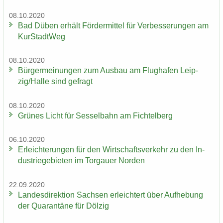
08.10.2020
Bad Düben er­hält För­der­mit­tel für Ver­bes­se­run­gen am
Kur­Stadt­Weg
08.10.2020
Bür­ger­mei­nun­gen zum Aus­bau am Flug­ha­fen Leip­
zig/Halle sind ge­fragt
08.10.2020
Grü­nes Licht für Ses­sel­bahn am Fich­tel­berg
06.10.2020
Er­leich­te­run­gen für den Wirt­schafts­ver­kehr zu den In­
dus­trie­ge­bie­ten im Tor­gau­er Nor­den
22.09.2020
Lan­des­di­rek­ti­on Sach­sen er­leich­tert über Auf­he­bung
der Qua­ran­tä­ne für Döl­zig