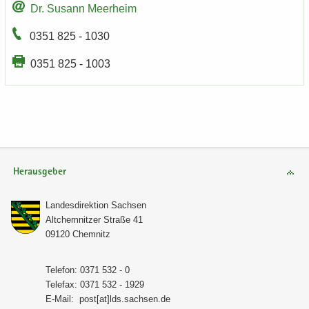
Dr. Su­sann Meer­heim
0351 825 - 1030
0351 825 - 1003
Herausgeber
Lan­des­di­rek­ti­on Sach­sen
Alt­chem­nit­zer Stra­ße 41
09120 Chem­nitz
Te­le­fon: 0371 532 - 0
Te­le­fax: 0371 532 - 1929
E-​Mail:
post[at]lds.sach­sen.de