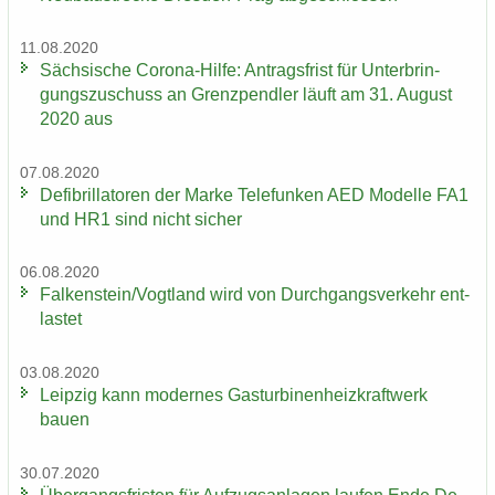
11.08.2020
Säch­si­sche Corona-​Hilfe: An­trags­frist für Un­ter­brin­
gungs­zu­schuss an Grenz­pend­ler läuft am 31. Au­gust
2020 aus
07.08.2020
De­fi­bril­la­to­ren der Marke Te­le­fun­ken AED Mo­del­le FA1
und HR1 sind nicht si­cher
06.08.2020
Fal­ken­stein/Vogt­land wird von Durch­gangs­ver­kehr ent­
las­tet
03.08.2020
Leip­zig kann mo­der­nes Gas­tur­bi­nen­heiz­kraft­werk
bauen
30.07.2020