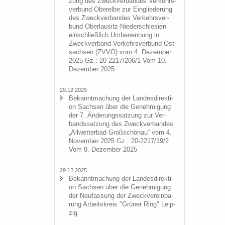
zung des Zweck­ver­ban­des Ver­kehrs­
ver­bund Ober­el­be zur Ein­glie­de­rung
des Zweck­ver­ban­des Ver­kehrs­ver­
bund Oberlausitz-​Niederschlesien
ein­schließ­lich Um­be­nen­nung in
Zweck­ver­band Ver­kehrs­ver­bund Ost­
sach­sen (ZVVO) vom 4. De­zem­ber
2025 Gz.: 20-2217/206/1 Vom 10.
De­zem­ber 2025
29.12.2025
Be­kannt­ma­chung der Lan­des­di­rek­ti­
on Sach­sen über die Ge­neh­mi­gung
der 7. Än­de­rungs­sat­zung zur Ver­
bands­sat­zung des Zweck­ver­ban­des
„All­wet­ter­bad Groß­schön­au“ vom 4.
No­vem­ber 2025 Gz.: 20-2217/19/2
Vom 8. De­zem­ber 2025
29.12.2025
Be­kannt­ma­chung der Lan­des­di­rek­ti­
on Sach­sen über die Ge­neh­mi­gung
der Neu­fas­sung der Zweck­ver­ein­ba­
rung Ar­beits­kreis "Grü­ner Ring" Leip­
zig