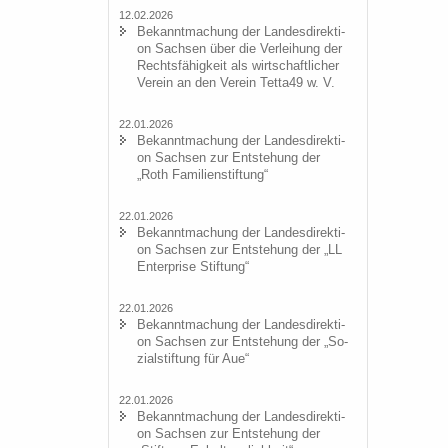
12.02.2026
Be­kannt­ma­chung der Lan­des­di­rek­ti­
on Sach­sen über die Ver­lei­hung der
Rechts­fä­hig­keit als wirt­schaft­li­cher
Ver­ein an den Ver­ein Tetta49 w. V.
22.01.2026
Be­kannt­ma­chung der Lan­des­di­rek­ti­
on Sach­sen zur Ent­ste­hung der
„Roth Fa­mi­li­en­stif­tung“
22.01.2026
Be­kannt­ma­chung der Lan­des­di­rek­ti­
on Sach­sen zur Ent­ste­hung der „LL
En­ter­pri­se Stif­tung“
22.01.2026
Be­kannt­ma­chung der Lan­des­di­rek­ti­
on Sach­sen zur Ent­ste­hung der „So­
zi­al­stif­tung für Aue“
22.01.2026
Be­kannt­ma­chung der Lan­des­di­rek­ti­
on Sach­sen zur Ent­ste­hung der