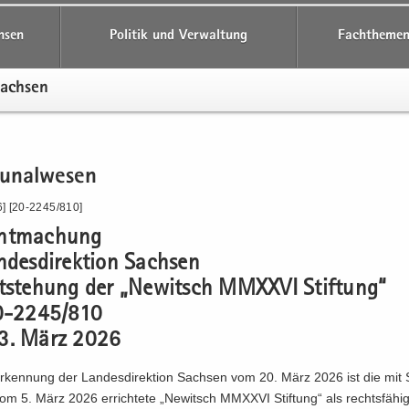
hsen
Politik und Verwaltung
Fachthemen
Sach­sen
­nal­we­sen
6] [20-2245/810]
nt­ma­chung
­des­di­rek­ti­on Sach­sen
t­ste­hung der „Ne­witsch MMXXVI Stif­tung“
20-2245/810
3. März 2026
­ken­nung der Lan­des­di­rek­ti­on Sach­sen vom 20. März 2026 ist die mit S
om 5. März 2026 er­rich­te­te „Ne­witsch MMXXVI Stif­tung“ als rechts­fä­hi­g