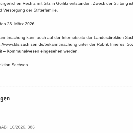
r­ger­li­chen Rechts mit Sitz in Gör­litz ent­stan­den. Zweck der Stif­tung is
Ver­sor­gung der Stif­ter­fa­mi­lie.
 den 23. März 2026
nnt­ma­chung kann auch auf der In­ter­net­sei­te der Lan­des­di­rek­ti­on Sac
s://www.lds.sach sen.de/be­kannt­ma­chung unter der Ru­brik In­ne­res, So­z
it – Kom­mu­nal­we­sen ein­ge­se­hen wer­den.
rek­ti­on Sach­sen
i
a­gen
­ABl.​ 16/​2026, 386