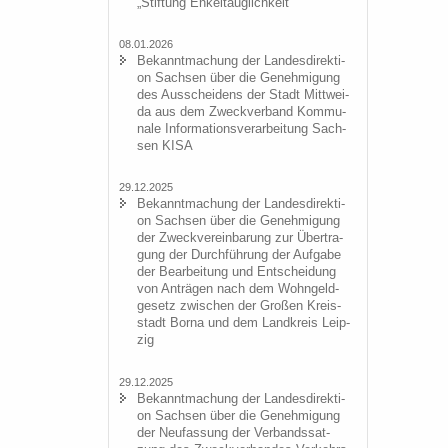
„Stif­tung En­kel­taug­lich­keit“
08.01.2026
Be­kannt­ma­chung der Lan­des­di­rek­ti­
on Sach­sen über die Ge­neh­mi­gung
des Aus­schei­dens der Stadt Mitt­wei­
da aus dem Zweck­ver­band Kom­mu­
na­le In­for­ma­ti­ons­ver­ar­bei­tung Sach­
sen KISA
29.12.2025
Be­kannt­ma­chung der Lan­des­di­rek­ti­
on Sach­sen über die Ge­neh­mi­gung
der Zweck­ver­ein­ba­rung zur Über­tra­
gung der Durch­füh­rung der Auf­ga­be
der Be­ar­bei­tung und Ent­schei­dung
von An­trä­gen nach dem Wohn­geld­
ge­setz zwi­schen der Gro­ßen Kreis­
stadt Borna und dem Land­kreis Leip­
zig
29.12.2025
Be­kannt­ma­chung der Lan­des­di­rek­ti­
on Sach­sen über die Ge­neh­mi­gung
der Neu­fas­sung der Ver­bands­sat­