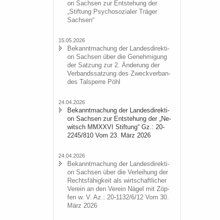
on Sach­sen zur Ent­ste­hung der
„Stif­tung Psy­cho­so­zia­ler Trä­ger
Sach­sen“
15.05.2026
Be­kannt­ma­chung der Lan­des­di­rek­ti­
on Sach­sen über die Ge­neh­mi­gung
der Sat­zung zur 2. Än­de­rung der
Ver­bands­sat­zung des Zweck­ver­ban­
des Tal­sper­re Pöhl
24.04.2026
Be­kannt­ma­chung der Lan­des­di­rek­ti­
on Sach­sen zur Ent­ste­hung der „Ne­
witsch MMXXVI Stif­tung“ Gz.: 20-
2245/810 Vom 23. März 2026
24.04.2026
Be­kannt­ma­chung der Lan­des­di­rek­ti­
on Sach­sen über die Ver­lei­hung der
Rechts­fä­hig­keit als wirt­schaft­li­cher
Ver­ein an den Ver­ein Nägel mit Zöp­
fen w. V. Az.: 20-1132/6/12 Vom 30.
März 2026