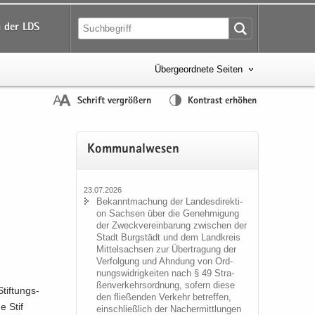
 der LDS
Übergeordnete Seiten
Schrift vergrößern
Kontrast erhöhen
Kom­mu­nal­we­sen
23.07.2026
Be­kannt­ma­chung der Lan­des­di­rek­ti­
on Sach­sen über die Ge­neh­mi­gung
der Zweck­ver­ein­ba­rung zwi­schen der
Stadt Burg­städt und dem Land­kreis
Mit­tel­sach­sen zur Über­tra­gung der
Ver­fol­gung und Ahn­dung von Ord­
nungs­wid­rig­kei­ten nach § 49 Stra­
ßen­ver­kehrs­ord­nung, so­fern diese
tif­tungs­
den flie­ßen­den Ver­kehr be­tref­fen,
e Stif
ein­schließ­lich der Nacher­mitt­lun­gen