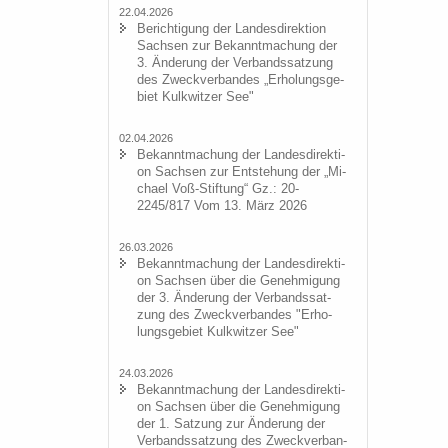
22.04.2026
Be­rich­ti­gung der Lan­des­di­rek­ti­on
Sach­sen zur Be­kannt­ma­chung der
3. Än­de­rung der Ver­bands­sat­zung
des Zweck­ver­ban­des „Er­ho­lungs­ge­
biet Kulk­wit­zer See"
02.04.2026
Be­kannt­ma­chung der Lan­des­di­rek­ti­
on Sach­sen zur Ent­ste­hung der „Mi­
cha­el Voß-​Stiftung“ Gz.: 20-
2245/817 Vom 13. März 2026
26.03.2026
Be­kannt­ma­chung der Lan­des­di­rek­ti­
on Sach­sen über die Ge­neh­mi­gung
der 3. Än­de­rung der Ver­bands­sat­
zung des Zweck­ver­ban­des "Er­ho­
lungs­ge­biet Kulk­wit­zer See"
24.03.2026
Be­kannt­ma­chung der Lan­des­di­rek­ti­
on Sach­sen über die Ge­neh­mi­gung
der 1. Sat­zung zur Än­de­rung der
Ver­bands­sat­zung des Zweck­ver­ban­