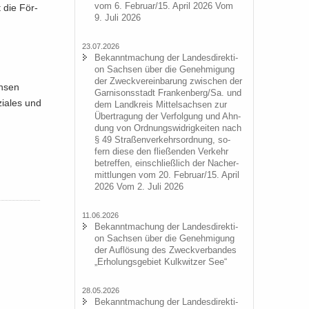
vom 6. Fe­bru­ar/15. April 2026 Vom
t die För­
9. Juli 2026
23.07.2026
Be­kannt­ma­chung der Lan­des­di­rek­ti­
on Sach­sen über die Ge­neh­mi­gung
der Zweck­ver­ein­ba­rung zwi­schen der
h­sen
Gar­ni­sons­stadt Fran­ken­berg/Sa. und
ia­les und
dem Land­kreis Mit­tel­sach­sen zur
Über­tra­gung der Ver­fol­gung und Ahn­
dung von Ord­nungs­wid­rig­kei­ten nach
§ 49 Stra­ßen­ver­kehrs­ord­nung, so­
fern diese den flie­ßen­den Ver­kehr
be­tref­fen, ein­schließ­lich der Nacher­
mitt­lun­gen vom 20. Fe­bru­ar/15. April
2026 Vom 2. Juli 2026
11.06.2026
Be­kannt­ma­chung der Lan­des­di­rek­ti­
on Sach­sen über die Ge­neh­mi­gung
der Auf­lö­sung des Zweck­ver­ban­des
„Er­ho­lungs­ge­biet Kulk­wit­zer See“
28.05.2026
Be­kannt­ma­chung der Lan­des­di­rek­ti­