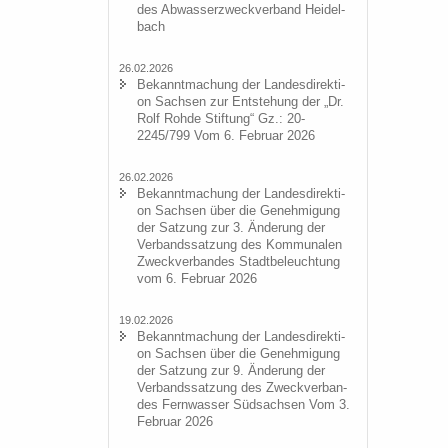
des Ab­was­ser­zweck­ver­band Hei­del­
bach
26.02.2026
Be­kannt­ma­chung der Lan­des­di­rek­ti­
on Sach­sen zur Ent­ste­hung der „Dr.
Rolf Rohde Stif­tung“ Gz.: 20-
2245/799 Vom 6. Fe­bru­ar 2026
26.02.2026
Be­kannt­ma­chung der Lan­des­di­rek­ti­
on Sach­sen über die Ge­neh­mi­gung
der Sat­zung zur 3. Än­de­rung der
Ver­bands­sat­zung des Kom­mu­na­len
Zweck­ver­ban­des Stadt­be­leuch­tung
vom 6. Fe­bru­ar 2026
19.02.2026
Be­kannt­ma­chung der Lan­des­di­rek­ti­
on Sach­sen über die Ge­neh­mi­gung
der Sat­zung zur 9. Än­de­rung der
Ver­bands­sat­zung des Zweck­ver­ban­
des Fern­was­ser Süd­sach­sen Vom 3.
Fe­bru­ar 2026