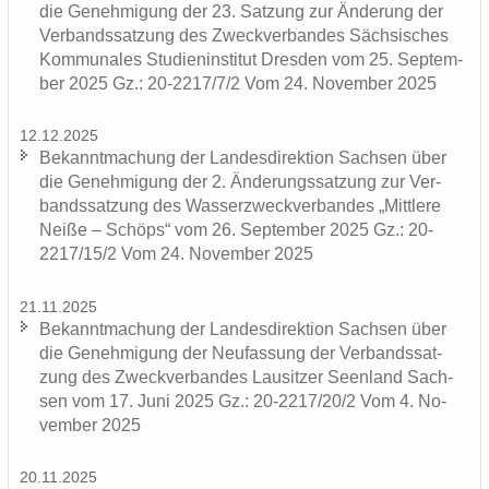
die Ge­neh­mi­gung der 23. Sat­zung zur Än­de­rung der
Ver­bands­sat­zung des Zweck­ver­ban­des Säch­si­sches
Kom­mu­na­les Stu­di­en­in­sti­tut Dres­den vom 25. Sep­tem­
ber 2025 Gz.: 20-2217/7/2 Vom 24. No­vem­ber 2025
12.12.2025
Be­kannt­ma­chung der Lan­des­di­rek­ti­on Sach­sen über
die Ge­neh­mi­gung der 2. Än­de­rungs­sat­zung zur Ver­
bands­sat­zung des Was­ser­zweck­ver­ban­des „Mitt­le­re
Neiße – Schöps“ vom 26. Sep­tem­ber 2025 Gz.: 20-
2217/15/2 Vom 24. No­vem­ber 2025
21.11.2025
Be­kannt­ma­chung der Lan­des­di­rek­ti­on Sach­sen über
die Ge­neh­mi­gung der Neu­fas­sung der Ver­bands­sat­
zung des Zweck­ver­ban­des Lau­sit­zer Se­en­land Sach­
sen vom 17. Juni 2025 Gz.: 20-2217/20/2 Vom 4. No­
vem­ber 2025
20.11.2025