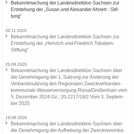
Be­kannt­ma­chung der Lan­des­di­rek­ti­on Sach­sen zur
Ent­ste­hung der „Susan und Alex­an­der Ah­nert - Stif­
tung“
20.11.2025
Be­kannt­ma­chung der Lan­des­di­rek­ti­on Sach­sen zur
Ent­ste­hung der „Hein­rich und Fried­rich Tobaben-​
Stiftung“
25.09.2025
Be­kannt­ma­chung der Lan­des­di­rek­ti­on Sach­sen über
die Ge­neh­mi­gung der 1. Sat­zung zur Än­de­rung der
Ver­bands­sat­zung des Re­gio­na­len Zweck­ver­ban­des
kom­mu­na­le Was­ser­ver­sor­gung Riesa/Gro­ßen­hain vom
5. De­zem­ber 2024 Gz.: 20-2217/16/2 Vom 3. Sep­tem­
ber 2025
19.09.2025
Be­kannt­ma­chung der Lan­des­di­rek­ti­on Sach­sen über
die Ge­neh­mi­gung der Auf­he­bung der Zweck­ver­ein­ba­