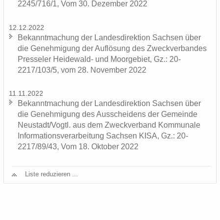
2245/716/1, Vom 30. De­zem­ber 2022
12.12.2022
Be­kannt­ma­chung der Lan­des­di­rek­ti­on Sach­sen über
die Ge­neh­mi­gung der Auf­lö­sung des Zweck­ver­ban­des
Pres­se­ler Heidewald-​ und Moor­ge­biet, Gz.: 20-
2217/103/5, vom 28. No­vem­ber 2022
11.11.2022
Be­kannt­ma­chung der Lan­des­di­rek­ti­on Sach­sen über
die Ge­neh­mi­gung des Aus­schei­dens der Ge­mein­de
Neu­stadt/Vogtl. aus dem Zweck­ver­band Kom­mu­na­le
In­for­ma­ti­ons­ver­ar­bei­tung Sach­sen KISA, Gz.: 20-
2217/89/43, Vom 18. Ok­to­ber 2022
Liste re­du­zie­ren ...