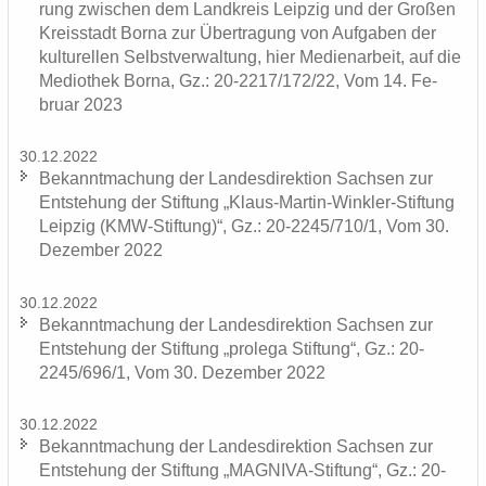
rung zwi­schen dem Land­kreis Leip­zig und der Gro­ßen
Kreis­stadt Borna zur Über­tra­gung von Auf­ga­ben der
kul­tu­rel­len Selbst­ver­wal­tung, hier Me­di­en­ar­beit, auf die
Me­dio­thek Borna, Gz.: 20-2217/172/22, Vom 14. Fe­
bru­ar 2023
30.12.2022
Be­kannt­ma­chung der Lan­des­di­rek­ti­on Sach­sen zur
Ent­ste­hung der Stif­tung „Klaus-​Martin-Winkler-Stiftung
Leip­zig (KMW-​Stiftung)“, Gz.: 20-2245/710/1, Vom 30.
De­zem­ber 2022
30.12.2022
Be­kannt­ma­chung der Lan­des­di­rek­ti­on Sach­sen zur
Ent­ste­hung der Stif­tung „pro­le­ga Stif­tung“, Gz.: 20-
2245/696/1, Vom 30. De­zem­ber 2022
30.12.2022
Be­kannt­ma­chung der Lan­des­di­rek­ti­on Sach­sen zur
Ent­ste­hung der Stif­tung „MAGNIVA-​Stiftung“, Gz.: 20-