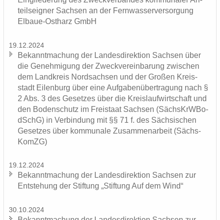
teils­eig­ner Sach­sen an der Fern­was­ser­ver­sor­gung
Elbaue-​Ostharz GmbH
19.12.2024
Be­kannt­ma­chung der Lan­des­di­rek­ti­on Sach­sen über
die Ge­neh­mi­gung der Zweck­ver­ein­ba­rung zwi­schen
dem Land­kreis Nord­sach­sen und der Gro­ßen Kreis­
stadt Ei­len­burg über eine Auf­ga­ben­über­tra­gung nach §
2 Abs. 3 des Ge­set­zes über die Kreis­lauf­wirt­schaft und
den Bo­den­schutz im Frei­staat Sach­sen (Sächs­KrW­Bo­
dSchG) in Ver­bin­dung mit §§ 71 f. des Säch­si­schen
Ge­set­zes über kom­mu­na­le Zu­sam­men­ar­beit (Sächs­
KomZG)
19.12.2024
Be­kannt­ma­chung der Lan­des­di­rek­ti­on Sach­sen zur
Ent­ste­hung der Stif­tung „Stif­tung Auf dem Wind“
30.10.2024
Be­kannt­ma­chung der Lan­des­di­rek­ti­on Sach­sen zur