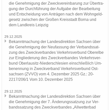
die Ge­neh­mi­gung der Zweck­ver­ein­ba­rung zur Über­tra­
gung der Durch­füh­rung der Auf­ga­be der Be­ar­bei­tung
und Ent­schei­dung von An­trä­gen nach dem Wohn­geld­
ge­setz zwi­schen der Gro­ßen Kreis­stadt Borna und
dem Land­kreis Leip­zig
29.12.2025
Be­kannt­ma­chung der Lan­des­di­rek­ti­on Sach­sen über
die Ge­neh­mi­gung der Neu­fas­sung der Ver­bands­sat­
zung des Zweck­ver­ban­des Ver­kehrs­ver­bund Ober­el­be
zur Ein­glie­de­rung des Zweck­ver­ban­des Ver­kehrs­ver­
bund Oberlausitz-​Niederschlesien ein­schließ­lich Um­
be­nen­nung in Zweck­ver­band Ver­kehrs­ver­bund Ost­
sach­sen (ZVVO) vom 4. De­zem­ber 2025 Gz.: 20-
2217/206/1 Vom 10. De­zem­ber 2025
29.12.2025
Be­kannt­ma­chung der Lan­des­di­rek­ti­on Sach­sen über
die Ge­neh­mi­gung der 7. Än­de­rungs­sat­zung zur Ver­
bands­sat­zung des Zweck­ver­ban­des „All­wet­ter­bad