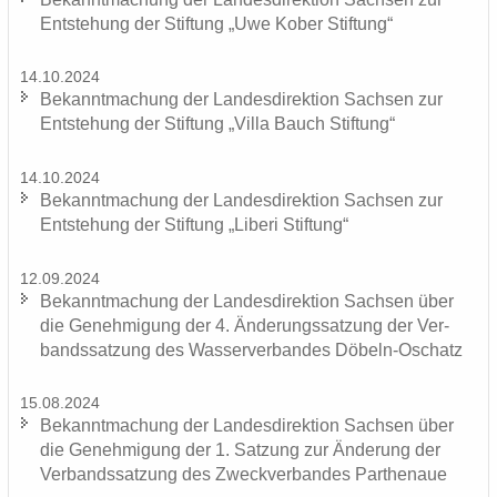
Ent­ste­hung der Stif­tung „Uwe Kober Stif­tung“
14.10.2024
Be­kannt­ma­chung der Lan­des­di­rek­ti­on Sach­sen zur
Ent­ste­hung der Stif­tung „Villa Bauch Stif­tung“
14.10.2024
Be­kannt­ma­chung der Lan­des­di­rek­ti­on Sach­sen zur
Ent­ste­hung der Stif­tung „Li­be­ri Stif­tung“
12.09.2024
Be­kannt­ma­chung der Lan­des­di­rek­ti­on Sach­sen über
die Ge­neh­mi­gung der 4. Än­de­rungs­sat­zung der Ver­
bands­sat­zung des Was­ser­ver­ban­des Döbeln-​Oschatz
15.08.2024
Be­kannt­ma­chung der Lan­des­di­rek­ti­on Sach­sen über
die Ge­neh­mi­gung der 1. Sat­zung zur Än­de­rung der
Ver­bands­sat­zung des Zweck­ver­ban­des Par­the­naue