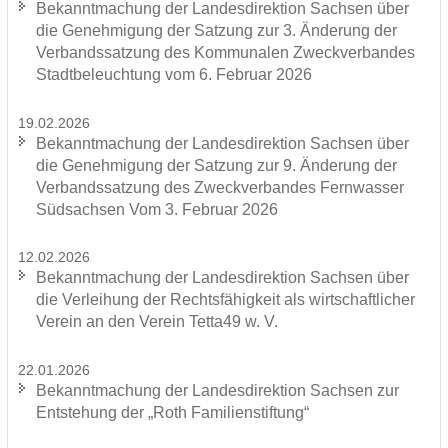
Be­kannt­ma­chung der Lan­des­di­rek­ti­on Sach­sen über
die Ge­neh­mi­gung der Sat­zung zur 3. Än­de­rung der
Ver­bands­sat­zung des Kom­mu­na­len Zweck­ver­ban­des
Stadt­be­leuch­tung vom 6. Fe­bru­ar 2026
19.02.2026
Be­kannt­ma­chung der Lan­des­di­rek­ti­on Sach­sen über
die Ge­neh­mi­gung der Sat­zung zur 9. Än­de­rung der
Ver­bands­sat­zung des Zweck­ver­ban­des Fern­was­ser
Süd­sach­sen Vom 3. Fe­bru­ar 2026
12.02.2026
Be­kannt­ma­chung der Lan­des­di­rek­ti­on Sach­sen über
die Ver­lei­hung der Rechts­fä­hig­keit als wirt­schaft­li­cher
Ver­ein an den Ver­ein Tetta49 w. V.
22.01.2026
Be­kannt­ma­chung der Lan­des­di­rek­ti­on Sach­sen zur
Ent­ste­hung der „Roth Fa­mi­li­en­stif­tung“