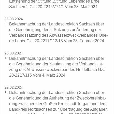
Ent­ste­hung der Stif­tung „Stif­tung Le­ben­di­ges Erbe
Sach­sen “, Gz.: 20-2245/774/1 Vom 23. Mai 2024
26.03.2024
Be­kannt­ma­chung der Lan­des­di­rek­ti­on Sach­sen über
die Ge­neh­mi­gung der 5. Sat­zung zur Än­de­rung der
Ver­bands­sat­zung des Ab­was­ser­zweck­ver­ban­des Obe­
rer Lober Gz.: 20-2217/112/13 Vom 28. Fe­bru­ar 2024
26.03.2024
Be­kannt­ma­chung der Lan­des­di­rek­ti­on Sach­sen über
die Ge­neh­mi­gung der Neu­fas­sung der Ver­bands­sat­
zung des Ab­was­ser­zweck­ver­ban­des Hei­del­bach Gz.:
20-2217/115 Vom 4. März 2024
29.02.2024
Be­kannt­ma­chung der Lan­des­di­rek­ti­on Sach­sen über
die Ge­neh­mi­gung der Auf­he­bung der Zweck­ver­ein­ba­
rung zwi­schen der Gro­ßen Kreis­stadt Tor­gau und dem
Land­kreis Nord­sach­sen zur Über­tra­gung der Auf­ga­ben