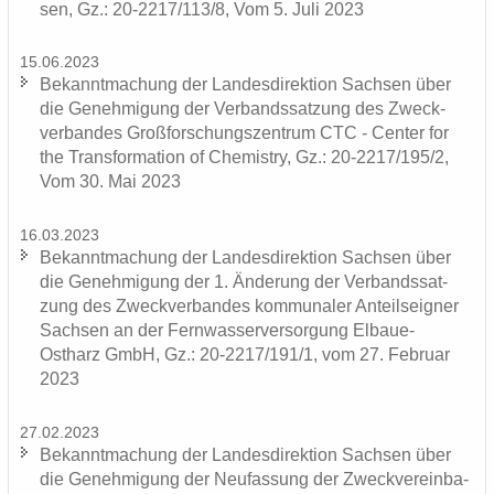
sen, Gz.: 20-2217/113/8, Vom 5. Juli 2023
15.06.2023
Be­kannt­ma­chung der Lan­des­di­rek­ti­on Sach­sen über
die Ge­neh­mi­gung der Ver­bands­sat­zung des Zweck­
ver­ban­des Groß­for­schungs­zen­trum CTC - Cen­ter for
the Trans­for­ma­ti­on of Che­mis­try, Gz.: 20-2217/195/2,
Vom 30. Mai 2023
16.03.2023
Be­kannt­ma­chung der Lan­des­di­rek­ti­on Sach­sen über
die Ge­neh­mi­gung der 1. Än­de­rung der Ver­bands­sat­
zung des Zweck­ver­ban­des kom­mu­na­ler An­teils­eig­ner
Sach­sen an der Fern­was­ser­ver­sor­gung Elbaue-​
Ostharz GmbH, Gz.: 20-2217/191/1, vom 27. Fe­bru­ar
2023
27.02.2023
Be­kannt­ma­chung der Lan­des­di­rek­ti­on Sach­sen über
die Ge­neh­mi­gung der Neu­fas­sung der Zweck­ver­ein­ba­