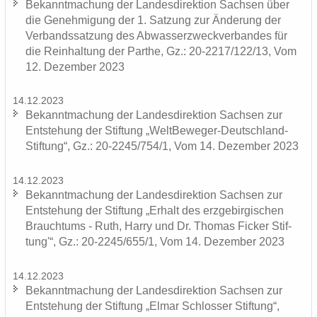
Be­kannt­ma­chung der Lan­des­di­rek­ti­on Sach­sen über
die Ge­neh­mi­gung der 1. Sat­zung zur Än­de­rung der
Ver­bands­sat­zung des Ab­was­ser­zweck­ver­ban­des für
die Rein­hal­tung der Par­the, Gz.: 20-2217/122/13, Vom
12. De­zem­ber 2023
14.12.2023
Be­kannt­ma­chung der Lan­des­di­rek­ti­on Sach­sen zur
Ent­ste­hung der Stif­tung „WeltBeweger-​Deutschland-
Stiftung“, Gz.: 20-2245/754/1, Vom 14. De­zem­ber 2023
14.12.2023
Be­kannt­ma­chung der Lan­des­di­rek­ti­on Sach­sen zur
Ent­ste­hung der Stif­tung „Er­halt des erz­ge­bir­gi­schen
Brauch­tums - Ruth, Harry und Dr. Tho­mas Fi­cker Stif­
tung'“, Gz.: 20-2245/655/1, Vom 14. De­zem­ber 2023
14.12.2023
Be­kannt­ma­chung der Lan­des­di­rek­ti­on Sach­sen zur
Ent­ste­hung der Stif­tung „Elmar Schlos­ser Stif­tung“,