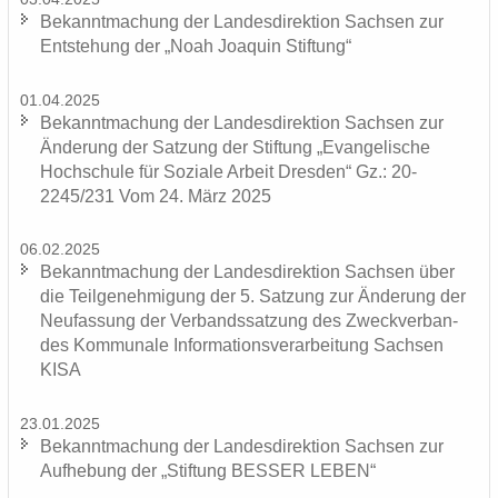
Be­kannt­ma­chung der Lan­des­di­rek­ti­on Sach­sen zur
Ent­ste­hung der „Noah Joa­quin Stif­tung“
01.04.2025
Be­kannt­ma­chung der Lan­des­di­rek­ti­on Sach­sen zur
Än­de­rung der Sat­zung der Stif­tung „Evan­ge­li­sche
Hoch­schu­le für So­zia­le Ar­beit Dres­den“ Gz.: 20-
2245/231 Vom 24. März 2025
06.02.2025
Be­kannt­ma­chung der Lan­des­di­rek­ti­on Sach­sen über
die Teil­ge­neh­mi­gung der 5. Sat­zung zur Än­de­rung der
Neu­fas­sung der Ver­bands­sat­zung des Zweck­ver­ban­
des Kom­mu­na­le In­for­ma­ti­ons­ver­ar­bei­tung Sach­sen
KISA
23.01.2025
Be­kannt­ma­chung der Lan­des­di­rek­ti­on Sach­sen zur
Auf­he­bung der „Stif­tung BES­SER LEBEN“