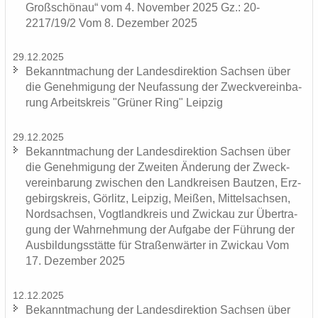
Groß­schön­au“ vom 4. No­vem­ber 2025 Gz.: 20-
2217/19/2 Vom 8. De­zem­ber 2025
29.12.2025
Be­kannt­ma­chung der Lan­des­di­rek­ti­on Sach­sen über
die Ge­neh­mi­gung der Neu­fas­sung der Zweck­ver­ein­ba­
rung Ar­beits­kreis "Grü­ner Ring" Leip­zig
29.12.2025
Be­kannt­ma­chung der Lan­des­di­rek­ti­on Sach­sen über
die Ge­neh­mi­gung der Zwei­ten Än­de­rung der Zweck­
ver­ein­ba­rung zwi­schen den Land­krei­sen Baut­zen, Erz­
ge­birgs­kreis, Gör­litz, Leip­zig, Mei­ßen, Mit­tel­sach­sen,
Nord­sach­sen, Vogt­land­kreis und Zwi­ckau zur Über­tra­
gung der Wahr­neh­mung der Auf­ga­be der Füh­rung der
Aus­bil­dungs­stät­te für Stra­ßen­wär­ter in Zwi­ckau Vom
17. De­zem­ber 2025
12.12.2025
Be­kannt­ma­chung der Lan­des­di­rek­ti­on Sach­sen über