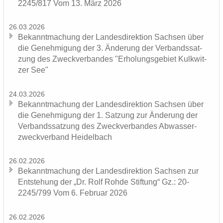
2245/817 Vom 13. März 2026
26.03.2026
Be­kannt­ma­chung der Lan­des­di­rek­ti­on Sach­sen über
die Ge­neh­mi­gung der 3. Än­de­rung der Ver­bands­sat­
zung des Zweck­ver­ban­des "Er­ho­lungs­ge­biet Kulk­wit­
zer See"
24.03.2026
Be­kannt­ma­chung der Lan­des­di­rek­ti­on Sach­sen über
die Ge­neh­mi­gung der 1. Sat­zung zur Än­de­rung der
Ver­bands­sat­zung des Zweck­ver­ban­des Ab­was­ser­
zweck­ver­band Hei­del­bach
26.02.2026
Be­kannt­ma­chung der Lan­des­di­rek­ti­on Sach­sen zur
Ent­ste­hung der „Dr. Rolf Rohde Stif­tung“ Gz.: 20-
2245/799 Vom 6. Fe­bru­ar 2026
26.02.2026