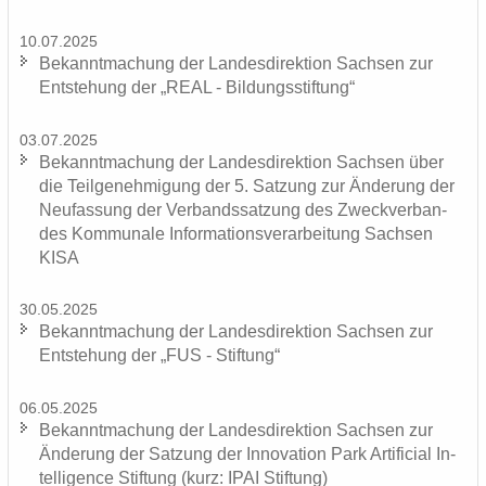
10.07.2025
Be­kannt­ma­chung der Lan­des­di­rek­ti­on Sach­sen zur
Ent­ste­hung der „REAL - Bil­dungs­stif­tung“
03.07.2025
Be­kannt­ma­chung der Lan­des­di­rek­ti­on Sach­sen über
die Teil­ge­neh­mi­gung der 5. Sat­zung zur Än­de­rung der
Neu­fas­sung der Ver­bands­sat­zung des Zweck­ver­ban­
des Kom­mu­na­le In­for­ma­ti­ons­ver­ar­bei­tung Sach­sen
KISA
30.05.2025
Be­kannt­ma­chung der Lan­des­di­rek­ti­on Sach­sen zur
Ent­ste­hung der „FUS - Stif­tung“
06.05.2025
Be­kannt­ma­chung der Lan­des­di­rek­ti­on Sach­sen zur
Än­de­rung der Sat­zung der In­no­va­ti­on Park Ar­ti­fi­ci­al In­
tel­li­gence Stif­tung (kurz: IPAI Stif­tung)