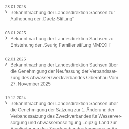
23.01.2025
Be­kannt­ma­chung der Lan­des­di­rek­ti­on Sach­sen zur
Auf­he­bung der „Daetz-​Stiftung“
03.01.2025
Be­kannt­ma­chung der Lan­des­di­rek­ti­on Sach­sen zur
Ent­ste­hung der „Seu­rig Fa­mi­li­en­stif­tung MMXXIII“
02.01.2025
Be­kannt­ma­chung der Lan­des­di­rek­ti­on Sach­sen über
die Ge­neh­mi­gung der Neu­fas­sung der Ver­bands­sat­
zung des Ab­was­ser­zweck­ver­ban­des Ol­bern­hau Vom
27. No­vem­ber 2025
19.12.2024
Be­kannt­ma­chung der Lan­des­di­rek­ti­on Sach­sen über
die Ge­neh­mi­gung der Sat­zung zur 1. Än­de­rung der
Ver­bands­sat­zung des Zweck­ver­ban­des für Was­ser­ver­
sor­gung und Ab­was­ser­be­sei­ti­gung Leipzig-​Land zur
Ein­glie­de­rung des Zweck­ver­ban­des kom­mu­na­ler An­