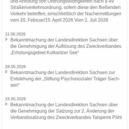
und Ahn­dung von Ord­nungs­wid­rig­kei­ten nach § 49
Stra­ßen­ver­kehrs­ord­nung, so­fern diese den flie­ßen­den
Ver­kehr be­tref­fen, ein­schließ­lich der Nacher­mitt­lun­gen
vom 20. Fe­bru­ar/15. April 2026 Vom 2. Juli 2026
11.06.2026
Be­kannt­ma­chung der Lan­des­di­rek­ti­on Sach­sen über
die Ge­neh­mi­gung der Auf­lö­sung des Zweck­ver­ban­des
„Er­ho­lungs­ge­biet Kulk­wit­zer See“
28.05.2026
Be­kannt­ma­chung der Lan­des­di­rek­ti­on Sach­sen zur
Ent­ste­hung der „Stif­tung Psy­cho­so­zia­ler Trä­ger Sach­
sen“
15.05.2026
Be­kannt­ma­chung der Lan­des­di­rek­ti­on Sach­sen über
die Ge­neh­mi­gung der Sat­zung zur 2. Än­de­rung der
Ver­bands­sat­zung des Zweck­ver­ban­des Tal­sper­re Pöhl