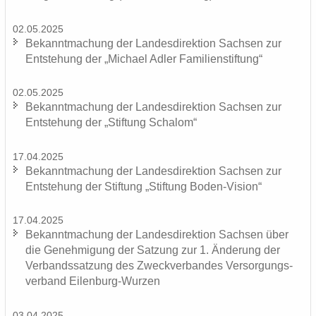
02.05.2025
Be­kannt­ma­chung der Lan­des­di­rek­ti­on Sach­sen zur
Ent­ste­hung der „Mi­cha­el Adler Fa­mi­li­en­stif­tung“
02.05.2025
Be­kannt­ma­chung der Lan­des­di­rek­ti­on Sach­sen zur
Ent­ste­hung der „Stif­tung Scha­lom“
17.04.2025
Be­kannt­ma­chung der Lan­des­di­rek­ti­on Sach­sen zur
Ent­ste­hung der Stif­tung „Stif­tung Boden-​Vision“
17.04.2025
Be­kannt­ma­chung der Lan­des­di­rek­ti­on Sach­sen über
die Ge­neh­mi­gung der Sat­zung zur 1. Än­de­rung der
Ver­bands­sat­zung des Zweck­ver­ban­des Ver­sor­gungs­
ver­band Eilenburg-​Wurzen
03.04.2025