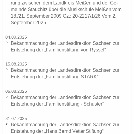
rung zwi­schen dem Land­kreis Mei­ßen und der Ge­
mein­de Stau­chitz über die Mu­sik­schu­le Mei­ßen vom
18./21. Sep­tem­ber 2009 Gz.: 20-2217/1/26 Vom 2.
Sep­tem­ber 2025
04.09.2025
Be­kannt­ma­chung der Lan­des­di­rek­ti­on Sach­sen zur
Ent­ste­hung der „Fa­mi­li­en­stif­tung von Rys­sel“
15.08.2025
Be­kannt­ma­chung der Lan­des­di­rek­ti­on Sach­sen zur
Ent­ste­hung der „Fa­mi­li­en­stif­tung STARK“
05.08.2025
Be­kannt­ma­chung der Lan­des­di­rek­ti­on Sach­sen zur
Ent­ste­hung der „Fa­mi­li­en­stif­tung - Schus­ter“
31.07.2025
Be­kannt­ma­chung der Lan­des­di­rek­ti­on Sach­sen zur
Ent­ste­hung der „Hans Bernd Vet­ter Stif­tung“