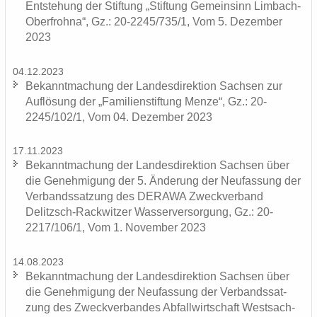
Ent­ste­hung der Stif­tung „Stif­tung Ge­mein­sinn Limbach-​
Oberfrohna“, Gz.: 20-2245/735/1, Vom 5. De­zem­ber
2023
04.12.2023
Be­kannt­ma­chung der Lan­des­di­rek­ti­on Sach­sen zur
Auf­lö­sung der „Fa­mi­li­en­stif­tung Menze“, Gz.: 20-
2245/102/1, Vom 04. De­zem­ber 2023
17.11.2023
Be­kannt­ma­chung der Lan­des­di­rek­ti­on Sach­sen über
die Ge­neh­mi­gung der 5. Än­de­rung der Neu­fas­sung der
Ver­bands­sat­zung des DERA­WA Zweck­ver­band
Delitzsch-​Rackwitzer Was­ser­ver­sor­gung, Gz.: 20-
2217/106/1, Vom 1. No­vem­ber 2023
14.08.2023
Be­kannt­ma­chung der Lan­des­di­rek­ti­on Sach­sen über
die Ge­neh­mi­gung der Neu­fas­sung der Ver­bands­sat­
zung des Zweck­ver­ban­des Ab­fall­wirt­schaft West­sach­