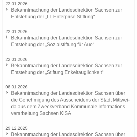
22.01.2026
Be­kannt­ma­chung der Lan­des­di­rek­ti­on Sach­sen zur
Ent­ste­hung der „LL En­ter­pri­se Stif­tung“
22.01.2026
Be­kannt­ma­chung der Lan­des­di­rek­ti­on Sach­sen zur
Ent­ste­hung der „So­zi­al­stif­tung für Aue“
22.01.2026
Be­kannt­ma­chung der Lan­des­di­rek­ti­on Sach­sen zur
Ent­ste­hung der „Stif­tung En­kel­taug­lich­keit“
08.01.2026
Be­kannt­ma­chung der Lan­des­di­rek­ti­on Sach­sen über
die Ge­neh­mi­gung des Aus­schei­dens der Stadt Mitt­wei­
da aus dem Zweck­ver­band Kom­mu­na­le In­for­ma­ti­ons­
ver­ar­bei­tung Sach­sen KISA
29.12.2025
Be­kannt­ma­chung der Lan­des­di­rek­ti­on Sach­sen über