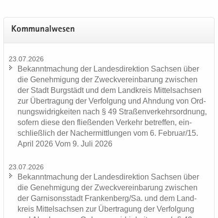
Kom­mu­nal­we­sen
23.07.2026
Be­kannt­ma­chung der Lan­des­di­rek­ti­on Sach­sen über
die Ge­neh­mi­gung der Zweck­ver­ein­ba­rung zwi­schen
der Stadt Burg­städt und dem Land­kreis Mit­tel­sach­sen
zur Über­tra­gung der Ver­fol­gung und Ahn­dung von Ord­
nungs­wid­rig­kei­ten nach § 49 Stra­ßen­ver­kehrs­ord­nung,
so­fern diese den flie­ßen­den Ver­kehr be­tref­fen, ein­
schließ­lich der Nacher­mitt­lun­gen vom 6. Fe­bru­ar/15.
April 2026 Vom 9. Juli 2026
23.07.2026
Be­kannt­ma­chung der Lan­des­di­rek­ti­on Sach­sen über
die Ge­neh­mi­gung der Zweck­ver­ein­ba­rung zwi­schen
der Gar­ni­sons­stadt Fran­ken­berg/Sa. und dem Land­
kreis Mit­tel­sach­sen zur Über­tra­gung der Ver­fol­gung