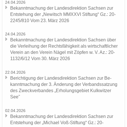
24.04.2026
Be­kannt­ma­chung der Lan­des­di­rek­ti­on Sach­sen zur
Ent­ste­hung der „Ne­witsch MMXXVI Stif­tung“ Gz.: 20-
2245/810 Vom 23. März 2026
24.04.2026
Be­kannt­ma­chung der Lan­des­di­rek­ti­on Sach­sen über
die Ver­lei­hung der Rechts­fä­hig­keit als wirt­schaft­li­cher
Ver­ein an den Ver­ein Nägel mit Zöp­fen w. V. Az.: 20-
1132/6/12 Vom 30. März 2026
22.04.2026
Be­rich­ti­gung der Lan­des­di­rek­ti­on Sach­sen zur Be­
kannt­ma­chung der 3. Än­de­rung der Ver­bands­sat­zung
des Zweck­ver­ban­des „Er­ho­lungs­ge­biet Kulk­wit­zer
See"
02.04.2026
Be­kannt­ma­chung der Lan­des­di­rek­ti­on Sach­sen zur
Ent­ste­hung der „Mi­cha­el Voß-​Stiftung“ Gz.: 20-