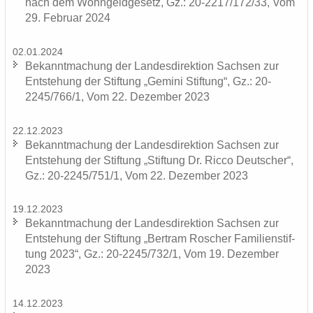
nach dem Wohn­geld­ge­setz, Gz.: 20-2217/172/33, Vom
29. Fe­bru­ar 2024
02.01.2024
Be­kannt­ma­chung der Lan­des­di­rek­ti­on Sach­sen zur
Ent­ste­hung der Stif­tung „Ge­mi­ni Stif­tung“, Gz.: 20-
2245/766/1, Vom 22. De­zem­ber 2023
22.12.2023
Be­kannt­ma­chung der Lan­des­di­rek­ti­on Sach­sen zur
Ent­ste­hung der Stif­tung „Stif­tung Dr. Ricco Deut­scher“,
Gz.: 20-2245/751/1, Vom 22. De­zem­ber 2023
19.12.2023
Be­kannt­ma­chung der Lan­des­di­rek­ti­on Sach­sen zur
Ent­ste­hung der Stif­tung „Bert­ram Ro­scher Fa­mi­li­en­stif­
tung 2023“, Gz.: 20-2245/732/1, Vom 19. De­zem­ber
2023
14.12.2023