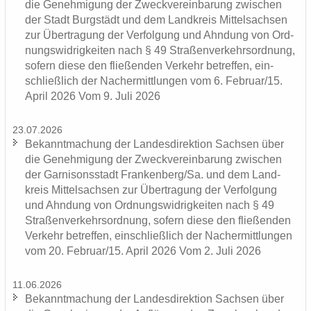
die Ge­neh­mi­gung der Zweck­ver­ein­ba­rung zwi­schen
der Stadt Burg­städt und dem Land­kreis Mit­tel­sach­sen
zur Über­tra­gung der Ver­fol­gung und Ahn­dung von Ord­
nungs­wid­rig­kei­ten nach § 49 Stra­ßen­ver­kehrs­ord­nung,
so­fern diese den flie­ßen­den Ver­kehr be­tref­fen, ein­
schließ­lich der Nacher­mitt­lun­gen vom 6. Fe­bru­ar/15.
April 2026 Vom 9. Juli 2026
23.07.2026
Be­kannt­ma­chung der Lan­des­di­rek­ti­on Sach­sen über
die Ge­neh­mi­gung der Zweck­ver­ein­ba­rung zwi­schen
der Gar­ni­sons­stadt Fran­ken­berg/Sa. und dem Land­
kreis Mit­tel­sach­sen zur Über­tra­gung der Ver­fol­gung
und Ahn­dung von Ord­nungs­wid­rig­kei­ten nach § 49
Stra­ßen­ver­kehrs­ord­nung, so­fern diese den flie­ßen­den
Ver­kehr be­tref­fen, ein­schließ­lich der Nacher­mitt­lun­gen
vom 20. Fe­bru­ar/15. April 2026 Vom 2. Juli 2026
11.06.2026
Be­kannt­ma­chung der Lan­des­di­rek­ti­on Sach­sen über