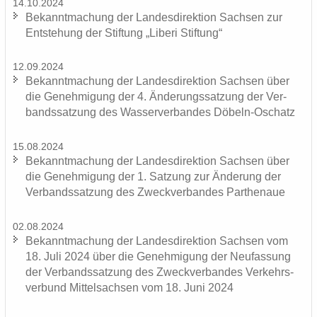
14.10.2024
Be­kannt­ma­chung der Lan­des­di­rek­ti­on Sach­sen zur
Ent­ste­hung der Stif­tung „Li­be­ri Stif­tung“
12.09.2024
Be­kannt­ma­chung der Lan­des­di­rek­ti­on Sach­sen über
die Ge­neh­mi­gung der 4. Än­de­rungs­sat­zung der Ver­
bands­sat­zung des Was­ser­ver­ban­des Döbeln-​Oschatz
15.08.2024
Be­kannt­ma­chung der Lan­des­di­rek­ti­on Sach­sen über
die Ge­neh­mi­gung der 1. Sat­zung zur Än­de­rung der
Ver­bands­sat­zung des Zweck­ver­ban­des Par­the­naue
02.08.2024
Be­kannt­ma­chung der Lan­des­di­rek­ti­on Sach­sen vom
18. Juli 2024 über die Ge­neh­mi­gung der Neu­fas­sung
der Ver­bands­sat­zung des Zweck­ver­ban­des Ver­kehrs­
ver­bund Mit­tel­sach­sen vom 18. Juni 2024