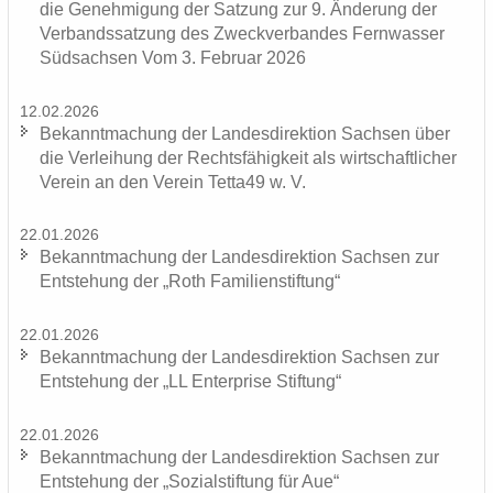
die Ge­neh­mi­gung der Sat­zung zur 9. Än­de­rung der
Ver­bands­sat­zung des Zweck­ver­ban­des Fern­was­ser
Süd­sach­sen Vom 3. Fe­bru­ar 2026
12.02.2026
Be­kannt­ma­chung der Lan­des­di­rek­ti­on Sach­sen über
die Ver­lei­hung der Rechts­fä­hig­keit als wirt­schaft­li­cher
Ver­ein an den Ver­ein Tetta49 w. V.
22.01.2026
Be­kannt­ma­chung der Lan­des­di­rek­ti­on Sach­sen zur
Ent­ste­hung der „Roth Fa­mi­li­en­stif­tung“
22.01.2026
Be­kannt­ma­chung der Lan­des­di­rek­ti­on Sach­sen zur
Ent­ste­hung der „LL En­ter­pri­se Stif­tung“
22.01.2026
Be­kannt­ma­chung der Lan­des­di­rek­ti­on Sach­sen zur
Ent­ste­hung der „So­zi­al­stif­tung für Aue“