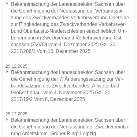
Be­kannt­ma­chung der Lan­des­di­rek­ti­on Sach­sen über
die Ge­neh­mi­gung der Neu­fas­sung der Ver­bands­sat­
zung des Zweck­ver­ban­des Ver­kehrs­ver­bund Ober­el­be
zur Ein­glie­de­rung des Zweck­ver­ban­des Ver­kehrs­ver­
bund Oberlausitz-​Niederschlesien ein­schließ­lich Um­
be­nen­nung in Zweck­ver­band Ver­kehrs­ver­bund Ost­
sach­sen (ZVVO) vom 4. De­zem­ber 2025 Gz.: 20-
2217/206/1 Vom 10. De­zem­ber 2025
29.12.2025
Be­kannt­ma­chung der Lan­des­di­rek­ti­on Sach­sen über
die Ge­neh­mi­gung der 7. Än­de­rungs­sat­zung zur Ver­
bands­sat­zung des Zweck­ver­ban­des „All­wet­ter­bad
Groß­schön­au“ vom 4. No­vem­ber 2025 Gz.: 20-
2217/19/2 Vom 8. De­zem­ber 2025
29.12.2025
Be­kannt­ma­chung der Lan­des­di­rek­ti­on Sach­sen über
die Ge­neh­mi­gung der Neu­fas­sung der Zweck­ver­ein­ba­
rung Ar­beits­kreis "Grü­ner Ring" Leip­zig