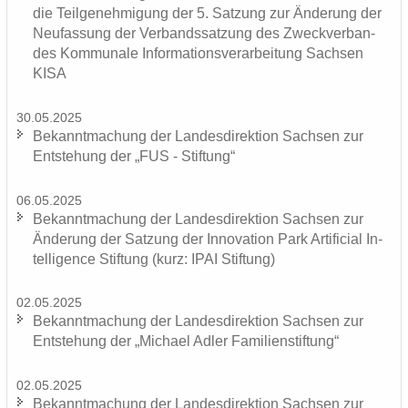
die Teil­ge­neh­mi­gung der 5. Sat­zung zur Än­de­rung der
Neu­fas­sung der Ver­bands­sat­zung des Zweck­ver­ban­
des Kom­mu­na­le In­for­ma­ti­ons­ver­ar­bei­tung Sach­sen
KISA
30.05.2025
Be­kannt­ma­chung der Lan­des­di­rek­ti­on Sach­sen zur
Ent­ste­hung der „FUS - Stif­tung“
06.05.2025
Be­kannt­ma­chung der Lan­des­di­rek­ti­on Sach­sen zur
Än­de­rung der Sat­zung der In­no­va­ti­on Park Ar­ti­fi­ci­al In­
tel­li­gence Stif­tung (kurz: IPAI Stif­tung)
02.05.2025
Be­kannt­ma­chung der Lan­des­di­rek­ti­on Sach­sen zur
Ent­ste­hung der „Mi­cha­el Adler Fa­mi­li­en­stif­tung“
02.05.2025
Be­kannt­ma­chung der Lan­des­di­rek­ti­on Sach­sen zur