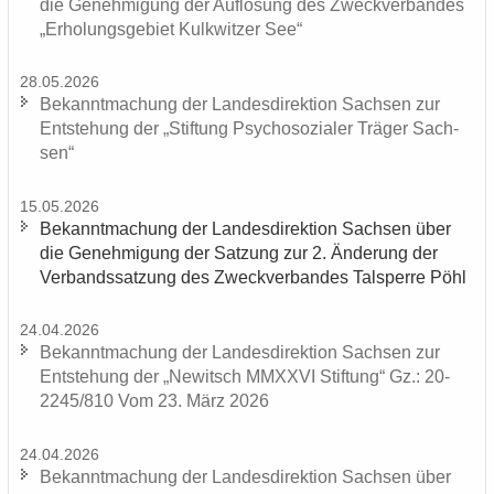
die Ge­neh­mi­gung der Auf­lö­sung des Zweck­ver­ban­des
„Er­ho­lungs­ge­biet Kulk­wit­zer See“
28.05.2026
Be­kannt­ma­chung der Lan­des­di­rek­ti­on Sach­sen zur
Ent­ste­hung der „Stif­tung Psy­cho­so­zia­ler Trä­ger Sach­
sen“
15.05.2026
Be­kannt­ma­chung der Lan­des­di­rek­ti­on Sach­sen über
die Ge­neh­mi­gung der Sat­zung zur 2. Än­de­rung der
Ver­bands­sat­zung des Zweck­ver­ban­des Tal­sper­re Pöhl
24.04.2026
Be­kannt­ma­chung der Lan­des­di­rek­ti­on Sach­sen zur
Ent­ste­hung der „Ne­witsch MMXXVI Stif­tung“ Gz.: 20-
2245/810 Vom 23. März 2026
24.04.2026
Be­kannt­ma­chung der Lan­des­di­rek­ti­on Sach­sen über