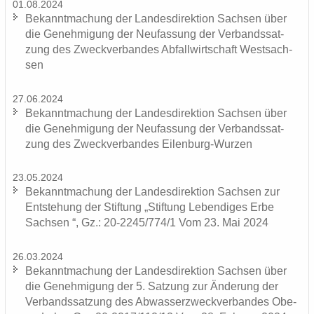
01.08.2024
Be­kannt­ma­chung der Lan­des­di­rek­ti­on Sach­sen über
die Ge­neh­mi­gung der Neu­fas­sung der Ver­bands­sat­
zung des Zweck­ver­ban­des Ab­fall­wirt­schaft West­sach­
sen
27.06.2024
Be­kannt­ma­chung der Lan­des­di­rek­ti­on Sach­sen über
die Ge­neh­mi­gung der Neu­fas­sung der Ver­bands­sat­
zung des Zweck­ver­ban­des Eilenburg-​Wurzen
23.05.2024
Be­kannt­ma­chung der Lan­des­di­rek­ti­on Sach­sen zur
Ent­ste­hung der Stif­tung „Stif­tung Le­ben­di­ges Erbe
Sach­sen “, Gz.: 20-2245/774/1 Vom 23. Mai 2024
26.03.2024
Be­kannt­ma­chung der Lan­des­di­rek­ti­on Sach­sen über
die Ge­neh­mi­gung der 5. Sat­zung zur Än­de­rung der
Ver­bands­sat­zung des Ab­was­ser­zweck­ver­ban­des Obe­