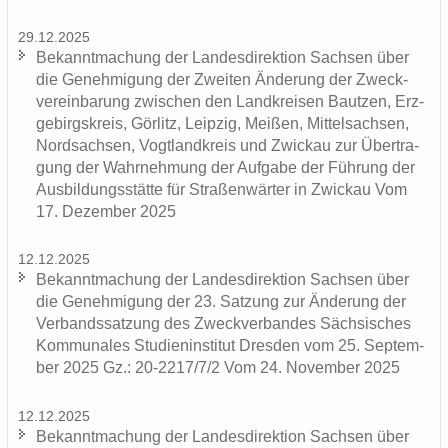
29.12.2025
Be­kannt­ma­chung der Lan­des­di­rek­ti­on Sach­sen über
die Ge­neh­mi­gung der Zwei­ten Än­de­rung der Zweck­
ver­ein­ba­rung zwi­schen den Land­krei­sen Baut­zen, Erz­
ge­birgs­kreis, Gör­litz, Leip­zig, Mei­ßen, Mit­tel­sach­sen,
Nord­sach­sen, Vogt­land­kreis und Zwi­ckau zur Über­tra­
gung der Wahr­neh­mung der Auf­ga­be der Füh­rung der
Aus­bil­dungs­stät­te für Stra­ßen­wär­ter in Zwi­ckau Vom
17. De­zem­ber 2025
12.12.2025
Be­kannt­ma­chung der Lan­des­di­rek­ti­on Sach­sen über
die Ge­neh­mi­gung der 23. Sat­zung zur Än­de­rung der
Ver­bands­sat­zung des Zweck­ver­ban­des Säch­si­sches
Kom­mu­na­les Stu­di­en­in­sti­tut Dres­den vom 25. Sep­tem­
ber 2025 Gz.: 20-2217/7/2 Vom 24. No­vem­ber 2025
12.12.2025
Be­kannt­ma­chung der Lan­des­di­rek­ti­on Sach­sen über