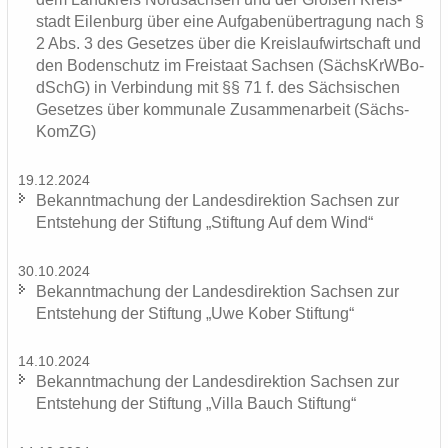
stadt Ei­len­burg über eine Auf­ga­ben­über­tra­gung nach §
2 Abs. 3 des Ge­set­zes über die Kreis­lauf­wirt­schaft und
den Bo­den­schutz im Frei­staat Sach­sen (Sächs­KrW­Bo­
dSchG) in Ver­bin­dung mit §§ 71 f. des Säch­si­schen
Ge­set­zes über kom­mu­na­le Zu­sam­men­ar­beit (Sächs­
KomZG)
19.12.2024
Be­kannt­ma­chung der Lan­des­di­rek­ti­on Sach­sen zur
Ent­ste­hung der Stif­tung „Stif­tung Auf dem Wind“
30.10.2024
Be­kannt­ma­chung der Lan­des­di­rek­ti­on Sach­sen zur
Ent­ste­hung der Stif­tung „Uwe Kober Stif­tung“
14.10.2024
Be­kannt­ma­chung der Lan­des­di­rek­ti­on Sach­sen zur
Ent­ste­hung der Stif­tung „Villa Bauch Stif­tung“