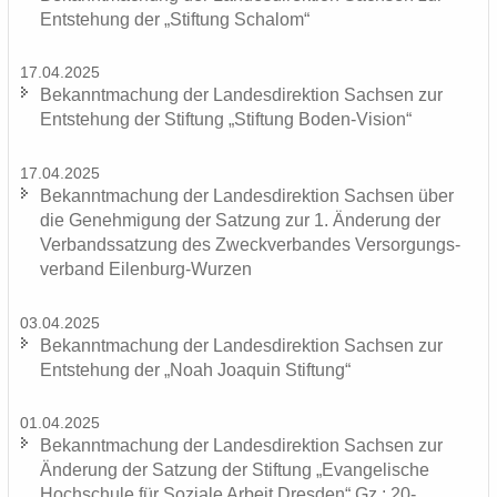
Ent­ste­hung der „Stif­tung Scha­lom“
17.04.2025
Be­kannt­ma­chung der Lan­des­di­rek­ti­on Sach­sen zur
Ent­ste­hung der Stif­tung „Stif­tung Boden-​Vision“
17.04.2025
Be­kannt­ma­chung der Lan­des­di­rek­ti­on Sach­sen über
die Ge­neh­mi­gung der Sat­zung zur 1. Än­de­rung der
Ver­bands­sat­zung des Zweck­ver­ban­des Ver­sor­gungs­
ver­band Eilenburg-​Wurzen
03.04.2025
Be­kannt­ma­chung der Lan­des­di­rek­ti­on Sach­sen zur
Ent­ste­hung der „Noah Joa­quin Stif­tung“
01.04.2025
Be­kannt­ma­chung der Lan­des­di­rek­ti­on Sach­sen zur
Än­de­rung der Sat­zung der Stif­tung „Evan­ge­li­sche
Hoch­schu­le für So­zia­le Ar­beit Dres­den“ Gz.: 20-