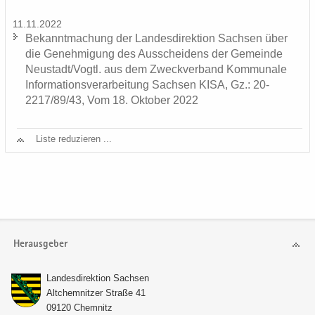
11.11.2022
Be­kannt­ma­chung der Lan­des­di­rek­ti­on Sach­sen über
die Ge­neh­mi­gung des Aus­schei­dens der Ge­mein­de
Neu­stadt/Vogtl. aus dem Zweck­ver­band Kom­mu­na­le
In­for­ma­ti­ons­ver­ar­bei­tung Sach­sen KISA, Gz.: 20-
2217/89/43, Vom 18. Ok­to­ber 2022
Liste re­du­zie­ren ...
Herausgeber
Lan­des­di­rek­ti­on Sach­sen
Alt­chem­nit­zer Stra­ße 41
09120 Chem­nitz