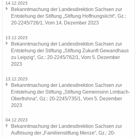
14.12.2023
Be­kannt­ma­chung der Lan­des­di­rek­ti­on Sach­sen zur
Ent­ste­hung der Stif­tung „Stif­tung Hoff­nungs­licht“, Gz.:
20-2245/726/1, Vom 14. De­zem­ber 2023
13.12.2023
Be­kannt­ma­chung der Lan­des­di­rek­ti­on Sach­sen zur
Ent­ste­hung der Stif­tung „Stif­tung Zu­kunft Ge­wand­haus
zu Leip­zig“, Gz.: 20-2245/762/1, Vom 5. De­zem­ber
2023
13.12.2023
Be­kannt­ma­chung der Lan­des­di­rek­ti­on Sach­sen zur
Ent­ste­hung der Stif­tung „Stif­tung Ge­mein­sinn Limbach-​
Oberfrohna“, Gz.: 20-2245/735/1, Vom 5. De­zem­ber
2023
04.12.2023
Be­kannt­ma­chung der Lan­des­di­rek­ti­on Sach­sen zur
Auf­lö­sung der „Fa­mi­li­en­stif­tung Menze“, Gz.: 20-