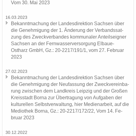
Vom 30. Mai 2023
16.03.2023
Be­kannt­ma­chung der Lan­des­di­rek­ti­on Sach­sen über
die Ge­neh­mi­gung der 1. Än­de­rung der Ver­bands­sat­
zung des Zweck­ver­ban­des kom­mu­na­ler An­teils­eig­ner
Sach­sen an der Fern­was­ser­ver­sor­gung Elbaue-​
Ostharz GmbH, Gz.: 20-2217/191/1, vom 27. Fe­bru­ar
2023
27.02.2023
Be­kannt­ma­chung der Lan­des­di­rek­ti­on Sach­sen über
die Ge­neh­mi­gung der Neu­fas­sung der Zweck­ver­ein­ba­
rung zwi­schen dem Land­kreis Leip­zig und der Gro­ßen
Kreis­stadt Borna zur Über­tra­gung von Auf­ga­ben der
kul­tu­rel­len Selbst­ver­wal­tung, hier Me­di­en­ar­beit, auf die
Me­dio­thek Borna, Gz.: 20-2217/172/22, Vom 14. Fe­
bru­ar 2023
30.12.2022