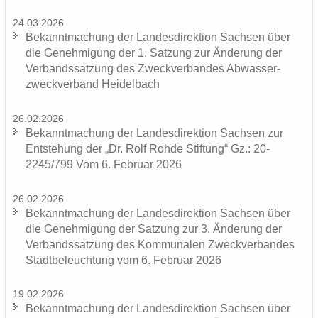
24.03.2026
Be­kannt­ma­chung der Lan­des­di­rek­ti­on Sach­sen über
die Ge­neh­mi­gung der 1. Sat­zung zur Än­de­rung der
Ver­bands­sat­zung des Zweck­ver­ban­des Ab­was­ser­
zweck­ver­band Hei­del­bach
26.02.2026
Be­kannt­ma­chung der Lan­des­di­rek­ti­on Sach­sen zur
Ent­ste­hung der „Dr. Rolf Rohde Stif­tung“ Gz.: 20-
2245/799 Vom 6. Fe­bru­ar 2026
26.02.2026
Be­kannt­ma­chung der Lan­des­di­rek­ti­on Sach­sen über
die Ge­neh­mi­gung der Sat­zung zur 3. Än­de­rung der
Ver­bands­sat­zung des Kom­mu­na­len Zweck­ver­ban­des
Stadt­be­leuch­tung vom 6. Fe­bru­ar 2026
19.02.2026
Be­kannt­ma­chung der Lan­des­di­rek­ti­on Sach­sen über