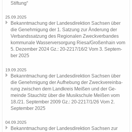
Stiftung“
25.09.2025
Be­kannt­ma­chung der Lan­des­di­rek­ti­on Sach­sen über
die Ge­neh­mi­gung der 1. Sat­zung zur Än­de­rung der
Ver­bands­sat­zung des Re­gio­na­len Zweck­ver­ban­des
kom­mu­na­le Was­ser­ver­sor­gung Riesa/Gro­ßen­hain vom
5. De­zem­ber 2024 Gz.: 20-2217/16/2 Vom 3. Sep­tem­
ber 2025
19.09.2025
Be­kannt­ma­chung der Lan­des­di­rek­ti­on Sach­sen über
die Ge­neh­mi­gung der Auf­he­bung der Zweck­ver­ein­ba­
rung zwi­schen dem Land­kreis Mei­ßen und der Ge­
mein­de Stau­chitz über die Mu­sik­schu­le Mei­ßen vom
18./21. Sep­tem­ber 2009 Gz.: 20-2217/1/26 Vom 2.
Sep­tem­ber 2025
04.09.2025
Be­kannt­ma­chung der Lan­des­di­rek­ti­on Sach­sen zur