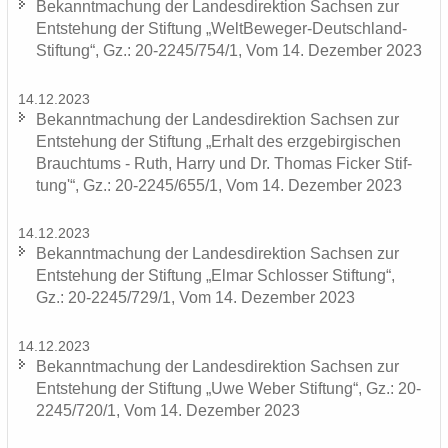
Be­kannt­ma­chung der Lan­des­di­rek­ti­on Sach­sen zur
Ent­ste­hung der Stif­tung „WeltBeweger-​Deutschland-
Stiftung“, Gz.: 20-2245/754/1, Vom 14. De­zem­ber 2023
14.12.2023
Be­kannt­ma­chung der Lan­des­di­rek­ti­on Sach­sen zur
Ent­ste­hung der Stif­tung „Er­halt des erz­ge­bir­gi­schen
Brauch­tums - Ruth, Harry und Dr. Tho­mas Fi­cker Stif­
tung'“, Gz.: 20-2245/655/1, Vom 14. De­zem­ber 2023
14.12.2023
Be­kannt­ma­chung der Lan­des­di­rek­ti­on Sach­sen zur
Ent­ste­hung der Stif­tung „Elmar Schlos­ser Stif­tung“,
Gz.: 20-2245/729/1, Vom 14. De­zem­ber 2023
14.12.2023
Be­kannt­ma­chung der Lan­des­di­rek­ti­on Sach­sen zur
Ent­ste­hung der Stif­tung „Uwe Weber Stif­tung“, Gz.: 20-
2245/720/1, Vom 14. De­zem­ber 2023