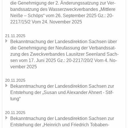
die Ge­neh­mi­gung der 2. Än­de­rungs­sat­zung zur Ver­
bands­sat­zung des Was­ser­zweck­ver­ban­des „Mitt­le­re
Neiße – Schöps“ vom 26. Sep­tem­ber 2025 Gz.: 20-
2217/15/2 Vom 24. No­vem­ber 2025
21.11.2025
Be­kannt­ma­chung der Lan­des­di­rek­ti­on Sach­sen über
die Ge­neh­mi­gung der Neu­fas­sung der Ver­bands­sat­
zung des Zweck­ver­ban­des Lau­sit­zer Se­en­land Sach­
sen vom 17. Juni 2025 Gz.: 20-2217/20/2 Vom 4. No­
vem­ber 2025
20.11.2025
Be­kannt­ma­chung der Lan­des­di­rek­ti­on Sach­sen zur
Ent­ste­hung der „Susan und Alex­an­der Ah­nert - Stif­
tung“
20.11.2025
Be­kannt­ma­chung der Lan­des­di­rek­ti­on Sach­sen zur
Ent­ste­hung der „Hein­rich und Fried­rich Tobaben-​