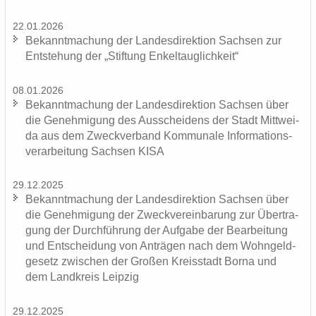
22.01.2026
Be­kannt­ma­chung der Lan­des­di­rek­ti­on Sach­sen zur
Ent­ste­hung der „Stif­tung En­kel­taug­lich­keit“
08.01.2026
Be­kannt­ma­chung der Lan­des­di­rek­ti­on Sach­sen über
die Ge­neh­mi­gung des Aus­schei­dens der Stadt Mitt­wei­
da aus dem Zweck­ver­band Kom­mu­na­le In­for­ma­ti­ons­
ver­ar­bei­tung Sach­sen KISA
29.12.2025
Be­kannt­ma­chung der Lan­des­di­rek­ti­on Sach­sen über
die Ge­neh­mi­gung der Zweck­ver­ein­ba­rung zur Über­tra­
gung der Durch­füh­rung der Auf­ga­be der Be­ar­bei­tung
und Ent­schei­dung von An­trä­gen nach dem Wohn­geld­
ge­setz zwi­schen der Gro­ßen Kreis­stadt Borna und
dem Land­kreis Leip­zig
29.12.2025