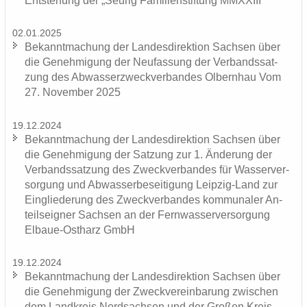
Ent­ste­hung der „Seu­rig Fa­mi­li­en­stif­tung MMXXIII“
02.01.2025
Be­kannt­ma­chung der Lan­des­di­rek­ti­on Sach­sen über
die Ge­neh­mi­gung der Neu­fas­sung der Ver­bands­sat­
zung des Ab­was­ser­zweck­ver­ban­des Ol­bern­hau Vom
27. No­vem­ber 2025
19.12.2024
Be­kannt­ma­chung der Lan­des­di­rek­ti­on Sach­sen über
die Ge­neh­mi­gung der Sat­zung zur 1. Än­de­rung der
Ver­bands­sat­zung des Zweck­ver­ban­des für Was­ser­ver­
sor­gung und Ab­was­ser­be­sei­ti­gung Leipzig-​Land zur
Ein­glie­de­rung des Zweck­ver­ban­des kom­mu­na­ler An­
teils­eig­ner Sach­sen an der Fern­was­ser­ver­sor­gung
Elbaue-​Ostharz GmbH
19.12.2024
Be­kannt­ma­chung der Lan­des­di­rek­ti­on Sach­sen über
die Ge­neh­mi­gung der Zweck­ver­ein­ba­rung zwi­schen
dem Land­kreis Nord­sach­sen und der Gro­ßen Kreis­