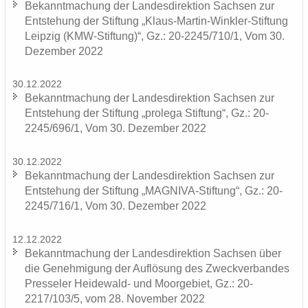
Be­kannt­ma­chung der Lan­des­di­rek­ti­on Sach­sen zur
Ent­ste­hung der Stif­tung „Klaus-​Martin-Winkler-Stiftung
Leip­zig (KMW-​Stiftung)“, Gz.: 20-2245/710/1, Vom 30.
De­zem­ber 2022
30.12.2022
Be­kannt­ma­chung der Lan­des­di­rek­ti­on Sach­sen zur
Ent­ste­hung der Stif­tung „pro­le­ga Stif­tung“, Gz.: 20-
2245/696/1, Vom 30. De­zem­ber 2022
30.12.2022
Be­kannt­ma­chung der Lan­des­di­rek­ti­on Sach­sen zur
Ent­ste­hung der Stif­tung „MAGNIVA-​Stiftung“, Gz.: 20-
2245/716/1, Vom 30. De­zem­ber 2022
12.12.2022
Be­kannt­ma­chung der Lan­des­di­rek­ti­on Sach­sen über
die Ge­neh­mi­gung der Auf­lö­sung des Zweck­ver­ban­des
Pres­se­ler Heidewald-​ und Moor­ge­biet, Gz.: 20-
2217/103/5, vom 28. No­vem­ber 2022