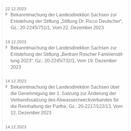
22.12.2023
Be­kannt­ma­chung der Lan­des­di­rek­ti­on Sach­sen zur
Ent­ste­hung der Stif­tung „Stif­tung Dr. Ricco Deut­scher“,
Gz.: 20-2245/751/1, Vom 22. De­zem­ber 2023
19.12.2023
Be­kannt­ma­chung der Lan­des­di­rek­ti­on Sach­sen zur
Ent­ste­hung der Stif­tung „Bert­ram Ro­scher Fa­mi­li­en­stif­
tung 2023“, Gz.: 20-2245/732/1, Vom 19. De­zem­ber
2023
14.12.2023
Be­kannt­ma­chung der Lan­des­di­rek­ti­on Sach­sen über
die Ge­neh­mi­gung der 1. Sat­zung zur Än­de­rung der
Ver­bands­sat­zung des Ab­was­ser­zweck­ver­ban­des für
die Rein­hal­tung der Par­the, Gz.: 20-2217/122/13, Vom
12. De­zem­ber 2023
14.12.2023