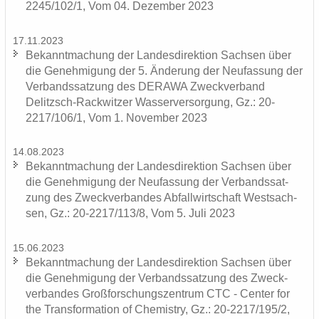
2245/102/1, Vom 04. De­zem­ber 2023
17.11.2023
Be­kannt­ma­chung der Lan­des­di­rek­ti­on Sach­sen über
die Ge­neh­mi­gung der 5. Än­de­rung der Neu­fas­sung der
Ver­bands­sat­zung des DERA­WA Zweck­ver­band
Delitzsch-​Rackwitzer Was­ser­ver­sor­gung, Gz.: 20-
2217/106/1, Vom 1. No­vem­ber 2023
14.08.2023
Be­kannt­ma­chung der Lan­des­di­rek­ti­on Sach­sen über
die Ge­neh­mi­gung der Neu­fas­sung der Ver­bands­sat­
zung des Zweck­ver­ban­des Ab­fall­wirt­schaft West­sach­
sen, Gz.: 20-2217/113/8, Vom 5. Juli 2023
15.06.2023
Be­kannt­ma­chung der Lan­des­di­rek­ti­on Sach­sen über
die Ge­neh­mi­gung der Ver­bands­sat­zung des Zweck­
ver­ban­des Groß­for­schungs­zen­trum CTC - Cen­ter for
the Trans­for­ma­ti­on of Che­mis­try, Gz.: 20-2217/195/2,