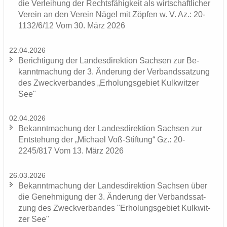
die Ver­lei­hung der Rechts­fä­hig­keit als wirt­schaft­li­cher
Ver­ein an den Ver­ein Nägel mit Zöp­fen w. V. Az.: 20-
1132/6/12 Vom 30. März 2026
22.04.2026
Be­rich­ti­gung der Lan­des­di­rek­ti­on Sach­sen zur Be­
kannt­ma­chung der 3. Än­de­rung der Ver­bands­sat­zung
des Zweck­ver­ban­des „Er­ho­lungs­ge­biet Kulk­wit­zer
See"
02.04.2026
Be­kannt­ma­chung der Lan­des­di­rek­ti­on Sach­sen zur
Ent­ste­hung der „Mi­cha­el Voß-​Stiftung“ Gz.: 20-
2245/817 Vom 13. März 2026
26.03.2026
Be­kannt­ma­chung der Lan­des­di­rek­ti­on Sach­sen über
die Ge­neh­mi­gung der 3. Än­de­rung der Ver­bands­sat­
zung des Zweck­ver­ban­des "Er­ho­lungs­ge­biet Kulk­wit­
zer See"