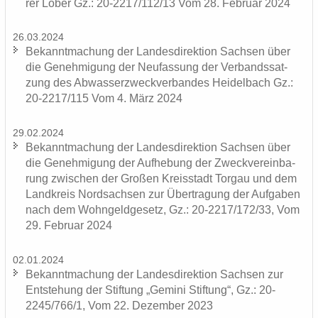
rer Lober Gz.: 20-2217/112/13 Vom 28. Fe­bru­ar 2024
26.03.2024
Be­kannt­ma­chung der Lan­des­di­rek­ti­on Sach­sen über
die Ge­neh­mi­gung der Neu­fas­sung der Ver­bands­sat­
zung des Ab­was­ser­zweck­ver­ban­des Hei­del­bach Gz.:
20-2217/115 Vom 4. März 2024
29.02.2024
Be­kannt­ma­chung der Lan­des­di­rek­ti­on Sach­sen über
die Ge­neh­mi­gung der Auf­he­bung der Zweck­ver­ein­ba­
rung zwi­schen der Gro­ßen Kreis­stadt Tor­gau und dem
Land­kreis Nord­sach­sen zur Über­tra­gung der Auf­ga­ben
nach dem Wohn­geld­ge­setz, Gz.: 20-2217/172/33, Vom
29. Fe­bru­ar 2024
02.01.2024
Be­kannt­ma­chung der Lan­des­di­rek­ti­on Sach­sen zur
Ent­ste­hung der Stif­tung „Ge­mi­ni Stif­tung“, Gz.: 20-
2245/766/1, Vom 22. De­zem­ber 2023