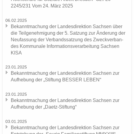
2245/231 Vom 24. März 2025
06.02.2025
Be­kannt­ma­chung der Lan­des­di­rek­ti­on Sach­sen über
die Teil­ge­neh­mi­gung der 5. Sat­zung zur Än­de­rung der
Neu­fas­sung der Ver­bands­sat­zung des Zweck­ver­ban­
des Kom­mu­na­le In­for­ma­ti­ons­ver­ar­bei­tung Sach­sen
KISA
23.01.2025
Be­kannt­ma­chung der Lan­des­di­rek­ti­on Sach­sen zur
Auf­he­bung der „Stif­tung BES­SER LEBEN“
23.01.2025
Be­kannt­ma­chung der Lan­des­di­rek­ti­on Sach­sen zur
Auf­he­bung der „Daetz-​Stiftung“
03.01.2025
Be­kannt­ma­chung der Lan­des­di­rek­ti­on Sach­sen zur