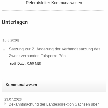
Re­fe­rats­lei­ter Kom­mu­nal­we­sen
Un­ter­la­gen
[18.5.2026]
Sat­zung zur 2.​ Än­de­rung der Ver­bands­sat­zung des
Zweck­ver­ban­des Tal­sper­re Pöhl
(pdf-​Datei; 0,59 MB)
Kom­mu­nal­we­sen
23.07.2026
Be­kannt­ma­chung der Lan­des­di­rek­ti­on Sach­sen über