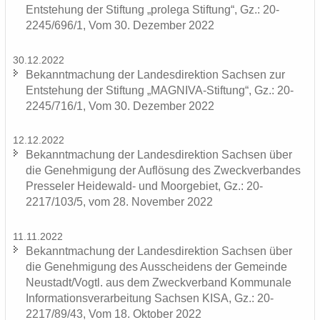
Ent­ste­hung der Stif­tung „pro­le­ga Stif­tung“, Gz.: 20-
2245/696/1, Vom 30. De­zem­ber 2022
30.12.2022
Be­kannt­ma­chung der Lan­des­di­rek­ti­on Sach­sen zur
Ent­ste­hung der Stif­tung „MAGNIVA-​Stiftung“, Gz.: 20-
2245/716/1, Vom 30. De­zem­ber 2022
12.12.2022
Be­kannt­ma­chung der Lan­des­di­rek­ti­on Sach­sen über
die Ge­neh­mi­gung der Auf­lö­sung des Zweck­ver­ban­des
Pres­se­ler Heidewald-​ und Moor­ge­biet, Gz.: 20-
2217/103/5, vom 28. No­vem­ber 2022
11.11.2022
Be­kannt­ma­chung der Lan­des­di­rek­ti­on Sach­sen über
die Ge­neh­mi­gung des Aus­schei­dens der Ge­mein­de
Neu­stadt/Vogtl. aus dem Zweck­ver­band Kom­mu­na­le
In­for­ma­ti­ons­ver­ar­bei­tung Sach­sen KISA, Gz.: 20-
2217/89/43, Vom 18. Ok­to­ber 2022