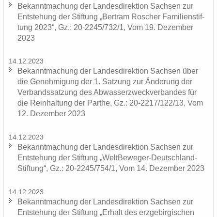
Be­kannt­ma­chung der Lan­des­di­rek­ti­on Sach­sen zur
Ent­ste­hung der Stif­tung „Bert­ram Ro­scher Fa­mi­li­en­stif­
tung 2023“, Gz.: 20-2245/732/1, Vom 19. De­zem­ber
2023
14.12.2023
Be­kannt­ma­chung der Lan­des­di­rek­ti­on Sach­sen über
die Ge­neh­mi­gung der 1. Sat­zung zur Än­de­rung der
Ver­bands­sat­zung des Ab­was­ser­zweck­ver­ban­des für
die Rein­hal­tung der Par­the, Gz.: 20-2217/122/13, Vom
12. De­zem­ber 2023
14.12.2023
Be­kannt­ma­chung der Lan­des­di­rek­ti­on Sach­sen zur
Ent­ste­hung der Stif­tung „WeltBeweger-​Deutschland-
Stiftung“, Gz.: 20-2245/754/1, Vom 14. De­zem­ber 2023
14.12.2023
Be­kannt­ma­chung der Lan­des­di­rek­ti­on Sach­sen zur
Ent­ste­hung der Stif­tung „Er­halt des erz­ge­bir­gi­schen