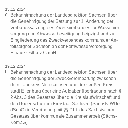
19.12.2024
Be­kannt­ma­chung der Lan­des­di­rek­ti­on Sach­sen über
die Ge­neh­mi­gung der Sat­zung zur 1. Än­de­rung der
Ver­bands­sat­zung des Zweck­ver­ban­des für Was­ser­ver­
sor­gung und Ab­was­ser­be­sei­ti­gung Leipzig-​Land zur
Ein­glie­de­rung des Zweck­ver­ban­des kom­mu­na­ler An­
teils­eig­ner Sach­sen an der Fern­was­ser­ver­sor­gung
Elbaue-​Ostharz GmbH
19.12.2024
Be­kannt­ma­chung der Lan­des­di­rek­ti­on Sach­sen über
die Ge­neh­mi­gung der Zweck­ver­ein­ba­rung zwi­schen
dem Land­kreis Nord­sach­sen und der Gro­ßen Kreis­
stadt Ei­len­burg über eine Auf­ga­ben­über­tra­gung nach §
2 Abs. 3 des Ge­set­zes über die Kreis­lauf­wirt­schaft und
den Bo­den­schutz im Frei­staat Sach­sen (Sächs­KrW­Bo­
dSchG) in Ver­bin­dung mit §§ 71 f. des Säch­si­schen
Ge­set­zes über kom­mu­na­le Zu­sam­men­ar­beit (Sächs­
KomZG)