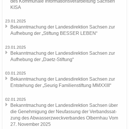
des Kom­mu­na­le In­for­ma­ti­ons­ver­ar­bei­tung Sach­sen
KISA
23.01.2025
Be­kannt­ma­chung der Lan­des­di­rek­ti­on Sach­sen zur
Auf­he­bung der „Stif­tung BES­SER LEBEN“
23.01.2025
Be­kannt­ma­chung der Lan­des­di­rek­ti­on Sach­sen zur
Auf­he­bung der „Daetz-​Stiftung“
03.01.2025
Be­kannt­ma­chung der Lan­des­di­rek­ti­on Sach­sen zur
Ent­ste­hung der „Seu­rig Fa­mi­li­en­stif­tung MMXXIII“
02.01.2025
Be­kannt­ma­chung der Lan­des­di­rek­ti­on Sach­sen über
die Ge­neh­mi­gung der Neu­fas­sung der Ver­bands­sat­
zung des Ab­was­ser­zweck­ver­ban­des Ol­bern­hau Vom
27. No­vem­ber 2025