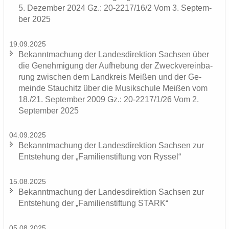
5. De­zem­ber 2024 Gz.: 20-2217/16/2 Vom 3. Sep­tem­
ber 2025
19.09.2025
Be­kannt­ma­chung der Lan­des­di­rek­ti­on Sach­sen über
die Ge­neh­mi­gung der Auf­he­bung der Zweck­ver­ein­ba­
rung zwi­schen dem Land­kreis Mei­ßen und der Ge­
mein­de Stau­chitz über die Mu­sik­schu­le Mei­ßen vom
18./21. Sep­tem­ber 2009 Gz.: 20-2217/1/26 Vom 2.
Sep­tem­ber 2025
04.09.2025
Be­kannt­ma­chung der Lan­des­di­rek­ti­on Sach­sen zur
Ent­ste­hung der „Fa­mi­li­en­stif­tung von Rys­sel“
15.08.2025
Be­kannt­ma­chung der Lan­des­di­rek­ti­on Sach­sen zur
Ent­ste­hung der „Fa­mi­li­en­stif­tung STARK“
05.08.2025