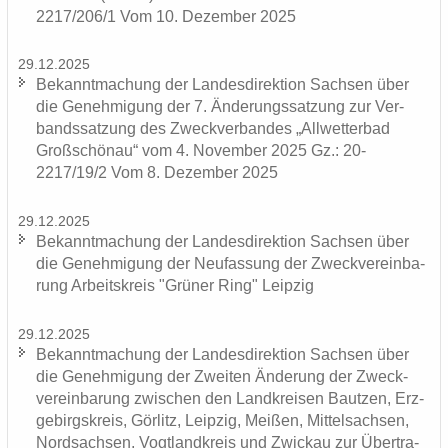
2217/206/1 Vom 10. De­zem­ber 2025
29.12.2025
Be­kannt­ma­chung der Lan­des­di­rek­ti­on Sach­sen über
die Ge­neh­mi­gung der 7. Än­de­rungs­sat­zung zur Ver­
bands­sat­zung des Zweck­ver­ban­des „All­wet­ter­bad
Groß­schön­au“ vom 4. No­vem­ber 2025 Gz.: 20-
2217/19/2 Vom 8. De­zem­ber 2025
29.12.2025
Be­kannt­ma­chung der Lan­des­di­rek­ti­on Sach­sen über
die Ge­neh­mi­gung der Neu­fas­sung der Zweck­ver­ein­ba­
rung Ar­beits­kreis "Grü­ner Ring" Leip­zig
29.12.2025
Be­kannt­ma­chung der Lan­des­di­rek­ti­on Sach­sen über
die Ge­neh­mi­gung der Zwei­ten Än­de­rung der Zweck­
ver­ein­ba­rung zwi­schen den Land­krei­sen Baut­zen, Erz­
ge­birgs­kreis, Gör­litz, Leip­zig, Mei­ßen, Mit­tel­sach­sen,
Nord­sach­sen, Vogt­land­kreis und Zwi­ckau zur Über­tra­