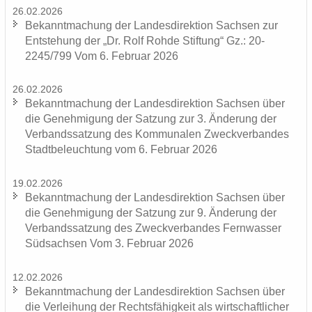
26.02.2026
Be­kannt­ma­chung der Lan­des­di­rek­ti­on Sach­sen zur
Ent­ste­hung der „Dr. Rolf Rohde Stif­tung“ Gz.: 20-
2245/799 Vom 6. Fe­bru­ar 2026
26.02.2026
Be­kannt­ma­chung der Lan­des­di­rek­ti­on Sach­sen über
die Ge­neh­mi­gung der Sat­zung zur 3. Än­de­rung der
Ver­bands­sat­zung des Kom­mu­na­len Zweck­ver­ban­des
Stadt­be­leuch­tung vom 6. Fe­bru­ar 2026
19.02.2026
Be­kannt­ma­chung der Lan­des­di­rek­ti­on Sach­sen über
die Ge­neh­mi­gung der Sat­zung zur 9. Än­de­rung der
Ver­bands­sat­zung des Zweck­ver­ban­des Fern­was­ser
Süd­sach­sen Vom 3. Fe­bru­ar 2026
12.02.2026
Be­kannt­ma­chung der Lan­des­di­rek­ti­on Sach­sen über
die Ver­lei­hung der Rechts­fä­hig­keit als wirt­schaft­li­cher