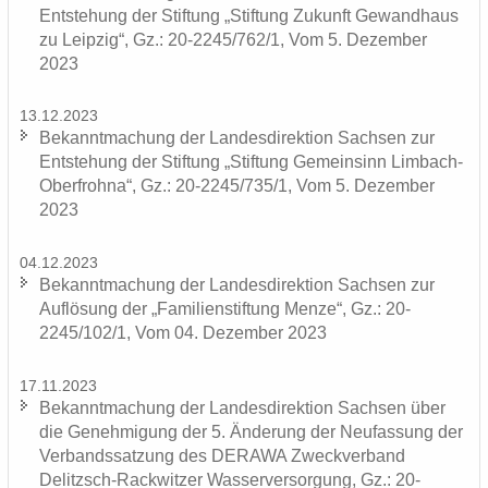
Ent­ste­hung der Stif­tung „Stif­tung Zu­kunft Ge­wand­haus
zu Leip­zig“, Gz.: 20-2245/762/1, Vom 5. De­zem­ber
2023
13.12.2023
Be­kannt­ma­chung der Lan­des­di­rek­ti­on Sach­sen zur
Ent­ste­hung der Stif­tung „Stif­tung Ge­mein­sinn Limbach-​
Oberfrohna“, Gz.: 20-2245/735/1, Vom 5. De­zem­ber
2023
04.12.2023
Be­kannt­ma­chung der Lan­des­di­rek­ti­on Sach­sen zur
Auf­lö­sung der „Fa­mi­li­en­stif­tung Menze“, Gz.: 20-
2245/102/1, Vom 04. De­zem­ber 2023
17.11.2023
Be­kannt­ma­chung der Lan­des­di­rek­ti­on Sach­sen über
die Ge­neh­mi­gung der 5. Än­de­rung der Neu­fas­sung der
Ver­bands­sat­zung des DERA­WA Zweck­ver­band
Delitzsch-​Rackwitzer Was­ser­ver­sor­gung, Gz.: 20-