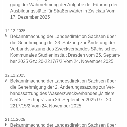
gung der Wahr­neh­mung der Auf­ga­be der Füh­rung der
Aus­bil­dungs­stät­te für Stra­ßen­wär­ter in Zwi­ckau Vom
17. De­zem­ber 2025
12.12.2025
Be­kannt­ma­chung der Lan­des­di­rek­ti­on Sach­sen über
die Ge­neh­mi­gung der 23. Sat­zung zur Än­de­rung der
Ver­bands­sat­zung des Zweck­ver­ban­des Säch­si­sches
Kom­mu­na­les Stu­di­en­in­sti­tut Dres­den vom 25. Sep­tem­
ber 2025 Gz.: 20-2217/7/2 Vom 24. No­vem­ber 2025
12.12.2025
Be­kannt­ma­chung der Lan­des­di­rek­ti­on Sach­sen über
die Ge­neh­mi­gung der 2. Än­de­rungs­sat­zung zur Ver­
bands­sat­zung des Was­ser­zweck­ver­ban­des „Mitt­le­re
Neiße – Schöps“ vom 26. Sep­tem­ber 2025 Gz.: 20-
2217/15/2 Vom 24. No­vem­ber 2025
21.11.2025
Be­kannt­ma­chung der Lan­des­di­rek­ti­on Sach­sen über