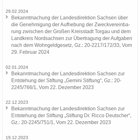
29.02.2024
Be­kannt­ma­chung der Lan­des­di­rek­ti­on Sach­sen über
die Ge­neh­mi­gung der Auf­he­bung der Zweck­ver­ein­ba­
rung zwi­schen der Gro­ßen Kreis­stadt Tor­gau und dem
Land­kreis Nord­sach­sen zur Über­tra­gung der Auf­ga­ben
nach dem Wohn­geld­ge­setz, Gz.: 20-2217/172/33, Vom
29. Fe­bru­ar 2024
02.01.2024
Be­kannt­ma­chung der Lan­des­di­rek­ti­on Sach­sen zur
Ent­ste­hung der Stif­tung „Ge­mi­ni Stif­tung“, Gz.: 20-
2245/766/1, Vom 22. De­zem­ber 2023
22.12.2023
Be­kannt­ma­chung der Lan­des­di­rek­ti­on Sach­sen zur
Ent­ste­hung der Stif­tung „Stif­tung Dr. Ricco Deut­scher“,
Gz.: 20-2245/751/1, Vom 22. De­zem­ber 2023
19.12.2023