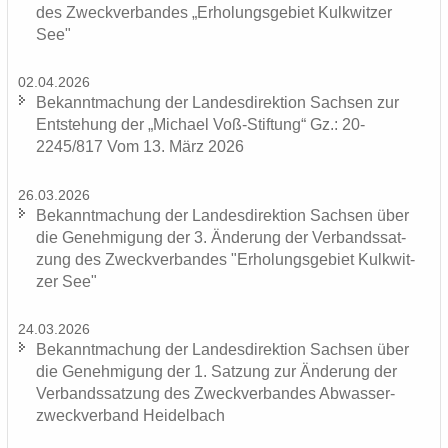
des Zweck­ver­ban­des „Er­ho­lungs­ge­biet Kulk­wit­zer
See"
02.04.2026
Be­kannt­ma­chung der Lan­des­di­rek­ti­on Sach­sen zur
Ent­ste­hung der „Mi­cha­el Voß-​Stiftung“ Gz.: 20-
2245/817 Vom 13. März 2026
26.03.2026
Be­kannt­ma­chung der Lan­des­di­rek­ti­on Sach­sen über
die Ge­neh­mi­gung der 3. Än­de­rung der Ver­bands­sat­
zung des Zweck­ver­ban­des "Er­ho­lungs­ge­biet Kulk­wit­
zer See"
24.03.2026
Be­kannt­ma­chung der Lan­des­di­rek­ti­on Sach­sen über
die Ge­neh­mi­gung der 1. Sat­zung zur Än­de­rung der
Ver­bands­sat­zung des Zweck­ver­ban­des Ab­was­ser­
zweck­ver­band Hei­del­bach