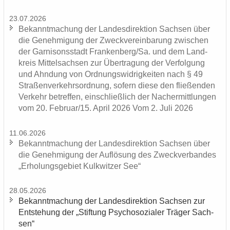
23.07.2026
Be­kannt­ma­chung der Lan­des­di­rek­ti­on Sach­sen über
die Ge­neh­mi­gung der Zweck­ver­ein­ba­rung zwi­schen
der Gar­ni­sons­stadt Fran­ken­berg/Sa. und dem Land­
kreis Mit­tel­sach­sen zur Über­tra­gung der Ver­fol­gung
und Ahn­dung von Ord­nungs­wid­rig­kei­ten nach § 49
Stra­ßen­ver­kehrs­ord­nung, so­fern diese den flie­ßen­den
Ver­kehr be­tref­fen, ein­schließ­lich der Nacher­mitt­lun­gen
vom 20. Fe­bru­ar/15. April 2026 Vom 2. Juli 2026
11.06.2026
Be­kannt­ma­chung der Lan­des­di­rek­ti­on Sach­sen über
die Ge­neh­mi­gung der Auf­lö­sung des Zweck­ver­ban­des
„Er­ho­lungs­ge­biet Kulk­wit­zer See“
28.05.2026
Be­kannt­ma­chung der Lan­des­di­rek­ti­on Sach­sen zur
Ent­ste­hung der „Stif­tung Psy­cho­so­zia­ler Trä­ger Sach­
sen“