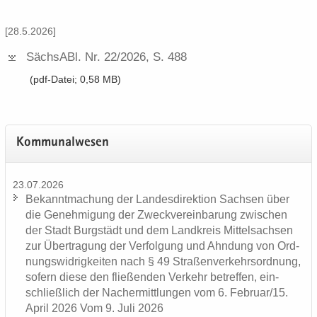
[28.5.2026]
Sächs­ABl.​ Nr.​ 22/​2026, S.​ 488
(pdf-​Datei; 0,58 MB)
Kom­mu­nal­we­sen
23.07.2026
Be­kannt­ma­chung der Lan­des­di­rek­ti­on Sach­sen über
die Ge­neh­mi­gung der Zweck­ver­ein­ba­rung zwi­schen
der Stadt Burg­städt und dem Land­kreis Mit­tel­sach­sen
zur Über­tra­gung der Ver­fol­gung und Ahn­dung von Ord­
nungs­wid­rig­kei­ten nach § 49 Stra­ßen­ver­kehrs­ord­nung,
so­fern diese den flie­ßen­den Ver­kehr be­tref­fen, ein­
schließ­lich der Nacher­mitt­lun­gen vom 6. Fe­bru­ar/15.
April 2026 Vom 9. Juli 2026