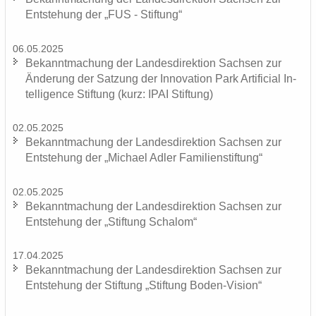
Ent­ste­hung der „FUS - Stif­tung“
06.05.2025
Be­kannt­ma­chung der Lan­des­di­rek­ti­on Sach­sen zur
Än­de­rung der Sat­zung der In­no­va­ti­on Park Ar­ti­fi­ci­al In­
tel­li­gence Stif­tung (kurz: IPAI Stif­tung)
02.05.2025
Be­kannt­ma­chung der Lan­des­di­rek­ti­on Sach­sen zur
Ent­ste­hung der „Mi­cha­el Adler Fa­mi­li­en­stif­tung“
02.05.2025
Be­kannt­ma­chung der Lan­des­di­rek­ti­on Sach­sen zur
Ent­ste­hung der „Stif­tung Scha­lom“
17.04.2025
Be­kannt­ma­chung der Lan­des­di­rek­ti­on Sach­sen zur
Ent­ste­hung der Stif­tung „Stif­tung Boden-​Vision“