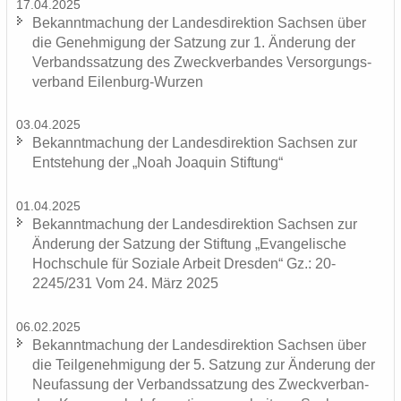
17.04.2025
Be­kannt­ma­chung der Lan­des­di­rek­ti­on Sach­sen über
die Ge­neh­mi­gung der Sat­zung zur 1. Än­de­rung der
Ver­bands­sat­zung des Zweck­ver­ban­des Ver­sor­gungs­
ver­band Eilenburg-​Wurzen
03.04.2025
Be­kannt­ma­chung der Lan­des­di­rek­ti­on Sach­sen zur
Ent­ste­hung der „Noah Joa­quin Stif­tung“
01.04.2025
Be­kannt­ma­chung der Lan­des­di­rek­ti­on Sach­sen zur
Än­de­rung der Sat­zung der Stif­tung „Evan­ge­li­sche
Hoch­schu­le für So­zia­le Ar­beit Dres­den“ Gz.: 20-
2245/231 Vom 24. März 2025
06.02.2025
Be­kannt­ma­chung der Lan­des­di­rek­ti­on Sach­sen über
die Teil­ge­neh­mi­gung der 5. Sat­zung zur Än­de­rung der
Neu­fas­sung der Ver­bands­sat­zung des Zweck­ver­ban­