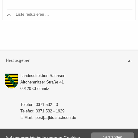
Liste re­du­zie­ren ...
Herausgeber
Lan­des­di­rek­ti­on Sach­sen
Alt­chem­nit­zer Stra­ße 41
09120 Chem­nitz
Te­le­fon: 0371 532 - 0
Te­le­fax: 0371 532 - 1929
E-​Mail:
post[at]lds.sach­sen.de
Auf un­se­rer Web­site wer­den Coo­kies
Ver­stan­den