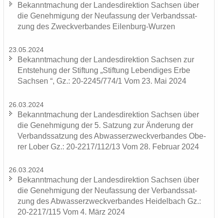
Be­kannt­ma­chung der Lan­des­di­rek­ti­on Sach­sen über
die Ge­neh­mi­gung der Neu­fas­sung der Ver­bands­sat­
zung des Zweck­ver­ban­des Eilenburg-​Wurzen
23.05.2024
Be­kannt­ma­chung der Lan­des­di­rek­ti­on Sach­sen zur
Ent­ste­hung der Stif­tung „Stif­tung Le­ben­di­ges Erbe
Sach­sen “, Gz.: 20-2245/774/1 Vom 23. Mai 2024
26.03.2024
Be­kannt­ma­chung der Lan­des­di­rek­ti­on Sach­sen über
die Ge­neh­mi­gung der 5. Sat­zung zur Än­de­rung der
Ver­bands­sat­zung des Ab­was­ser­zweck­ver­ban­des Obe­
rer Lober Gz.: 20-2217/112/13 Vom 28. Fe­bru­ar 2024
26.03.2024
Be­kannt­ma­chung der Lan­des­di­rek­ti­on Sach­sen über
die Ge­neh­mi­gung der Neu­fas­sung der Ver­bands­sat­
zung des Ab­was­ser­zweck­ver­ban­des Hei­del­bach Gz.:
20-2217/115 Vom 4. März 2024