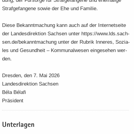
dung, der Für­sor­ge für Straf­ge­fan­ge­ne und ehe­ma­li­ge
Straf­ge­fan­ge­ne sowie der Ehe und Fa­mi­lie.
Diese Be­kannt­ma­chung kann auch auf der In­ter­net­sei­te
der Lan­des­di­rek­ti­on Sach­sen unter https://www.lds.sach­
sen.de/be­kannt­ma­chung unter der Ru­brik In­ne­res, So­zia­
les und Ge­sund­heit – Kom­mu­nal­we­sen ein­ge­se­hen wer­
den.
Dres­den, den 7. Mai 2026
Lan­des­di­rek­ti­on Sach­sen
Béla Bélafi
Prä­si­dent
Un­ter­la­gen