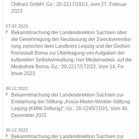
Ostharz GmbH, Gz.: 20-2217/191/1, vom 27. Fe­bru­ar
2023
27.02.2023
Be­kannt­ma­chung der Lan­des­di­rek­ti­on Sach­sen über
die Ge­neh­mi­gung der Neu­fas­sung der Zweck­ver­ein­ba­
rung zwi­schen dem Land­kreis Leip­zig und der Gro­ßen
Kreis­stadt Borna zur Über­tra­gung von Auf­ga­ben der
kul­tu­rel­len Selbst­ver­wal­tung, hier Me­di­en­ar­beit, auf die
Me­dio­thek Borna, Gz.: 20-2217/172/22, Vom 14. Fe­
bru­ar 2023
30.12.2022
Be­kannt­ma­chung der Lan­des­di­rek­ti­on Sach­sen zur
Ent­ste­hung der Stif­tung „Klaus-​Martin-Winkler-Stiftung
Leip­zig (KMW-​Stiftung)“, Gz.: 20-2245/710/1, Vom 30.
De­zem­ber 2022
30.12.2022
Be­kannt­ma­chung der Lan­des­di­rek­ti­on Sach­sen zur