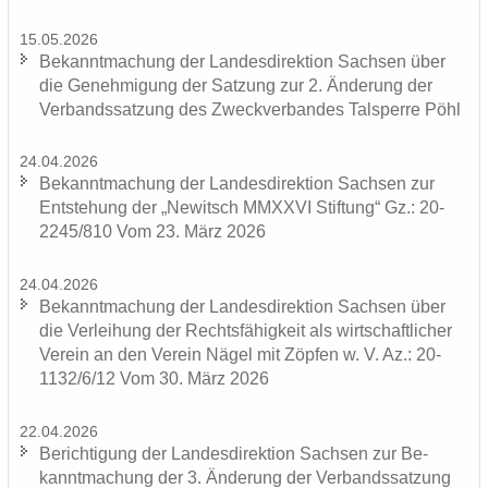
15.05.2026
Be­kannt­ma­chung der Lan­des­di­rek­ti­on Sach­sen über
die Ge­neh­mi­gung der Sat­zung zur 2. Än­de­rung der
Ver­bands­sat­zung des Zweck­ver­ban­des Tal­sper­re Pöhl
24.04.2026
Be­kannt­ma­chung der Lan­des­di­rek­ti­on Sach­sen zur
Ent­ste­hung der „Ne­witsch MMXXVI Stif­tung“ Gz.: 20-
2245/810 Vom 23. März 2026
24.04.2026
Be­kannt­ma­chung der Lan­des­di­rek­ti­on Sach­sen über
die Ver­lei­hung der Rechts­fä­hig­keit als wirt­schaft­li­cher
Ver­ein an den Ver­ein Nägel mit Zöp­fen w. V. Az.: 20-
1132/6/12 Vom 30. März 2026
22.04.2026
Be­rich­ti­gung der Lan­des­di­rek­ti­on Sach­sen zur Be­
kannt­ma­chung der 3. Än­de­rung der Ver­bands­sat­zung