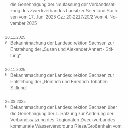
die Ge­neh­mi­gung der Neu­fas­sung der Ver­bands­sat­
zung des Zweck­ver­ban­des Lau­sit­zer Se­en­land Sach­
sen vom 17. Juni 2025 Gz.: 20-2217/20/2 Vom 4. No­
vem­ber 2025
20.11.2025
Be­kannt­ma­chung der Lan­des­di­rek­ti­on Sach­sen zur
Ent­ste­hung der „Susan und Alex­an­der Ah­nert - Stif­
tung“
20.11.2025
Be­kannt­ma­chung der Lan­des­di­rek­ti­on Sach­sen zur
Ent­ste­hung der „Hein­rich und Fried­rich Tobaben-​
Stiftung“
25.09.2025
Be­kannt­ma­chung der Lan­des­di­rek­ti­on Sach­sen über
die Ge­neh­mi­gung der 1. Sat­zung zur Än­de­rung der
Ver­bands­sat­zung des Re­gio­na­len Zweck­ver­ban­des
kom­mu­na­le Was­ser­ver­sor­gung Riesa/Gro­ßen­hain vom