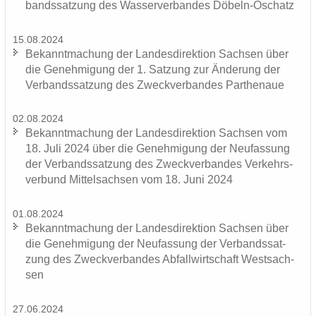
bands­sat­zung des Was­ser­ver­ban­des Döbeln-​Oschatz
15.08.2024
Be­kannt­ma­chung der Lan­des­di­rek­ti­on Sach­sen über
die Ge­neh­mi­gung der 1. Sat­zung zur Än­de­rung der
Ver­bands­sat­zung des Zweck­ver­ban­des Par­the­naue
02.08.2024
Be­kannt­ma­chung der Lan­des­di­rek­ti­on Sach­sen vom
18. Juli 2024 über die Ge­neh­mi­gung der Neu­fas­sung
der Ver­bands­sat­zung des Zweck­ver­ban­des Ver­kehrs­
ver­bund Mit­tel­sach­sen vom 18. Juni 2024
01.08.2024
Be­kannt­ma­chung der Lan­des­di­rek­ti­on Sach­sen über
die Ge­neh­mi­gung der Neu­fas­sung der Ver­bands­sat­
zung des Zweck­ver­ban­des Ab­fall­wirt­schaft West­sach­
sen
27.06.2024