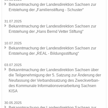
Be­kannt­ma­chung der Lan­des­di­rek­ti­on Sach­sen zur
Ent­ste­hung der „Fa­mi­li­en­stif­tung - Schus­ter“
31.07.2025
Be­kannt­ma­chung der Lan­des­di­rek­ti­on Sach­sen zur
Ent­ste­hung der „Hans Bernd Vet­ter Stif­tung“
10.07.2025
Be­kannt­ma­chung der Lan­des­di­rek­ti­on Sach­sen zur
Ent­ste­hung der „REAL - Bil­dungs­stif­tung“
03.07.2025
Be­kannt­ma­chung der Lan­des­di­rek­ti­on Sach­sen über
die Teil­ge­neh­mi­gung der 5. Sat­zung zur Än­de­rung der
Neu­fas­sung der Ver­bands­sat­zung des Zweck­ver­ban­
des Kom­mu­na­le In­for­ma­ti­ons­ver­ar­bei­tung Sach­sen
KISA
30.05.2025
Be­kannt­ma­chung der Lan­des­di­rek­ti­on Sach­sen zur