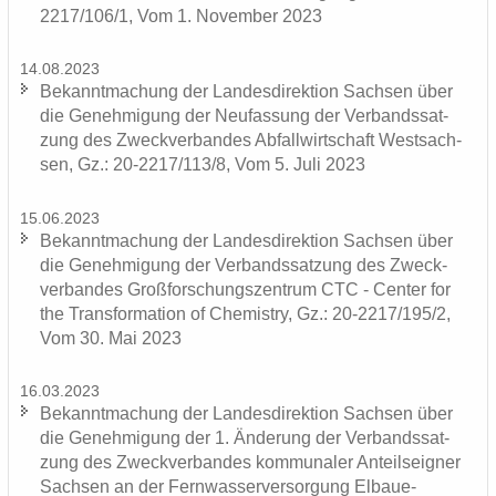
2217/106/1, Vom 1. No­vem­ber 2023
14.08.2023
Be­kannt­ma­chung der Lan­des­di­rek­ti­on Sach­sen über
die Ge­neh­mi­gung der Neu­fas­sung der Ver­bands­sat­
zung des Zweck­ver­ban­des Ab­fall­wirt­schaft West­sach­
sen, Gz.: 20-2217/113/8, Vom 5. Juli 2023
15.06.2023
Be­kannt­ma­chung der Lan­des­di­rek­ti­on Sach­sen über
die Ge­neh­mi­gung der Ver­bands­sat­zung des Zweck­
ver­ban­des Groß­for­schungs­zen­trum CTC - Cen­ter for
the Trans­for­ma­ti­on of Che­mis­try, Gz.: 20-2217/195/2,
Vom 30. Mai 2023
16.03.2023
Be­kannt­ma­chung der Lan­des­di­rek­ti­on Sach­sen über
die Ge­neh­mi­gung der 1. Än­de­rung der Ver­bands­sat­
zung des Zweck­ver­ban­des kom­mu­na­ler An­teils­eig­ner
Sach­sen an der Fern­was­ser­ver­sor­gung Elbaue-​