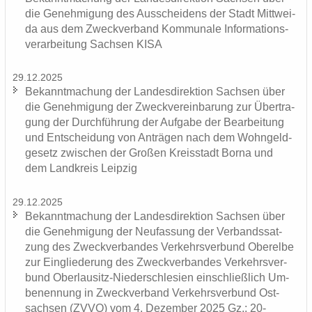
die Ge­neh­mi­gung des Aus­schei­dens der Stadt Mitt­wei­
da aus dem Zweck­ver­band Kom­mu­na­le In­for­ma­ti­ons­
ver­ar­bei­tung Sach­sen KISA
29.12.2025
Be­kannt­ma­chung der Lan­des­di­rek­ti­on Sach­sen über
die Ge­neh­mi­gung der Zweck­ver­ein­ba­rung zur Über­tra­
gung der Durch­füh­rung der Auf­ga­be der Be­ar­bei­tung
und Ent­schei­dung von An­trä­gen nach dem Wohn­geld­
ge­setz zwi­schen der Gro­ßen Kreis­stadt Borna und
dem Land­kreis Leip­zig
29.12.2025
Be­kannt­ma­chung der Lan­des­di­rek­ti­on Sach­sen über
die Ge­neh­mi­gung der Neu­fas­sung der Ver­bands­sat­
zung des Zweck­ver­ban­des Ver­kehrs­ver­bund Ober­el­be
zur Ein­glie­de­rung des Zweck­ver­ban­des Ver­kehrs­ver­
bund Oberlausitz-​Niederschlesien ein­schließ­lich Um­
be­nen­nung in Zweck­ver­band Ver­kehrs­ver­bund Ost­
sach­sen (ZVVO) vom 4. De­zem­ber 2025 Gz.: 20-