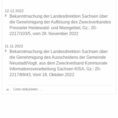
12.12.2022
Be­kannt­ma­chung der Lan­des­di­rek­ti­on Sach­sen über
die Ge­neh­mi­gung der Auf­lö­sung des Zweck­ver­ban­des
Pres­se­ler Heidewald-​ und Moor­ge­biet, Gz.: 20-
2217/103/5, vom 28. No­vem­ber 2022
11.11.2022
Be­kannt­ma­chung der Lan­des­di­rek­ti­on Sach­sen über
die Ge­neh­mi­gung des Aus­schei­dens der Ge­mein­de
Neu­stadt/Vogtl. aus dem Zweck­ver­band Kom­mu­na­le
In­for­ma­ti­ons­ver­ar­bei­tung Sach­sen KISA, Gz.: 20-
2217/89/43, Vom 18. Ok­to­ber 2022
Liste re­du­zie­ren ...