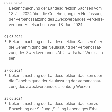
02.08.2024
Be­kannt­ma­chung der Lan­des­di­rek­ti­on Sach­sen vom
18. Juli 2024 über die Ge­neh­mi­gung der Neu­fas­sung
der Ver­bands­sat­zung des Zweck­ver­ban­des Ver­kehrs­
ver­bund Mit­tel­sach­sen vom 18. Juni 2024
01.08.2024
Be­kannt­ma­chung der Lan­des­di­rek­ti­on Sach­sen über
die Ge­neh­mi­gung der Neu­fas­sung der Ver­bands­sat­
zung des Zweck­ver­ban­des Ab­fall­wirt­schaft West­sach­
sen
27.06.2024
Be­kannt­ma­chung der Lan­des­di­rek­ti­on Sach­sen über
die Ge­neh­mi­gung der Neu­fas­sung der Ver­bands­sat­
zung des Zweck­ver­ban­des Eilenburg-​Wurzen
23.05.2024
Be­kannt­ma­chung der Lan­des­di­rek­ti­on Sach­sen zur
Ent­ste­hung der Stif­tung „Stif­tung Le­ben­di­ges Erbe