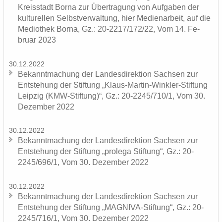
Kreis­stadt Borna zur Über­tra­gung von Auf­ga­ben der
kul­tu­rel­len Selbst­ver­wal­tung, hier Me­di­en­ar­beit, auf die
Me­dio­thek Borna, Gz.: 20-2217/172/22, Vom 14. Fe­
bru­ar 2023
30.12.2022
Be­kannt­ma­chung der Lan­des­di­rek­ti­on Sach­sen zur
Ent­ste­hung der Stif­tung „Klaus-​Martin-Winkler-Stiftung
Leip­zig (KMW-​Stiftung)“, Gz.: 20-2245/710/1, Vom 30.
De­zem­ber 2022
30.12.2022
Be­kannt­ma­chung der Lan­des­di­rek­ti­on Sach­sen zur
Ent­ste­hung der Stif­tung „pro­le­ga Stif­tung“, Gz.: 20-
2245/696/1, Vom 30. De­zem­ber 2022
30.12.2022
Be­kannt­ma­chung der Lan­des­di­rek­ti­on Sach­sen zur
Ent­ste­hung der Stif­tung „MAGNIVA-​Stiftung“, Gz.: 20-
2245/716/1, Vom 30. De­zem­ber 2022