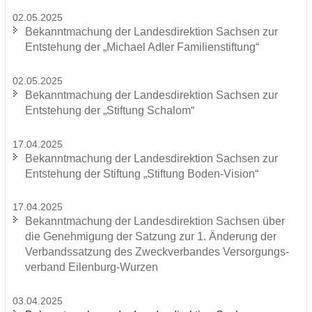
02.05.2025
Be­kannt­ma­chung der Lan­des­di­rek­ti­on Sach­sen zur
Ent­ste­hung der „Mi­cha­el Adler Fa­mi­li­en­stif­tung“
02.05.2025
Be­kannt­ma­chung der Lan­des­di­rek­ti­on Sach­sen zur
Ent­ste­hung der „Stif­tung Scha­lom“
17.04.2025
Be­kannt­ma­chung der Lan­des­di­rek­ti­on Sach­sen zur
Ent­ste­hung der Stif­tung „Stif­tung Boden-​Vision“
17.04.2025
Be­kannt­ma­chung der Lan­des­di­rek­ti­on Sach­sen über
die Ge­neh­mi­gung der Sat­zung zur 1. Än­de­rung der
Ver­bands­sat­zung des Zweck­ver­ban­des Ver­sor­gungs­
ver­band Eilenburg-​Wurzen
03.04.2025