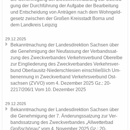
gung der Durch­füh­rung der Auf­ga­be der Be­ar­bei­tung
und Ent­schei­dung von An­trä­gen nach dem Wohn­geld­
ge­setz zwi­schen der Gro­ßen Kreis­stadt Borna und
dem Land­kreis Leip­zig
29.12.2025
Be­kannt­ma­chung der Lan­des­di­rek­ti­on Sach­sen über
die Ge­neh­mi­gung der Neu­fas­sung der Ver­bands­sat­
zung des Zweck­ver­ban­des Ver­kehrs­ver­bund Ober­el­be
zur Ein­glie­de­rung des Zweck­ver­ban­des Ver­kehrs­ver­
bund Oberlausitz-​Niederschlesien ein­schließ­lich Um­
be­nen­nung in Zweck­ver­band Ver­kehrs­ver­bund Ost­
sach­sen (ZVVO) vom 4. De­zem­ber 2025 Gz.: 20-
2217/206/1 Vom 10. De­zem­ber 2025
29.12.2025
Be­kannt­ma­chung der Lan­des­di­rek­ti­on Sach­sen über
die Ge­neh­mi­gung der 7. Än­de­rungs­sat­zung zur Ver­
bands­sat­zung des Zweck­ver­ban­des „All­wet­ter­bad
Groß­schön­au“ vom 4. No­vem­ber 2025 Gz.: 20-