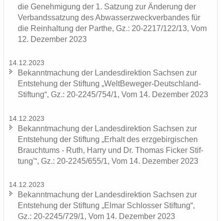
die Ge­neh­mi­gung der 1. Sat­zung zur Än­de­rung der
Ver­bands­sat­zung des Ab­was­ser­zweck­ver­ban­des für
die Rein­hal­tung der Par­the, Gz.: 20-2217/122/13, Vom
12. De­zem­ber 2023
14.12.2023
Be­kannt­ma­chung der Lan­des­di­rek­ti­on Sach­sen zur
Ent­ste­hung der Stif­tung „WeltBeweger-​Deutschland-
Stiftung“, Gz.: 20-2245/754/1, Vom 14. De­zem­ber 2023
14.12.2023
Be­kannt­ma­chung der Lan­des­di­rek­ti­on Sach­sen zur
Ent­ste­hung der Stif­tung „Er­halt des erz­ge­bir­gi­schen
Brauch­tums - Ruth, Harry und Dr. Tho­mas Fi­cker Stif­
tung'“, Gz.: 20-2245/655/1, Vom 14. De­zem­ber 2023
14.12.2023
Be­kannt­ma­chung der Lan­des­di­rek­ti­on Sach­sen zur
Ent­ste­hung der Stif­tung „Elmar Schlos­ser Stif­tung“,
Gz.: 20-2245/729/1, Vom 14. De­zem­ber 2023