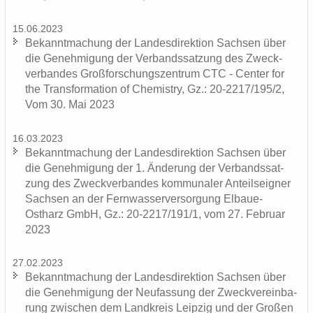
15.06.2023
Be­kannt­ma­chung der Lan­des­di­rek­ti­on Sach­sen über
die Ge­neh­mi­gung der Ver­bands­sat­zung des Zweck­
ver­ban­des Groß­for­schungs­zen­trum CTC - Cen­ter for
the Trans­for­ma­ti­on of Che­mis­try, Gz.: 20-2217/195/2,
Vom 30. Mai 2023
16.03.2023
Be­kannt­ma­chung der Lan­des­di­rek­ti­on Sach­sen über
die Ge­neh­mi­gung der 1. Än­de­rung der Ver­bands­sat­
zung des Zweck­ver­ban­des kom­mu­na­ler An­teils­eig­ner
Sach­sen an der Fern­was­ser­ver­sor­gung Elbaue-​
Ostharz GmbH, Gz.: 20-2217/191/1, vom 27. Fe­bru­ar
2023
27.02.2023
Be­kannt­ma­chung der Lan­des­di­rek­ti­on Sach­sen über
die Ge­neh­mi­gung der Neu­fas­sung der Zweck­ver­ein­ba­
rung zwi­schen dem Land­kreis Leip­zig und der Gro­ßen