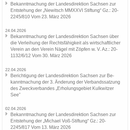
Be­kannt­ma­chung der Lan­des­di­rek­ti­on Sach­sen zur
Ent­ste­hung der „Ne­witsch MMXXVI Stif­tung“ Gz.: 20-
2245/810 Vom 23. März 2026
24.04.2026
Be­kannt­ma­chung der Lan­des­di­rek­ti­on Sach­sen über
die Ver­lei­hung der Rechts­fä­hig­keit als wirt­schaft­li­cher
Ver­ein an den Ver­ein Nägel mit Zöp­fen w. V. Az.: 20-
1132/6/12 Vom 30. März 2026
22.04.2026
Be­rich­ti­gung der Lan­des­di­rek­ti­on Sach­sen zur Be­
kannt­ma­chung der 3. Än­de­rung der Ver­bands­sat­zung
des Zweck­ver­ban­des „Er­ho­lungs­ge­biet Kulk­wit­zer
See"
02.04.2026
Be­kannt­ma­chung der Lan­des­di­rek­ti­on Sach­sen zur
Ent­ste­hung der „Mi­cha­el Voß-​Stiftung“ Gz.: 20-
2245/817 Vom 13. März 2026