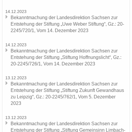
14.12.2023
Be­kannt­ma­chung der Lan­des­di­rek­ti­on Sach­sen zur
Ent­ste­hung der Stif­tung „Uwe Weber Stif­tung“, Gz.: 20-
2245/720/1, Vom 14. De­zem­ber 2023
14.12.2023
Be­kannt­ma­chung der Lan­des­di­rek­ti­on Sach­sen zur
Ent­ste­hung der Stif­tung „Stif­tung Hoff­nungs­licht“, Gz.:
20-2245/726/1, Vom 14. De­zem­ber 2023
13.12.2023
Be­kannt­ma­chung der Lan­des­di­rek­ti­on Sach­sen zur
Ent­ste­hung der Stif­tung „Stif­tung Zu­kunft Ge­wand­haus
zu Leip­zig“, Gz.: 20-2245/762/1, Vom 5. De­zem­ber
2023
13.12.2023
Be­kannt­ma­chung der Lan­des­di­rek­ti­on Sach­sen zur
Ent­ste­hung der Stif­tung „Stif­tung Ge­mein­sinn Limbach-​