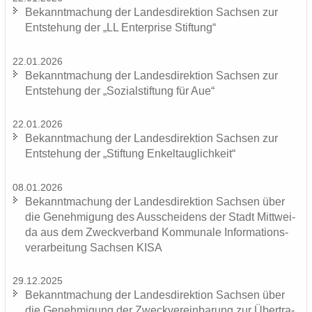
Be­kannt­ma­chung der Lan­des­di­rek­ti­on Sach­sen zur
Ent­ste­hung der „LL En­ter­pri­se Stif­tung“
22.01.2026
Be­kannt­ma­chung der Lan­des­di­rek­ti­on Sach­sen zur
Ent­ste­hung der „So­zi­al­stif­tung für Aue“
22.01.2026
Be­kannt­ma­chung der Lan­des­di­rek­ti­on Sach­sen zur
Ent­ste­hung der „Stif­tung En­kel­taug­lich­keit“
08.01.2026
Be­kannt­ma­chung der Lan­des­di­rek­ti­on Sach­sen über
die Ge­neh­mi­gung des Aus­schei­dens der Stadt Mitt­wei­
da aus dem Zweck­ver­band Kom­mu­na­le In­for­ma­ti­ons­
ver­ar­bei­tung Sach­sen KISA
29.12.2025
Be­kannt­ma­chung der Lan­des­di­rek­ti­on Sach­sen über
die Ge­neh­mi­gung der Zweck­ver­ein­ba­rung zur Über­tra­