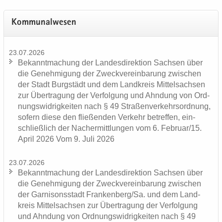
Kom­mu­nal­we­sen
23.07.2026
Be­kannt­ma­chung der Lan­des­di­rek­ti­on Sach­sen über
die Ge­neh­mi­gung der Zweck­ver­ein­ba­rung zwi­schen
der Stadt Burg­städt und dem Land­kreis Mit­tel­sach­sen
zur Über­tra­gung der Ver­fol­gung und Ahn­dung von Ord­
nungs­wid­rig­kei­ten nach § 49 Stra­ßen­ver­kehrs­ord­nung,
so­fern diese den flie­ßen­den Ver­kehr be­tref­fen, ein­
schließ­lich der Nacher­mitt­lun­gen vom 6. Fe­bru­ar/15.
April 2026 Vom 9. Juli 2026
23.07.2026
Be­kannt­ma­chung der Lan­des­di­rek­ti­on Sach­sen über
die Ge­neh­mi­gung der Zweck­ver­ein­ba­rung zwi­schen
der Gar­ni­sons­stadt Fran­ken­berg/Sa. und dem Land­
kreis Mit­tel­sach­sen zur Über­tra­gung der Ver­fol­gung
und Ahn­dung von Ord­nungs­wid­rig­kei­ten nach § 49