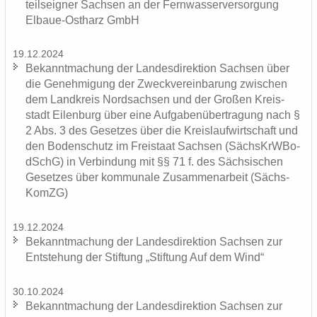
teils­eig­ner Sach­sen an der Fern­was­ser­ver­sor­gung
Elbaue-​Ostharz GmbH
19.12.2024
Be­kannt­ma­chung der Lan­des­di­rek­ti­on Sach­sen über
die Ge­neh­mi­gung der Zweck­ver­ein­ba­rung zwi­schen
dem Land­kreis Nord­sach­sen und der Gro­ßen Kreis­
stadt Ei­len­burg über eine Auf­ga­ben­über­tra­gung nach §
2 Abs. 3 des Ge­set­zes über die Kreis­lauf­wirt­schaft und
den Bo­den­schutz im Frei­staat Sach­sen (Sächs­KrW­Bo­
dSchG) in Ver­bin­dung mit §§ 71 f. des Säch­si­schen
Ge­set­zes über kom­mu­na­le Zu­sam­men­ar­beit (Sächs­
KomZG)
19.12.2024
Be­kannt­ma­chung der Lan­des­di­rek­ti­on Sach­sen zur
Ent­ste­hung der Stif­tung „Stif­tung Auf dem Wind“
30.10.2024
Be­kannt­ma­chung der Lan­des­di­rek­ti­on Sach­sen zur