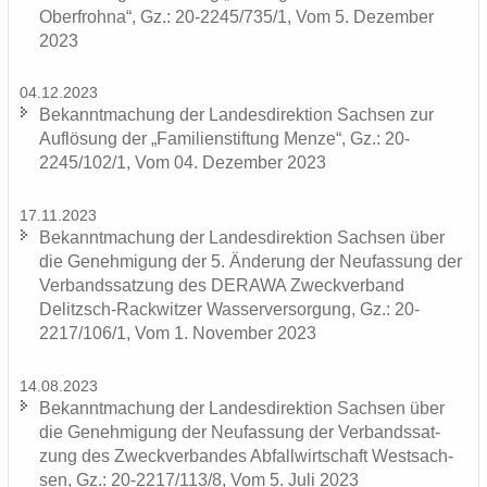
Oberfrohna“, Gz.: 20-2245/735/1, Vom 5. De­zem­ber
2023
04.12.2023
Be­kannt­ma­chung der Lan­des­di­rek­ti­on Sach­sen zur
Auf­lö­sung der „Fa­mi­li­en­stif­tung Menze“, Gz.: 20-
2245/102/1, Vom 04. De­zem­ber 2023
17.11.2023
Be­kannt­ma­chung der Lan­des­di­rek­ti­on Sach­sen über
die Ge­neh­mi­gung der 5. Än­de­rung der Neu­fas­sung der
Ver­bands­sat­zung des DERA­WA Zweck­ver­band
Delitzsch-​Rackwitzer Was­ser­ver­sor­gung, Gz.: 20-
2217/106/1, Vom 1. No­vem­ber 2023
14.08.2023
Be­kannt­ma­chung der Lan­des­di­rek­ti­on Sach­sen über
die Ge­neh­mi­gung der Neu­fas­sung der Ver­bands­sat­
zung des Zweck­ver­ban­des Ab­fall­wirt­schaft West­sach­
sen, Gz.: 20-2217/113/8, Vom 5. Juli 2023