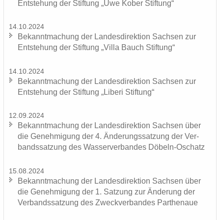
Ent­ste­hung der Stif­tung „Uwe Kober Stif­tung“
14.10.2024
Be­kannt­ma­chung der Lan­des­di­rek­ti­on Sach­sen zur
Ent­ste­hung der Stif­tung „Villa Bauch Stif­tung“
14.10.2024
Be­kannt­ma­chung der Lan­des­di­rek­ti­on Sach­sen zur
Ent­ste­hung der Stif­tung „Li­be­ri Stif­tung“
12.09.2024
Be­kannt­ma­chung der Lan­des­di­rek­ti­on Sach­sen über
die Ge­neh­mi­gung der 4. Än­de­rungs­sat­zung der Ver­
bands­sat­zung des Was­ser­ver­ban­des Döbeln-​Oschatz
15.08.2024
Be­kannt­ma­chung der Lan­des­di­rek­ti­on Sach­sen über
die Ge­neh­mi­gung der 1. Sat­zung zur Än­de­rung der
Ver­bands­sat­zung des Zweck­ver­ban­des Par­the­naue