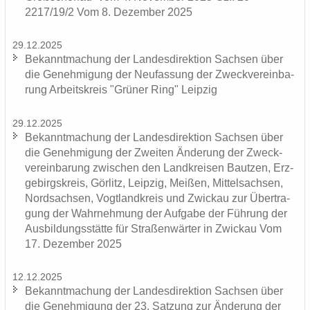
2217/19/2 Vom 8. De­zem­ber 2025
29.12.2025
Be­kannt­ma­chung der Lan­des­di­rek­ti­on Sach­sen über
die Ge­neh­mi­gung der Neu­fas­sung der Zweck­ver­ein­ba­
rung Ar­beits­kreis "Grü­ner Ring" Leip­zig
29.12.2025
Be­kannt­ma­chung der Lan­des­di­rek­ti­on Sach­sen über
die Ge­neh­mi­gung der Zwei­ten Än­de­rung der Zweck­
ver­ein­ba­rung zwi­schen den Land­krei­sen Baut­zen, Erz­
ge­birgs­kreis, Gör­litz, Leip­zig, Mei­ßen, Mit­tel­sach­sen,
Nord­sach­sen, Vogt­land­kreis und Zwi­ckau zur Über­tra­
gung der Wahr­neh­mung der Auf­ga­be der Füh­rung der
Aus­bil­dungs­stät­te für Stra­ßen­wär­ter in Zwi­ckau Vom
17. De­zem­ber 2025
12.12.2025
Be­kannt­ma­chung der Lan­des­di­rek­ti­on Sach­sen über
die Ge­neh­mi­gung der 23. Sat­zung zur Än­de­rung der