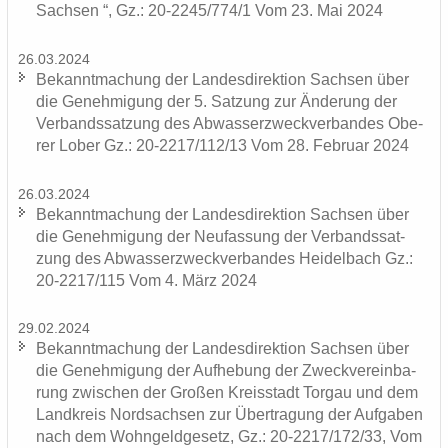
Sach­sen “, Gz.: 20-2245/774/1 Vom 23. Mai 2024
26.03.2024
Be­kannt­ma­chung der Lan­des­di­rek­ti­on Sach­sen über
die Ge­neh­mi­gung der 5. Sat­zung zur Än­de­rung der
Ver­bands­sat­zung des Ab­was­ser­zweck­ver­ban­des Obe­
rer Lober Gz.: 20-2217/112/13 Vom 28. Fe­bru­ar 2024
26.03.2024
Be­kannt­ma­chung der Lan­des­di­rek­ti­on Sach­sen über
die Ge­neh­mi­gung der Neu­fas­sung der Ver­bands­sat­
zung des Ab­was­ser­zweck­ver­ban­des Hei­del­bach Gz.:
20-2217/115 Vom 4. März 2024
29.02.2024
Be­kannt­ma­chung der Lan­des­di­rek­ti­on Sach­sen über
die Ge­neh­mi­gung der Auf­he­bung der Zweck­ver­ein­ba­
rung zwi­schen der Gro­ßen Kreis­stadt Tor­gau und dem
Land­kreis Nord­sach­sen zur Über­tra­gung der Auf­ga­ben
nach dem Wohn­geld­ge­setz, Gz.: 20-2217/172/33, Vom