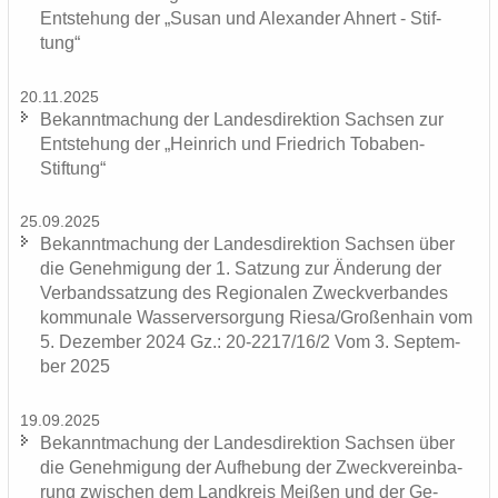
Ent­ste­hung der „Susan und Alex­an­der Ah­nert - Stif­
tung“
20.11.2025
Be­kannt­ma­chung der Lan­des­di­rek­ti­on Sach­sen zur
Ent­ste­hung der „Hein­rich und Fried­rich Tobaben-​
Stiftung“
25.09.2025
Be­kannt­ma­chung der Lan­des­di­rek­ti­on Sach­sen über
die Ge­neh­mi­gung der 1. Sat­zung zur Än­de­rung der
Ver­bands­sat­zung des Re­gio­na­len Zweck­ver­ban­des
kom­mu­na­le Was­ser­ver­sor­gung Riesa/Gro­ßen­hain vom
5. De­zem­ber 2024 Gz.: 20-2217/16/2 Vom 3. Sep­tem­
ber 2025
19.09.2025
Be­kannt­ma­chung der Lan­des­di­rek­ti­on Sach­sen über
die Ge­neh­mi­gung der Auf­he­bung der Zweck­ver­ein­ba­
rung zwi­schen dem Land­kreis Mei­ßen und der Ge­