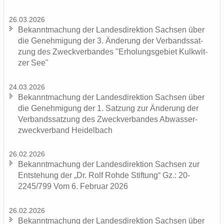
26.03.2026
Be­kannt­ma­chung der Lan­des­di­rek­ti­on Sach­sen über
die Ge­neh­mi­gung der 3. Än­de­rung der Ver­bands­sat­
zung des Zweck­ver­ban­des "Er­ho­lungs­ge­biet Kulk­wit­
zer See"
24.03.2026
Be­kannt­ma­chung der Lan­des­di­rek­ti­on Sach­sen über
die Ge­neh­mi­gung der 1. Sat­zung zur Än­de­rung der
Ver­bands­sat­zung des Zweck­ver­ban­des Ab­was­ser­
zweck­ver­band Hei­del­bach
26.02.2026
Be­kannt­ma­chung der Lan­des­di­rek­ti­on Sach­sen zur
Ent­ste­hung der „Dr. Rolf Rohde Stif­tung“ Gz.: 20-
2245/799 Vom 6. Fe­bru­ar 2026
26.02.2026
Be­kannt­ma­chung der Lan­des­di­rek­ti­on Sach­sen über