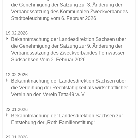
die Ge­neh­mi­gung der Sat­zung zur 3. Än­de­rung der
Ver­bands­sat­zung des Kom­mu­na­len Zweck­ver­ban­des
Stadt­be­leuch­tung vom 6. Fe­bru­ar 2026
19.02.2026
Be­kannt­ma­chung der Lan­des­di­rek­ti­on Sach­sen über
die Ge­neh­mi­gung der Sat­zung zur 9. Än­de­rung der
Ver­bands­sat­zung des Zweck­ver­ban­des Fern­was­ser
Süd­sach­sen Vom 3. Fe­bru­ar 2026
12.02.2026
Be­kannt­ma­chung der Lan­des­di­rek­ti­on Sach­sen über
die Ver­lei­hung der Rechts­fä­hig­keit als wirt­schaft­li­cher
Ver­ein an den Ver­ein Tetta49 w. V.
22.01.2026
Be­kannt­ma­chung der Lan­des­di­rek­ti­on Sach­sen zur
Ent­ste­hung der „Roth Fa­mi­li­en­stif­tung“
22.01.2026