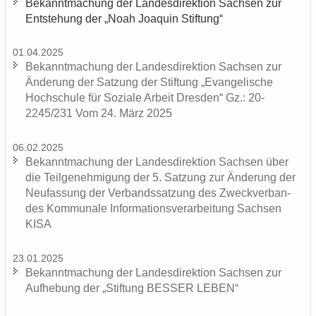
Be­kannt­ma­chung der Lan­des­di­rek­ti­on Sach­sen zur
Ent­ste­hung der „Noah Joa­quin Stif­tung“
01.04.2025
Be­kannt­ma­chung der Lan­des­di­rek­ti­on Sach­sen zur
Än­de­rung der Sat­zung der Stif­tung „Evan­ge­li­sche
Hoch­schu­le für So­zia­le Ar­beit Dres­den“ Gz.: 20-
2245/231 Vom 24. März 2025
06.02.2025
Be­kannt­ma­chung der Lan­des­di­rek­ti­on Sach­sen über
die Teil­ge­neh­mi­gung der 5. Sat­zung zur Än­de­rung der
Neu­fas­sung der Ver­bands­sat­zung des Zweck­ver­ban­
des Kom­mu­na­le In­for­ma­ti­ons­ver­ar­bei­tung Sach­sen
KISA
23.01.2025
Be­kannt­ma­chung der Lan­des­di­rek­ti­on Sach­sen zur
Auf­he­bung der „Stif­tung BES­SER LEBEN“