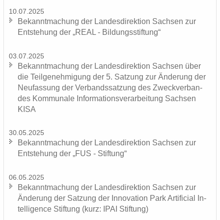
10.07.2025
Be­kannt­ma­chung der Lan­des­di­rek­ti­on Sach­sen zur
Ent­ste­hung der „REAL - Bil­dungs­stif­tung“
03.07.2025
Be­kannt­ma­chung der Lan­des­di­rek­ti­on Sach­sen über
die Teil­ge­neh­mi­gung der 5. Sat­zung zur Än­de­rung der
Neu­fas­sung der Ver­bands­sat­zung des Zweck­ver­ban­
des Kom­mu­na­le In­for­ma­ti­ons­ver­ar­bei­tung Sach­sen
KISA
30.05.2025
Be­kannt­ma­chung der Lan­des­di­rek­ti­on Sach­sen zur
Ent­ste­hung der „FUS - Stif­tung“
06.05.2025
Be­kannt­ma­chung der Lan­des­di­rek­ti­on Sach­sen zur
Än­de­rung der Sat­zung der In­no­va­ti­on Park Ar­ti­fi­ci­al In­
tel­li­gence Stif­tung (kurz: IPAI Stif­tung)