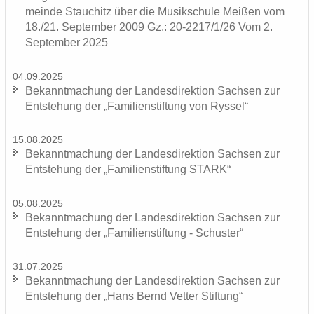
mein­de Stau­chitz über die Mu­sik­schu­le Mei­ßen vom
18./21. Sep­tem­ber 2009 Gz.: 20-2217/1/26 Vom 2.
Sep­tem­ber 2025
04.09.2025
Be­kannt­ma­chung der Lan­des­di­rek­ti­on Sach­sen zur
Ent­ste­hung der „Fa­mi­li­en­stif­tung von Rys­sel“
15.08.2025
Be­kannt­ma­chung der Lan­des­di­rek­ti­on Sach­sen zur
Ent­ste­hung der „Fa­mi­li­en­stif­tung STARK“
05.08.2025
Be­kannt­ma­chung der Lan­des­di­rek­ti­on Sach­sen zur
Ent­ste­hung der „Fa­mi­li­en­stif­tung - Schus­ter“
31.07.2025
Be­kannt­ma­chung der Lan­des­di­rek­ti­on Sach­sen zur
Ent­ste­hung der „Hans Bernd Vet­ter Stif­tung“