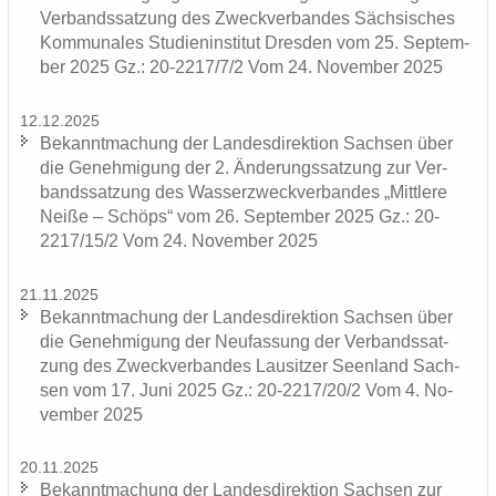
Ver­bands­sat­zung des Zweck­ver­ban­des Säch­si­sches
Kom­mu­na­les Stu­di­en­in­sti­tut Dres­den vom 25. Sep­tem­
ber 2025 Gz.: 20-2217/7/2 Vom 24. No­vem­ber 2025
12.12.2025
Be­kannt­ma­chung der Lan­des­di­rek­ti­on Sach­sen über
die Ge­neh­mi­gung der 2. Än­de­rungs­sat­zung zur Ver­
bands­sat­zung des Was­ser­zweck­ver­ban­des „Mitt­le­re
Neiße – Schöps“ vom 26. Sep­tem­ber 2025 Gz.: 20-
2217/15/2 Vom 24. No­vem­ber 2025
21.11.2025
Be­kannt­ma­chung der Lan­des­di­rek­ti­on Sach­sen über
die Ge­neh­mi­gung der Neu­fas­sung der Ver­bands­sat­
zung des Zweck­ver­ban­des Lau­sit­zer Se­en­land Sach­
sen vom 17. Juni 2025 Gz.: 20-2217/20/2 Vom 4. No­
vem­ber 2025
20.11.2025
Be­kannt­ma­chung der Lan­des­di­rek­ti­on Sach­sen zur