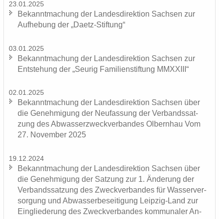
23.01.2025
Be­kannt­ma­chung der Lan­des­di­rek­ti­on Sach­sen zur
Auf­he­bung der „Daetz-​Stiftung“
03.01.2025
Be­kannt­ma­chung der Lan­des­di­rek­ti­on Sach­sen zur
Ent­ste­hung der „Seu­rig Fa­mi­li­en­stif­tung MMXXIII“
02.01.2025
Be­kannt­ma­chung der Lan­des­di­rek­ti­on Sach­sen über
die Ge­neh­mi­gung der Neu­fas­sung der Ver­bands­sat­
zung des Ab­was­ser­zweck­ver­ban­des Ol­bern­hau Vom
27. No­vem­ber 2025
19.12.2024
Be­kannt­ma­chung der Lan­des­di­rek­ti­on Sach­sen über
die Ge­neh­mi­gung der Sat­zung zur 1. Än­de­rung der
Ver­bands­sat­zung des Zweck­ver­ban­des für Was­ser­ver­
sor­gung und Ab­was­ser­be­sei­ti­gung Leipzig-​Land zur
Ein­glie­de­rung des Zweck­ver­ban­des kom­mu­na­ler An­