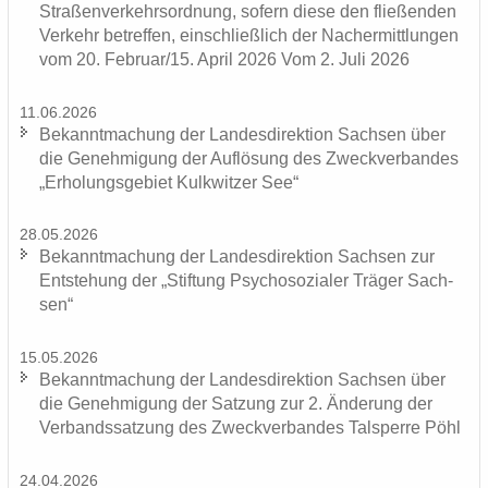
Stra­ßen­ver­kehrs­ord­nung, so­fern diese den flie­ßen­den
Ver­kehr be­tref­fen, ein­schließ­lich der Nacher­mitt­lun­gen
vom 20. Fe­bru­ar/15. April 2026 Vom 2. Juli 2026
11.06.2026
Be­kannt­ma­chung der Lan­des­di­rek­ti­on Sach­sen über
die Ge­neh­mi­gung der Auf­lö­sung des Zweck­ver­ban­des
„Er­ho­lungs­ge­biet Kulk­wit­zer See“
28.05.2026
Be­kannt­ma­chung der Lan­des­di­rek­ti­on Sach­sen zur
Ent­ste­hung der „Stif­tung Psy­cho­so­zia­ler Trä­ger Sach­
sen“
15.05.2026
Be­kannt­ma­chung der Lan­des­di­rek­ti­on Sach­sen über
die Ge­neh­mi­gung der Sat­zung zur 2. Än­de­rung der
Ver­bands­sat­zung des Zweck­ver­ban­des Tal­sper­re Pöhl
24.04.2026