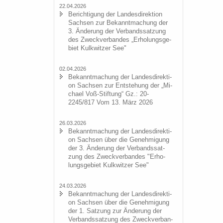
22.04.2026
Be­rich­ti­gung der Lan­des­di­rek­ti­on
Sach­sen zur Be­kannt­ma­chung der
3. Än­de­rung der Ver­bands­sat­zung
des Zweck­ver­ban­des „Er­ho­lungs­ge­
biet Kulk­wit­zer See"
02.04.2026
Be­kannt­ma­chung der Lan­des­di­rek­ti­
on Sach­sen zur Ent­ste­hung der „Mi­
cha­el Voß-​Stiftung“ Gz.: 20-
2245/817 Vom 13. März 2026
26.03.2026
Be­kannt­ma­chung der Lan­des­di­rek­ti­
on Sach­sen über die Ge­neh­mi­gung
der 3. Än­de­rung der Ver­bands­sat­
zung des Zweck­ver­ban­des "Er­ho­
lungs­ge­biet Kulk­wit­zer See"
24.03.2026
Be­kannt­ma­chung der Lan­des­di­rek­ti­
on Sach­sen über die Ge­neh­mi­gung
der 1. Sat­zung zur Än­de­rung der
Ver­bands­sat­zung des Zweck­ver­ban­