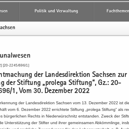
hsen
Politik und Verwaltung
Fachthemen
Sach­sen
­nal­we­sen
] [20-2245/696/1]
t­ma­chung der Lan­des­di­rek­ti­on Sach­sen zur
g der Stif­tung „pro­le­ga Stif­tung“, Gz.: 20-
96/1, Vom 30. De­zem­ber 2022
­ken­nung der Lan­des­di­rek­ti­on Sach­sen vom 13. De­zem­ber 2022 ist die
häft vom 6. De­zem­ber 2022 er­rich­te­te Stif­tung „pro­le­ga Stif­tung“ als rec
es bür­ger­li­chen Rechts in Nie­der­wür­schnitz ent­stan­den. Zweck der Stif­t
de Un­ter­stüt­zung der Stif­ter und ihrer ge­mein­sa­men Ab­kömm­lin­ge, ins­b