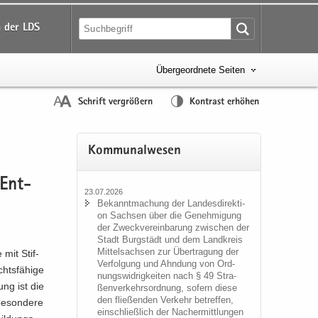
 der LDS
Übergeordnete Seiten
Schrift vergrößern
Kontrast erhöhen
Kom­mu­nal­we­sen
 Ent­
23.07.2026
Be­kannt­ma­chung der Lan­des­di­rek­ti­
on Sach­sen über die Ge­neh­mi­gung
der Zweck­ver­ein­ba­rung zwi­schen der
Stadt Burg­städt und dem Land­kreis
Mit­tel­sach­sen zur Über­tra­gung der
 mit Stif­
Ver­fol­gung und Ahn­dung von Ord­
hts­fä­hi­ge
nungs­wid­rig­kei­ten nach § 49 Stra­
ung ist die
ßen­ver­kehrs­ord­nung, so­fern diese
den flie­ßen­den Ver­kehr be­tref­fen,
e­son­de­re
ein­schließ­lich der Nacher­mitt­lun­gen