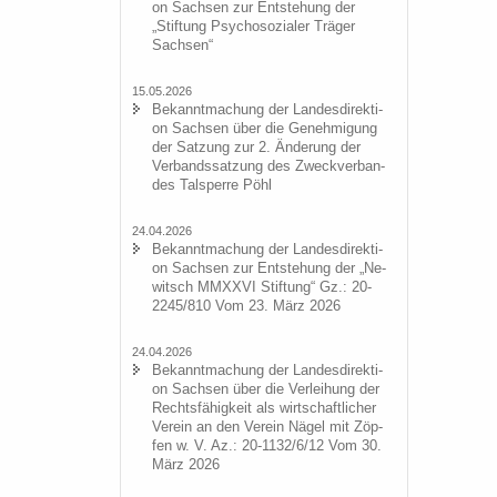
on Sach­sen zur Ent­ste­hung der
„Stif­tung Psy­cho­so­zia­ler Trä­ger
Sach­sen“
15.05.2026
Be­kannt­ma­chung der Lan­des­di­rek­ti­
on Sach­sen über die Ge­neh­mi­gung
der Sat­zung zur 2. Än­de­rung der
Ver­bands­sat­zung des Zweck­ver­ban­
des Tal­sper­re Pöhl
24.04.2026
Be­kannt­ma­chung der Lan­des­di­rek­ti­
on Sach­sen zur Ent­ste­hung der „Ne­
witsch MMXXVI Stif­tung“ Gz.: 20-
2245/810 Vom 23. März 2026
24.04.2026
Be­kannt­ma­chung der Lan­des­di­rek­ti­
on Sach­sen über die Ver­lei­hung der
Rechts­fä­hig­keit als wirt­schaft­li­cher
Ver­ein an den Ver­ein Nägel mit Zöp­
fen w. V. Az.: 20-1132/6/12 Vom 30.
März 2026