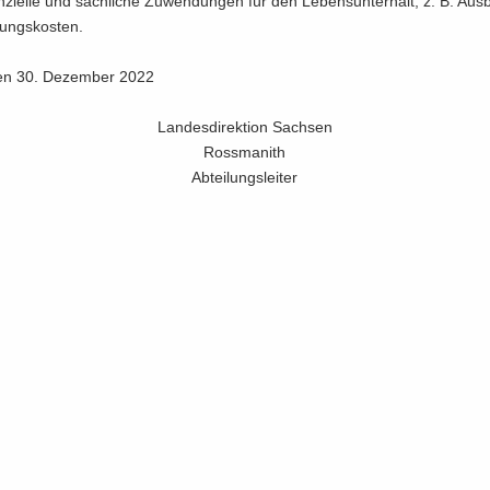
n­zi­el­le und sach­li­che Zu­wen­dun­gen für den Le­bens­un­ter­halt, z. B. Aus
ngs­kos­ten.
den 30. De­zem­ber 2022
Lan­des­di­rek­ti­on Sach­sen
Ross­ma­nith
Ab­tei­lungs­lei­ter