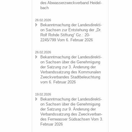
des Ab­was­ser­zweck­ver­band Hei­del­
bach
26.02.2026
Be­kannt­ma­chung der Lan­des­di­rek­ti­
on Sach­sen zur Ent­ste­hung der „Dr.
Rolf Rohde Stif­tung“ Gz.: 20-
2245/799 Vom 6. Fe­bru­ar 2026
26.02.2026
Be­kannt­ma­chung der Lan­des­di­rek­ti­
on Sach­sen über die Ge­neh­mi­gung
der Sat­zung zur 3. Än­de­rung der
Ver­bands­sat­zung des Kom­mu­na­len
Zweck­ver­ban­des Stadt­be­leuch­tung
vom 6. Fe­bru­ar 2026
19.02.2026
Be­kannt­ma­chung der Lan­des­di­rek­ti­
on Sach­sen über die Ge­neh­mi­gung
der Sat­zung zur 9. Än­de­rung der
Ver­bands­sat­zung des Zweck­ver­ban­
des Fern­was­ser Süd­sach­sen Vom 3.
Fe­bru­ar 2026