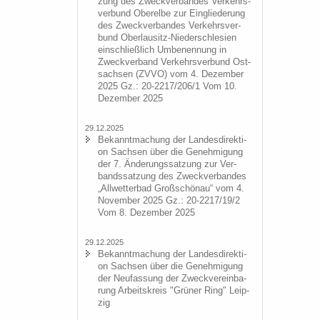
zung des Zweck­ver­ban­des Ver­kehrs­
ver­bund Ober­el­be zur Ein­glie­de­rung
des Zweck­ver­ban­des Ver­kehrs­ver­
bund Oberlausitz-​Niederschlesien
ein­schließ­lich Um­be­nen­nung in
Zweck­ver­band Ver­kehrs­ver­bund Ost­
sach­sen (ZVVO) vom 4. De­zem­ber
2025 Gz.: 20-2217/206/1 Vom 10.
De­zem­ber 2025
29.12.2025
Be­kannt­ma­chung der Lan­des­di­rek­ti­
on Sach­sen über die Ge­neh­mi­gung
der 7. Än­de­rungs­sat­zung zur Ver­
bands­sat­zung des Zweck­ver­ban­des
„All­wet­ter­bad Groß­schön­au“ vom 4.
No­vem­ber 2025 Gz.: 20-2217/19/2
Vom 8. De­zem­ber 2025
29.12.2025
Be­kannt­ma­chung der Lan­des­di­rek­ti­
on Sach­sen über die Ge­neh­mi­gung
der Neu­fas­sung der Zweck­ver­ein­ba­
rung Ar­beits­kreis "Grü­ner Ring" Leip­
zig