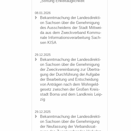
„Stif­tung En­kel­taug­lich­keit“
08.01.2026
Be­kannt­ma­chung der Lan­des­di­rek­ti­
on Sach­sen über die Ge­neh­mi­gung
des Aus­schei­dens der Stadt Mitt­wei­
da aus dem Zweck­ver­band Kom­mu­
na­le In­for­ma­ti­ons­ver­ar­bei­tung Sach­
sen KISA
29.12.2025
Be­kannt­ma­chung der Lan­des­di­rek­ti­
on Sach­sen über die Ge­neh­mi­gung
der Zweck­ver­ein­ba­rung zur Über­tra­
gung der Durch­füh­rung der Auf­ga­be
der Be­ar­bei­tung und Ent­schei­dung
von An­trä­gen nach dem Wohn­geld­
ge­setz zwi­schen der Gro­ßen Kreis­
stadt Borna und dem Land­kreis Leip­
zig
29.12.2025
Be­kannt­ma­chung der Lan­des­di­rek­ti­
on Sach­sen über die Ge­neh­mi­gung
der Neu­fas­sung der Ver­bands­sat­