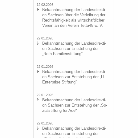
12.02.2026
Be­kannt­ma­chung der Lan­des­di­rek­ti­
on Sach­sen über die Ver­lei­hung der
Rechts­fä­hig­keit als wirt­schaft­li­cher
Ver­ein an den Ver­ein Tetta49 w. V.
22.01.2026
Be­kannt­ma­chung der Lan­des­di­rek­ti­
on Sach­sen zur Ent­ste­hung der
„Roth Fa­mi­li­en­stif­tung“
22.01.2026
Be­kannt­ma­chung der Lan­des­di­rek­ti­
on Sach­sen zur Ent­ste­hung der „LL
En­ter­pri­se Stif­tung“
22.01.2026
Be­kannt­ma­chung der Lan­des­di­rek­ti­
on Sach­sen zur Ent­ste­hung der „So­
zi­al­stif­tung für Aue“
22.01.2026
Be­kannt­ma­chung der Lan­des­di­rek­ti­
on Sach­sen zur Ent­ste­hung der