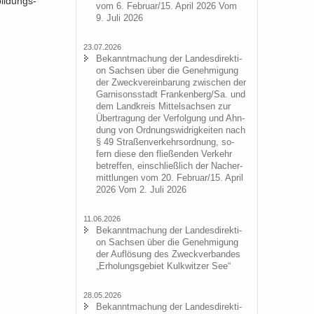
bildungs-​
vom 6. Fe­bru­ar/15. April 2026 Vom
9. Juli 2026
23.07.2026
Be­kannt­ma­chung der Lan­des­di­rek­ti­
on Sach­sen über die Ge­neh­mi­gung
der Zweck­ver­ein­ba­rung zwi­schen der
Gar­ni­sons­stadt Fran­ken­berg/Sa. und
dem Land­kreis Mit­tel­sach­sen zur
Über­tra­gung der Ver­fol­gung und Ahn­
dung von Ord­nungs­wid­rig­kei­ten nach
§ 49 Stra­ßen­ver­kehrs­ord­nung, so­
fern diese den flie­ßen­den Ver­kehr
be­tref­fen, ein­schließ­lich der Nacher­
mitt­lun­gen vom 20. Fe­bru­ar/15. April
2026 Vom 2. Juli 2026
11.06.2026
Be­kannt­ma­chung der Lan­des­di­rek­ti­
on Sach­sen über die Ge­neh­mi­gung
der Auf­lö­sung des Zweck­ver­ban­des
„Er­ho­lungs­ge­biet Kulk­wit­zer See“
28.05.2026
Be­kannt­ma­chung der Lan­des­di­rek­ti­