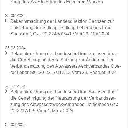
zung des Zweck­ver­ban­des Eilenburg-​Wurzen
23.05.2024
Be­kannt­ma­chung der Lan­des­di­rek­ti­on Sach­sen zur
Ent­ste­hung der Stif­tung „Stif­tung Le­ben­di­ges Erbe
Sach­sen “, Gz.: 20-2245/774/1 Vom 23. Mai 2024
26.03.2024
Be­kannt­ma­chung der Lan­des­di­rek­ti­on Sach­sen über
die Ge­neh­mi­gung der 5. Sat­zung zur Än­de­rung der
Ver­bands­sat­zung des Ab­was­ser­zweck­ver­ban­des Obe­
rer Lober Gz.: 20-2217/112/13 Vom 28. Fe­bru­ar 2024
26.03.2024
Be­kannt­ma­chung der Lan­des­di­rek­ti­on Sach­sen über
die Ge­neh­mi­gung der Neu­fas­sung der Ver­bands­sat­
zung des Ab­was­ser­zweck­ver­ban­des Hei­del­bach Gz.:
20-2217/115 Vom 4. März 2024
29.02.2024