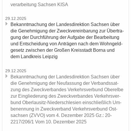
ver­ar­bei­tung Sach­sen KISA
29.12.2025
Be­kannt­ma­chung der Lan­des­di­rek­ti­on Sach­sen über
die Ge­neh­mi­gung der Zweck­ver­ein­ba­rung zur Über­tra­
gung der Durch­füh­rung der Auf­ga­be der Be­ar­bei­tung
und Ent­schei­dung von An­trä­gen nach dem Wohn­geld­
ge­setz zwi­schen der Gro­ßen Kreis­stadt Borna und
dem Land­kreis Leip­zig
29.12.2025
Be­kannt­ma­chung der Lan­des­di­rek­ti­on Sach­sen über
die Ge­neh­mi­gung der Neu­fas­sung der Ver­bands­sat­
zung des Zweck­ver­ban­des Ver­kehrs­ver­bund Ober­el­be
zur Ein­glie­de­rung des Zweck­ver­ban­des Ver­kehrs­ver­
bund Oberlausitz-​Niederschlesien ein­schließ­lich Um­
be­nen­nung in Zweck­ver­band Ver­kehrs­ver­bund Ost­
sach­sen (ZVVO) vom 4. De­zem­ber 2025 Gz.: 20-
2217/206/1 Vom 10. De­zem­ber 2025