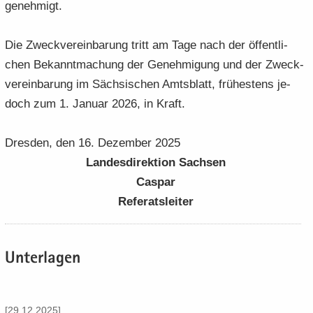
ge­neh­migt.
Die Zweck­ver­ein­ba­rung tritt am Tage nach der öf­fent­li­
chen Be­kannt­ma­chung der Ge­neh­mi­gung und der Zweck­
ver­ein­ba­rung im Säch­si­schen Amts­blatt, frü­hes­tens je­
doch zum 1. Ja­nu­ar 2026, in Kraft.
Dres­den, den 16. De­zem­ber 2025
Lan­des­di­rek­ti­on Sach­sen
Cas­par
Re­fe­rats­lei­ter
Un­ter­la­gen
[29.12.2025]