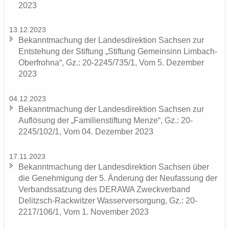
2023
13.12.2023
Be­kannt­ma­chung der Lan­des­di­rek­ti­on Sach­sen zur
Ent­ste­hung der Stif­tung „Stif­tung Ge­mein­sinn Limbach-​
Oberfrohna“, Gz.: 20-2245/735/1, Vom 5. De­zem­ber
2023
04.12.2023
Be­kannt­ma­chung der Lan­des­di­rek­ti­on Sach­sen zur
Auf­lö­sung der „Fa­mi­li­en­stif­tung Menze“, Gz.: 20-
2245/102/1, Vom 04. De­zem­ber 2023
17.11.2023
Be­kannt­ma­chung der Lan­des­di­rek­ti­on Sach­sen über
die Ge­neh­mi­gung der 5. Än­de­rung der Neu­fas­sung der
Ver­bands­sat­zung des DERA­WA Zweck­ver­band
Delitzsch-​Rackwitzer Was­ser­ver­sor­gung, Gz.: 20-
2217/106/1, Vom 1. No­vem­ber 2023