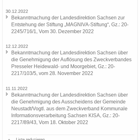
30.12.2022
Be­kannt­ma­chung der Lan­des­di­rek­ti­on Sach­sen zur
Ent­ste­hung der Stif­tung „MAGNIVA-​Stiftung“, Gz.: 20-
2245/716/1, Vom 30. De­zem­ber 2022
12.12.2022
Be­kannt­ma­chung der Lan­des­di­rek­ti­on Sach­sen über
die Ge­neh­mi­gung der Auf­lö­sung des Zweck­ver­ban­des
Pres­se­ler Heidewald-​ und Moor­ge­biet, Gz.: 20-
2217/103/5, vom 28. No­vem­ber 2022
11.11.2022
Be­kannt­ma­chung der Lan­des­di­rek­ti­on Sach­sen über
die Ge­neh­mi­gung des Aus­schei­dens der Ge­mein­de
Neu­stadt/Vogtl. aus dem Zweck­ver­band Kom­mu­na­le
In­for­ma­ti­ons­ver­ar­bei­tung Sach­sen KISA, Gz.: 20-
2217/89/43, Vom 18. Ok­to­ber 2022
Liste re­du­zie­ren ...