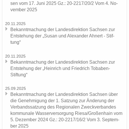
sen vom 17. Juni 2025 Gz.: 20-2217/20/2 Vom 4. No­
vem­ber 2025
20.11.2025
Be­kannt­ma­chung der Lan­des­di­rek­ti­on Sach­sen zur
Ent­ste­hung der „Susan und Alex­an­der Ah­nert - Stif­
tung“
20.11.2025
Be­kannt­ma­chung der Lan­des­di­rek­ti­on Sach­sen zur
Ent­ste­hung der „Hein­rich und Fried­rich Tobaben-​
Stiftung“
25.09.2025
Be­kannt­ma­chung der Lan­des­di­rek­ti­on Sach­sen über
die Ge­neh­mi­gung der 1. Sat­zung zur Än­de­rung der
Ver­bands­sat­zung des Re­gio­na­len Zweck­ver­ban­des
kom­mu­na­le Was­ser­ver­sor­gung Riesa/Gro­ßen­hain vom
5. De­zem­ber 2024 Gz.: 20-2217/16/2 Vom 3. Sep­tem­
ber 2025