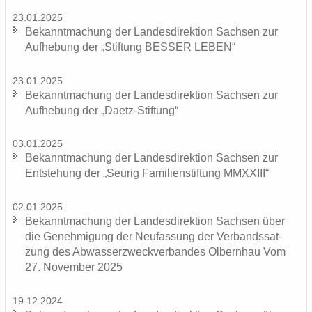
23.01.2025
Be­kannt­ma­chung der Lan­des­di­rek­ti­on Sach­sen zur
Auf­he­bung der „Stif­tung BES­SER LEBEN“
23.01.2025
Be­kannt­ma­chung der Lan­des­di­rek­ti­on Sach­sen zur
Auf­he­bung der „Daetz-​Stiftung“
03.01.2025
Be­kannt­ma­chung der Lan­des­di­rek­ti­on Sach­sen zur
Ent­ste­hung der „Seu­rig Fa­mi­li­en­stif­tung MMXXIII“
02.01.2025
Be­kannt­ma­chung der Lan­des­di­rek­ti­on Sach­sen über
die Ge­neh­mi­gung der Neu­fas­sung der Ver­bands­sat­
zung des Ab­was­ser­zweck­ver­ban­des Ol­bern­hau Vom
27. No­vem­ber 2025
19.12.2024