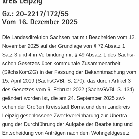
kreis Leip­zig
e
e
­
t
a
­
n
n
o
i
Gz.: 20-2217/172/55
­
m
­
­
n
­
t
a
Vom 16. De­zem­ber 2025
d
d
o
i
­
e
e
n
­
t
Die Lan­des­di­rek­ti­on Sach­sen hat mit Be­schei­den vom 12.
N
N
o
i
No­vem­ber 2025 auf der Grund­la­ge von § 72 Ab­satz 1
a
a
n
­
Satz 3 und 4 in Ver­bin­dung mit § 49 Ab­satz 1 des Säch­si­
­
­
o
v
v
schen Ge­set­zes über kom­mu­na­le Zu­sam­men­ar­beit
n
i
i
(Sächs­KomZG) in der Fas­sung der Be­kannt­ma­chung vom
­
­
15. April 2019 (Sächs­GVBl. S. 270), das durch Ar­ti­kel 3
g
g
des Ge­set­zes vom 9. Fe­bru­ar 2022 (Sächs­GVBl. S. 134)
a
a
ge­än­dert wor­den ist, die am 24. Sep­tem­ber 2025 zwi­
­
­
t
t
schen der Gro­ßen Kreis­stadt Borna und dem Land­kreis
i
i
Leip­zig ge­schlos­se­ne Zweck­ver­ein­ba­rung zur Über­tra­
­
­
gung der Durch­füh­rung der Auf­ga­be der Be­ar­bei­tung und
o
o
Ent­schei­dung von An­trä­gen nach dem Wohn­geld­ge­setz
n
n