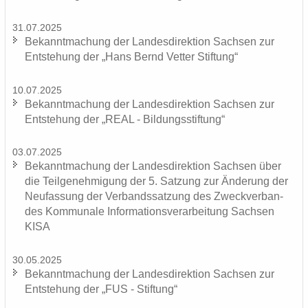
31.07.2025
Be­kannt­ma­chung der Lan­des­di­rek­ti­on Sach­sen zur
Ent­ste­hung der „Hans Bernd Vet­ter Stif­tung“
10.07.2025
Be­kannt­ma­chung der Lan­des­di­rek­ti­on Sach­sen zur
Ent­ste­hung der „REAL - Bil­dungs­stif­tung“
03.07.2025
Be­kannt­ma­chung der Lan­des­di­rek­ti­on Sach­sen über
die Teil­ge­neh­mi­gung der 5. Sat­zung zur Än­de­rung der
Neu­fas­sung der Ver­bands­sat­zung des Zweck­ver­ban­
des Kom­mu­na­le In­for­ma­ti­ons­ver­ar­bei­tung Sach­sen
KISA
30.05.2025
Be­kannt­ma­chung der Lan­des­di­rek­ti­on Sach­sen zur
Ent­ste­hung der „FUS - Stif­tung“