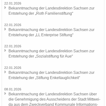
22.01.2026
Be­kannt­ma­chung der Lan­des­di­rek­ti­on Sach­sen zur
Ent­ste­hung der „Roth Fa­mi­li­en­stif­tung“
22.01.2026
Be­kannt­ma­chung der Lan­des­di­rek­ti­on Sach­sen zur
Ent­ste­hung der „LL En­ter­pri­se Stif­tung“
22.01.2026
Be­kannt­ma­chung der Lan­des­di­rek­ti­on Sach­sen zur
Ent­ste­hung der „So­zi­al­stif­tung für Aue“
22.01.2026
Be­kannt­ma­chung der Lan­des­di­rek­ti­on Sach­sen zur
Ent­ste­hung der „Stif­tung En­kel­taug­lich­keit“
08.01.2026
Be­kannt­ma­chung der Lan­des­di­rek­ti­on Sach­sen über
die Ge­neh­mi­gung des Aus­schei­dens der Stadt Mitt­wei­
da aus dem Zweck­ver­band Kom­mu­na­le In­for­ma­ti­ons­