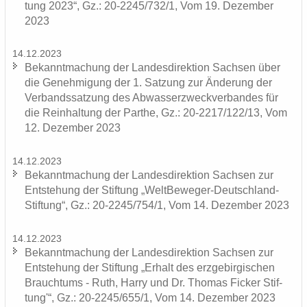
tung 2023“, Gz.: 20-2245/732/1, Vom 19. De­zem­ber
2023
14.12.2023
Be­kannt­ma­chung der Lan­des­di­rek­ti­on Sach­sen über
die Ge­neh­mi­gung der 1. Sat­zung zur Än­de­rung der
Ver­bands­sat­zung des Ab­was­ser­zweck­ver­ban­des für
die Rein­hal­tung der Par­the, Gz.: 20-2217/122/13, Vom
12. De­zem­ber 2023
14.12.2023
Be­kannt­ma­chung der Lan­des­di­rek­ti­on Sach­sen zur
Ent­ste­hung der Stif­tung „WeltBeweger-​Deutschland-
Stiftung“, Gz.: 20-2245/754/1, Vom 14. De­zem­ber 2023
14.12.2023
Be­kannt­ma­chung der Lan­des­di­rek­ti­on Sach­sen zur
Ent­ste­hung der Stif­tung „Er­halt des erz­ge­bir­gi­schen
Brauch­tums - Ruth, Harry und Dr. Tho­mas Fi­cker Stif­
tung'“, Gz.: 20-2245/655/1, Vom 14. De­zem­ber 2023