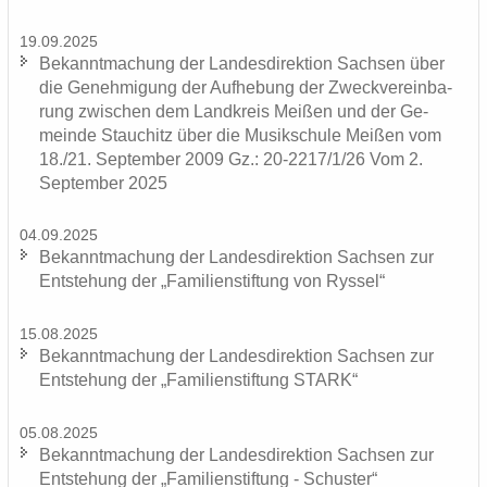
19.09.2025
Be­kannt­ma­chung der Lan­des­di­rek­ti­on Sach­sen über
die Ge­neh­mi­gung der Auf­he­bung der Zweck­ver­ein­ba­
rung zwi­schen dem Land­kreis Mei­ßen und der Ge­
mein­de Stau­chitz über die Mu­sik­schu­le Mei­ßen vom
18./21. Sep­tem­ber 2009 Gz.: 20-2217/1/26 Vom 2.
Sep­tem­ber 2025
04.09.2025
Be­kannt­ma­chung der Lan­des­di­rek­ti­on Sach­sen zur
Ent­ste­hung der „Fa­mi­li­en­stif­tung von Rys­sel“
15.08.2025
Be­kannt­ma­chung der Lan­des­di­rek­ti­on Sach­sen zur
Ent­ste­hung der „Fa­mi­li­en­stif­tung STARK“
05.08.2025
Be­kannt­ma­chung der Lan­des­di­rek­ti­on Sach­sen zur
Ent­ste­hung der „Fa­mi­li­en­stif­tung - Schus­ter“