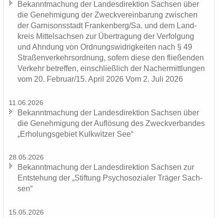
Be­kannt­ma­chung der Lan­des­di­rek­ti­on Sach­sen über
die Ge­neh­mi­gung der Zweck­ver­ein­ba­rung zwi­schen
der Gar­ni­sons­stadt Fran­ken­berg/Sa. und dem Land­
kreis Mit­tel­sach­sen zur Über­tra­gung der Ver­fol­gung
und Ahn­dung von Ord­nungs­wid­rig­kei­ten nach § 49
Stra­ßen­ver­kehrs­ord­nung, so­fern diese den flie­ßen­den
Ver­kehr be­tref­fen, ein­schließ­lich der Nacher­mitt­lun­gen
vom 20. Fe­bru­ar/15. April 2026 Vom 2. Juli 2026
11.06.2026
Be­kannt­ma­chung der Lan­des­di­rek­ti­on Sach­sen über
die Ge­neh­mi­gung der Auf­lö­sung des Zweck­ver­ban­des
„Er­ho­lungs­ge­biet Kulk­wit­zer See“
28.05.2026
Be­kannt­ma­chung der Lan­des­di­rek­ti­on Sach­sen zur
Ent­ste­hung der „Stif­tung Psy­cho­so­zia­ler Trä­ger Sach­
sen“
15.05.2026