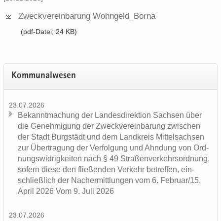
Zweck­ver­ein­ba­rung Wohn­geld_​Borna
(pdf-​Datei; 24 KB)
Kom­mu­nal­we­sen
23.07.2026
Be­kannt­ma­chung der Lan­des­di­rek­ti­on Sach­sen über
die Ge­neh­mi­gung der Zweck­ver­ein­ba­rung zwi­schen
der Stadt Burg­städt und dem Land­kreis Mit­tel­sach­sen
zur Über­tra­gung der Ver­fol­gung und Ahn­dung von Ord­
nungs­wid­rig­kei­ten nach § 49 Stra­ßen­ver­kehrs­ord­nung,
so­fern diese den flie­ßen­den Ver­kehr be­tref­fen, ein­
schließ­lich der Nacher­mitt­lun­gen vom 6. Fe­bru­ar/15.
April 2026 Vom 9. Juli 2026
23.07.2026