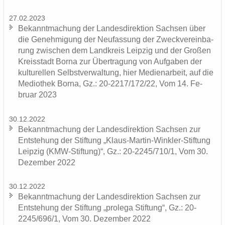
27.02.2023
Be­kannt­ma­chung der Lan­des­di­rek­ti­on Sach­sen über
die Ge­neh­mi­gung der Neu­fas­sung der Zweck­ver­ein­ba­
rung zwi­schen dem Land­kreis Leip­zig und der Gro­ßen
Kreis­stadt Borna zur Über­tra­gung von Auf­ga­ben der
kul­tu­rel­len Selbst­ver­wal­tung, hier Me­di­en­ar­beit, auf die
Me­dio­thek Borna, Gz.: 20-2217/172/22, Vom 14. Fe­
bru­ar 2023
30.12.2022
Be­kannt­ma­chung der Lan­des­di­rek­ti­on Sach­sen zur
Ent­ste­hung der Stif­tung „Klaus-​Martin-Winkler-Stiftung
Leip­zig (KMW-​Stiftung)“, Gz.: 20-2245/710/1, Vom 30.
De­zem­ber 2022
30.12.2022
Be­kannt­ma­chung der Lan­des­di­rek­ti­on Sach­sen zur
Ent­ste­hung der Stif­tung „pro­le­ga Stif­tung“, Gz.: 20-
2245/696/1, Vom 30. De­zem­ber 2022