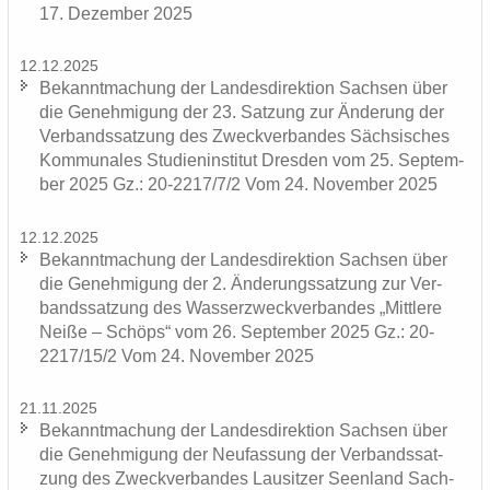
17. De­zem­ber 2025
12.12.2025
Be­kannt­ma­chung der Lan­des­di­rek­ti­on Sach­sen über
die Ge­neh­mi­gung der 23. Sat­zung zur Än­de­rung der
Ver­bands­sat­zung des Zweck­ver­ban­des Säch­si­sches
Kom­mu­na­les Stu­di­en­in­sti­tut Dres­den vom 25. Sep­tem­
ber 2025 Gz.: 20-2217/7/2 Vom 24. No­vem­ber 2025
12.12.2025
Be­kannt­ma­chung der Lan­des­di­rek­ti­on Sach­sen über
die Ge­neh­mi­gung der 2. Än­de­rungs­sat­zung zur Ver­
bands­sat­zung des Was­ser­zweck­ver­ban­des „Mitt­le­re
Neiße – Schöps“ vom 26. Sep­tem­ber 2025 Gz.: 20-
2217/15/2 Vom 24. No­vem­ber 2025
21.11.2025
Be­kannt­ma­chung der Lan­des­di­rek­ti­on Sach­sen über
die Ge­neh­mi­gung der Neu­fas­sung der Ver­bands­sat­
zung des Zweck­ver­ban­des Lau­sit­zer Se­en­land Sach­