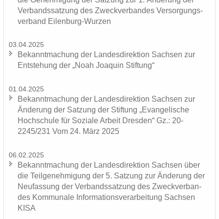
Ver­bands­sat­zung des Zweck­ver­ban­des Ver­sor­gungs­
ver­band Eilenburg-​Wurzen
03.04.2025
Be­kannt­ma­chung der Lan­des­di­rek­ti­on Sach­sen zur
Ent­ste­hung der „Noah Joa­quin Stif­tung“
01.04.2025
Be­kannt­ma­chung der Lan­des­di­rek­ti­on Sach­sen zur
Än­de­rung der Sat­zung der Stif­tung „Evan­ge­li­sche
Hoch­schu­le für So­zia­le Ar­beit Dres­den“ Gz.: 20-
2245/231 Vom 24. März 2025
06.02.2025
Be­kannt­ma­chung der Lan­des­di­rek­ti­on Sach­sen über
die Teil­ge­neh­mi­gung der 5. Sat­zung zur Än­de­rung der
Neu­fas­sung der Ver­bands­sat­zung des Zweck­ver­ban­
des Kom­mu­na­le In­for­ma­ti­ons­ver­ar­bei­tung Sach­sen
KISA