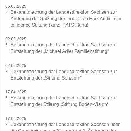
06.05.2025
Be­kannt­ma­chung der Lan­des­di­rek­ti­on Sach­sen zur
Än­de­rung der Sat­zung der In­no­va­ti­on Park Ar­ti­fi­ci­al In­
tel­li­gence Stif­tung (kurz: IPAI Stif­tung)
02.05.2025
Be­kannt­ma­chung der Lan­des­di­rek­ti­on Sach­sen zur
Ent­ste­hung der „Mi­cha­el Adler Fa­mi­li­en­stif­tung“
02.05.2025
Be­kannt­ma­chung der Lan­des­di­rek­ti­on Sach­sen zur
Ent­ste­hung der „Stif­tung Scha­lom“
17.04.2025
Be­kannt­ma­chung der Lan­des­di­rek­ti­on Sach­sen zur
Ent­ste­hung der Stif­tung „Stif­tung Boden-​Vision“
17.04.2025
Be­kannt­ma­chung der Lan­des­di­rek­ti­on Sach­sen über
die Ge­neh­mi­gung der Sat­zung zur 1. Än­de­rung der