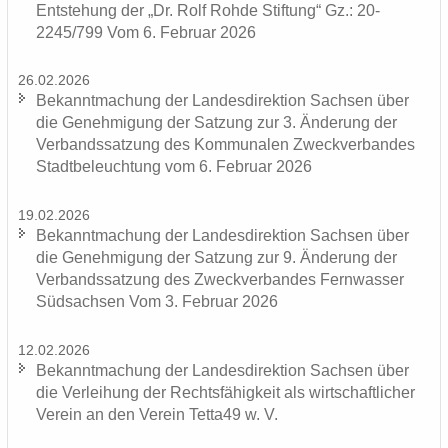
Ent­ste­hung der „Dr. Rolf Rohde Stif­tung“ Gz.: 20-
2245/799 Vom 6. Fe­bru­ar 2026
26.02.2026
Be­kannt­ma­chung der Lan­des­di­rek­ti­on Sach­sen über
die Ge­neh­mi­gung der Sat­zung zur 3. Än­de­rung der
Ver­bands­sat­zung des Kom­mu­na­len Zweck­ver­ban­des
Stadt­be­leuch­tung vom 6. Fe­bru­ar 2026
19.02.2026
Be­kannt­ma­chung der Lan­des­di­rek­ti­on Sach­sen über
die Ge­neh­mi­gung der Sat­zung zur 9. Än­de­rung der
Ver­bands­sat­zung des Zweck­ver­ban­des Fern­was­ser
Süd­sach­sen Vom 3. Fe­bru­ar 2026
12.02.2026
Be­kannt­ma­chung der Lan­des­di­rek­ti­on Sach­sen über
die Ver­lei­hung der Rechts­fä­hig­keit als wirt­schaft­li­cher
Ver­ein an den Ver­ein Tetta49 w. V.