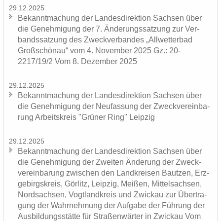
29.12.2025
Be­kannt­ma­chung der Lan­des­di­rek­ti­on Sach­sen über
die Ge­neh­mi­gung der 7. Än­de­rungs­sat­zung zur Ver­
bands­sat­zung des Zweck­ver­ban­des „All­wet­ter­bad
Groß­schön­au“ vom 4. No­vem­ber 2025 Gz.: 20-
2217/19/2 Vom 8. De­zem­ber 2025
29.12.2025
Be­kannt­ma­chung der Lan­des­di­rek­ti­on Sach­sen über
die Ge­neh­mi­gung der Neu­fas­sung der Zweck­ver­ein­ba­
rung Ar­beits­kreis "Grü­ner Ring" Leip­zig
29.12.2025
Be­kannt­ma­chung der Lan­des­di­rek­ti­on Sach­sen über
die Ge­neh­mi­gung der Zwei­ten Än­de­rung der Zweck­
ver­ein­ba­rung zwi­schen den Land­krei­sen Baut­zen, Erz­
ge­birgs­kreis, Gör­litz, Leip­zig, Mei­ßen, Mit­tel­sach­sen,
Nord­sach­sen, Vogt­land­kreis und Zwi­ckau zur Über­tra­
gung der Wahr­neh­mung der Auf­ga­be der Füh­rung der
Aus­bil­dungs­stät­te für Stra­ßen­wär­ter in Zwi­ckau Vom