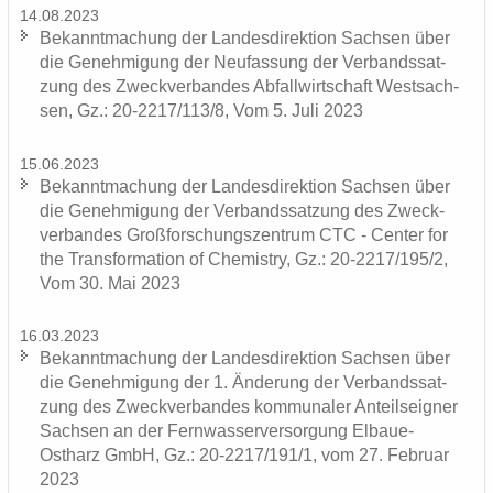
14.08.2023
Be­kannt­ma­chung der Lan­des­di­rek­ti­on Sach­sen über
die Ge­neh­mi­gung der Neu­fas­sung der Ver­bands­sat­
zung des Zweck­ver­ban­des Ab­fall­wirt­schaft West­sach­
sen, Gz.: 20-2217/113/8, Vom 5. Juli 2023
15.06.2023
Be­kannt­ma­chung der Lan­des­di­rek­ti­on Sach­sen über
die Ge­neh­mi­gung der Ver­bands­sat­zung des Zweck­
ver­ban­des Groß­for­schungs­zen­trum CTC - Cen­ter for
the Trans­for­ma­ti­on of Che­mis­try, Gz.: 20-2217/195/2,
Vom 30. Mai 2023
16.03.2023
Be­kannt­ma­chung der Lan­des­di­rek­ti­on Sach­sen über
die Ge­neh­mi­gung der 1. Än­de­rung der Ver­bands­sat­
zung des Zweck­ver­ban­des kom­mu­na­ler An­teils­eig­ner
Sach­sen an der Fern­was­ser­ver­sor­gung Elbaue-​
Ostharz GmbH, Gz.: 20-2217/191/1, vom 27. Fe­bru­ar
2023