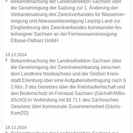
Be­kannt­ma­chung der Lan­des­di­rek­ti­on Sach­sen über
die Ge­neh­mi­gung der Sat­zung zur 1. Än­de­rung der
Ver­bands­sat­zung des Zweck­ver­ban­des für Was­ser­ver­
sor­gung und Ab­was­ser­be­sei­ti­gung Leipzig-​Land zur
Ein­glie­de­rung des Zweck­ver­ban­des kom­mu­na­ler An­
teils­eig­ner Sach­sen an der Fern­was­ser­ver­sor­gung
Elbaue-​Ostharz GmbH
19.12.2024
Be­kannt­ma­chung der Lan­des­di­rek­ti­on Sach­sen über
die Ge­neh­mi­gung der Zweck­ver­ein­ba­rung zwi­schen
dem Land­kreis Nord­sach­sen und der Gro­ßen Kreis­
stadt Ei­len­burg über eine Auf­ga­ben­über­tra­gung nach §
2 Abs. 3 des Ge­set­zes über die Kreis­lauf­wirt­schaft und
den Bo­den­schutz im Frei­staat Sach­sen (Sächs­KrW­Bo­
dSchG) in Ver­bin­dung mit §§ 71 f. des Säch­si­schen
Ge­set­zes über kom­mu­na­le Zu­sam­men­ar­beit (Sächs­
KomZG)
19.12.2024