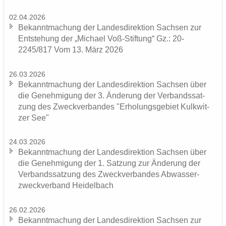
02.04.2026
Be­kannt­ma­chung der Lan­des­di­rek­ti­on Sach­sen zur
Ent­ste­hung der „Mi­cha­el Voß-​Stiftung“ Gz.: 20-
2245/817 Vom 13. März 2026
26.03.2026
Be­kannt­ma­chung der Lan­des­di­rek­ti­on Sach­sen über
die Ge­neh­mi­gung der 3. Än­de­rung der Ver­bands­sat­
zung des Zweck­ver­ban­des "Er­ho­lungs­ge­biet Kulk­wit­
zer See"
24.03.2026
Be­kannt­ma­chung der Lan­des­di­rek­ti­on Sach­sen über
die Ge­neh­mi­gung der 1. Sat­zung zur Än­de­rung der
Ver­bands­sat­zung des Zweck­ver­ban­des Ab­was­ser­
zweck­ver­band Hei­del­bach
26.02.2026
Be­kannt­ma­chung der Lan­des­di­rek­ti­on Sach­sen zur