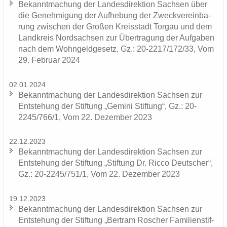
Be­kannt­ma­chung der Lan­des­di­rek­ti­on Sach­sen über
die Ge­neh­mi­gung der Auf­he­bung der Zweck­ver­ein­ba­
rung zwi­schen der Gro­ßen Kreis­stadt Tor­gau und dem
Land­kreis Nord­sach­sen zur Über­tra­gung der Auf­ga­ben
nach dem Wohn­geld­ge­setz, Gz.: 20-2217/172/33, Vom
29. Fe­bru­ar 2024
02.01.2024
Be­kannt­ma­chung der Lan­des­di­rek­ti­on Sach­sen zur
Ent­ste­hung der Stif­tung „Ge­mi­ni Stif­tung“, Gz.: 20-
2245/766/1, Vom 22. De­zem­ber 2023
22.12.2023
Be­kannt­ma­chung der Lan­des­di­rek­ti­on Sach­sen zur
Ent­ste­hung der Stif­tung „Stif­tung Dr. Ricco Deut­scher“,
Gz.: 20-2245/751/1, Vom 22. De­zem­ber 2023
19.12.2023
Be­kannt­ma­chung der Lan­des­di­rek­ti­on Sach­sen zur
Ent­ste­hung der Stif­tung „Bert­ram Ro­scher Fa­mi­li­en­stif­