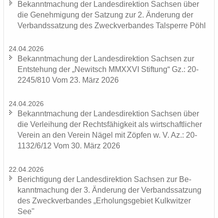
Be­kannt­ma­chung der Lan­des­di­rek­ti­on Sach­sen über
die Ge­neh­mi­gung der Sat­zung zur 2. Än­de­rung der
Ver­bands­sat­zung des Zweck­ver­ban­des Tal­sper­re Pöhl
24.04.2026
Be­kannt­ma­chung der Lan­des­di­rek­ti­on Sach­sen zur
Ent­ste­hung der „Ne­witsch MMXXVI Stif­tung“ Gz.: 20-
2245/810 Vom 23. März 2026
24.04.2026
Be­kannt­ma­chung der Lan­des­di­rek­ti­on Sach­sen über
die Ver­lei­hung der Rechts­fä­hig­keit als wirt­schaft­li­cher
Ver­ein an den Ver­ein Nägel mit Zöp­fen w. V. Az.: 20-
1132/6/12 Vom 30. März 2026
22.04.2026
Be­rich­ti­gung der Lan­des­di­rek­ti­on Sach­sen zur Be­
kannt­ma­chung der 3. Än­de­rung der Ver­bands­sat­zung
des Zweck­ver­ban­des „Er­ho­lungs­ge­biet Kulk­wit­zer
See"