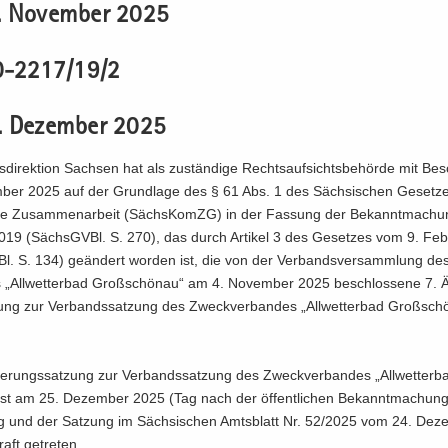
 No­vem­ber 2025
0-2217/19/2
 De­zem­ber 2025
­di­rek­ti­on Sach­sen hat als zu­stän­di­ge Rechts­auf­sichts­be­hör­de mit B
­ber 2025 auf der Grund­la­ge des § 61 Abs. 1 des Säch­si­schen Ge­set­z
le Zu­sam­men­ar­beit (Sächs­KomZG) in der Fas­sung der Be­kannt­ma­ch
2019 (Sächs­GVBl. S. 270), das durch Ar­ti­kel 3 des Ge­set­zes vom 9. Fe­
l. S. 134) ge­än­dert wor­den ist, die von der Ver­bands­ver­samm­lung d
 „All­wet­ter­bad Groß­schön­au“ am 4. No­vem­ber 2025 be­schlos­se­ne 7. 
zung zur Ver­bands­sat­zung des Zweck­ver­ban­des „All­wet­ter­bad Groß­sch
e­rungs­sat­zung zur Ver­bands­sat­zung des Zweck­ver­ban­des „All­wet­ter­
ist am 25. De­zem­ber 2025 (Tag nach der öf­fent­li­chen Be­kannt­ma­chun
g und der Sat­zung im Säch­si­schen Amts­blatt Nr. 52/2025 vom 24. De­z
aft ge­tre­ten.