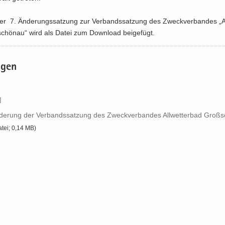
r 7. Än­de­rungs­sat­zung zur Ver­bands­sat­zung des Zweck­ver­ban­des „All
chön­au“ wird als Datei zum Down­load bei­gefügt.
a­gen
]
n­de­rung der Ver­bands­sat­zung des Zweck­ver­ban­des All­wet­ter­bad Groß­
atei; 0,14 MB)