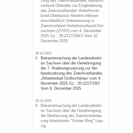
zung des Zweck­ver­ban­des Ver­kehrs­
ver­bund Ober­el­be zur Ein­glie­de­rung
des Zweck­ver­ban­des Ver­kehrs­ver­
bund Oberlausitz-​Niederschlesien
ein­schließ­lich Um­be­nen­nung in
Zweck­ver­band Ver­kehrs­ver­bund Ost­
sach­sen (ZVVO) vom 4. De­zem­ber
2025 Gz.: 20-2217/206/1 Vom 10.
De­zem­ber 2025
29.12.2025
Be­kannt­ma­chung der Lan­des­di­rek­ti­
on Sach­sen über die Ge­neh­mi­gung
der 7. Än­de­rungs­sat­zung zur Ver­
bands­sat­zung des Zweck­ver­ban­des
„All­wet­ter­bad Groß­schön­au“ vom 4.
No­vem­ber 2025 Gz.: 20-2217/19/2
Vom 8. De­zem­ber 2025
29.12.2025
Be­kannt­ma­chung der Lan­des­di­rek­ti­
on Sach­sen über die Ge­neh­mi­gung
der Neu­fas­sung der Zweck­ver­ein­ba­
rung Ar­beits­kreis "Grü­ner Ring" Leip­
zig