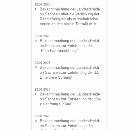
12.02.2026
Be­kannt­ma­chung der Lan­des­di­rek­ti­
on Sach­sen über die Ver­lei­hung der
Rechts­fä­hig­keit als wirt­schaft­li­cher
Ver­ein an den Ver­ein Tetta49 w. V.
22.01.2026
Be­kannt­ma­chung der Lan­des­di­rek­ti­
on Sach­sen zur Ent­ste­hung der
„Roth Fa­mi­li­en­stif­tung“
22.01.2026
Be­kannt­ma­chung der Lan­des­di­rek­ti­
on Sach­sen zur Ent­ste­hung der „LL
En­ter­pri­se Stif­tung“
22.01.2026
Be­kannt­ma­chung der Lan­des­di­rek­ti­
on Sach­sen zur Ent­ste­hung der „So­
zi­al­stif­tung für Aue“
22.01.2026
Be­kannt­ma­chung der Lan­des­di­rek­ti­
on Sach­sen zur Ent­ste­hung der