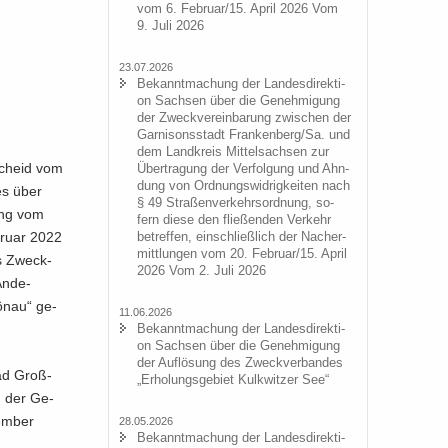
vom 6. Fe­bru­ar/15. April 2026 Vom
9. Juli 2026
23.07.2026
Be­kannt­ma­chung der Lan­des­di­rek­ti­
on Sach­sen über die Ge­neh­mi­gung
der Zweck­ver­ein­ba­rung zwi­schen der
Gar­ni­sons­stadt Fran­ken­berg/Sa. und
dem Land­kreis Mit­tel­sach­sen zur
e­scheid vom
Über­tra­gung der Ver­fol­gung und Ahn­
dung von Ord­nungs­wid­rig­kei­ten nach
es über
§ 49 Stra­ßen­ver­kehrs­ord­nung, so­
ung vom
fern diese den flie­ßen­den Ver­kehr
bru­ar 2022
be­tref­fen, ein­schließ­lich der Nacher­
mitt­lun­gen vom 20. Fe­bru­ar/15. April
es Zweck­
2026 Vom 2. Juli 2026
Än­de­
ön­au“ ge­
11.06.2026
Be­kannt­ma­chung der Lan­des­di­rek­ti­
on Sach­sen über die Ge­neh­mi­gung
der Auf­lö­sung des Zweck­ver­ban­des
bad Groß­
„Er­ho­lungs­ge­biet Kulk­wit­zer See“
g der Ge­
em­ber
28.05.2026
Be­kannt­ma­chung der Lan­des­di­rek­ti­