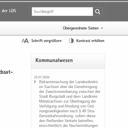
 der LDS
Übergeordnete Seiten
Schrift vergrößern
Kontrast erhöhen
Kom­mu­nal­we­sen
s­sat­
23.07.2026
Be­kannt­ma­chung der Lan­des­di­rek­ti­
on Sach­sen über die Ge­neh­mi­gung
der Zweck­ver­ein­ba­rung zwi­schen der
Stadt Burg­städt und dem Land­kreis
Mit­tel­sach­sen zur Über­tra­gung der
Ver­fol­gung und Ahn­dung von Ord­
nungs­wid­rig­kei­ten nach § 49 Stra­
ßen­ver­kehrs­ord­nung, so­fern diese
den flie­ßen­den Ver­kehr be­tref­fen,
ein­schließ­lich der Nacher­mitt­lun­gen