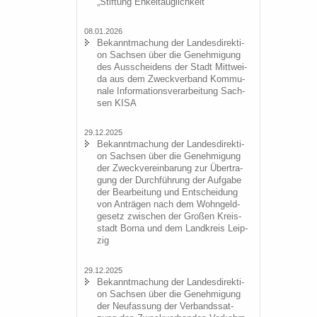
„Stif­tung En­kel­taug­lich­keit“
08.01.2026
Be­kannt­ma­chung der Lan­des­di­rek­ti­
on Sach­sen über die Ge­neh­mi­gung
des Aus­schei­dens der Stadt Mitt­wei­
da aus dem Zweck­ver­band Kom­mu­
na­le In­for­ma­ti­ons­ver­ar­bei­tung Sach­
sen KISA
29.12.2025
Be­kannt­ma­chung der Lan­des­di­rek­ti­
on Sach­sen über die Ge­neh­mi­gung
der Zweck­ver­ein­ba­rung zur Über­tra­
gung der Durch­füh­rung der Auf­ga­be
der Be­ar­bei­tung und Ent­schei­dung
von An­trä­gen nach dem Wohn­geld­
ge­setz zwi­schen der Gro­ßen Kreis­
stadt Borna und dem Land­kreis Leip­
zig
29.12.2025
Be­kannt­ma­chung der Lan­des­di­rek­ti­
on Sach­sen über die Ge­neh­mi­gung
der Neu­fas­sung der Ver­bands­sat­