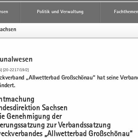
hsen
Politik und Verwaltung
Fachthemen
Sach­sen
­nal­we­sen
] [20-2217/19/2]
k­ver­band „All­wet­ter­bad Groß­schön­au“ hat seine Ver­band
n­dert.
nt­ma­chung
­des­di­rek­ti­on Sach­sen
ie Ge­neh­mi­gung der
e­rungs­sat­zung zur Ver­bands­sat­zung
ck­ver­ban­des „All­wet­ter­bad Groß­schön­au“