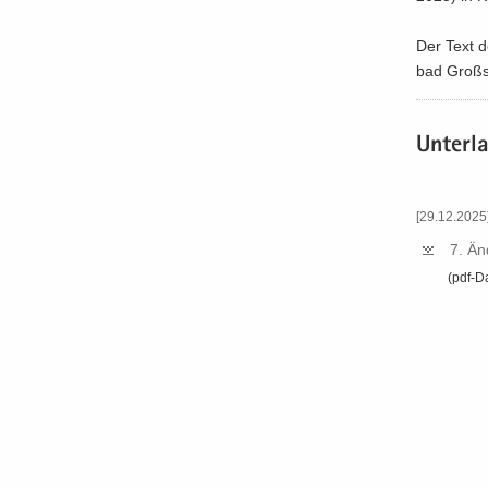
Der Text de
bad Groß­s
Un­ter­l
[29.12.2025
7.​ Ä
(pdf-​D