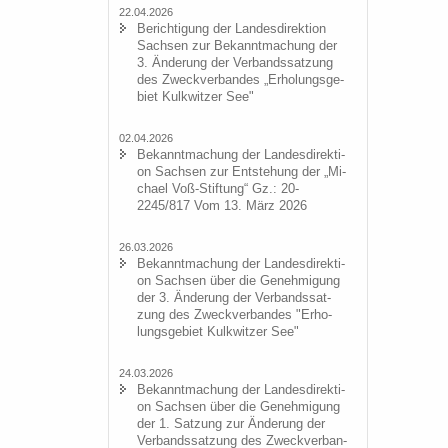
22.04.2026
Be­rich­ti­gung der Lan­des­di­rek­ti­on
Sach­sen zur Be­kannt­ma­chung der
3. Än­de­rung der Ver­bands­sat­zung
des Zweck­ver­ban­des „Er­ho­lungs­ge­
biet Kulk­wit­zer See"
02.04.2026
Be­kannt­ma­chung der Lan­des­di­rek­ti­
on Sach­sen zur Ent­ste­hung der „Mi­
cha­el Voß-​Stiftung“ Gz.: 20-
2245/817 Vom 13. März 2026
26.03.2026
Be­kannt­ma­chung der Lan­des­di­rek­ti­
on Sach­sen über die Ge­neh­mi­gung
der 3. Än­de­rung der Ver­bands­sat­
zung des Zweck­ver­ban­des "Er­ho­
lungs­ge­biet Kulk­wit­zer See"
24.03.2026
Be­kannt­ma­chung der Lan­des­di­rek­ti­
on Sach­sen über die Ge­neh­mi­gung
der 1. Sat­zung zur Än­de­rung der
Ver­bands­sat­zung des Zweck­ver­ban­