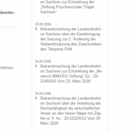
on Sach­sen zur Ent­ste­hung der
„Stif­tung Psy­cho­so­zia­ler Trä­ger
Sach­sen“
­wet­ter­
15.05.2026
Be­kannt­ma­chung der Lan­des­di­rek­ti­
on Sach­sen über die Ge­neh­mi­gung
der Sat­zung zur 2. Än­de­rung der
Ver­bands­sat­zung des Zweck­ver­ban­
des Tal­sper­re Pöhl
24.04.2026
Be­kannt­ma­chung der Lan­des­di­rek­ti­
schön­au
on Sach­sen zur Ent­ste­hung der „Ne­
witsch MMXXVI Stif­tung“ Gz.: 20-
2245/810 Vom 23. März 2026
24.04.2026
Be­kannt­ma­chung der Lan­des­di­rek­ti­
on Sach­sen über die Ver­lei­hung der
Rechts­fä­hig­keit als wirt­schaft­li­cher
Ver­ein an den Ver­ein Nägel mit Zöp­
fen w. V. Az.: 20-1132/6/12 Vom 30.
März 2026