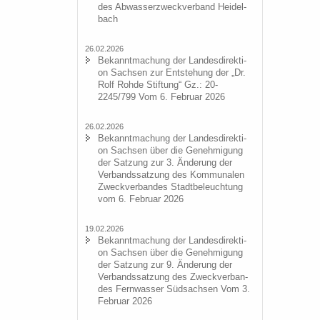
des Ab­was­ser­zweck­ver­band Hei­del­
bach
26.02.2026
Be­kannt­ma­chung der Lan­des­di­rek­ti­
on Sach­sen zur Ent­ste­hung der „Dr.
Rolf Rohde Stif­tung“ Gz.: 20-
2245/799 Vom 6. Fe­bru­ar 2026
26.02.2026
Be­kannt­ma­chung der Lan­des­di­rek­ti­
on Sach­sen über die Ge­neh­mi­gung
der Sat­zung zur 3. Än­de­rung der
Ver­bands­sat­zung des Kom­mu­na­len
Zweck­ver­ban­des Stadt­be­leuch­tung
vom 6. Fe­bru­ar 2026
19.02.2026
Be­kannt­ma­chung der Lan­des­di­rek­ti­
on Sach­sen über die Ge­neh­mi­gung
der Sat­zung zur 9. Än­de­rung der
Ver­bands­sat­zung des Zweck­ver­ban­
des Fern­was­ser Süd­sach­sen Vom 3.
Fe­bru­ar 2026