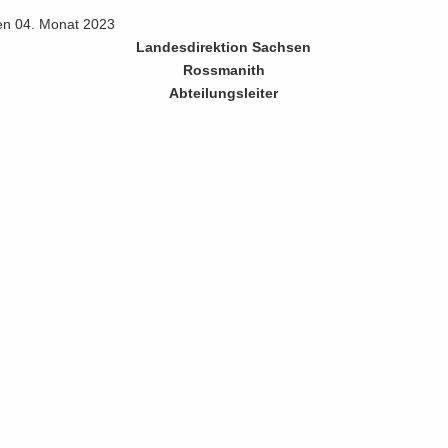
den 04. Monat 2023
Lan­des­di­rek­ti­on Sach­sen
Ross­ma­nith
Ab­tei­lungs­lei­ter