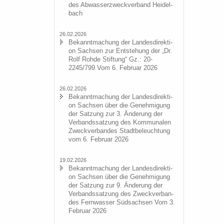
des Ab­was­ser­zweck­ver­band Hei­del­
bach
26.02.2026
Be­kannt­ma­chung der Lan­des­di­rek­ti­
on Sach­sen zur Ent­ste­hung der „Dr.
Rolf Rohde Stif­tung“ Gz.: 20-
2245/799 Vom 6. Fe­bru­ar 2026
26.02.2026
Be­kannt­ma­chung der Lan­des­di­rek­ti­
on Sach­sen über die Ge­neh­mi­gung
der Sat­zung zur 3. Än­de­rung der
Ver­bands­sat­zung des Kom­mu­na­len
Zweck­ver­ban­des Stadt­be­leuch­tung
vom 6. Fe­bru­ar 2026
19.02.2026
Be­kannt­ma­chung der Lan­des­di­rek­ti­
on Sach­sen über die Ge­neh­mi­gung
der Sat­zung zur 9. Än­de­rung der
Ver­bands­sat­zung des Zweck­ver­ban­
des Fern­was­ser Süd­sach­sen Vom 3.
Fe­bru­ar 2026