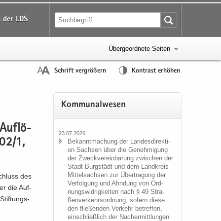
 der LDS
Übergeordnete Seiten
Schrift vergrößern
Kontrast erhöhen
Kom­mu­nal­we­sen
Auf­lö­
23.07.2026
102/1,
Be­kannt­ma­chung der Lan­des­di­rek­ti­
on Sach­sen über die Ge­neh­mi­gung
der Zweck­ver­ein­ba­rung zwi­schen der
Stadt Burg­städt und dem Land­kreis
Mit­tel­sach­sen zur Über­tra­gung der
schluss des
Ver­fol­gung und Ahn­dung von Ord­
ber die Auf­
nungs­wid­rig­kei­ten nach § 49 Stra­
Stif­tungs­
ßen­ver­kehrs­ord­nung, so­fern diese
den flie­ßen­den Ver­kehr be­tref­fen,
ein­schließ­lich der Nacher­mitt­lun­gen