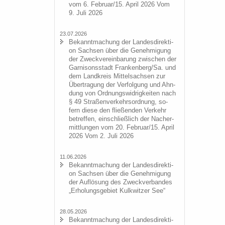
vom 6. Fe­bru­ar/15. April 2026 Vom
9. Juli 2026
23.07.2026
Be­kannt­ma­chung der Lan­des­di­rek­ti­
on Sach­sen über die Ge­neh­mi­gung
der Zweck­ver­ein­ba­rung zwi­schen der
Gar­ni­sons­stadt Fran­ken­berg/Sa. und
dem Land­kreis Mit­tel­sach­sen zur
Über­tra­gung der Ver­fol­gung und Ahn­
dung von Ord­nungs­wid­rig­kei­ten nach
§ 49 Stra­ßen­ver­kehrs­ord­nung, so­
fern diese den flie­ßen­den Ver­kehr
be­tref­fen, ein­schließ­lich der Nacher­
mitt­lun­gen vom 20. Fe­bru­ar/15. April
2026 Vom 2. Juli 2026
11.06.2026
Be­kannt­ma­chung der Lan­des­di­rek­ti­
on Sach­sen über die Ge­neh­mi­gung
der Auf­lö­sung des Zweck­ver­ban­des
„Er­ho­lungs­ge­biet Kulk­wit­zer See“
28.05.2026
Be­kannt­ma­chung der Lan­des­di­rek­ti­