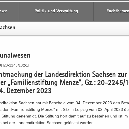
hsen
Politik und Verwaltung
Fachthemen
Sach­sen
­nal­we­sen
] [20-2245/102/1]
t­ma­chung der Lan­des­di­rek­ti­on Sach­sen zur 
er „Fa­mi­li­en­stif­tung Menze“, Gz.: 20-2245/
. De­zem­ber 2023
s­di­rek­ti­on Sach­sen hat mit Be­scheid vom 04. De­zem­ber 2023 den Be­
s der „Fa­mi­li­en­stif­tung Menze“ mit Sitz in Leip­zig vom 02. April 2023 ü
 Stif­tung ge­neh­migt. Die Stif­tung hört damit auf zu be­stehen und ist im 
is bei der Lan­des­di­rek­ti­on Sach­sen ge­löscht wor­den.