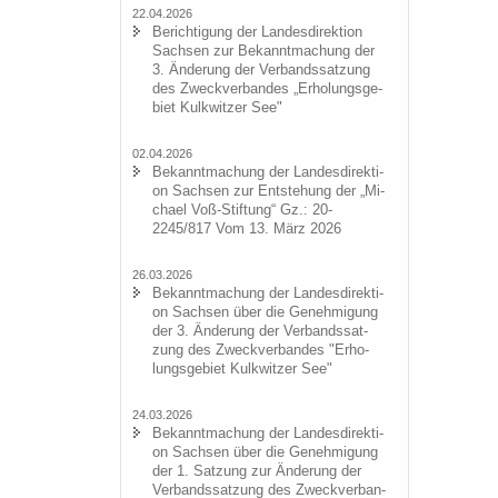
22.04.2026
Be­rich­ti­gung der Lan­des­di­rek­ti­on
Sach­sen zur Be­kannt­ma­chung der
3. Än­de­rung der Ver­bands­sat­zung
des Zweck­ver­ban­des „Er­ho­lungs­ge­
biet Kulk­wit­zer See"
02.04.2026
Be­kannt­ma­chung der Lan­des­di­rek­ti­
on Sach­sen zur Ent­ste­hung der „Mi­
cha­el Voß-​Stiftung“ Gz.: 20-
2245/817 Vom 13. März 2026
26.03.2026
Be­kannt­ma­chung der Lan­des­di­rek­ti­
on Sach­sen über die Ge­neh­mi­gung
der 3. Än­de­rung der Ver­bands­sat­
zung des Zweck­ver­ban­des "Er­ho­
lungs­ge­biet Kulk­wit­zer See"
24.03.2026
Be­kannt­ma­chung der Lan­des­di­rek­ti­
on Sach­sen über die Ge­neh­mi­gung
der 1. Sat­zung zur Än­de­rung der
Ver­bands­sat­zung des Zweck­ver­ban­