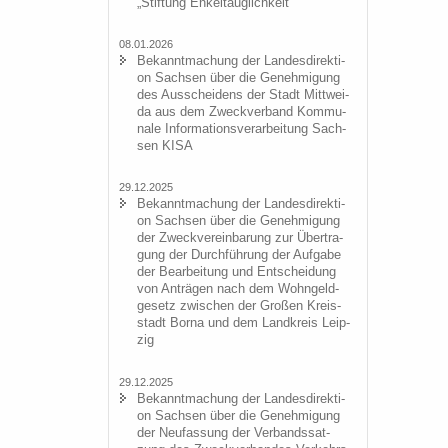
„Stif­tung En­kel­taug­lich­keit“
08.01.2026
Be­kannt­ma­chung der Lan­des­di­rek­ti­
on Sach­sen über die Ge­neh­mi­gung
des Aus­schei­dens der Stadt Mitt­wei­
da aus dem Zweck­ver­band Kom­mu­
na­le In­for­ma­ti­ons­ver­ar­bei­tung Sach­
sen KISA
29.12.2025
Be­kannt­ma­chung der Lan­des­di­rek­ti­
on Sach­sen über die Ge­neh­mi­gung
der Zweck­ver­ein­ba­rung zur Über­tra­
gung der Durch­füh­rung der Auf­ga­be
der Be­ar­bei­tung und Ent­schei­dung
von An­trä­gen nach dem Wohn­geld­
ge­setz zwi­schen der Gro­ßen Kreis­
stadt Borna und dem Land­kreis Leip­
zig
29.12.2025
Be­kannt­ma­chung der Lan­des­di­rek­ti­
on Sach­sen über die Ge­neh­mi­gung
der Neu­fas­sung der Ver­bands­sat­