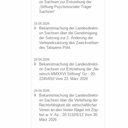
on Sach­sen zur Ent­ste­hung der
„Stif­tung Psy­cho­so­zia­ler Trä­ger
Sach­sen“
15.05.2026
Be­kannt­ma­chung der Lan­des­di­rek­ti­
on Sach­sen über die Ge­neh­mi­gung
der Sat­zung zur 2. Än­de­rung der
Ver­bands­sat­zung des Zweck­ver­ban­
des Tal­sper­re Pöhl
24.04.2026
Be­kannt­ma­chung der Lan­des­di­rek­ti­
on Sach­sen zur Ent­ste­hung der „Ne­
witsch MMXXVI Stif­tung“ Gz.: 20-
2245/810 Vom 23. März 2026
24.04.2026
Be­kannt­ma­chung der Lan­des­di­rek­ti­
on Sach­sen über die Ver­lei­hung der
Rechts­fä­hig­keit als wirt­schaft­li­cher
Ver­ein an den Ver­ein Nägel mit Zöp­
fen w. V. Az.: 20-1132/6/12 Vom 30.
März 2026