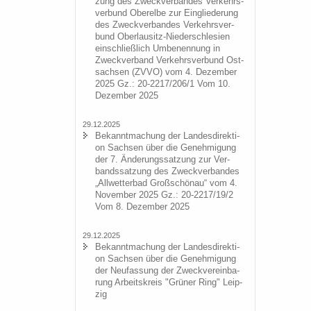
zung des Zweck­ver­ban­des Ver­kehrs­
ver­bund Ober­el­be zur Ein­glie­de­rung
des Zweck­ver­ban­des Ver­kehrs­ver­
bund Oberlausitz-​Niederschlesien
ein­schließ­lich Um­be­nen­nung in
Zweck­ver­band Ver­kehrs­ver­bund Ost­
sach­sen (ZVVO) vom 4. De­zem­ber
2025 Gz.: 20-2217/206/1 Vom 10.
De­zem­ber 2025
29.12.2025
Be­kannt­ma­chung der Lan­des­di­rek­ti­
on Sach­sen über die Ge­neh­mi­gung
der 7. Än­de­rungs­sat­zung zur Ver­
bands­sat­zung des Zweck­ver­ban­des
„All­wet­ter­bad Groß­schön­au“ vom 4.
No­vem­ber 2025 Gz.: 20-2217/19/2
Vom 8. De­zem­ber 2025
29.12.2025
Be­kannt­ma­chung der Lan­des­di­rek­ti­
on Sach­sen über die Ge­neh­mi­gung
der Neu­fas­sung der Zweck­ver­ein­ba­
rung Ar­beits­kreis "Grü­ner Ring" Leip­
zig