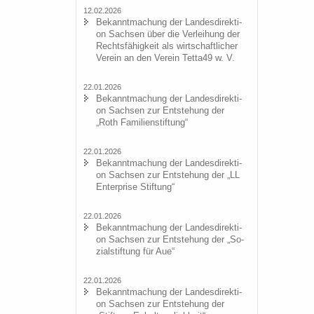
12.02.2026
Be­kannt­ma­chung der Lan­des­di­rek­ti­
on Sach­sen über die Ver­lei­hung der
Rechts­fä­hig­keit als wirt­schaft­li­cher
Ver­ein an den Ver­ein Tetta49 w. V.
22.01.2026
Be­kannt­ma­chung der Lan­des­di­rek­ti­
on Sach­sen zur Ent­ste­hung der
„Roth Fa­mi­li­en­stif­tung“
22.01.2026
Be­kannt­ma­chung der Lan­des­di­rek­ti­
on Sach­sen zur Ent­ste­hung der „LL
En­ter­pri­se Stif­tung“
22.01.2026
Be­kannt­ma­chung der Lan­des­di­rek­ti­
on Sach­sen zur Ent­ste­hung der „So­
zi­al­stif­tung für Aue“
22.01.2026
Be­kannt­ma­chung der Lan­des­di­rek­ti­
on Sach­sen zur Ent­ste­hung der