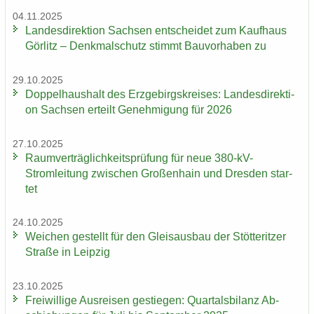
04.11.2025
Lan­des­di­rek­ti­on Sach­sen ent­schei­det zum Kauf­haus
Gör­litz – Denk­mal­schutz stimmt Bau­vor­ha­ben zu
29.10.2025
Dop­pel­haus­halt des Erz­ge­birgs­krei­ses: Lan­des­di­rek­ti­
on Sach­sen er­teilt Ge­neh­mi­gung für 2026
27.10.2025
Ra­um­ver­träg­lich­keits­prü­fung für neue 380-​kV-
Stromleitung zwi­schen Gro­ßen­hain und Dres­den star­
tet
24.10.2025
Wei­chen ge­stellt für den Gleis­aus­bau der Stöt­terit­zer
Stra­ße in Leip­zig
23.10.2025
Frei­wil­li­ge Aus­rei­sen ge­stie­gen: Quar­tals­bi­lanz Ab­