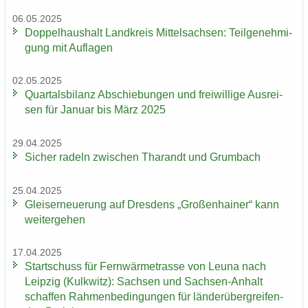
06.05.2025
Dop­pel­haus­halt Land­kreis Mit­tel­sach­sen: Teil­ge­neh­mi­
gung mit Auf­la­gen
02.05.2025
Quar­tals­bi­lanz Ab­schie­bun­gen und frei­wil­li­ge Aus­rei­
sen für Ja­nu­ar bis März 2025
29.04.2025
Si­cher ra­deln zwi­schen Tha­randt und Grum­bach
25.04.2025
Gleis­er­neue­rung auf Dres­dens „Gro­ßen­hai­ner“ kann
wei­ter­ge­hen
17.04.2025
Start­schuss für Fern­wär­me­tras­se von Leuna nach
Leip­zig (Kulk­witz): Sach­sen und Sachsen-​Anhalt
schaf­fen Rah­men­be­din­gun­gen für län­der­über­grei­fen­