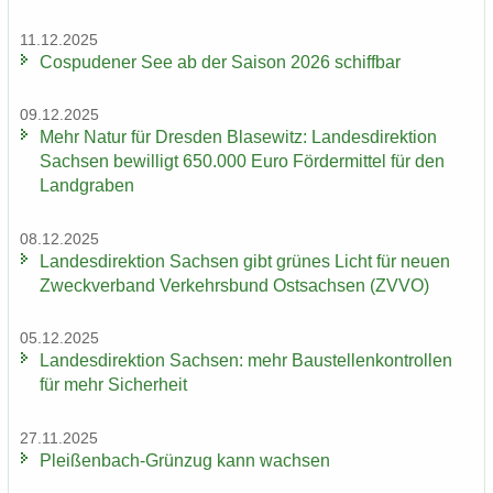
11.12.2025
Cos­pu­de­ner See ab der Sai­son 2026 schiff­bar
09.12.2025
Mehr Natur für Dres­den Bla­se­witz: Lan­des­di­rek­ti­on
Sach­sen be­wil­ligt 650.000 Euro För­der­mit­tel für den
Land­gra­ben
08.12.2025
Lan­des­di­rek­ti­on Sach­sen gibt grü­nes Licht für neuen
Zweck­ver­band Ver­kehrs­bund Ost­sach­sen (ZVVO)
05.12.2025
Lan­des­di­rek­ti­on Sach­sen: mehr Bau­stel­len­kon­trol­len
für mehr Si­cher­heit
27.11.2025
Pleißenbach-​Grünzug kann wach­sen