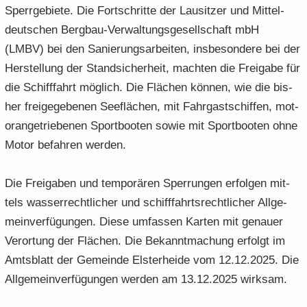
Sperr­ge­bie­te. Die Fort­schrit­te der Lau­sit­zer und Mit­tel­
deut­schen Bergbau-​Verwaltungsgesellschaft mbH
(LMBV) bei den Sa­nie­rungs­ar­bei­ten, ins­be­son­de­re bei der
Her­stel­lung der Stand­si­cher­heit, mach­ten die Frei­ga­be für
die Schiff­fahrt mög­lich. Die Flä­chen kön­nen, wie die bis­
her frei­ge­ge­be­nen See­flä­chen, mit Fahr­gast­schif­fen, mo­t­
oran­ge­trie­be­nen Sport­boo­ten sowie mit Sport­boo­ten ohne
Motor be­fah­ren wer­den.
Die Frei­ga­ben und tem­po­rä­ren Sper­run­gen er­fol­gen mit­
tels was­ser­recht­li­cher und schiff­fahrts­recht­li­cher All­ge­
mein­ver­fü­gun­gen. Diese um­fas­sen Kar­ten mit ge­nau­er
Ver­or­tung der Flä­chen. Die Be­kannt­ma­chung er­folgt im
Amts­blatt der Ge­mein­de Els­ter­hei­de vom 12.12.2025. Die
All­ge­mein­ver­fü­gun­gen wer­den am 13.12.2025 wirk­sam.