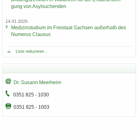
gung von Asyl­su­chen­den
14.01.2025
Me­di­zin­stu­di­um im Frei­staat Sach­sen au­ßer­halb des
Nu­me­rus Clau­sus
Liste re­du­zie­ren ...
Dr. Su­sann Meer­heim
0351 825 - 1030
0351 825 - 1003