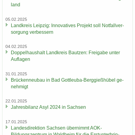
land
05.02.2025
Land­kreis Leip­zig: In­no­va­ti­ves Pro­jekt soll Not­fall­ver­
sor­gung ver­bes­sern
04.02.2025
Dop­pel­haus­halt Land­kreis Baut­zen: Frei­ga­be unter
Auf­la­gen
31.01.2025
Brü­cken­neu­bau in Bad Gottleuba-​Berggießhübel ge­
neh­migt
22.01.2025
Jah­res­bi­lanz Asyl 2024 in Sach­sen
17.01.2025
Lan­des­di­rek­ti­on Sach­sen über­nimmt AOK-​
Bildungszentrum in Wald­heim für die Erst­un­ter­brin­