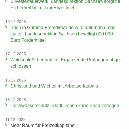
Sil­ves­ter­feu­er­werk: Lan­des­di­rek­ti­on Sach­sen sorgt für
Si­cher­heit beim Jah­res­wech­sel
19.12.2025
Bach in Grimma-​Fremdiswalde wird na­tur­nah um­ge­
stal­tet: Lan­des­di­rek­ti­on Sach­sen be­wil­ligt 600.000
Euro För­der­mit­tel
17.12.2025
Wald­schlöß­chen­brü­cke: Er­gän­zen­de Prü­fun­gen ab­ge­
schlos­sen
16.12.2025
Christ­kind und Wich­tel mit Ar­beits­er­laub­nis
15.12.2025
Hoch­was­ser­schutz: Stadt Dohna kann Bach ver­le­gen
11.12.2025
Mehr Raum für Frei­zeit­ka­pi­tä­ne