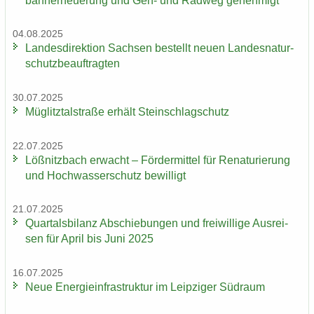
bahn­erneue­rung und Geh- und Rad­weg ge­neh­migt
04.08.2025
Lan­des­di­rek­ti­on Sach­sen be­stellt neuen Lan­des­na­tur­
schutz­be­auf­trag­ten
30.07.2025
Müg­litz­tal­stra­ße er­hält Stein­schlag­schutz
22.07.2025
Löß­nitz­bach er­wacht – För­der­mit­tel für Re­na­tu­rie­rung
und Hoch­was­ser­schutz be­wil­ligt
21.07.2025
Quar­tals­bi­lanz Ab­schie­bun­gen und frei­wil­li­ge Aus­rei­
sen für April bis Juni 2025
16.07.2025
Neue En­er­gie­in­fra­struk­tur im Leip­zi­ger Süd­raum