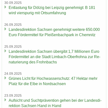
30.09.2025
Ent­las­tung für Döl­zig bei Leip­zig ge­neh­migt: B 181
wird vier­spu­rig mit Orts­um­fah­rung
26.09.2025
Lan­des­di­rek­ti­on Sach­sen ge­neh­migt wei­te­re 650.000
Euro För­der­mit­tel für Plei­ßen­bach­park in Chem­nitz
25.09.2025
Lan­des­di­rek­ti­on Sach­sen über­gibt 1,7 Mil­lio­nen Euro
För­der­mit­tel an die Stadt Limbach-​Oberfrohna zur Re­
na­tu­rie­rung des Frohn­bachs
24.09.2025
Grü­nes Licht für Hoch­was­ser­schutz: 47 Hekt­ar mehr
Platz für die Elbe in Nord­sach­sen
23.09.2025
Auf­sicht und Sucht­prä­ven­ti­on gehen bei der Lan­des­di­
rek­ti­on Sach­sen Hand in Hand