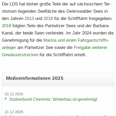
Die LDS hat bis­her große Teile der auf säch­si­schem Ter­
ri­to­ri­um lie­gen­den See­flä­che des Gei­ers­wal­der Sees in
den Jah­ren
2013
und
2018
für die Schiff­fahrt frei­ge­ge­ben.
2019
folg­ten Teile des Part­wit­zer Sees und der Barbara-​
Kanal, der beide Seen ver­bin­det. Im Jahr 2024 wur­den die
Ge­neh­mi­gung für die
Ma­ri­na und einen Fahr­gast­schiffs­
an­le­ger
am Part­wit­zer See sowie die
Frei­ga­be wei­te­rer
Ge­wäs­ser­stre­cken
für die Schiff­fahrt er­teilt.
Me­di­en­in­for­ma­tio­nen 2025
22.12.2025
Süd­ver­bund Chem­nitz: Wei­ter­bau ist ge­neh­migt
21.12.2025