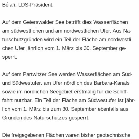
Bélafi, LDS-​Präsident.
Auf dem Gei­ers­wal­der See be­trifft dies Was­ser­flä­chen
am süd­west­li­chen und am nord­west­li­chen Ufer. Aus Na­
tur­schutz­grün­den wird ein Teil der Flä­che am nord­west­li­
chen Ufer jähr­lich vom 1. März bis 30. Sep­tem­ber ge­
sperrt.
Auf dem Part­wit­zer See wer­den Was­ser­flä­chen am Süd-
und Süd­west­ufer, am Ufer nörd­lich des Barbara-​Kanals
sowie im nörd­li­chen See­ge­biet erst­ma­lig für die Schiff­
fahrt nutz­bar. Ein Teil der Flä­che am Süd­west­ufer ist jähr­
lich vom 1. März bis zum 30. Sep­tem­ber eben­falls aus
Grün­den des Na­tur­schut­zes ge­sperrt.
Die frei­ge­ge­be­nen Flä­chen waren bis­her geo­tech­ni­sche