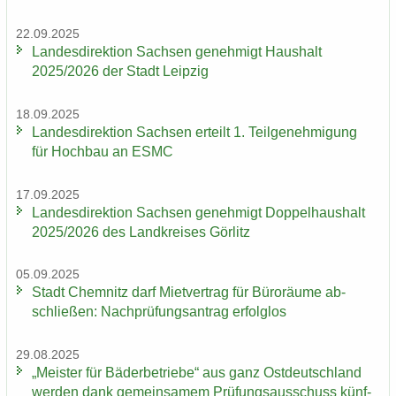
22.09.2025
Lan­des­di­rek­ti­on Sach­sen ge­neh­migt Haus­halt
2025/2026 der Stadt Leip­zig
18.09.2025
Lan­des­di­rek­ti­on Sach­sen er­teilt 1. Teil­ge­neh­mi­gung
für Hoch­bau an ESMC
17.09.2025
Lan­des­di­rek­ti­on Sach­sen ge­neh­migt Dop­pel­haus­halt
2025/2026 des Land­krei­ses Gör­litz
05.09.2025
Stadt Chem­nitz darf Miet­ver­trag für Bü­ro­räu­me ab­
schlie­ßen: Nach­prü­fungs­an­trag er­folg­los
29.08.2025
„Meis­ter für Bä­der­be­trie­be“ aus ganz Ost­deutsch­land
wer­den dank ge­mein­sa­mem Prü­fungs­aus­schuss künf­