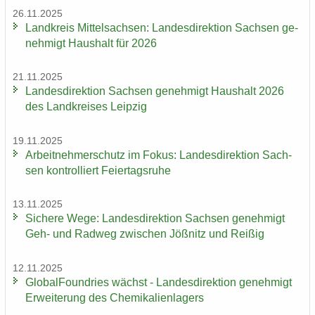
26.11.2025
Land­kreis Mit­tel­sach­sen: Lan­des­di­rek­ti­on Sach­sen ge­
neh­migt Haus­halt für 2026
21.11.2025
Lan­des­di­rek­ti­on Sach­sen ge­neh­migt Haus­halt 2026
des Land­krei­ses Leip­zig
19.11.2025
Ar­beit­neh­mer­schutz im Fokus: Lan­des­di­rek­ti­on Sach­
sen kon­trol­liert Fei­er­tags­ru­he
13.11.2025
Si­che­re Wege: Lan­des­di­rek­ti­on Sach­sen ge­neh­migt
Geh- und Rad­weg zwi­schen Jöß­nitz und Rei­ßig
12.11.2025
Glo­bal­Found­ries wächst - Lan­des­di­rek­ti­on ge­neh­migt
Er­wei­te­rung des Che­mi­ka­li­en­la­gers