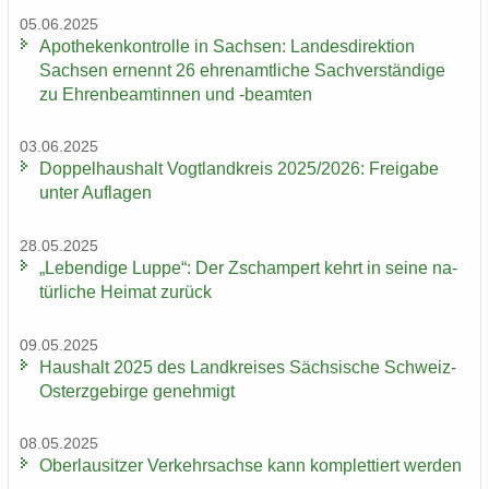
05.06.2025
Apo­the­ken­kon­trol­le in Sach­sen: Lan­des­di­rek­ti­on
Sach­sen er­nennt 26 eh­ren­amt­li­che Sach­ver­stän­di­ge
zu Eh­ren­be­am­tin­nen und -​beamten
03.06.2025
Dop­pel­haus­halt Vogt­land­kreis 2025/2026: Frei­ga­be
unter Auf­la­gen
28.05.2025
„Le­ben­di­ge Luppe“: Der Zscham­pert kehrt in seine na­
tür­li­che Hei­mat zu­rück
09.05.2025
Haus­halt 2025 des Land­krei­ses Säch­si­sche Schweiz-​
Osterzgebirge ge­neh­migt
08.05.2025
Ober­lau­sit­zer Ver­kehrs­ach­se kann kom­plet­tiert wer­den