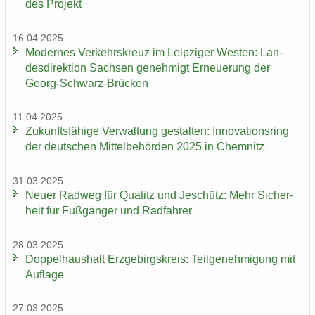
des Pro­jekt
16.04.2025
Mo­der­nes Ver­kehrs­kreuz im Leip­zi­ger Wes­ten: Lan­
des­di­rek­ti­on Sach­sen ge­neh­migt Er­neue­rung der
Georg-​Schwarz-Brücken
11.04.2025
Zu­kunfts­fä­hi­ge Ver­wal­tung ge­stal­ten: In­no­va­ti­ons­ring
der deut­schen Mit­tel­be­hör­den 2025 in Chem­nitz
31.03.2025
Neuer Rad­weg für Qua­titz und Je­schütz: Mehr Si­cher­
heit für Fuß­gän­ger und Rad­fah­rer
28.03.2025
Dop­pel­haus­halt Erz­ge­birgs­kreis: Teil­ge­neh­mi­gung mit
Auf­la­ge
27.03.2025