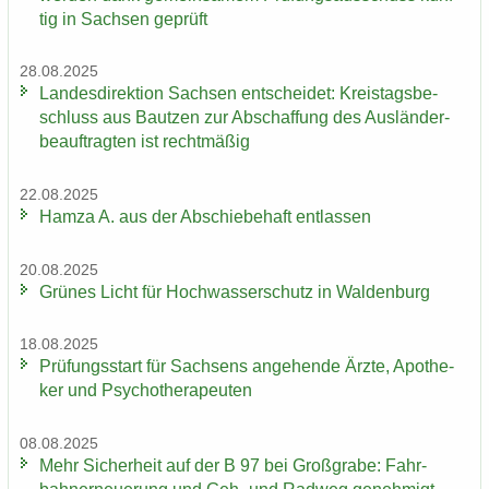
tig in Sach­sen ge­prüft
28.08.2025
Lan­des­di­rek­ti­on Sach­sen ent­schei­det: Kreis­tags­be­
schluss aus Baut­zen zur Ab­schaf­fung des Aus­län­der­
be­auf­trag­ten ist recht­mä­ßig
22.08.2025
Hamza A. aus der Ab­schie­be­haft ent­las­sen
20.08.2025
Grü­nes Licht für Hoch­was­ser­schutz in Wal­den­burg
18.08.2025
Prü­fungs­start für Sach­sens an­ge­hen­de Ärzte, Apo­the­
ker und Psy­cho­the­ra­peu­ten
08.08.2025
Mehr Si­cher­heit auf der B 97 bei Groß­gra­be: Fahr­