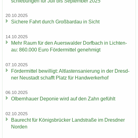
schie­bun­gen für Juli bis Sep­tem­ber 2025
20.10.2025
Si­che­re Fahrt durch Groß­bardau in Sicht
14.10.2025
Mehr Raum für den Au­ers­wal­der Dorf­bach in Lich­ten­
au: 860.000 Euro För­der­mit­tel ge­neh­migt
07.10.2025
För­der­mit­tel be­wil­ligt: Alt­las­ten­sa­nie­rung in der Dresd­
ner Neu­stadt schafft Platz für Hand­wer­ker­hof
06.10.2025
Ol­bern­hau­er De­po­nie wird auf den Zahn ge­fühlt
02.10.2025
Bau­recht für Kö­nigs­brü­cker Land­stra­ße im Dresd­ner
Nor­den