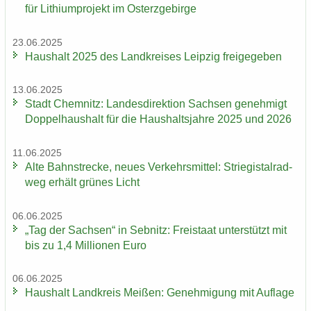
für Li­thi­um­pro­jekt im Ost­erz­ge­bir­ge
23.06.2025
Haus­halt 2025 des Land­krei­ses Leip­zig frei­ge­ge­ben
13.06.2025
Stadt Chem­nitz: Lan­des­di­rek­ti­on Sach­sen ge­neh­migt
Dop­pel­haus­halt für die Haus­halts­jah­re 2025 und 2026
11.06.2025
Alte Bahn­stre­cke, neues Ver­kehrs­mit­tel: Strie­gi­st­al­rad­
weg er­hält grü­nes Licht
06.06.2025
„Tag der Sach­sen“ in Seb­nitz: Frei­staat un­ter­stützt mit
bis zu 1,4 Mil­lio­nen Euro
06.06.2025
Haus­halt Land­kreis Mei­ßen: Ge­neh­mi­gung mit Auf­la­ge