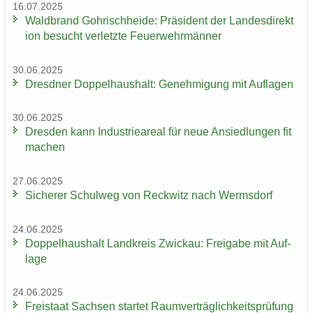
16.07.2025
Wald­brand Gohrisch­hei­de: Prä­si­dent der Lan­des­di­rek­t
i­on be­sucht ver­letz­te Feu­er­wehr­män­ner
30.06.2025
Dresd­ner Dop­pel­haus­halt: Ge­neh­mi­gung mit Auf­la­gen
30.06.2025
Dres­den kann In­dus­trie­are­al für neue An­sied­lun­gen fit
ma­chen
27.06.2025
Si­che­rer Schul­weg von Reck­witz nach Werms­dorf
24.06.2025
Dop­pel­haus­halt Land­kreis Zwi­ckau: Frei­ga­be mit Auf­
la­ge
24.06.2025
Frei­staat Sach­sen star­tet Ra­um­ver­träg­lich­keits­prü­fung