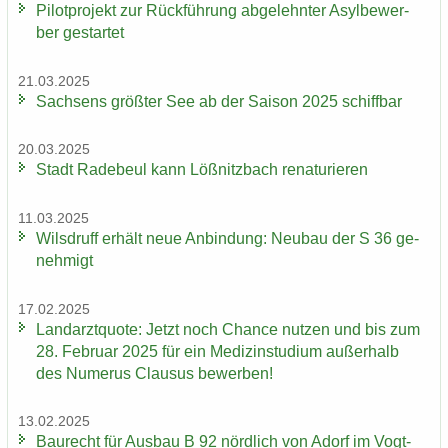
Pi­lot­pro­jekt zur Rück­füh­rung ab­ge­lehn­ter Asyl­be­wer­
ber ge­star­tet
21.03.2025
Sach­sens größ­ter See ab der Sai­son 2025 schiff­bar
20.03.2025
Stadt Ra­de­beul kann Löß­nitz­bach re­na­tu­rie­ren
11.03.2025
Wilsd­ruff er­hält neue An­bin­dung: Neu­bau der S 36 ge­
neh­migt
17.02.2025
Land­arzt­quo­te: Jetzt noch Chan­ce nut­zen und bis zum
28. Fe­bru­ar 2025 für ein Me­di­zin­stu­di­um au­ßer­halb
des Nu­me­rus Clau­sus be­wer­ben!
13.02.2025
Bau­recht für Aus­bau B 92 nörd­lich von Adorf im Vogt­