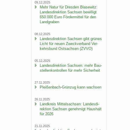
09.12.2025
Mehr Natur für Dres­den Bla­se­witz:
Lan­des­di­rek­ti­on Sach­sen be­wil­ligt
650.000 Euro För­der­mit­tel für den
Land­gra­ben
08.12.2025
Lan­des­di­rek­ti­on Sach­sen gibt grü­nes
Licht für neuen Zweck­ver­band Ver­
kehrs­bund Ost­sach­sen (ZVVO)
05.12.2025
Lan­des­di­rek­ti­on Sach­sen: mehr Bau­
stel­len­kon­trol­len für mehr Si­cher­heit
27.11.2025
Pleißenbach-​Grünzug kann wach­sen
26.11.2025
Land­kreis Mit­tel­sach­sen: Lan­des­di­
rek­ti­on Sach­sen ge­neh­migt Haus­halt
für 2026
21.11.2025