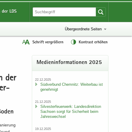
 der LDS
Übergeordnete Seiten
Schrift vergrößern
Kontrast erhöhen
Me­di­en­in­for­ma­tio­nen 2025
in der
22.12.2025
Süd­ver­bund Chem­nitz: Wei­ter­bau ist
er­
ge­neh­migt
21.12.2025
Sil­ves­ter­feu­er­werk: Lan­des­di­rek­ti­on
 Boden
Sach­sen sorgt für Si­cher­heit beim
Jah­res­wech­sel
a­nie­rung
19.12.2025
 Grund­