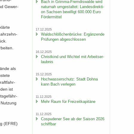
Bach in Grimma-​Fremdiswalde wird
und Ge­wer­
na­tur­nah um­ge­stal­tet: Lan­des­di­rek­ti­
on Sach­sen be­wil­ligt 600.000 Euro
För­der­mit­tel
lär­te
17.12.2025
 Jahr­zehn­
Wald­schlöß­chen­brü­cke: Er­gän­zen­de
Prü­fun­gen ab­ge­schlos­sen
ück.
bei­ten.
16.12.2025
Christ­kind und Wich­tel mit Ar­beits­er­
laub­nis
än­de als
15.12.2025
s­te­te
Hoch­was­ser­schutz: Stadt Dohna
aft­fahr­
kann Bach ver­le­gen
oden ist
ts­ge­fähr­
11.12.2025
Mehr Raum für Frei­zeit­ka­pi­tä­ne
e Nut­zung
11.12.2025
Cos­pu­de­ner See ab der Sai­son 2026
ung (EFRE)
schiff­bar