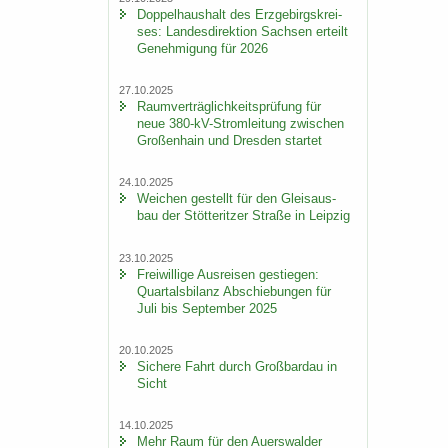
Dop­pel­haus­halt des Erz­ge­birgs­krei­
ses: Lan­des­di­rek­ti­on Sach­sen er­teilt
Ge­neh­mi­gung für 2026
27.10.2025
Ra­um­ver­träg­lich­keits­prü­fung für
neue 380-​kV-Stromleitung zwi­schen
Gro­ßen­hain und Dres­den star­tet
24.10.2025
Wei­chen ge­stellt für den Gleis­aus­
bau der Stöt­terit­zer Stra­ße in Leip­zig
23.10.2025
Frei­wil­li­ge Aus­rei­sen ge­stie­gen:
Quar­tals­bi­lanz Ab­schie­bun­gen für
Juli bis Sep­tem­ber 2025
20.10.2025
Si­che­re Fahrt durch Groß­bardau in
Sicht
14.10.2025
Mehr Raum für den Au­ers­wal­der