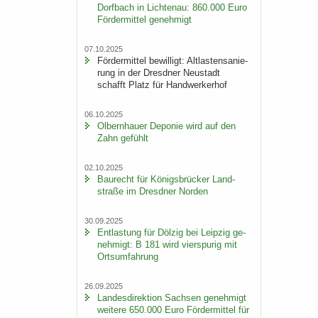
Dorf­bach in Lich­ten­au: 860.000 Euro
För­der­mit­tel ge­neh­migt
07.10.2025
För­der­mit­tel be­wil­ligt: Alt­las­ten­sa­nie­
rung in der Dresd­ner Neu­stadt
schafft Platz für Hand­wer­ker­hof
06.10.2025
Ol­bern­hau­er De­po­nie wird auf den
Zahn ge­fühlt
02.10.2025
Bau­recht für Kö­nigs­brü­cker Land­
stra­ße im Dresd­ner Nor­den
30.09.2025
Ent­las­tung für Döl­zig bei Leip­zig ge­
neh­migt: B 181 wird vier­spu­rig mit
Orts­um­fah­rung
26.09.2025
Lan­des­di­rek­ti­on Sach­sen ge­neh­migt
wei­te­re 650.000 Euro För­der­mit­tel für