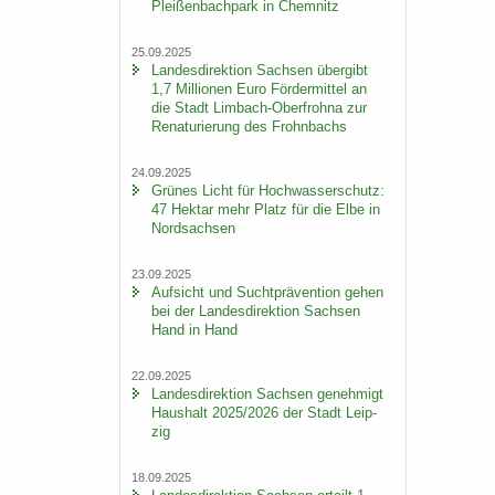
Plei­ßen­bach­park in Chem­nitz
25.09.2025
Lan­des­di­rek­ti­on Sach­sen über­gibt
1,7 Mil­lio­nen Euro För­der­mit­tel an
die Stadt Limbach-​Oberfrohna zur
Re­na­tu­rie­rung des Frohn­bachs
24.09.2025
Grü­nes Licht für Hoch­was­ser­schutz:
47 Hekt­ar mehr Platz für die Elbe in
Nord­sach­sen
23.09.2025
Auf­sicht und Sucht­prä­ven­ti­on gehen
bei der Lan­des­di­rek­ti­on Sach­sen
Hand in Hand
22.09.2025
Lan­des­di­rek­ti­on Sach­sen ge­neh­migt
Haus­halt 2025/2026 der Stadt Leip­
zig
18.09.2025