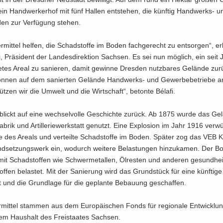
ein Hand­wer­ker­hof mit fünf Hal­len ent­ste­hen, die künf­tig Handwerks-​ 
­den zur Ver­fü­gung ste­hen.
r­mit­tel hel­fen, die Schad­stof­fe im Boden fach­ge­recht zu ent­sor­gen“, er­k
, Prä­si­dent der Lan­des­di­rek­ti­on Sach­sen. Es sei nun mög­lich, ein seit
te­tes Areal zu sa­nie­ren, damit ge­win­ne Dres­den nutz­ba­res Ge­län­de zu­r
ön­nen auf dem sa­nier­ten Ge­län­de Handwerks-​ und Ge­wer­be­be­trie­be ar­
tüt­zen wir die Um­welt und die Wirt­schaft“, be­ton­te Bélafi.
lickt auf eine wech­sel­vol­le Ge­schich­te zu­rück. Ab 1875 wurde das Ge­l
­fa­brik und Ar­til­le­rie­werk­statt ge­nutzt. Eine Ex­plo­si­on im Jahr 1916 ver­wü
 des Are­als und ver­teil­te Schad­stof­fe im Boden. Spä­ter zog das VEB Kr
nd­set­zungs­werk ein, wo­durch wei­te­re Be­las­tun­gen hin­zu­ka­men. Der B
it Schad­stof­fen wie Schwer­me­tal­len, Öl­res­ten und an­de­ren ge­sund­hei
f­fen be­las­tet. Mit der Sa­nie­rung wird das Grund­stück für eine künf­ti­g
tet und die Grund­la­ge für die ge­plan­te Be­bau­ung ge­schaf­fen.
­mit­tel stam­men aus dem Eu­ro­päi­schen Fonds für re­gio­na­le Ent­wick­l
m Haus­halt des Frei­staa­tes Sach­sen.