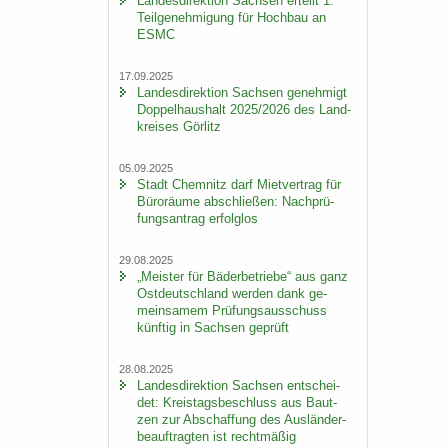
Lan­des­di­rek­ti­on Sach­sen er­teilt 1.
Teil­ge­neh­mi­gung für Hoch­bau an
ESMC
17.09.2025
Lan­des­di­rek­ti­on Sach­sen ge­neh­migt
Dop­pel­haus­halt 2025/2026 des Land­
krei­ses Gör­litz
05.09.2025
Stadt Chem­nitz darf Miet­ver­trag für
Bü­ro­räu­me ab­schlie­ßen: Nach­prü­
fungs­an­trag er­folg­los
29.08.2025
„Meis­ter für Bä­der­be­trie­be“ aus ganz
Ost­deutsch­land wer­den dank ge­
mein­sa­mem Prü­fungs­aus­schuss
künf­tig in Sach­sen ge­prüft
28.08.2025
Lan­des­di­rek­ti­on Sach­sen ent­schei­
det: Kreis­tags­be­schluss aus Baut­
zen zur Ab­schaf­fung des Aus­län­der­
be­auf­trag­ten ist recht­mä­ßig