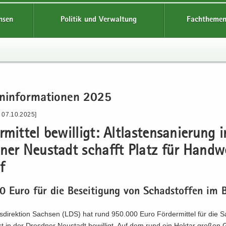
hsen
Politik und Verwaltung
Fachthemen
n­in­for­ma­tio­nen 2025
- 07.10.2025]
r­mit­tel be­wil­ligt: Alt­las­ten­sa­nie­rung 
­ner Neu­stadt schafft Platz für Hand­w
f
 Euro für die Be­sei­ti­gung von Schad­stof­fen im
­di­rek­ti­on Sach­sen (LDS) hat rund 950.000 Euro För­der­mit­tel für die S
ast in der Dresd­ner Neu­stadt be­wil­ligt. Auf dem rund ein Hekt­ar gro­ßen