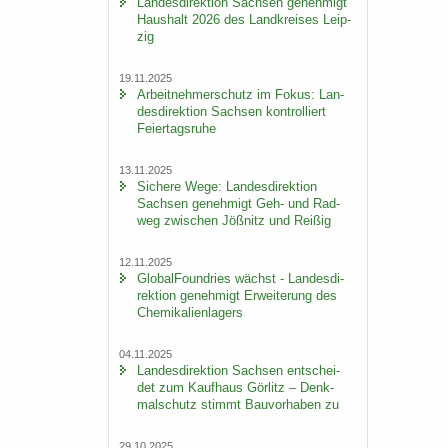
Lan­des­di­rek­ti­on Sach­sen ge­neh­migt
Haus­halt 2026 des Land­krei­ses Leip­
zig
19.11.2025
Ar­beit­neh­mer­schutz im Fokus: Lan­
des­di­rek­ti­on Sach­sen kon­trol­liert
Fei­er­tags­ru­he
13.11.2025
Si­che­re Wege: Lan­des­di­rek­ti­on
Sach­sen ge­neh­migt Geh- und Rad­
weg zwi­schen Jöß­nitz und Rei­ßig
12.11.2025
Glo­bal­Found­ries wächst - Lan­des­di­
rek­ti­on ge­neh­migt Er­wei­te­rung des
Che­mi­ka­li­en­la­gers
04.11.2025
Lan­des­di­rek­ti­on Sach­sen ent­schei­
det zum Kauf­haus Gör­litz – Denk­
mal­schutz stimmt Bau­vor­ha­ben zu
29.10.2025