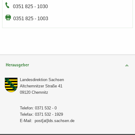
0351 825 - 1030
0351 825 - 1003
Herausgeber
Lan­des­di­rek­ti­on Sach­sen
Alt­chem­nit­zer Stra­ße 41
09120 Chem­nitz
Te­le­fon: 0371 532 - 0
Te­le­fax: 0371 532 - 1929
E-​Mail:
post[at]lds.sach­sen.de