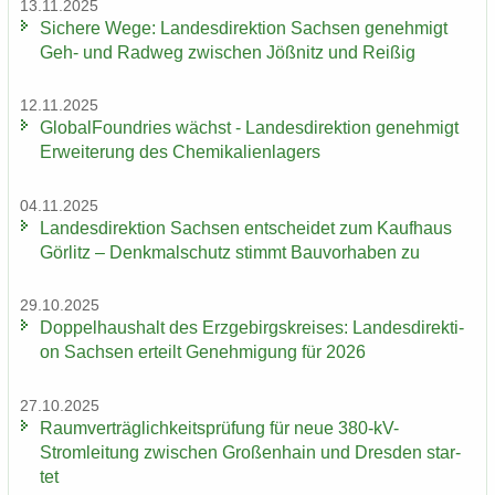
13.11.2025
Si­che­re Wege: Lan­des­di­rek­ti­on Sach­sen ge­neh­migt
Geh- und Rad­weg zwi­schen Jöß­nitz und Rei­ßig
12.11.2025
Glo­bal­Found­ries wächst - Lan­des­di­rek­ti­on ge­neh­migt
Er­wei­te­rung des Che­mi­ka­li­en­la­gers
04.11.2025
Lan­des­di­rek­ti­on Sach­sen ent­schei­det zum Kauf­haus
Gör­litz – Denk­mal­schutz stimmt Bau­vor­ha­ben zu
29.10.2025
Dop­pel­haus­halt des Erz­ge­birgs­krei­ses: Lan­des­di­rek­ti­
on Sach­sen er­teilt Ge­neh­mi­gung für 2026
27.10.2025
Ra­um­ver­träg­lich­keits­prü­fung für neue 380-​kV-
Stromleitung zwi­schen Gro­ßen­hain und Dres­den star­
tet