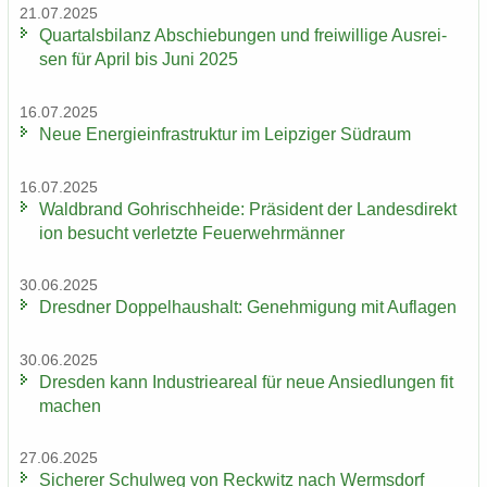
21.07.2025
Quar­tals­bi­lanz Ab­schie­bun­gen und frei­wil­li­ge Aus­rei­
sen für April bis Juni 2025
16.07.2025
Neue En­er­gie­in­fra­struk­tur im Leip­zi­ger Süd­raum
16.07.2025
Wald­brand Gohrisch­hei­de: Prä­si­dent der Lan­des­di­rek­t
i­on be­sucht ver­letz­te Feu­er­wehr­män­ner
30.06.2025
Dresd­ner Dop­pel­haus­halt: Ge­neh­mi­gung mit Auf­la­gen
30.06.2025
Dres­den kann In­dus­trie­are­al für neue An­sied­lun­gen fit
ma­chen
27.06.2025
Si­che­rer Schul­weg von Reck­witz nach Werms­dorf