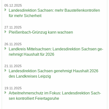
05.12.2025
Lan­des­di­rek­ti­on Sach­sen: mehr Bau­stel­len­kon­trol­len
für mehr Si­cher­heit
27.11.2025
Pleißenbach-​Grünzug kann wach­sen
26.11.2025
Land­kreis Mit­tel­sach­sen: Lan­des­di­rek­ti­on Sach­sen ge­
neh­migt Haus­halt für 2026
21.11.2025
Lan­des­di­rek­ti­on Sach­sen ge­neh­migt Haus­halt 2026
des Land­krei­ses Leip­zig
19.11.2025
Ar­beit­neh­mer­schutz im Fokus: Lan­des­di­rek­ti­on Sach­
sen kon­trol­liert Fei­er­tags­ru­he