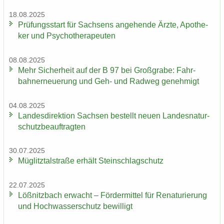
18.08.2025
Prü­fungs­start für Sach­sens an­ge­hen­de Ärzte, Apo­the­
ker und Psy­cho­the­ra­peu­ten
08.08.2025
Mehr Si­cher­heit auf der B 97 bei Groß­gra­be: Fahr­
bahn­erneue­rung und Geh- und Rad­weg ge­neh­migt
04.08.2025
Lan­des­di­rek­ti­on Sach­sen be­stellt neuen Lan­des­na­tur­
schutz­be­auf­trag­ten
30.07.2025
Müg­litz­tal­stra­ße er­hält Stein­schlag­schutz
22.07.2025
Löß­nitz­bach er­wacht – För­der­mit­tel für Re­na­tu­rie­rung
und Hoch­was­ser­schutz be­wil­ligt