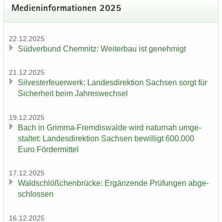
Me­di­en­in­for­ma­tio­nen 2025
22.12.2025
Süd­ver­bund Chem­nitz: Wei­ter­bau ist ge­neh­migt
21.12.2025
Sil­ves­ter­feu­er­werk: Lan­des­di­rek­ti­on Sach­sen sorgt für
Si­cher­heit beim Jah­res­wech­sel
19.12.2025
Bach in Grimma-​Fremdiswalde wird na­tur­nah um­ge­
stal­tet: Lan­des­di­rek­ti­on Sach­sen be­wil­ligt 600.000
Euro För­der­mit­tel
17.12.2025
Wald­schlöß­chen­brü­cke: Er­gän­zen­de Prü­fun­gen ab­ge­
schlos­sen
16.12.2025