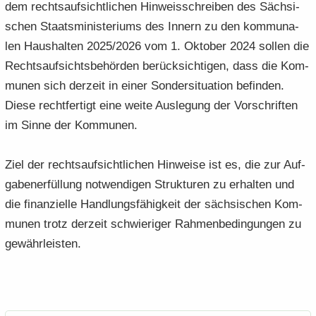
dem rechts­auf­sicht­li­chen Hin­weis­schrei­ben des Säch­si­
schen Staats­mi­nis­te­ri­ums des In­nern zu den kom­mu­na­
len Haus­hal­ten 2025/2026 vom 1. Ok­to­ber 2024 sol­len die
Rechts­auf­sichts­be­hör­den be­rück­sich­ti­gen, dass die Kom­
mu­nen sich der­zeit in einer Son­der­si­tua­ti­on be­fin­den.
Diese recht­fer­tigt eine weite Aus­le­gung der Vor­schrif­ten
im Sinne der Kom­mu­nen.
Ziel der rechts­auf­sicht­li­chen Hin­wei­se ist es, die zur Auf­
ga­ben­er­fül­lung not­wen­di­gen Struk­tu­ren zu er­hal­ten und
die fi­nan­zi­el­le Hand­lungs­fä­hig­keit der säch­si­schen Kom­
mu­nen trotz der­zeit schwie­ri­ger Rah­men­be­din­gun­gen zu
ge­währ­leis­ten.