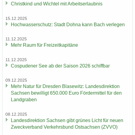
Christ­kind und Wich­tel mit Ar­beits­er­laub­nis
15.12.2025
Hoch­was­ser­schutz: Stadt Dohna kann Bach ver­le­gen
11.12.2025
Mehr Raum für Frei­zeit­ka­pi­tä­ne
11.12.2025
Cos­pu­de­ner See ab der Sai­son 2026 schiff­bar
09.12.2025
Mehr Natur für Dres­den Bla­se­witz: Lan­des­di­rek­ti­on
Sach­sen be­wil­ligt 650.000 Euro För­der­mit­tel für den
Land­gra­ben
08.12.2025
Lan­des­di­rek­ti­on Sach­sen gibt grü­nes Licht für neuen
Zweck­ver­band Ver­kehrs­bund Ost­sach­sen (ZVVO)