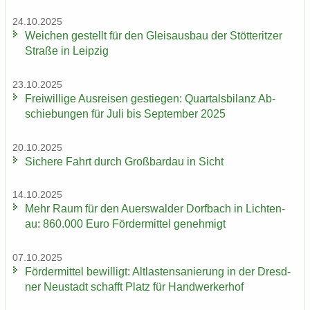
24.10.2025
Wei­chen ge­stellt für den Gleis­aus­bau der Stöt­terit­zer
Stra­ße in Leip­zig
23.10.2025
Frei­wil­li­ge Aus­rei­sen ge­stie­gen: Quar­tals­bi­lanz Ab­
schie­bun­gen für Juli bis Sep­tem­ber 2025
20.10.2025
Si­che­re Fahrt durch Groß­bardau in Sicht
14.10.2025
Mehr Raum für den Au­ers­wal­der Dorf­bach in Lich­ten­
au: 860.000 Euro För­der­mit­tel ge­neh­migt
07.10.2025
För­der­mit­tel be­wil­ligt: Alt­las­ten­sa­nie­rung in der Dresd­
ner Neu­stadt schafft Platz für Hand­wer­ker­hof