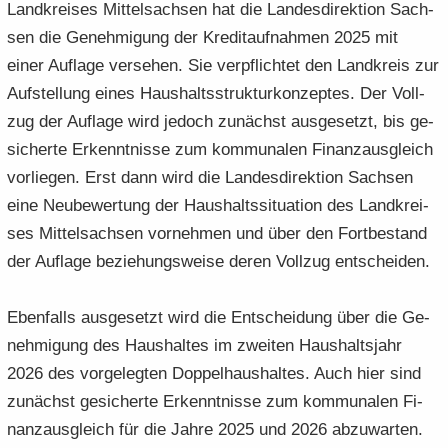
Land­krei­ses Mit­tel­sach­sen hat die Lan­des­di­rek­ti­on Sach­
sen die Ge­neh­mi­gung der Kre­dit­auf­nah­men 2025 mit
einer Auf­la­ge ver­se­hen. Sie ver­pflich­tet den Land­kreis zur
Auf­stel­lung eines Haus­halts­struk­tur­kon­zep­tes. Der Voll­
zug der Auf­la­ge wird je­doch zu­nächst aus­ge­setzt, bis ge­
si­cher­te Er­kennt­nis­se zum kom­mu­na­len Fi­nanz­aus­gleich
vor­lie­gen. Erst dann wird die Lan­des­di­rek­ti­on Sach­sen
eine Neu­be­wer­tung der Haus­halts­si­tua­ti­on des Land­krei­
ses Mit­tel­sach­sen vor­neh­men und über den Fort­be­stand
der Auf­la­ge be­zie­hungs­wei­se deren Voll­zug ent­schei­den.
Eben­falls aus­ge­setzt wird die Ent­schei­dung über die Ge­
neh­mi­gung des Haus­hal­tes im zwei­ten Haus­halts­jahr
2026 des vor­ge­leg­ten Dop­pel­haus­hal­tes. Auch hier sind
zu­nächst ge­si­cher­te Er­kennt­nis­se zum kom­mu­na­len Fi­
nanz­aus­gleich für die Jahre 2025 und 2026 ab­zu­war­ten.