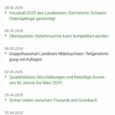
09.05.2025
Haus­halt 2025 des Land­krei­ses Säch­si­sche Schweiz-​
Osterzgebirge ge­neh­migt
08.05.2025
Ober­lau­sit­zer Ver­kehrs­ach­se kann kom­plet­tiert wer­den
06.05.2025
Dop­pel­haus­halt Land­kreis Mit­tel­sach­sen: Teil­ge­neh­mi­
gung mit Auf­la­gen
02.05.2025
Quar­tals­bi­lanz Ab­schie­bun­gen und frei­wil­li­ge Aus­rei­
sen für Ja­nu­ar bis März 2025
29.04.2025
Si­cher ra­deln zwi­schen Tha­randt und Grum­bach
25.04.2025