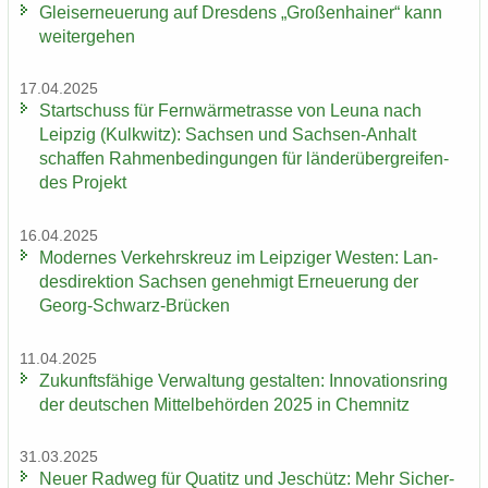
Gleis­er­neue­rung auf Dres­dens „Gro­ßen­hai­ner“ kann
wei­ter­ge­hen
17.04.2025
Start­schuss für Fern­wär­me­tras­se von Leuna nach
Leip­zig (Kulk­witz): Sach­sen und Sachsen-​Anhalt
schaf­fen Rah­men­be­din­gun­gen für län­der­über­grei­fen­
des Pro­jekt
16.04.2025
Mo­der­nes Ver­kehrs­kreuz im Leip­zi­ger Wes­ten: Lan­
des­di­rek­ti­on Sach­sen ge­neh­migt Er­neue­rung der
Georg-​Schwarz-Brücken
11.04.2025
Zu­kunfts­fä­hi­ge Ver­wal­tung ge­stal­ten: In­no­va­ti­ons­ring
der deut­schen Mit­tel­be­hör­den 2025 in Chem­nitz
31.03.2025
Neuer Rad­weg für Qua­titz und Je­schütz: Mehr Si­cher­