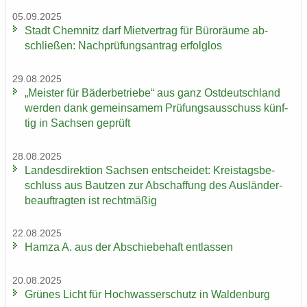
05.09.2025
Stadt Chem­nitz darf Miet­ver­trag für Bü­ro­räu­me ab­
schlie­ßen: Nach­prü­fungs­an­trag er­folg­los
29.08.2025
„Meis­ter für Bä­der­be­trie­be“ aus ganz Ost­deutsch­land
wer­den dank ge­mein­sa­mem Prü­fungs­aus­schuss künf­
tig in Sach­sen ge­prüft
28.08.2025
Lan­des­di­rek­ti­on Sach­sen ent­schei­det: Kreis­tags­be­
schluss aus Baut­zen zur Ab­schaf­fung des Aus­län­der­
be­auf­trag­ten ist recht­mä­ßig
22.08.2025
Hamza A. aus der Ab­schie­be­haft ent­las­sen
20.08.2025
Grü­nes Licht für Hoch­was­ser­schutz in Wal­den­burg