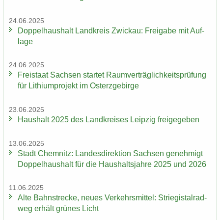
24.06.2025
Dop­pel­haus­halt Land­kreis Zwi­ckau: Frei­ga­be mit Auf­
la­ge
24.06.2025
Frei­staat Sach­sen star­tet Ra­um­ver­träg­lich­keits­prü­fung
für Li­thi­um­pro­jekt im Ost­erz­ge­bir­ge
23.06.2025
Haus­halt 2025 des Land­krei­ses Leip­zig frei­ge­ge­ben
13.06.2025
Stadt Chem­nitz: Lan­des­di­rek­ti­on Sach­sen ge­neh­migt
Dop­pel­haus­halt für die Haus­halts­jah­re 2025 und 2026
11.06.2025
Alte Bahn­stre­cke, neues Ver­kehrs­mit­tel: Strie­gi­st­al­rad­
weg er­hält grü­nes Licht