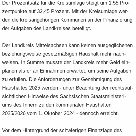
Der Pro­zent­satz für die Kreis­um­la­ge steigt um 1,55 Pro­
zent­punk­te auf 32,45 Pro­zent. Mit der Kreis­um­la­ge wer­
den die kreis­an­ge­hö­ri­gen Kom­mu­nen an der Fi­nan­zie­rung
der Auf­ga­ben des Land­krei­ses be­tei­ligt.
Der Land­kreis Mit­tel­sach­sen kann kei­nen aus­ge­gli­che­nen
be­zie­hungs­wei­se ge­setz­mä­ßi­gen Haus­halt mehr nach­
wei­sen. In Summe muss­te der Land­kreis mehr Geld ein­
pla­nen als er an Ein­nah­men er­war­tet, um seine Auf­ga­ben
zu er­fül­len. Die An­for­de­run­gen zur Ge­neh­mi­gung des
Haus­hal­tes 2025 wer­den - unter Be­ach­tung der rechts­auf­
sicht­li­chen Hin­wei­se des Säch­si­schen Staats­mi­nis­te­ri­
ums des In­nern zu den kom­mu­na­len Haus­hal­ten
2025/2026 vom 1. Ok­to­ber 2024 - den­noch er­reicht.
Vor dem Hin­ter­grund der schwie­ri­gen Fi­nanz­la­ge des