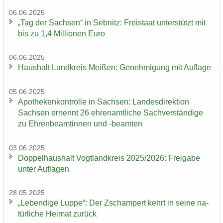
06.06.2025
„Tag der Sach­sen“ in Seb­nitz: Frei­staat un­ter­stützt mit
bis zu 1,4 Mil­lio­nen Euro
06.06.2025
Haus­halt Land­kreis Mei­ßen: Ge­neh­mi­gung mit Auf­la­ge
05.06.2025
Apo­the­ken­kon­trol­le in Sach­sen: Lan­des­di­rek­ti­on
Sach­sen er­nennt 26 eh­ren­amt­li­che Sach­ver­stän­di­ge
zu Eh­ren­be­am­tin­nen und -​beamten
03.06.2025
Dop­pel­haus­halt Vogt­land­kreis 2025/2026: Frei­ga­be
unter Auf­la­gen
28.05.2025
„Le­ben­di­ge Luppe“: Der Zscham­pert kehrt in seine na­
tür­li­che Hei­mat zu­rück