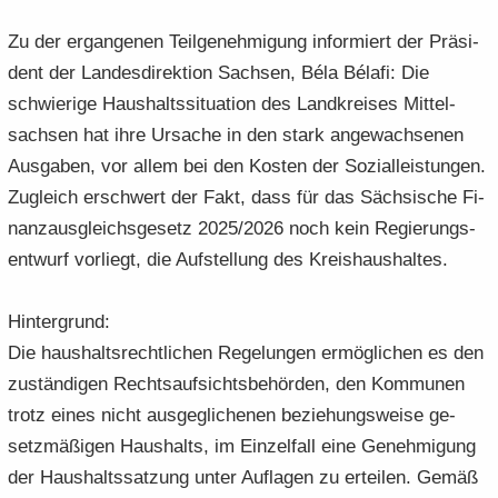
Zu der er­gan­ge­nen Teil­ge­neh­mi­gung in­for­miert der Prä­si­
dent der Lan­des­di­rek­ti­on Sach­sen, Béla Bélafi: Die
schwie­ri­ge Haus­halts­si­tua­ti­on des Land­krei­ses Mit­tel­
sach­sen hat ihre Ur­sa­che in den stark an­ge­wach­se­nen
Aus­ga­ben, vor allem bei den Kos­ten der So­zi­al­leis­tun­gen.
Zu­gleich er­schwert der Fakt, dass für das Säch­si­sche Fi­
nanz­aus­gleichs­ge­setz 2025/2026 noch kein Re­gie­rungs­
ent­wurf vor­liegt, die Auf­stel­lung des Kreis­haus­hal­tes.
Hin­ter­grund:
Die haus­halts­recht­li­chen Re­ge­lun­gen er­mög­li­chen es den
zu­stän­di­gen Rechts­auf­sichts­be­hör­den, den Kom­mu­nen
trotz eines nicht aus­ge­gli­che­nen be­zie­hungs­wei­se ge­
setz­mä­ßi­gen Haus­halts, im Ein­zel­fall eine Ge­neh­mi­gung
der Haus­halts­sat­zung unter Auf­la­gen zu er­tei­len. Gemäß