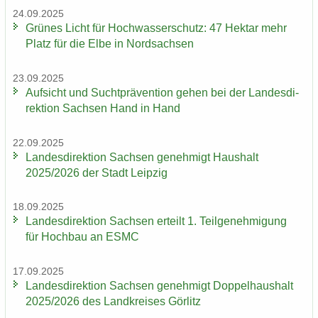
24.09.2025
Grü­nes Licht für Hoch­was­ser­schutz: 47 Hekt­ar mehr
Platz für die Elbe in Nord­sach­sen
23.09.2025
Auf­sicht und Sucht­prä­ven­ti­on gehen bei der Lan­des­di­
rek­ti­on Sach­sen Hand in Hand
22.09.2025
Lan­des­di­rek­ti­on Sach­sen ge­neh­migt Haus­halt
2025/2026 der Stadt Leip­zig
18.09.2025
Lan­des­di­rek­ti­on Sach­sen er­teilt 1. Teil­ge­neh­mi­gung
für Hoch­bau an ESMC
17.09.2025
Lan­des­di­rek­ti­on Sach­sen ge­neh­migt Dop­pel­haus­halt
2025/2026 des Land­krei­ses Gör­litz