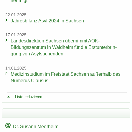
neh­migt
22.01.2025
Jah­res­bi­lanz Asyl 2024 in Sach­sen
17.01.2025
Lan­des­di­rek­ti­on Sach­sen über­nimmt AOK-​
Bildungszentrum in Wald­heim für die Erst­un­ter­brin­
gung von Asyl­su­chen­den
14.01.2025
Me­di­zin­stu­di­um im Frei­staat Sach­sen au­ßer­halb des
Nu­me­rus Clau­sus
Liste re­du­zie­ren ...
Dr. Su­sann Meer­heim