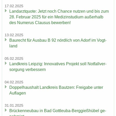
17.02.2025
Land­arzt­quo­te: Jetzt noch Chan­ce nut­zen und bis zum
28. Fe­bru­ar 2025 für ein Me­di­zin­stu­di­um au­ßer­halb
des Nu­me­rus Clau­sus be­wer­ben!
13.02.2025
Bau­recht für Aus­bau B 92 nörd­lich von Adorf im Vogt­
land
05.02.2025
Land­kreis Leip­zig: In­no­va­ti­ves Pro­jekt soll Not­fall­ver­
sor­gung ver­bes­sern
04.02.2025
Dop­pel­haus­halt Land­kreis Baut­zen: Frei­ga­be unter
Auf­la­gen
31.01.2025
Brü­cken­neu­bau in Bad Gottleuba-​Berggießhübel ge­