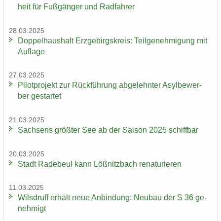
heit für Fuß­gän­ger und Rad­fah­rer
28.03.2025
Dop­pel­haus­halt Erz­ge­birgs­kreis: Teil­ge­neh­mi­gung mit
Auf­la­ge
27.03.2025
Pi­lot­pro­jekt zur Rück­füh­rung ab­ge­lehn­ter Asyl­be­wer­
ber ge­star­tet
21.03.2025
Sach­sens größ­ter See ab der Sai­son 2025 schiff­bar
20.03.2025
Stadt Ra­de­beul kann Löß­nitz­bach re­na­tu­rie­ren
11.03.2025
Wilsd­ruff er­hält neue An­bin­dung: Neu­bau der S 36 ge­
neh­migt