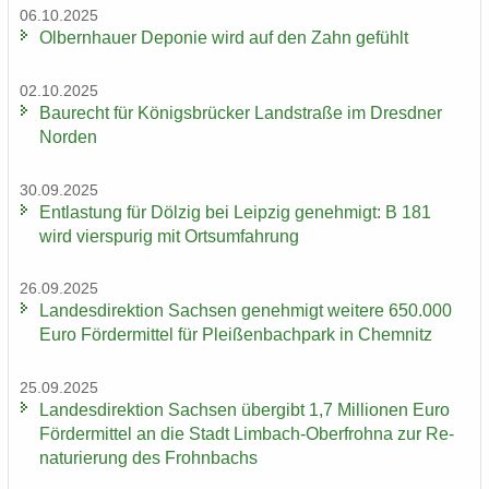
06.10.2025
Ol­bern­hau­er De­po­nie wird auf den Zahn ge­fühlt
02.10.2025
Bau­recht für Kö­nigs­brü­cker Land­stra­ße im Dresd­ner
Nor­den
30.09.2025
Ent­las­tung für Döl­zig bei Leip­zig ge­neh­migt: B 181
wird vier­spu­rig mit Orts­um­fah­rung
26.09.2025
Lan­des­di­rek­ti­on Sach­sen ge­neh­migt wei­te­re 650.000
Euro För­der­mit­tel für Plei­ßen­bach­park in Chem­nitz
25.09.2025
Lan­des­di­rek­ti­on Sach­sen über­gibt 1,7 Mil­lio­nen Euro
För­der­mit­tel an die Stadt Limbach-​Oberfrohna zur Re­
na­tu­rie­rung des Frohn­bachs