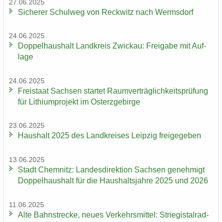
27.06.2025
Si­che­rer Schul­weg von Reck­witz nach Werms­dorf
24.06.2025
Dop­pel­haus­halt Land­kreis Zwi­ckau: Frei­ga­be mit Auf­
la­ge
24.06.2025
Frei­staat Sach­sen star­tet Ra­um­ver­träg­lich­keits­prü­fung
für Li­thi­um­pro­jekt im Ost­erz­ge­bir­ge
23.06.2025
Haus­halt 2025 des Land­krei­ses Leip­zig frei­ge­ge­ben
13.06.2025
Stadt Chem­nitz: Lan­des­di­rek­ti­on Sach­sen ge­neh­migt
Dop­pel­haus­halt für die Haus­halts­jah­re 2025 und 2026
11.06.2025
Alte Bahn­stre­cke, neues Ver­kehrs­mit­tel: Strie­gi­st­al­rad­