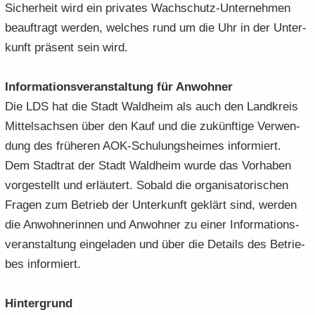
Si­cher­heit wird ein pri­va­tes Wachschutz-​Unternehmen
be­auf­tragt wer­den, wel­ches rund um die Uhr in der Un­ter­
kunft prä­sent sein wird.
In­for­ma­ti­ons­ver­an­stal­tung für An­woh­ner
Die LDS hat die Stadt Wald­heim als auch den Land­kreis
Mit­tel­sach­sen über den Kauf und die zu­künf­ti­ge Ver­wen­
dung des frü­he­ren AOK-​Schulungsheimes in­for­miert.
Dem Stadt­rat der Stadt Wald­heim wurde das Vor­ha­ben
vor­ge­stellt und er­läu­tert. So­bald die or­ga­ni­sa­to­ri­schen
Fra­gen zum Be­trieb der Un­ter­kunft ge­klärt sind, wer­den
die An­woh­ne­rin­nen und An­woh­ner zu einer In­for­ma­ti­ons­
ver­an­stal­tung ein­ge­la­den und über die De­tails des Be­trie­
bes in­for­miert.
Hin­ter­grund