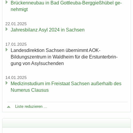
Brü­cken­neu­bau in Bad Gottleuba-​Berggießhübel ge­
neh­migt
22.01.2025
Jah­res­bi­lanz Asyl 2024 in Sach­sen
17.01.2025
Lan­des­di­rek­ti­on Sach­sen über­nimmt AOK-​
Bildungszentrum in Wald­heim für die Erst­un­ter­brin­
gung von Asyl­su­chen­den
14.01.2025
Me­di­zin­stu­di­um im Frei­staat Sach­sen au­ßer­halb des
Nu­me­rus Clau­sus
Liste re­du­zie­ren ...