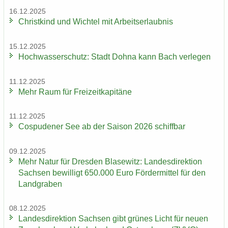
16.12.2025
Christ­kind und Wich­tel mit Ar­beits­er­laub­nis
15.12.2025
Hoch­was­ser­schutz: Stadt Dohna kann Bach ver­le­gen
11.12.2025
Mehr Raum für Frei­zeit­ka­pi­tä­ne
11.12.2025
Cos­pu­de­ner See ab der Sai­son 2026 schiff­bar
09.12.2025
Mehr Natur für Dres­den Bla­se­witz: Lan­des­di­rek­ti­on
Sach­sen be­wil­ligt 650.000 Euro För­der­mit­tel für den
Land­gra­ben
08.12.2025
Lan­des­di­rek­ti­on Sach­sen gibt grü­nes Licht für neuen