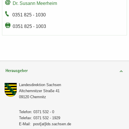
Dr. Su­sann Meer­heim
0351 825 - 1030
0351 825 - 1003
Herausgeber
Lan­des­di­rek­ti­on Sach­sen
Alt­chem­nit­zer Stra­ße 41
09120 Chem­nitz
Te­le­fon: 0371 532 - 0
Te­le­fax: 0371 532 - 1929
E-​Mail:
post[at]lds.sach­sen.de