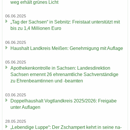
weg er­hält grü­nes Licht
06.06.2025
„Tag der Sach­sen“ in Seb­nitz: Frei­staat un­ter­stützt mit
bis zu 1,4 Mil­lio­nen Euro
06.06.2025
Haus­halt Land­kreis Mei­ßen: Ge­neh­mi­gung mit Auf­la­ge
05.06.2025
Apo­the­ken­kon­trol­le in Sach­sen: Lan­des­di­rek­ti­on
Sach­sen er­nennt 26 eh­ren­amt­li­che Sach­ver­stän­di­ge
zu Eh­ren­be­am­tin­nen und -​beamten
03.06.2025
Dop­pel­haus­halt Vogt­land­kreis 2025/2026: Frei­ga­be
unter Auf­la­gen
28.05.2025
„Le­ben­di­ge Luppe“: Der Zscham­pert kehrt in seine na­