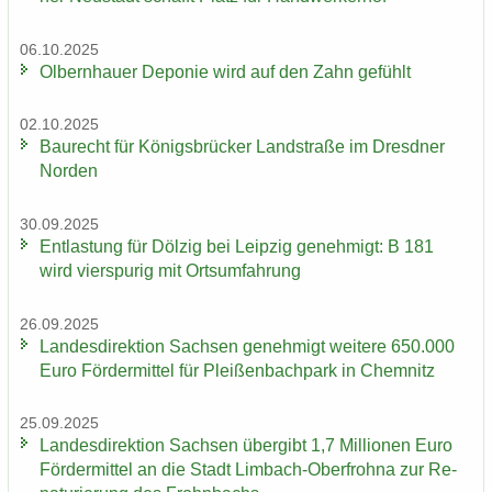
06.10.2025
Ol­bern­hau­er De­po­nie wird auf den Zahn ge­fühlt
02.10.2025
Bau­recht für Kö­nigs­brü­cker Land­stra­ße im Dresd­ner
Nor­den
30.09.2025
Ent­las­tung für Döl­zig bei Leip­zig ge­neh­migt: B 181
wird vier­spu­rig mit Orts­um­fah­rung
26.09.2025
Lan­des­di­rek­ti­on Sach­sen ge­neh­migt wei­te­re 650.000
Euro För­der­mit­tel für Plei­ßen­bach­park in Chem­nitz
25.09.2025
Lan­des­di­rek­ti­on Sach­sen über­gibt 1,7 Mil­lio­nen Euro
För­der­mit­tel an die Stadt Limbach-​Oberfrohna zur Re­