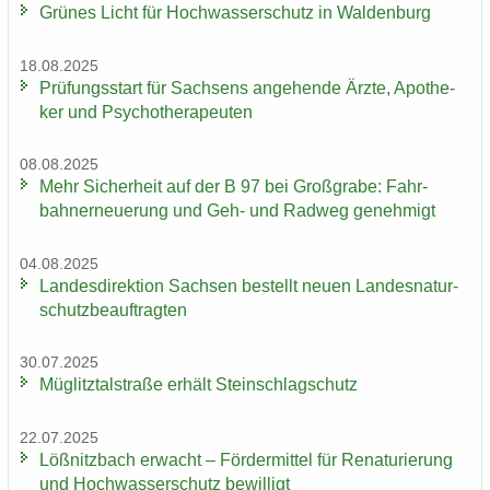
Grü­nes Licht für Hoch­was­ser­schutz in Wal­den­burg
18.08.2025
Prü­fungs­start für Sach­sens an­ge­hen­de Ärzte, Apo­the­
ker und Psy­cho­the­ra­peu­ten
08.08.2025
Mehr Si­cher­heit auf der B 97 bei Groß­gra­be: Fahr­
bahn­erneue­rung und Geh- und Rad­weg ge­neh­migt
04.08.2025
Lan­des­di­rek­ti­on Sach­sen be­stellt neuen Lan­des­na­tur­
schutz­be­auf­trag­ten
30.07.2025
Müg­litz­tal­stra­ße er­hält Stein­schlag­schutz
22.07.2025
Löß­nitz­bach er­wacht – För­der­mit­tel für Re­na­tu­rie­rung
und Hoch­was­ser­schutz be­wil­ligt