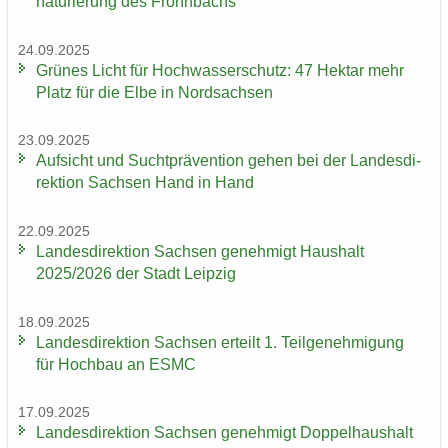
na­tu­rie­rung des Frohn­bachs
24.09.2025
Grü­nes Licht für Hoch­was­ser­schutz: 47 Hekt­ar mehr
Platz für die Elbe in Nord­sach­sen
23.09.2025
Auf­sicht und Sucht­prä­ven­ti­on gehen bei der Lan­des­di­
rek­ti­on Sach­sen Hand in Hand
22.09.2025
Lan­des­di­rek­ti­on Sach­sen ge­neh­migt Haus­halt
2025/2026 der Stadt Leip­zig
18.09.2025
Lan­des­di­rek­ti­on Sach­sen er­teilt 1. Teil­ge­neh­mi­gung
für Hoch­bau an ESMC
17.09.2025
Lan­des­di­rek­ti­on Sach­sen ge­neh­migt Dop­pel­haus­halt