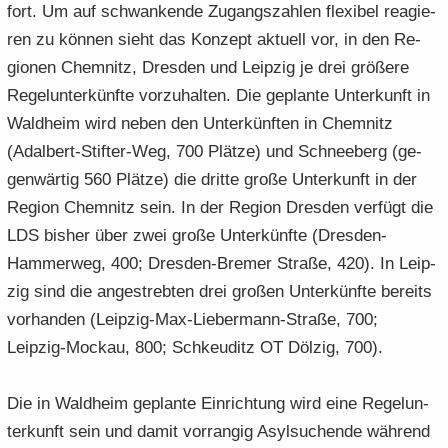
fort. Um auf schwan­ken­de Zu­gangs­zah­len fle­xi­bel re­agie­
ren zu kön­nen sieht das Kon­zept ak­tu­ell vor, in den Re­
gio­nen Chem­nitz, Dres­den und Leip­zig je drei grö­ße­re
Re­gel­un­ter­künf­te vor­zu­hal­ten. Die ge­plan­te Un­ter­kunft in
Wald­heim wird neben den Un­ter­künf­ten in Chem­nitz
(Adalbert-​Stifter-Weg, 700 Plät­ze) und Schnee­berg (ge­
gen­wär­tig 560 Plät­ze) die drit­te große Un­ter­kunft in der
Re­gi­on Chem­nitz sein. In der Re­gi­on Dres­den ver­fügt die
LDS bis­her über zwei große Un­ter­künf­te (Dresden-​
Hammerweg, 400; Dresden-​Bremer Stra­ße, 420). In Leip­
zig sind die an­ge­streb­ten drei gro­ßen Un­ter­künf­te be­reits
vor­han­den (Leipzig-​Max-Liebermann-Straße, 700;
Leipzig-​Mockau, 800; Schkeu­ditz OT Döl­zig, 700).
Die in Wald­heim ge­plan­te Ein­rich­tung wird eine Re­gel­un­
ter­kunft sein und damit vor­ran­gig Asyl­su­chen­de wäh­rend