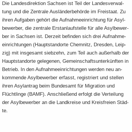
Die Lan­des­di­rek­ti­on Sach­sen ist Teil der Lan­des­ver­wal­
tung und die Zen­tra­le Aus­län­der­be­hör­de im Frei­staat. Zu
ihren Auf­ga­ben ge­hört die Auf­nah­me­ein­rich­tung für Asyl­
be­wer­ber, die zen­tra­le Er­st­an­lauf­stel­le für alle Asyl­be­wer­
ber in Sach­sen ist. Der­zeit be­fin­den sich drei Auf­nah­me­
ein­rich­tun­gen (Haupt­stand­or­te Chem­nitz, Dres­den, Leip­
zig) mit ins­ge­samt sieb­zehn, zum Teil auch au­ßer­halb der
Haupt­stand­or­te ge­le­ge­nen, Ge­mein­schafts­un­ter­künf­ten in
Be­trieb. In den Auf­nah­me­ein­rich­tun­gen wer­den neu an­
kom­men­de Asyl­be­wer­ber er­fasst, re­gis­triert und stel­len
ihren Asyl­an­trag beim Bun­des­amt für Mi­gra­ti­on und
Flücht­lin­ge (BAMF). An­schlie­ßend er­folgt die Ver­tei­lung
der Asyl­be­wer­ber an die Land­krei­se und Kreis­frei­en Städ­
te.