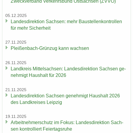
Zweck­ver­band Ver­kehrs­bund Ost­sach­sen (ZVVO)
05.12.2025
Lan­des­di­rek­ti­on Sach­sen: mehr Bau­stel­len­kon­trol­len
für mehr Si­cher­heit
27.11.2025
Pleißenbach-​Grünzug kann wach­sen
26.11.2025
Land­kreis Mit­tel­sach­sen: Lan­des­di­rek­ti­on Sach­sen ge­
neh­migt Haus­halt für 2026
21.11.2025
Lan­des­di­rek­ti­on Sach­sen ge­neh­migt Haus­halt 2026
des Land­krei­ses Leip­zig
19.11.2025
Ar­beit­neh­mer­schutz im Fokus: Lan­des­di­rek­ti­on Sach­
sen kon­trol­liert Fei­er­tags­ru­he