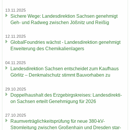
13.11.2025
Si­che­re Wege: Lan­des­di­rek­ti­on Sach­sen ge­neh­migt
Geh- und Rad­weg zwi­schen Jöß­nitz und Rei­ßig
12.11.2025
Glo­bal­Found­ries wächst - Lan­des­di­rek­ti­on ge­neh­migt
Er­wei­te­rung des Che­mi­ka­li­en­la­gers
04.11.2025
Lan­des­di­rek­ti­on Sach­sen ent­schei­det zum Kauf­haus
Gör­litz – Denk­mal­schutz stimmt Bau­vor­ha­ben zu
29.10.2025
Dop­pel­haus­halt des Erz­ge­birgs­krei­ses: Lan­des­di­rek­ti­
on Sach­sen er­teilt Ge­neh­mi­gung für 2026
27.10.2025
Ra­um­ver­träg­lich­keits­prü­fung für neue 380-​kV-
Stromleitung zwi­schen Gro­ßen­hain und Dres­den star­