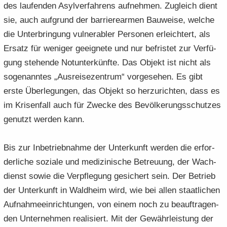
des lau­fen­den Asyl­ver­fah­rens auf­neh­men. Zu­gleich dient
sie, auch auf­grund der bar­rie­re­ar­men Bau­wei­se, wel­che
die Un­ter­brin­gung vul­nera­bler Per­so­nen er­leich­tert, als
Er­satz für we­ni­ger ge­eig­ne­te und nur be­fris­tet zur Ver­fü­
gung ste­hen­de Not­un­ter­künf­te. Das Ob­jekt ist nicht als
so­ge­nann­tes „Aus­rei­se­zen­trum“ vor­ge­se­hen. Es gibt
erste Über­le­gun­gen, das Ob­jekt so her­zu­rich­ten, dass es
im Kri­sen­fall auch für Zwe­cke des Be­völ­ke­rungs­schut­zes
ge­nutzt wer­den kann.
Bis zur In­be­trieb­nah­me der Un­ter­kunft wer­den die er­for­
der­li­che so­zia­le und me­di­zi­ni­sche Be­treu­ung, der Wach­
dienst sowie die Ver­pfle­gung ge­si­chert sein. Der Be­trieb
der Un­ter­kunft in Wald­heim wird, wie bei allen staat­li­chen
Auf­nah­me­ein­rich­tun­gen, von einem noch zu be­auf­tra­gen­
den Un­ter­neh­men rea­li­siert. Mit der Ge­währ­leis­tung der