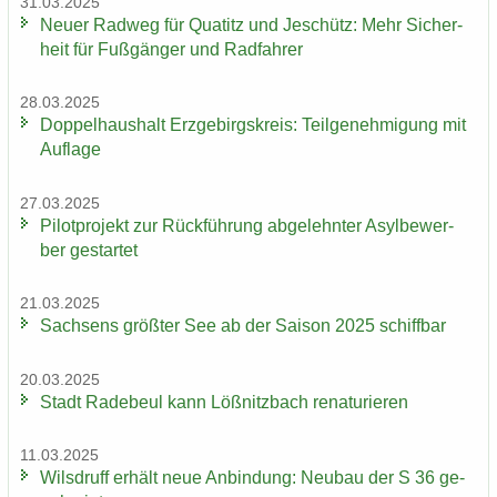
31.03.2025
Neuer Rad­weg für Qua­titz und Je­schütz: Mehr Si­cher­
heit für Fuß­gän­ger und Rad­fah­rer
28.03.2025
Dop­pel­haus­halt Erz­ge­birgs­kreis: Teil­ge­neh­mi­gung mit
Auf­la­ge
27.03.2025
Pi­lot­pro­jekt zur Rück­füh­rung ab­ge­lehn­ter Asyl­be­wer­
ber ge­star­tet
21.03.2025
Sach­sens größ­ter See ab der Sai­son 2025 schiff­bar
20.03.2025
Stadt Ra­de­beul kann Löß­nitz­bach re­na­tu­rie­ren
11.03.2025
Wilsd­ruff er­hält neue An­bin­dung: Neu­bau der S 36 ge­