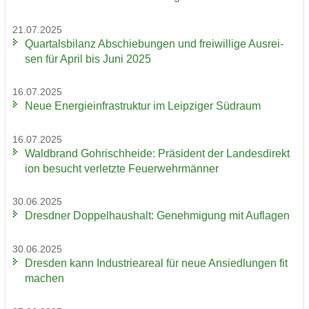
21.07.2025
Quar­tals­bi­lanz Ab­schie­bun­gen und frei­wil­li­ge Aus­rei­
sen für April bis Juni 2025
16.07.2025
Neue En­er­gie­in­fra­struk­tur im Leip­zi­ger Süd­raum
16.07.2025
Wald­brand Gohrisch­hei­de: Prä­si­dent der Lan­des­di­rek­t
i­on be­sucht ver­letz­te Feu­er­wehr­män­ner
30.06.2025
Dresd­ner Dop­pel­haus­halt: Ge­neh­mi­gung mit Auf­la­gen
30.06.2025
Dres­den kann In­dus­trie­are­al für neue An­sied­lun­gen fit
ma­chen