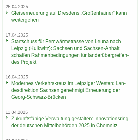
25.04.2025
Gleis­er­neue­rung auf Dres­dens „Gro­ßen­hai­ner“ kann
wei­ter­ge­hen
17.04.2025
Start­schuss für Fern­wär­me­tras­se von Leuna nach
Leip­zig (Kulk­witz): Sach­sen und Sachsen-​Anhalt
schaf­fen Rah­men­be­din­gun­gen für län­der­über­grei­fen­
des Pro­jekt
16.04.2025
Mo­der­nes Ver­kehrs­kreuz im Leip­zi­ger Wes­ten: Lan­
des­di­rek­ti­on Sach­sen ge­neh­migt Er­neue­rung der
Georg-​Schwarz-Brücken
11.04.2025
Zu­kunfts­fä­hi­ge Ver­wal­tung ge­stal­ten: In­no­va­ti­ons­ring
der deut­schen Mit­tel­be­hör­den 2025 in Chem­nitz