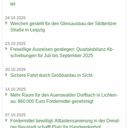
tet
24.10.2025
Wei­chen ge­stellt für den Gleis­aus­bau der Stöt­terit­zer
Stra­ße in Leip­zig
23.10.2025
Frei­wil­li­ge Aus­rei­sen ge­stie­gen: Quar­tals­bi­lanz Ab­
schie­bun­gen für Juli bis Sep­tem­ber 2025
20.10.2025
Si­che­re Fahrt durch Groß­bardau in Sicht
14.10.2025
Mehr Raum für den Au­ers­wal­der Dorf­bach in Lich­ten­
au: 860.000 Euro För­der­mit­tel ge­neh­migt
07.10.2025
För­der­mit­tel be­wil­ligt: Alt­las­ten­sa­nie­rung in der Dresd­
ner Neu­stadt schafft Platz für Hand­wer­ker­hof