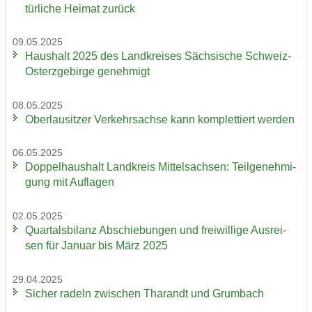
tür­li­che Hei­mat zu­rück
09.05.2025
Haus­halt 2025 des Land­krei­ses Säch­si­sche Schweiz-​
Osterzgebirge ge­neh­migt
08.05.2025
Ober­lau­sit­zer Ver­kehrs­ach­se kann kom­plet­tiert wer­den
06.05.2025
Dop­pel­haus­halt Land­kreis Mit­tel­sach­sen: Teil­ge­neh­mi­
gung mit Auf­la­gen
02.05.2025
Quar­tals­bi­lanz Ab­schie­bun­gen und frei­wil­li­ge Aus­rei­
sen für Ja­nu­ar bis März 2025
29.04.2025
Si­cher ra­deln zwi­schen Tha­randt und Grum­bach