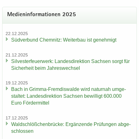
Me­di­en­in­for­ma­tio­nen 2025
22.12.2025
Süd­ver­bund Chem­nitz: Wei­ter­bau ist ge­neh­migt
21.12.2025
Sil­ves­ter­feu­er­werk: Lan­des­di­rek­ti­on Sach­sen sorgt für
Si­cher­heit beim Jah­res­wech­sel
19.12.2025
Bach in Grimma-​Fremdiswalde wird na­tur­nah um­ge­
stal­tet: Lan­des­di­rek­ti­on Sach­sen be­wil­ligt 600.000
Euro För­der­mit­tel
17.12.2025
Wald­schlöß­chen­brü­cke: Er­gän­zen­de Prü­fun­gen ab­ge­
schlos­sen