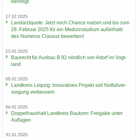
neh­migt
17.02.2025
Land­arzt­quo­te: Jetzt noch Chan­ce nut­zen und bis zum
28. Fe­bru­ar 2025 für ein Me­di­zin­stu­di­um au­ßer­halb
des Nu­me­rus Clau­sus be­wer­ben!
13.02.2025
Bau­recht für Aus­bau B 92 nörd­lich von Adorf im Vogt­
land
05.02.2025
Land­kreis Leip­zig: In­no­va­ti­ves Pro­jekt soll Not­fall­ver­
sor­gung ver­bes­sern
04.02.2025
Dop­pel­haus­halt Land­kreis Baut­zen: Frei­ga­be unter
Auf­la­gen
31.01.2025