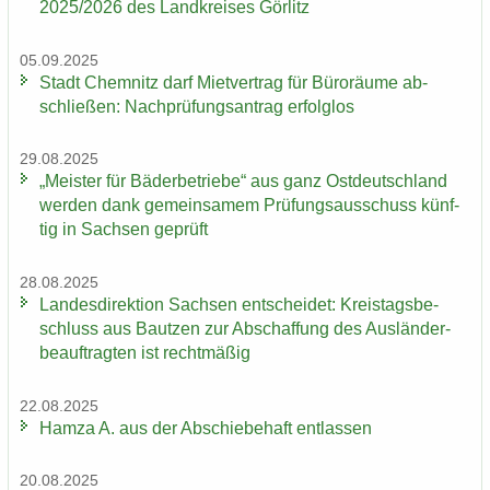
2025/2026 des Land­krei­ses Gör­litz
05.09.2025
Stadt Chem­nitz darf Miet­ver­trag für Bü­ro­räu­me ab­
schlie­ßen: Nach­prü­fungs­an­trag er­folg­los
29.08.2025
„Meis­ter für Bä­der­be­trie­be“ aus ganz Ost­deutsch­land
wer­den dank ge­mein­sa­mem Prü­fungs­aus­schuss künf­
tig in Sach­sen ge­prüft
28.08.2025
Lan­des­di­rek­ti­on Sach­sen ent­schei­det: Kreis­tags­be­
schluss aus Baut­zen zur Ab­schaf­fung des Aus­län­der­
be­auf­trag­ten ist recht­mä­ßig
22.08.2025
Hamza A. aus der Ab­schie­be­haft ent­las­sen
20.08.2025