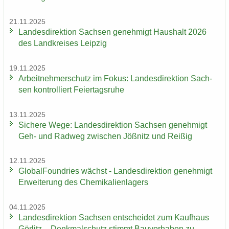
21.11.2025
Lan­des­di­rek­ti­on Sach­sen ge­neh­migt Haus­halt 2026
des Land­krei­ses Leip­zig
19.11.2025
Ar­beit­neh­mer­schutz im Fokus: Lan­des­di­rek­ti­on Sach­
sen kon­trol­liert Fei­er­tags­ru­he
13.11.2025
Si­che­re Wege: Lan­des­di­rek­ti­on Sach­sen ge­neh­migt
Geh- und Rad­weg zwi­schen Jöß­nitz und Rei­ßig
12.11.2025
Glo­bal­Found­ries wächst - Lan­des­di­rek­ti­on ge­neh­migt
Er­wei­te­rung des Che­mi­ka­li­en­la­gers
04.11.2025
Lan­des­di­rek­ti­on Sach­sen ent­schei­det zum Kauf­haus
Gör­litz – Denk­mal­schutz stimmt Bau­vor­ha­ben zu