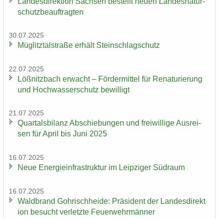
Lan­des­di­rek­ti­on Sach­sen be­stellt neuen Lan­des­na­tur­
schutz­be­auf­trag­ten
30.07.2025
Müg­litz­tal­stra­ße er­hält Stein­schlag­schutz
22.07.2025
Löß­nitz­bach er­wacht – För­der­mit­tel für Re­na­tu­rie­rung
und Hoch­was­ser­schutz be­wil­ligt
21.07.2025
Quar­tals­bi­lanz Ab­schie­bun­gen und frei­wil­li­ge Aus­rei­
sen für April bis Juni 2025
16.07.2025
Neue En­er­gie­in­fra­struk­tur im Leip­zi­ger Süd­raum
16.07.2025
Wald­brand Gohrisch­hei­de: Prä­si­dent der Lan­des­di­rek­t
i­on be­sucht ver­letz­te Feu­er­wehr­män­ner