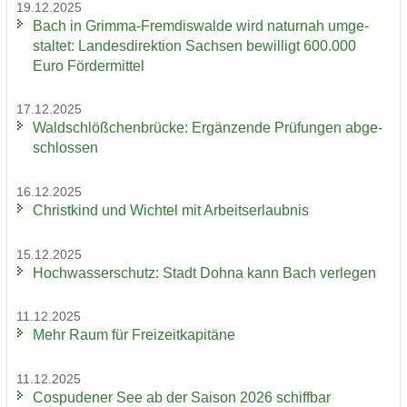
19.12.2025
Bach in Grimma-​Fremdiswalde wird na­tur­nah um­ge­
stal­tet: Lan­des­di­rek­ti­on Sach­sen be­wil­ligt 600.000
Euro För­der­mit­tel
17.12.2025
Wald­schlöß­chen­brü­cke: Er­gän­zen­de Prü­fun­gen ab­ge­
schlos­sen
16.12.2025
Christ­kind und Wich­tel mit Ar­beits­er­laub­nis
15.12.2025
Hoch­was­ser­schutz: Stadt Dohna kann Bach ver­le­gen
11.12.2025
Mehr Raum für Frei­zeit­ka­pi­tä­ne
11.12.2025
Cos­pu­de­ner See ab der Sai­son 2026 schiff­bar