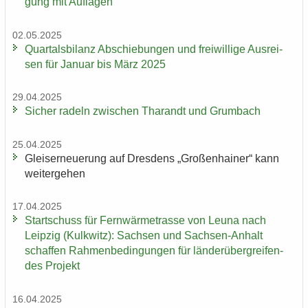
gung mit Auf­la­gen
02.05.2025
Quar­tals­bi­lanz Ab­schie­bun­gen und frei­wil­li­ge Aus­rei­
sen für Ja­nu­ar bis März 2025
29.04.2025
Si­cher ra­deln zwi­schen Tha­randt und Grum­bach
25.04.2025
Gleis­er­neue­rung auf Dres­dens „Gro­ßen­hai­ner“ kann
wei­ter­ge­hen
17.04.2025
Start­schuss für Fern­wär­me­tras­se von Leuna nach
Leip­zig (Kulk­witz): Sach­sen und Sachsen-​Anhalt
schaf­fen Rah­men­be­din­gun­gen für län­der­über­grei­fen­
des Pro­jekt
16.04.2025