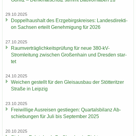
29.10.2025
Dop­pel­haus­halt des Erz­ge­birgs­krei­ses: Lan­des­di­rek­ti­
on Sach­sen er­teilt Ge­neh­mi­gung für 2026
27.10.2025
Ra­um­ver­träg­lich­keits­prü­fung für neue 380-​kV-
Stromleitung zwi­schen Gro­ßen­hain und Dres­den star­
tet
24.10.2025
Wei­chen ge­stellt für den Gleis­aus­bau der Stöt­terit­zer
Stra­ße in Leip­zig
23.10.2025
Frei­wil­li­ge Aus­rei­sen ge­stie­gen: Quar­tals­bi­lanz Ab­
schie­bun­gen für Juli bis Sep­tem­ber 2025
20.10.2025