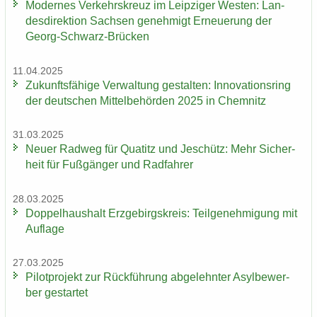
Mo­der­nes Ver­kehrs­kreuz im Leip­zi­ger Wes­ten: Lan­
des­di­rek­ti­on Sach­sen ge­neh­migt Er­neue­rung der
Georg-​Schwarz-Brücken
11.04.2025
Zu­kunfts­fä­hi­ge Ver­wal­tung ge­stal­ten: In­no­va­ti­ons­ring
der deut­schen Mit­tel­be­hör­den 2025 in Chem­nitz
31.03.2025
Neuer Rad­weg für Qua­titz und Je­schütz: Mehr Si­cher­
heit für Fuß­gän­ger und Rad­fah­rer
28.03.2025
Dop­pel­haus­halt Erz­ge­birgs­kreis: Teil­ge­neh­mi­gung mit
Auf­la­ge
27.03.2025
Pi­lot­pro­jekt zur Rück­füh­rung ab­ge­lehn­ter Asyl­be­wer­
ber ge­star­tet