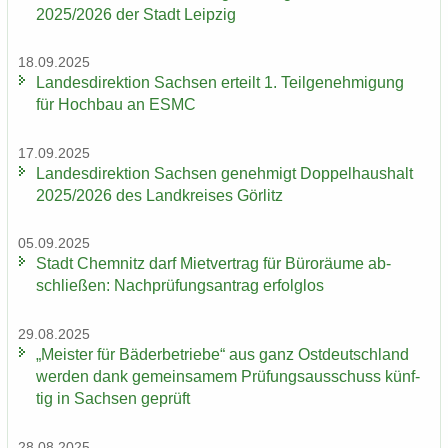
2025/2026 der Stadt Leip­zig
18.09.2025
Lan­des­di­rek­ti­on Sach­sen er­teilt 1. Teil­ge­neh­mi­gung
für Hoch­bau an ESMC
17.09.2025
Lan­des­di­rek­ti­on Sach­sen ge­neh­migt Dop­pel­haus­halt
2025/2026 des Land­krei­ses Gör­litz
05.09.2025
Stadt Chem­nitz darf Miet­ver­trag für Bü­ro­räu­me ab­
schlie­ßen: Nach­prü­fungs­an­trag er­folg­los
29.08.2025
„Meis­ter für Bä­der­be­trie­be“ aus ganz Ost­deutsch­land
wer­den dank ge­mein­sa­mem Prü­fungs­aus­schuss künf­
tig in Sach­sen ge­prüft
28.08.2025