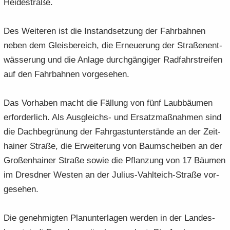
Hei­de­stra­ße.
Des Wei­te­ren ist die In­stand­set­zung der Fahr­bah­nen
neben dem Gleis­be­reich, die Er­neue­rung der Stra­ßen­ent­
wäs­se­rung und die An­la­ge durch­gän­gi­ger Rad­fahr­strei­fen
auf den Fahr­bah­nen vor­ge­se­hen.
Das Vor­ha­ben macht die Fäl­lung von fünf Laub­bäu­men
er­for­der­lich. Als Ausgleichs-​ und Er­satz­maß­nah­men sind
die Dach­be­grü­nung der Fahr­gast­un­ter­stän­de an der Zeit­
hai­ner Stra­ße, die Er­wei­te­rung von Baum­schei­ben an der
Gro­ßen­hai­ner Stra­ße sowie die Pflan­zung von 17 Bäu­men
im Dresd­ner Wes­ten an der Julius-​Vahlteich-Straße vor­
ge­se­hen.
Die ge­neh­mig­ten Plan­un­ter­la­gen wer­den in der Lan­des­