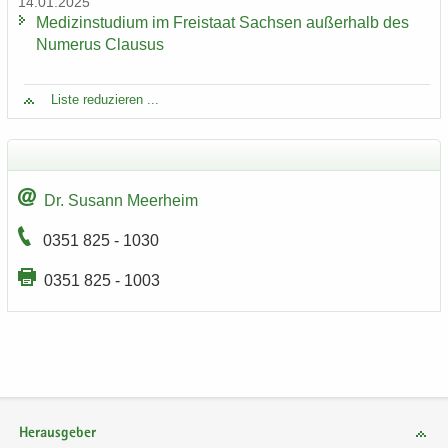
14.01.2025
Me­di­zin­stu­di­um im Frei­staat Sach­sen au­ßer­halb des
Nu­me­rus Clau­sus
Liste re­du­zie­ren ...
Dr. Su­sann Meer­heim
0351 825 - 1030
0351 825 - 1003
Herausgeber