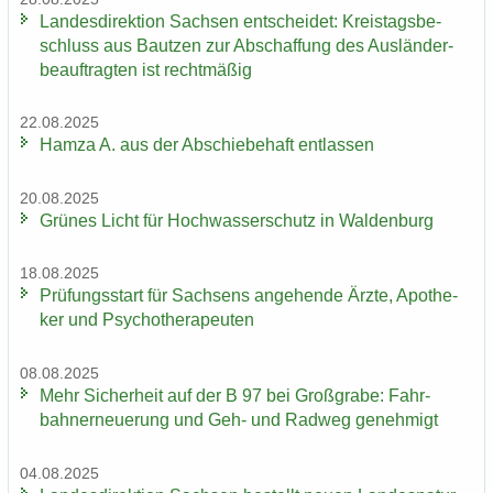
Lan­des­di­rek­ti­on Sach­sen ent­schei­det: Kreis­tags­be­
schluss aus Baut­zen zur Ab­schaf­fung des Aus­län­der­
be­auf­trag­ten ist recht­mä­ßig
22.08.2025
Hamza A. aus der Ab­schie­be­haft ent­las­sen
20.08.2025
Grü­nes Licht für Hoch­was­ser­schutz in Wal­den­burg
18.08.2025
Prü­fungs­start für Sach­sens an­ge­hen­de Ärzte, Apo­the­
ker und Psy­cho­the­ra­peu­ten
08.08.2025
Mehr Si­cher­heit auf der B 97 bei Groß­gra­be: Fahr­
bahn­erneue­rung und Geh- und Rad­weg ge­neh­migt
04.08.2025