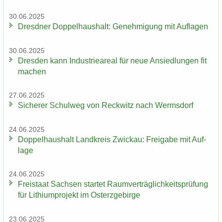
30.06.2025
Dresd­ner Dop­pel­haus­halt: Ge­neh­mi­gung mit Auf­la­gen
30.06.2025
Dres­den kann In­dus­trie­are­al für neue An­sied­lun­gen fit
ma­chen
27.06.2025
Si­che­rer Schul­weg von Reck­witz nach Werms­dorf
24.06.2025
Dop­pel­haus­halt Land­kreis Zwi­ckau: Frei­ga­be mit Auf­
la­ge
24.06.2025
Frei­staat Sach­sen star­tet Ra­um­ver­träg­lich­keits­prü­fung
für Li­thi­um­pro­jekt im Ost­erz­ge­bir­ge
23.06.2025