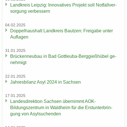
Land­kreis Leip­zig: In­no­va­ti­ves Pro­jekt soll Not­fall­ver­
sor­gung ver­bes­sern
04.02.2025
Dop­pel­haus­halt Land­kreis Baut­zen: Frei­ga­be unter
Auf­la­gen
31.01.2025
Brü­cken­neu­bau in Bad Gottleuba-​Berggießhübel ge­
neh­migt
22.01.2025
Jah­res­bi­lanz Asyl 2024 in Sach­sen
17.01.2025
Lan­des­di­rek­ti­on Sach­sen über­nimmt AOK-​
Bildungszentrum in Wald­heim für die Erst­un­ter­brin­
gung von Asyl­su­chen­den