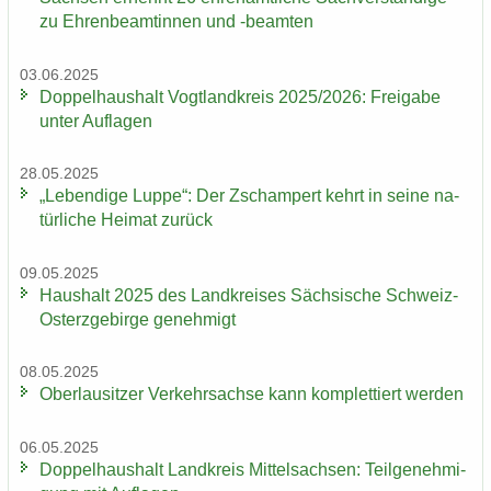
zu Eh­ren­be­am­tin­nen und -​beamten
03.06.2025
Dop­pel­haus­halt Vogt­land­kreis 2025/2026: Frei­ga­be
unter Auf­la­gen
28.05.2025
„Le­ben­di­ge Luppe“: Der Zscham­pert kehrt in seine na­
tür­li­che Hei­mat zu­rück
09.05.2025
Haus­halt 2025 des Land­krei­ses Säch­si­sche Schweiz-​
Osterzgebirge ge­neh­migt
08.05.2025
Ober­lau­sit­zer Ver­kehrs­ach­se kann kom­plet­tiert wer­den
06.05.2025
Dop­pel­haus­halt Land­kreis Mit­tel­sach­sen: Teil­ge­neh­mi­