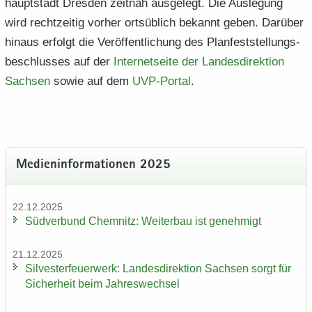
haupt­stadt Dres­den zeit­nah aus­ge­legt. Die Aus­le­gung
wird recht­zei­tig vor­her orts­üb­lich be­kannt geben. Dar­über
hin­aus er­folgt die Ver­öf­fent­li­chung des Plan­fest­stel­lungs­
be­schlus­ses auf der
In­ter­net­sei­te der Lan­des­di­rek­ti­on
Sach­sen
sowie auf dem
UVP-​​Portal
.
Me­di­en­in­for­ma­tio­nen 2025
22.12.2025
Süd­ver­bund Chem­nitz: Wei­ter­bau ist ge­neh­migt
21.12.2025
Sil­ves­ter­feu­er­werk: Lan­des­di­rek­ti­on Sach­sen sorgt für
Si­cher­heit beim Jah­res­wech­sel