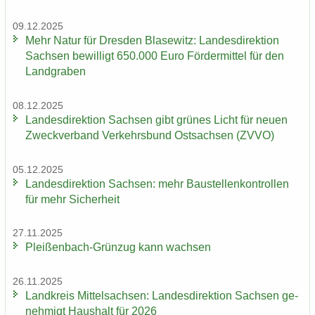
09.12.2025
Mehr Natur für Dres­den Bla­se­witz: Lan­des­di­rek­ti­on
Sach­sen be­wil­ligt 650.000 Euro För­der­mit­tel für den
Land­gra­ben
08.12.2025
Lan­des­di­rek­ti­on Sach­sen gibt grü­nes Licht für neuen
Zweck­ver­band Ver­kehrs­bund Ost­sach­sen (ZVVO)
05.12.2025
Lan­des­di­rek­ti­on Sach­sen: mehr Bau­stel­len­kon­trol­len
für mehr Si­cher­heit
27.11.2025
Pleißenbach-​Grünzug kann wach­sen
26.11.2025
Land­kreis Mit­tel­sach­sen: Lan­des­di­rek­ti­on Sach­sen ge­
neh­migt Haus­halt für 2026