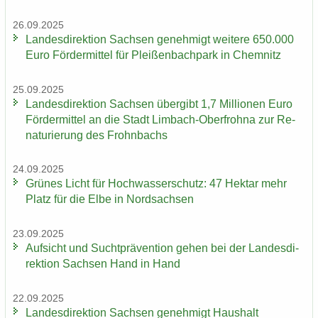
26.09.2025
Lan­des­di­rek­ti­on Sach­sen ge­neh­migt wei­te­re 650.000
Euro För­der­mit­tel für Plei­ßen­bach­park in Chem­nitz
25.09.2025
Lan­des­di­rek­ti­on Sach­sen über­gibt 1,7 Mil­lio­nen Euro
För­der­mit­tel an die Stadt Limbach-​Oberfrohna zur Re­
na­tu­rie­rung des Frohn­bachs
24.09.2025
Grü­nes Licht für Hoch­was­ser­schutz: 47 Hekt­ar mehr
Platz für die Elbe in Nord­sach­sen
23.09.2025
Auf­sicht und Sucht­prä­ven­ti­on gehen bei der Lan­des­di­
rek­ti­on Sach­sen Hand in Hand
22.09.2025
Lan­des­di­rek­ti­on Sach­sen ge­neh­migt Haus­halt