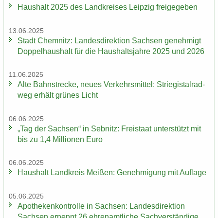
Haus­halt 2025 des Land­krei­ses Leip­zig frei­ge­ge­ben
13.06.2025
Stadt Chem­nitz: Lan­des­di­rek­ti­on Sach­sen ge­neh­migt
Dop­pel­haus­halt für die Haus­halts­jah­re 2025 und 2026
11.06.2025
Alte Bahn­stre­cke, neues Ver­kehrs­mit­tel: Strie­gi­st­al­rad­
weg er­hält grü­nes Licht
06.06.2025
„Tag der Sach­sen“ in Seb­nitz: Frei­staat un­ter­stützt mit
bis zu 1,4 Mil­lio­nen Euro
06.06.2025
Haus­halt Land­kreis Mei­ßen: Ge­neh­mi­gung mit Auf­la­ge
05.06.2025
Apo­the­ken­kon­trol­le in Sach­sen: Lan­des­di­rek­ti­on
Sach­sen er­nennt 26 eh­ren­amt­li­che Sach­ver­stän­di­ge