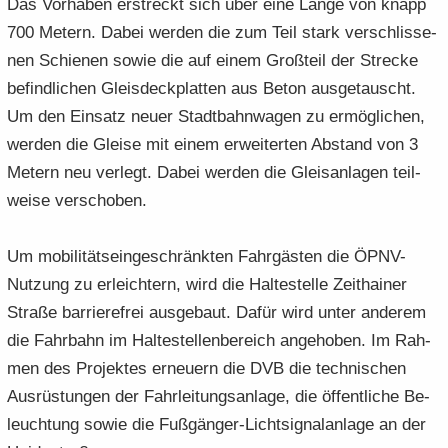
Das Vor­ha­ben er­streckt sich über eine Länge von knapp
700 Me­tern. Dabei wer­den die zum Teil stark ver­schlis­se­
nen Schie­nen sowie die auf einem Groß­teil der Stre­cke
be­find­li­chen Gleis­deck­plat­ten aus Beton aus­ge­tauscht.
Um den Ein­satz neuer Stadt­bahn­wa­gen zu er­mög­li­chen,
wer­den die Glei­se mit einem er­wei­ter­ten Ab­stand von 3
Me­tern neu ver­legt. Dabei wer­den die Gleis­an­la­gen teil­
wei­se ver­scho­ben.
Um mo­bi­li­täts­ein­ge­schränk­ten Fahr­gäs­ten die ÖPNV-​
Nutzung zu er­leich­tern, wird die Hal­te­stel­le Zeit­hai­ner
Stra­ße bar­rie­re­frei aus­ge­baut. Dafür wird unter an­de­rem
die Fahr­bahn im Hal­te­stel­len­be­reich an­ge­ho­ben. Im Rah­
men des Pro­jek­tes er­neu­ern die DVB die tech­ni­schen
Aus­rüs­tun­gen der Fahr­lei­tungs­an­la­ge, die öf­fent­li­che Be­
leuch­tung sowie die Fußgänger-​Lichtsignalanlage an der