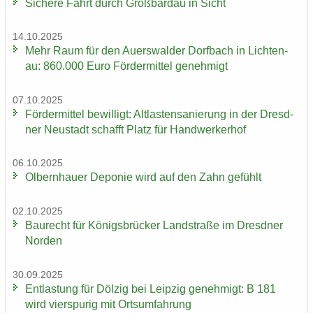
Si­che­re Fahrt durch Groß­bardau in Sicht
14.10.2025
Mehr Raum für den Au­ers­wal­der Dorf­bach in Lich­ten­
au: 860.000 Euro För­der­mit­tel ge­neh­migt
07.10.2025
För­der­mit­tel be­wil­ligt: Alt­las­ten­sa­nie­rung in der Dresd­
ner Neu­stadt schafft Platz für Hand­wer­ker­hof
06.10.2025
Ol­bern­hau­er De­po­nie wird auf den Zahn ge­fühlt
02.10.2025
Bau­recht für Kö­nigs­brü­cker Land­stra­ße im Dresd­ner
Nor­den
30.09.2025
Ent­las­tung für Döl­zig bei Leip­zig ge­neh­migt: B 181
wird vier­spu­rig mit Orts­um­fah­rung