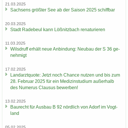
21.03.2025
Sach­sens größ­ter See ab der Sai­son 2025 schiff­bar
20.03.2025
Stadt Ra­de­beul kann Löß­nitz­bach re­na­tu­rie­ren
11.03.2025
Wilsd­ruff er­hält neue An­bin­dung: Neu­bau der S 36 ge­
neh­migt
17.02.2025
Land­arzt­quo­te: Jetzt noch Chan­ce nut­zen und bis zum
28. Fe­bru­ar 2025 für ein Me­di­zin­stu­di­um au­ßer­halb
des Nu­me­rus Clau­sus be­wer­ben!
13.02.2025
Bau­recht für Aus­bau B 92 nörd­lich von Adorf im Vogt­
land
05.02.2025