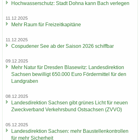
Hoch­was­ser­schutz: Stadt Dohna kann Bach ver­le­gen
11.12.2025
Mehr Raum für Frei­zeit­ka­pi­tä­ne
11.12.2025
Cos­pu­de­ner See ab der Sai­son 2026 schiff­bar
09.12.2025
Mehr Natur für Dres­den Bla­se­witz: Lan­des­di­rek­ti­on
Sach­sen be­wil­ligt 650.000 Euro För­der­mit­tel für den
Land­gra­ben
08.12.2025
Lan­des­di­rek­ti­on Sach­sen gibt grü­nes Licht für neuen
Zweck­ver­band Ver­kehrs­bund Ost­sach­sen (ZVVO)
05.12.2025
Lan­des­di­rek­ti­on Sach­sen: mehr Bau­stel­len­kon­trol­len
für mehr Si­cher­heit