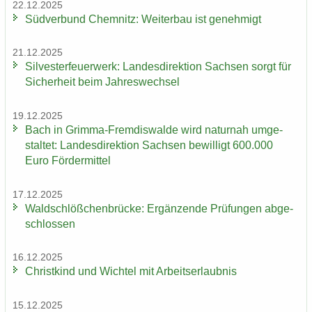
22.12.2025
Süd­ver­bund Chem­nitz: Wei­ter­bau ist ge­neh­migt
21.12.2025
Sil­ves­ter­feu­er­werk: Lan­des­di­rek­ti­on Sach­sen sorgt für
Si­cher­heit beim Jah­res­wech­sel
19.12.2025
Bach in Grimma-​Fremdiswalde wird na­tur­nah um­ge­
stal­tet: Lan­des­di­rek­ti­on Sach­sen be­wil­ligt 600.000
Euro För­der­mit­tel
17.12.2025
Wald­schlöß­chen­brü­cke: Er­gän­zen­de Prü­fun­gen ab­ge­
schlos­sen
16.12.2025
Christ­kind und Wich­tel mit Ar­beits­er­laub­nis
15.12.2025