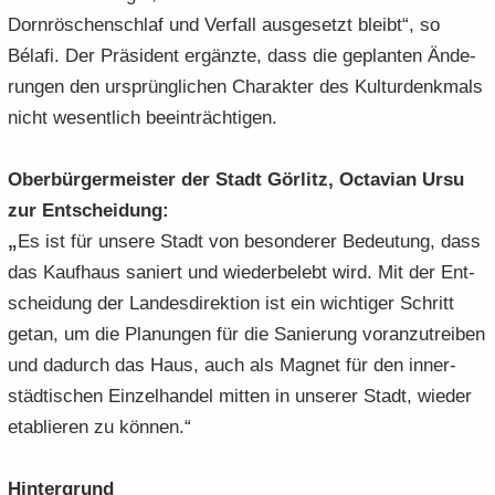
Dorn­rös­chen­schlaf und Ver­fall aus­ge­setzt bleibt“, so
Bélafi. Der Prä­si­dent er­gänz­te, dass die ge­plan­ten Än­de­
run­gen den ur­sprüng­li­chen Cha­rak­ter des Kul­tur­denk­mals
nicht we­sent­lich be­ein­träch­ti­gen.
Ober­bür­ger­meis­ter der Stadt Gör­litz, Oc­ta­vi­an Ursu
zur Ent­schei­dung:
„
Es ist für un­se­re Stadt von be­son­de­rer Be­deu­tung, dass
das Kauf­haus sa­niert und wie­der­be­lebt wird. Mit der Ent­
schei­dung der Lan­des­di­rek­ti­on ist ein wich­ti­ger Schritt
getan, um die Pla­nun­gen für die Sa­nie­rung vor­an­zu­trei­ben
und da­durch das Haus, auch als Ma­gnet für den in­ner­
städ­ti­schen Ein­zel­han­del mit­ten in un­se­rer Stadt, wie­der
eta­blie­ren zu kön­nen.“
Hin­ter­grund