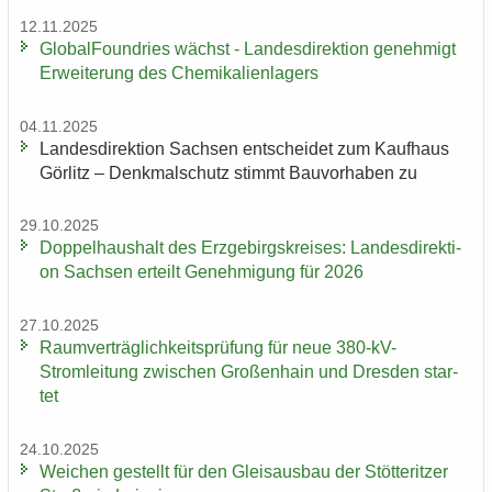
12.11.2025
Glo­bal­Found­ries wächst - Lan­des­di­rek­ti­on ge­neh­migt
Er­wei­te­rung des Che­mi­ka­li­en­la­gers
04.11.2025
Lan­des­di­rek­ti­on Sach­sen ent­schei­det zum Kauf­haus
Gör­litz – Denk­mal­schutz stimmt Bau­vor­ha­ben zu
29.10.2025
Dop­pel­haus­halt des Erz­ge­birgs­krei­ses: Lan­des­di­rek­ti­
on Sach­sen er­teilt Ge­neh­mi­gung für 2026
27.10.2025
Ra­um­ver­träg­lich­keits­prü­fung für neue 380-​kV-
Stromleitung zwi­schen Gro­ßen­hain und Dres­den star­
tet
24.10.2025
Wei­chen ge­stellt für den Gleis­aus­bau der Stöt­terit­zer