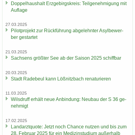
Dop­pel­haus­halt Erz­ge­birgs­kreis: Teil­ge­neh­mi­gung mit
Auf­la­ge
27.03.2025
Pi­lot­pro­jekt zur Rück­füh­rung ab­ge­lehn­ter Asyl­be­wer­
ber ge­star­tet
21.03.2025
Sach­sens größ­ter See ab der Sai­son 2025 schiff­bar
20.03.2025
Stadt Ra­de­beul kann Löß­nitz­bach re­na­tu­rie­ren
11.03.2025
Wilsd­ruff er­hält neue An­bin­dung: Neu­bau der S 36 ge­
neh­migt
17.02.2025
Land­arzt­quo­te: Jetzt noch Chan­ce nut­zen und bis zum
28. Fe­bru­ar 2025 für ein Me­di­zin­stu­di­um au­ßer­halb