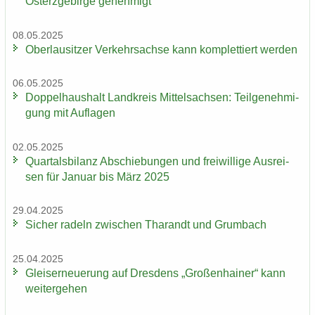
Osterzgebirge ge­neh­migt
08.05.2025
Ober­lau­sit­zer Ver­kehrs­ach­se kann kom­plet­tiert wer­den
06.05.2025
Dop­pel­haus­halt Land­kreis Mit­tel­sach­sen: Teil­ge­neh­mi­
gung mit Auf­la­gen
02.05.2025
Quar­tals­bi­lanz Ab­schie­bun­gen und frei­wil­li­ge Aus­rei­
sen für Ja­nu­ar bis März 2025
29.04.2025
Si­cher ra­deln zwi­schen Tha­randt und Grum­bach
25.04.2025
Gleis­er­neue­rung auf Dres­dens „Gro­ßen­hai­ner“ kann
wei­ter­ge­hen