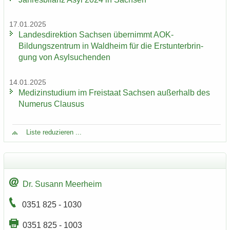
17.01.2025
Lan­des­di­rek­ti­on Sach­sen über­nimmt AOK-​
Bildungszentrum in Wald­heim für die Erst­un­ter­brin­
gung von Asyl­su­chen­den
14.01.2025
Me­di­zin­stu­di­um im Frei­staat Sach­sen au­ßer­halb des
Nu­me­rus Clau­sus
Liste re­du­zie­ren ...
Dr. Su­sann Meer­heim
0351 825 - 1030
0351 825 - 1003