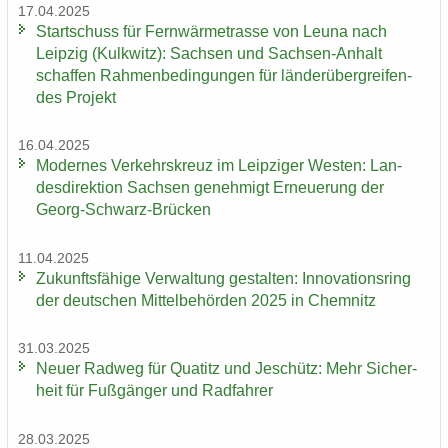
17.04.2025
Start­schuss für Fern­wär­me­tras­se von Leuna nach
Leip­zig (Kulk­witz): Sach­sen und Sachsen-​Anhalt
schaf­fen Rah­men­be­din­gun­gen für län­der­über­grei­fen­
des Pro­jekt
16.04.2025
Mo­der­nes Ver­kehrs­kreuz im Leip­zi­ger Wes­ten: Lan­
des­di­rek­ti­on Sach­sen ge­neh­migt Er­neue­rung der
Georg-​Schwarz-Brücken
11.04.2025
Zu­kunfts­fä­hi­ge Ver­wal­tung ge­stal­ten: In­no­va­ti­ons­ring
der deut­schen Mit­tel­be­hör­den 2025 in Chem­nitz
31.03.2025
Neuer Rad­weg für Qua­titz und Je­schütz: Mehr Si­cher­
heit für Fuß­gän­ger und Rad­fah­rer
28.03.2025