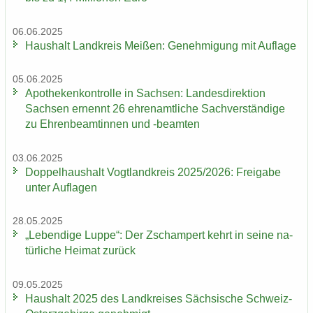
06.06.2025
Haus­halt Land­kreis Mei­ßen: Ge­neh­mi­gung mit Auf­la­ge
05.06.2025
Apo­the­ken­kon­trol­le in Sach­sen: Lan­des­di­rek­ti­on
Sach­sen er­nennt 26 eh­ren­amt­li­che Sach­ver­stän­di­ge
zu Eh­ren­be­am­tin­nen und -​beamten
03.06.2025
Dop­pel­haus­halt Vogt­land­kreis 2025/2026: Frei­ga­be
unter Auf­la­gen
28.05.2025
„Le­ben­di­ge Luppe“: Der Zscham­pert kehrt in seine na­
tür­li­che Hei­mat zu­rück
09.05.2025
Haus­halt 2025 des Land­krei­ses Säch­si­sche Schweiz-​