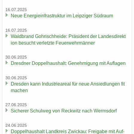
16.07.2025
Neue En­er­gie­in­fra­struk­tur im Leip­zi­ger Süd­raum
16.07.2025
Wald­brand Gohrisch­hei­de: Prä­si­dent der Lan­des­di­rek­t
i­on be­sucht ver­letz­te Feu­er­wehr­män­ner
30.06.2025
Dresd­ner Dop­pel­haus­halt: Ge­neh­mi­gung mit Auf­la­gen
30.06.2025
Dres­den kann In­dus­trie­are­al für neue An­sied­lun­gen fit
ma­chen
27.06.2025
Si­che­rer Schul­weg von Reck­witz nach Werms­dorf
24.06.2025
Dop­pel­haus­halt Land­kreis Zwi­ckau: Frei­ga­be mit Auf­