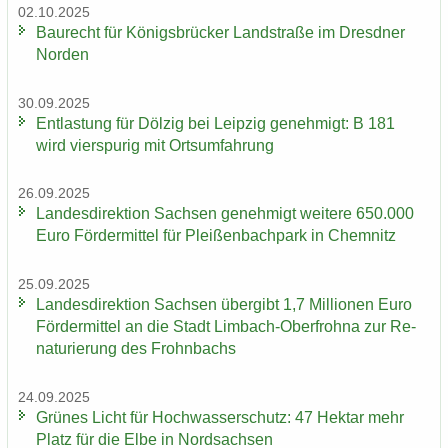
02.10.2025
Bau­recht für Kö­nigs­brü­cker Land­stra­ße im Dresd­ner
Nor­den
30.09.2025
Ent­las­tung für Döl­zig bei Leip­zig ge­neh­migt: B 181
wird vier­spu­rig mit Orts­um­fah­rung
26.09.2025
Lan­des­di­rek­ti­on Sach­sen ge­neh­migt wei­te­re 650.000
Euro För­der­mit­tel für Plei­ßen­bach­park in Chem­nitz
25.09.2025
Lan­des­di­rek­ti­on Sach­sen über­gibt 1,7 Mil­lio­nen Euro
För­der­mit­tel an die Stadt Limbach-​Oberfrohna zur Re­
na­tu­rie­rung des Frohn­bachs
24.09.2025
Grü­nes Licht für Hoch­was­ser­schutz: 47 Hekt­ar mehr
Platz für die Elbe in Nord­sach­sen