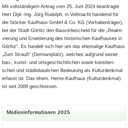
Mit voll­stän­di­gem An­trag vom 25. Juni 2024 be­an­trag­te
Herr Dipl.-Ing. Jörg Ru­dolph, in Voll­macht han­delnd für
die Stö­cker Kauf­haus GmbH & Co. KG (Vor­ha­ben­trä­ger),
bei der Stadt Gör­litz den Bau­vor­be­scheid für die „Re­ak­ti­
vie­rung und Er­wei­te­rung des his­to­ri­schen Kauf­hau­ses in
Gör­litz“. Es han­delt sich hier um das ehe­ma­li­ge Kauf­haus
„Zum Strauß“ (De­mi­a­ni­platz), wel­ches auf­grund sei­ner
bau-, kunst-​ und orts­ge­schicht­li­chen sowie künst­le­ri­
schen und städ­te­bau­li­chen Be­deu­tung als Kul­tur­denk­mal
er­fasst ist. Das ehem. Hertie-​Kaufhaus (Kul­tur­denk­mal)
ist seit 2009 ge­schlos­sen.
Me­di­en­in­for­ma­tio­nen 2025