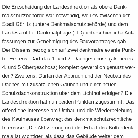
Die Ent­schei­dung der Lan­des­di­rek­ti­on als obere Denk­
mal­schutz­be­hör­de war not­wen­dig, weil es zwi­schen der
Stadt Gör­litz (un­te­re Denk­mal­schutz­be­hör­de) und dem
Lan­des­amt für Denk­mal­pfle­ge (LfD) un­ter­schied­li­che Auf­
fas­sun­gen zur Ge­neh­mi­gung des Bau­vor­antra­ges gab.
Der Dis­sens bezog sich auf zwei denk­mal­re­le­van­te Punk­
te. Ers­tens: Darf das 1. und 2. Dach­ge­schoss (als neues
4. und 5 Ober­ge­schoss) kom­plett ge­werb­lich ge­nutzt wer­
den? Zwei­tens: Dür­fen der Ab­bruch und der Neu­bau des
Da­ches mit zu­sätz­li­chen Gau­ben und einer neuen
Schutz­dach­kon­struk­ti­on über dem Licht­hof er­fol­gen? Die
Lan­des­di­rek­ti­on hat nun bei­den Punk­ten zu­ge­stimmt. Das
öf­fent­li­che In­ter­es­se am Umbau und die Wie­der­be­le­bung
des Kauf­hau­ses über­wiegt das denk­mal­schutz­recht­li­che
In­ter­es­se. „Die Ak­ti­vie­rung und der Er­halt des Kul­tur­denk­
mals ist wich­ti­ger, als dass das Ge­bäu­de wei­ter dem