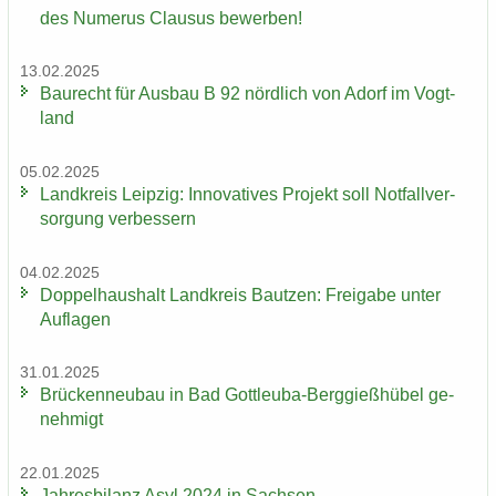
des Nu­me­rus Clau­sus be­wer­ben!
13.02.2025
Bau­recht für Aus­bau B 92 nörd­lich von Adorf im Vogt­
land
05.02.2025
Land­kreis Leip­zig: In­no­va­ti­ves Pro­jekt soll Not­fall­ver­
sor­gung ver­bes­sern
04.02.2025
Dop­pel­haus­halt Land­kreis Baut­zen: Frei­ga­be unter
Auf­la­gen
31.01.2025
Brü­cken­neu­bau in Bad Gottleuba-​Berggießhübel ge­
neh­migt
22.01.2025
Jah­res­bi­lanz Asyl 2024 in Sach­sen