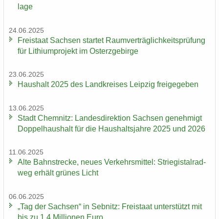
la­ge
24.06.2025
Frei­staat Sach­sen star­tet Ra­um­ver­träg­lich­keits­prü­fung
für Li­thi­um­pro­jekt im Ost­erz­ge­bir­ge
23.06.2025
Haus­halt 2025 des Land­krei­ses Leip­zig frei­ge­ge­ben
13.06.2025
Stadt Chem­nitz: Lan­des­di­rek­ti­on Sach­sen ge­neh­migt
Dop­pel­haus­halt für die Haus­halts­jah­re 2025 und 2026
11.06.2025
Alte Bahn­stre­cke, neues Ver­kehrs­mit­tel: Strie­gi­st­al­rad­
weg er­hält grü­nes Licht
06.06.2025
„Tag der Sach­sen“ in Seb­nitz: Frei­staat un­ter­stützt mit
bis zu 1,4 Mil­lio­nen Euro