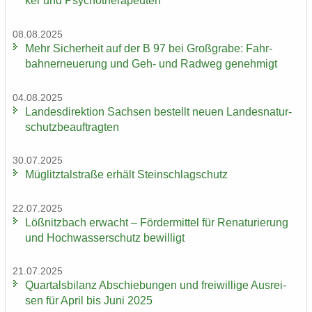
ker und Psy­cho­the­ra­peu­ten
08.08.2025
Mehr Si­cher­heit auf der B 97 bei Groß­gra­be: Fahr­
bahn­erneue­rung und Geh- und Rad­weg ge­neh­migt
04.08.2025
Lan­des­di­rek­ti­on Sach­sen be­stellt neuen Lan­des­na­tur­
schutz­be­auf­trag­ten
30.07.2025
Müg­litz­tal­stra­ße er­hält Stein­schlag­schutz
22.07.2025
Löß­nitz­bach er­wacht – För­der­mit­tel für Re­na­tu­rie­rung
und Hoch­was­ser­schutz be­wil­ligt
21.07.2025
Quar­tals­bi­lanz Ab­schie­bun­gen und frei­wil­li­ge Aus­rei­
sen für April bis Juni 2025