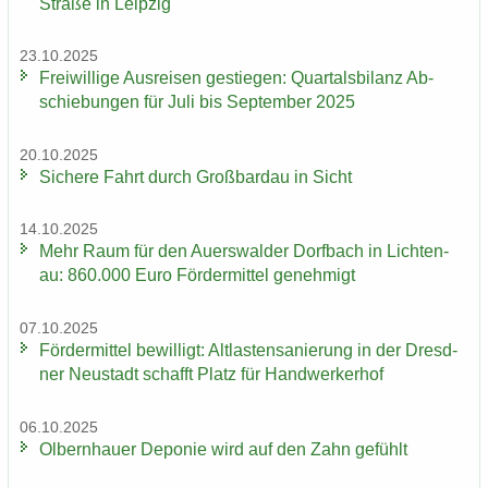
Stra­ße in Leip­zig
23.10.2025
Frei­wil­li­ge Aus­rei­sen ge­stie­gen: Quar­tals­bi­lanz Ab­
schie­bun­gen für Juli bis Sep­tem­ber 2025
20.10.2025
Si­che­re Fahrt durch Groß­bardau in Sicht
14.10.2025
Mehr Raum für den Au­ers­wal­der Dorf­bach in Lich­ten­
au: 860.000 Euro För­der­mit­tel ge­neh­migt
07.10.2025
För­der­mit­tel be­wil­ligt: Alt­las­ten­sa­nie­rung in der Dresd­
ner Neu­stadt schafft Platz für Hand­wer­ker­hof
06.10.2025
Ol­bern­hau­er De­po­nie wird auf den Zahn ge­fühlt