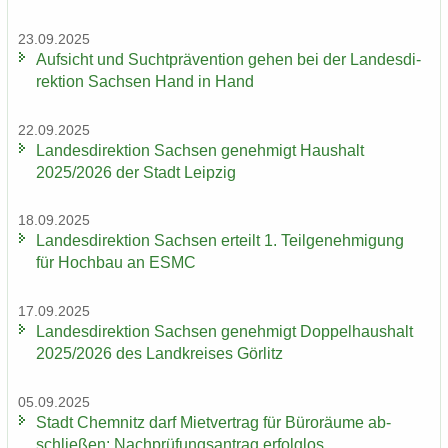
23.09.2025
Auf­sicht und Sucht­prä­ven­ti­on gehen bei der Lan­des­di­
rek­ti­on Sach­sen Hand in Hand
22.09.2025
Lan­des­di­rek­ti­on Sach­sen ge­neh­migt Haus­halt
2025/2026 der Stadt Leip­zig
18.09.2025
Lan­des­di­rek­ti­on Sach­sen er­teilt 1. Teil­ge­neh­mi­gung
für Hoch­bau an ESMC
17.09.2025
Lan­des­di­rek­ti­on Sach­sen ge­neh­migt Dop­pel­haus­halt
2025/2026 des Land­krei­ses Gör­litz
05.09.2025
Stadt Chem­nitz darf Miet­ver­trag für Bü­ro­räu­me ab­
schlie­ßen: Nach­prü­fungs­an­trag er­folg­los