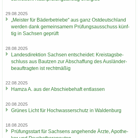
29.08.2025
„Meis­ter für Bä­der­be­trie­be“ aus ganz Ost­deutsch­land
wer­den dank ge­mein­sa­mem Prü­fungs­aus­schuss künf­
tig in Sach­sen ge­prüft
28.08.2025
Lan­des­di­rek­ti­on Sach­sen ent­schei­det: Kreis­tags­be­
schluss aus Baut­zen zur Ab­schaf­fung des Aus­län­der­
be­auf­trag­ten ist recht­mä­ßig
22.08.2025
Hamza A. aus der Ab­schie­be­haft ent­las­sen
20.08.2025
Grü­nes Licht für Hoch­was­ser­schutz in Wal­den­burg
18.08.2025
Prü­fungs­start für Sach­sens an­ge­hen­de Ärzte, Apo­the­