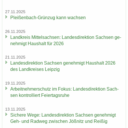
27.11.2025
Pleißenbach-​Grünzug kann wach­sen
26.11.2025
Land­kreis Mit­tel­sach­sen: Lan­des­di­rek­ti­on Sach­sen ge­
neh­migt Haus­halt für 2026
21.11.2025
Lan­des­di­rek­ti­on Sach­sen ge­neh­migt Haus­halt 2026
des Land­krei­ses Leip­zig
19.11.2025
Ar­beit­neh­mer­schutz im Fokus: Lan­des­di­rek­ti­on Sach­
sen kon­trol­liert Fei­er­tags­ru­he
13.11.2025
Si­che­re Wege: Lan­des­di­rek­ti­on Sach­sen ge­neh­migt
Geh- und Rad­weg zwi­schen Jöß­nitz und Rei­ßig