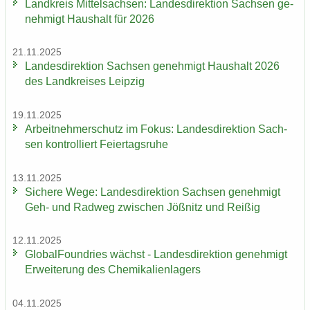
Land­kreis Mit­tel­sach­sen: Lan­des­di­rek­ti­on Sach­sen ge­
neh­migt Haus­halt für 2026
21.11.2025
Lan­des­di­rek­ti­on Sach­sen ge­neh­migt Haus­halt 2026
des Land­krei­ses Leip­zig
19.11.2025
Ar­beit­neh­mer­schutz im Fokus: Lan­des­di­rek­ti­on Sach­
sen kon­trol­liert Fei­er­tags­ru­he
13.11.2025
Si­che­re Wege: Lan­des­di­rek­ti­on Sach­sen ge­neh­migt
Geh- und Rad­weg zwi­schen Jöß­nitz und Rei­ßig
12.11.2025
Glo­bal­Found­ries wächst - Lan­des­di­rek­ti­on ge­neh­migt
Er­wei­te­rung des Che­mi­ka­li­en­la­gers
04.11.2025