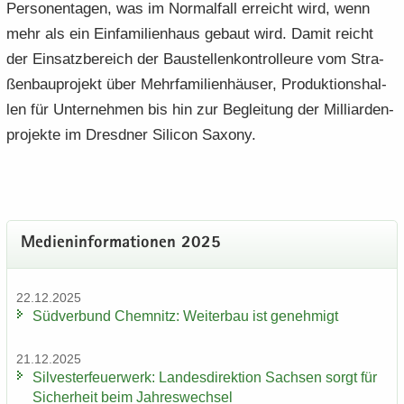
Per­so­nen­ta­gen, was im Nor­mal­fall er­reicht wird, wenn
mehr als ein Ein­fa­mi­li­en­haus ge­baut wird. Damit reicht
der Ein­satz­be­reich der Bau­stel­len­kon­trol­leu­re vom Stra­
ßen­bau­pro­jekt über Mehr­fa­mi­li­en­häu­ser, Pro­duk­ti­ons­hal­
len für Un­ter­neh­men bis hin zur Be­glei­tung der Mil­li­ar­den­
pro­jek­te im Dresd­ner Si­li­con Sa­xo­ny.
Me­di­en­in­for­ma­tio­nen 2025
22.12.2025
Süd­ver­bund Chem­nitz: Wei­ter­bau ist ge­neh­migt
21.12.2025
Sil­ves­ter­feu­er­werk: Lan­des­di­rek­ti­on Sach­sen sorgt für
Si­cher­heit beim Jah­res­wech­sel