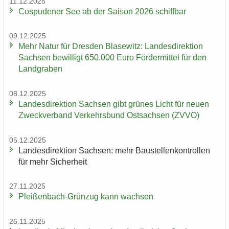
11.12.2025
Cos­pu­de­ner See ab der Sai­son 2026 schiff­bar
09.12.2025
Mehr Natur für Dres­den Bla­se­witz: Lan­des­di­rek­ti­on
Sach­sen be­wil­ligt 650.000 Euro För­der­mit­tel für den
Land­gra­ben
08.12.2025
Lan­des­di­rek­ti­on Sach­sen gibt grü­nes Licht für neuen
Zweck­ver­band Ver­kehrs­bund Ost­sach­sen (ZVVO)
05.12.2025
Lan­des­di­rek­ti­on Sach­sen: mehr Bau­stel­len­kon­trol­len
für mehr Si­cher­heit
27.11.2025
Pleißenbach-​Grünzug kann wach­sen
26.11.2025