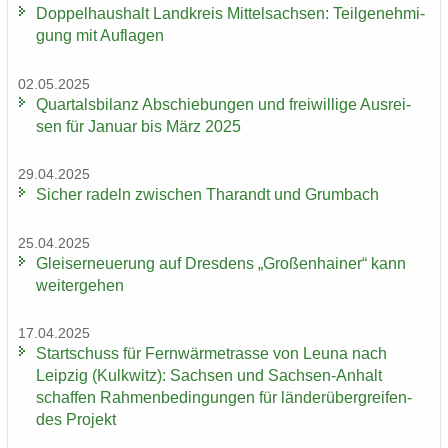
Dop­pel­haus­halt Land­kreis Mit­tel­sach­sen: Teil­ge­neh­mi­
gung mit Auf­la­gen
02.05.2025
Quar­tals­bi­lanz Ab­schie­bun­gen und frei­wil­li­ge Aus­rei­
sen für Ja­nu­ar bis März 2025
29.04.2025
Si­cher ra­deln zwi­schen Tha­randt und Grum­bach
25.04.2025
Gleis­er­neue­rung auf Dres­dens „Gro­ßen­hai­ner“ kann
wei­ter­ge­hen
17.04.2025
Start­schuss für Fern­wär­me­tras­se von Leuna nach
Leip­zig (Kulk­witz): Sach­sen und Sachsen-​Anhalt
schaf­fen Rah­men­be­din­gun­gen für län­der­über­grei­fen­
des Pro­jekt