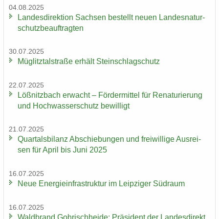
04.08.2025
Lan­des­di­rek­ti­on Sach­sen be­stellt neuen Lan­des­na­tur­
schutz­be­auf­trag­ten
30.07.2025
Müg­litz­tal­stra­ße er­hält Stein­schlag­schutz
22.07.2025
Löß­nitz­bach er­wacht – För­der­mit­tel für Re­na­tu­rie­rung
und Hoch­was­ser­schutz be­wil­ligt
21.07.2025
Quar­tals­bi­lanz Ab­schie­bun­gen und frei­wil­li­ge Aus­rei­
sen für April bis Juni 2025
16.07.2025
Neue En­er­gie­in­fra­struk­tur im Leip­zi­ger Süd­raum
16.07.2025
Wald­brand Gohrisch­hei­de: Prä­si­dent der Lan­des­di­rek­t