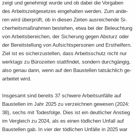
zeigt und ge­neh­migt wurde und ob dabei die Vor­ga­ben
des Ar­beits­zeit­ge­set­zes ein­ge­hal­ten wer­den. Zum an­de­
ren wird über­prüft, ob in die­sen Zei­ten aus­rei­chen­de Si­
cher­heits­maß­nah­men be­stehen, etwa bei der Be­leuch­tung
von Ar­beits­be­rei­chen, der Si­che­rung gegen Ab­sturz oder
der Be­reit­stel­lung von Auf­sichts­per­so­nen und Erst­hel­fern.
Ziel ist es si­cher­zu­stel­len, dass Ar­beits­schutz nicht nur
werk­tags zu Bü­ro­zei­ten statt­fin­det, son­dern durch­gän­gig,
also genau dann, wenn auf den Bau­stel­len tat­säch­lich ge­
ar­bei­tet wird.
Ins­ge­samt sind be­reits 37 schwe­re Ar­beits­un­fäl­le auf
Bau­stel­len im Jahr 2025 zu ver­zeich­nen ge­we­sen (2024:
38), sechs mit To­des­fol­ge. Dies ist ein deut­li­cher An­stieg
im Ver­gleich zu 2024, als es einen töd­li­chen Un­fall auf
Bau­stel­len gab. In vier der töd­li­chen Un­fäl­le in 2025 war