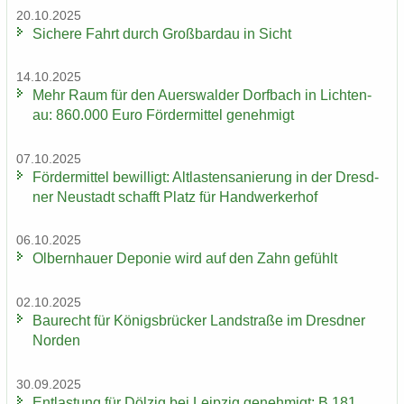
20.10.2025
Si­che­re Fahrt durch Groß­bardau in Sicht
14.10.2025
Mehr Raum für den Au­ers­wal­der Dorf­bach in Lich­ten­
au: 860.000 Euro För­der­mit­tel ge­neh­migt
07.10.2025
För­der­mit­tel be­wil­ligt: Alt­las­ten­sa­nie­rung in der Dresd­
ner Neu­stadt schafft Platz für Hand­wer­ker­hof
06.10.2025
Ol­bern­hau­er De­po­nie wird auf den Zahn ge­fühlt
02.10.2025
Bau­recht für Kö­nigs­brü­cker Land­stra­ße im Dresd­ner
Nor­den
30.09.2025
Ent­las­tung für Döl­zig bei Leip­zig ge­neh­migt: B 181