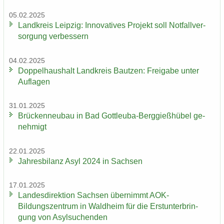
05.02.2025
Land­kreis Leip­zig: In­no­va­ti­ves Pro­jekt soll Not­fall­ver­
sor­gung ver­bes­sern
04.02.2025
Dop­pel­haus­halt Land­kreis Baut­zen: Frei­ga­be unter
Auf­la­gen
31.01.2025
Brü­cken­neu­bau in Bad Gottleuba-​Berggießhübel ge­
neh­migt
22.01.2025
Jah­res­bi­lanz Asyl 2024 in Sach­sen
17.01.2025
Lan­des­di­rek­ti­on Sach­sen über­nimmt AOK-​
Bildungszentrum in Wald­heim für die Erst­un­ter­brin­
gung von Asyl­su­chen­den