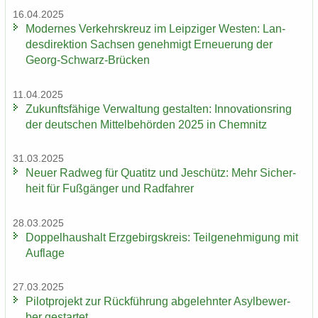
16.04.2025
Mo­der­nes Ver­kehrs­kreuz im Leip­zi­ger Wes­ten: Lan­
des­di­rek­ti­on Sach­sen ge­neh­migt Er­neue­rung der
Georg-​Schwarz-Brücken
11.04.2025
Zu­kunfts­fä­hi­ge Ver­wal­tung ge­stal­ten: In­no­va­ti­ons­ring
der deut­schen Mit­tel­be­hör­den 2025 in Chem­nitz
31.03.2025
Neuer Rad­weg für Qua­titz und Je­schütz: Mehr Si­cher­
heit für Fuß­gän­ger und Rad­fah­rer
28.03.2025
Dop­pel­haus­halt Erz­ge­birgs­kreis: Teil­ge­neh­mi­gung mit
Auf­la­ge
27.03.2025
Pi­lot­pro­jekt zur Rück­füh­rung ab­ge­lehn­ter Asyl­be­wer­
ber ge­star­tet