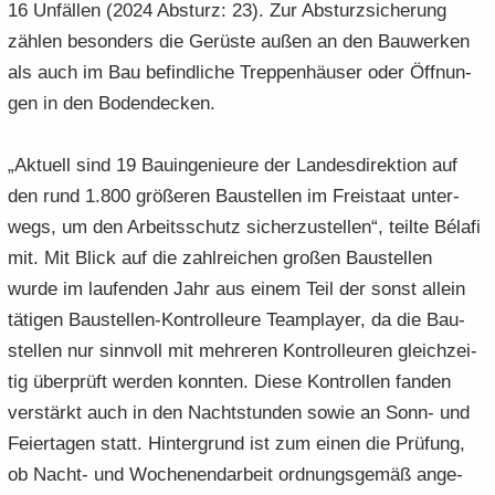
16 Un­fäl­len (2024 Ab­sturz: 23). Zur Ab­sturz­si­che­rung
zäh­len be­son­ders die Ge­rüs­te außen an den Bau­wer­ken
als auch im Bau be­find­li­che Trep­pen­häu­ser oder Öff­nun­
gen in den Bo­den­de­cken.
„Ak­tu­ell sind 19 Bau­in­ge­nieu­re der Lan­des­di­rek­ti­on auf
den rund 1.800 grö­ße­ren Bau­stel­len im Frei­staat un­ter­
wegs, um den Ar­beits­schutz si­cher­zu­stel­len“, teil­te Bélafi
mit. Mit Blick auf die zahl­rei­chen gro­ßen Bau­stel­len
wurde im lau­fen­den Jahr aus einem Teil der sonst al­lein
tä­ti­gen Baustellen-​Kontrolleure Team­play­er, da die Bau­
stel­len nur sinn­voll mit meh­re­ren Kon­trol­leu­ren gleich­zei­
tig über­prüft wer­den konn­ten. Diese Kon­trol­len fan­den
ver­stärkt auch in den Nacht­stun­den sowie an Sonn- und
Fei­er­ta­gen statt. Hin­ter­grund ist zum einen die Prü­fung,
ob Nacht-​ und Wo­chen­end­ar­beit ord­nungs­ge­mäß an­ge­