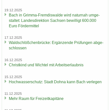
19.12.2025
Bach in Grimma-​Fremdiswalde wird na­tur­nah um­ge­
stal­tet: Lan­des­di­rek­ti­on Sach­sen be­wil­ligt 600.000
Euro För­der­mit­tel
17.12.2025
Wald­schlöß­chen­brü­cke: Er­gän­zen­de Prü­fun­gen ab­ge­
schlos­sen
16.12.2025
Christ­kind und Wich­tel mit Ar­beits­er­laub­nis
15.12.2025
Hoch­was­ser­schutz: Stadt Dohna kann Bach ver­le­gen
11.12.2025
Mehr Raum für Frei­zeit­ka­pi­tä­ne