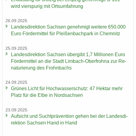
wird vier­spu­rig mit Orts­um­fah­rung
26.09.2025
Lan­des­di­rek­ti­on Sach­sen ge­neh­migt wei­te­re 650.000
Euro För­der­mit­tel für Plei­ßen­bach­park in Chem­nitz
25.09.2025
Lan­des­di­rek­ti­on Sach­sen über­gibt 1,7 Mil­lio­nen Euro
För­der­mit­tel an die Stadt Limbach-​Oberfrohna zur Re­
na­tu­rie­rung des Frohn­bachs
24.09.2025
Grü­nes Licht für Hoch­was­ser­schutz: 47 Hekt­ar mehr
Platz für die Elbe in Nord­sach­sen
23.09.2025
Auf­sicht und Sucht­prä­ven­ti­on gehen bei der Lan­des­di­
rek­ti­on Sach­sen Hand in Hand