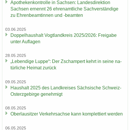
Apo­the­ken­kon­trol­le in Sach­sen: Lan­des­di­rek­ti­on
Sach­sen er­nennt 26 eh­ren­amt­li­che Sach­ver­stän­di­ge
zu Eh­ren­be­am­tin­nen und -​beamten
03.06.2025
Dop­pel­haus­halt Vogt­land­kreis 2025/2026: Frei­ga­be
unter Auf­la­gen
28.05.2025
„Le­ben­di­ge Luppe“: Der Zscham­pert kehrt in seine na­
tür­li­che Hei­mat zu­rück
09.05.2025
Haus­halt 2025 des Land­krei­ses Säch­si­sche Schweiz-​
Osterzgebirge ge­neh­migt
08.05.2025
Ober­lau­sit­zer Ver­kehrs­ach­se kann kom­plet­tiert wer­den
06.05.2025