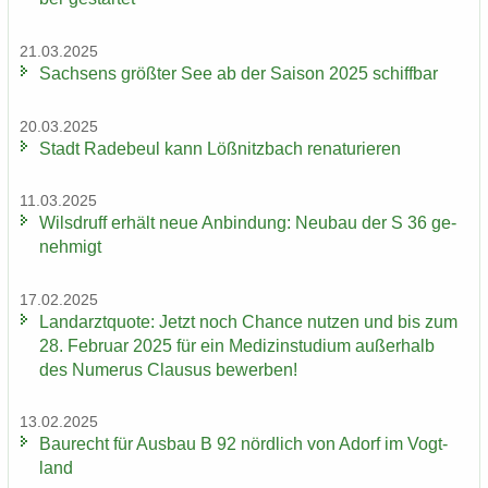
21.03.2025
Sach­sens größ­ter See ab der Sai­son 2025 schiff­bar
20.03.2025
Stadt Ra­de­beul kann Löß­nitz­bach re­na­tu­rie­ren
11.03.2025
Wilsd­ruff er­hält neue An­bin­dung: Neu­bau der S 36 ge­
neh­migt
17.02.2025
Land­arzt­quo­te: Jetzt noch Chan­ce nut­zen und bis zum
28. Fe­bru­ar 2025 für ein Me­di­zin­stu­di­um au­ßer­halb
des Nu­me­rus Clau­sus be­wer­ben!
13.02.2025
Bau­recht für Aus­bau B 92 nörd­lich von Adorf im Vogt­
land