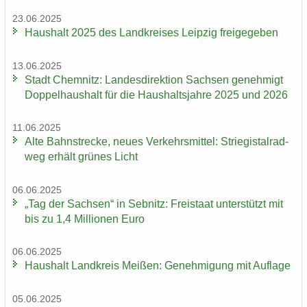
23.06.2025
Haus­halt 2025 des Land­krei­ses Leip­zig frei­ge­ge­ben
13.06.2025
Stadt Chem­nitz: Lan­des­di­rek­ti­on Sach­sen ge­neh­migt
Dop­pel­haus­halt für die Haus­halts­jah­re 2025 und 2026
11.06.2025
Alte Bahn­stre­cke, neues Ver­kehrs­mit­tel: Strie­gi­st­al­rad­
weg er­hält grü­nes Licht
06.06.2025
„Tag der Sach­sen“ in Seb­nitz: Frei­staat un­ter­stützt mit
bis zu 1,4 Mil­lio­nen Euro
06.06.2025
Haus­halt Land­kreis Mei­ßen: Ge­neh­mi­gung mit Auf­la­ge
05.06.2025