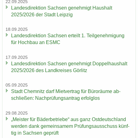
22.09.2025
Lan­des­di­rek­ti­on Sach­sen ge­neh­migt Haus­halt
2025/2026 der Stadt Leip­zig
18.09.2025
Lan­des­di­rek­ti­on Sach­sen er­teilt 1. Teil­ge­neh­mi­gung
für Hoch­bau an ESMC
17.09.2025
Lan­des­di­rek­ti­on Sach­sen ge­neh­migt Dop­pel­haus­halt
2025/2026 des Land­krei­ses Gör­litz
05.09.2025
Stadt Chem­nitz darf Miet­ver­trag für Bü­ro­räu­me ab­
schlie­ßen: Nach­prü­fungs­an­trag er­folg­los
29.08.2025
„Meis­ter für Bä­der­be­trie­be“ aus ganz Ost­deutsch­land
wer­den dank ge­mein­sa­mem Prü­fungs­aus­schuss künf­
tig in Sach­sen ge­prüft