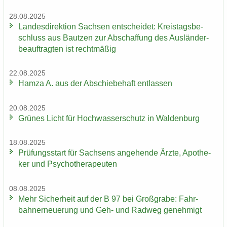
28.08.2025
Lan­des­di­rek­ti­on Sach­sen ent­schei­det: Kreis­tags­be­
schluss aus Baut­zen zur Ab­schaf­fung des Aus­län­der­
be­auf­trag­ten ist recht­mä­ßig
22.08.2025
Hamza A. aus der Ab­schie­be­haft ent­las­sen
20.08.2025
Grü­nes Licht für Hoch­was­ser­schutz in Wal­den­burg
18.08.2025
Prü­fungs­start für Sach­sens an­ge­hen­de Ärzte, Apo­the­
ker und Psy­cho­the­ra­peu­ten
08.08.2025
Mehr Si­cher­heit auf der B 97 bei Groß­gra­be: Fahr­
bahn­erneue­rung und Geh- und Rad­weg ge­neh­migt