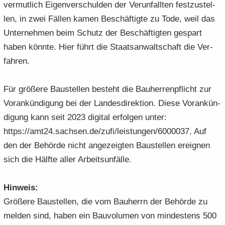
ver­mut­lich Ei­gen­ver­schul­den der Ver­un­fall­ten fest­zu­stel­
len, in zwei Fäl­len kamen Be­schäf­tig­te zu Tode, weil das
Un­ter­neh­men beim Schutz der Be­schäf­tig­ten ge­spart
haben könn­te. Hier führt die Staats­an­walt­schaft die Ver­
fah­ren.
Für grö­ße­re Bau­stel­len be­steht die Bau­her­ren­pflicht zur
Vor­ankün­di­gung bei der Lan­des­di­rek­ti­on. Diese Vor­ankün­
di­gung kann seit 2023 di­gi­tal er­fol­gen unter:
https://amt24.sach­sen.de/zufi/leis­tun­gen/6000037. Auf
den der Be­hör­de nicht an­ge­zeig­ten Bau­stel­len er­eig­nen
sich die Hälf­te aller Ar­beits­un­fäl­le.
Hin­weis:
Grö­ße­re Bau­stel­len, die vom Bau­herrn der Be­hör­de zu
mel­den sind, haben ein Bau­vo­lu­men von min­des­tens 500