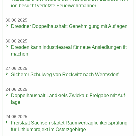
i­on be­sucht ver­letz­te Feu­er­wehr­män­ner
30.06.2025
Dresd­ner Dop­pel­haus­halt: Ge­neh­mi­gung mit Auf­la­gen
30.06.2025
Dres­den kann In­dus­trie­are­al für neue An­sied­lun­gen fit
ma­chen
27.06.2025
Si­che­rer Schul­weg von Reck­witz nach Werms­dorf
24.06.2025
Dop­pel­haus­halt Land­kreis Zwi­ckau: Frei­ga­be mit Auf­
la­ge
24.06.2025
Frei­staat Sach­sen star­tet Ra­um­ver­träg­lich­keits­prü­fung
für Li­thi­um­pro­jekt im Ost­erz­ge­bir­ge