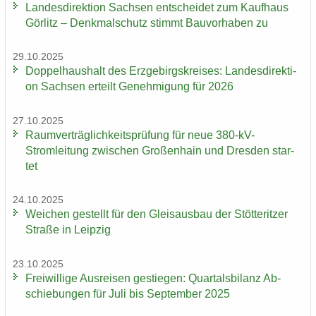
Lan­des­di­rek­ti­on Sach­sen ent­schei­det zum Kauf­haus
Gör­litz – Denk­mal­schutz stimmt Bau­vor­ha­ben zu
29.10.2025
Dop­pel­haus­halt des Erz­ge­birgs­krei­ses: Lan­des­di­rek­ti­
on Sach­sen er­teilt Ge­neh­mi­gung für 2026
27.10.2025
Ra­um­ver­träg­lich­keits­prü­fung für neue 380-​kV-
Stromleitung zwi­schen Gro­ßen­hain und Dres­den star­
tet
24.10.2025
Wei­chen ge­stellt für den Gleis­aus­bau der Stöt­terit­zer
Stra­ße in Leip­zig
23.10.2025
Frei­wil­li­ge Aus­rei­sen ge­stie­gen: Quar­tals­bi­lanz Ab­
schie­bun­gen für Juli bis Sep­tem­ber 2025