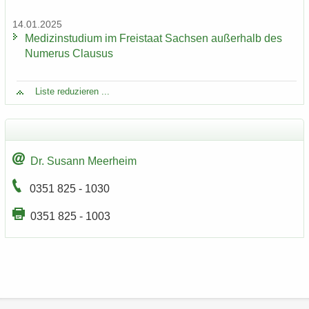
14.01.2025
Me­di­zin­stu­di­um im Frei­staat Sach­sen au­ßer­halb des
Nu­me­rus Clau­sus
Liste re­du­zie­ren ...
Dr. Su­sann Meer­heim
0351 825 - 1030
0351 825 - 1003