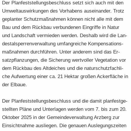
Der Plan­fest­stel­lungs­be­schluss setzt sich auch mit den
Um­welt­aus­wir­kun­gen des Vor­ha­bens aus­ein­an­der. Trotz
ge­plan­ter Schutz­maß­nah­men kön­nen nicht alle mit dem
Bau und dem Rück­bau ver­bun­de­nen Ein­grif­fe in Natur
und Land­schaft ver­mie­den wer­den. Des­halb wird die Lan­
des­tal­sper­ren­ver­wal­tung um­fang­rei­che Kom­pen­sa­ti­ons­
maß­nah­men durch­füh­ren. Unter an­de­rem sind das Er­
satz­pflan­zun­gen, die Si­che­rung wert­vol­ler Ve­ge­ta­ti­on vor
dem Rück­bau des Alt­dei­ches und die na­tur­schutz­fach­li­
che Auf­wer­tung einer ca. 21 Hekt­ar gro­ßen Acker­flä­che in
der El­baue.
Der Plan­fest­stel­lungs­be­schluss und die damit plan­fest­ge­
stell­ten Pläne und Un­ter­la­gen wer­den vom 7. bis zum 20.
Ok­to­ber 2025 in der Ge­mein­de­ver­wal­tung Arz­berg zur
Ein­sicht­nah­me aus­lie­gen. Die ge­nau­en Aus­le­gungs­zei­ten