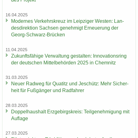
16.04.2025
Mo­der­nes Ver­kehrs­kreuz im Leip­zi­ger Wes­ten: Lan­
des­di­rek­ti­on Sach­sen ge­neh­migt Er­neue­rung der
Georg-​Schwarz-Brücken
11.04.2025
Zu­kunfts­fä­hi­ge Ver­wal­tung ge­stal­ten: In­no­va­ti­ons­ring
der deut­schen Mit­tel­be­hör­den 2025 in Chem­nitz
31.03.2025
Neuer Rad­weg für Qua­titz und Je­schütz: Mehr Si­cher­
heit für Fuß­gän­ger und Rad­fah­rer
28.03.2025
Dop­pel­haus­halt Erz­ge­birgs­kreis: Teil­ge­neh­mi­gung mit
Auf­la­ge
27.03.2025