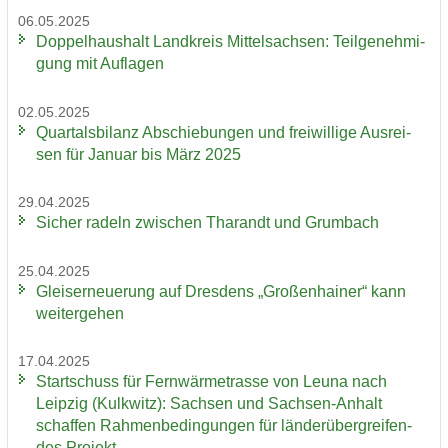
06.05.2025
Dop­pel­haus­halt Land­kreis Mit­tel­sach­sen: Teil­ge­neh­mi­
gung mit Auf­la­gen
02.05.2025
Quar­tals­bi­lanz Ab­schie­bun­gen und frei­wil­li­ge Aus­rei­
sen für Ja­nu­ar bis März 2025
29.04.2025
Si­cher ra­deln zwi­schen Tha­randt und Grum­bach
25.04.2025
Gleis­er­neue­rung auf Dres­dens „Gro­ßen­hai­ner“ kann
wei­ter­ge­hen
17.04.2025
Start­schuss für Fern­wär­me­tras­se von Leuna nach
Leip­zig (Kulk­witz): Sach­sen und Sachsen-​Anhalt
schaf­fen Rah­men­be­din­gun­gen für län­der­über­grei­fen­
des Pro­jekt