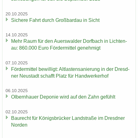
20.10.2025
Si­che­re Fahrt durch Groß­bardau in Sicht
14.10.2025
Mehr Raum für den Au­ers­wal­der Dorf­bach in Lich­ten­
au: 860.000 Euro För­der­mit­tel ge­neh­migt
07.10.2025
För­der­mit­tel be­wil­ligt: Alt­las­ten­sa­nie­rung in der Dresd­
ner Neu­stadt schafft Platz für Hand­wer­ker­hof
06.10.2025
Ol­bern­hau­er De­po­nie wird auf den Zahn ge­fühlt
02.10.2025
Bau­recht für Kö­nigs­brü­cker Land­stra­ße im Dresd­ner
Nor­den