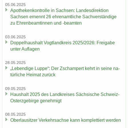
05.06.2025
Apo­the­ken­kon­trol­le in Sach­sen: Lan­des­di­rek­ti­on
Sach­sen er­nennt 26 eh­ren­amt­li­che Sach­ver­stän­di­ge
zu Eh­ren­be­am­tin­nen und -​beamten
03.06.2025
Dop­pel­haus­halt Vogt­land­kreis 2025/2026: Frei­ga­be
unter Auf­la­gen
28.05.2025
„Le­ben­di­ge Luppe“: Der Zscham­pert kehrt in seine na­
tür­li­che Hei­mat zu­rück
09.05.2025
Haus­halt 2025 des Land­krei­ses Säch­si­sche Schweiz-​
Osterzgebirge ge­neh­migt
08.05.2025
Ober­lau­sit­zer Ver­kehrs­ach­se kann kom­plet­tiert wer­den