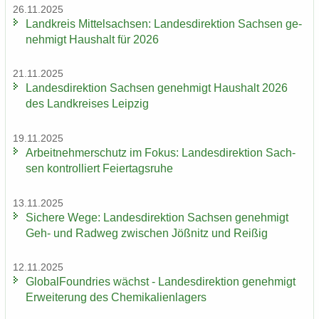
26.11.2025
Land­kreis Mit­tel­sach­sen: Lan­des­di­rek­ti­on Sach­sen ge­
neh­migt Haus­halt für 2026
21.11.2025
Lan­des­di­rek­ti­on Sach­sen ge­neh­migt Haus­halt 2026
des Land­krei­ses Leip­zig
19.11.2025
Ar­beit­neh­mer­schutz im Fokus: Lan­des­di­rek­ti­on Sach­
sen kon­trol­liert Fei­er­tags­ru­he
13.11.2025
Si­che­re Wege: Lan­des­di­rek­ti­on Sach­sen ge­neh­migt
Geh- und Rad­weg zwi­schen Jöß­nitz und Rei­ßig
12.11.2025
Glo­bal­Found­ries wächst - Lan­des­di­rek­ti­on ge­neh­migt
Er­wei­te­rung des Che­mi­ka­li­en­la­gers