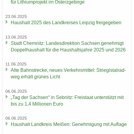
für Li­thi­um­pro­jekt im Ost­erz­ge­bir­ge
23.06.2025
Haus­halt 2025 des Land­krei­ses Leip­zig frei­ge­ge­ben
13.06.2025
Stadt Chem­nitz: Lan­des­di­rek­ti­on Sach­sen ge­neh­migt
Dop­pel­haus­halt für die Haus­halts­jah­re 2025 und 2026
11.06.2025
Alte Bahn­stre­cke, neues Ver­kehrs­mit­tel: Strie­gi­st­al­rad­
weg er­hält grü­nes Licht
06.06.2025
„Tag der Sach­sen“ in Seb­nitz: Frei­staat un­ter­stützt mit
bis zu 1,4 Mil­lio­nen Euro
06.06.2025
Haus­halt Land­kreis Mei­ßen: Ge­neh­mi­gung mit Auf­la­ge