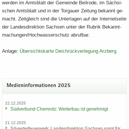
wer­den im Amts­blatt der Ge­mein­de Beil­ro­de, im Säch­si­
schen Amts­blatt und in der Tor­gau­er Zei­tung be­kannt ge­
macht. Zeit­gleich sind die Un­ter­la­gen auf der In­ter­net­sei­te
der Lan­des­di­rek­ti­on Sach­sen unter der Ru­brik Be­kannt­
ma­chun­gen/Hoch­was­ser­schutz ab­ruf­bar.
An­la­ge:
Über­sichts­kar­te Deich­rück­ver­le­gung Arz­berg
Me­di­en­in­for­ma­tio­nen 2025
22.12.2025
Süd­ver­bund Chem­nitz: Wei­ter­bau ist ge­neh­migt
21.12.2025
Sil­ves­ter­feu­er­werk: Lan­des­di­rek­ti­on Sach­sen sorgt für