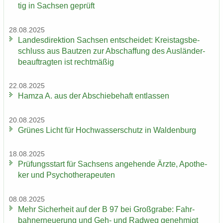
tig in Sach­sen ge­prüft
28.08.2025
Lan­des­di­rek­ti­on Sach­sen ent­schei­det: Kreis­tags­be­
schluss aus Baut­zen zur Ab­schaf­fung des Aus­län­der­
be­auf­trag­ten ist recht­mä­ßig
22.08.2025
Hamza A. aus der Ab­schie­be­haft ent­las­sen
20.08.2025
Grü­nes Licht für Hoch­was­ser­schutz in Wal­den­burg
18.08.2025
Prü­fungs­start für Sach­sens an­ge­hen­de Ärzte, Apo­the­
ker und Psy­cho­the­ra­peu­ten
08.08.2025
Mehr Si­cher­heit auf der B 97 bei Groß­gra­be: Fahr­
bahn­erneue­rung und Geh- und Rad­weg ge­neh­migt