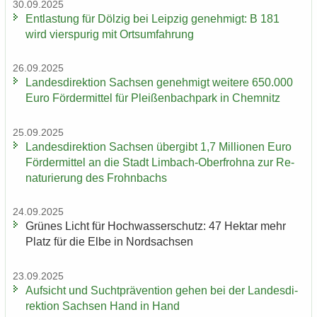
30.09.2025
Ent­las­tung für Döl­zig bei Leip­zig ge­neh­migt: B 181
wird vier­spu­rig mit Orts­um­fah­rung
26.09.2025
Lan­des­di­rek­ti­on Sach­sen ge­neh­migt wei­te­re 650.000
Euro För­der­mit­tel für Plei­ßen­bach­park in Chem­nitz
25.09.2025
Lan­des­di­rek­ti­on Sach­sen über­gibt 1,7 Mil­lio­nen Euro
För­der­mit­tel an die Stadt Limbach-​Oberfrohna zur Re­
na­tu­rie­rung des Frohn­bachs
24.09.2025
Grü­nes Licht für Hoch­was­ser­schutz: 47 Hekt­ar mehr
Platz für die Elbe in Nord­sach­sen
23.09.2025
Auf­sicht und Sucht­prä­ven­ti­on gehen bei der Lan­des­di­
rek­ti­on Sach­sen Hand in Hand