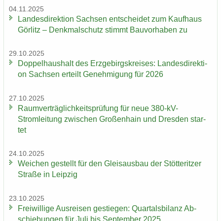
04.11.2025
Lan­des­di­rek­ti­on Sach­sen ent­schei­det zum Kauf­haus
Gör­litz – Denk­mal­schutz stimmt Bau­vor­ha­ben zu
29.10.2025
Dop­pel­haus­halt des Erz­ge­birgs­krei­ses: Lan­des­di­rek­ti­
on Sach­sen er­teilt Ge­neh­mi­gung für 2026
27.10.2025
Ra­um­ver­träg­lich­keits­prü­fung für neue 380-​kV-
Stromleitung zwi­schen Gro­ßen­hain und Dres­den star­
tet
24.10.2025
Wei­chen ge­stellt für den Gleis­aus­bau der Stöt­terit­zer
Stra­ße in Leip­zig
23.10.2025
Frei­wil­li­ge Aus­rei­sen ge­stie­gen: Quar­tals­bi­lanz Ab­
schie­bun­gen für Juli bis Sep­tem­ber 2025