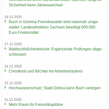
Si­cher­heit beim Jah­res­wech­sel
19.12.2025
Bach in Grimma-​Fremdiswalde wird na­tur­nah um­ge­
stal­tet: Lan­des­di­rek­ti­on Sach­sen be­wil­ligt 600.000
Euro För­der­mit­tel
17.12.2025
Wald­schlöß­chen­brü­cke: Er­gän­zen­de Prü­fun­gen ab­ge­
schlos­sen
16.12.2025
Christ­kind und Wich­tel mit Ar­beits­er­laub­nis
15.12.2025
Hoch­was­ser­schutz: Stadt Dohna kann Bach ver­le­gen
11.12.2025
Mehr Raum für Frei­zeit­ka­pi­tä­ne