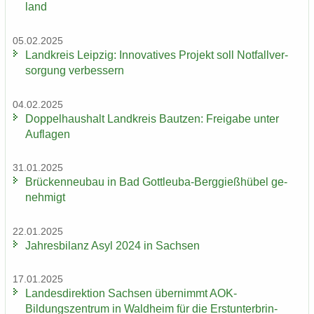
land
05.02.2025
Land­kreis Leip­zig: In­no­va­ti­ves Pro­jekt soll Not­fall­ver­
sor­gung ver­bes­sern
04.02.2025
Dop­pel­haus­halt Land­kreis Baut­zen: Frei­ga­be unter
Auf­la­gen
31.01.2025
Brü­cken­neu­bau in Bad Gottleuba-​Berggießhübel ge­
neh­migt
22.01.2025
Jah­res­bi­lanz Asyl 2024 in Sach­sen
17.01.2025
Lan­des­di­rek­ti­on Sach­sen über­nimmt AOK-​
Bildungszentrum in Wald­heim für die Erst­un­ter­brin­