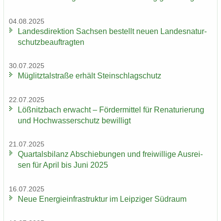
04.08.2025
Lan­des­di­rek­ti­on Sach­sen be­stellt neuen Lan­des­na­tur­
schutz­be­auf­trag­ten
30.07.2025
Müg­litz­tal­stra­ße er­hält Stein­schlag­schutz
22.07.2025
Löß­nitz­bach er­wacht – För­der­mit­tel für Re­na­tu­rie­rung
und Hoch­was­ser­schutz be­wil­ligt
21.07.2025
Quar­tals­bi­lanz Ab­schie­bun­gen und frei­wil­li­ge Aus­rei­
sen für April bis Juni 2025
16.07.2025
Neue En­er­gie­in­fra­struk­tur im Leip­zi­ger Süd­raum