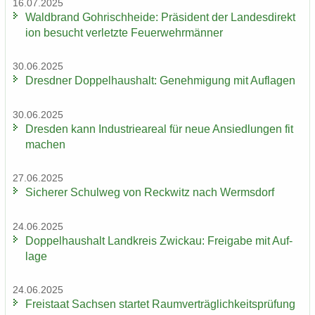
16.07.2025
Wald­brand Gohrisch­hei­de: Prä­si­dent der Lan­des­di­rek­t
i­on be­sucht ver­letz­te Feu­er­wehr­män­ner
30.06.2025
Dresd­ner Dop­pel­haus­halt: Ge­neh­mi­gung mit Auf­la­gen
30.06.2025
Dres­den kann In­dus­trie­are­al für neue An­sied­lun­gen fit
ma­chen
27.06.2025
Si­che­rer Schul­weg von Reck­witz nach Werms­dorf
24.06.2025
Dop­pel­haus­halt Land­kreis Zwi­ckau: Frei­ga­be mit Auf­
la­ge
24.06.2025
Frei­staat Sach­sen star­tet Ra­um­ver­träg­lich­keits­prü­fung