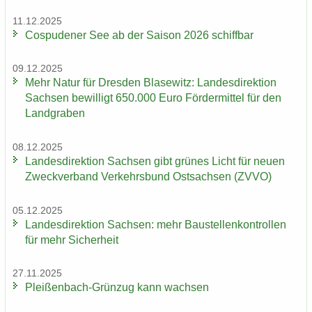
11.12.2025
Cos­pu­de­ner See ab der Sai­son 2026 schiff­bar
09.12.2025
Mehr Natur für Dres­den Bla­se­witz: Lan­des­di­rek­ti­on
Sach­sen be­wil­ligt 650.000 Euro För­der­mit­tel für den
Land­gra­ben
08.12.2025
Lan­des­di­rek­ti­on Sach­sen gibt grü­nes Licht für neuen
Zweck­ver­band Ver­kehrs­bund Ost­sach­sen (ZVVO)
05.12.2025
Lan­des­di­rek­ti­on Sach­sen: mehr Bau­stel­len­kon­trol­len
für mehr Si­cher­heit
27.11.2025
Pleißenbach-​Grünzug kann wach­sen