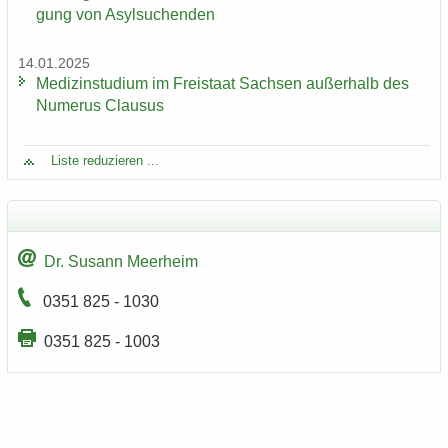
gung von Asyl­su­chen­den
14.01.2025
Me­di­zin­stu­di­um im Frei­staat Sach­sen au­ßer­halb des
Nu­me­rus Clau­sus
Liste re­du­zie­ren ...
Dr. Su­sann Meer­heim
0351 825 - 1030
0351 825 - 1003