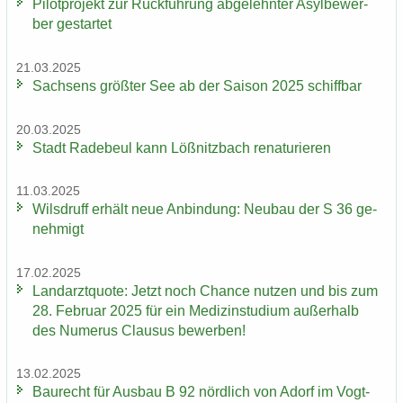
Pi­lot­pro­jekt zur Rück­füh­rung ab­ge­lehn­ter Asyl­be­wer­
ber ge­star­tet
21.03.2025
Sach­sens größ­ter See ab der Sai­son 2025 schiff­bar
20.03.2025
Stadt Ra­de­beul kann Löß­nitz­bach re­na­tu­rie­ren
11.03.2025
Wilsd­ruff er­hält neue An­bin­dung: Neu­bau der S 36 ge­
neh­migt
17.02.2025
Land­arzt­quo­te: Jetzt noch Chan­ce nut­zen und bis zum
28. Fe­bru­ar 2025 für ein Me­di­zin­stu­di­um au­ßer­halb
des Nu­me­rus Clau­sus be­wer­ben!
13.02.2025
Bau­recht für Aus­bau B 92 nörd­lich von Adorf im Vogt­