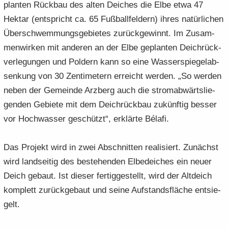
plan­ten Rück­bau des alten Dei­ches die Elbe etwa 47
Hekt­ar (ent­spricht ca. 65 Fuß­ball­fel­dern) ihres na­tür­li­chen
Über­schwem­mungs­ge­bie­tes zu­rück­ge­winnt. Im Zu­sam­
men­wir­ken mit an­de­ren an der Elbe ge­plan­ten Deich­rück­
ver­le­gun­gen und Pol­dern kann so eine Was­ser­spie­gel­ab­
sen­kung von 30 Zen­ti­me­tern er­reicht wer­den. „So wer­den
neben der Ge­mein­de Arz­berg auch die strom­ab­wärts­lie­
gen­den Ge­bie­te mit dem Deich­rück­bau zu­künf­tig bes­ser
vor Hoch­was­ser ge­schützt“, er­klär­te Bélafi.
Das Pro­jekt wird in zwei Ab­schnit­ten rea­li­siert. Zu­nächst
wird land­sei­tig des be­stehen­den El­be­dei­ches ein neuer
Deich ge­baut. Ist die­ser fer­tig­ge­stellt, wird der Alt­deich
kom­plett zu­rück­ge­baut und seine Auf­stands­flä­che ent­sie­
gelt.