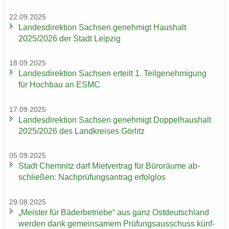
22.09.2025
Lan­des­di­rek­ti­on Sach­sen ge­neh­migt Haus­halt
2025/2026 der Stadt Leip­zig
18.09.2025
Lan­des­di­rek­ti­on Sach­sen er­teilt 1. Teil­ge­neh­mi­gung
für Hoch­bau an ESMC
17.09.2025
Lan­des­di­rek­ti­on Sach­sen ge­neh­migt Dop­pel­haus­halt
2025/2026 des Land­krei­ses Gör­litz
05.09.2025
Stadt Chem­nitz darf Miet­ver­trag für Bü­ro­räu­me ab­
schlie­ßen: Nach­prü­fungs­an­trag er­folg­los
29.08.2025
„Meis­ter für Bä­der­be­trie­be“ aus ganz Ost­deutsch­land
wer­den dank ge­mein­sa­mem Prü­fungs­aus­schuss künf­