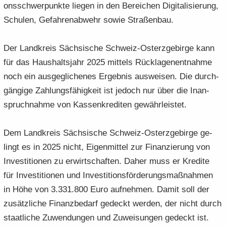
ons­schwer­punk­te lie­gen in den Be­rei­chen Di­gi­ta­li­sie­rung,
Schu­len, Ge­fah­ren­ab­wehr sowie Stra­ßen­bau.
Der Land­kreis Säch­si­sche Schweiz-​Osterzgebirge kann
für das Haus­halts­jahr 2025 mit­tels Rück­la­gen­ent­nah­me
noch ein aus­ge­gli­che­nes Er­geb­nis aus­wei­sen. Die durch­
gän­gi­ge Zah­lungs­fä­hig­keit ist je­doch nur über die In­an­
spruch­nah­me von Kas­sen­kre­di­ten ge­währ­leis­tet.
Dem Land­kreis Säch­si­sche Schweiz-​Osterzgebirge ge­
lingt es in 2025 nicht, Ei­gen­mit­tel zur Fi­nan­zie­rung von
In­ves­ti­tio­nen zu er­wirt­schaf­ten. Daher muss er Kre­di­te
für In­ves­ti­tio­nen und In­ves­ti­ti­ons­för­de­rungs­maß­nah­men
in Höhe von 3.331.800 Euro auf­neh­men. Damit soll der
zu­sätz­li­che Fi­nanz­be­darf ge­deckt wer­den, der nicht durch
staat­li­che Zu­wen­dun­gen und Zu­wei­sun­gen ge­deckt ist.