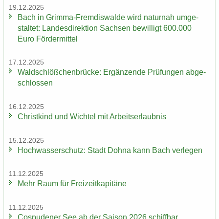
19.12.2025
Bach in Grimma-​Fremdiswalde wird na­tur­nah um­ge­
stal­tet: Lan­des­di­rek­ti­on Sach­sen be­wil­ligt 600.000
Euro För­der­mit­tel
17.12.2025
Wald­schlöß­chen­brü­cke: Er­gän­zen­de Prü­fun­gen ab­ge­
schlos­sen
16.12.2025
Christ­kind und Wich­tel mit Ar­beits­er­laub­nis
15.12.2025
Hoch­was­ser­schutz: Stadt Dohna kann Bach ver­le­gen
11.12.2025
Mehr Raum für Frei­zeit­ka­pi­tä­ne
11.12.2025
Cos­pu­de­ner See ab der Sai­son 2026 schiff­bar