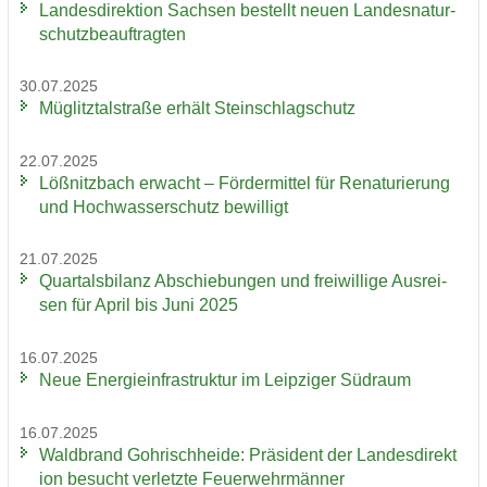
Lan­des­di­rek­ti­on Sach­sen be­stellt neuen Lan­des­na­tur­
schutz­be­auf­trag­ten
30.07.2025
Müg­litz­tal­stra­ße er­hält Stein­schlag­schutz
22.07.2025
Löß­nitz­bach er­wacht – För­der­mit­tel für Re­na­tu­rie­rung
und Hoch­was­ser­schutz be­wil­ligt
21.07.2025
Quar­tals­bi­lanz Ab­schie­bun­gen und frei­wil­li­ge Aus­rei­
sen für April bis Juni 2025
16.07.2025
Neue En­er­gie­in­fra­struk­tur im Leip­zi­ger Süd­raum
16.07.2025
Wald­brand Gohrisch­hei­de: Prä­si­dent der Lan­des­di­rek­t
i­on be­sucht ver­letz­te Feu­er­wehr­män­ner