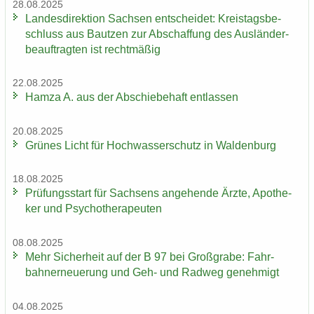
28.08.2025
Lan­des­di­rek­ti­on Sach­sen ent­schei­det: Kreis­tags­be­
schluss aus Baut­zen zur Ab­schaf­fung des Aus­län­der­
be­auf­trag­ten ist recht­mä­ßig
22.08.2025
Hamza A. aus der Ab­schie­be­haft ent­las­sen
20.08.2025
Grü­nes Licht für Hoch­was­ser­schutz in Wal­den­burg
18.08.2025
Prü­fungs­start für Sach­sens an­ge­hen­de Ärzte, Apo­the­
ker und Psy­cho­the­ra­peu­ten
08.08.2025
Mehr Si­cher­heit auf der B 97 bei Groß­gra­be: Fahr­
bahn­erneue­rung und Geh- und Rad­weg ge­neh­migt
04.08.2025