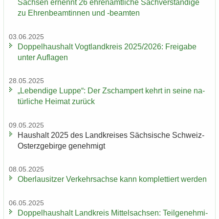
Sach­sen er­nennt 26 eh­ren­amt­li­che Sach­ver­stän­di­ge
zu Eh­ren­be­am­tin­nen und -​beamten
03.06.2025
Dop­pel­haus­halt Vogt­land­kreis 2025/2026: Frei­ga­be
unter Auf­la­gen
28.05.2025
„Le­ben­di­ge Luppe“: Der Zscham­pert kehrt in seine na­
tür­li­che Hei­mat zu­rück
09.05.2025
Haus­halt 2025 des Land­krei­ses Säch­si­sche Schweiz-​
Osterzgebirge ge­neh­migt
08.05.2025
Ober­lau­sit­zer Ver­kehrs­ach­se kann kom­plet­tiert wer­den
06.05.2025
Dop­pel­haus­halt Land­kreis Mit­tel­sach­sen: Teil­ge­neh­mi­