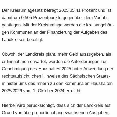
Der Kreis­um­la­ge­satz be­trägt 2025 35,41 Pro­zent und ist
damit um 0,505 Pro­zent­punk­te ge­gen­über dem Vor­jahr
ge­stie­gen. Mit der Kreis­um­la­ge wer­den die kreis­an­ge­hö­ri­
gen Kom­mu­nen an der Fi­nan­zie­rung der Auf­ga­ben des
Land­krei­ses be­tei­ligt.
Ob­wohl der Land­kreis plant, mehr Geld aus­zu­ge­ben, als
er Ein­nah­men er­war­tet, wer­den die An­for­de­run­gen zur
Ge­neh­mi­gung des Haus­hal­tes 2025 unter An­wen­dung der
rechts­auf­sicht­li­chen Hin­wei­se des Säch­si­schen Staats­
mi­nis­te­ri­ums des In­nern zu den kom­mu­na­len Haus­hal­ten
2025/2026 vom 1. Ok­to­ber 2024 er­reicht.
Hier­bei wird be­rück­sich­tigt, dass sich der Land­kreis auf
Grund von über­pro­por­tio­nal an­ge­wach­se­nen Aus­ga­ben,