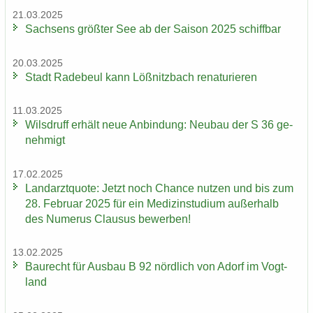
21.03.2025
Sach­sens größ­ter See ab der Sai­son 2025 schiff­bar
20.03.2025
Stadt Ra­de­beul kann Löß­nitz­bach re­na­tu­rie­ren
11.03.2025
Wilsd­ruff er­hält neue An­bin­dung: Neu­bau der S 36 ge­
neh­migt
17.02.2025
Land­arzt­quo­te: Jetzt noch Chan­ce nut­zen und bis zum
28. Fe­bru­ar 2025 für ein Me­di­zin­stu­di­um au­ßer­halb
des Nu­me­rus Clau­sus be­wer­ben!
13.02.2025
Bau­recht für Aus­bau B 92 nörd­lich von Adorf im Vogt­
land