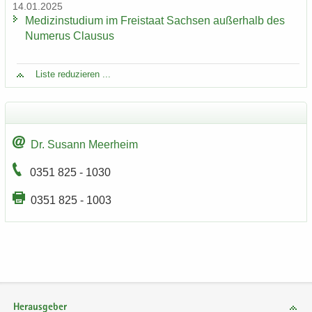
14.01.2025
Me­di­zin­stu­di­um im Frei­staat Sach­sen au­ßer­halb des
Nu­me­rus Clau­sus
Liste re­du­zie­ren ...
Dr. Su­sann Meer­heim
0351 825 - 1030
0351 825 - 1003
Herausgeber