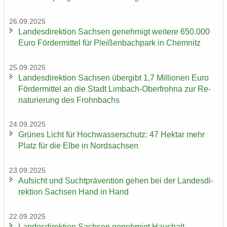
26.09.2025
Lan­des­di­rek­ti­on Sach­sen ge­neh­migt wei­te­re 650.000
Euro För­der­mit­tel für Plei­ßen­bach­park in Chem­nitz
25.09.2025
Lan­des­di­rek­ti­on Sach­sen über­gibt 1,7 Mil­lio­nen Euro
För­der­mit­tel an die Stadt Limbach-​Oberfrohna zur Re­
na­tu­rie­rung des Frohn­bachs
24.09.2025
Grü­nes Licht für Hoch­was­ser­schutz: 47 Hekt­ar mehr
Platz für die Elbe in Nord­sach­sen
23.09.2025
Auf­sicht und Sucht­prä­ven­ti­on gehen bei der Lan­des­di­
rek­ti­on Sach­sen Hand in Hand
22.09.2025
Lan­des­di­rek­ti­on Sach­sen ge­neh­migt Haus­halt