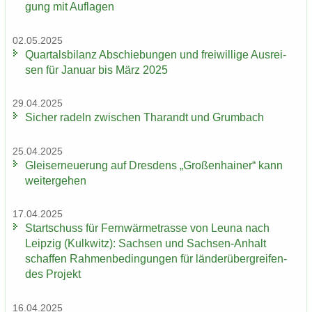
gung mit Auf­la­gen
02.05.2025
Quar­tals­bi­lanz Ab­schie­bun­gen und frei­wil­li­ge Aus­rei­
sen für Ja­nu­ar bis März 2025
29.04.2025
Si­cher ra­deln zwi­schen Tha­randt und Grum­bach
25.04.2025
Gleis­er­neue­rung auf Dres­dens „Gro­ßen­hai­ner“ kann
wei­ter­ge­hen
17.04.2025
Start­schuss für Fern­wär­me­tras­se von Leuna nach
Leip­zig (Kulk­witz): Sach­sen und Sachsen-​Anhalt
schaf­fen Rah­men­be­din­gun­gen für län­der­über­grei­fen­
des Pro­jekt
16.04.2025