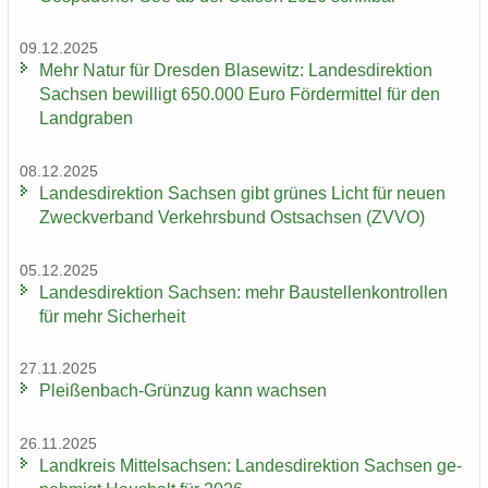
09.12.2025
Mehr Natur für Dres­den Bla­se­witz: Lan­des­di­rek­ti­on
Sach­sen be­wil­ligt 650.000 Euro För­der­mit­tel für den
Land­gra­ben
08.12.2025
Lan­des­di­rek­ti­on Sach­sen gibt grü­nes Licht für neuen
Zweck­ver­band Ver­kehrs­bund Ost­sach­sen (ZVVO)
05.12.2025
Lan­des­di­rek­ti­on Sach­sen: mehr Bau­stel­len­kon­trol­len
für mehr Si­cher­heit
27.11.2025
Pleißenbach-​Grünzug kann wach­sen
26.11.2025
Land­kreis Mit­tel­sach­sen: Lan­des­di­rek­ti­on Sach­sen ge­