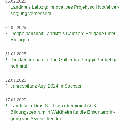
05.02.2025
Land­kreis Leip­zig: In­no­va­ti­ves Pro­jekt soll Not­fall­ver­
sor­gung ver­bes­sern
04.02.2025
Dop­pel­haus­halt Land­kreis Baut­zen: Frei­ga­be unter
Auf­la­gen
31.01.2025
Brü­cken­neu­bau in Bad Gottleuba-​Berggießhübel ge­
neh­migt
22.01.2025
Jah­res­bi­lanz Asyl 2024 in Sach­sen
17.01.2025
Lan­des­di­rek­ti­on Sach­sen über­nimmt AOK-​
Bildungszentrum in Wald­heim für die Erst­un­ter­brin­
gung von Asyl­su­chen­den