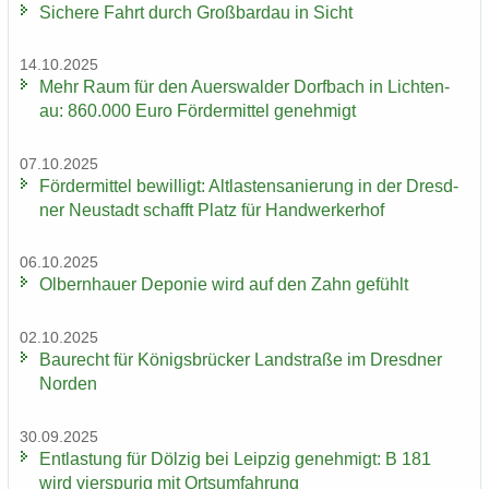
Si­che­re Fahrt durch Groß­bardau in Sicht
14.10.2025
Mehr Raum für den Au­ers­wal­der Dorf­bach in Lich­ten­
au: 860.000 Euro För­der­mit­tel ge­neh­migt
07.10.2025
För­der­mit­tel be­wil­ligt: Alt­las­ten­sa­nie­rung in der Dresd­
ner Neu­stadt schafft Platz für Hand­wer­ker­hof
06.10.2025
Ol­bern­hau­er De­po­nie wird auf den Zahn ge­fühlt
02.10.2025
Bau­recht für Kö­nigs­brü­cker Land­stra­ße im Dresd­ner
Nor­den
30.09.2025
Ent­las­tung für Döl­zig bei Leip­zig ge­neh­migt: B 181
wird vier­spu­rig mit Orts­um­fah­rung