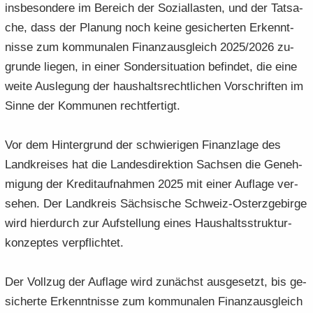
ins­be­son­de­re im Be­reich der So­zi­al­las­ten, und der Tat­sa­
che, dass der Pla­nung noch keine ge­si­cher­ten Er­kennt­
nis­se zum kom­mu­na­len Fi­nanz­aus­gleich 2025/2026 zu­
grun­de lie­gen, in einer Son­der­si­tua­ti­on be­fin­det, die eine
weite Aus­le­gung der haus­halts­recht­li­chen Vor­schrif­ten im
Sinne der Kom­mu­nen recht­fer­tigt.
Vor dem Hin­ter­grund der schwie­ri­gen Fi­nanz­la­ge des
Land­krei­ses hat die Lan­des­di­rek­ti­on Sach­sen die Ge­neh­
mi­gung der Kre­dit­auf­nah­men 2025 mit einer Auf­la­ge ver­
se­hen. Der Land­kreis Säch­si­sche Schweiz-​Osterzgebirge
wird hier­durch zur Auf­stel­lung eines Haus­halts­struk­tur­
kon­zep­tes ver­pflich­tet.
Der Voll­zug der Auf­la­ge wird zu­nächst aus­ge­setzt, bis ge­
si­cher­te Er­kennt­nis­se zum kom­mu­na­len Fi­nanz­aus­gleich