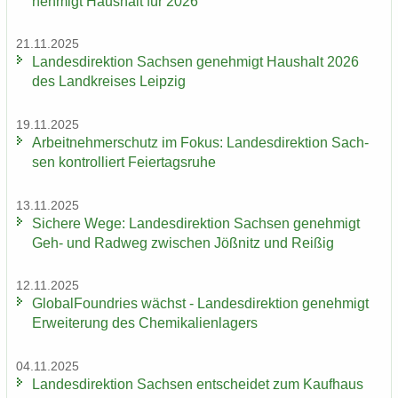
neh­migt Haus­halt für 2026
21.11.2025
Lan­des­di­rek­ti­on Sach­sen ge­neh­migt Haus­halt 2026
des Land­krei­ses Leip­zig
19.11.2025
Ar­beit­neh­mer­schutz im Fokus: Lan­des­di­rek­ti­on Sach­
sen kon­trol­liert Fei­er­tags­ru­he
13.11.2025
Si­che­re Wege: Lan­des­di­rek­ti­on Sach­sen ge­neh­migt
Geh- und Rad­weg zwi­schen Jöß­nitz und Rei­ßig
12.11.2025
Glo­bal­Found­ries wächst - Lan­des­di­rek­ti­on ge­neh­migt
Er­wei­te­rung des Che­mi­ka­li­en­la­gers
04.11.2025
Lan­des­di­rek­ti­on Sach­sen ent­schei­det zum Kauf­haus