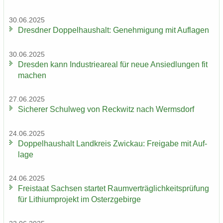
30.06.2025
Dresd­ner Dop­pel­haus­halt: Ge­neh­mi­gung mit Auf­la­gen
30.06.2025
Dres­den kann In­dus­trie­are­al für neue An­sied­lun­gen fit
ma­chen
27.06.2025
Si­che­rer Schul­weg von Reck­witz nach Werms­dorf
24.06.2025
Dop­pel­haus­halt Land­kreis Zwi­ckau: Frei­ga­be mit Auf­
la­ge
24.06.2025
Frei­staat Sach­sen star­tet Ra­um­ver­träg­lich­keits­prü­fung
für Li­thi­um­pro­jekt im Ost­erz­ge­bir­ge