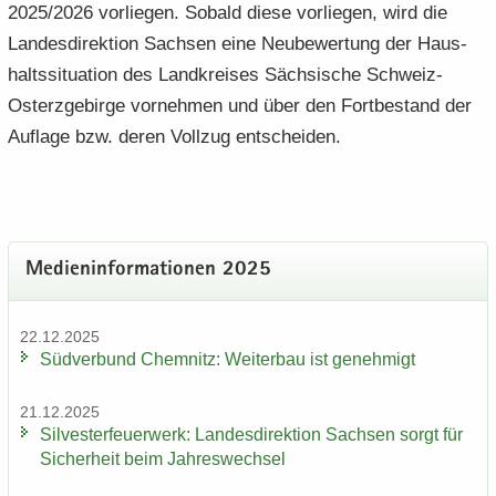
2025/2026 vor­lie­gen. So­bald diese vor­lie­gen, wird die
Lan­des­di­rek­ti­on Sach­sen eine Neu­be­wer­tung der Haus­
halts­si­tua­ti­on des Land­krei­ses Säch­si­sche Schweiz-​
Osterzgebirge vor­neh­men und über den Fort­be­stand der
Auf­la­ge bzw. deren Voll­zug ent­schei­den.
Me­di­en­in­for­ma­tio­nen 2025
22.12.2025
Süd­ver­bund Chem­nitz: Wei­ter­bau ist ge­neh­migt
21.12.2025
Sil­ves­ter­feu­er­werk: Lan­des­di­rek­ti­on Sach­sen sorgt für
Si­cher­heit beim Jah­res­wech­sel