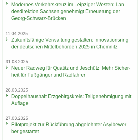
Mo­der­nes Ver­kehrs­kreuz im Leip­zi­ger Wes­ten: Lan­
des­di­rek­ti­on Sach­sen ge­neh­migt Er­neue­rung der
Georg-​Schwarz-Brücken
11.04.2025
Zu­kunfts­fä­hi­ge Ver­wal­tung ge­stal­ten: In­no­va­ti­ons­ring
der deut­schen Mit­tel­be­hör­den 2025 in Chem­nitz
31.03.2025
Neuer Rad­weg für Qua­titz und Je­schütz: Mehr Si­cher­
heit für Fuß­gän­ger und Rad­fah­rer
28.03.2025
Dop­pel­haus­halt Erz­ge­birgs­kreis: Teil­ge­neh­mi­gung mit
Auf­la­ge
27.03.2025
Pi­lot­pro­jekt zur Rück­füh­rung ab­ge­lehn­ter Asyl­be­wer­
ber ge­star­tet