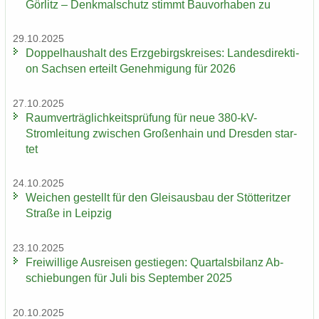
Gör­litz – Denk­mal­schutz stimmt Bau­vor­ha­ben zu
29.10.2025
Dop­pel­haus­halt des Erz­ge­birgs­krei­ses: Lan­des­di­rek­ti­
on Sach­sen er­teilt Ge­neh­mi­gung für 2026
27.10.2025
Ra­um­ver­träg­lich­keits­prü­fung für neue 380-​kV-
Stromleitung zwi­schen Gro­ßen­hain und Dres­den star­
tet
24.10.2025
Wei­chen ge­stellt für den Gleis­aus­bau der Stöt­terit­zer
Stra­ße in Leip­zig
23.10.2025
Frei­wil­li­ge Aus­rei­sen ge­stie­gen: Quar­tals­bi­lanz Ab­
schie­bun­gen für Juli bis Sep­tem­ber 2025
20.10.2025