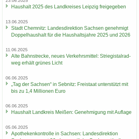
23.06.2025
Haus­halt 2025 des Land­krei­ses Leip­zig frei­ge­ge­ben
13.06.2025
Stadt Chem­nitz: Lan­des­di­rek­ti­on Sach­sen ge­neh­migt
Dop­pel­haus­halt für die Haus­halts­jah­re 2025 und 2026
11.06.2025
Alte Bahn­stre­cke, neues Ver­kehrs­mit­tel: Strie­gi­st­al­rad­
weg er­hält grü­nes Licht
06.06.2025
„Tag der Sach­sen“ in Seb­nitz: Frei­staat un­ter­stützt mit
bis zu 1,4 Mil­lio­nen Euro
06.06.2025
Haus­halt Land­kreis Mei­ßen: Ge­neh­mi­gung mit Auf­la­ge
05.06.2025
Apo­the­ken­kon­trol­le in Sach­sen: Lan­des­di­rek­ti­on