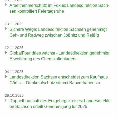
19.11.2025
Ar­beit­neh­mer­schutz im Fokus: Lan­des­di­rek­ti­on Sach­
sen kon­trol­liert Fei­er­tags­ru­he
13.11.2025
Si­che­re Wege: Lan­des­di­rek­ti­on Sach­sen ge­neh­migt
Geh- und Rad­weg zwi­schen Jöß­nitz und Rei­ßig
12.11.2025
Glo­bal­Found­ries wächst - Lan­des­di­rek­ti­on ge­neh­migt
Er­wei­te­rung des Che­mi­ka­li­en­la­gers
04.11.2025
Lan­des­di­rek­ti­on Sach­sen ent­schei­det zum Kauf­haus
Gör­litz – Denk­mal­schutz stimmt Bau­vor­ha­ben zu
29.10.2025
Dop­pel­haus­halt des Erz­ge­birgs­krei­ses: Lan­des­di­rek­ti­
on Sach­sen er­teilt Ge­neh­mi­gung für 2026