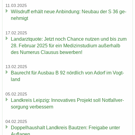
11.03.2025
Wilsd­ruff er­hält neue An­bin­dung: Neu­bau der S 36 ge­
neh­migt
17.02.2025
Land­arzt­quo­te: Jetzt noch Chan­ce nut­zen und bis zum
28. Fe­bru­ar 2025 für ein Me­di­zin­stu­di­um au­ßer­halb
des Nu­me­rus Clau­sus be­wer­ben!
13.02.2025
Bau­recht für Aus­bau B 92 nörd­lich von Adorf im Vogt­
land
05.02.2025
Land­kreis Leip­zig: In­no­va­ti­ves Pro­jekt soll Not­fall­ver­
sor­gung ver­bes­sern
04.02.2025
Dop­pel­haus­halt Land­kreis Baut­zen: Frei­ga­be unter
Auf­la­gen