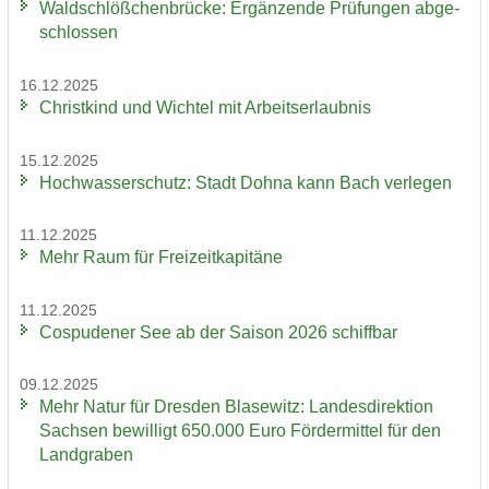
Wald­schlöß­chen­brü­cke: Er­gän­zen­de Prü­fun­gen ab­ge­
schlos­sen
16.12.2025
Christ­kind und Wich­tel mit Ar­beits­er­laub­nis
15.12.2025
Hoch­was­ser­schutz: Stadt Dohna kann Bach ver­le­gen
11.12.2025
Mehr Raum für Frei­zeit­ka­pi­tä­ne
11.12.2025
Cos­pu­de­ner See ab der Sai­son 2026 schiff­bar
09.12.2025
Mehr Natur für Dres­den Bla­se­witz: Lan­des­di­rek­ti­on
Sach­sen be­wil­ligt 650.000 Euro För­der­mit­tel für den
Land­gra­ben