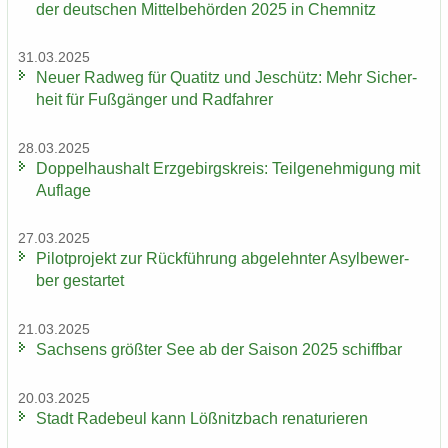
der deut­schen Mit­tel­be­hör­den 2025 in Chem­nitz
31.03.2025
Neuer Rad­weg für Qua­titz und Je­schütz: Mehr Si­cher­
heit für Fuß­gän­ger und Rad­fah­rer
28.03.2025
Dop­pel­haus­halt Erz­ge­birgs­kreis: Teil­ge­neh­mi­gung mit
Auf­la­ge
27.03.2025
Pi­lot­pro­jekt zur Rück­füh­rung ab­ge­lehn­ter Asyl­be­wer­
ber ge­star­tet
21.03.2025
Sach­sens größ­ter See ab der Sai­son 2025 schiff­bar
20.03.2025
Stadt Ra­de­beul kann Löß­nitz­bach re­na­tu­rie­ren