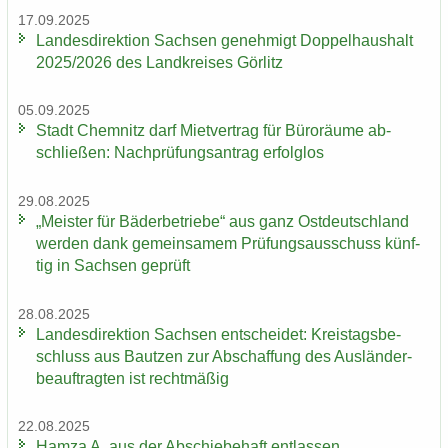
17.09.2025
Lan­des­di­rek­ti­on Sach­sen ge­neh­migt Dop­pel­haus­halt
2025/2026 des Land­krei­ses Gör­litz
05.09.2025
Stadt Chem­nitz darf Miet­ver­trag für Bü­ro­räu­me ab­
schlie­ßen: Nach­prü­fungs­an­trag er­folg­los
29.08.2025
„Meis­ter für Bä­der­be­trie­be“ aus ganz Ost­deutsch­land
wer­den dank ge­mein­sa­mem Prü­fungs­aus­schuss künf­
tig in Sach­sen ge­prüft
28.08.2025
Lan­des­di­rek­ti­on Sach­sen ent­schei­det: Kreis­tags­be­
schluss aus Baut­zen zur Ab­schaf­fung des Aus­län­der­
be­auf­trag­ten ist recht­mä­ßig
22.08.2025
Hamza A. aus der Ab­schie­be­haft ent­las­sen