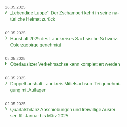
28.05.2025
„Le­ben­di­ge Luppe“: Der Zscham­pert kehrt in seine na­
tür­li­che Hei­mat zu­rück
09.05.2025
Haus­halt 2025 des Land­krei­ses Säch­si­sche Schweiz-​
Osterzgebirge ge­neh­migt
08.05.2025
Ober­lau­sit­zer Ver­kehrs­ach­se kann kom­plet­tiert wer­den
06.05.2025
Dop­pel­haus­halt Land­kreis Mit­tel­sach­sen: Teil­ge­neh­mi­
gung mit Auf­la­gen
02.05.2025
Quar­tals­bi­lanz Ab­schie­bun­gen und frei­wil­li­ge Aus­rei­
sen für Ja­nu­ar bis März 2025