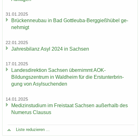
31.01.2025
Brü­cken­neu­bau in Bad Gottleuba-​Berggießhübel ge­
neh­migt
22.01.2025
Jah­res­bi­lanz Asyl 2024 in Sach­sen
17.01.2025
Lan­des­di­rek­ti­on Sach­sen über­nimmt AOK-​
Bildungszentrum in Wald­heim für die Erst­un­ter­brin­
gung von Asyl­su­chen­den
14.01.2025
Me­di­zin­stu­di­um im Frei­staat Sach­sen au­ßer­halb des
Nu­me­rus Clau­sus
Liste re­du­zie­ren ...