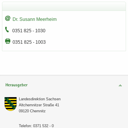
Dr. Su­sann Meer­heim
0351 825 - 1030
0351 825 - 1003
Herausgeber
Lan­des­di­rek­ti­on Sach­sen
Alt­chem­nit­zer Stra­ße 41
09120 Chem­nitz
Te­le­fon: 0371 532 - 0