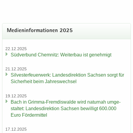
Me­di­en­in­for­ma­tio­nen 2025
22.12.2025
Süd­ver­bund Chem­nitz: Wei­ter­bau ist ge­neh­migt
21.12.2025
Sil­ves­ter­feu­er­werk: Lan­des­di­rek­ti­on Sach­sen sorgt für
Si­cher­heit beim Jah­res­wech­sel
19.12.2025
Bach in Grimma-​Fremdiswalde wird na­tur­nah um­ge­
stal­tet: Lan­des­di­rek­ti­on Sach­sen be­wil­ligt 600.000
Euro För­der­mit­tel
17.12.2025