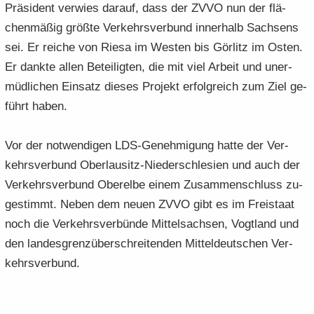
Prä­si­dent ver­wies dar­auf, dass der ZVVO nun der flä­
chen­mä­ßig größ­te Ver­kehrs­ver­bund in­ner­halb Sach­sens
sei. Er rei­che von Riesa im Wes­ten bis Gör­litz im Osten.
Er dank­te allen Be­tei­lig­ten, die mit viel Ar­beit und un­er­
müd­li­chen Ein­satz die­ses Pro­jekt er­folg­reich zum Ziel ge­
führt haben.
Vor der not­wen­di­gen LDS-​Genehmigung hatte der Ver­
kehrs­ver­bund Oberlausitz-​Niederschlesien und auch der
Ver­kehrs­ver­bund Ober­el­be einem Zu­sam­men­schluss zu­
ge­stimmt. Neben dem neuen ZVVO gibt es im Frei­staat
noch die Ver­kehrs­ver­bün­de Mit­tel­sach­sen, Vogt­land und
den lan­des­grenz­über­schrei­ten­den Mit­tel­deut­schen Ver­
kehrs­ver­bund.