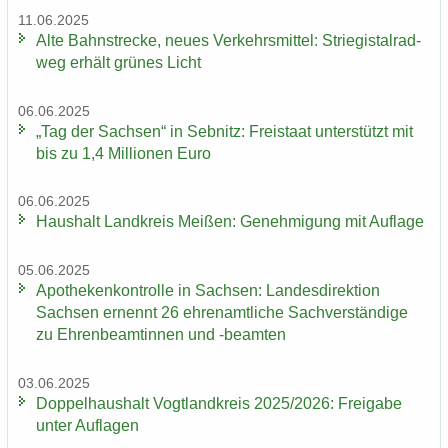
11.06.2025
Alte Bahn­stre­cke, neues Ver­kehrs­mit­tel: Strie­gi­st­al­rad­
weg er­hält grü­nes Licht
06.06.2025
„Tag der Sach­sen“ in Seb­nitz: Frei­staat un­ter­stützt mit
bis zu 1,4 Mil­lio­nen Euro
06.06.2025
Haus­halt Land­kreis Mei­ßen: Ge­neh­mi­gung mit Auf­la­ge
05.06.2025
Apo­the­ken­kon­trol­le in Sach­sen: Lan­des­di­rek­ti­on
Sach­sen er­nennt 26 eh­ren­amt­li­che Sach­ver­stän­di­ge
zu Eh­ren­be­am­tin­nen und -​beamten
03.06.2025
Dop­pel­haus­halt Vogt­land­kreis 2025/2026: Frei­ga­be
unter Auf­la­gen