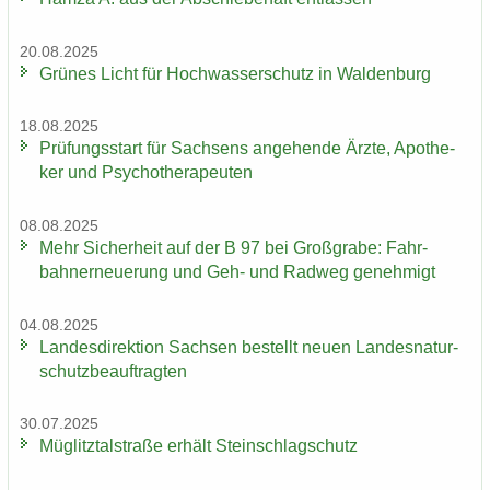
20.08.2025
Grü­nes Licht für Hoch­was­ser­schutz in Wal­den­burg
18.08.2025
Prü­fungs­start für Sach­sens an­ge­hen­de Ärzte, Apo­the­
ker und Psy­cho­the­ra­peu­ten
08.08.2025
Mehr Si­cher­heit auf der B 97 bei Groß­gra­be: Fahr­
bahn­erneue­rung und Geh- und Rad­weg ge­neh­migt
04.08.2025
Lan­des­di­rek­ti­on Sach­sen be­stellt neuen Lan­des­na­tur­
schutz­be­auf­trag­ten
30.07.2025
Müg­litz­tal­stra­ße er­hält Stein­schlag­schutz