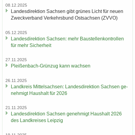
08.12.2025
Lan­des­di­rek­ti­on Sach­sen gibt grü­nes Licht für neuen
Zweck­ver­band Ver­kehrs­bund Ost­sach­sen (ZVVO)
05.12.2025
Lan­des­di­rek­ti­on Sach­sen: mehr Bau­stel­len­kon­trol­len
für mehr Si­cher­heit
27.11.2025
Pleißenbach-​Grünzug kann wach­sen
26.11.2025
Land­kreis Mit­tel­sach­sen: Lan­des­di­rek­ti­on Sach­sen ge­
neh­migt Haus­halt für 2026
21.11.2025
Lan­des­di­rek­ti­on Sach­sen ge­neh­migt Haus­halt 2026
des Land­krei­ses Leip­zig