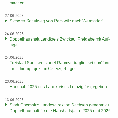
ma­chen
27.06.2025
Si­che­rer Schul­weg von Reck­witz nach Werms­dorf
24.06.2025
Dop­pel­haus­halt Land­kreis Zwi­ckau: Frei­ga­be mit Auf­
la­ge
24.06.2025
Frei­staat Sach­sen star­tet Ra­um­ver­träg­lich­keits­prü­fung
für Li­thi­um­pro­jekt im Ost­erz­ge­bir­ge
23.06.2025
Haus­halt 2025 des Land­krei­ses Leip­zig frei­ge­ge­ben
13.06.2025
Stadt Chem­nitz: Lan­des­di­rek­ti­on Sach­sen ge­neh­migt
Dop­pel­haus­halt für die Haus­halts­jah­re 2025 und 2026