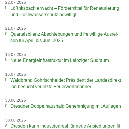
22.07.2025
Löß­nitz­bach er­wacht – För­der­mit­tel für Re­na­tu­rie­rung
und Hoch­was­ser­schutz be­wil­ligt
21.07.2025
Quar­tals­bi­lanz Ab­schie­bun­gen und frei­wil­li­ge Aus­rei­
sen für April bis Juni 2025
16.07.2025
Neue En­er­gie­in­fra­struk­tur im Leip­zi­ger Süd­raum
16.07.2025
Wald­brand Gohrisch­hei­de: Prä­si­dent der Lan­des­di­rek­t
i­on be­sucht ver­letz­te Feu­er­wehr­män­ner
30.06.2025
Dresd­ner Dop­pel­haus­halt: Ge­neh­mi­gung mit Auf­la­gen
30.06.2025
Dres­den kann In­dus­trie­are­al für neue An­sied­lun­gen fit