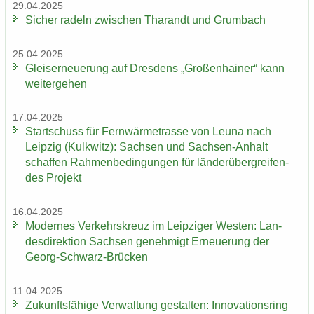
29.04.2025
Si­cher ra­deln zwi­schen Tha­randt und Grum­bach
25.04.2025
Gleis­er­neue­rung auf Dres­dens „Gro­ßen­hai­ner“ kann
wei­ter­ge­hen
17.04.2025
Start­schuss für Fern­wär­me­tras­se von Leuna nach
Leip­zig (Kulk­witz): Sach­sen und Sachsen-​Anhalt
schaf­fen Rah­men­be­din­gun­gen für län­der­über­grei­fen­
des Pro­jekt
16.04.2025
Mo­der­nes Ver­kehrs­kreuz im Leip­zi­ger Wes­ten: Lan­
des­di­rek­ti­on Sach­sen ge­neh­migt Er­neue­rung der
Georg-​Schwarz-Brücken
11.04.2025
Zu­kunfts­fä­hi­ge Ver­wal­tung ge­stal­ten: In­no­va­ti­ons­ring