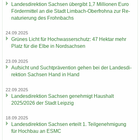
Lan­des­di­rek­ti­on Sach­sen über­gibt 1,7 Mil­lio­nen Euro
För­der­mit­tel an die Stadt Limbach-​Oberfrohna zur Re­
na­tu­rie­rung des Frohn­bachs
24.09.2025
Grü­nes Licht für Hoch­was­ser­schutz: 47 Hekt­ar mehr
Platz für die Elbe in Nord­sach­sen
23.09.2025
Auf­sicht und Sucht­prä­ven­ti­on gehen bei der Lan­des­di­
rek­ti­on Sach­sen Hand in Hand
22.09.2025
Lan­des­di­rek­ti­on Sach­sen ge­neh­migt Haus­halt
2025/2026 der Stadt Leip­zig
18.09.2025
Lan­des­di­rek­ti­on Sach­sen er­teilt 1. Teil­ge­neh­mi­gung
für Hoch­bau an ESMC