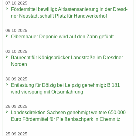
07.10.2025
För­der­mit­tel be­wil­ligt: Alt­las­ten­sa­nie­rung in der Dresd­
ner Neu­stadt schafft Platz für Hand­wer­ker­hof
06.10.2025
Ol­bern­hau­er De­po­nie wird auf den Zahn ge­fühlt
02.10.2025
Bau­recht für Kö­nigs­brü­cker Land­stra­ße im Dresd­ner
Nor­den
30.09.2025
Ent­las­tung für Döl­zig bei Leip­zig ge­neh­migt: B 181
wird vier­spu­rig mit Orts­um­fah­rung
26.09.2025
Lan­des­di­rek­ti­on Sach­sen ge­neh­migt wei­te­re 650.000
Euro För­der­mit­tel für Plei­ßen­bach­park in Chem­nitz
25.09.2025