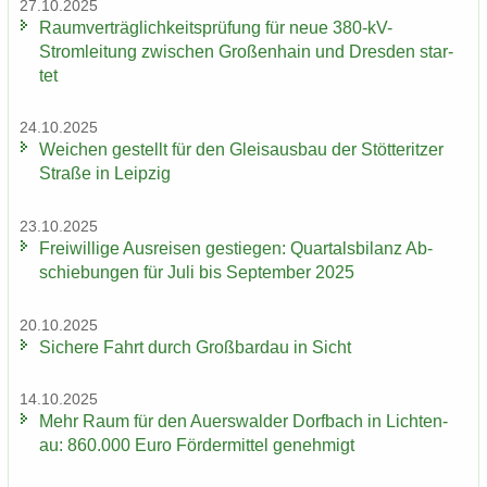
27.10.2025
Ra­um­ver­träg­lich­keits­prü­fung für neue 380-​kV-
Stromleitung zwi­schen Gro­ßen­hain und Dres­den star­
tet
24.10.2025
Wei­chen ge­stellt für den Gleis­aus­bau der Stöt­terit­zer
Stra­ße in Leip­zig
23.10.2025
Frei­wil­li­ge Aus­rei­sen ge­stie­gen: Quar­tals­bi­lanz Ab­
schie­bun­gen für Juli bis Sep­tem­ber 2025
20.10.2025
Si­che­re Fahrt durch Groß­bardau in Sicht
14.10.2025
Mehr Raum für den Au­ers­wal­der Dorf­bach in Lich­ten­
au: 860.000 Euro För­der­mit­tel ge­neh­migt