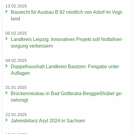
13.02.2025
Bau­recht für Aus­bau B 92 nörd­lich von Adorf im Vogt­
land
05.02.2025
Land­kreis Leip­zig: In­no­va­ti­ves Pro­jekt soll Not­fall­ver­
sor­gung ver­bes­sern
04.02.2025
Dop­pel­haus­halt Land­kreis Baut­zen: Frei­ga­be unter
Auf­la­gen
31.01.2025
Brü­cken­neu­bau in Bad Gottleuba-​Berggießhübel ge­
neh­migt
22.01.2025
Jah­res­bi­lanz Asyl 2024 in Sach­sen