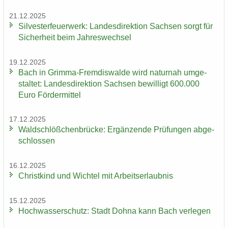
21.12.2025
Sil­ves­ter­feu­er­werk: Lan­des­di­rek­ti­on Sach­sen sorgt für
Si­cher­heit beim Jah­res­wech­sel
19.12.2025
Bach in Grimma-​Fremdiswalde wird na­tur­nah um­ge­
stal­tet: Lan­des­di­rek­ti­on Sach­sen be­wil­ligt 600.000
Euro För­der­mit­tel
17.12.2025
Wald­schlöß­chen­brü­cke: Er­gän­zen­de Prü­fun­gen ab­ge­
schlos­sen
16.12.2025
Christ­kind und Wich­tel mit Ar­beits­er­laub­nis
15.12.2025
Hoch­was­ser­schutz: Stadt Dohna kann Bach ver­le­gen