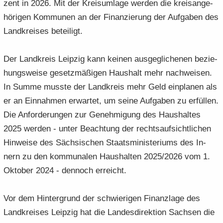
zent in 2026. Mit der Kreis­um­la­ge wer­den die kreis­an­ge­
hö­ri­gen Kom­mu­nen an der Fi­nan­zie­rung der Auf­ga­ben des
Land­krei­ses be­tei­ligt.
Der Land­kreis Leip­zig kann kei­nen aus­ge­gli­che­nen be­zie­
hungs­wei­se ge­setz­mä­ßi­gen Haus­halt mehr nach­wei­sen.
In Summe muss­te der Land­kreis mehr Geld ein­pla­nen als
er an Ein­nah­men er­war­tet, um seine Auf­ga­ben zu er­fül­len.
Die An­for­de­run­gen zur Ge­neh­mi­gung des Haus­hal­tes
2025 wer­den - unter Be­ach­tung der rechts­auf­sicht­li­chen
Hin­wei­se des Säch­si­schen Staats­mi­nis­te­ri­ums des In­
nern zu den kom­mu­na­len Haus­hal­ten 2025/2026 vom 1.
Ok­to­ber 2024 - den­noch er­reicht.
Vor dem Hin­ter­grund der schwie­ri­gen Fi­nanz­la­ge des
Land­krei­ses Leip­zig hat die Lan­des­di­rek­ti­on Sach­sen die