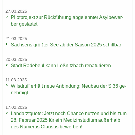
27.03.2025
Pi­lot­pro­jekt zur Rück­füh­rung ab­ge­lehn­ter Asyl­be­wer­
ber ge­star­tet
21.03.2025
Sach­sens größ­ter See ab der Sai­son 2025 schiff­bar
20.03.2025
Stadt Ra­de­beul kann Löß­nitz­bach re­na­tu­rie­ren
11.03.2025
Wilsd­ruff er­hält neue An­bin­dung: Neu­bau der S 36 ge­
neh­migt
17.02.2025
Land­arzt­quo­te: Jetzt noch Chan­ce nut­zen und bis zum
28. Fe­bru­ar 2025 für ein Me­di­zin­stu­di­um au­ßer­halb
des Nu­me­rus Clau­sus be­wer­ben!