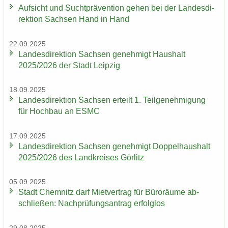
Auf­sicht und Sucht­prä­ven­ti­on gehen bei der Lan­des­di­
rek­ti­on Sach­sen Hand in Hand
22.09.2025
Lan­des­di­rek­ti­on Sach­sen ge­neh­migt Haus­halt
2025/2026 der Stadt Leip­zig
18.09.2025
Lan­des­di­rek­ti­on Sach­sen er­teilt 1. Teil­ge­neh­mi­gung
für Hoch­bau an ESMC
17.09.2025
Lan­des­di­rek­ti­on Sach­sen ge­neh­migt Dop­pel­haus­halt
2025/2026 des Land­krei­ses Gör­litz
05.09.2025
Stadt Chem­nitz darf Miet­ver­trag für Bü­ro­räu­me ab­
schlie­ßen: Nach­prü­fungs­an­trag er­folg­los