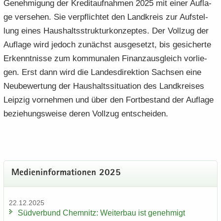
Ge­neh­mi­gung der Kre­dit­auf­nah­men 2025 mit einer Auf­la­
ge ver­se­hen. Sie ver­pflich­tet den Land­kreis zur Auf­stel­
lung eines Haus­halts­struk­tur­kon­zep­tes. Der Voll­zug der
Auf­la­ge wird je­doch zu­nächst aus­ge­setzt, bis ge­si­cher­te
Er­kennt­nis­se zum kom­mu­na­len Fi­nanz­aus­gleich vor­lie­
gen. Erst dann wird die Lan­des­di­rek­ti­on Sach­sen eine
Neu­be­wer­tung der Haus­halts­si­tua­ti­on des Land­krei­ses
Leip­zig vor­neh­men und über den Fort­be­stand der Auf­la­ge
be­zie­hungs­wei­se deren Voll­zug ent­schei­den.
Me­di­en­in­for­ma­tio­nen 2025
22.12.2025
Süd­ver­bund Chem­nitz: Wei­ter­bau ist ge­neh­migt