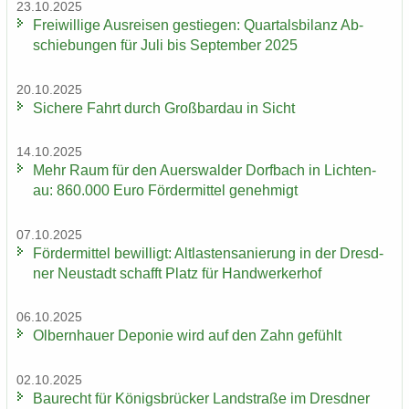
23.10.2025
Frei­wil­li­ge Aus­rei­sen ge­stie­gen: Quar­tals­bi­lanz Ab­
schie­bun­gen für Juli bis Sep­tem­ber 2025
20.10.2025
Si­che­re Fahrt durch Groß­bardau in Sicht
14.10.2025
Mehr Raum für den Au­ers­wal­der Dorf­bach in Lich­ten­
au: 860.000 Euro För­der­mit­tel ge­neh­migt
07.10.2025
För­der­mit­tel be­wil­ligt: Alt­las­ten­sa­nie­rung in der Dresd­
ner Neu­stadt schafft Platz für Hand­wer­ker­hof
06.10.2025
Ol­bern­hau­er De­po­nie wird auf den Zahn ge­fühlt
02.10.2025
Bau­recht für Kö­nigs­brü­cker Land­stra­ße im Dresd­ner