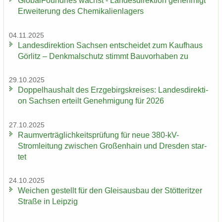
Glo­bal­Found­ries wächst - Lan­des­di­rek­ti­on ge­neh­migt
Er­wei­te­rung des Che­mi­ka­li­en­la­gers
04.11.2025
Lan­des­di­rek­ti­on Sach­sen ent­schei­det zum Kauf­haus
Gör­litz – Denk­mal­schutz stimmt Bau­vor­ha­ben zu
29.10.2025
Dop­pel­haus­halt des Erz­ge­birgs­krei­ses: Lan­des­di­rek­ti­
on Sach­sen er­teilt Ge­neh­mi­gung für 2026
27.10.2025
Ra­um­ver­träg­lich­keits­prü­fung für neue 380-​kV-
Stromleitung zwi­schen Gro­ßen­hain und Dres­den star­
tet
24.10.2025
Wei­chen ge­stellt für den Gleis­aus­bau der Stöt­terit­zer
Stra­ße in Leip­zig