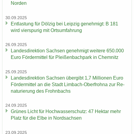
Nor­den
30.09.2025
Ent­las­tung für Döl­zig bei Leip­zig ge­neh­migt: B 181
wird vier­spu­rig mit Orts­um­fah­rung
26.09.2025
Lan­des­di­rek­ti­on Sach­sen ge­neh­migt wei­te­re 650.000
Euro För­der­mit­tel für Plei­ßen­bach­park in Chem­nitz
25.09.2025
Lan­des­di­rek­ti­on Sach­sen über­gibt 1,7 Mil­lio­nen Euro
För­der­mit­tel an die Stadt Limbach-​Oberfrohna zur Re­
na­tu­rie­rung des Frohn­bachs
24.09.2025
Grü­nes Licht für Hoch­was­ser­schutz: 47 Hekt­ar mehr
Platz für die Elbe in Nord­sach­sen
23.09.2025