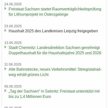
24.06.2025
Frei­staat Sach­sen star­tet Ra­um­ver­träg­lich­keits­prü­fung
für Li­thi­um­pro­jekt im Ost­erz­ge­bir­ge
23.06.2025
Haus­halt 2025 des Land­krei­ses Leip­zig frei­ge­ge­ben
13.06.2025
Stadt Chem­nitz: Lan­des­di­rek­ti­on Sach­sen ge­neh­migt
Dop­pel­haus­halt für die Haus­halts­jah­re 2025 und 2026
11.06.2025
Alte Bahn­stre­cke, neues Ver­kehrs­mit­tel: Strie­gi­st­al­rad­
weg er­hält grü­nes Licht
06.06.2025
„Tag der Sach­sen“ in Seb­nitz: Frei­staat un­ter­stützt mit
bis zu 1,4 Mil­lio­nen Euro