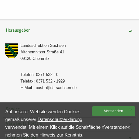
Herausgeber
Lan­des­di­rek­ti­on Sach­sen
Alt­chem­nit­zer Stra­ße 41
09120 Chem­nitz
Te­le­fon: 0371 532 - 0
Te­le­fax: 0371 532 - 1929
E-​Mail:
post[at]lds.sach­sen.de
Service
Auf un­se­rer Web­site wer­den Coo­kies
Ver­stan­den
gemäß un­se­rer
Da­ten­schutz­er­klä­rung
Verwandte Portale
ver­wen­det. Mit einem Klick auf die Schalt­flä­che »Ver­stan­den«
neh­men Sie den Hin­weis zur Kennt­nis.
Seite empfehlen