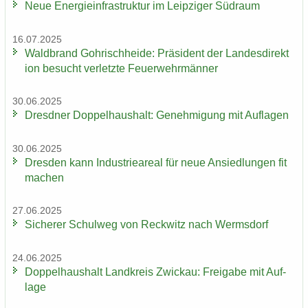
Neue En­er­gie­in­fra­struk­tur im Leip­zi­ger Süd­raum
16.07.2025
Wald­brand Gohrisch­hei­de: Prä­si­dent der Lan­des­di­rek­t
i­on be­sucht ver­letz­te Feu­er­wehr­män­ner
30.06.2025
Dresd­ner Dop­pel­haus­halt: Ge­neh­mi­gung mit Auf­la­gen
30.06.2025
Dres­den kann In­dus­trie­are­al für neue An­sied­lun­gen fit
ma­chen
27.06.2025
Si­che­rer Schul­weg von Reck­witz nach Werms­dorf
24.06.2025
Dop­pel­haus­halt Land­kreis Zwi­ckau: Frei­ga­be mit Auf­
la­ge