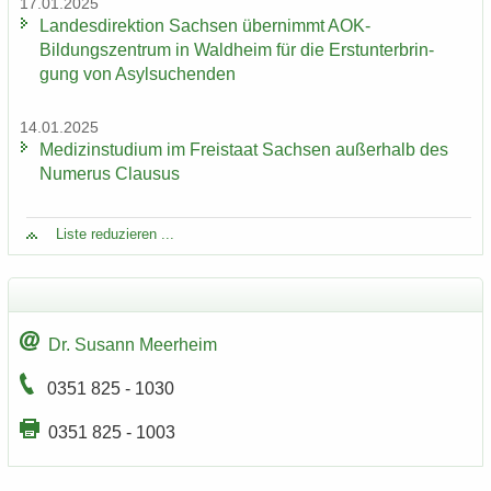
17.01.2025
Lan­des­di­rek­ti­on Sach­sen über­nimmt AOK-​
Bildungszentrum in Wald­heim für die Erst­un­ter­brin­
gung von Asyl­su­chen­den
14.01.2025
Me­di­zin­stu­di­um im Frei­staat Sach­sen au­ßer­halb des
Nu­me­rus Clau­sus
Liste re­du­zie­ren ...
Dr. Su­sann Meer­heim
0351 825 - 1030
0351 825 - 1003