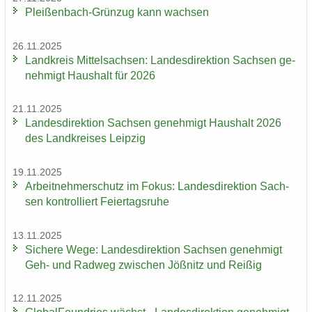
Pleißenbach-​Grünzug kann wach­sen
26.11.2025
Land­kreis Mit­tel­sach­sen: Lan­des­di­rek­ti­on Sach­sen ge­
neh­migt Haus­halt für 2026
21.11.2025
Lan­des­di­rek­ti­on Sach­sen ge­neh­migt Haus­halt 2026
des Land­krei­ses Leip­zig
19.11.2025
Ar­beit­neh­mer­schutz im Fokus: Lan­des­di­rek­ti­on Sach­
sen kon­trol­liert Fei­er­tags­ru­he
13.11.2025
Si­che­re Wege: Lan­des­di­rek­ti­on Sach­sen ge­neh­migt
Geh- und Rad­weg zwi­schen Jöß­nitz und Rei­ßig
12.11.2025