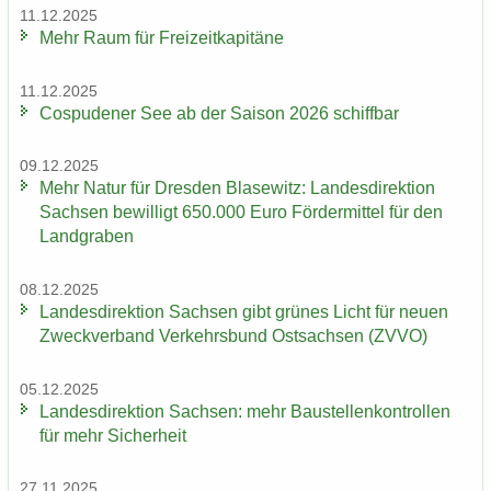
11.12.2025
Mehr Raum für Frei­zeit­ka­pi­tä­ne
11.12.2025
Cos­pu­de­ner See ab der Sai­son 2026 schiff­bar
09.12.2025
Mehr Natur für Dres­den Bla­se­witz: Lan­des­di­rek­ti­on
Sach­sen be­wil­ligt 650.000 Euro För­der­mit­tel für den
Land­gra­ben
08.12.2025
Lan­des­di­rek­ti­on Sach­sen gibt grü­nes Licht für neuen
Zweck­ver­band Ver­kehrs­bund Ost­sach­sen (ZVVO)
05.12.2025
Lan­des­di­rek­ti­on Sach­sen: mehr Bau­stel­len­kon­trol­len
für mehr Si­cher­heit
27.11.2025