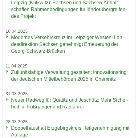
Leip­zig (Kulk­witz): Sach­sen und Sachsen-​Anhalt
schaf­fen Rah­men­be­din­gun­gen für län­der­über­grei­fen­
des Pro­jekt
16.04.2025
Mo­der­nes Ver­kehrs­kreuz im Leip­zi­ger Wes­ten: Lan­
des­di­rek­ti­on Sach­sen ge­neh­migt Er­neue­rung der
Georg-​Schwarz-Brücken
11.04.2025
Zu­kunfts­fä­hi­ge Ver­wal­tung ge­stal­ten: In­no­va­ti­ons­ring
der deut­schen Mit­tel­be­hör­den 2025 in Chem­nitz
31.03.2025
Neuer Rad­weg für Qua­titz und Je­schütz: Mehr Si­cher­
heit für Fuß­gän­ger und Rad­fah­rer
28.03.2025
Dop­pel­haus­halt Erz­ge­birgs­kreis: Teil­ge­neh­mi­gung mit
Auf­la­ge