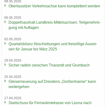
08.05.2025
Ober­lau­sit­zer Ver­kehrs­ach­se kann kom­plet­tiert wer­den
06.05.2025
Dop­pel­haus­halt Land­kreis Mit­tel­sach­sen: Teil­ge­neh­mi­
gung mit Auf­la­gen
02.05.2025
Quar­tals­bi­lanz Ab­schie­bun­gen und frei­wil­li­ge Aus­rei­
sen für Ja­nu­ar bis März 2025
29.04.2025
Si­cher ra­deln zwi­schen Tha­randt und Grum­bach
25.04.2025
Gleis­er­neue­rung auf Dres­dens „Gro­ßen­hai­ner“ kann
wei­ter­ge­hen
17.04.2025
Start­schuss für Fern­wär­me­tras­se von Leuna nach