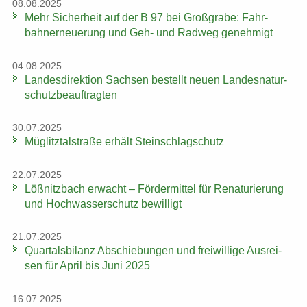
08.08.2025
Mehr Si­cher­heit auf der B 97 bei Groß­gra­be: Fahr­
bahn­erneue­rung und Geh- und Rad­weg ge­neh­migt
04.08.2025
Lan­des­di­rek­ti­on Sach­sen be­stellt neuen Lan­des­na­tur­
schutz­be­auf­trag­ten
30.07.2025
Müg­litz­tal­stra­ße er­hält Stein­schlag­schutz
22.07.2025
Löß­nitz­bach er­wacht – För­der­mit­tel für Re­na­tu­rie­rung
und Hoch­was­ser­schutz be­wil­ligt
21.07.2025
Quar­tals­bi­lanz Ab­schie­bun­gen und frei­wil­li­ge Aus­rei­
sen für April bis Juni 2025
16.07.2025