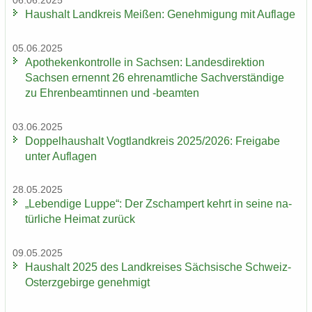
06.06.2025
Haus­halt Land­kreis Mei­ßen: Ge­neh­mi­gung mit Auf­la­ge
05.06.2025
Apo­the­ken­kon­trol­le in Sach­sen: Lan­des­di­rek­ti­on
Sach­sen er­nennt 26 eh­ren­amt­li­che Sach­ver­stän­di­ge
zu Eh­ren­be­am­tin­nen und -​beamten
03.06.2025
Dop­pel­haus­halt Vogt­land­kreis 2025/2026: Frei­ga­be
unter Auf­la­gen
28.05.2025
„Le­ben­di­ge Luppe“: Der Zscham­pert kehrt in seine na­
tür­li­che Hei­mat zu­rück
09.05.2025
Haus­halt 2025 des Land­krei­ses Säch­si­sche Schweiz-​
Osterzgebirge ge­neh­migt