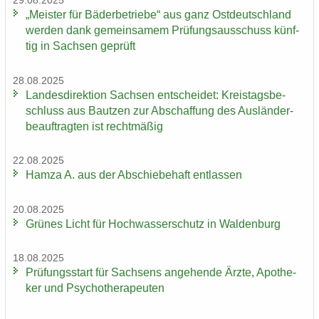
29.08.2025
„Meis­ter für Bä­der­be­trie­be“ aus ganz Ost­deutsch­land
wer­den dank ge­mein­sa­mem Prü­fungs­aus­schuss künf­
tig in Sach­sen ge­prüft
28.08.2025
Lan­des­di­rek­ti­on Sach­sen ent­schei­det: Kreis­tags­be­
schluss aus Baut­zen zur Ab­schaf­fung des Aus­län­der­
be­auf­trag­ten ist recht­mä­ßig
22.08.2025
Hamza A. aus der Ab­schie­be­haft ent­las­sen
20.08.2025
Grü­nes Licht für Hoch­was­ser­schutz in Wal­den­burg
18.08.2025
Prü­fungs­start für Sach­sens an­ge­hen­de Ärzte, Apo­the­
ker und Psy­cho­the­ra­peu­ten