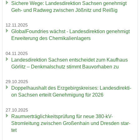
Si­che­re Wege: Lan­des­di­rek­ti­on Sach­sen ge­neh­migt
Geh- und Rad­weg zwi­schen Jöß­nitz und Rei­ßig
12.11.2025
Glo­bal­Found­ries wächst - Lan­des­di­rek­ti­on ge­neh­migt
Er­wei­te­rung des Che­mi­ka­li­en­la­gers
04.11.2025
Lan­des­di­rek­ti­on Sach­sen ent­schei­det zum Kauf­haus
Gör­litz – Denk­mal­schutz stimmt Bau­vor­ha­ben zu
29.10.2025
Dop­pel­haus­halt des Erz­ge­birgs­krei­ses: Lan­des­di­rek­ti­
on Sach­sen er­teilt Ge­neh­mi­gung für 2026
27.10.2025
Ra­um­ver­träg­lich­keits­prü­fung für neue 380-​kV-
Stromleitung zwi­schen Gro­ßen­hain und Dres­den star­
tet