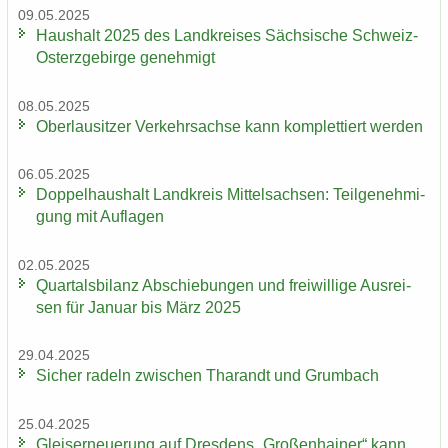
09.05.2025
Haus­halt 2025 des Land­krei­ses Säch­si­sche Schweiz-​
Osterzgebirge ge­neh­migt
08.05.2025
Ober­lau­sit­zer Ver­kehrs­ach­se kann kom­plet­tiert wer­den
06.05.2025
Dop­pel­haus­halt Land­kreis Mit­tel­sach­sen: Teil­ge­neh­mi­
gung mit Auf­la­gen
02.05.2025
Quar­tals­bi­lanz Ab­schie­bun­gen und frei­wil­li­ge Aus­rei­
sen für Ja­nu­ar bis März 2025
29.04.2025
Si­cher ra­deln zwi­schen Tha­randt und Grum­bach
25.04.2025
Gleis­er­neue­rung auf Dres­dens „Gro­ßen­hai­ner“ kann