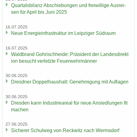
Quar­tals­bi­lanz Ab­schie­bun­gen und frei­wil­li­ge Aus­rei­
sen für April bis Juni 2025
16.07.2025
Neue En­er­gie­in­fra­struk­tur im Leip­zi­ger Süd­raum
16.07.2025
Wald­brand Gohrisch­hei­de: Prä­si­dent der Lan­des­di­rek­t
i­on be­sucht ver­letz­te Feu­er­wehr­män­ner
30.06.2025
Dresd­ner Dop­pel­haus­halt: Ge­neh­mi­gung mit Auf­la­gen
30.06.2025
Dres­den kann In­dus­trie­are­al für neue An­sied­lun­gen fit
ma­chen
27.06.2025
Si­che­rer Schul­weg von Reck­witz nach Werms­dorf