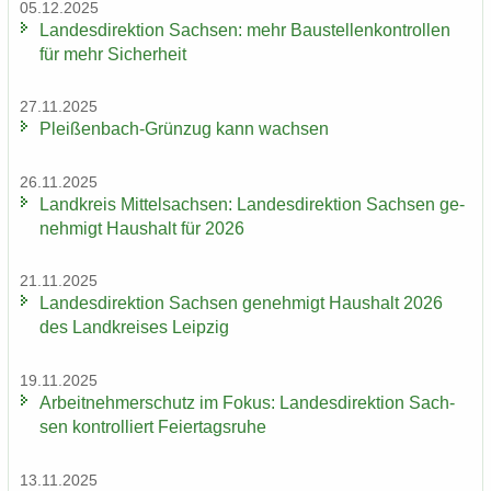
05.12.2025
Lan­des­di­rek­ti­on Sach­sen: mehr Bau­stel­len­kon­trol­len
für mehr Si­cher­heit
27.11.2025
Pleißenbach-​Grünzug kann wach­sen
26.11.2025
Land­kreis Mit­tel­sach­sen: Lan­des­di­rek­ti­on Sach­sen ge­
neh­migt Haus­halt für 2026
21.11.2025
Lan­des­di­rek­ti­on Sach­sen ge­neh­migt Haus­halt 2026
des Land­krei­ses Leip­zig
19.11.2025
Ar­beit­neh­mer­schutz im Fokus: Lan­des­di­rek­ti­on Sach­
sen kon­trol­liert Fei­er­tags­ru­he
13.11.2025