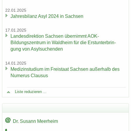
22.01.2025
Jah­res­bi­lanz Asyl 2024 in Sach­sen
17.01.2025
Lan­des­di­rek­ti­on Sach­sen über­nimmt AOK-​
Bildungszentrum in Wald­heim für die Erst­un­ter­brin­
gung von Asyl­su­chen­den
14.01.2025
Me­di­zin­stu­di­um im Frei­staat Sach­sen au­ßer­halb des
Nu­me­rus Clau­sus
Liste re­du­zie­ren ...
Dr. Su­sann Meer­heim