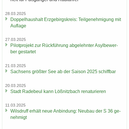
28.03.2025
Dop­pel­haus­halt Erz­ge­birgs­kreis: Teil­ge­neh­mi­gung mit
Auf­la­ge
27.03.2025
Pi­lot­pro­jekt zur Rück­füh­rung ab­ge­lehn­ter Asyl­be­wer­
ber ge­star­tet
21.03.2025
Sach­sens größ­ter See ab der Sai­son 2025 schiff­bar
20.03.2025
Stadt Ra­de­beul kann Löß­nitz­bach re­na­tu­rie­ren
11.03.2025
Wilsd­ruff er­hält neue An­bin­dung: Neu­bau der S 36 ge­
neh­migt