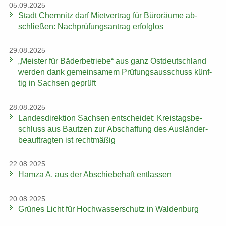
05.09.2025
Stadt Chem­nitz darf Miet­ver­trag für Bü­ro­räu­me ab­
schlie­ßen: Nach­prü­fungs­an­trag er­folg­los
29.08.2025
„Meis­ter für Bä­der­be­trie­be“ aus ganz Ost­deutsch­land
wer­den dank ge­mein­sa­mem Prü­fungs­aus­schuss künf­
tig in Sach­sen ge­prüft
28.08.2025
Lan­des­di­rek­ti­on Sach­sen ent­schei­det: Kreis­tags­be­
schluss aus Baut­zen zur Ab­schaf­fung des Aus­län­der­
be­auf­trag­ten ist recht­mä­ßig
22.08.2025
Hamza A. aus der Ab­schie­be­haft ent­las­sen
20.08.2025
Grü­nes Licht für Hoch­was­ser­schutz in Wal­den­burg