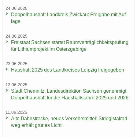
24.06.2025
Dop­pel­haus­halt Land­kreis Zwi­ckau: Frei­ga­be mit Auf­
la­ge
24.06.2025
Frei­staat Sach­sen star­tet Ra­um­ver­träg­lich­keits­prü­fung
für Li­thi­um­pro­jekt im Ost­erz­ge­bir­ge
23.06.2025
Haus­halt 2025 des Land­krei­ses Leip­zig frei­ge­ge­ben
13.06.2025
Stadt Chem­nitz: Lan­des­di­rek­ti­on Sach­sen ge­neh­migt
Dop­pel­haus­halt für die Haus­halts­jah­re 2025 und 2026
11.06.2025
Alte Bahn­stre­cke, neues Ver­kehrs­mit­tel: Strie­gi­st­al­rad­
weg er­hält grü­nes Licht