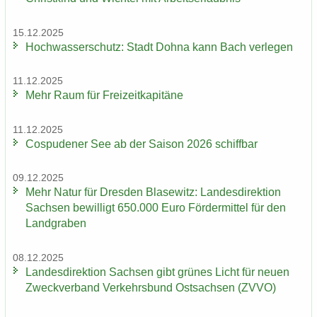
15.12.2025
Hoch­was­ser­schutz: Stadt Dohna kann Bach ver­le­gen
11.12.2025
Mehr Raum für Frei­zeit­ka­pi­tä­ne
11.12.2025
Cos­pu­de­ner See ab der Sai­son 2026 schiff­bar
09.12.2025
Mehr Natur für Dres­den Bla­se­witz: Lan­des­di­rek­ti­on
Sach­sen be­wil­ligt 650.000 Euro För­der­mit­tel für den
Land­gra­ben
08.12.2025
Lan­des­di­rek­ti­on Sach­sen gibt grü­nes Licht für neuen
Zweck­ver­band Ver­kehrs­bund Ost­sach­sen (ZVVO)