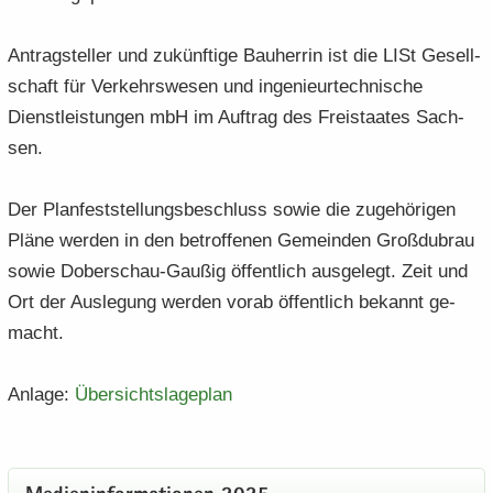
An­trag­stel­ler und zu­künf­ti­ge Bau­her­rin ist die LISt Ge­sell­
schaft für Ver­kehrs­we­sen und in­ge­nieur­tech­ni­sche
Dienst­leis­tun­gen mbH im Auf­trag des Frei­staa­tes Sach­
sen.
Der Plan­fest­stel­lungs­be­schluss sowie die zu­ge­hö­ri­gen
Pläne wer­den in den be­trof­fe­nen Ge­mein­den Groß­du­brau
sowie Doberschau-​Gaußig öf­fent­lich aus­ge­legt. Zeit und
Ort der Aus­le­gung wer­den vorab öf­fent­lich be­kannt ge­
macht.
An­la­ge:
Über­sichts­la­ge­plan