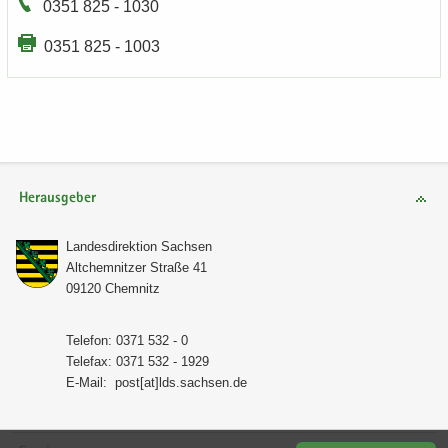
0351 825 - 1030
0351 825 - 1003
Herausgeber
Lan­des­di­rek­ti­on Sach­sen
Alt­chem­nit­zer Stra­ße 41
09120 Chem­nitz
Te­le­fon: 0371 532 - 0
Te­le­fax: 0371 532 - 1929
E-​Mail:
post[at]lds.sach­sen.de