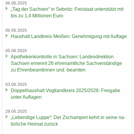
06.06.2025
„Tag der Sach­sen“ in Seb­nitz: Frei­staat un­ter­stützt mit
bis zu 1,4 Mil­lio­nen Euro
06.06.2025
Haus­halt Land­kreis Mei­ßen: Ge­neh­mi­gung mit Auf­la­ge
05.06.2025
Apo­the­ken­kon­trol­le in Sach­sen: Lan­des­di­rek­ti­on
Sach­sen er­nennt 26 eh­ren­amt­li­che Sach­ver­stän­di­ge
zu Eh­ren­be­am­tin­nen und -​beamten
03.06.2025
Dop­pel­haus­halt Vogt­land­kreis 2025/2026: Frei­ga­be
unter Auf­la­gen
28.05.2025
„Le­ben­di­ge Luppe“: Der Zscham­pert kehrt in seine na­
tür­li­che Hei­mat zu­rück