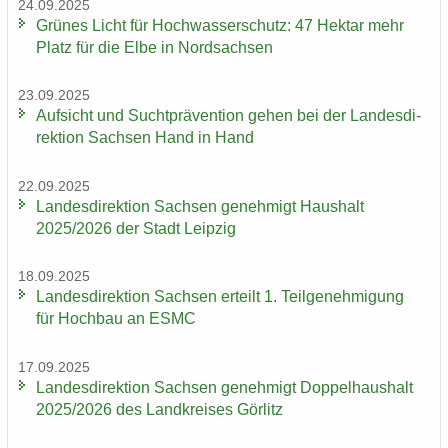
24.09.2025
Grü­nes Licht für Hoch­was­ser­schutz: 47 Hekt­ar mehr
Platz für die Elbe in Nord­sach­sen
23.09.2025
Auf­sicht und Sucht­prä­ven­ti­on gehen bei der Lan­des­di­
rek­ti­on Sach­sen Hand in Hand
22.09.2025
Lan­des­di­rek­ti­on Sach­sen ge­neh­migt Haus­halt
2025/2026 der Stadt Leip­zig
18.09.2025
Lan­des­di­rek­ti­on Sach­sen er­teilt 1. Teil­ge­neh­mi­gung
für Hoch­bau an ESMC
17.09.2025
Lan­des­di­rek­ti­on Sach­sen ge­neh­migt Dop­pel­haus­halt
2025/2026 des Land­krei­ses Gör­litz