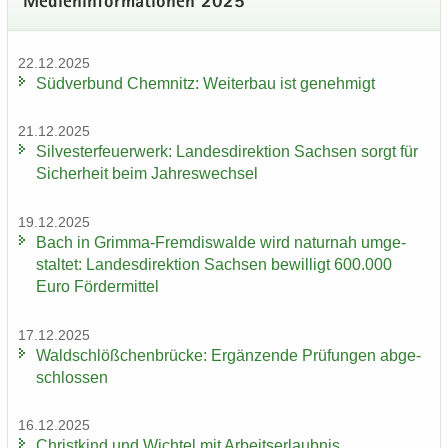
Me­di­en­in­for­ma­tio­nen 2025
22.12.2025
Süd­ver­bund Chem­nitz: Wei­ter­bau ist ge­neh­migt
21.12.2025
Sil­ves­ter­feu­er­werk: Lan­des­di­rek­ti­on Sach­sen sorgt für
Si­cher­heit beim Jah­res­wech­sel
19.12.2025
Bach in Grimma-​Fremdiswalde wird na­tur­nah um­ge­
stal­tet: Lan­des­di­rek­ti­on Sach­sen be­wil­ligt 600.000
Euro För­der­mit­tel
17.12.2025
Wald­schlöß­chen­brü­cke: Er­gän­zen­de Prü­fun­gen ab­ge­
schlos­sen
16.12.2025
Christ­kind und Wich­tel mit Ar­beits­er­laub­nis