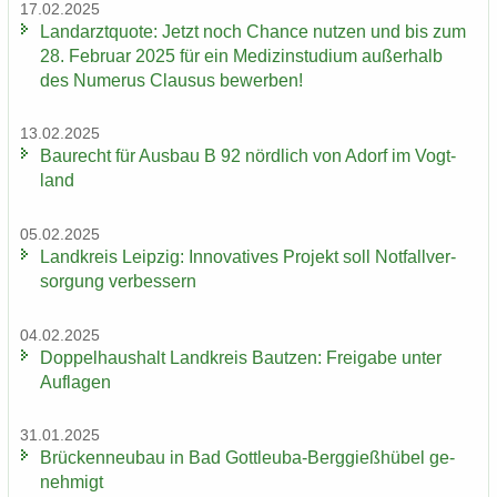
17.02.2025
Land­arzt­quo­te: Jetzt noch Chan­ce nut­zen und bis zum
28. Fe­bru­ar 2025 für ein Me­di­zin­stu­di­um au­ßer­halb
des Nu­me­rus Clau­sus be­wer­ben!
13.02.2025
Bau­recht für Aus­bau B 92 nörd­lich von Adorf im Vogt­
land
05.02.2025
Land­kreis Leip­zig: In­no­va­ti­ves Pro­jekt soll Not­fall­ver­
sor­gung ver­bes­sern
04.02.2025
Dop­pel­haus­halt Land­kreis Baut­zen: Frei­ga­be unter
Auf­la­gen
31.01.2025
Brü­cken­neu­bau in Bad Gottleuba-​Berggießhübel ge­
neh­migt