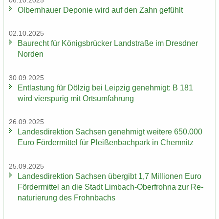
06.10.2025
Ol­bern­hau­er De­po­nie wird auf den Zahn ge­fühlt
02.10.2025
Bau­recht für Kö­nigs­brü­cker Land­stra­ße im Dresd­ner
Nor­den
30.09.2025
Ent­las­tung für Döl­zig bei Leip­zig ge­neh­migt: B 181
wird vier­spu­rig mit Orts­um­fah­rung
26.09.2025
Lan­des­di­rek­ti­on Sach­sen ge­neh­migt wei­te­re 650.000
Euro För­der­mit­tel für Plei­ßen­bach­park in Chem­nitz
25.09.2025
Lan­des­di­rek­ti­on Sach­sen über­gibt 1,7 Mil­lio­nen Euro
För­der­mit­tel an die Stadt Limbach-​Oberfrohna zur Re­
na­tu­rie­rung des Frohn­bachs