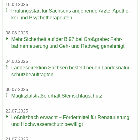
18.08.2025
Prü­fungs­start für Sach­sens an­ge­hen­de Ärzte, Apo­the­
ker und Psy­cho­the­ra­peu­ten
08.08.2025
Mehr Si­cher­heit auf der B 97 bei Groß­gra­be: Fahr­
bahn­erneue­rung und Geh- und Rad­weg ge­neh­migt
04.08.2025
Lan­des­di­rek­ti­on Sach­sen be­stellt neuen Lan­des­na­tur­
schutz­be­auf­trag­ten
30.07.2025
Müg­litz­tal­stra­ße er­hält Stein­schlag­schutz
22.07.2025
Löß­nitz­bach er­wacht – För­der­mit­tel für Re­na­tu­rie­rung
und Hoch­was­ser­schutz be­wil­ligt
21.07.2025