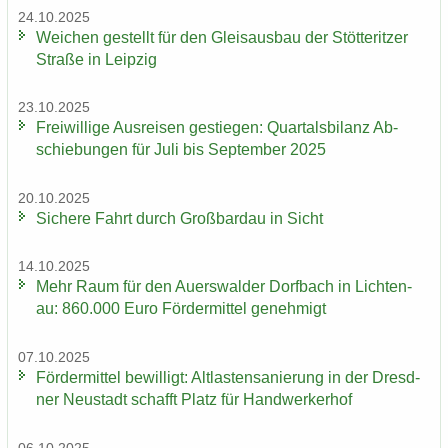
24.10.2025
Wei­chen ge­stellt für den Gleis­aus­bau der Stöt­terit­zer
Stra­ße in Leip­zig
23.10.2025
Frei­wil­li­ge Aus­rei­sen ge­stie­gen: Quar­tals­bi­lanz Ab­
schie­bun­gen für Juli bis Sep­tem­ber 2025
20.10.2025
Si­che­re Fahrt durch Groß­bardau in Sicht
14.10.2025
Mehr Raum für den Au­ers­wal­der Dorf­bach in Lich­ten­
au: 860.000 Euro För­der­mit­tel ge­neh­migt
07.10.2025
För­der­mit­tel be­wil­ligt: Alt­las­ten­sa­nie­rung in der Dresd­
ner Neu­stadt schafft Platz für Hand­wer­ker­hof