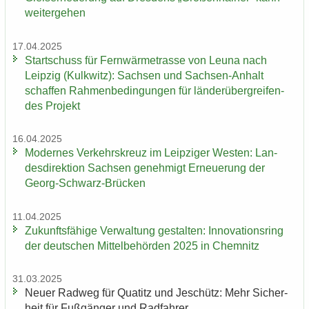
wei­ter­ge­hen
17.04.2025
Start­schuss für Fern­wär­me­tras­se von Leuna nach
Leip­zig (Kulk­witz): Sach­sen und Sachsen-​Anhalt
schaf­fen Rah­men­be­din­gun­gen für län­der­über­grei­fen­
des Pro­jekt
16.04.2025
Mo­der­nes Ver­kehrs­kreuz im Leip­zi­ger Wes­ten: Lan­
des­di­rek­ti­on Sach­sen ge­neh­migt Er­neue­rung der
Georg-​Schwarz-Brücken
11.04.2025
Zu­kunfts­fä­hi­ge Ver­wal­tung ge­stal­ten: In­no­va­ti­ons­ring
der deut­schen Mit­tel­be­hör­den 2025 in Chem­nitz
31.03.2025
Neuer Rad­weg für Qua­titz und Je­schütz: Mehr Si­cher­
heit für Fuß­gän­ger und Rad­fah­rer