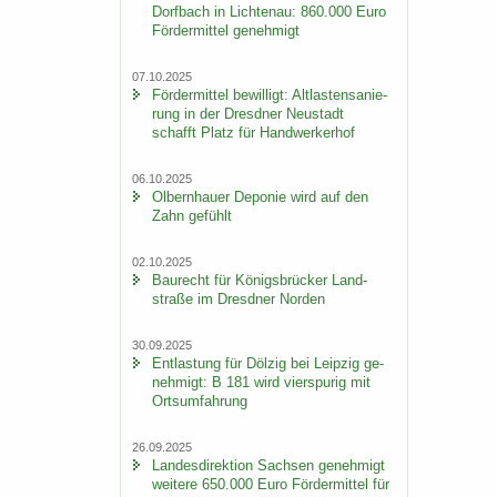
Dorf­bach in Lich­ten­au: 860.000 Euro
För­der­mit­tel ge­neh­migt
07.10.2025
För­der­mit­tel be­wil­ligt: Alt­las­ten­sa­nie­
rung in der Dresd­ner Neu­stadt
schafft Platz für Hand­wer­ker­hof
06.10.2025
Ol­bern­hau­er De­po­nie wird auf den
Zahn ge­fühlt
02.10.2025
Bau­recht für Kö­nigs­brü­cker Land­
stra­ße im Dresd­ner Nor­den
30.09.2025
Ent­las­tung für Döl­zig bei Leip­zig ge­
neh­migt: B 181 wird vier­spu­rig mit
Orts­um­fah­rung
26.09.2025
Lan­des­di­rek­ti­on Sach­sen ge­neh­migt
wei­te­re 650.000 Euro För­der­mit­tel für