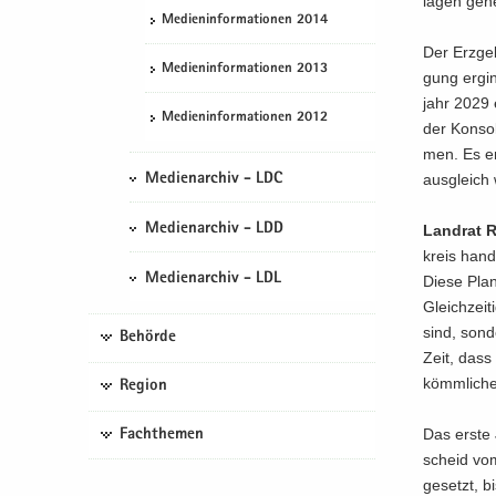
la­gen ge­
Me­di­en­in­for­ma­tio­nen 2014
Der Erz­ge­b
Me­di­en­in­for­ma­tio­nen 2013
gung er­gin
jahr 2029 e
Me­di­en­in­for­ma­tio­nen 2012
der Kon­so­
men. Es ent
aus­gleich w
Medienarchiv - LDC
Medienarchiv - LDD
Land­rat 
kreis hand­
Medienarchiv - LDL
Diese Pla­n
Gleich­zei­
sind, son­de
Behörde
Zeit, dass 
kömm­li­che
Region
Das erste J
Fachthemen
scheid vom
ge­setzt, b