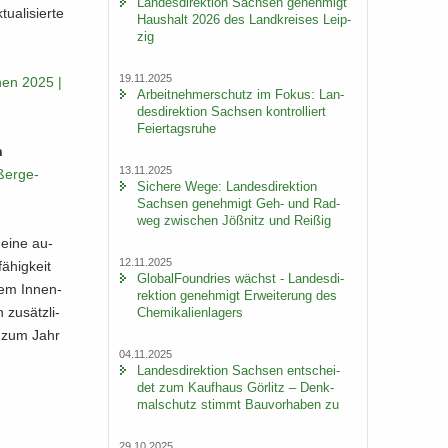
Lan­des­di­rek­ti­on Sach­sen ge­neh­migt
­li­sier­te
Haus­halt 2026 des Land­krei­ses Leip­
zig
19.11.2025
o­nen 2025 |
Ar­beit­neh­mer­schutz im Fokus: Lan­
des­di­rek­ti­on Sach­sen kon­trol­liert
Fei­er­tags­ru­he
n
13.11.2025
ßer­ge­
Si­che­re Wege: Lan­des­di­rek­ti­on
Sach­sen ge­neh­migt Geh- und Rad­
weg zwi­schen Jöß­nitz und Rei­ßig
 eine au­
12.11.2025
ä­hig­keit
Glo­bal­Found­ries wächst - Lan­des­di­
 dem In­nen­
rek­ti­on ge­neh­migt Er­wei­te­rung des
zu­sätz­li­
Che­mi­ka­li­en­la­gers
s zum Jahr
04.11.2025
Lan­des­di­rek­ti­on Sach­sen ent­schei­
det zum Kauf­haus Gör­litz – Denk­
mal­schutz stimmt Bau­vor­ha­ben zu
29.10.2025