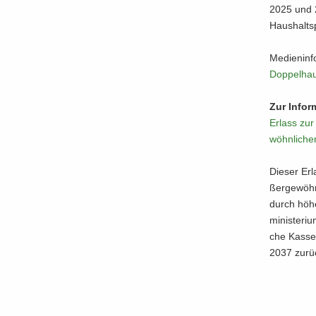
2025 und 20
Haus­halts­
Me­di­en­in
Dop­pel­hau
Zur In­for
Er­lass zur
wöhn­li­che
Die­ser Er­
ßer­ge­wöhn
durch hö­he
mi­nis­te­r
che Kas­se
2037 zu­rüc