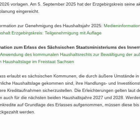
26 vor­la­gen. Am 5. Sep­tem­ber 2025 hat der Erz­ge­birgs­kreis seine ak­tua
pla­nung ein­ge­reicht.
­for­ma­ti­on zur Ge­neh­mi­gung des Haus­halts­jahr 2025:
Me­di­en­in­for­ma­ti
s­halt Erz­ge­birgs­kreis: Teil­ge­neh­mi­gung mit Auf­la­ge
­ma­ti­on zum Er­lass des Säch­si­schen Staats­mi­nis­te­ri­ums des In­ner
 An­wen­dung des kom­mu­na­len Haus­halts­rechts zur Be­wäl­ti­gung der au­
n Haus­halts­la­ge im Frei­staat Sach­sen
lass er­laubt es säch­si­schen Kom­mu­nen, die durch äu­ße­re Um­stän­de in
­li­che Haus­halts­la­ge ge­kom­men sind, ihre Handlungs-​ und In­ves­ti­ti­ons­f
­re Kre­dit­auf­nah­men si­cher­zu­stel­len. Die Er­leich­te­run­gen gel­ten laut
i­um auch für die nächs­ten bei­den Haus­halts­jah­re 2027 und 2028. Wer­den 
n­kre­di­te auf Grund­la­ge des Er­las­ses auf­ge­nom­men, müs­sen diese bi
k­ge­zahlt wer­den.