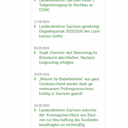
Lan­des­di­rek­ti­on Sach­sen er­teilt 1.
Teil­ge­neh­mi­gung für Hoch­bau an
ESMC
17.09.2025
Lan­des­di­rek­ti­on Sach­sen ge­neh­migt
Dop­pel­haus­halt 2025/2026 des Land­
krei­ses Gör­litz
05.09.2025
Stadt Chem­nitz darf Miet­ver­trag für
Bü­ro­räu­me ab­schlie­ßen: Nach­prü­
fungs­an­trag er­folg­los
29.08.2025
„Meis­ter für Bä­der­be­trie­be“ aus ganz
Ost­deutsch­land wer­den dank ge­
mein­sa­mem Prü­fungs­aus­schuss
künf­tig in Sach­sen ge­prüft
28.08.2025
Lan­des­di­rek­ti­on Sach­sen ent­schei­
det: Kreis­tags­be­schluss aus Baut­
zen zur Ab­schaf­fung des Aus­län­der­
be­auf­trag­ten ist recht­mä­ßig