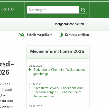
 der LDS
Übergeordnete Seiten
Schrift vergrößern
Kontrast erhöhen
Me­di­en­in­for­ma­tio­nen 2025
es­di­
22.12.2025
Süd­ver­bund Chem­nitz: Wei­ter­bau ist
2026
ge­neh­migt
2026 des
21.12.2025
Sil­ves­ter­feu­er­werk: Lan­des­di­rek­ti­on
In­ves­ti­
Sach­sen sorgt für Si­cher­heit beim
 „Der
Jah­res­wech­sel
n für das
stro­phen­
19.12.2025