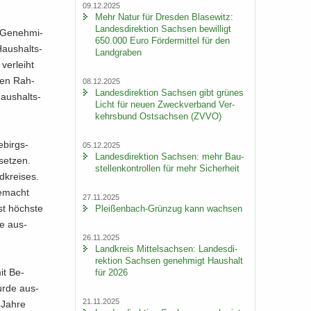
09.12.2025
Mehr Natur für Dres­den Bla­se­witz:
Lan­des­di­rek­ti­on Sach­sen be­wil­ligt
e Ge­neh­mi­
650.000 Euro För­der­mit­tel für den
Haus­halts­
Land­gra­ben
ver­leiht
chen Rah­
08.12.2025
Lan­des­di­rek­ti­on Sach­sen gibt grü­nes
aus­halts­
Licht für neuen Zweck­ver­band Ver­
kehrs­bund Ost­sach­sen (ZVVO)
­birgs­
05.12.2025
Lan­des­di­rek­ti­on Sach­sen: mehr Bau­
set­zen.
stel­len­kon­trol­len für mehr Si­cher­heit
d­krei­ses.
ge­macht
27.11.2025
ist höchs­te
Pleißenbach-​Grünzug kann wach­sen
ne aus­
26.11.2025
Land­kreis Mit­tel­sach­sen: Lan­des­di­
rek­ti­on Sach­sen ge­neh­migt Haus­halt
mit Be­
für 2026
urde aus­
21.11.2025
e Jahre