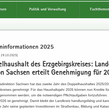
hsen
Politik und Verwaltung
Fachthemen
n­in­for­ma­tio­nen 2025
- 29.10.2025]
l­haus­halt des Erz­ge­birgs­krei­ses: Lan­d
­on Sach­sen er­teilt Ge­neh­mi­gung für 
­di­rek­ti­on Sach­sen hat das zwei­te Jahr des Dop­pel­haus­hal­tes 2025/
s­krei­ses ge­neh­migt. Für das Haus­halts­jahr 2026 kön­nen nun Kre­di­te für 
­ge­nom­men wer­den, um die not­wen­di­gen Pflicht­auf­ga­ben fort­zu­füh­ren.
2026 ist ge­neh­migt. Damit bleibt der Land­kreis hand­lungs­fä­hig und kan
Jahr seine ge­plan­ten In­ves­ti­tio­nen im Stra­ßen­bau, Bil­dung und Ka­ta­