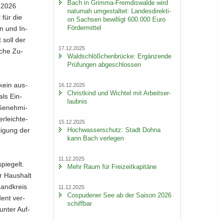
Bach in Grimma-​Fremdiswalde wird
 2026
na­tur­nah um­ge­stal­tet: Lan­des­di­rek­ti­
l für die
on Sach­sen be­wil­ligt 600.000 Euro
För­der­mit­tel
nen und In­
 soll der
17.12.2025
i­che Zu­
Wald­schlöß­chen­brü­cke: Er­gän­zen­de
Prü­fun­gen ab­ge­schlos­sen
 kein aus­
16.12.2025
Christ­kind und Wich­tel mit Ar­beits­er­
als Ein­
laub­nis
Ge­neh­mi­
­leich­te­
15.12.2025
Hoch­was­ser­schutz: Stadt Dohna
ti­gung der
kann Bach ver­le­gen
11.12.2025
pie­gelt.
Mehr Raum für Frei­zeit­ka­pi­tä­ne
er Haus­halt
Land­kreis
11.12.2025
Cos­pu­de­ner See ab der Sai­son 2026
dent ver­
schiff­bar
 unter Auf­