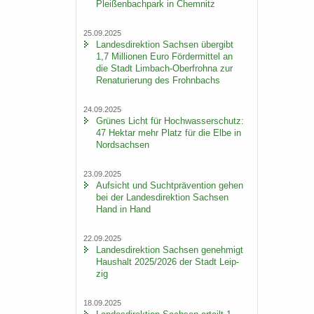
Plei­ßen­bach­park in Chem­nitz
25.09.2025
Lan­des­di­rek­ti­on Sach­sen über­gibt
1,7 Mil­lio­nen Euro För­der­mit­tel an
die Stadt Limbach-​Oberfrohna zur
Re­na­tu­rie­rung des Frohn­bachs
24.09.2025
Grü­nes Licht für Hoch­was­ser­schutz:
47 Hekt­ar mehr Platz für die Elbe in
Nord­sach­sen
23.09.2025
Auf­sicht und Sucht­prä­ven­ti­on gehen
bei der Lan­des­di­rek­ti­on Sach­sen
Hand in Hand
22.09.2025
Lan­des­di­rek­ti­on Sach­sen ge­neh­migt
Haus­halt 2025/2026 der Stadt Leip­
zig
18.09.2025