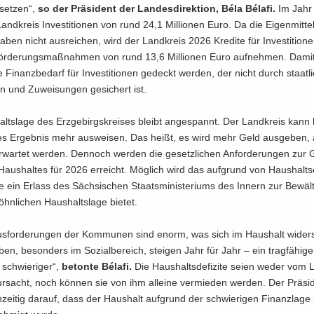
set­zen“,
so der Prä­si­dent der Lan­des­di­rek­ti­on, Béla Bélafi.
Im Jahr
and­kreis In­ves­ti­tio­nen von rund 24,1 Mil­lio­nen Euro. Da die Ei­gen­mit­te
­ga­ben nicht aus­rei­chen, wird der Land­kreis 2026 Kre­di­te für In­ves­ti­tio­
ns­för­de­rungs­maß­nah­men von rund 13,6 Mil­lio­nen Euro auf­neh­men. Damit
he Fi­nanz­be­darf für In­ves­ti­tio­nen ge­deckt wer­den, der nicht durch staat­l
 und Zu­wei­sun­gen ge­si­chert ist.
lts­la­ge des Erz­ge­birgs­krei­ses bleibt an­ge­spannt. Der Land­kreis kann
­nes Er­geb­nis mehr aus­wei­sen. Das heißt, es wird mehr Geld aus­ge­ben, 
war­tet wer­den. Den­noch wer­den die ge­setz­li­chen An­for­de­run­gen zur 
us­hal­tes für 2026 er­reicht. Mög­lich wird das auf­grund von Haus­halts­er
e ein Er­lass des Säch­si­schen Staats­mi­nis­te­ri­ums des In­nern zur Be­wäl­
hn­li­chen Haus­halts­la­ge bie­tet.
s­for­de­run­gen der Kom­mu­nen sind enorm, was sich im Haus­halt wi­der­s
ben, be­son­ders im So­zi­al­be­reich, stei­gen Jahr für Jahr – ein trag­fä­hi­g
schwie­ri­ger“,
be­ton­te Bélafi.
Die Haus­halts­de­fi­zi­te seien weder vom 
ur­sacht, noch kön­nen sie von ihm al­lei­ne ver­mie­den wer­den. Der Prä­si­
­zei­tig dar­auf, dass der Haus­halt auf­grund der schwie­ri­gen Fi­nanz­la­ge