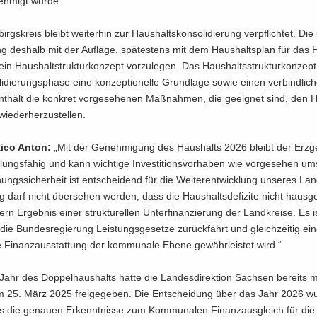
neh­migt wurde.
irgs­kreis bleibt wei­ter­hin zur Haus­halts­kon­so­li­die­rung ver­pflich­tet. Di
g des­halb mit der Auf­la­ge, spä­tes­tens mit dem Haus­halts­plan für das 
in Haus­haltstruk­tur­kon­zept vor­zu­le­gen. Das Haus­halts­struk­tur­kon­zept 
li­die­rungs­pha­se eine kon­zep­tio­nel­le Grund­la­ge sowie einen ver­bind­li­
­hält die kon­kret vor­ge­se­he­nen Maß­nah­men, die ge­eig­net sind, den H
ie­der­her­zu­stel­len.
Rico Anton:
„Mit der Ge­neh­mi­gung des Haus­halts 2026 bleibt der Erz­ge
lungs­fä­hig und kann wich­ti­ge In­ves­ti­ti­ons­vor­ha­ben wie vor­ge­se­hen um­
ungs­si­cher­heit ist ent­schei­dend für die Wei­ter­ent­wick­lung un­se­res Lan
tig darf nicht über­se­hen wer­den, dass die Haus­halts­de­fi­zi­te nicht haus­
rn Er­geb­nis einer struk­tu­rel­len Un­ter­fi­nan­zie­rung der Land­krei­se. Es 
die Bun­des­re­gie­rung Leis­tungs­ge­set­ze zu­rück­fährt und gleich­zei­tig ei
 Fi­nanz­aus­stat­tung der kom­mu­na­le Ebene ge­währ­leis­tet wird.“
ahr des Dop­pel­haus­halts hatte die Lan­des­di­rek­ti­on Sach­sen be­reits 
 25. März 2025 frei­ge­ge­ben. Die Ent­schei­dung über das Jahr 2026 w
is die ge­nau­en Er­kennt­nis­se zum Kom­mu­na­len Fi­nanz­aus­gleich für di