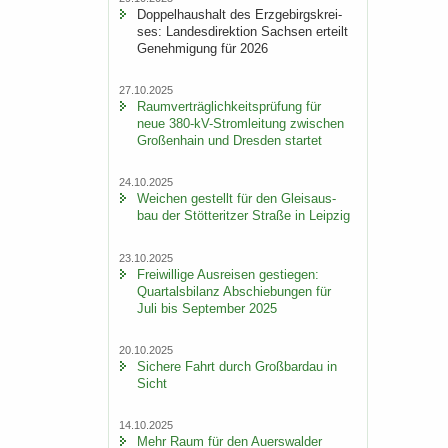
Dop­pel­haus­halt des Erz­ge­birgs­krei­
ses: Lan­des­di­rek­ti­on Sach­sen er­teilt
Ge­neh­mi­gung für 2026
27.10.2025
Ra­um­ver­träg­lich­keits­prü­fung für
neue 380-​kV-Stromleitung zwi­schen
Gro­ßen­hain und Dres­den star­tet
24.10.2025
Wei­chen ge­stellt für den Gleis­aus­
bau der Stöt­terit­zer Stra­ße in Leip­zig
23.10.2025
Frei­wil­li­ge Aus­rei­sen ge­stie­gen:
Quar­tals­bi­lanz Ab­schie­bun­gen für
Juli bis Sep­tem­ber 2025
20.10.2025
Si­che­re Fahrt durch Groß­bardau in
Sicht
14.10.2025
Mehr Raum für den Au­ers­wal­der