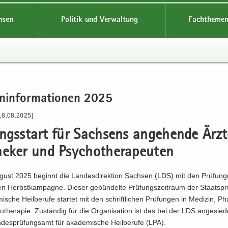
hsen
Politik und Verwaltung
Fachthemen
n­in­for­ma­tio­nen 2025
18.08.2025]
ngs­start für Sach­sens an­ge­hen­de Ärzt
e­ker und Psy­cho­the­ra­peu­ten
gust 2025 be­ginnt die Lan­des­di­rek­ti­on Sach­sen (LDS) mit den Prü­fun­
­gen Herbst­kam­pa­gne. Die­ser ge­bün­del­te Prü­fungs­zeit­raum der Staats­pr
i­sche Heil­be­ru­fe star­tet mit den schrift­li­chen Prü­fun­gen in Me­di­zin, Ph
­the­ra­pie. Zu­stän­dig für die Or­ga­ni­sa­ti­on ist das bei der LDS an­ge­sie­
­des­prü­fungs­amt für aka­de­mi­sche Heil­be­ru­fe (LPA).