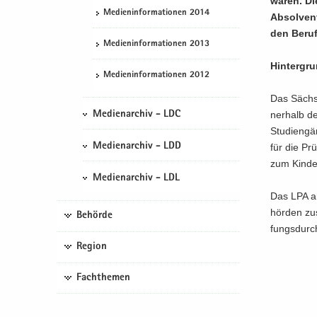
waren. Die
Me­di­en­in­for­ma­tio­nen 2014
Ab­sol­ven
den Beruf
Me­di­en­in­for­ma­tio­nen 2013
Hin­ter­gr
Me­di­en­in­for­ma­tio­nen 2012
Das Säch­si
ner­halb de
Medienarchiv - LDC
Stu­di­en­g
Medienarchiv - LDD
für die Prü
zum Kinder-
Medienarchiv - LDL
Das LPA ar­
hör­den zu­
Behörde
fungs­durch­
Region
Fachthemen