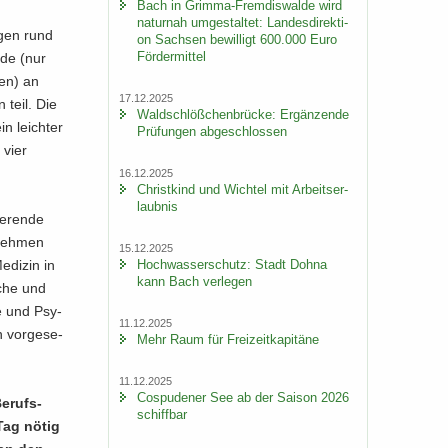
Bach in Grimma-​Fremdiswalde wird
na­tur­nah um­ge­stal­tet: Lan­des­di­rek­ti­
agen rund
on Sach­sen be­wil­ligt 600.000 Euro
För­der­mit­tel
n­de (nur
den) an
17.12.2025
n teil. Die
Wald­schlöß­chen­brü­cke: Er­gän­zen­de
in leich­ter
Prü­fun­gen ab­ge­schlos­sen
 vier
16.12.2025
Christ­kind und Wich­tel mit Ar­beits­er­
laub­nis
ie­ren­de
 neh­men
15.12.2025
Hoch­was­ser­schutz: Stadt Dohna
­di­zin in
kann Bach ver­le­gen
­che und
ie und Psy­
11.12.2025
 vor­ge­se­
Mehr Raum für Frei­zeit­ka­pi­tä­ne
11.12.2025
Cos­pu­de­ner See ab der Sai­son 2026
e­rufs­
schiff­bar
 Tag nötig