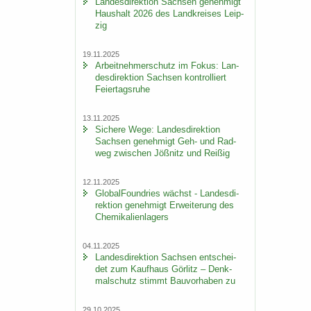
Lan­des­di­rek­ti­on Sach­sen ge­neh­migt
Haus­halt 2026 des Land­krei­ses Leip­
zig
19.11.2025
Ar­beit­neh­mer­schutz im Fokus: Lan­
des­di­rek­ti­on Sach­sen kon­trol­liert
Fei­er­tags­ru­he
13.11.2025
Si­che­re Wege: Lan­des­di­rek­ti­on
Sach­sen ge­neh­migt Geh- und Rad­
weg zwi­schen Jöß­nitz und Rei­ßig
12.11.2025
Glo­bal­Found­ries wächst - Lan­des­di­
rek­ti­on ge­neh­migt Er­wei­te­rung des
Che­mi­ka­li­en­la­gers
04.11.2025
Lan­des­di­rek­ti­on Sach­sen ent­schei­
det zum Kauf­haus Gör­litz – Denk­
mal­schutz stimmt Bau­vor­ha­ben zu
29.10.2025