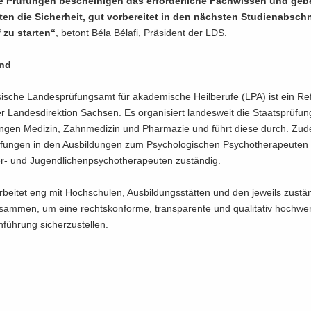
 Prü­fun­gen be­schei­ni­gen das er­for­der­li­che Fach­wis­sen und ge
­ten die Si­cher­heit, gut vor­be­rei­tet in den nächs­ten Stu­di­en­ab­sch
 zu star­ten“
, be­tont Béla Bélafi, Prä­si­dent der LDS.
und
­sche Lan­des­prü­fungs­amt für aka­de­mi­sche Heil­be­ru­fe (LPA) ist ein Re­f
r Lan­des­di­rek­ti­on Sach­sen. Es or­ga­ni­siert lan­des­weit die Staats­prü­fu
än­gen Me­di­zin, Zahn­me­di­zin und Phar­ma­zie und führt diese durch. Zu
­fun­gen in den Aus­bil­dun­gen zum Psy­cho­lo­gi­schen Psy­cho­the­ra­peu­te
​ und Ju­gend­li­chen­psy­cho­the­ra­peu­ten zu­stän­dig.
bei­tet eng mit Hoch­schu­len, Aus­bil­dungs­stät­ten und den je­weils zu­stä
sam­men, um eine rechts­kon­for­me, trans­pa­ren­te und qua­li­ta­tiv hoch­wer­
füh­rung si­cher­zu­stel­len.