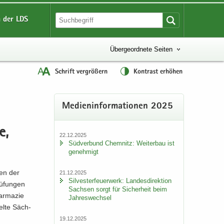
 der LDS
Übergeordnete Seiten
Schrift vergrößern
Kontrast erhöhen
Me­di­en­in­for­ma­tio­nen 2025
e,
22.12.2025
Süd­ver­bund Chem­nitz: Wei­ter­bau ist
ge­neh­migt
gen der
21.12.2025
Sil­ves­ter­feu­er­werk: Lan­des­di­rek­ti­on
ü­fun­gen
Sach­sen sorgt für Si­cher­heit beim
ar­ma­zie
Jah­res­wech­sel
del­te Säch­
19.12.2025