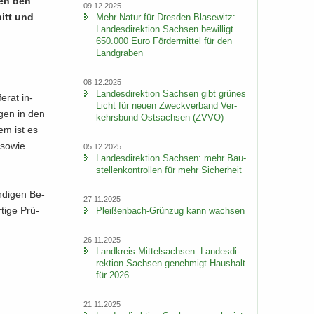
ben den
09.12.2025
nitt und
Mehr Natur für Dres­den Bla­se­witz:
Lan­des­di­rek­ti­on Sach­sen be­wil­ligt
650.000 Euro För­der­mit­tel für den
Land­gra­ben
08.12.2025
Lan­des­di­rek­ti­on Sach­sen gibt grü­nes
e­rat in­
Licht für neuen Zweck­ver­band Ver­
n­gen in den
kehrs­bund Ost­sach­sen (ZVVO)
dem ist es
n sowie
05.12.2025
Lan­des­di­rek­ti­on Sach­sen: mehr Bau­
stel­len­kon­trol­len für mehr Si­cher­heit
n­di­gen Be­
27.11.2025
ti­ge Prü­
Pleißenbach-​Grünzug kann wach­sen
26.11.2025
Land­kreis Mit­tel­sach­sen: Lan­des­di­
rek­ti­on Sach­sen ge­neh­migt Haus­halt
für 2026
21.11.2025