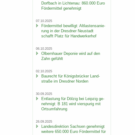
Dorf­bach in Lich­ten­au: 860.000 Euro
För­der­mit­tel ge­neh­migt
07.10.2025
För­der­mit­tel be­wil­ligt: Alt­las­ten­sa­nie­
rung in der Dresd­ner Neu­stadt
schafft Platz für Hand­wer­ker­hof
06.10.2025
Ol­bern­hau­er De­po­nie wird auf den
Zahn ge­fühlt
02.10.2025
Bau­recht für Kö­nigs­brü­cker Land­
stra­ße im Dresd­ner Nor­den
30.09.2025
Ent­las­tung für Döl­zig bei Leip­zig ge­
neh­migt: B 181 wird vier­spu­rig mit
Orts­um­fah­rung
26.09.2025
Lan­des­di­rek­ti­on Sach­sen ge­neh­migt
wei­te­re 650.000 Euro För­der­mit­tel für