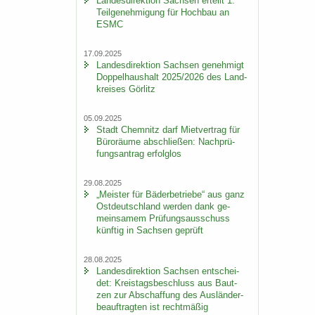
Lan­des­di­rek­ti­on Sach­sen er­teilt 1.
Teil­ge­neh­mi­gung für Hoch­bau an
ESMC
17.09.2025
Lan­des­di­rek­ti­on Sach­sen ge­neh­migt
Dop­pel­haus­halt 2025/2026 des Land­
krei­ses Gör­litz
05.09.2025
Stadt Chem­nitz darf Miet­ver­trag für
Bü­ro­räu­me ab­schlie­ßen: Nach­prü­
fungs­an­trag er­folg­los
29.08.2025
„Meis­ter für Bä­der­be­trie­be“ aus ganz
Ost­deutsch­land wer­den dank ge­
mein­sa­mem Prü­fungs­aus­schuss
künf­tig in Sach­sen ge­prüft
28.08.2025
Lan­des­di­rek­ti­on Sach­sen ent­schei­
det: Kreis­tags­be­schluss aus Baut­
zen zur Ab­schaf­fung des Aus­län­der­
be­auf­trag­ten ist recht­mä­ßig