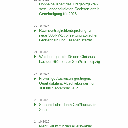
Dop­pel­haus­halt des Erz­ge­birgs­krei­
ses: Lan­des­di­rek­ti­on Sach­sen er­teilt
Ge­neh­mi­gung für 2026
27.10.2025
Ra­um­ver­träg­lich­keits­prü­fung für
neue 380-​kV-Stromleitung zwi­schen
Gro­ßen­hain und Dres­den star­tet
24.10.2025
Wei­chen ge­stellt für den Gleis­aus­
bau der Stöt­terit­zer Stra­ße in Leip­zig
23.10.2025
Frei­wil­li­ge Aus­rei­sen ge­stie­gen:
Quar­tals­bi­lanz Ab­schie­bun­gen für
Juli bis Sep­tem­ber 2025
20.10.2025
Si­che­re Fahrt durch Groß­bardau in
Sicht
14.10.2025
Mehr Raum für den Au­ers­wal­der