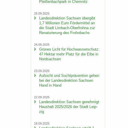
Plei­ßen­bach­park in Chem­nitz
25.09.2025
Lan­des­di­rek­ti­on Sach­sen über­gibt
1,7 Mil­lio­nen Euro För­der­mit­tel an
die Stadt Limbach-​Oberfrohna zur
Re­na­tu­rie­rung des Frohn­bachs
24.09.2025
Grü­nes Licht für Hoch­was­ser­schutz:
47 Hekt­ar mehr Platz für die Elbe in
Nord­sach­sen
23.09.2025
Auf­sicht und Sucht­prä­ven­ti­on gehen
bei der Lan­des­di­rek­ti­on Sach­sen
Hand in Hand
22.09.2025
Lan­des­di­rek­ti­on Sach­sen ge­neh­migt
Haus­halt 2025/2026 der Stadt Leip­
zig
18.09.2025