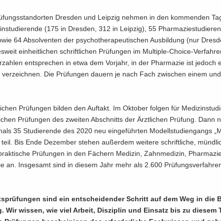
­fungs­stand­or­ten Dres­den und Leip­zig neh­men in den kom­men­den T
in­stu­die­ren­de (175 in Dres­den, 312 in Leip­zig), 55 Phar­ma­zie­stu­die­re
owie 64 Ab­sol­ven­ten der psy­cho­the­ra­peu­ti­schen Aus­bil­dung (nur Dres­
­weit ein­heit­li­chen schrift­li­chen Prü­fun­gen im Multiple-​Choice-Verfahre
r­zah­len ent­spre­chen in etwa dem Vor­jahr, in der Phar­ma­zie ist je­doch e
u ver­zeich­nen. Die Prü­fun­gen dau­ern je nach Fach zwi­schen einem und
li­chen Prü­fun­gen bil­den den Auf­takt. Im Ok­to­ber fol­gen für Me­di­zin­stu­d
­li­chen Prü­fun­gen des zwei­ten Ab­schnitts der Ärzt­li­chen Prü­fung. Dann
als 35 Stu­die­ren­de des 2020 neu ein­ge­führ­ten Mo­dell­stu­di­en­gangs „Me
teil. Bis Ende De­zem­ber ste­hen au­ßer­dem wei­te­re schrift­li­che, münd­li
praktische Prü­fun­gen in den Fä­chern Me­di­zin, Zahn­me­di­zin, Phar­ma­z
pie an. Ins­ge­samt sind in die­sem Jahr mehr als 2.600 Prü­fungs­ver­fah­ren
s­prü­fun­gen sind ein ent­schei­den­der Schritt auf dem Weg in die B
 Wir wis­sen, wie viel Ar­beit, Dis­zi­plin und Ein­satz bis zu die­sem