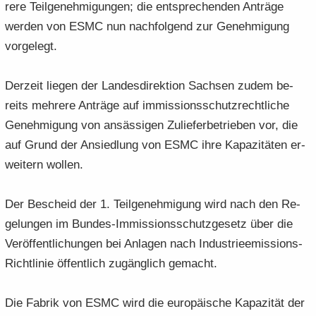
re­re Teil­ge­neh­mi­gun­gen; die ent­spre­chen­den An­trä­ge
wer­den von ESMC nun nach­fol­gend zur Ge­neh­mi­gung
vor­ge­legt.
Der­zeit lie­gen der Lan­des­di­rek­ti­on Sach­sen zudem be­
reits meh­re­re An­trä­ge auf im­mis­si­ons­schutz­recht­li­che
Ge­neh­mi­gung von an­säs­si­gen Zu­lie­fer­be­trie­ben vor, die
auf Grund der An­sied­lung von ESMC ihre Ka­pa­zi­tä­ten er­
wei­tern wol­len.
Der Be­scheid der 1. Teil­ge­neh­mi­gung wird nach den Re­
ge­lun­gen im Bundes-​Immissionsschutzgesetz über die
Ver­öf­fent­li­chun­gen bei An­la­gen nach Industrieemissions-​
Richtlinie öf­fent­lich zu­gäng­lich ge­macht.
Die Fa­brik von ESMC wird die eu­ro­päi­sche Ka­pa­zi­tät der