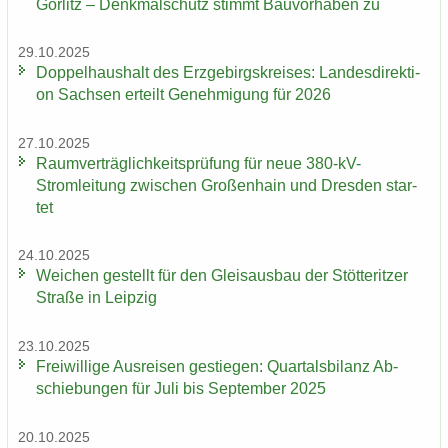
Gör­litz – Denk­mal­schutz stimmt Bau­vor­ha­ben zu
29.10.2025
Dop­pel­haus­halt des Erz­ge­birgs­krei­ses: Lan­des­di­rek­ti­
on Sach­sen er­teilt Ge­neh­mi­gung für 2026
27.10.2025
Ra­um­ver­träg­lich­keits­prü­fung für neue 380-​kV-
Stromleitung zwi­schen Gro­ßen­hain und Dres­den star­
tet
24.10.2025
Wei­chen ge­stellt für den Gleis­aus­bau der Stöt­terit­zer
Stra­ße in Leip­zig
23.10.2025
Frei­wil­li­ge Aus­rei­sen ge­stie­gen: Quar­tals­bi­lanz Ab­
schie­bun­gen für Juli bis Sep­tem­ber 2025
20.10.2025