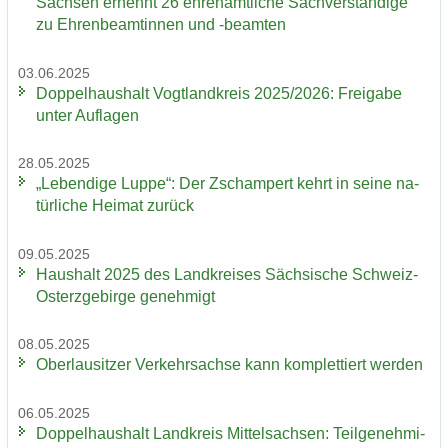
Sach­sen er­nennt 26 eh­ren­amt­li­che Sach­ver­stän­di­ge
zu Eh­ren­be­am­tin­nen und -​beamten
03.06.2025
Dop­pel­haus­halt Vogt­land­kreis 2025/2026: Frei­ga­be
unter Auf­la­gen
28.05.2025
„Le­ben­di­ge Luppe“: Der Zscham­pert kehrt in seine na­
tür­li­che Hei­mat zu­rück
09.05.2025
Haus­halt 2025 des Land­krei­ses Säch­si­sche Schweiz-​
Osterzgebirge ge­neh­migt
08.05.2025
Ober­lau­sit­zer Ver­kehrs­ach­se kann kom­plet­tiert wer­den
06.05.2025
Dop­pel­haus­halt Land­kreis Mit­tel­sach­sen: Teil­ge­neh­mi­