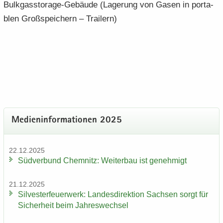
Bulkgasstorage-​Gebäude (La­ge­rung von Gasen in por­ta­
blen Groß­spei­chern – Trai­lern)
Me­di­en­in­for­ma­tio­nen 2025
22.12.2025
Süd­ver­bund Chem­nitz: Wei­ter­bau ist ge­neh­migt
21.12.2025
Sil­ves­ter­feu­er­werk: Lan­des­di­rek­ti­on Sach­sen sorgt für
Si­cher­heit beim Jah­res­wech­sel