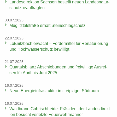
Lan­des­di­rek­ti­on Sach­sen be­stellt neuen Lan­des­na­tur­
schutz­be­auf­trag­ten
30.07.2025
Müg­litz­tal­stra­ße er­hält Stein­schlag­schutz
22.07.2025
Löß­nitz­bach er­wacht – För­der­mit­tel für Re­na­tu­rie­rung
und Hoch­was­ser­schutz be­wil­ligt
21.07.2025
Quar­tals­bi­lanz Ab­schie­bun­gen und frei­wil­li­ge Aus­rei­
sen für April bis Juni 2025
16.07.2025
Neue En­er­gie­in­fra­struk­tur im Leip­zi­ger Süd­raum
16.07.2025
Wald­brand Gohrisch­hei­de: Prä­si­dent der Lan­des­di­rek­t
i­on be­sucht ver­letz­te Feu­er­wehr­män­ner