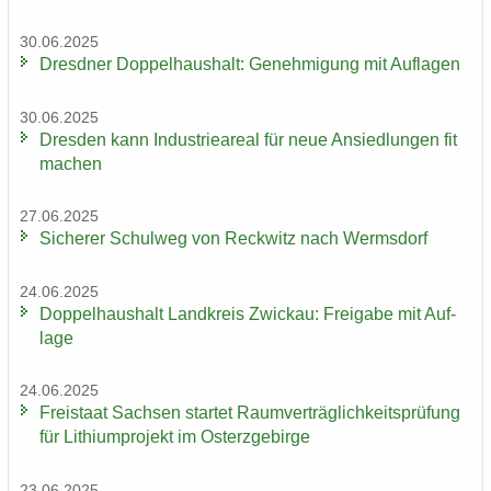
30.06.2025
Dresd­ner Dop­pel­haus­halt: Ge­neh­mi­gung mit Auf­la­gen
30.06.2025
Dres­den kann In­dus­trie­are­al für neue An­sied­lun­gen fit
ma­chen
27.06.2025
Si­che­rer Schul­weg von Reck­witz nach Werms­dorf
24.06.2025
Dop­pel­haus­halt Land­kreis Zwi­ckau: Frei­ga­be mit Auf­
la­ge
24.06.2025
Frei­staat Sach­sen star­tet Ra­um­ver­träg­lich­keits­prü­fung
für Li­thi­um­pro­jekt im Ost­erz­ge­bir­ge
23.06.2025