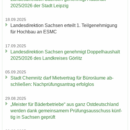
2025/2026 der Stadt Leip­zig
18.09.2025
Lan­des­di­rek­ti­on Sach­sen er­teilt 1. Teil­ge­neh­mi­gung
für Hoch­bau an ESMC
17.09.2025
Lan­des­di­rek­ti­on Sach­sen ge­neh­migt Dop­pel­haus­halt
2025/2026 des Land­krei­ses Gör­litz
05.09.2025
Stadt Chem­nitz darf Miet­ver­trag für Bü­ro­räu­me ab­
schlie­ßen: Nach­prü­fungs­an­trag er­folg­los
29.08.2025
„Meis­ter für Bä­der­be­trie­be“ aus ganz Ost­deutsch­land
wer­den dank ge­mein­sa­mem Prü­fungs­aus­schuss künf­
tig in Sach­sen ge­prüft