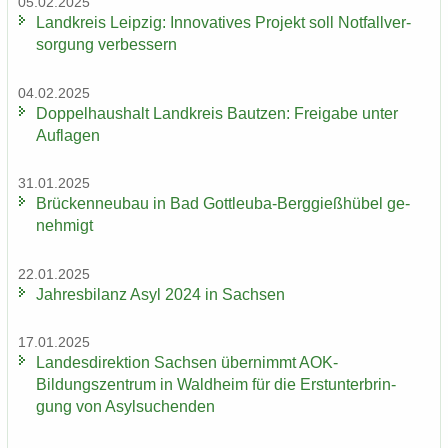
05.02.2025
Land­kreis Leip­zig: In­no­va­ti­ves Pro­jekt soll Not­fall­ver­
sor­gung ver­bes­sern
04.02.2025
Dop­pel­haus­halt Land­kreis Baut­zen: Frei­ga­be unter
Auf­la­gen
31.01.2025
Brü­cken­neu­bau in Bad Gottleuba-​Berggießhübel ge­
neh­migt
22.01.2025
Jah­res­bi­lanz Asyl 2024 in Sach­sen
17.01.2025
Lan­des­di­rek­ti­on Sach­sen über­nimmt AOK-​
Bildungszentrum in Wald­heim für die Erst­un­ter­brin­
gung von Asyl­su­chen­den