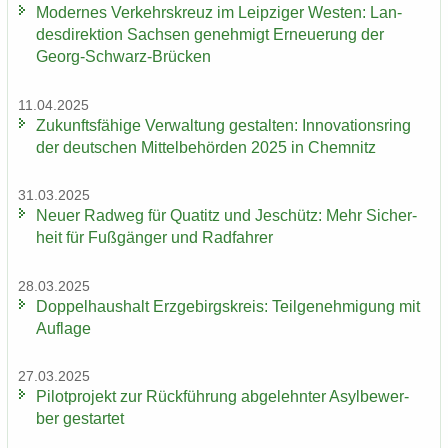
Mo­der­nes Ver­kehrs­kreuz im Leip­zi­ger Wes­ten: Lan­
des­di­rek­ti­on Sach­sen ge­neh­migt Er­neue­rung der
Georg-​Schwarz-Brücken
11.04.2025
Zu­kunfts­fä­hi­ge Ver­wal­tung ge­stal­ten: In­no­va­ti­ons­ring
der deut­schen Mit­tel­be­hör­den 2025 in Chem­nitz
31.03.2025
Neuer Rad­weg für Qua­titz und Je­schütz: Mehr Si­cher­
heit für Fuß­gän­ger und Rad­fah­rer
28.03.2025
Dop­pel­haus­halt Erz­ge­birgs­kreis: Teil­ge­neh­mi­gung mit
Auf­la­ge
27.03.2025
Pi­lot­pro­jekt zur Rück­füh­rung ab­ge­lehn­ter Asyl­be­wer­
ber ge­star­tet