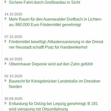
Si­che­re Fahrt durch Groß­bardau in Sicht
14.10.2025
Mehr Raum für den Au­ers­wal­der Dorf­bach in Lich­ten­
au: 860.000 Euro För­der­mit­tel ge­neh­migt
07.10.2025
För­der­mit­tel be­wil­ligt: Alt­las­ten­sa­nie­rung in der Dresd­
ner Neu­stadt schafft Platz für Hand­wer­ker­hof
06.10.2025
Ol­bern­hau­er De­po­nie wird auf den Zahn ge­fühlt
02.10.2025
Bau­recht für Kö­nigs­brü­cker Land­stra­ße im Dresd­ner
Nor­den
30.09.2025
Ent­las­tung für Döl­zig bei Leip­zig ge­neh­migt: B 181
wird vier­spu­rig mit Orts­um­fah­rung