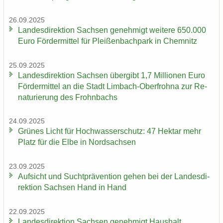
26.09.2025
Lan­des­di­rek­ti­on Sach­sen ge­neh­migt wei­te­re 650.000
Euro För­der­mit­tel für Plei­ßen­bach­park in Chem­nitz
25.09.2025
Lan­des­di­rek­ti­on Sach­sen über­gibt 1,7 Mil­lio­nen Euro
För­der­mit­tel an die Stadt Limbach-​Oberfrohna zur Re­
na­tu­rie­rung des Frohn­bachs
24.09.2025
Grü­nes Licht für Hoch­was­ser­schutz: 47 Hekt­ar mehr
Platz für die Elbe in Nord­sach­sen
23.09.2025
Auf­sicht und Sucht­prä­ven­ti­on gehen bei der Lan­des­di­
rek­ti­on Sach­sen Hand in Hand
22.09.2025
Lan­des­di­rek­ti­on Sach­sen ge­neh­migt Haus­halt