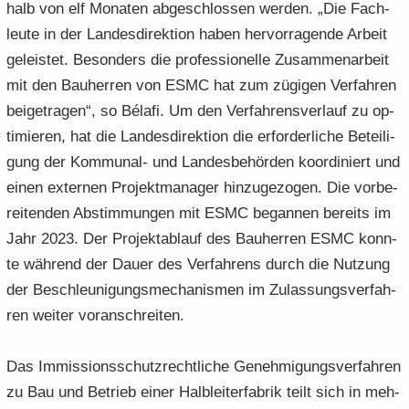
halb von elf Mo­na­ten ab­ge­schlos­sen wer­den. „Die Fach­
leu­te in der Lan­des­di­rek­ti­on haben her­vor­ra­gen­de Ar­beit
ge­leis­tet. Be­son­ders die pro­fes­sio­nel­le Zu­sam­men­ar­beit
mit den Bau­her­ren von ESMC hat zum zü­gi­gen Ver­fah­ren
bei­getra­gen“, so Bélafi. Um den Ver­fah­rens­ver­lauf zu op­
ti­mie­ren, hat die Lan­des­di­rek­ti­on die er­for­der­li­che Be­tei­li­
gung der Kommunal-​ und Lan­des­be­hör­den ko­or­di­niert und
einen ex­ter­nen Pro­jekt­ma­na­ger hin­zu­ge­zo­gen. Die vor­be­
rei­ten­den Ab­stim­mun­gen mit ESMC be­gan­nen be­reits im
Jahr 2023. Der Pro­jekt­ab­lauf des Bau­her­ren ESMC konn­
te wäh­rend der Dauer des Ver­fah­rens durch die Nut­zung
der Be­schleu­ni­gungs­me­cha­nis­men im Zu­las­sungs­ver­fah­
ren wei­ter vor­an­schrei­ten.
Das Im­mis­si­ons­schutz­recht­li­che Ge­neh­mi­gungs­ver­fah­ren
zu Bau und Be­trieb einer Halb­lei­ter­fa­brik teilt sich in meh­