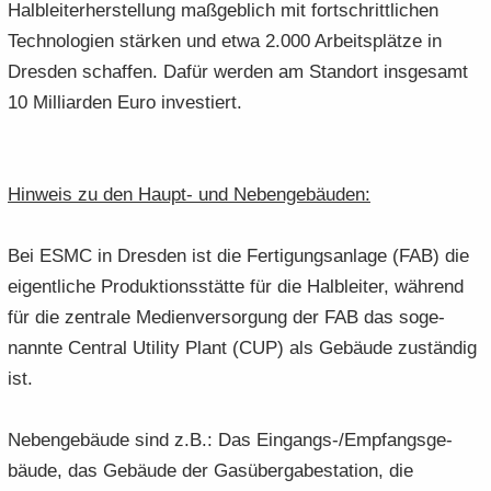
Halb­lei­ter­her­stel­lung maß­geb­lich mit fort­schritt­li­chen
Tech­no­lo­gien stär­ken und etwa 2.000 Ar­beits­plät­ze in
Dres­den schaf­fen. Dafür wer­den am Stand­ort ins­ge­samt
10 Mil­li­ar­den Euro in­ves­tiert.
Hin­weis zu den Haupt-​ und Ne­ben­ge­bäu­den:
Bei ESMC in Dres­den ist die Fer­ti­gungs­an­la­ge (FAB) die
ei­gent­li­che Pro­duk­ti­ons­stät­te für die Halb­lei­ter, wäh­rend
für die zen­tra­le Me­di­en­ver­sor­gung der FAB das so­ge­
nann­te Cen­tral Uti­li­ty Plant (CUP) als Ge­bäu­de zu­stän­dig
ist.
Ne­ben­ge­bäu­de sind z.B.: Das Eingangs-​/Emp­fangs­ge­
bäu­de, das Ge­bäu­de der Gas­über­ga­be­sta­ti­on, die