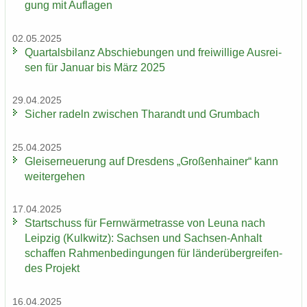
gung mit Auf­la­gen
02.05.2025
Quar­tals­bi­lanz Ab­schie­bun­gen und frei­wil­li­ge Aus­rei­
sen für Ja­nu­ar bis März 2025
29.04.2025
Si­cher ra­deln zwi­schen Tha­randt und Grum­bach
25.04.2025
Gleis­er­neue­rung auf Dres­dens „Gro­ßen­hai­ner“ kann
wei­ter­ge­hen
17.04.2025
Start­schuss für Fern­wär­me­tras­se von Leuna nach
Leip­zig (Kulk­witz): Sach­sen und Sachsen-​Anhalt
schaf­fen Rah­men­be­din­gun­gen für län­der­über­grei­fen­
des Pro­jekt
16.04.2025