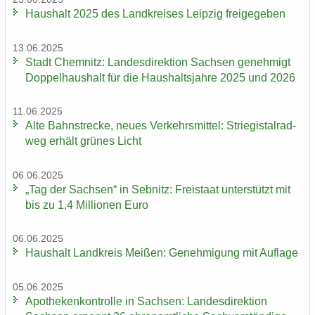
Haus­halt 2025 des Land­krei­ses Leip­zig frei­ge­ge­ben
13.06.2025
Stadt Chem­nitz: Lan­des­di­rek­ti­on Sach­sen ge­neh­migt
Dop­pel­haus­halt für die Haus­halts­jah­re 2025 und 2026
11.06.2025
Alte Bahn­stre­cke, neues Ver­kehrs­mit­tel: Strie­gi­st­al­rad­
weg er­hält grü­nes Licht
06.06.2025
„Tag der Sach­sen“ in Seb­nitz: Frei­staat un­ter­stützt mit
bis zu 1,4 Mil­lio­nen Euro
06.06.2025
Haus­halt Land­kreis Mei­ßen: Ge­neh­mi­gung mit Auf­la­ge
05.06.2025
Apo­the­ken­kon­trol­le in Sach­sen: Lan­des­di­rek­ti­on