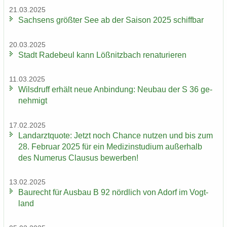
21.03.2025
Sach­sens größ­ter See ab der Sai­son 2025 schiff­bar
20.03.2025
Stadt Ra­de­beul kann Löß­nitz­bach re­na­tu­rie­ren
11.03.2025
Wilsd­ruff er­hält neue An­bin­dung: Neu­bau der S 36 ge­
neh­migt
17.02.2025
Land­arzt­quo­te: Jetzt noch Chan­ce nut­zen und bis zum
28. Fe­bru­ar 2025 für ein Me­di­zin­stu­di­um au­ßer­halb
des Nu­me­rus Clau­sus be­wer­ben!
13.02.2025
Bau­recht für Aus­bau B 92 nörd­lich von Adorf im Vogt­
land