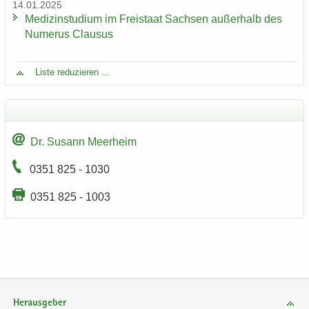
14.01.2025
Me­di­zin­stu­di­um im Frei­staat Sach­sen au­ßer­halb des
Nu­me­rus Clau­sus
Liste re­du­zie­ren ...
Dr. Su­sann Meer­heim
0351 825 - 1030
0351 825 - 1003
Herausgeber