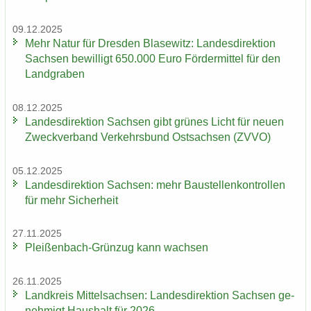
09.12.2025
Mehr Natur für Dres­den Bla­se­witz: Lan­des­di­rek­ti­on
Sach­sen be­wil­ligt 650.000 Euro För­der­mit­tel für den
Land­gra­ben
08.12.2025
Lan­des­di­rek­ti­on Sach­sen gibt grü­nes Licht für neuen
Zweck­ver­band Ver­kehrs­bund Ost­sach­sen (ZVVO)
05.12.2025
Lan­des­di­rek­ti­on Sach­sen: mehr Bau­stel­len­kon­trol­len
für mehr Si­cher­heit
27.11.2025
Pleißenbach-​Grünzug kann wach­sen
26.11.2025
Land­kreis Mit­tel­sach­sen: Lan­des­di­rek­ti­on Sach­sen ge­
neh­migt Haus­halt für 2026