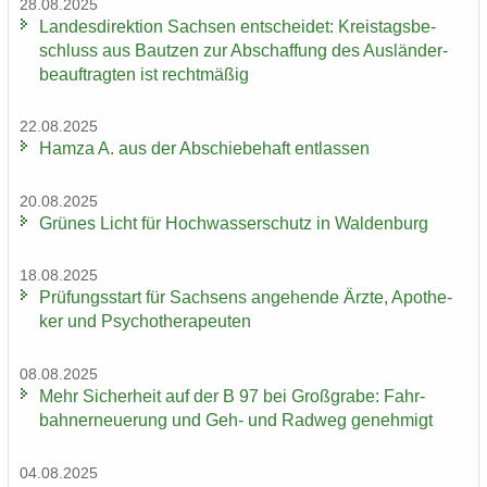
28.08.2025
Lan­des­di­rek­ti­on Sach­sen ent­schei­det: Kreis­tags­be­
schluss aus Baut­zen zur Ab­schaf­fung des Aus­län­der­
be­auf­trag­ten ist recht­mä­ßig
22.08.2025
Hamza A. aus der Ab­schie­be­haft ent­las­sen
20.08.2025
Grü­nes Licht für Hoch­was­ser­schutz in Wal­den­burg
18.08.2025
Prü­fungs­start für Sach­sens an­ge­hen­de Ärzte, Apo­the­
ker und Psy­cho­the­ra­peu­ten
08.08.2025
Mehr Si­cher­heit auf der B 97 bei Groß­gra­be: Fahr­
bahn­erneue­rung und Geh- und Rad­weg ge­neh­migt
04.08.2025