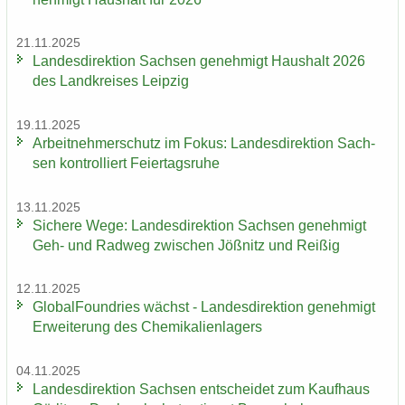
21.11.2025
Lan­des­di­rek­ti­on Sach­sen ge­neh­migt Haus­halt 2026
des Land­krei­ses Leip­zig
19.11.2025
Ar­beit­neh­mer­schutz im Fokus: Lan­des­di­rek­ti­on Sach­
sen kon­trol­liert Fei­er­tags­ru­he
13.11.2025
Si­che­re Wege: Lan­des­di­rek­ti­on Sach­sen ge­neh­migt
Geh- und Rad­weg zwi­schen Jöß­nitz und Rei­ßig
12.11.2025
Glo­bal­Found­ries wächst - Lan­des­di­rek­ti­on ge­neh­migt
Er­wei­te­rung des Che­mi­ka­li­en­la­gers
04.11.2025
Lan­des­di­rek­ti­on Sach­sen ent­schei­det zum Kauf­haus