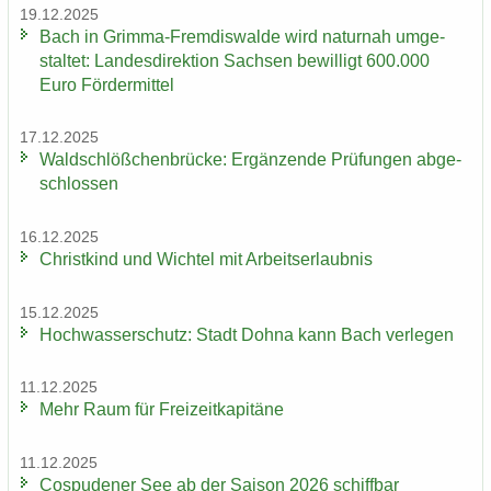
19.12.2025
Bach in Grimma-​Fremdiswalde wird na­tur­nah um­ge­
stal­tet: Lan­des­di­rek­ti­on Sach­sen be­wil­ligt 600.000
Euro För­der­mit­tel
17.12.2025
Wald­schlöß­chen­brü­cke: Er­gän­zen­de Prü­fun­gen ab­ge­
schlos­sen
16.12.2025
Christ­kind und Wich­tel mit Ar­beits­er­laub­nis
15.12.2025
Hoch­was­ser­schutz: Stadt Dohna kann Bach ver­le­gen
11.12.2025
Mehr Raum für Frei­zeit­ka­pi­tä­ne
11.12.2025
Cos­pu­de­ner See ab der Sai­son 2026 schiff­bar