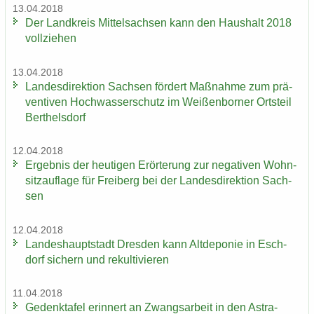
13.04.2018
Der Land­kreis Mit­tel­sach­sen kann den Haus­halt 2018
voll­zie­hen
13.04.2018
Lan­des­di­rek­ti­on Sach­sen för­dert Maß­nah­me zum prä­
ven­ti­ven Hoch­was­ser­schutz im Wei­ßen­bor­ner Orts­teil
Bert­hels­dorf
12.04.2018
Er­geb­nis der heu­ti­gen Er­ör­te­rung zur ne­ga­ti­ven Wohn­
sitz­auf­la­ge für Frei­berg bei der Lan­des­di­rek­ti­on Sach­
sen
12.04.2018
Lan­des­haupt­stadt Dres­den kann Alt­de­po­nie in Esch­
dorf si­chern und re­kul­ti­vie­ren
11.04.2018
Ge­denk­ta­fel er­in­nert an Zwangs­ar­beit in den Astra-​