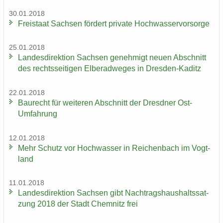
30.01.2018
Frei­staat Sach­sen för­dert pri­va­te Hoch­was­ser­vor­sor­ge
25.01.2018
Lan­des­di­rek­ti­on Sach­sen ge­neh­migt neuen Ab­schnitt
des rechts­sei­ti­gen El­be­rad­we­ges in Dresden-​Kaditz
22.01.2018
Bau­recht für wei­te­ren Ab­schnitt der Dresd­ner Ost-​
Umfahrung
12.01.2018
Mehr Schutz vor Hoch­was­ser in Rei­chen­bach im Vogt­
land
11.01.2018
Lan­des­di­rek­ti­on Sach­sen gibt Nach­trags­haus­halts­sat­
zung 2018 der Stadt Chem­nitz frei