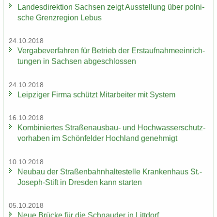
Lan­des­di­rek­ti­on Sach­sen zeigt Aus­stel­lung über pol­ni­
sche Grenz­re­gi­on Lebus
24.10.2018
Ver­ga­be­ver­fah­ren für Be­trieb der Erst­auf­nah­me­ein­rich­
tun­gen in Sach­sen ab­ge­schlos­sen
24.10.2018
Leip­zi­ger Firma schützt Mit­ar­bei­ter mit Sys­tem
16.10.2018
Kom­bi­nier­tes Straßenausbau-​ und Hoch­was­ser­schutz­
vor­ha­ben im Schön­fel­der Hoch­land ge­neh­migt
10.10.2018
Neu­bau der Stra­ßen­bahn­hal­te­stel­le Kran­ken­haus St.-​
Joseph-Stift in Dres­den kann star­ten
05.10.2018
Neue Brü­cke für die Schnau­der in Litt­dorf