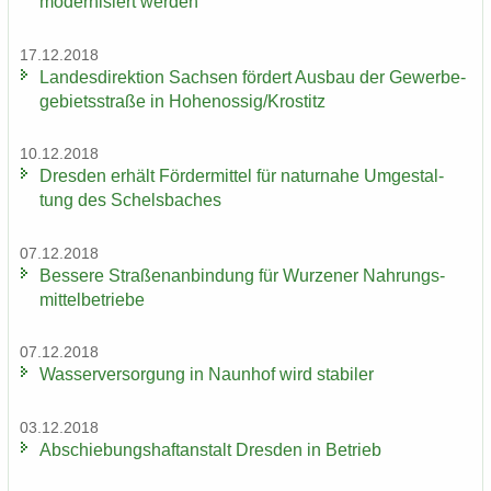
mo­der­ni­siert wer­den
17.12.2018
Lan­des­di­rek­ti­on Sach­sen för­dert Aus­bau der Ge­wer­be­
ge­biets­stra­ße in Ho­he­nos­sig/Krostitz
10.12.2018
Dres­den er­hält För­der­mit­tel für na­tur­na­he Um­ge­stal­
tung des Schels­ba­ches
07.12.2018
Bes­se­re Stra­ßen­an­bin­dung für Wur­ze­ner Nah­rungs­
mit­tel­be­trie­be
07.12.2018
Was­ser­ver­sor­gung in Naun­hof wird sta­bi­ler
03.12.2018
Ab­schie­bungs­haft­an­stalt Dres­den in Be­trieb