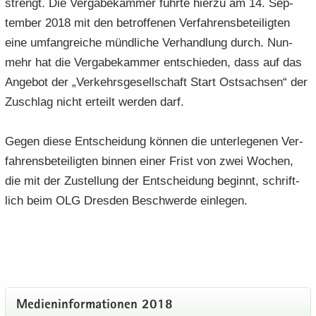
strengt. Die Ver­ga­be­kam­mer führ­te hier­zu am 14. Sep­
tem­ber 2018 mit den be­trof­fe­nen Ver­fah­rens­be­tei­lig­ten
eine um­fang­rei­che münd­li­che Ver­hand­lung durch. Nun­
mehr hat die Ver­ga­be­kam­mer ent­schie­den, dass auf das
An­ge­bot der „Ver­kehrs­ge­sell­schaft Start Ost­sach­sen“ der
Zu­schlag nicht er­teilt wer­den darf.
Gegen diese Ent­schei­dung kön­nen die un­ter­le­ge­nen Ver­
fah­rens­be­tei­lig­ten bin­nen einer Frist von zwei Wo­chen,
die mit der Zu­stel­lung der Ent­schei­dung be­ginnt, schrift­
lich beim OLG Dres­den Be­schwer­de ein­le­gen.
Me­di­en­in­for­ma­tio­nen 2018