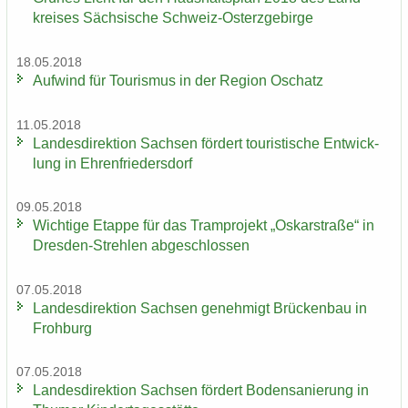
krei­ses Säch­si­sche Schweiz-​Osterzgebirge
18.05.2018
Auf­wind für Tou­ris­mus in der Re­gi­on Oschatz
11.05.2018
Lan­des­di­rek­ti­on Sach­sen för­dert tou­ris­ti­sche Ent­wick­
lung in Eh­ren­frie­ders­dorf
09.05.2018
Wich­ti­ge Etap­pe für das Tram­pro­jekt „Os­kar­stra­ße“ in
Dresden-​Strehlen ab­ge­schlos­sen
07.05.2018
Lan­des­di­rek­ti­on Sach­sen ge­neh­migt Brü­cken­bau in
Froh­burg
07.05.2018
Lan­des­di­rek­ti­on Sach­sen för­dert Bo­den­sa­nie­rung in