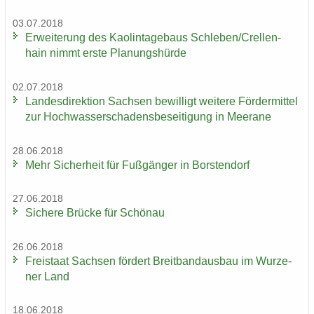
03.07.2018
Er­wei­te­rung des Kao­lin­ta­ge­baus Schle­ben/Crel­len­
hain nimmt erste Pla­nungs­hür­de
02.07.2018
Lan­des­di­rek­ti­on Sach­sen be­wil­ligt wei­te­re För­der­mit­tel
zur Hoch­was­ser­scha­dens­be­sei­ti­gung in Meer­a­ne
28.06.2018
Mehr Si­cher­heit für Fuß­gän­ger in Bors­ten­dorf
27.06.2018
Si­che­re Brü­cke für Schön­au
26.06.2018
Frei­staat Sach­sen för­dert Breit­band­aus­bau im Wur­ze­
ner Land
18.06.2018