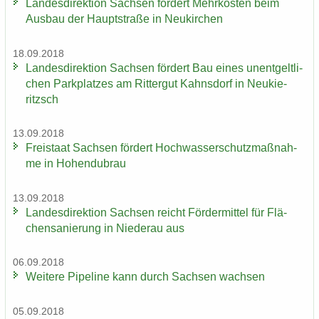
Lan­des­di­rek­ti­on Sach­sen för­dert Mehr­kos­ten beim
Aus­bau der Haupt­stra­ße in Neu­kir­chen
18.09.2018
Lan­des­di­rek­ti­on Sach­sen för­dert Bau eines un­ent­gelt­li­
chen Park­plat­zes am Rit­ter­gut Kahns­dorf in Neu­kie­
ritzsch
13.09.2018
Frei­staat Sach­sen för­dert Hoch­was­ser­schutz­maß­nah­
me in Ho­hen­du­brau
13.09.2018
Lan­des­di­rek­ti­on Sach­sen reicht För­der­mit­tel für Flä­
chen­sa­nie­rung in Nie­der­au aus
06.09.2018
Wei­te­re Pipe­line kann durch Sach­sen wach­sen
05.09.2018