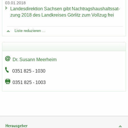
03.01.2018
Lan­des­di­rek­ti­on Sach­sen gibt Nach­trags­haus­halts­sat­
zung 2018 des Land­krei­ses Gör­litz zum Voll­zug frei
Liste re­du­zie­ren ...
Dr. Su­sann Meer­heim
0351 825 - 1030
0351 825 - 1003
Herausgeber