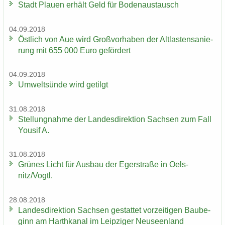
Stadt Plau­en er­hält Geld für Bo­den­aus­tausch
04.09.2018
Öst­lich von Aue wird Groß­vor­ha­ben der Alt­las­ten­sa­nie­
rung mit 655 000 Euro ge­för­dert
04.09.2018
Um­welt­sün­de wird ge­tilgt
31.08.2018
Stel­lung­nah­me der Lan­des­di­rek­ti­on Sach­sen zum Fall
You­sif A.
31.08.2018
Grü­nes Licht für Aus­bau der Eger­stra­ße in Oels­
nitz/Vogtl.
28.08.2018
Lan­des­di­rek­ti­on Sach­sen ge­stat­tet vor­zei­ti­gen Bau­be­
ginn am Harth­ka­nal im Leip­zi­ger Neu­seen­land