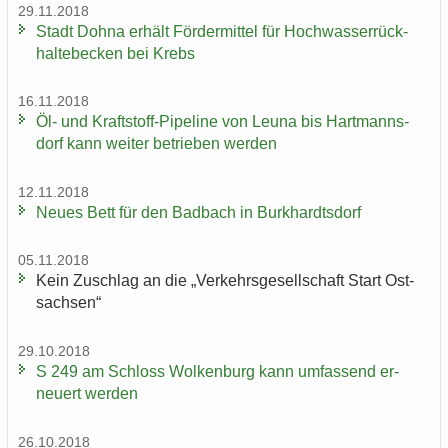
29.11.2018
Stadt Dohna er­hält För­der­mit­tel für Hoch­was­ser­rück­
hal­te­be­cken bei Krebs
16.11.2018
Öl- und Kraftstoff-​Pipeline von Leuna bis Hart­manns­
dorf kann wei­ter be­trie­ben wer­den
12.11.2018
Neues Bett für den Bad­bach in Burk­hardts­dorf
05.11.2018
Kein Zu­schlag an die „Ver­kehrs­ge­sell­schaft Start Ost­
sach­sen“
29.10.2018
S 249 am Schloss Wol­ken­burg kann um­fas­send er­
neu­ert wer­den
26.10.2018