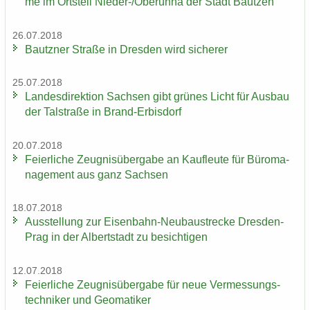
me im Orts­teil Nieder-​/Ober­uh­na der Stadt Baut­zen
26.07.2018
Bautz­ner Stra­ße in Dres­den wird si­che­rer
25.07.2018
Lan­des­di­rek­ti­on Sach­sen gibt grü­nes Licht für Aus­bau
der Tal­stra­ße in Brand-​Erbisdorf
20.07.2018
Fei­er­li­che Zeug­nis­über­ga­be an Kauf­leu­te für Bü­ro­ma­
nage­ment aus ganz Sach­sen
18.07.2018
Aus­stel­lung zur Eisenbahn-​Neubaustrecke Dresden-​
Prag in der Al­bert­stadt zu be­sich­ti­gen
12.07.2018
Fei­er­li­che Zeug­nis­über­ga­be für neue Ver­mes­sungs­
tech­ni­ker und Geo­ma­ti­ker