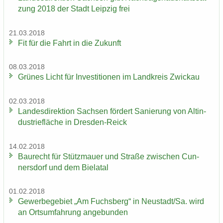
zung 2018 der Stadt Leip­zig frei
21.03.2018
Fit für die Fahrt in die Zu­kunft
08.03.2018
Grü­nes Licht für In­ves­ti­tio­nen im Land­kreis Zwi­ckau
02.03.2018
Lan­des­di­rek­ti­on Sach­sen för­dert Sa­nie­rung von Alt­in­
dus­trie­flä­che in Dresden-​Reick
14.02.2018
Bau­recht für Stütz­mau­er und Stra­ße zwi­schen Cun­
ners­dorf und dem Bie­la­tal
01.02.2018
Ge­wer­be­ge­biet „Am Fuchs­berg“ in Neu­stadt/Sa. wird
an Orts­um­fah­rung an­ge­bun­den