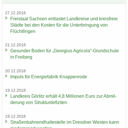
27.12.2018
Frei­staat Sach­sen ent­las­tet Land­krei­se und kreis­freie
Städ­te bei den Kos­ten für die Un­ter­brin­gung von
Flücht­lin­gen
21.12.2018
Ge­sun­der Boden für „Ge­or­gi­us Agri­co­la“-​Grundschule
in Frei­berg
20.12.2018
Im­puls für En­er­gie­fa­brik Knap­pen­ro­de
19.12.2018
Land­kreis Gör­litz er­hält 4,8 Mil­lio­nen Euro zur Ab­mil­
de­rung von Struk­tur­de­fi­zi­ten
19.12.2018
Stra­ßen­bah­nend­hal­te­stel­le im Dresd­ner Wes­ten kann