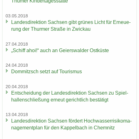
Thu­mer Kin­der­ta­ges­stät­te
03.05.2018
Lan­des­di­rek­ti­on Sach­sen gibt grü­nes Licht für Er­neue­
rung der Thur­mer Stra­ße in Zwi­ckau
27.04.2018
„Schiff ahoi!“ auch an Gei­ers­wal­der Ost­küs­te
24.04.2018
Dom­mitzsch setzt auf Tou­ris­mus
20.04.2018
Ent­schei­dung der Lan­des­di­rek­ti­on Sach­sen zu Spiel­
hal­len­schlie­ßung er­neut ge­richt­lich be­stä­tigt
13.04.2018
Lan­des­di­rek­ti­on Sach­sen för­dert Hoch­was­ser­ri­si­ko­ma­
nage­ment­plan für den Kap­pel­bach in Chem­nitz