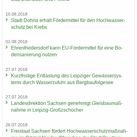
10.08.2018
Stadt Dohna er­hält För­der­mit­tel für den Hoch­was­ser­
schutz bei Krebs
01.08.2018
Eh­ren­frie­ders­dorf kann EU-​Fördermittel für eine Bo­
den­sa­nie­rung nut­zen
27.07.2018
Kurz­fris­ti­ge Ent­las­tung des Leip­zi­ger Ge­wäs­ser­sys­
tems durch Was­ser­zu­fuhr aus Berg­bau­fol­ge­see
27.07.2018
Lan­des­di­rek­ti­on Sach­sen ge­neh­migt Gleis­bau­maß­
nah­me in Leipzig-​Großzschocher
26.07.2018
Frei­staat Sach­sen för­dert Hoch­was­ser­schutz­maß­nah­