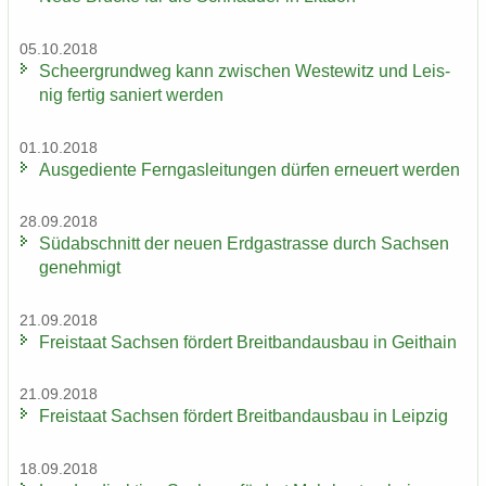
05.10.2018
Scheergrund­weg kann zwi­schen Wes­te­witz und Leis­
nig fer­tig sa­niert wer­den
01.10.2018
Aus­ge­dien­te Fern­gas­lei­tun­gen dür­fen er­neu­ert wer­den
28.09.2018
Süd­ab­schnitt der neuen Erd­gas­tras­se durch Sach­sen
ge­neh­migt
21.09.2018
Frei­staat Sach­sen för­dert Breit­band­aus­bau in Geit­hain
21.09.2018
Frei­staat Sach­sen för­dert Breit­band­aus­bau in Leip­zig
18.09.2018