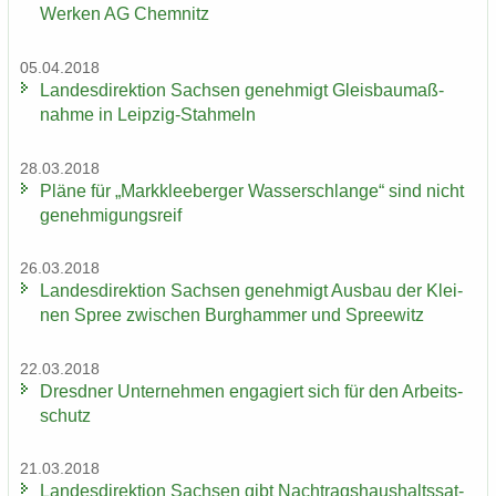
Werken AG Chem­nitz
05.04.2018
Lan­des­di­rek­ti­on Sach­sen ge­neh­migt Gleis­bau­maß­
nah­me in Leipzig-​Stahmeln
28.03.2018
Pläne für „Mark­klee­ber­ger Was­ser­schlan­ge“ sind nicht
ge­neh­mi­gungs­reif
26.03.2018
Lan­des­di­rek­ti­on Sach­sen ge­neh­migt Aus­bau der Klei­
nen Spree zwi­schen Burg­ham­mer und Spree­witz
22.03.2018
Dresd­ner Un­ter­neh­men en­ga­giert sich für den Ar­beits­
schutz
21.03.2018
Lan­des­di­rek­ti­on Sach­sen gibt Nach­trags­haus­halts­sat­