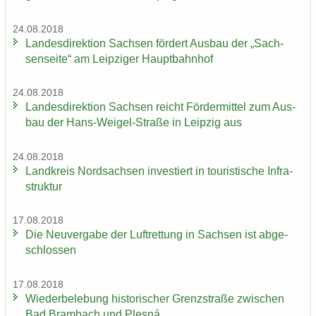
24.08.2018
Lan­des­di­rek­ti­on Sach­sen för­dert Aus­bau der „Sach­
sen­sei­te“ am Leip­zi­ger Haupt­bahn­hof
24.08.2018
Lan­des­di­rek­ti­on Sach­sen reicht För­der­mit­tel zum Aus­
bau der Hans-​Weigel-Straße in Leip­zig aus
24.08.2018
Land­kreis Nord­sach­sen in­ves­tiert in tou­ris­ti­sche In­fra­
struk­tur
17.08.2018
Die Neu­ver­ga­be der Luft­ret­tung in Sach­sen ist ab­ge­
schlos­sen
17.08.2018
Wie­der­be­le­bung his­to­ri­scher Grenz­stra­ße zwi­schen
Bad Brambach und Plesná