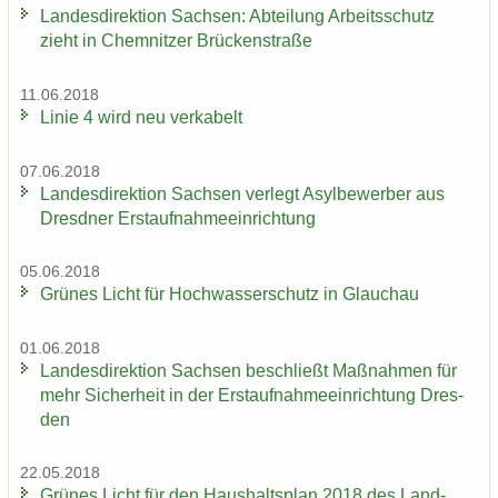
Lan­des­di­rek­ti­on Sach­sen: Ab­tei­lung Ar­beits­schutz
zieht in Chem­nit­zer Brü­cken­stra­ße
11.06.2018
Linie 4 wird neu ver­ka­belt
07.06.2018
Lan­des­di­rek­ti­on Sach­sen ver­legt Asyl­be­wer­ber aus
Dresd­ner Erst­auf­nah­me­ein­rich­tung
05.06.2018
Grü­nes Licht für Hoch­was­ser­schutz in Glauch­au
01.06.2018
Lan­des­di­rek­ti­on Sach­sen be­schließt Maß­nah­men für
mehr Si­cher­heit in der Erst­auf­nah­me­ein­rich­tung Dres­
den
22.05.2018
Grü­nes Licht für den Haus­halts­plan 2018 des Land­