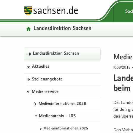
P
P
H
W
S
P
Sac
o
o
a
e
e
o
r
r
u
i
r
r
Lan­des­di­rek­ti­on Sach­sen
­
­
p
­
­
­
t
t
t
t
v
t
a
a
­
e
i
a
l
l
i
­
c
P
S
W
l
Lan­des­di­rek­ti­on Sach­sen
­
­
n
r
e
Me­di­e
H
o
e
e
­
ü
n
­
e
a
r
r
i
ü
Aktuelles
[068/2018 
b
a
h
I
u
­
­
­
b
e
­
a
n
Lan­de
p
t
v
t
e
Stel­len­an­ge­bo­te
r
v
l
­
t
a
i
e
r
beim 
­
i
t
f
­
Medienservice
l
c
­
­
g
­
o
i
­
e
r
g
Die Lan­des
Me­di­en­in­for­ma­tio­nen 2026
r
g
r
n
n
e
r
für den gru
e
a
­
­
a
I
e
das über­re­
Medienarchiv - LDS
i
­
m
h
­
n
i
­
t
a
a
v
­
­
Me­di­en­in­for­ma­tio­nen 2025
Das Vor­h
f
i
­
l