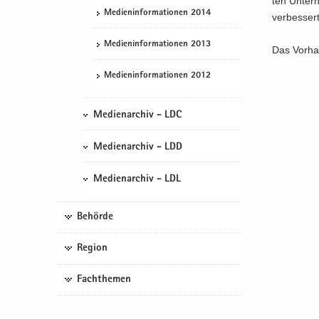
ten Un­ter­
Me­di­en­in­for­ma­tio­nen 2014
ver­bes­sert
Me­di­en­in­for­ma­tio­nen 2013
Das Vor­ha­
Me­di­en­in­for­ma­tio­nen 2012
Medienarchiv - LDC
Medienarchiv - LDD
Medienarchiv - LDL
Behörde
Region
Fachthemen