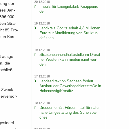
20.12.2018
­rung der
Im­puls für En­er­gie­fa­brik Knap­pen­ro­
e­ses Jah­
de
.396.000
 den Stra­
19.12.2018
Land­kreis Gör­litz er­hält 4,8 Mil­lio­nen
cht 85 Pro­
Euro zur Ab­mil­de­rung von Struk­tur­
einen Kos­
de­fi­zi­ten
19.12.2018
Stra­ßen­bah­nend­hal­te­stel­le im Dresd­
t aus­ge­
ner Wes­ten kann mo­der­ni­siert wer­
n, die
den
­schließ­
17.12.2018
Lan­des­di­rek­ti­on Sach­sen för­dert
Aus­bau der Ge­wer­be­ge­biets­stra­ße in
em Zweck­
Ho­he­nos­sig/Krostitz
er­ver­sor­
e
10.12.2018
Dres­den er­hält För­der­mit­tel für na­tur­
na­he Um­ge­stal­tung des Schels­ba­
ches
e­sie­del­