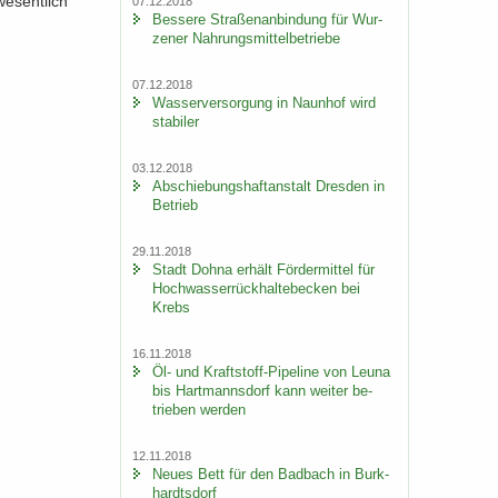
e­sent­lich
07.12.2018
Bes­se­re Stra­ßen­an­bin­dung für Wur­
ze­ner Nah­rungs­mit­tel­be­trie­be
07.12.2018
Was­ser­ver­sor­gung in Naun­hof wird
sta­bi­ler
03.12.2018
Ab­schie­bungs­haft­an­stalt Dres­den in
Be­trieb
29.11.2018
Stadt Dohna er­hält För­der­mit­tel für
Hoch­was­ser­rück­hal­te­be­cken bei
Krebs
16.11.2018
Öl- und Kraftstoff-​Pipeline von Leuna
bis Hart­manns­dorf kann wei­ter be­
trie­ben wer­den
12.11.2018
Neues Bett für den Bad­bach in Burk­
hardts­dorf