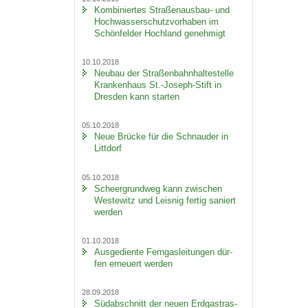
Kom­bi­nier­tes Straßenausbau-​ und
Hoch­was­ser­schutz­vor­ha­ben im
Schön­fel­der Hoch­land ge­neh­migt
10.10.2018
Neu­bau der Stra­ßen­bahn­hal­te­stel­le
Kran­ken­haus St.-​Joseph-Stift in
Dres­den kann star­ten
05.10.2018
Neue Brü­cke für die Schnau­der in
Litt­dorf
05.10.2018
Scheergrund­weg kann zwi­schen
Wes­te­witz und Leis­nig fer­tig sa­niert
wer­den
01.10.2018
Aus­ge­dien­te Fern­gas­lei­tun­gen dür­
fen er­neu­ert wer­den
28.09.2018
Süd­ab­schnitt der neuen Erd­gas­tras­