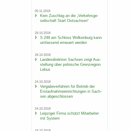
05.11.2018
Kein Zu­schlag an die „Ver­kehrs­ge­
sell­schaft Start Ost­sach­sen“
29.10.2018
S 249 am Schloss Wol­ken­burg kann
um­fas­send er­neu­ert wer­den
26.10.2018
Lan­des­di­rek­ti­on Sach­sen zeigt Aus­
stel­lung über pol­ni­sche Grenz­re­gi­on
Lebus
24.10.2018
Ver­ga­be­ver­fah­ren für Be­trieb der
Erst­auf­nah­me­ein­rich­tun­gen in Sach­
sen ab­ge­schlos­sen
24.10.2018
Leip­zi­ger Firma schützt Mit­ar­bei­ter
mit Sys­tem
16.10.2018