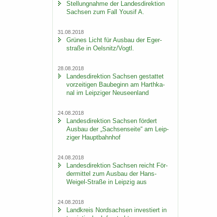
Stel­lung­nah­me der Lan­des­di­rek­ti­on
Sach­sen zum Fall You­sif A.
31.08.2018
Grü­nes Licht für Aus­bau der Eger­
stra­ße in Oels­nitz/Vogtl.
28.08.2018
Lan­des­di­rek­ti­on Sach­sen ge­stat­tet
vor­zei­ti­gen Bau­be­ginn am Harth­ka­
nal im Leip­zi­ger Neu­seen­land
24.08.2018
Lan­des­di­rek­ti­on Sach­sen för­dert
Aus­bau der „Sach­sen­sei­te“ am Leip­
zi­ger Haupt­bahn­hof
24.08.2018
Lan­des­di­rek­ti­on Sach­sen reicht För­
der­mit­tel zum Aus­bau der Hans-​
Weigel-Straße in Leip­zig aus
24.08.2018
Land­kreis Nord­sach­sen in­ves­tiert in