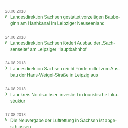
28.08.2018
Lan­des­di­rek­ti­on Sach­sen ge­stat­tet vor­zei­ti­gen Bau­be­
ginn am Harth­ka­nal im Leip­zi­ger Neu­seen­land
24.08.2018
Lan­des­di­rek­ti­on Sach­sen för­dert Aus­bau der „Sach­
sen­sei­te“ am Leip­zi­ger Haupt­bahn­hof
24.08.2018
Lan­des­di­rek­ti­on Sach­sen reicht För­der­mit­tel zum Aus­
bau der Hans-​Weigel-Straße in Leip­zig aus
24.08.2018
Land­kreis Nord­sach­sen in­ves­tiert in tou­ris­ti­sche In­fra­
struk­tur
17.08.2018
Die Neu­ver­ga­be der Luft­ret­tung in Sach­sen ist ab­ge­
schlos­sen