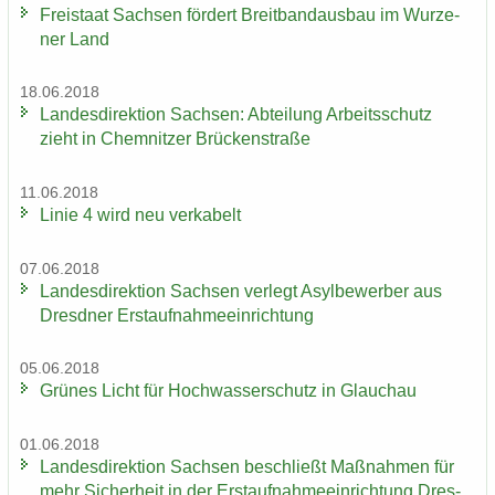
Frei­staat Sach­sen för­dert Breit­band­aus­bau im Wur­ze­
ner Land
18.06.2018
Lan­des­di­rek­ti­on Sach­sen: Ab­tei­lung Ar­beits­schutz
zieht in Chem­nit­zer Brü­cken­stra­ße
11.06.2018
Linie 4 wird neu ver­ka­belt
07.06.2018
Lan­des­di­rek­ti­on Sach­sen ver­legt Asyl­be­wer­ber aus
Dresd­ner Erst­auf­nah­me­ein­rich­tung
05.06.2018
Grü­nes Licht für Hoch­was­ser­schutz in Glauch­au
01.06.2018
Lan­des­di­rek­ti­on Sach­sen be­schließt Maß­nah­men für
mehr Si­cher­heit in der Erst­auf­nah­me­ein­rich­tung Dres­