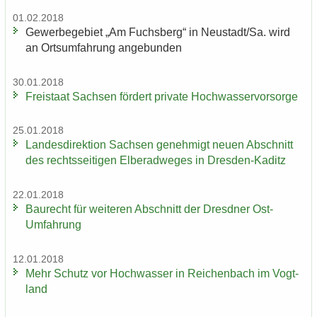
01.02.2018
Ge­wer­be­ge­biet „Am Fuchs­berg“ in Neu­stadt/Sa. wird
an Orts­um­fah­rung an­ge­bun­den
30.01.2018
Frei­staat Sach­sen för­dert pri­va­te Hoch­was­ser­vor­sor­ge
25.01.2018
Lan­des­di­rek­ti­on Sach­sen ge­neh­migt neuen Ab­schnitt
des rechts­sei­ti­gen El­be­rad­we­ges in Dresden-​Kaditz
22.01.2018
Bau­recht für wei­te­ren Ab­schnitt der Dresd­ner Ost-​
Umfahrung
12.01.2018
Mehr Schutz vor Hoch­was­ser in Rei­chen­bach im Vogt­
land