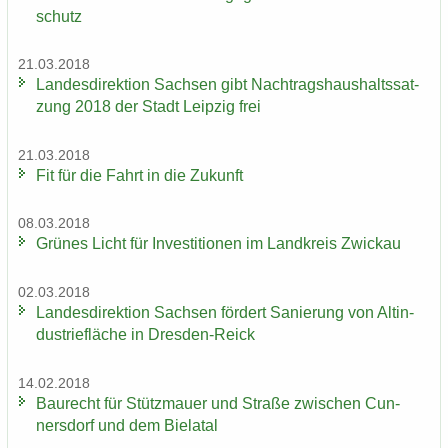
schutz
21.03.2018
Lan­des­di­rek­ti­on Sach­sen gibt Nach­trags­haus­halts­sat­
zung 2018 der Stadt Leip­zig frei
21.03.2018
Fit für die Fahrt in die Zu­kunft
08.03.2018
Grü­nes Licht für In­ves­ti­tio­nen im Land­kreis Zwi­ckau
02.03.2018
Lan­des­di­rek­ti­on Sach­sen för­dert Sa­nie­rung von Alt­in­
dus­trie­flä­che in Dresden-​Reick
14.02.2018
Bau­recht für Stütz­mau­er und Stra­ße zwi­schen Cun­
ners­dorf und dem Bie­la­tal