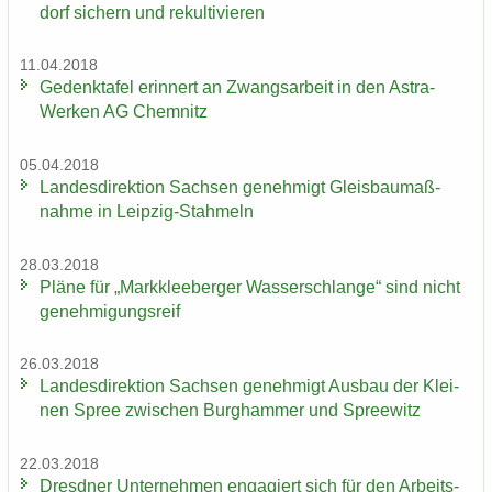
dorf si­chern und re­kul­ti­vie­ren
11.04.2018
Ge­denk­ta­fel er­in­nert an Zwangs­ar­beit in den Astra-​
Werken AG Chem­nitz
05.04.2018
Lan­des­di­rek­ti­on Sach­sen ge­neh­migt Gleis­bau­maß­
nah­me in Leipzig-​Stahmeln
28.03.2018
Pläne für „Mark­klee­ber­ger Was­ser­schlan­ge“ sind nicht
ge­neh­mi­gungs­reif
26.03.2018
Lan­des­di­rek­ti­on Sach­sen ge­neh­migt Aus­bau der Klei­
nen Spree zwi­schen Burg­ham­mer und Spree­witz
22.03.2018
Dresd­ner Un­ter­neh­men en­ga­giert sich für den Ar­beits­