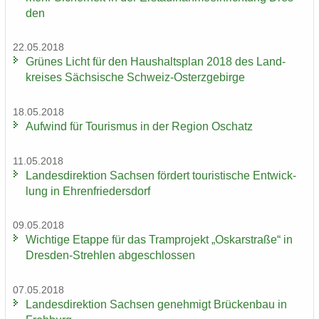
den
22.05.2018
Grü­nes Licht für den Haus­halts­plan 2018 des Land­
krei­ses Säch­si­sche Schweiz-​Osterzgebirge
18.05.2018
Auf­wind für Tou­ris­mus in der Re­gi­on Oschatz
11.05.2018
Lan­des­di­rek­ti­on Sach­sen för­dert tou­ris­ti­sche Ent­wick­
lung in Eh­ren­frie­ders­dorf
09.05.2018
Wich­ti­ge Etap­pe für das Tram­pro­jekt „Os­kar­stra­ße“ in
Dresden-​Strehlen ab­ge­schlos­sen
07.05.2018
Lan­des­di­rek­ti­on Sach­sen ge­neh­migt Brü­cken­bau in