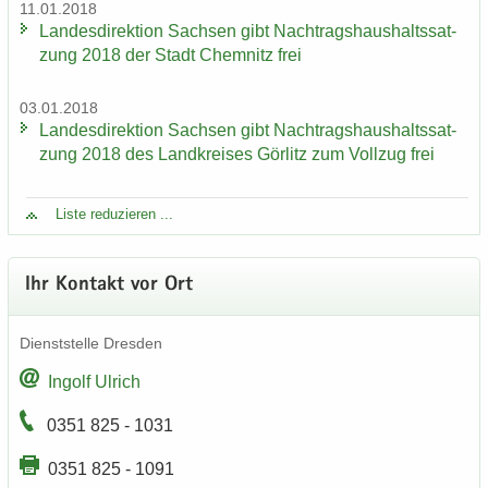
11.01.2018
Lan­des­di­rek­ti­on Sach­sen gibt Nach­trags­haus­halts­sat­
zung 2018 der Stadt Chem­nitz frei
03.01.2018
Lan­des­di­rek­ti­on Sach­sen gibt Nach­trags­haus­halts­sat­
zung 2018 des Land­krei­ses Gör­litz zum Voll­zug frei
Liste re­du­zie­ren ...
Ihr Kon­takt vor Ort
Dienst­stel­le Dres­den
In­golf Ul­rich
0351 825 - 1031
0351 825 - 1091