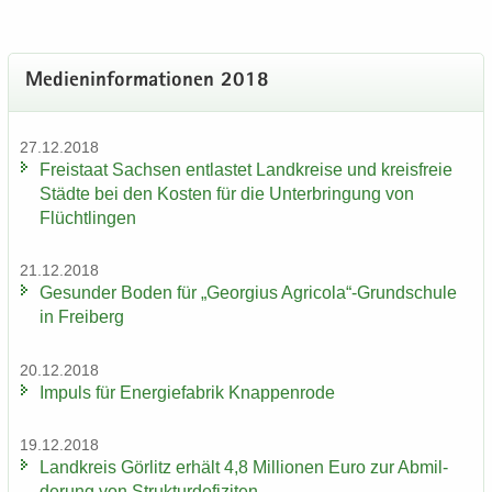
Me­di­en­in­for­ma­tio­nen 2018
27.12.2018
Frei­staat Sach­sen ent­las­tet Land­krei­se und kreis­freie
Städ­te bei den Kos­ten für die Un­ter­brin­gung von
Flücht­lin­gen
21.12.2018
Ge­sun­der Boden für „Ge­or­gi­us Agri­co­la“-​Grundschule
in Frei­berg
20.12.2018
Im­puls für En­er­gie­fa­brik Knap­pen­ro­de
19.12.2018
Land­kreis Gör­litz er­hält 4,8 Mil­lio­nen Euro zur Ab­mil­
de­rung von Struk­tur­de­fi­zi­ten