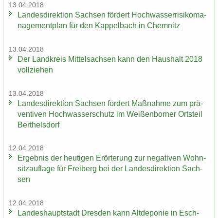
13.04.2018
Lan­des­di­rek­ti­on Sach­sen för­dert Hoch­was­ser­ri­si­ko­ma­
nage­ment­plan für den Kap­pel­bach in Chem­nitz
13.04.2018
Der Land­kreis Mit­tel­sach­sen kann den Haus­halt 2018
voll­zie­hen
13.04.2018
Lan­des­di­rek­ti­on Sach­sen för­dert Maß­nah­me zum prä­
ven­ti­ven Hoch­was­ser­schutz im Wei­ßen­bor­ner Orts­teil
Bert­hels­dorf
12.04.2018
Er­geb­nis der heu­ti­gen Er­ör­te­rung zur ne­ga­ti­ven Wohn­
sitz­auf­la­ge für Frei­berg bei der Lan­des­di­rek­ti­on Sach­
sen
12.04.2018
Lan­des­haupt­stadt Dres­den kann Alt­de­po­nie in Esch­