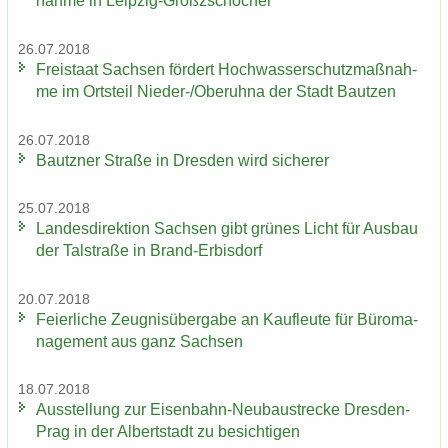
nah­me in Leipzig-​Großzschocher
26.07.2018
Frei­staat Sach­sen för­dert Hoch­was­ser­schutz­maß­nah­
me im Orts­teil Nieder-​/Ober­uh­na der Stadt Baut­zen
26.07.2018
Bautz­ner Stra­ße in Dres­den wird si­che­rer
25.07.2018
Lan­des­di­rek­ti­on Sach­sen gibt grü­nes Licht für Aus­bau
der Tal­stra­ße in Brand-​Erbisdorf
20.07.2018
Fei­er­li­che Zeug­nis­über­ga­be an Kauf­leu­te für Bü­ro­ma­
nage­ment aus ganz Sach­sen
18.07.2018
Aus­stel­lung zur Eisenbahn-​Neubaustrecke Dresden-​
Prag in der Al­bert­stadt zu be­sich­ti­gen