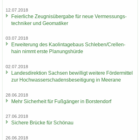
12.07.2018
Fei­er­li­che Zeug­nis­über­ga­be für neue Ver­mes­sungs­
tech­ni­ker und Geo­ma­ti­ker
03.07.2018
Er­wei­te­rung des Kao­lin­ta­ge­baus Schle­ben/Crel­len­
hain nimmt erste Pla­nungs­hür­de
02.07.2018
Lan­des­di­rek­ti­on Sach­sen be­wil­ligt wei­te­re För­der­mit­tel
zur Hoch­was­ser­scha­dens­be­sei­ti­gung in Meer­a­ne
28.06.2018
Mehr Si­cher­heit für Fuß­gän­ger in Bors­ten­dorf
27.06.2018
Si­che­re Brü­cke für Schön­au
26.06.2018