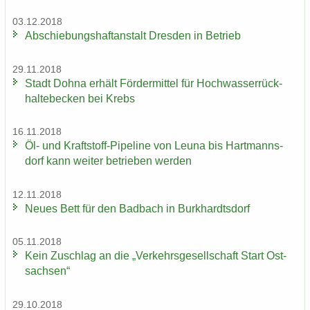
03.12.2018
Ab­schie­bungs­haft­an­stalt Dres­den in Be­trieb
29.11.2018
Stadt Dohna er­hält För­der­mit­tel für Hoch­was­ser­rück­
hal­te­be­cken bei Krebs
16.11.2018
Öl- und Kraftstoff-​Pipeline von Leuna bis Hart­manns­
dorf kann wei­ter be­trie­ben wer­den
12.11.2018
Neues Bett für den Bad­bach in Burk­hardts­dorf
05.11.2018
Kein Zu­schlag an die „Ver­kehrs­ge­sell­schaft Start Ost­
sach­sen“
29.10.2018