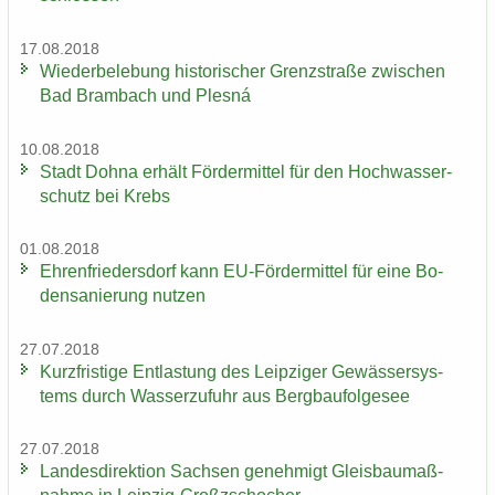
17.08.2018
Wie­der­be­le­bung his­to­ri­scher Grenz­stra­ße zwi­schen
Bad Brambach und Plesná
10.08.2018
Stadt Dohna er­hält För­der­mit­tel für den Hoch­was­ser­
schutz bei Krebs
01.08.2018
Eh­ren­frie­ders­dorf kann EU-​Fördermittel für eine Bo­
den­sa­nie­rung nut­zen
27.07.2018
Kurz­fris­ti­ge Ent­las­tung des Leip­zi­ger Ge­wäs­ser­sys­
tems durch Was­ser­zu­fuhr aus Berg­bau­fol­ge­see
27.07.2018
Lan­des­di­rek­ti­on Sach­sen ge­neh­migt Gleis­bau­maß­