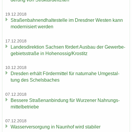
19.12.2018
Stra­ßen­bah­nend­hal­te­stel­le im Dresd­ner Wes­ten kann
mo­der­ni­siert wer­den
17.12.2018
Lan­des­di­rek­ti­on Sach­sen för­dert Aus­bau der Ge­wer­be­
ge­biets­stra­ße in Ho­he­nos­sig/Krostitz
10.12.2018
Dres­den er­hält För­der­mit­tel für na­tur­na­he Um­ge­stal­
tung des Schels­ba­ches
07.12.2018
Bes­se­re Stra­ßen­an­bin­dung für Wur­ze­ner Nah­rungs­
mit­tel­be­trie­be
07.12.2018
Was­ser­ver­sor­gung in Naun­hof wird sta­bi­ler