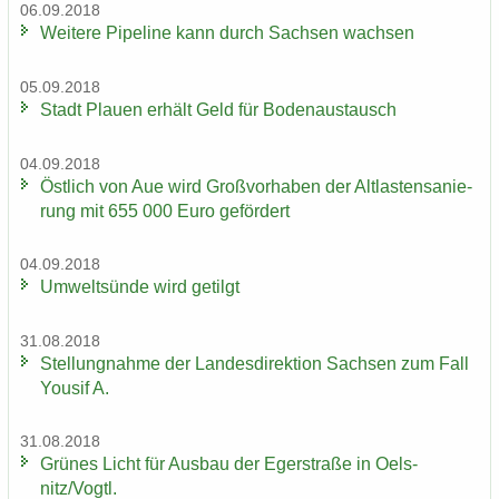
06.09.2018
Wei­te­re Pipe­line kann durch Sach­sen wach­sen
05.09.2018
Stadt Plau­en er­hält Geld für Bo­den­aus­tausch
04.09.2018
Öst­lich von Aue wird Groß­vor­ha­ben der Alt­las­ten­sa­nie­
rung mit 655 000 Euro ge­för­dert
04.09.2018
Um­welt­sün­de wird ge­tilgt
31.08.2018
Stel­lung­nah­me der Lan­des­di­rek­ti­on Sach­sen zum Fall
You­sif A.
31.08.2018
Grü­nes Licht für Aus­bau der Eger­stra­ße in Oels­
nitz/Vogtl.