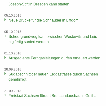
Joseph-Stift in Dres­den kann star­ten
05.10.2018
Neue Brü­cke für die Schnau­der in Litt­dorf
05.10.2018
Scheergrund­weg kann zwi­schen Wes­te­witz und Leis­
nig fer­tig sa­niert wer­den
01.10.2018
Aus­ge­dien­te Fern­gas­lei­tun­gen dür­fen er­neu­ert wer­den
28.09.2018
Süd­ab­schnitt der neuen Erd­gas­tras­se durch Sach­sen
ge­neh­migt
21.09.2018
Frei­staat Sach­sen för­dert Breit­band­aus­bau in Geit­hain