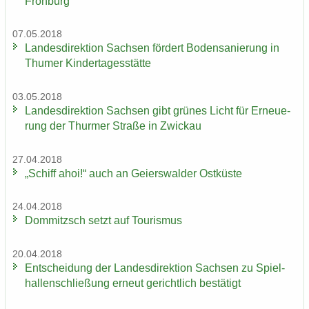
Froh­burg
07.05.2018
Lan­des­di­rek­ti­on Sach­sen för­dert Bo­den­sa­nie­rung in
Thu­mer Kin­der­ta­ges­stät­te
03.05.2018
Lan­des­di­rek­ti­on Sach­sen gibt grü­nes Licht für Er­neue­
rung der Thur­mer Stra­ße in Zwi­ckau
27.04.2018
„Schiff ahoi!“ auch an Gei­ers­wal­der Ost­küs­te
24.04.2018
Dom­mitzsch setzt auf Tou­ris­mus
20.04.2018
Ent­schei­dung der Lan­des­di­rek­ti­on Sach­sen zu Spiel­
hal­len­schlie­ßung er­neut ge­richt­lich be­stä­tigt