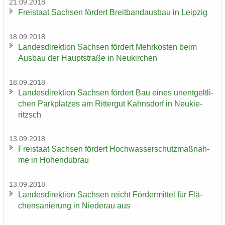
21.09.2018
Frei­staat Sach­sen för­dert Breit­band­aus­bau in Leip­zig
18.09.2018
Lan­des­di­rek­ti­on Sach­sen för­dert Mehr­kos­ten beim
Aus­bau der Haupt­stra­ße in Neu­kir­chen
18.09.2018
Lan­des­di­rek­ti­on Sach­sen för­dert Bau eines un­ent­gelt­li­
chen Park­plat­zes am Rit­ter­gut Kahns­dorf in Neu­kie­
ritzsch
13.09.2018
Frei­staat Sach­sen för­dert Hoch­was­ser­schutz­maß­nah­
me in Ho­hen­du­brau
13.09.2018
Lan­des­di­rek­ti­on Sach­sen reicht För­der­mit­tel für Flä­
chen­sa­nie­rung in Nie­der­au aus