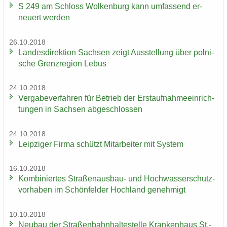
S 249 am Schloss Wol­ken­burg kann um­fas­send er­
neu­ert wer­den
26.10.2018
Lan­des­di­rek­ti­on Sach­sen zeigt Aus­stel­lung über pol­ni­
sche Grenz­re­gi­on Lebus
24.10.2018
Ver­ga­be­ver­fah­ren für Be­trieb der Erst­auf­nah­me­ein­rich­
tun­gen in Sach­sen ab­ge­schlos­sen
24.10.2018
Leip­zi­ger Firma schützt Mit­ar­bei­ter mit Sys­tem
16.10.2018
Kom­bi­nier­tes Straßenausbau-​ und Hoch­was­ser­schutz­
vor­ha­ben im Schön­fel­der Hoch­land ge­neh­migt
10.10.2018
Neu­bau der Stra­ßen­bahn­hal­te­stel­le Kran­ken­haus St.-​