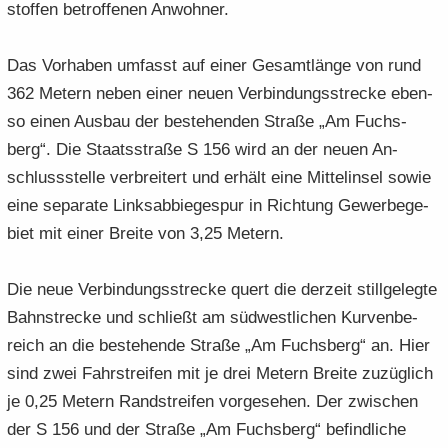
stof­fen be­trof­fe­nen An­woh­ner.
Das Vor­ha­ben um­fasst auf einer Ge­samt­län­ge von rund
362 Me­tern neben einer neuen Ver­bin­dungs­stre­cke eben­
so einen Aus­bau der be­stehen­den Stra­ße „Am Fuchs­
berg“. Die Staats­stra­ße S 156 wird an der neuen An­
schluss­stel­le ver­brei­tert und er­hält eine Mit­tel­in­sel sowie
eine se­pa­ra­te Links­ab­bie­ge­spur in Rich­tung Ge­wer­be­ge­
biet mit einer Brei­te von 3,25 Me­tern.
Die neue Ver­bin­dungs­stre­cke quert die der­zeit still­ge­leg­te
Bahn­stre­cke und schließt am süd­west­li­chen Kur­ven­be­
reich an die be­stehen­de Stra­ße „Am Fuchs­berg“ an. Hier
sind zwei Fahr­strei­fen mit je drei Me­tern Brei­te zu­züg­lich
je 0,25 Me­tern Rand­strei­fen vor­ge­se­hen. Der zwi­schen
der S 156 und der Stra­ße „Am Fuchs­berg“ be­find­li­che