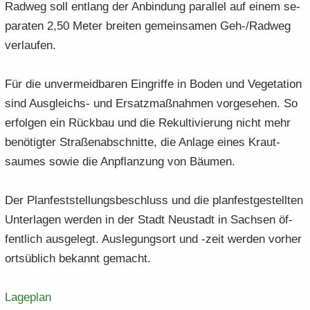
Rad­weg soll ent­lang der An­bin­dung par­al­lel auf einem se­
pa­ra­ten 2,50 Meter brei­ten ge­mein­sa­men Geh-/Rad­weg
ver­lau­fen.
Für die un­ver­meid­ba­ren Ein­grif­fe in Boden und Ve­ge­ta­ti­on
sind Ausgleichs-​ und Er­satz­maß­nah­men vor­ge­se­hen. So
er­fol­gen ein Rück­bau und die Re­kul­ti­vie­rung nicht mehr
be­nö­tig­ter Stra­ßen­ab­schnit­te, die An­la­ge eines Kraut­
saumes sowie die An­pflan­zung von Bäu­men.
Der Plan­fest­stel­lungs­be­schluss und die plan­fest­ge­stell­ten
Un­ter­la­gen wer­den in der Stadt Neu­stadt in Sach­sen öf­
fent­lich aus­ge­legt. Aus­le­gungs­ort und -zeit wer­den vor­her
orts­üb­lich be­kannt ge­macht.
La­ge­plan