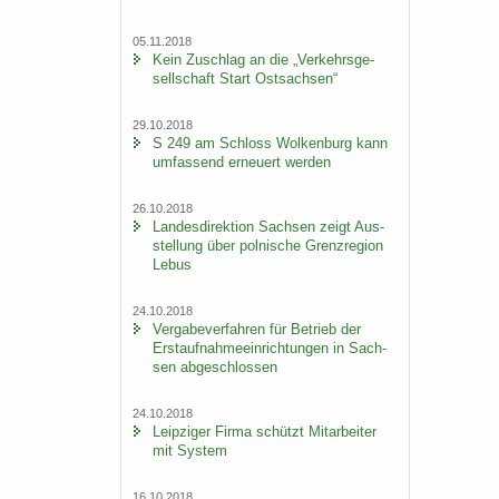
05.11.2018
Kein Zu­schlag an die „Ver­kehrs­ge­
sell­schaft Start Ost­sach­sen“
29.10.2018
S 249 am Schloss Wol­ken­burg kann
um­fas­send er­neu­ert wer­den
26.10.2018
Lan­des­di­rek­ti­on Sach­sen zeigt Aus­
stel­lung über pol­ni­sche Grenz­re­gi­on
Lebus
24.10.2018
Ver­ga­be­ver­fah­ren für Be­trieb der
Erst­auf­nah­me­ein­rich­tun­gen in Sach­
sen ab­ge­schlos­sen
24.10.2018
Leip­zi­ger Firma schützt Mit­ar­bei­ter
mit Sys­tem
16.10.2018