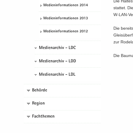
Die Hal­te­
Me­di­en­in­for­ma­tio­nen 2014
stat­tet. D
W-​LAN-Ver
Me­di­en­in­for­ma­tio­nen 2013
Die be­reit
Me­di­en­in­for­ma­tio­nen 2012
Gleis­über
zur Ro­de­l
Medienarchiv - LDC
Die Bau­ma
Medienarchiv - LDD
Medienarchiv - LDL
Behörde
Region
Fachthemen