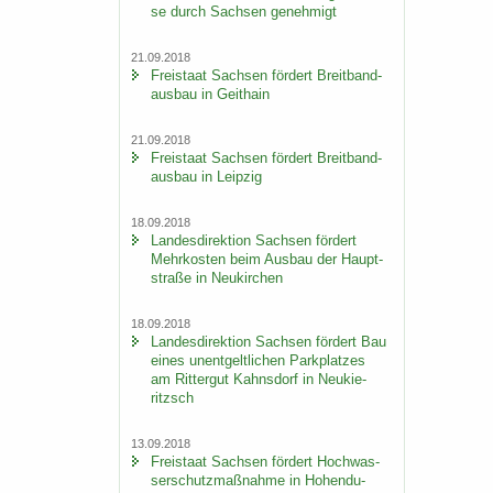
se durch Sach­sen ge­neh­migt
21.09.2018
Frei­staat Sach­sen för­dert Breit­band­
aus­bau in Geit­hain
21.09.2018
Frei­staat Sach­sen för­dert Breit­band­
aus­bau in Leip­zig
18.09.2018
Lan­des­di­rek­ti­on Sach­sen för­dert
Mehr­kos­ten beim Aus­bau der Haupt­
stra­ße in Neu­kir­chen
18.09.2018
Lan­des­di­rek­ti­on Sach­sen för­dert Bau
eines un­ent­gelt­li­chen Park­plat­zes
am Rit­ter­gut Kahns­dorf in Neu­kie­
ritzsch
13.09.2018
Frei­staat Sach­sen för­dert Hoch­was­
ser­schutz­maß­nah­me in Ho­hen­du­