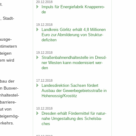
20.12.2018
t.
Im­puls für En­er­gie­fa­brik Knap­pen­ro­
de
z, Stadt­
19.12.2018
Land­kreis Gör­litz er­hält 4,8 Mil­lio­nen
Euro zur Ab­mil­de­rung von Struk­tur­
 aus­ge­
de­fi­zi­ten
ti­me­tern
19.12.2018
tei­gen
Stra­ßen­bah­nend­hal­te­stel­le im Dresd­
­dem wird
ner Wes­ten kann mo­der­ni­siert wer­
den
17.12.2018
Umbau der
Lan­des­di­rek­ti­on Sach­sen för­dert
gen Bus­ver­
Aus­bau der Ge­wer­be­ge­biets­stra­ße in
hal­te­stel­
Ho­he­nos­sig/Krostitz
bar­rie­re­
10.12.2018
gut von
Dres­den er­hält För­der­mit­tel für na­tur­
tei­ge­mög­
na­he Um­ge­stal­tung des Schels­ba­
er­kehrs.
ches