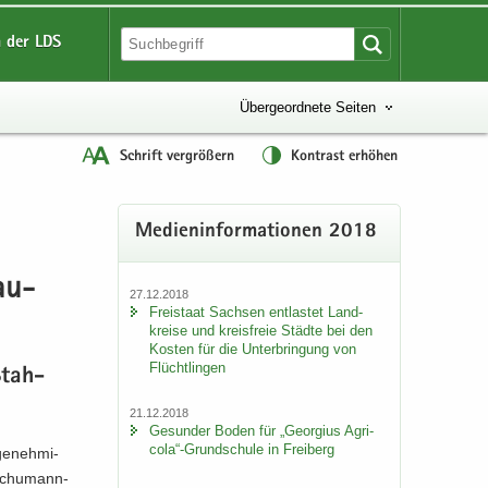
 der LDS
Übergeordnete Seiten
Schrift vergrößern
Kontrast erhöhen
Me­di­en­in­for­ma­tio­nen 2018
bau­
27.12.2018
Frei­staat Sach­sen ent­las­tet Land­
krei­se und kreis­freie Städ­te bei den
Kos­ten für die Un­ter­brin­gung von
Flücht­lin­gen
 Stah­
21.12.2018
Ge­sun­der Boden für „Ge­or­gi­us Agri­
co­la“-​Grundschule in Frei­berg
ge­neh­mi­
​Schumann-