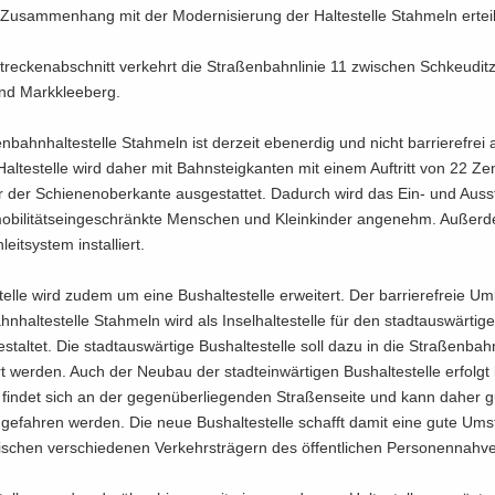
u­sam­men­hang mit der Mo­der­ni­sie­rung der Hal­te­stel­le Stah­meln er­teil
e­cken­ab­schnitt ver­kehrt die Stra­ßen­bahn­li­nie 11 zwi­schen Schkeu­dit
nd Mark­klee­berg.
n­bahn­hal­te­stel­le Stah­meln ist der­zeit eben­erdig und nicht bar­rie­re­frei
Hal­te­stel­le wird daher mit Bahn­steig­kan­ten mit einem Auf­tritt von 22 Zen­
 der Schie­nen­ober­kan­te aus­ge­stat­tet. Da­durch wird das Ein- und Aus­s
­bi­li­täts­ein­ge­schränk­te Men­schen und Klein­kin­der an­ge­nehm. Au­ßer
leit­sys­tem in­stal­liert.
stel­le wird zudem um eine Bus­hal­te­stel­le er­wei­tert. Der bar­rie­re­freie 
n­hal­te­stel­le Stah­meln wird als In­sel­hal­te­stel­le für den stadt­aus­wär­ti­
stal­tet. Die stadt­aus­wär­ti­ge Bus­hal­te­stel­le soll dazu in die Stra­ßen­bahn­
ert wer­den. Auch der Neu­bau der stadt­ein­wär­ti­gen Bus­hal­te­stel­le er­folgt 
 fin­det sich an der ge­gen­über­lie­gen­den Stra­ßen­sei­te und kann daher 
ge­fah­ren wer­den. Die neue Bus­hal­te­stel­le schafft damit eine gute Um­s
wi­schen ver­schie­de­nen Ver­kehrs­trä­gern des öf­fent­li­chen Per­so­nen­nah­v