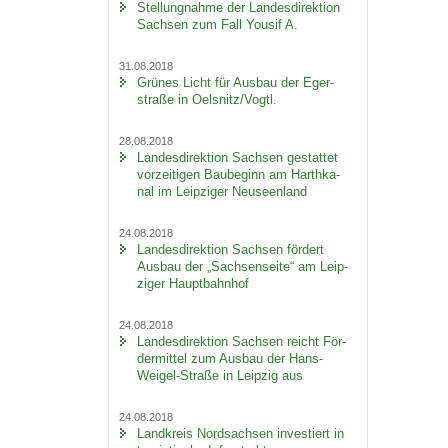
Stel­lung­nah­me der Lan­des­di­rek­ti­on
Sach­sen zum Fall You­sif A.
31.08.2018
Grü­nes Licht für Aus­bau der Eger­
stra­ße in Oels­nitz/Vogtl.
28.08.2018
Lan­des­di­rek­ti­on Sach­sen ge­stat­tet
vor­zei­ti­gen Bau­be­ginn am Harth­ka­
nal im Leip­zi­ger Neu­seen­land
24.08.2018
Lan­des­di­rek­ti­on Sach­sen för­dert
Aus­bau der „Sach­sen­sei­te“ am Leip­
zi­ger Haupt­bahn­hof
24.08.2018
Lan­des­di­rek­ti­on Sach­sen reicht För­
der­mit­tel zum Aus­bau der Hans-​
Weigel-Straße in Leip­zig aus
24.08.2018
Land­kreis Nord­sach­sen in­ves­tiert in