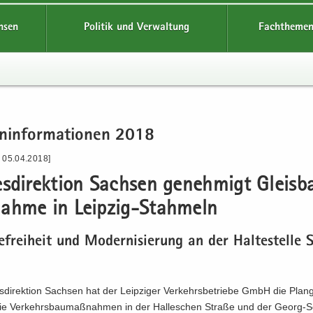
hsen
Politik und Verwaltung
Fachthemen
n­in­for­ma­tio­nen 2018
- 05.04.2018]
s­di­rek­ti­on Sach­sen ge­neh­migt Gleis­
ah­me in Leipzig-​Stahmeln
re­frei­heit und Mo­der­ni­sie­rung an der Hal­te­stel­le
­di­rek­ti­on Sach­sen hat der Leip­zi­ger Ver­kehrs­be­trie­be GmbH die Plan­
ie Ver­kehrs­bau­maß­nah­men in der Hal­le­schen Stra­ße und der Georg-