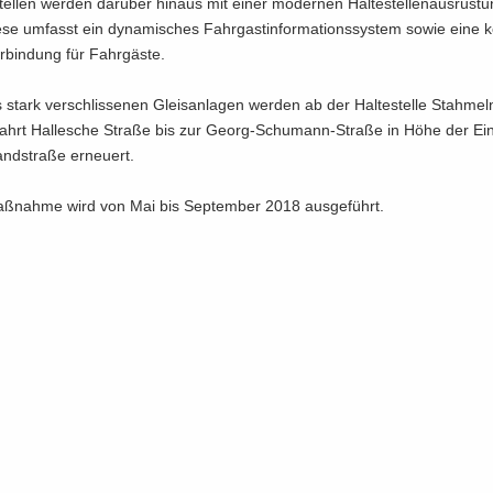
stel­len wer­den dar­über hin­aus mit einer mo­der­nen Hal­te­stel­len­aus­rüs­t
iese um­fasst ein dy­na­mi­sches Fahr­gast­in­for­ma­ti­ons­sys­tem sowie eine k
bindung für Fahr­gäs­te.
s stark ver­schlis­se­nen Gleis­an­la­gen wer­den ab der Hal­te­stel­le Stah­me
­fahrt Hal­le­sche Stra­ße bis zur Georg-​Schumann-Straße in Höhe der Ei
and­stra­ße er­neu­ert.
ß­nah­me wird von Mai bis Sep­tem­ber 2018 aus­ge­führt.