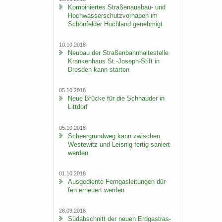
Kom­bi­nier­tes Straßenausbau-​ und
Hoch­was­ser­schutz­vor­ha­ben im
Schön­fel­der Hoch­land ge­neh­migt
10.10.2018
Neu­bau der Stra­ßen­bahn­hal­te­stel­le
Kran­ken­haus St.-​Joseph-Stift in
Dres­den kann star­ten
05.10.2018
Neue Brü­cke für die Schnau­der in
Litt­dorf
05.10.2018
Scheergrund­weg kann zwi­schen
Wes­te­witz und Leis­nig fer­tig sa­niert
wer­den
01.10.2018
Aus­ge­dien­te Fern­gas­lei­tun­gen dür­
fen er­neu­ert wer­den
28.09.2018
Süd­ab­schnitt der neuen Erd­gas­tras­