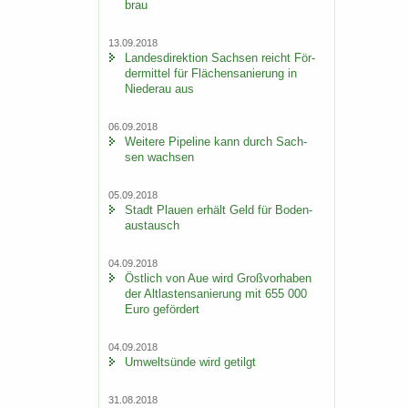
brau
13.09.2018
Lan­des­di­rek­ti­on Sach­sen reicht För­
der­mit­tel für Flä­chen­sa­nie­rung in
Nie­der­au aus
06.09.2018
Wei­te­re Pipe­line kann durch Sach­
sen wach­sen
05.09.2018
Stadt Plau­en er­hält Geld für Bo­den­
aus­tausch
04.09.2018
Öst­lich von Aue wird Groß­vor­ha­ben
der Alt­las­ten­sa­nie­rung mit 655 000
Euro ge­för­dert
04.09.2018
Um­welt­sün­de wird ge­tilgt
31.08.2018