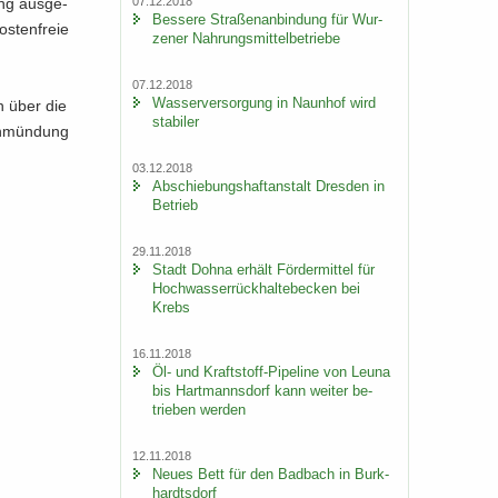
07.12.2018
ung aus­ge­
Bes­se­re Stra­ßen­an­bin­dung für Wur­
os­ten­freie
ze­ner Nah­rungs­mit­tel­be­trie­be
07.12.2018
Was­ser­ver­sor­gung in Naun­hof wird
ln über die
sta­bi­ler
n­mün­dung
03.12.2018
Ab­schie­bungs­haft­an­stalt Dres­den in
Be­trieb
29.11.2018
Stadt Dohna er­hält För­der­mit­tel für
Hoch­was­ser­rück­hal­te­be­cken bei
Krebs
16.11.2018
Öl- und Kraftstoff-​Pipeline von Leuna
bis Hart­manns­dorf kann wei­ter be­
trie­ben wer­den
12.11.2018
Neues Bett für den Bad­bach in Burk­
hardts­dorf