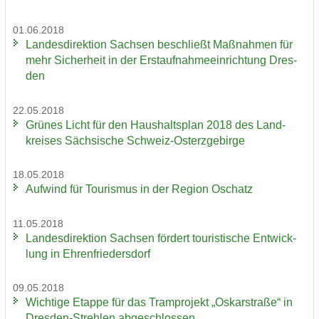
01.06.2018
Lan­des­di­rek­ti­on Sach­sen be­schließt Maß­nah­men für
mehr Si­cher­heit in der Erst­auf­nah­me­ein­rich­tung Dres­
den
22.05.2018
Grü­nes Licht für den Haus­halts­plan 2018 des Land­
krei­ses Säch­si­sche Schweiz-​Osterzgebirge
18.05.2018
Auf­wind für Tou­ris­mus in der Re­gi­on Oschatz
11.05.2018
Lan­des­di­rek­ti­on Sach­sen för­dert tou­ris­ti­sche Ent­wick­
lung in Eh­ren­frie­ders­dorf
09.05.2018
Wich­ti­ge Etap­pe für das Tram­pro­jekt „Os­kar­stra­ße“ in
Dresden-​Strehlen ab­ge­schlos­sen