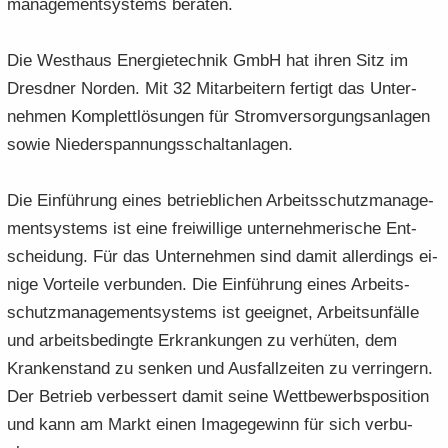
ma­nage­ment­sys­tems be­ra­ten.
Die West­haus En­er­gie­tech­nik GmbH hat ihren Sitz im
Dresd­ner Nor­den. Mit 32 Mit­ar­bei­tern fer­tigt das Un­ter­
neh­men Kom­plett­lö­sun­gen für Strom­ver­sor­gungs­an­la­gen
sowie Nie­der­span­nungs­schalt­an­la­gen.
Die Ein­füh­rung eines be­trieb­li­chen Ar­beits­schutz­ma­nage­
ment­sys­tems ist eine frei­wil­li­ge un­ter­neh­me­ri­sche Ent­
schei­dung. Für das Un­ter­neh­men sind damit al­ler­dings ei­
ni­ge Vor­tei­le ver­bun­den. Die Ein­füh­rung eines Ar­beits­
schutz­ma­nage­ment­sys­tems ist ge­eig­net, Ar­beits­un­fäl­le
und ar­beits­be­ding­te Er­kran­kun­gen zu ver­hü­ten, dem
Kran­ken­stand zu sen­ken und Aus­fall­zei­ten zu ver­rin­gern.
Der Be­trieb ver­bes­sert damit seine Wett­be­werbs­po­si­ti­on
und kann am Markt einen Image­ge­winn für sich ver­bu­