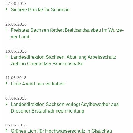
27.06.2018
Si­che­re Brü­cke für Schön­au
26.06.2018
Frei­staat Sach­sen för­dert Breit­band­aus­bau im Wur­ze­
ner Land
18.06.2018
Lan­des­di­rek­ti­on Sach­sen: Ab­tei­lung Ar­beits­schutz
zieht in Chem­nit­zer Brü­cken­stra­ße
11.06.2018
Linie 4 wird neu ver­ka­belt
07.06.2018
Lan­des­di­rek­ti­on Sach­sen ver­legt Asyl­be­wer­ber aus
Dresd­ner Erst­auf­nah­me­ein­rich­tung
05.06.2018
Grü­nes Licht für Hoch­was­ser­schutz in Glauch­au