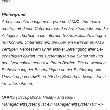
chen.
Hin­ter­grund:
Ar­beits­schutz­ma­nage­ment­sys­te­me (AMS) sind In­stru­
men­te, mit denen Un­ter­neh­men den Ar­beits­schutz und die
An­la­gen­si­cher­heit in die in­ter­nen Be­triebs­ab­läu­fe in­te­grie­
ren kön­nen. Un­ter­neh­men, die über ein wirk­sa­mes AMS
ver­fü­gen, ver­bes­sern unter ak­ti­ver Be­tei­li­gung aller Be­
schäf­tig­ten ge­zielt und sys­te­ma­tisch die Si­cher­heit und
den Ge­sund­heits­schutz in ihrem Be­trieb. Die not­wen­di­ge
Ein­be­zie­hung der Be­schäf­tig­ten an der Ein­füh­rung und
Um­set­zung von AMS er­höht das Si­cher­heits­be­wusst­sein
im Un­ter­neh­men.
OHRIS (Oc­cu­pa­tio­nal Health-​ and Risk-​
Managementsystem) ist ein Ma­nage­ment­sys­tem für Ar­