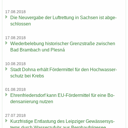
17.08.2018
Die Neu­ver­ga­be der Luft­ret­tung in Sach­sen ist ab­ge­
schlos­sen
17.08.2018
Wie­der­be­le­bung his­to­ri­scher Grenz­stra­ße zwi­schen
Bad Brambach und Plesná
10.08.2018
Stadt Dohna er­hält För­der­mit­tel für den Hoch­was­ser­
schutz bei Krebs
01.08.2018
Eh­ren­frie­ders­dorf kann EU-​Fördermittel für eine Bo­
den­sa­nie­rung nut­zen
27.07.2018
Kurz­fris­ti­ge Ent­las­tung des Leip­zi­ger Ge­wäs­ser­sys­
tems durch Was­ser­zu­fuhr aus Berg­bau­fol­ge­see