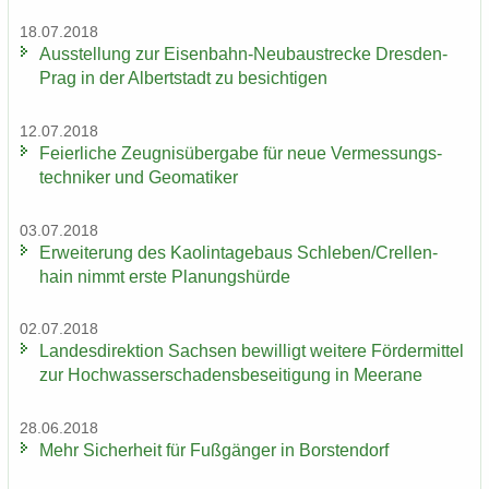
18.07.2018
Aus­stel­lung zur Eisenbahn-​Neubaustrecke Dresden-​
Prag in der Al­bert­stadt zu be­sich­ti­gen
12.07.2018
Fei­er­li­che Zeug­nis­über­ga­be für neue Ver­mes­sungs­
tech­ni­ker und Geo­ma­ti­ker
03.07.2018
Er­wei­te­rung des Kao­lin­ta­ge­baus Schle­ben/Crel­len­
hain nimmt erste Pla­nungs­hür­de
02.07.2018
Lan­des­di­rek­ti­on Sach­sen be­wil­ligt wei­te­re För­der­mit­tel
zur Hoch­was­ser­scha­dens­be­sei­ti­gung in Meer­a­ne
28.06.2018
Mehr Si­cher­heit für Fuß­gän­ger in Bors­ten­dorf