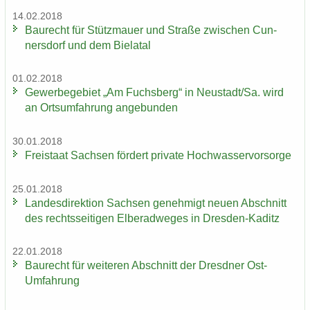
14.02.2018
Bau­recht für Stütz­mau­er und Stra­ße zwi­schen Cun­
ners­dorf und dem Bie­la­tal
01.02.2018
Ge­wer­be­ge­biet „Am Fuchs­berg“ in Neu­stadt/Sa. wird
an Orts­um­fah­rung an­ge­bun­den
30.01.2018
Frei­staat Sach­sen för­dert pri­va­te Hoch­was­ser­vor­sor­ge
25.01.2018
Lan­des­di­rek­ti­on Sach­sen ge­neh­migt neuen Ab­schnitt
des rechts­sei­ti­gen El­be­rad­we­ges in Dresden-​Kaditz
22.01.2018
Bau­recht für wei­te­ren Ab­schnitt der Dresd­ner Ost-​
Umfahrung