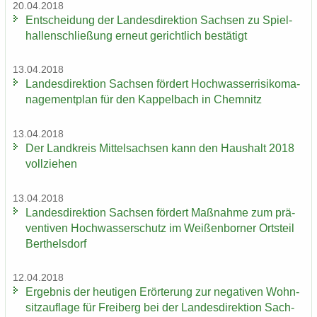
20.04.2018
Ent­schei­dung der Lan­des­di­rek­ti­on Sach­sen zu Spiel­
hal­len­schlie­ßung er­neut ge­richt­lich be­stä­tigt
13.04.2018
Lan­des­di­rek­ti­on Sach­sen för­dert Hoch­was­ser­ri­si­ko­ma­
nage­ment­plan für den Kap­pel­bach in Chem­nitz
13.04.2018
Der Land­kreis Mit­tel­sach­sen kann den Haus­halt 2018
voll­zie­hen
13.04.2018
Lan­des­di­rek­ti­on Sach­sen för­dert Maß­nah­me zum prä­
ven­ti­ven Hoch­was­ser­schutz im Wei­ßen­bor­ner Orts­teil
Bert­hels­dorf
12.04.2018
Er­geb­nis der heu­ti­gen Er­ör­te­rung zur ne­ga­ti­ven Wohn­
sitz­auf­la­ge für Frei­berg bei der Lan­des­di­rek­ti­on Sach­