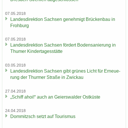
07.05.2018
Lan­des­di­rek­ti­on Sach­sen ge­neh­migt Brü­cken­bau in
Froh­burg
07.05.2018
Lan­des­di­rek­ti­on Sach­sen för­dert Bo­den­sa­nie­rung in
Thu­mer Kin­der­ta­ges­stät­te
03.05.2018
Lan­des­di­rek­ti­on Sach­sen gibt grü­nes Licht für Er­neue­
rung der Thur­mer Stra­ße in Zwi­ckau
27.04.2018
„Schiff ahoi!“ auch an Gei­ers­wal­der Ost­küs­te
24.04.2018
Dom­mitzsch setzt auf Tou­ris­mus