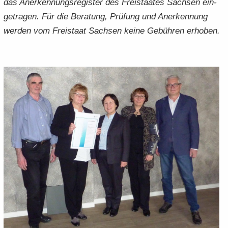
das An­er­ken­nungs­re­gis­ter des Frei­staa­tes Sach­sen ein­
ge­tra­gen. Für die Be­ra­tung, Prü­fung und An­er­ken­nung
wer­den vom Frei­staat Sach­sen keine Ge­büh­ren er­ho­ben.