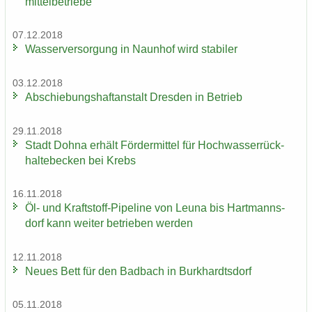
mit­tel­be­trie­be
07.12.2018
Was­ser­ver­sor­gung in Naun­hof wird sta­bi­ler
03.12.2018
Ab­schie­bungs­haft­an­stalt Dres­den in Be­trieb
29.11.2018
Stadt Dohna er­hält För­der­mit­tel für Hoch­was­ser­rück­
hal­te­be­cken bei Krebs
16.11.2018
Öl- und Kraftstoff-​Pipeline von Leuna bis Hart­manns­
dorf kann wei­ter be­trie­ben wer­den
12.11.2018
Neues Bett für den Bad­bach in Burk­hardts­dorf
05.11.2018