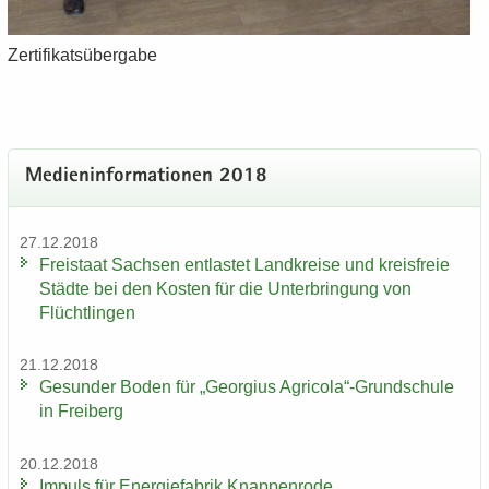
Zer­ti­fi­kats­über­ga­be
Me­di­en­in­for­ma­tio­nen 2018
27.12.2018
Frei­staat Sach­sen ent­las­tet Land­krei­se und kreis­freie
Städ­te bei den Kos­ten für die Un­ter­brin­gung von
Flücht­lin­gen
21.12.2018
Ge­sun­der Boden für „Ge­or­gi­us Agri­co­la“-​Grundschule
in Frei­berg
20.12.2018
Im­puls für En­er­gie­fa­brik Knap­pen­ro­de