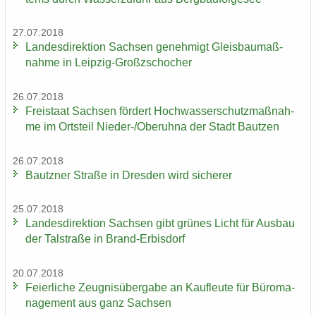
27.07.2018
Lan­des­di­rek­ti­on Sach­sen ge­neh­migt Gleis­bau­maß­
nah­me in Leipzig-​Großzschocher
26.07.2018
Frei­staat Sach­sen för­dert Hoch­was­ser­schutz­maß­nah­
me im Orts­teil Nieder-​/Ober­uh­na der Stadt Baut­zen
26.07.2018
Bautz­ner Stra­ße in Dres­den wird si­che­rer
25.07.2018
Lan­des­di­rek­ti­on Sach­sen gibt grü­nes Licht für Aus­bau
der Tal­stra­ße in Brand-​Erbisdorf
20.07.2018
Fei­er­li­che Zeug­nis­über­ga­be an Kauf­leu­te für Bü­ro­ma­
nage­ment aus ganz Sach­sen