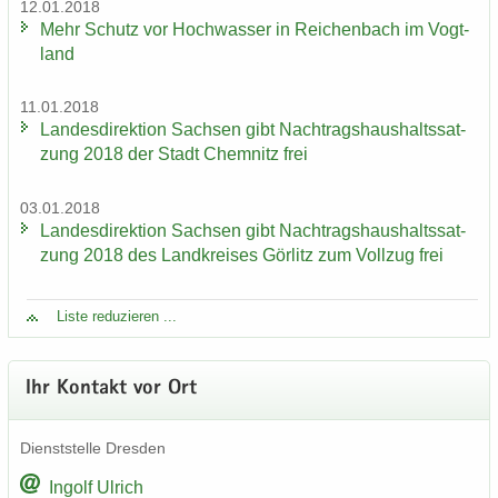
12.01.2018
Mehr Schutz vor Hoch­was­ser in Rei­chen­bach im Vogt­
land
11.01.2018
Lan­des­di­rek­ti­on Sach­sen gibt Nach­trags­haus­halts­sat­
zung 2018 der Stadt Chem­nitz frei
03.01.2018
Lan­des­di­rek­ti­on Sach­sen gibt Nach­trags­haus­halts­sat­
zung 2018 des Land­krei­ses Gör­litz zum Voll­zug frei
Liste re­du­zie­ren ...
Ihr Kon­takt vor Ort
Dienst­stel­le Dres­den
In­golf Ul­rich