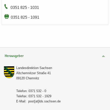
0351 825 - 1031
0351 825 - 1091
Herausgeber
Lan­des­di­rek­ti­on Sach­sen
Alt­chem­nit­zer Stra­ße 41
09120 Chem­nitz
Te­le­fon: 0371 532 - 0
Te­le­fax: 0371 532 - 1929
E-​Mail:
post[at]lds.sach­sen.de