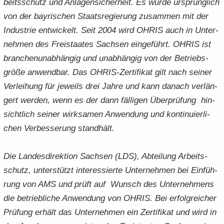
beits­schutz und An­la­gen­si­cher­heit. Es wurde ur­sprüng­lich
von der bay­ri­schen Staats­re­gie­rung zu­sam­men mit der
In­dus­trie ent­wi­ckelt. Seit 2004 wird OHRIS auch in Un­ter­
neh­men des Frei­staa­tes Sach­sen ein­ge­führt. OHRIS ist
bran­chen­un­ab­hän­gig und un­ab­hän­gig von der Be­triebs­
grö­ße an­wend­bar. Das OHRIS-​Zertifikat gilt nach sei­ner
Ver­lei­hung für je­weils drei Jahre und kann da­nach ver­län­
gert wer­den, wenn es der dann fäl­li­gen Über­prü­fung hin­
sicht­lich sei­ner wirk­sa­men An­wen­dung und kon­ti­nu­ier­li­
chen Ver­bes­se­rung stand­hält.
Die Lan­des­di­rek­ti­on Sach­sen (LDS), Ab­tei­lung Ar­beits­
schutz, un­ter­stützt in­ter­es­sier­te Un­ter­neh­men bei Ein­füh­
rung von AMS und prüft auf Wunsch des Un­ter­neh­mens
die be­trieb­li­che An­wen­dung von OHRIS. Bei er­folg­rei­cher
Prü­fung er­hält das Un­ter­neh­men ein Zer­ti­fi­kat und wird in