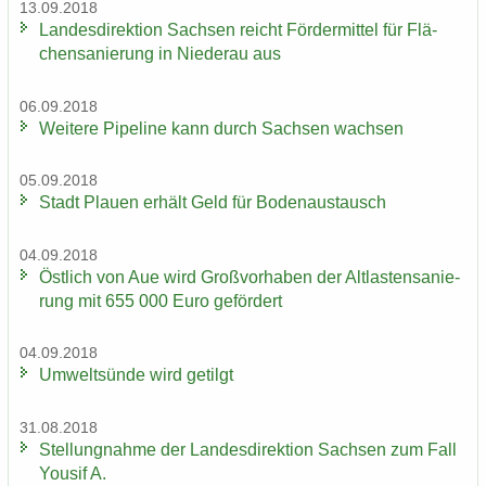
13.09.2018
Lan­des­di­rek­ti­on Sach­sen reicht För­der­mit­tel für Flä­
chen­sa­nie­rung in Nie­der­au aus
06.09.2018
Wei­te­re Pipe­line kann durch Sach­sen wach­sen
05.09.2018
Stadt Plau­en er­hält Geld für Bo­den­aus­tausch
04.09.2018
Öst­lich von Aue wird Groß­vor­ha­ben der Alt­las­ten­sa­nie­
rung mit 655 000 Euro ge­för­dert
04.09.2018
Um­welt­sün­de wird ge­tilgt
31.08.2018
Stel­lung­nah­me der Lan­des­di­rek­ti­on Sach­sen zum Fall
You­sif A.