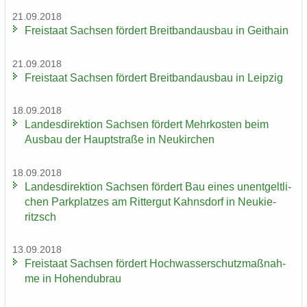
21.09.2018
Frei­staat Sach­sen för­dert Breit­band­aus­bau in Geit­hain
21.09.2018
Frei­staat Sach­sen för­dert Breit­band­aus­bau in Leip­zig
18.09.2018
Lan­des­di­rek­ti­on Sach­sen för­dert Mehr­kos­ten beim
Aus­bau der Haupt­stra­ße in Neu­kir­chen
18.09.2018
Lan­des­di­rek­ti­on Sach­sen för­dert Bau eines un­ent­gelt­li­
chen Park­plat­zes am Rit­ter­gut Kahns­dorf in Neu­kie­
ritzsch
13.09.2018
Frei­staat Sach­sen för­dert Hoch­was­ser­schutz­maß­nah­
me in Ho­hen­du­brau