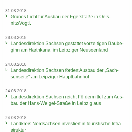
31.08.2018
Grü­nes Licht für Aus­bau der Eger­stra­ße in Oels­
nitz/Vogtl.
28.08.2018
Lan­des­di­rek­ti­on Sach­sen ge­stat­tet vor­zei­ti­gen Bau­be­
ginn am Harth­ka­nal im Leip­zi­ger Neu­seen­land
24.08.2018
Lan­des­di­rek­ti­on Sach­sen för­dert Aus­bau der „Sach­
sen­sei­te“ am Leip­zi­ger Haupt­bahn­hof
24.08.2018
Lan­des­di­rek­ti­on Sach­sen reicht För­der­mit­tel zum Aus­
bau der Hans-​Weigel-Straße in Leip­zig aus
24.08.2018
Land­kreis Nord­sach­sen in­ves­tiert in tou­ris­ti­sche In­fra­
struk­tur