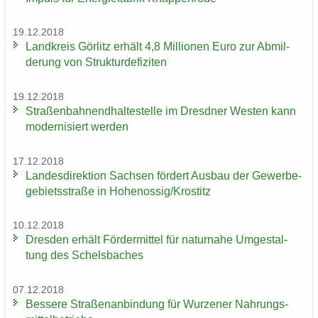
19.12.2018
Land­kreis Gör­litz er­hält 4,8 Mil­lio­nen Euro zur Ab­mil­
de­rung von Struk­tur­de­fi­zi­ten
19.12.2018
Stra­ßen­bah­nend­hal­te­stel­le im Dresd­ner Wes­ten kann
mo­der­ni­siert wer­den
17.12.2018
Lan­des­di­rek­ti­on Sach­sen för­dert Aus­bau der Ge­wer­be­
ge­biets­stra­ße in Ho­he­nos­sig/Krostitz
10.12.2018
Dres­den er­hält För­der­mit­tel für na­tur­na­he Um­ge­stal­
tung des Schels­ba­ches
07.12.2018
Bes­se­re Stra­ßen­an­bin­dung für Wur­ze­ner Nah­rungs­