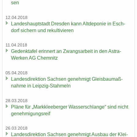
sen
12.04.2018
Lan­des­haupt­stadt Dres­den kann Alt­de­po­nie in Esch­
dorf si­chern und re­kul­ti­vie­ren
11.04.2018
Ge­denk­ta­fel er­in­nert an Zwangs­ar­beit in den Astra-​
Werken AG Chem­nitz
05.04.2018
Lan­des­di­rek­ti­on Sach­sen ge­neh­migt Gleis­bau­maß­
nah­me in Leipzig-​Stahmeln
28.03.2018
Pläne für „Mark­klee­ber­ger Was­ser­schlan­ge“ sind nicht
ge­neh­mi­gungs­reif
26.03.2018
Lan­des­di­rek­ti­on Sach­sen ge­neh­migt Aus­bau der Klei­