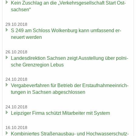
Kein Zu­schlag an die „Ver­kehrs­ge­sell­schaft Start Ost­
sach­sen“
29.10.2018
S 249 am Schloss Wol­ken­burg kann um­fas­send er­
neu­ert wer­den
26.10.2018
Lan­des­di­rek­ti­on Sach­sen zeigt Aus­stel­lung über pol­ni­
sche Grenz­re­gi­on Lebus
24.10.2018
Ver­ga­be­ver­fah­ren für Be­trieb der Erst­auf­nah­me­ein­rich­
tun­gen in Sach­sen ab­ge­schlos­sen
24.10.2018
Leip­zi­ger Firma schützt Mit­ar­bei­ter mit Sys­tem
16.10.2018
Kom­bi­nier­tes Straßenausbau-​ und Hoch­was­ser­schutz­