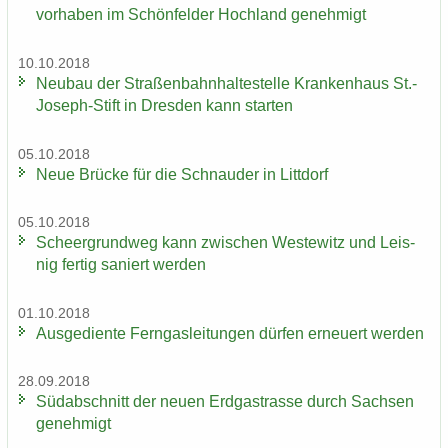
vor­ha­ben im Schön­fel­der Hoch­land ge­neh­migt
10.10.2018
Neu­bau der Stra­ßen­bahn­hal­te­stel­le Kran­ken­haus St.-​
Joseph-Stift in Dres­den kann star­ten
05.10.2018
Neue Brü­cke für die Schnau­der in Litt­dorf
05.10.2018
Scheergrund­weg kann zwi­schen Wes­te­witz und Leis­
nig fer­tig sa­niert wer­den
01.10.2018
Aus­ge­dien­te Fern­gas­lei­tun­gen dür­fen er­neu­ert wer­den
28.09.2018
Süd­ab­schnitt der neuen Erd­gas­tras­se durch Sach­sen
ge­neh­migt