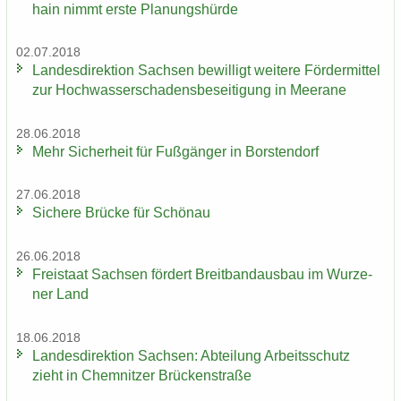
hain nimmt erste Pla­nungs­hür­de
02.07.2018
Lan­des­di­rek­ti­on Sach­sen be­wil­ligt wei­te­re För­der­mit­tel
zur Hoch­was­ser­scha­dens­be­sei­ti­gung in Meer­a­ne
28.06.2018
Mehr Si­cher­heit für Fuß­gän­ger in Bors­ten­dorf
27.06.2018
Si­che­re Brü­cke für Schön­au
26.06.2018
Frei­staat Sach­sen för­dert Breit­band­aus­bau im Wur­ze­
ner Land
18.06.2018
Lan­des­di­rek­ti­on Sach­sen: Ab­tei­lung Ar­beits­schutz
zieht in Chem­nit­zer Brü­cken­stra­ße