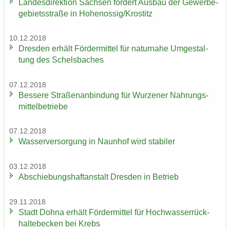
Lan­des­di­rek­ti­on Sach­sen för­dert Aus­bau der Ge­wer­be­
ge­biets­stra­ße in Ho­he­nos­sig/Krostitz
10.12.2018
Dres­den er­hält För­der­mit­tel für na­tur­na­he Um­ge­stal­
tung des Schels­ba­ches
07.12.2018
Bes­se­re Stra­ßen­an­bin­dung für Wur­ze­ner Nah­rungs­
mit­tel­be­trie­be
07.12.2018
Was­ser­ver­sor­gung in Naun­hof wird sta­bi­ler
03.12.2018
Ab­schie­bungs­haft­an­stalt Dres­den in Be­trieb
29.11.2018
Stadt Dohna er­hält För­der­mit­tel für Hoch­was­ser­rück­
hal­te­be­cken bei Krebs