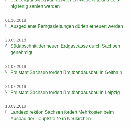
nig fer­tig sa­niert wer­den
01.10.2018
Aus­ge­dien­te Fern­gas­lei­tun­gen dür­fen er­neu­ert wer­den
28.09.2018
Süd­ab­schnitt der neuen Erd­gas­tras­se durch Sach­sen
ge­neh­migt
21.09.2018
Frei­staat Sach­sen för­dert Breit­band­aus­bau in Geit­hain
21.09.2018
Frei­staat Sach­sen för­dert Breit­band­aus­bau in Leip­zig
18.09.2018
Lan­des­di­rek­ti­on Sach­sen för­dert Mehr­kos­ten beim
Aus­bau der Haupt­stra­ße in Neu­kir­chen