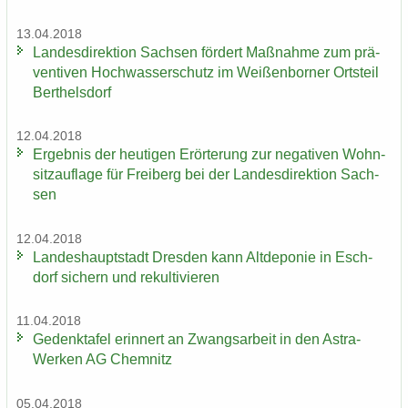
13.04.2018
Lan­des­di­rek­ti­on Sach­sen för­dert Maß­nah­me zum prä­
ven­ti­ven Hoch­was­ser­schutz im Wei­ßen­bor­ner Orts­teil
Bert­hels­dorf
12.04.2018
Er­geb­nis der heu­ti­gen Er­ör­te­rung zur ne­ga­ti­ven Wohn­
sitz­auf­la­ge für Frei­berg bei der Lan­des­di­rek­ti­on Sach­
sen
12.04.2018
Lan­des­haupt­stadt Dres­den kann Alt­de­po­nie in Esch­
dorf si­chern und re­kul­ti­vie­ren
11.04.2018
Ge­denk­ta­fel er­in­nert an Zwangs­ar­beit in den Astra-​
Werken AG Chem­nitz
05.04.2018