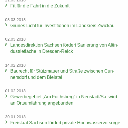
21.03.2018
Fit für die Fahrt in die Zu­kunft
08.03.2018
Grü­nes Licht für In­ves­ti­tio­nen im Land­kreis Zwi­ckau
02.03.2018
Lan­des­di­rek­ti­on Sach­sen för­dert Sa­nie­rung von Alt­in­
dus­trie­flä­che in Dresden-​Reick
14.02.2018
Bau­recht für Stütz­mau­er und Stra­ße zwi­schen Cun­
ners­dorf und dem Bie­la­tal
01.02.2018
Ge­wer­be­ge­biet „Am Fuchs­berg“ in Neu­stadt/Sa. wird
an Orts­um­fah­rung an­ge­bun­den
30.01.2018
Frei­staat Sach­sen för­dert pri­va­te Hoch­was­ser­vor­sor­ge