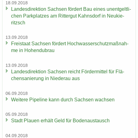
18.09.2018
Lan­des­di­rek­ti­on Sach­sen för­dert Bau eines un­ent­gelt­li­
chen Park­plat­zes am Rit­ter­gut Kahns­dorf in Neu­kie­
ritzsch
13.09.2018
Frei­staat Sach­sen för­dert Hoch­was­ser­schutz­maß­nah­
me in Ho­hen­du­brau
13.09.2018
Lan­des­di­rek­ti­on Sach­sen reicht För­der­mit­tel für Flä­
chen­sa­nie­rung in Nie­der­au aus
06.09.2018
Wei­te­re Pipe­line kann durch Sach­sen wach­sen
05.09.2018
Stadt Plau­en er­hält Geld für Bo­den­aus­tausch
04.09.2018