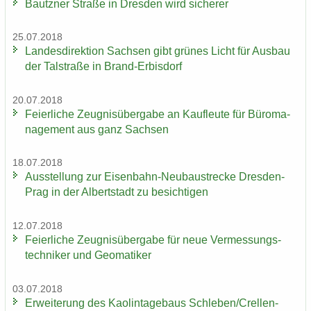
Bautz­ner Stra­ße in Dres­den wird si­che­rer
25.07.2018
Lan­des­di­rek­ti­on Sach­sen gibt grü­nes Licht für Aus­bau
der Tal­stra­ße in Brand-​Erbisdorf
20.07.2018
Fei­er­li­che Zeug­nis­über­ga­be an Kauf­leu­te für Bü­ro­ma­
nage­ment aus ganz Sach­sen
18.07.2018
Aus­stel­lung zur Eisenbahn-​Neubaustrecke Dresden-​
Prag in der Al­bert­stadt zu be­sich­ti­gen
12.07.2018
Fei­er­li­che Zeug­nis­über­ga­be für neue Ver­mes­sungs­
tech­ni­ker und Geo­ma­ti­ker
03.07.2018
Er­wei­te­rung des Kao­lin­ta­ge­baus Schle­ben/Crel­len­