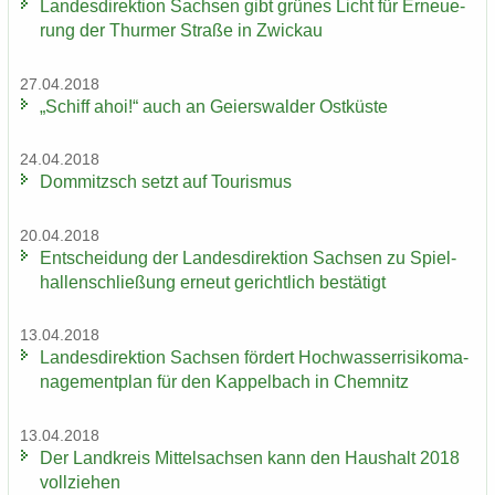
Lan­des­di­rek­ti­on Sach­sen gibt grü­nes Licht für Er­neue­
rung der Thur­mer Stra­ße in Zwi­ckau
27.04.2018
„Schiff ahoi!“ auch an Gei­ers­wal­der Ost­küs­te
24.04.2018
Dom­mitzsch setzt auf Tou­ris­mus
20.04.2018
Ent­schei­dung der Lan­des­di­rek­ti­on Sach­sen zu Spiel­
hal­len­schlie­ßung er­neut ge­richt­lich be­stä­tigt
13.04.2018
Lan­des­di­rek­ti­on Sach­sen för­dert Hoch­was­ser­ri­si­ko­ma­
nage­ment­plan für den Kap­pel­bach in Chem­nitz
13.04.2018
Der Land­kreis Mit­tel­sach­sen kann den Haus­halt 2018
voll­zie­hen