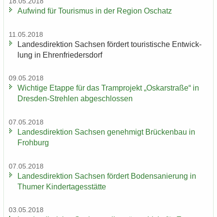
18.05.2018
Auf­wind für Tou­ris­mus in der Re­gi­on Oschatz
11.05.2018
Lan­des­di­rek­ti­on Sach­sen för­dert tou­ris­ti­sche Ent­wick­
lung in Eh­ren­frie­ders­dorf
09.05.2018
Wich­ti­ge Etap­pe für das Tram­pro­jekt „Os­kar­stra­ße“ in
Dresden-​Strehlen ab­ge­schlos­sen
07.05.2018
Lan­des­di­rek­ti­on Sach­sen ge­neh­migt Brü­cken­bau in
Froh­burg
07.05.2018
Lan­des­di­rek­ti­on Sach­sen för­dert Bo­den­sa­nie­rung in
Thu­mer Kin­der­ta­ges­stät­te
03.05.2018