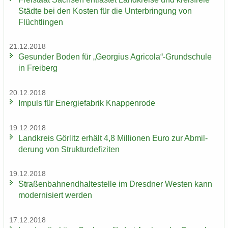
Städ­te bei den Kos­ten für die Un­ter­brin­gung von
Flücht­lin­gen
21.12.2018
Ge­sun­der Boden für „Ge­or­gi­us Agri­co­la“-​Grundschule
in Frei­berg
20.12.2018
Im­puls für En­er­gie­fa­brik Knap­pen­ro­de
19.12.2018
Land­kreis Gör­litz er­hält 4,8 Mil­lio­nen Euro zur Ab­mil­
de­rung von Struk­tur­de­fi­zi­ten
19.12.2018
Stra­ßen­bah­nend­hal­te­stel­le im Dresd­ner Wes­ten kann
mo­der­ni­siert wer­den
17.12.2018