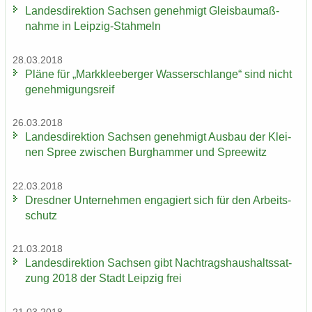
Lan­des­di­rek­ti­on Sach­sen ge­neh­migt Gleis­bau­maß­
nah­me in Leipzig-​Stahmeln
28.03.2018
Pläne für „Mark­klee­ber­ger Was­ser­schlan­ge“ sind nicht
ge­neh­mi­gungs­reif
26.03.2018
Lan­des­di­rek­ti­on Sach­sen ge­neh­migt Aus­bau der Klei­
nen Spree zwi­schen Burg­ham­mer und Spree­witz
22.03.2018
Dresd­ner Un­ter­neh­men en­ga­giert sich für den Ar­beits­
schutz
21.03.2018
Lan­des­di­rek­ti­on Sach­sen gibt Nach­trags­haus­halts­sat­
zung 2018 der Stadt Leip­zig frei