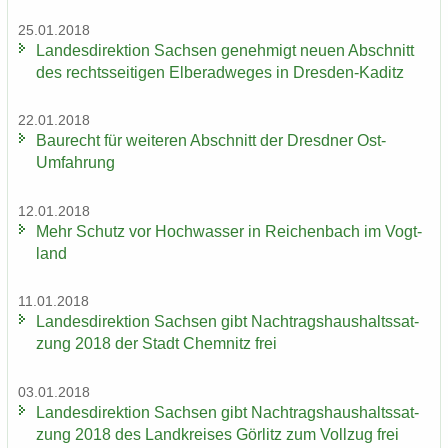
25.01.2018
Lan­des­di­rek­ti­on Sach­sen ge­neh­migt neuen Ab­schnitt
des rechts­sei­ti­gen El­be­rad­we­ges in Dresden-​Kaditz
22.01.2018
Bau­recht für wei­te­ren Ab­schnitt der Dresd­ner Ost-​
Umfahrung
12.01.2018
Mehr Schutz vor Hoch­was­ser in Rei­chen­bach im Vogt­
land
11.01.2018
Lan­des­di­rek­ti­on Sach­sen gibt Nach­trags­haus­halts­sat­
zung 2018 der Stadt Chem­nitz frei
03.01.2018
Lan­des­di­rek­ti­on Sach­sen gibt Nach­trags­haus­halts­sat­
zung 2018 des Land­krei­ses Gör­litz zum Voll­zug frei