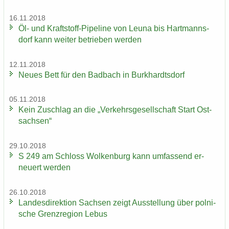
16.11.2018
Öl- und Kraftstoff-​Pipeline von Leuna bis Hart­manns­
dorf kann wei­ter be­trie­ben wer­den
12.11.2018
Neues Bett für den Bad­bach in Burk­hardts­dorf
05.11.2018
Kein Zu­schlag an die „Ver­kehrs­ge­sell­schaft Start Ost­
sach­sen“
29.10.2018
S 249 am Schloss Wol­ken­burg kann um­fas­send er­
neu­ert wer­den
26.10.2018
Lan­des­di­rek­ti­on Sach­sen zeigt Aus­stel­lung über pol­ni­
sche Grenz­re­gi­on Lebus