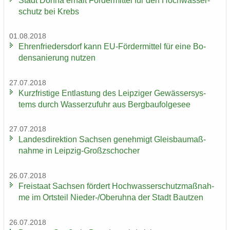
Stadt Dohna er­hält För­der­mit­tel für den Hoch­was­ser­
schutz bei Krebs
01.08.2018
Eh­ren­frie­ders­dorf kann EU-​Fördermittel für eine Bo­
den­sa­nie­rung nut­zen
27.07.2018
Kurz­fris­ti­ge Ent­las­tung des Leip­zi­ger Ge­wäs­ser­sys­
tems durch Was­ser­zu­fuhr aus Berg­bau­fol­ge­see
27.07.2018
Lan­des­di­rek­ti­on Sach­sen ge­neh­migt Gleis­bau­maß­
nah­me in Leipzig-​Großzschocher
26.07.2018
Frei­staat Sach­sen för­dert Hoch­was­ser­schutz­maß­nah­
me im Orts­teil Nieder-​/Ober­uh­na der Stadt Baut­zen
26.07.2018