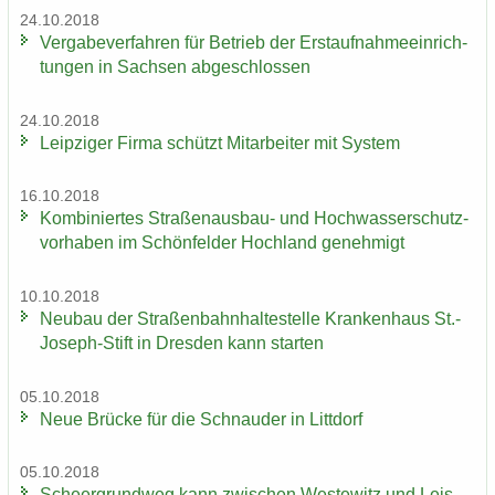
24.10.2018
Ver­ga­be­ver­fah­ren für Be­trieb der Erst­auf­nah­me­ein­rich­
tun­gen in Sach­sen ab­ge­schlos­sen
24.10.2018
Leip­zi­ger Firma schützt Mit­ar­bei­ter mit Sys­tem
16.10.2018
Kom­bi­nier­tes Straßenausbau-​ und Hoch­was­ser­schutz­
vor­ha­ben im Schön­fel­der Hoch­land ge­neh­migt
10.10.2018
Neu­bau der Stra­ßen­bahn­hal­te­stel­le Kran­ken­haus St.-​
Joseph-Stift in Dres­den kann star­ten
05.10.2018
Neue Brü­cke für die Schnau­der in Litt­dorf
05.10.2018
Scheergrund­weg kann zwi­schen Wes­te­witz und Leis­