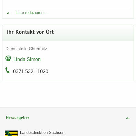
Liste re­du­zie­ren ...
Ihr Kon­takt vor Ort
Dienst­stel­le Chem­nitz
Linda Simon
0371 532 - 1020
Herausgeber
Lan­des­di­rek­ti­on Sach­sen