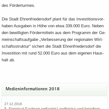
des För­der­tur­mes.
Die Stadt Eh­ren­frie­ders­dorf plant für das In­ves­ti­ti­ons­vor­
ha­ben Aus­ga­ben in Höhe von etwa 339.000 Euro. Neben
den be­wil­lig­ten För­der­mit­teln aus dem Pro­gramm der Ge­
mein­schafts­auf­ga­be „Ver­bes­se­rung der re­gio­na­len Wirt­
schafts­struk­tur“ si­chert die Stadt Eh­ren­frie­ders­dorf die
In­ves­ti­ti­on mit rund 52.000 Euro aus dem ei­ge­nen Haus­
halt ab.
Me­di­en­in­for­ma­tio­nen 2018
27.12.2018
Frei­staat Sach­sen ent­las­tet Land­krei­se und kreis­freie