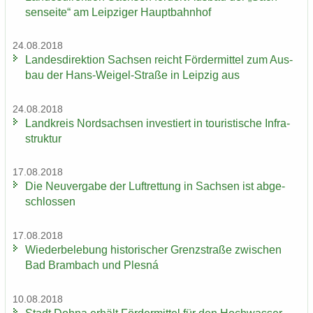
sen­sei­te“ am Leip­zi­ger Haupt­bahn­hof
24.08.2018
Lan­des­di­rek­ti­on Sach­sen reicht För­der­mit­tel zum Aus­
bau der Hans-​Weigel-Straße in Leip­zig aus
24.08.2018
Land­kreis Nord­sach­sen in­ves­tiert in tou­ris­ti­sche In­fra­
struk­tur
17.08.2018
Die Neu­ver­ga­be der Luft­ret­tung in Sach­sen ist ab­ge­
schlos­sen
17.08.2018
Wie­der­be­le­bung his­to­ri­scher Grenz­stra­ße zwi­schen
Bad Brambach und Plesná
10.08.2018