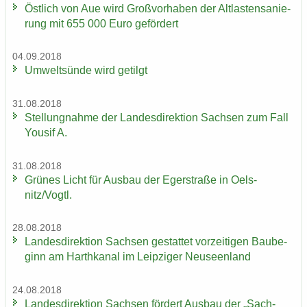
Öst­lich von Aue wird Groß­vor­ha­ben der Alt­las­ten­sa­nie­
rung mit 655 000 Euro ge­för­dert
04.09.2018
Um­welt­sün­de wird ge­tilgt
31.08.2018
Stel­lung­nah­me der Lan­des­di­rek­ti­on Sach­sen zum Fall
You­sif A.
31.08.2018
Grü­nes Licht für Aus­bau der Eger­stra­ße in Oels­
nitz/Vogtl.
28.08.2018
Lan­des­di­rek­ti­on Sach­sen ge­stat­tet vor­zei­ti­gen Bau­be­
ginn am Harth­ka­nal im Leip­zi­ger Neu­seen­land
24.08.2018
Lan­des­di­rek­ti­on Sach­sen för­dert Aus­bau der „Sach­