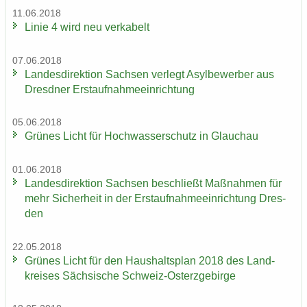
11.06.2018
Linie 4 wird neu ver­ka­belt
07.06.2018
Lan­des­di­rek­ti­on Sach­sen ver­legt Asyl­be­wer­ber aus
Dresd­ner Erst­auf­nah­me­ein­rich­tung
05.06.2018
Grü­nes Licht für Hoch­was­ser­schutz in Glauch­au
01.06.2018
Lan­des­di­rek­ti­on Sach­sen be­schließt Maß­nah­men für
mehr Si­cher­heit in der Erst­auf­nah­me­ein­rich­tung Dres­
den
22.05.2018
Grü­nes Licht für den Haus­halts­plan 2018 des Land­
krei­ses Säch­si­sche Schweiz-​Osterzgebirge