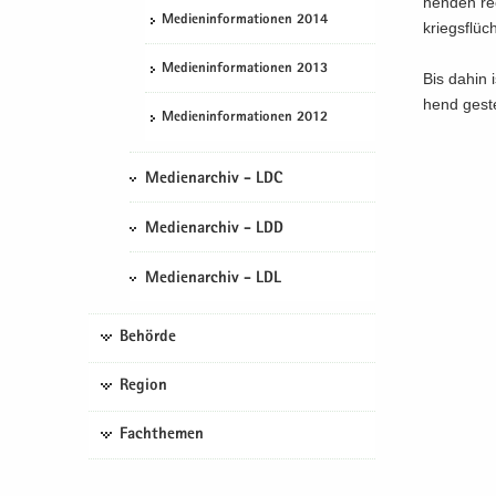
hen­den rec
Me­di­en­in­for­ma­tio­nen 2014
kriegs­flüc
Me­di­en­in­for­ma­tio­nen 2013
Bis dahin i
hend ge­ste
Me­di­en­in­for­ma­tio­nen 2012
Medienarchiv - LDC
Medienarchiv - LDD
Medienarchiv - LDL
Behörde
Region
Fachthemen