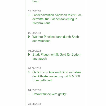
brau
13.09.2018
Lan­des­di­rek­ti­on Sach­sen reicht För­
der­mit­tel für Flä­chen­sa­nie­rung in
Nie­der­au aus
06.09.2018
Wei­te­re Pipe­line kann durch Sach­
sen wach­sen
05.09.2018
Stadt Plau­en er­hält Geld für Bo­den­
aus­tausch
04.09.2018
Öst­lich von Aue wird Groß­vor­ha­ben
der Alt­las­ten­sa­nie­rung mit 655 000
Euro ge­för­dert
04.09.2018
Um­welt­sün­de wird ge­tilgt
31.08.2018