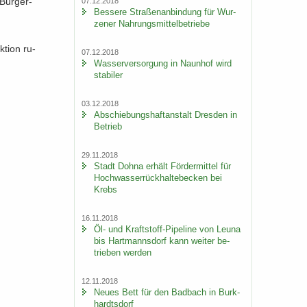
 Bür­ger­
07.12.2018
Bes­se­re Stra­ßen­an­bin­dung für Wur­
ze­ner Nah­rungs­mit­tel­be­trie­be
­ti­on ru­
07.12.2018
Was­ser­ver­sor­gung in Naun­hof wird
sta­bi­ler
03.12.2018
Ab­schie­bungs­haft­an­stalt Dres­den in
Be­trieb
29.11.2018
Stadt Dohna er­hält För­der­mit­tel für
Hoch­was­ser­rück­hal­te­be­cken bei
Krebs
16.11.2018
Öl- und Kraftstoff-​Pipeline von Leuna
bis Hart­manns­dorf kann wei­ter be­
trie­ben wer­den
12.11.2018
Neues Bett für den Bad­bach in Burk­
hardts­dorf