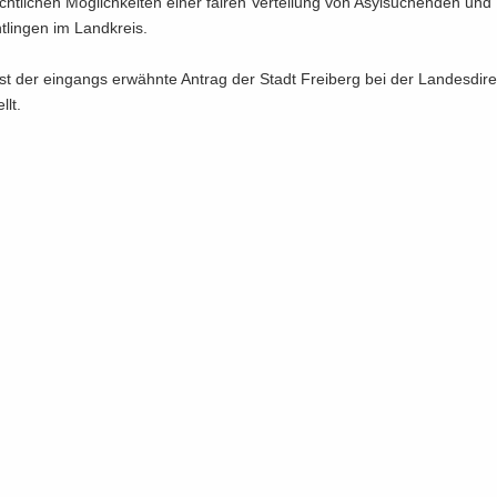
ht­li­chen Mög­lich­kei­ten einer fai­ren Ver­tei­lung von Asyl­su­chen­den und
ht­lin­gen im Land­kreis.
st der ein­gangs er­wähn­te An­trag der Stadt Frei­berg bei der Lan­des­di­rek
llt.