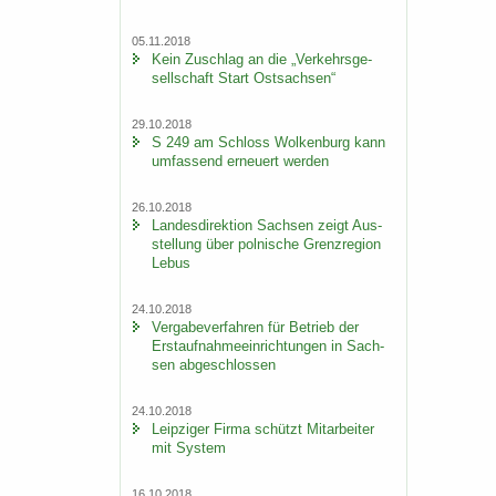
05.11.2018
Kein Zu­schlag an die „Ver­kehrs­ge­
sell­schaft Start Ost­sach­sen“
29.10.2018
S 249 am Schloss Wol­ken­burg kann
um­fas­send er­neu­ert wer­den
26.10.2018
Lan­des­di­rek­ti­on Sach­sen zeigt Aus­
stel­lung über pol­ni­sche Grenz­re­gi­on
Lebus
24.10.2018
Ver­ga­be­ver­fah­ren für Be­trieb der
Erst­auf­nah­me­ein­rich­tun­gen in Sach­
sen ab­ge­schlos­sen
24.10.2018
Leip­zi­ger Firma schützt Mit­ar­bei­ter
mit Sys­tem
16.10.2018