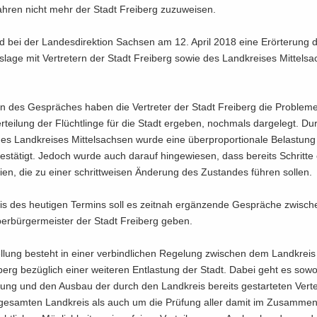
h­ren nicht mehr der Stadt Frei­berg zu­zu­wei­sen.
d bei der Lan­des­di­rek­ti­on Sach­sen am 12. April 2018 eine Er­ör­te­rung
la­ge mit Ver­tre­tern der Stadt Frei­berg sowie des Land­krei­ses Mit­tel­sa
 des Ge­sprä­ches haben die Ver­tre­ter der Stadt Frei­berg die Pro­ble­me
­tei­lung der Flücht­lin­ge für die Stadt er­ge­ben, noch­mals dar­ge­legt. D
 des Land­krei­ses Mit­tel­sach­sen wurde eine über­pro­por­tio­na­le Be­las­tun
e­stä­tigt. Je­doch wurde auch dar­auf hin­ge­wie­sen, dass be­reits Schrit­te ei
en, die zu einer schritt­wei­sen Än­de­rung des Zu­stan­des füh­ren sol­len.
is des heu­ti­gen Ter­mins soll es zeit­nah er­gän­zen­de Ge­sprä­che zwi­sc
er­bür­ger­meis­ter der Stadt Frei­berg geben.
el­lung be­steht in einer ver­bind­li­chen Re­ge­lung zwi­schen dem Land­krei
berg be­züg­lich einer wei­te­ren Ent­las­tung der Stadt. Dabei geht es so­w
­rung und den Aus­bau der durch den Land­kreis be­reits ge­star­te­ten Ver­tei
im ge­sam­ten Land­kreis als auch um die Prü­fung aller damit im Zu­sam­me