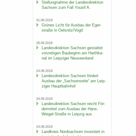
Stel­lung­nah­me der Lan­des­di­rek­ti­on
Sach­sen zum Fall You­sif A.
31.08.2018
Grü­nes Licht für Aus­bau der Eger­
stra­ße in Oels­nitz/Vogtl.
28.08.2018
Lan­des­di­rek­ti­on Sach­sen ge­stat­tet
vor­zei­ti­gen Bau­be­ginn am Harth­ka­
nal im Leip­zi­ger Neu­seen­land
24.08.2018
Lan­des­di­rek­ti­on Sach­sen för­dert
Aus­bau der „Sach­sen­sei­te“ am Leip­
zi­ger Haupt­bahn­hof
24.08.2018
Lan­des­di­rek­ti­on Sach­sen reicht För­
der­mit­tel zum Aus­bau der Hans-​
Weigel-Straße in Leip­zig aus
24.08.2018
Land­kreis Nord­sach­sen in­ves­tiert in