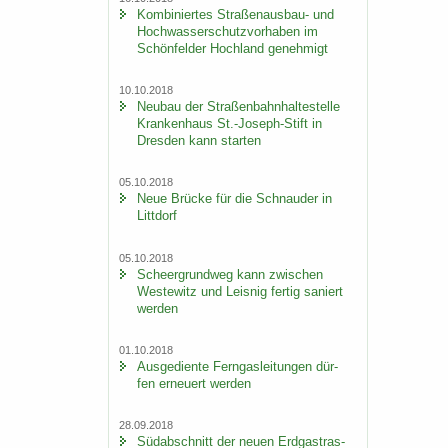
Kom­bi­nier­tes Straßenausbau-​ und
Hoch­was­ser­schutz­vor­ha­ben im
Schön­fel­der Hoch­land ge­neh­migt
10.10.2018
Neu­bau der Stra­ßen­bahn­hal­te­stel­le
Kran­ken­haus St.-​Joseph-Stift in
Dres­den kann star­ten
05.10.2018
Neue Brü­cke für die Schnau­der in
Litt­dorf
05.10.2018
Scheergrund­weg kann zwi­schen
Wes­te­witz und Leis­nig fer­tig sa­niert
wer­den
01.10.2018
Aus­ge­dien­te Fern­gas­lei­tun­gen dür­
fen er­neu­ert wer­den
28.09.2018
Süd­ab­schnitt der neuen Erd­gas­tras­