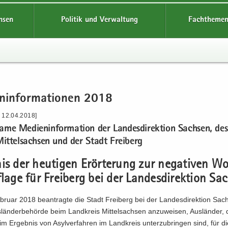
hsen
Politik und Verwaltung
Fachthemen
n­in­for­ma­tio­nen 2018
- 12.04.2018]
a­me Me­di­en­in­for­ma­ti­on der Lan­des­di­rek­ti­on Sach­sen, d
Mit­tel­sach­sen und der Stadt Frei­berg
nis der heu­ti­gen Er­ör­te­rung zur ne­ga­ti­ven 
f­la­ge für Frei­berg bei der Lan­des­di­rek­ti­on Sa
ru­ar 2018 be­an­trag­te die Stadt Frei­berg bei der Lan­des­di­rek­ti­on Sac
s­län­der­be­hör­de beim Land­kreis Mit­tel­sach­sen an­zu­wei­sen, Aus­län­der,
 Er­geb­nis von Asyl­ver­fah­ren im Land­kreis un­ter­zu­brin­gen sind, für 