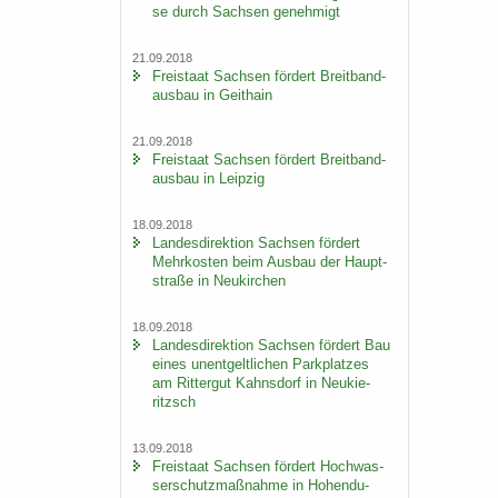
se durch Sach­sen ge­neh­migt
21.09.2018
Frei­staat Sach­sen för­dert Breit­band­
aus­bau in Geit­hain
21.09.2018
Frei­staat Sach­sen för­dert Breit­band­
aus­bau in Leip­zig
18.09.2018
Lan­des­di­rek­ti­on Sach­sen för­dert
Mehr­kos­ten beim Aus­bau der Haupt­
stra­ße in Neu­kir­chen
18.09.2018
Lan­des­di­rek­ti­on Sach­sen för­dert Bau
eines un­ent­gelt­li­chen Park­plat­zes
am Rit­ter­gut Kahns­dorf in Neu­kie­
ritzsch
13.09.2018
Frei­staat Sach­sen för­dert Hoch­was­
ser­schutz­maß­nah­me in Ho­hen­du­