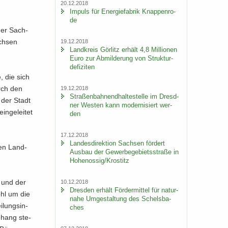
20.12.2018
Im­puls für En­er­gie­fa­brik Knap­pen­ro­
de
 der Sach-
ch­sen
19.12.2018
Land­kreis Gör­litz er­hält 4,8 Mil­lio­nen
Euro zur Ab­mil­de­rung von Struk­tur­
de­fi­zi­ten
, die sich
urch den
19.12.2018
Stra­ßen­bah­nend­hal­te­stel­le im Dresd­
g der Stadt
ner Wes­ten kann mo­der­ni­siert wer­
n­ge­lei­tet
den
17.12.2018
Lan­des­di­rek­ti­on Sach­sen för­dert
hen Land­
Aus­bau der Ge­wer­be­ge­biets­stra­ße in
Ho­he­nos­sig/Krostitz
s und der
10.12.2018
Dres­den er­hält För­der­mit­tel für na­tur­
ohl um die
na­he Um­ge­stal­tung des Schels­ba­
­lungs­in­
ches
n­hang ste­