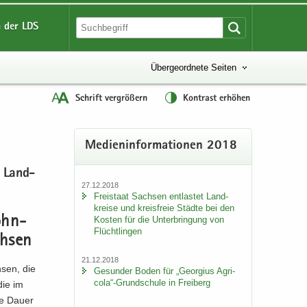
 der LDS
Übergeordnete Seiten
Schrift vergrößern
Kontrast erhöhen
Me­di­en­in­for­ma­tio­nen 2018
es Land­
27.12.2018
Frei­staat Sach­sen ent­las­tet Land­
krei­se und kreis­freie Städ­te bei den
Kos­ten für die Un­ter­brin­gung von
Wohn­
Flücht­lin­gen
ch­sen
21.12.2018
h­sen, die
Ge­sun­der Boden für „Ge­or­gi­us Agri­
co­la“-​Grundschule in Frei­berg
 die im
die Dauer