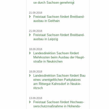
se durch Sach­sen ge­neh­migt
21.09.2018
Frei­staat Sach­sen för­dert Breit­band­
aus­bau in Geit­hain
21.09.2018
Frei­staat Sach­sen för­dert Breit­band­
aus­bau in Leip­zig
18.09.2018
Lan­des­di­rek­ti­on Sach­sen för­dert
Mehr­kos­ten beim Aus­bau der Haupt­
stra­ße in Neu­kir­chen
18.09.2018
Lan­des­di­rek­ti­on Sach­sen för­dert Bau
eines un­ent­gelt­li­chen Park­plat­zes
am Rit­ter­gut Kahns­dorf in Neu­kie­
ritzsch
13.09.2018
Frei­staat Sach­sen för­dert Hoch­was­
ser­schutz­maß­nah­me in Ho­hen­du­