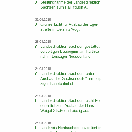
Stel­lung­nah­me der Lan­des­di­rek­ti­on
Sach­sen zum Fall You­sif A.
31.08.2018
Grü­nes Licht für Aus­bau der Eger­
stra­ße in Oels­nitz/Vogtl.
28.08.2018
Lan­des­di­rek­ti­on Sach­sen ge­stat­tet
vor­zei­ti­gen Bau­be­ginn am Harth­ka­
nal im Leip­zi­ger Neu­seen­land
24.08.2018
Lan­des­di­rek­ti­on Sach­sen för­dert
Aus­bau der „Sach­sen­sei­te“ am Leip­
zi­ger Haupt­bahn­hof
24.08.2018
Lan­des­di­rek­ti­on Sach­sen reicht För­
der­mit­tel zum Aus­bau der Hans-​
Weigel-Straße in Leip­zig aus
24.08.2018
Land­kreis Nord­sach­sen in­ves­tiert in