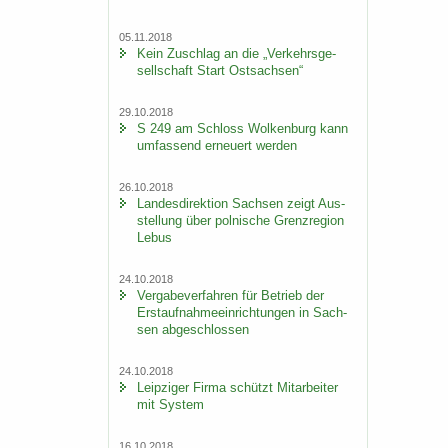
05.11.2018
Kein Zu­schlag an die „Ver­kehrs­ge­
sell­schaft Start Ost­sach­sen“
29.10.2018
S 249 am Schloss Wol­ken­burg kann
um­fas­send er­neu­ert wer­den
26.10.2018
Lan­des­di­rek­ti­on Sach­sen zeigt Aus­
stel­lung über pol­ni­sche Grenz­re­gi­on
Lebus
24.10.2018
Ver­ga­be­ver­fah­ren für Be­trieb der
Erst­auf­nah­me­ein­rich­tun­gen in Sach­
sen ab­ge­schlos­sen
24.10.2018
Leip­zi­ger Firma schützt Mit­ar­bei­ter
mit Sys­tem
16.10.2018