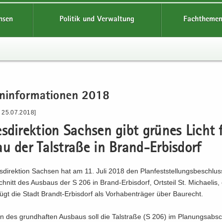
hsen
Politik und Verwaltung
Fachthemen
n­in­for­ma­tio­nen 2018
- 25.07.2018]
s­di­rek­ti­on Sach­sen gibt grü­nes Licht 
u der Tal­stra­ße in Brand-​Erbisdorf
­di­rek­ti­on Sach­sen hat am 11. Juli 2018 den Plan­fest­stel­lungs­be­schlu
chnitt des Aus­baus der S 206 in Brand-​Erbisdorf, Orts­teil St. Mi­chae­lis, e
ügt die Stadt Brandt-​Erbisdorf als Vor­ha­ben­trä­ger über Bau­recht.
 des grund­haf­ten Aus­baus soll die Tal­stra­ße (S 206) im Pla­nungs­ab­sc