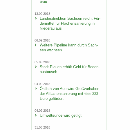
brau
13.09.2018
Lan­des­di­rek­ti­on Sach­sen reicht För­
der­mit­tel für Flä­chen­sa­nie­rung in
Nie­der­au aus
06.09.2018
Wei­te­re Pipe­line kann durch Sach­
sen wach­sen
05.09.2018
Stadt Plau­en er­hält Geld für Bo­den­
aus­tausch
04.09.2018
Öst­lich von Aue wird Groß­vor­ha­ben
der Alt­las­ten­sa­nie­rung mit 655 000
Euro ge­för­dert
04.09.2018
Um­welt­sün­de wird ge­tilgt
31.08.2018