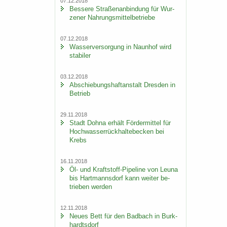
07.12.2018
Bes­se­re Stra­ßen­an­bin­dung für Wur­
ze­ner Nah­rungs­mit­tel­be­trie­be
07.12.2018
Was­ser­ver­sor­gung in Naun­hof wird
sta­bi­ler
03.12.2018
Ab­schie­bungs­haft­an­stalt Dres­den in
Be­trieb
29.11.2018
Stadt Dohna er­hält För­der­mit­tel für
Hoch­was­ser­rück­hal­te­be­cken bei
Krebs
16.11.2018
Öl- und Kraftstoff-​Pipeline von Leuna
bis Hart­manns­dorf kann wei­ter be­
trie­ben wer­den
12.11.2018
Neues Bett für den Bad­bach in Burk­
hardts­dorf