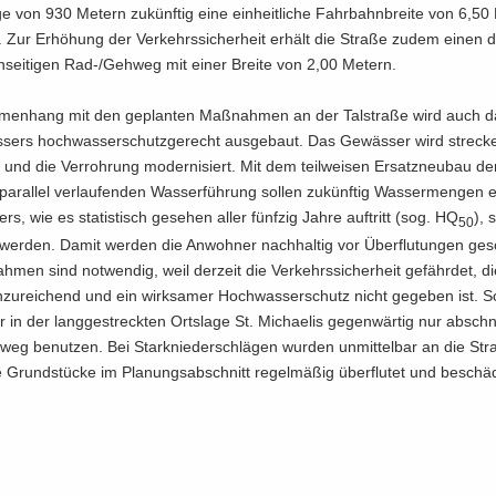
 von 930 Me­tern zu­künf­tig eine ein­heit­li­che Fahr­bahn­brei­te von 6,50
. Zur Er­hö­hung der Ver­kehrs­si­cher­heit er­hält die Stra­ße zudem einen 
­sei­ti­gen Rad-/Geh­weg mit einer Brei­te von 2,00 Me­tern.
men­hang mit den ge­plan­ten Maß­nah­men an der Tal­stra­ße wird auch da
­sers hoch­was­ser­schutz­ge­recht aus­ge­baut. Das Ge­wäs­ser wird stre­cke
rt und die Ver­roh­rung mo­der­ni­siert. Mit dem teil­wei­sen Er­satz­neu­bau der 
ar­al­lel ver­lau­fen­den Was­ser­füh­rung sol­len zu­künf­tig Was­ser­men­gen 
rs, wie es sta­tis­tisch ge­se­hen aller fünf­zig Jahre auf­tritt (sog. HQ
), 
50
 wer­den. Damit wer­den die An­woh­ner nach­hal­tig vor Über­flu­tun­gen ge­s
­men sind not­wen­dig, weil der­zeit die Ver­kehrs­si­cher­heit ge­fähr­det, d
­zu­rei­chend und ein wirk­sa­mer Hoch­was­ser­schutz nicht ge­ge­ben ist. 
 in der lang­ge­streck­ten Orts­la­ge St. Mi­chae­lis ge­gen­wär­tig nur ab­schni
eg be­nut­zen. Bei Stark­nie­der­schlä­gen wur­den un­mit­tel­bar an die Str
 Grund­stü­cke im Pla­nungs­ab­schnitt re­gel­mä­ßig über­flu­tet und be­schä­