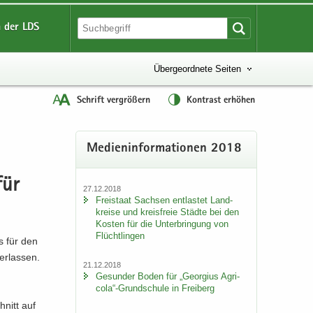
 der LDS
Übergeordnete Seiten
Schrift vergrößern
Kontrast erhöhen
Me­di­en­in­for­ma­tio­nen 2018
für
27.12.2018
Frei­staat Sach­sen ent­las­tet Land­
krei­se und kreis­freie Städ­te bei den
Kos­ten für die Un­ter­brin­gung von
Flücht­lin­gen
ss für den
r­las­sen.
21.12.2018
Ge­sun­der Boden für „Ge­or­gi­us Agri­
co­la“-​Grundschule in Frei­berg
hnitt auf