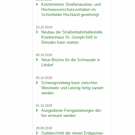
Kom­bi­nier­tes Straßenausbau-​ und
Hoch­was­ser­schutz­vor­ha­ben im
Schön­fel­der Hoch­land ge­neh­migt
10.10.2018
Neu­bau der Stra­ßen­bahn­hal­te­stel­le
Kran­ken­haus St.-​Joseph-Stift in
Dres­den kann star­ten
05.10.2018
Neue Brü­cke für die Schnau­der in
Litt­dorf
05.10.2018
Scheergrund­weg kann zwi­schen
Wes­te­witz und Leis­nig fer­tig sa­niert
wer­den
01.10.2018
Aus­ge­dien­te Fern­gas­lei­tun­gen dür­
fen er­neu­ert wer­den
28.09.2018
Süd­ab­schnitt der neuen Erd­gas­tras­