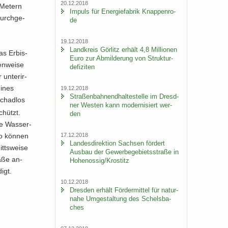
20.12.2018
 Me­tern
Im­puls für En­er­gie­fa­brik Knap­pen­ro­
durch­ge­
de
19.12.2018
Land­kreis Gör­litz er­hält 4,8 Mil­lio­nen
s Er­bis­
Euro zur Ab­mil­de­rung von Struk­tur­
n­wei­se
de­fi­zi­ten
un­ter­ir­
eines
19.12.2018
Stra­ßen­bah­nend­hal­te­stel­le im Dresd­
schad­los
ner Wes­ten kann mo­der­ni­siert wer­
chützt.
den
ie Was­ser­
17.12.2018
So kön­nen
Lan­des­di­rek­ti­on Sach­sen för­dert
tts­wei­se
Aus­bau der Ge­wer­be­ge­biets­stra­ße in
a­ße an­
Ho­he­nos­sig/Krostitz
digt.
10.12.2018
Dres­den er­hält För­der­mit­tel für na­tur­
na­he Um­ge­stal­tung des Schels­ba­
ches