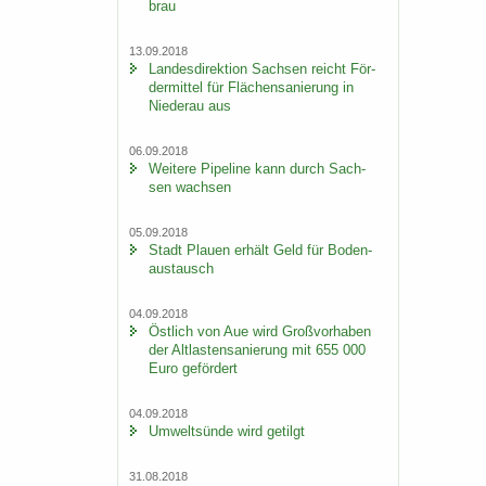
brau
13.09.2018
Lan­des­di­rek­ti­on Sach­sen reicht För­
der­mit­tel für Flä­chen­sa­nie­rung in
Nie­der­au aus
06.09.2018
Wei­te­re Pipe­line kann durch Sach­
sen wach­sen
05.09.2018
Stadt Plau­en er­hält Geld für Bo­den­
aus­tausch
04.09.2018
Öst­lich von Aue wird Groß­vor­ha­ben
der Alt­las­ten­sa­nie­rung mit 655 000
Euro ge­för­dert
04.09.2018
Um­welt­sün­de wird ge­tilgt
31.08.2018