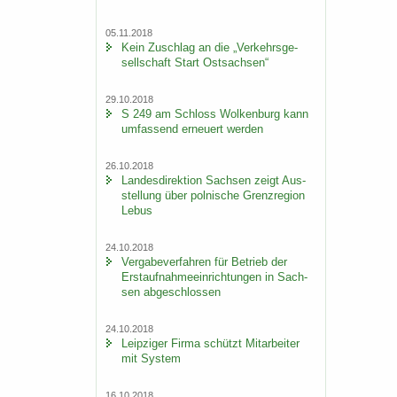
05.11.2018
Kein Zu­schlag an die „Ver­kehrs­ge­
sell­schaft Start Ost­sach­sen“
29.10.2018
S 249 am Schloss Wol­ken­burg kann
um­fas­send er­neu­ert wer­den
26.10.2018
Lan­des­di­rek­ti­on Sach­sen zeigt Aus­
stel­lung über pol­ni­sche Grenz­re­gi­on
Lebus
24.10.2018
Ver­ga­be­ver­fah­ren für Be­trieb der
Erst­auf­nah­me­ein­rich­tun­gen in Sach­
sen ab­ge­schlos­sen
24.10.2018
Leip­zi­ger Firma schützt Mit­ar­bei­ter
mit Sys­tem
16.10.2018