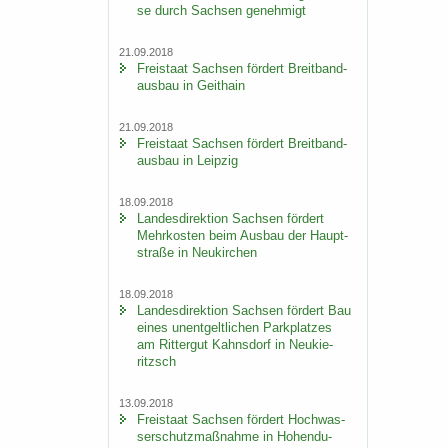
se durch Sach­sen ge­neh­migt
21.09.2018
Frei­staat Sach­sen för­dert Breit­band­
aus­bau in Geit­hain
21.09.2018
Frei­staat Sach­sen för­dert Breit­band­
aus­bau in Leip­zig
18.09.2018
Lan­des­di­rek­ti­on Sach­sen för­dert
Mehr­kos­ten beim Aus­bau der Haupt­
stra­ße in Neu­kir­chen
18.09.2018
Lan­des­di­rek­ti­on Sach­sen för­dert Bau
eines un­ent­gelt­li­chen Park­plat­zes
am Rit­ter­gut Kahns­dorf in Neu­kie­
ritzsch
13.09.2018
Frei­staat Sach­sen för­dert Hoch­was­
ser­schutz­maß­nah­me in Ho­hen­du­