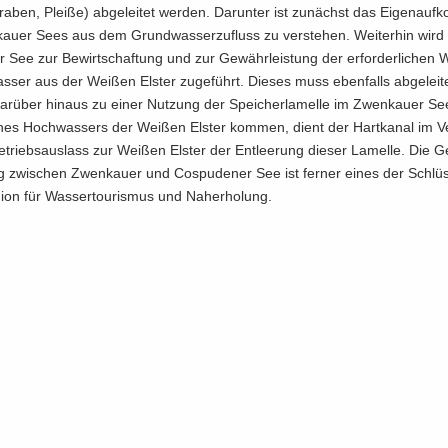
gra­ben, Plei­ße) ab­ge­lei­tet wer­den. Dar­un­ter ist zu­nächst das Ei­gen­auf
u­er Sees aus dem Grund­was­ser­zu­fluss zu ver­ste­hen. Wei­ter­hin wir
See zur Be­wirt­schaf­tung und zur Ge­währ­leis­tung der er­for­der­li­chen 
Was­ser aus der Wei­ßen Els­ter zu­ge­führt. Die­ses muss eben­falls ab­ge­lei­
dar­über hin­aus zu einer Nut­zung der Spei­cher­la­mel­le im Zwenkau­er S
ines Hoch­was­sers der Wei­ßen Els­ter kom­men, dient der Hart­ka­nal im V
triebs­aus­lass zur Wei­ßen Els­ter der Ent­lee­rung die­ser La­mel­le. Die G
g zwi­schen Zwenkau­er und Cos­pu­de­ner See ist fer­ner eines der Schlüs­s
i­on für Was­ser­tou­ris­mus und Nah­erho­lung.