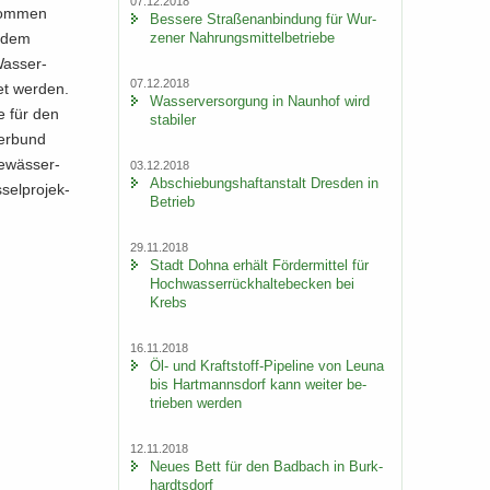
07.12.2018
­kom­men
Bes­se­re Stra­ßen­an­bin­dung für Wur­
ze­ner Nah­rungs­mit­tel­be­trie­be
d dem
Was­ser­
07.12.2018
tet wer­den.
Was­ser­ver­sor­gung in Naun­hof wird
ee für den
sta­bi­ler
er­bund
e­wäs­ser­
03.12.2018
Ab­schie­bungs­haft­an­stalt Dres­den in
el­pro­jek­
Be­trieb
29.11.2018
Stadt Dohna er­hält För­der­mit­tel für
Hoch­was­ser­rück­hal­te­be­cken bei
Krebs
16.11.2018
Öl- und Kraftstoff-​Pipeline von Leuna
bis Hart­manns­dorf kann wei­ter be­
trie­ben wer­den
12.11.2018
Neues Bett für den Bad­bach in Burk­
hardts­dorf