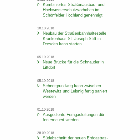
Kom­bi­nier­tes Straßenausbau-​ und
Hoch­was­ser­schutz­vor­ha­ben im
Schön­fel­der Hoch­land ge­neh­migt
10.10.2018
Neu­bau der Stra­ßen­bahn­hal­te­stel­le
Kran­ken­haus St.-​Joseph-Stift in
Dres­den kann star­ten
05.10.2018
Neue Brü­cke für die Schnau­der in
Litt­dorf
05.10.2018
Scheergrund­weg kann zwi­schen
Wes­te­witz und Leis­nig fer­tig sa­niert
wer­den
01.10.2018
Aus­ge­dien­te Fern­gas­lei­tun­gen dür­
fen er­neu­ert wer­den
28.09.2018
Süd­ab­schnitt der neuen Erd­gas­tras­