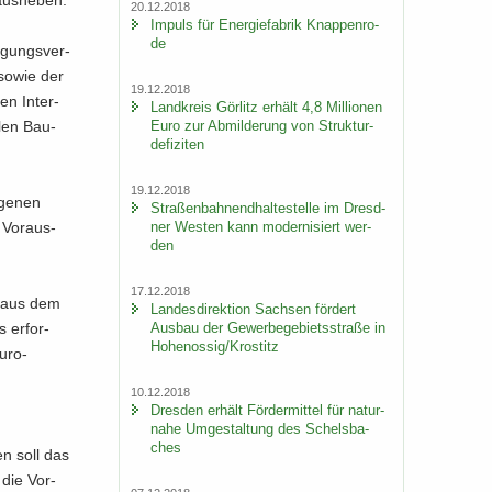
20.12.2018
Im­puls für En­er­gie­fa­brik Knap­pen­ro­
de
i­gungs­ver­
V sowie der
19.12.2018
en In­ter­
Land­kreis Gör­litz er­hält 4,8 Mil­lio­nen
Euro zur Ab­mil­de­rung von Struk­tur­
­len Bau­
de­fi­zi­ten
19.12.2018
­ge­nen
Stra­ßen­bah­nend­hal­te­stel­le im Dresd­
ner Wes­ten kann mo­der­ni­siert wer­
 Vor­aus­
den
17.12.2018
el aus dem
Lan­des­di­rek­ti­on Sach­sen för­dert
Aus­bau der Ge­wer­be­ge­biets­stra­ße in
 er­for­
Ho­he­nos­sig/Krostitz
Euro-
10.12.2018
Dres­den er­hält För­der­mit­tel für na­tur­
na­he Um­ge­stal­tung des Schels­ba­
ches
en soll das
 die Vor­