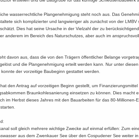
­li­che was­ser­recht­li­che Plan­ge­neh­mi­gung steht noch aus. Das Ge­neh­m
stal­te­te sich kom­pli­zier­ter und lang­wie­ri­ger als zu­nächst von der LMB
schätzt. Dies hat seine Ur­sa­che in der Viel­zahl der zu be­rück­sich­ti­gen­d
ter an­de­rem im Be­reich des Na­tur­schut­zes, aber auch im an­spruchs­vol
t davon aus, dass die von den Trä­gern öf­fent­li­cher Be­lan­ge vor­ge­tra
ge­löst und die Plan­ge­neh­mi­gung er­teilt wer­den kann. Nur unter die­sen
 konn­te der vor­zei­ti­ge Bau­be­ginn ge­stat­tet wer­den.
t den An­trag auf vor­zei­ti­gen Be­ginn ge­stellt, um Fi­nan­zie­rungs­mit­t
gs­ab­kom­men Braun­koh­le­sa­nie­rung ein­set­zen zu kön­nen. Dies macht es
och im Herbst die­ses Jah­res mit den Bau­ar­bei­ten für das 80-​Millionen-
star­ten.
nd:
a­nal soll gleich meh­re­re wich­ti­ge Zwe­cke auf ein­mal er­fül­len: Zum ein
s­was­ser aus dem Zwenkau­er See über den Cos­pu­de­ner See wei­ter in