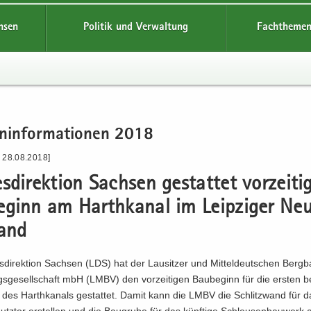
hsen
Politik und Verwaltung
Fachthemen
n­in­for­ma­tio­nen 2018
- 28.08.2018]
s­di­rek­ti­on Sach­sen ge­stat­tet vor­zei­ti
e­ginn am Harth­ka­nal im Leip­zi­ger Ne
land
­di­rek­ti­on Sach­sen (LDS) hat der Lau­sit­zer und Mit­tel­deut­schen Bergb
sgesellschaft mbH (LMBV) den vor­zei­ti­gen Bau­be­ginn für die ers­ten be
te des Harth­ka­nals ge­stat­tet. Damit kann die LMBV die Schlitz­wand für 
utz­tor er­stel­len und die Bau­gru­be für das künf­ti­ge Schleu­sen­bau­werk 