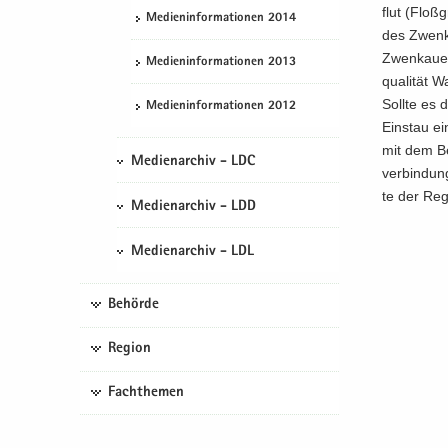
flut (Floß­
Me­di­en­in­for­ma­tio­nen 2014
des Zwenka
Zwenkau­er 
Me­di­en­in­for­ma­tio­nen 2013
qua­li­tät 
Soll­te es 
Me­di­en­in­for­ma­tio­nen 2012
Ein­stau e
mit dem Be­
Medienarchiv - LDC
ver­bin­dun
te der Re­g
Medienarchiv - LDD
Medienarchiv - LDL
Behörde
Region
Fachthemen