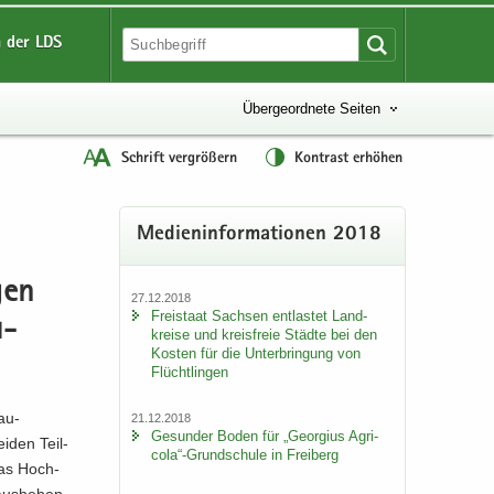
 der LDS
Übergeordnete Seiten
Schrift vergrößern
Kontrast erhöhen
Me­di­en­in­for­ma­tio­nen 2018
­gen
27.12.2018
Frei­staat Sach­sen ent­las­tet Land­
u­
krei­se und kreis­freie Städ­te bei den
Kos­ten für die Un­ter­brin­gung von
Flücht­lin­gen
au-​
21.12.2018
Ge­sun­der Boden für „Ge­or­gi­us Agri­
i­den Teil­
co­la“-​Grundschule in Frei­berg
das Hoch­
aus­he­ben.