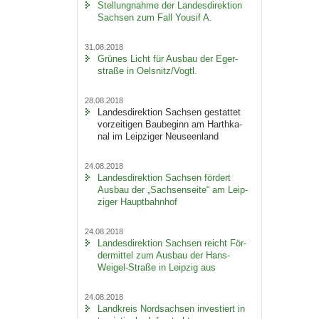
Stel­lung­nah­me der Lan­des­di­rek­ti­on
Sach­sen zum Fall You­sif A.
31.08.2018
Grü­nes Licht für Aus­bau der Eger­
stra­ße in Oels­nitz/Vogtl.
28.08.2018
Lan­des­di­rek­ti­on Sach­sen ge­stat­tet
vor­zei­ti­gen Bau­be­ginn am Harth­ka­
nal im Leip­zi­ger Neu­seen­land
24.08.2018
Lan­des­di­rek­ti­on Sach­sen för­dert
Aus­bau der „Sach­sen­sei­te“ am Leip­
zi­ger Haupt­bahn­hof
24.08.2018
Lan­des­di­rek­ti­on Sach­sen reicht För­
der­mit­tel zum Aus­bau der Hans-​
Weigel-Straße in Leip­zig aus
24.08.2018
Land­kreis Nord­sach­sen in­ves­tiert in