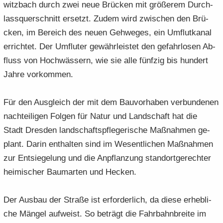
witz­bach durch zwei neue Brü­cken mit grö­ße­rem Durch­
lass­quer­schnitt er­setzt. Zudem wird zwi­schen den Brü­
cken, im Be­reich des neuen Geh­we­ges, ein Um­flut­ka­nal
er­rich­tet. Der Um­flu­ter ge­währ­leis­tet den ge­fahr­lo­sen Ab­
fluss von Hoch­wäs­sern, wie sie alle fünf­zig bis hun­dert
Jahre vor­kom­men.
Für den Aus­gleich der mit dem Bau­vor­ha­ben ver­bun­de­nen
nach­tei­li­gen Fol­gen für Natur und Land­schaft hat die
Stadt Dres­den land­schafts­pfle­ge­ri­sche Maß­nah­men ge­
plant. Darin ent­hal­ten sind im We­sent­li­chen Maß­nah­men
zur Ent­sie­ge­lung und die An­pflan­zung stand­ort­ge­rech­ter
hei­mi­scher Baum­ar­ten und He­cken.
Der Aus­bau der Stra­ße ist er­for­der­lich, da diese er­heb­li­
che Män­gel auf­weist. So be­trägt die Fahr­bahn­brei­te im