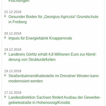
Flücht­lin­gen
21.12.2018
Ge­sun­der Boden für „Ge­or­gi­us Agri­co­la“-​Grundschule
in Frei­berg
20.12.2018
Im­puls für En­er­gie­fa­brik Knap­pen­ro­de
19.12.2018
Land­kreis Gör­litz er­hält 4,8 Mil­lio­nen Euro zur Ab­mil­
de­rung von Struk­tur­de­fi­zi­ten
19.12.2018
Stra­ßen­bah­nend­hal­te­stel­le im Dresd­ner Wes­ten kann
mo­der­ni­siert wer­den
17.12.2018
Lan­des­di­rek­ti­on Sach­sen för­dert Aus­bau der Ge­wer­be­
ge­biets­stra­ße in Ho­he­nos­sig/Krostitz