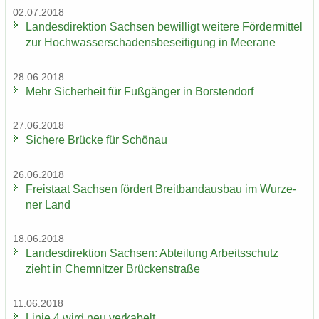
02.07.2018
Lan­des­di­rek­ti­on Sach­sen be­wil­ligt wei­te­re För­der­mit­tel
zur Hoch­was­ser­scha­dens­be­sei­ti­gung in Meer­a­ne
28.06.2018
Mehr Si­cher­heit für Fuß­gän­ger in Bors­ten­dorf
27.06.2018
Si­che­re Brü­cke für Schön­au
26.06.2018
Frei­staat Sach­sen för­dert Breit­band­aus­bau im Wur­ze­
ner Land
18.06.2018
Lan­des­di­rek­ti­on Sach­sen: Ab­tei­lung Ar­beits­schutz
zieht in Chem­nit­zer Brü­cken­stra­ße
11.06.2018
Linie 4 wird neu ver­ka­belt