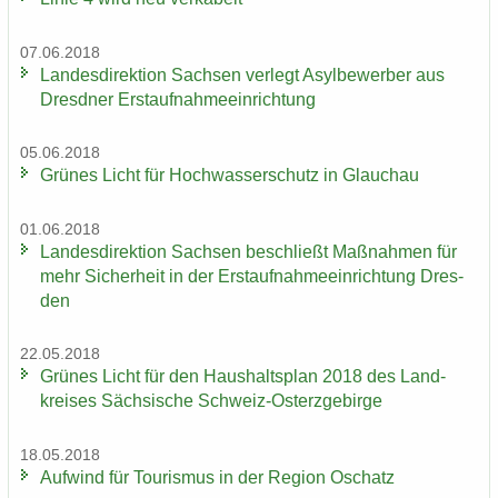
07.06.2018
Lan­des­di­rek­ti­on Sach­sen ver­legt Asyl­be­wer­ber aus
Dresd­ner Erst­auf­nah­me­ein­rich­tung
05.06.2018
Grü­nes Licht für Hoch­was­ser­schutz in Glauch­au
01.06.2018
Lan­des­di­rek­ti­on Sach­sen be­schließt Maß­nah­men für
mehr Si­cher­heit in der Erst­auf­nah­me­ein­rich­tung Dres­
den
22.05.2018
Grü­nes Licht für den Haus­halts­plan 2018 des Land­
krei­ses Säch­si­sche Schweiz-​Osterzgebirge
18.05.2018
Auf­wind für Tou­ris­mus in der Re­gi­on Oschatz