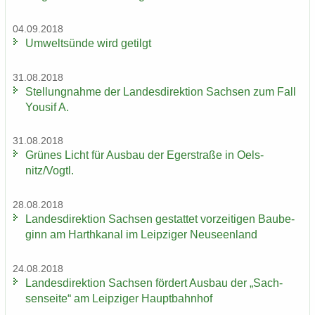
04.09.2018
Um­welt­sün­de wird ge­tilgt
31.08.2018
Stel­lung­nah­me der Lan­des­di­rek­ti­on Sach­sen zum Fall
You­sif A.
31.08.2018
Grü­nes Licht für Aus­bau der Eger­stra­ße in Oels­
nitz/Vogtl.
28.08.2018
Lan­des­di­rek­ti­on Sach­sen ge­stat­tet vor­zei­ti­gen Bau­be­
ginn am Harth­ka­nal im Leip­zi­ger Neu­seen­land
24.08.2018
Lan­des­di­rek­ti­on Sach­sen för­dert Aus­bau der „Sach­
sen­sei­te“ am Leip­zi­ger Haupt­bahn­hof