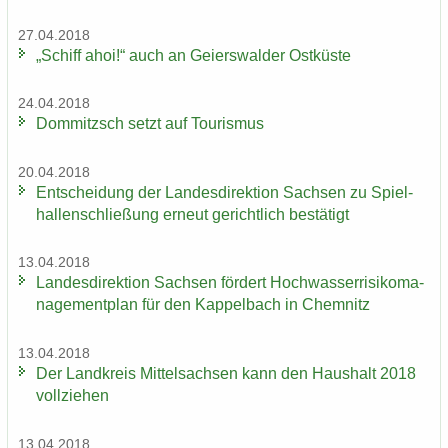
27.04.2018
„Schiff ahoi!“ auch an Gei­ers­wal­der Ost­küs­te
24.04.2018
Dom­mitzsch setzt auf Tou­ris­mus
20.04.2018
Ent­schei­dung der Lan­des­di­rek­ti­on Sach­sen zu Spiel­
hal­len­schlie­ßung er­neut ge­richt­lich be­stä­tigt
13.04.2018
Lan­des­di­rek­ti­on Sach­sen för­dert Hoch­was­ser­ri­si­ko­ma­
nage­ment­plan für den Kap­pel­bach in Chem­nitz
13.04.2018
Der Land­kreis Mit­tel­sach­sen kann den Haus­halt 2018
voll­zie­hen
13.04.2018