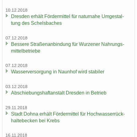
10.12.2018
Dres­den er­hält För­der­mit­tel für na­tur­na­he Um­ge­stal­
tung des Schels­ba­ches
07.12.2018
Bes­se­re Stra­ßen­an­bin­dung für Wur­ze­ner Nah­rungs­
mit­tel­be­trie­be
07.12.2018
Was­ser­ver­sor­gung in Naun­hof wird sta­bi­ler
03.12.2018
Ab­schie­bungs­haft­an­stalt Dres­den in Be­trieb
29.11.2018
Stadt Dohna er­hält För­der­mit­tel für Hoch­was­ser­rück­
hal­te­be­cken bei Krebs
16.11.2018