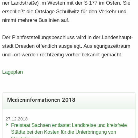
ner Land­stra­ße) im Wes­ten mit der S 177 im Osten. Sie
er­schließt die Orts­la­ge Schull­witz für den Ver­kehr und
nimmt meh­re­re Bus­li­ni­en auf.
Der Plan­fest­stel­lungs­be­schluss wird in der Lan­des­haupt­
stadt Dres­den öf­fent­lich aus­ge­legt. Aus­le­gungs­zeit­raum
und -ort wer­den recht­zei­tig vor­her be­kannt ge­macht.
La­ge­plan
Me­di­en­in­for­ma­tio­nen 2018
27.12.2018
Frei­staat Sach­sen ent­las­tet Land­krei­se und kreis­freie
Städ­te bei den Kos­ten für die Un­ter­brin­gung von