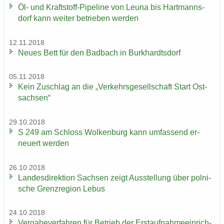
Öl- und Kraftstoff-​Pipeline von Leuna bis Hart­manns­
dorf kann wei­ter be­trie­ben wer­den
12.11.2018
Neues Bett für den Bad­bach in Burk­hardts­dorf
05.11.2018
Kein Zu­schlag an die „Ver­kehrs­ge­sell­schaft Start Ost­
sach­sen“
29.10.2018
S 249 am Schloss Wol­ken­burg kann um­fas­send er­
neu­ert wer­den
26.10.2018
Lan­des­di­rek­ti­on Sach­sen zeigt Aus­stel­lung über pol­ni­
sche Grenz­re­gi­on Lebus
24.10.2018
Ver­ga­be­ver­fah­ren für Be­trieb der Erst­auf­nah­me­ein­rich­