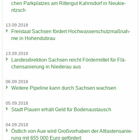
chen Park­plat­zes am Rit­ter­gut Kahns­dorf in Neu­kie­
ritzsch
13.09.2018
Frei­staat Sach­sen för­dert Hoch­was­ser­schutz­maß­nah­
me in Ho­hen­du­brau
13.09.2018
Lan­des­di­rek­ti­on Sach­sen reicht För­der­mit­tel für Flä­
chen­sa­nie­rung in Nie­der­au aus
06.09.2018
Wei­te­re Pipe­line kann durch Sach­sen wach­sen
05.09.2018
Stadt Plau­en er­hält Geld für Bo­den­aus­tausch
04.09.2018
Öst­lich von Aue wird Groß­vor­ha­ben der Alt­las­ten­sa­nie­
rung mit 655 000 Euro ge­för­dert