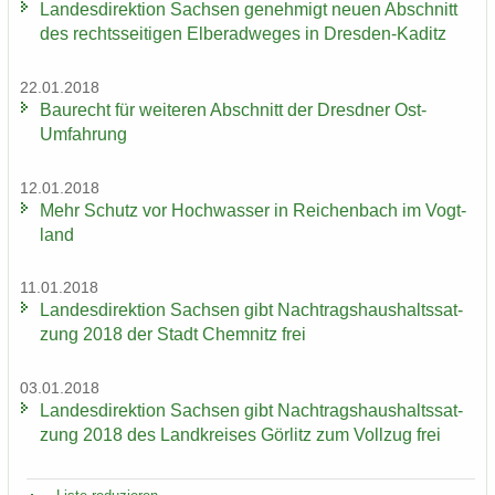
Lan­des­di­rek­ti­on Sach­sen ge­neh­migt neuen Ab­schnitt
des rechts­sei­ti­gen El­be­rad­we­ges in Dresden-​Kaditz
22.01.2018
Bau­recht für wei­te­ren Ab­schnitt der Dresd­ner Ost-​
Umfahrung
12.01.2018
Mehr Schutz vor Hoch­was­ser in Rei­chen­bach im Vogt­
land
11.01.2018
Lan­des­di­rek­ti­on Sach­sen gibt Nach­trags­haus­halts­sat­
zung 2018 der Stadt Chem­nitz frei
03.01.2018
Lan­des­di­rek­ti­on Sach­sen gibt Nach­trags­haus­halts­sat­
zung 2018 des Land­krei­ses Gör­litz zum Voll­zug frei