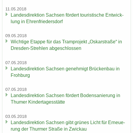
11.05.2018
Lan­des­di­rek­ti­on Sach­sen för­dert tou­ris­ti­sche Ent­wick­
lung in Eh­ren­frie­ders­dorf
09.05.2018
Wich­ti­ge Etap­pe für das Tram­pro­jekt „Os­kar­stra­ße“ in
Dresden-​Strehlen ab­ge­schlos­sen
07.05.2018
Lan­des­di­rek­ti­on Sach­sen ge­neh­migt Brü­cken­bau in
Froh­burg
07.05.2018
Lan­des­di­rek­ti­on Sach­sen för­dert Bo­den­sa­nie­rung in
Thu­mer Kin­der­ta­ges­stät­te
03.05.2018
Lan­des­di­rek­ti­on Sach­sen gibt grü­nes Licht für Er­neue­
rung der Thur­mer Stra­ße in Zwi­ckau