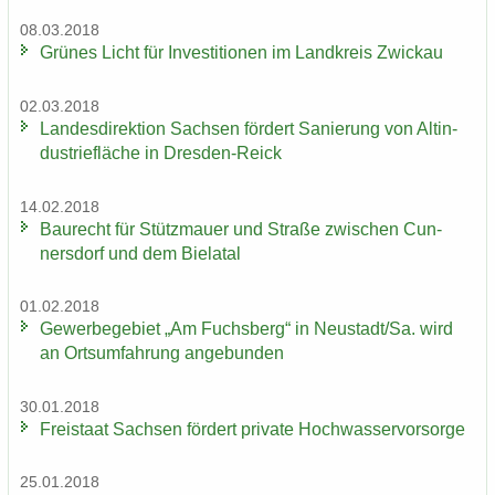
08.03.2018
Grü­nes Licht für In­ves­ti­tio­nen im Land­kreis Zwi­ckau
02.03.2018
Lan­des­di­rek­ti­on Sach­sen för­dert Sa­nie­rung von Alt­in­
dus­trie­flä­che in Dresden-​Reick
14.02.2018
Bau­recht für Stütz­mau­er und Stra­ße zwi­schen Cun­
ners­dorf und dem Bie­la­tal
01.02.2018
Ge­wer­be­ge­biet „Am Fuchs­berg“ in Neu­stadt/Sa. wird
an Orts­um­fah­rung an­ge­bun­den
30.01.2018
Frei­staat Sach­sen för­dert pri­va­te Hoch­was­ser­vor­sor­ge
25.01.2018