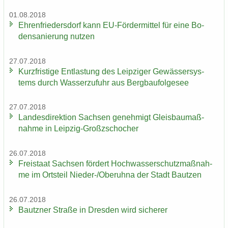
01.08.2018
Eh­ren­frie­ders­dorf kann EU-​Fördermittel für eine Bo­
den­sa­nie­rung nut­zen
27.07.2018
Kurz­fris­ti­ge Ent­las­tung des Leip­zi­ger Ge­wäs­ser­sys­
tems durch Was­ser­zu­fuhr aus Berg­bau­fol­ge­see
27.07.2018
Lan­des­di­rek­ti­on Sach­sen ge­neh­migt Gleis­bau­maß­
nah­me in Leipzig-​Großzschocher
26.07.2018
Frei­staat Sach­sen för­dert Hoch­was­ser­schutz­maß­nah­
me im Orts­teil Nieder-​/Ober­uh­na der Stadt Baut­zen
26.07.2018
Bautz­ner Stra­ße in Dres­den wird si­che­rer