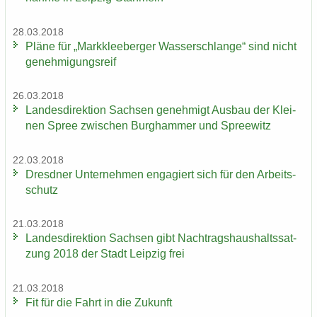
28.03.2018
Pläne für „Mark­klee­ber­ger Was­ser­schlan­ge“ sind nicht
ge­neh­mi­gungs­reif
26.03.2018
Lan­des­di­rek­ti­on Sach­sen ge­neh­migt Aus­bau der Klei­
nen Spree zwi­schen Burg­ham­mer und Spree­witz
22.03.2018
Dresd­ner Un­ter­neh­men en­ga­giert sich für den Ar­beits­
schutz
21.03.2018
Lan­des­di­rek­ti­on Sach­sen gibt Nach­trags­haus­halts­sat­
zung 2018 der Stadt Leip­zig frei
21.03.2018
Fit für die Fahrt in die Zu­kunft