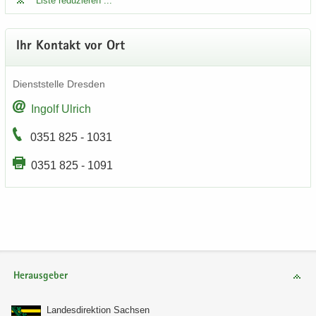
Liste re­du­zie­ren ...
Ihr Kon­takt vor Ort
Dienst­stel­le Dres­den
In­golf Ul­rich
0351 825 - 1031
0351 825 - 1091
Herausgeber
Lan­des­di­rek­ti­on Sach­sen