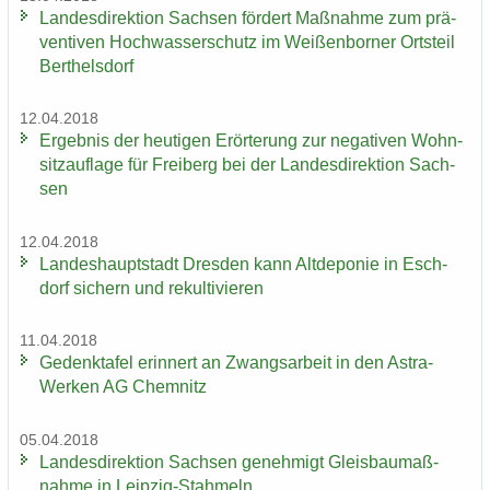
Lan­des­di­rek­ti­on Sach­sen för­dert Maß­nah­me zum prä­
ven­ti­ven Hoch­was­ser­schutz im Wei­ßen­bor­ner Orts­teil
Bert­hels­dorf
12.04.2018
Er­geb­nis der heu­ti­gen Er­ör­te­rung zur ne­ga­ti­ven Wohn­
sitz­auf­la­ge für Frei­berg bei der Lan­des­di­rek­ti­on Sach­
sen
12.04.2018
Lan­des­haupt­stadt Dres­den kann Alt­de­po­nie in Esch­
dorf si­chern und re­kul­ti­vie­ren
11.04.2018
Ge­denk­ta­fel er­in­nert an Zwangs­ar­beit in den Astra-​
Werken AG Chem­nitz
05.04.2018
Lan­des­di­rek­ti­on Sach­sen ge­neh­migt Gleis­bau­maß­
nah­me in Leipzig-​Stahmeln