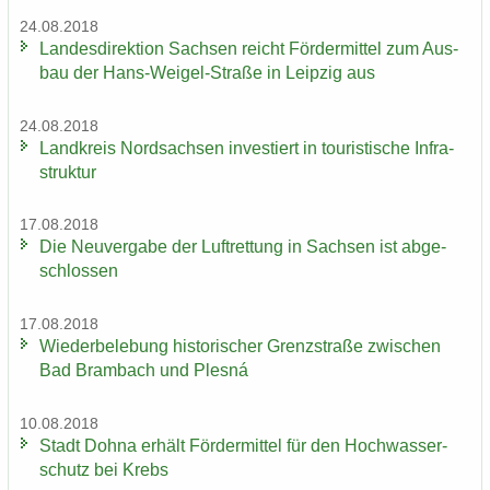
24.08.2018
Lan­des­di­rek­ti­on Sach­sen reicht För­der­mit­tel zum Aus­
bau der Hans-​Weigel-Straße in Leip­zig aus
24.08.2018
Land­kreis Nord­sach­sen in­ves­tiert in tou­ris­ti­sche In­fra­
struk­tur
17.08.2018
Die Neu­ver­ga­be der Luft­ret­tung in Sach­sen ist ab­ge­
schlos­sen
17.08.2018
Wie­der­be­le­bung his­to­ri­scher Grenz­stra­ße zwi­schen
Bad Brambach und Plesná
10.08.2018
Stadt Dohna er­hält För­der­mit­tel für den Hoch­was­ser­
schutz bei Krebs