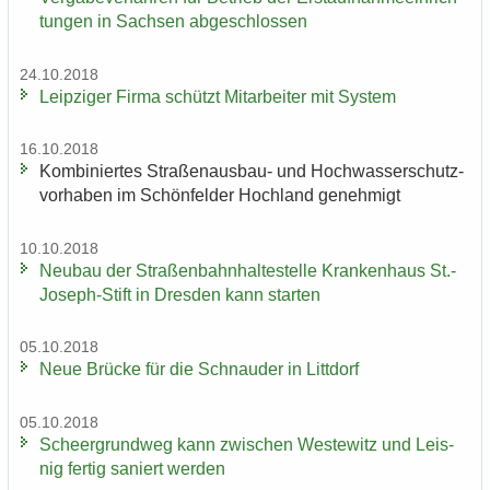
tun­gen in Sach­sen ab­ge­schlos­sen
24.10.2018
Leip­zi­ger Firma schützt Mit­ar­bei­ter mit Sys­tem
16.10.2018
Kom­bi­nier­tes Straßenausbau-​ und Hoch­was­ser­schutz­
vor­ha­ben im Schön­fel­der Hoch­land ge­neh­migt
10.10.2018
Neu­bau der Stra­ßen­bahn­hal­te­stel­le Kran­ken­haus St.-​
Joseph-Stift in Dres­den kann star­ten
05.10.2018
Neue Brü­cke für die Schnau­der in Litt­dorf
05.10.2018
Scheergrund­weg kann zwi­schen Wes­te­witz und Leis­
nig fer­tig sa­niert wer­den