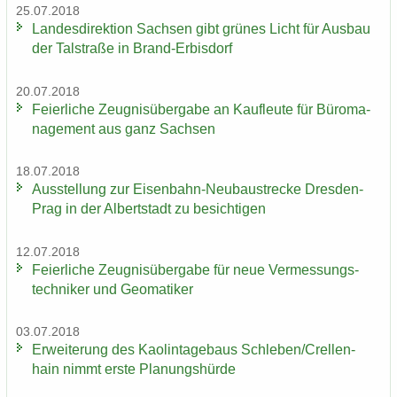
25.07.2018
Lan­des­di­rek­ti­on Sach­sen gibt grü­nes Licht für Aus­bau
der Tal­stra­ße in Brand-​Erbisdorf
20.07.2018
Fei­er­li­che Zeug­nis­über­ga­be an Kauf­leu­te für Bü­ro­ma­
nage­ment aus ganz Sach­sen
18.07.2018
Aus­stel­lung zur Eisenbahn-​Neubaustrecke Dresden-​
Prag in der Al­bert­stadt zu be­sich­ti­gen
12.07.2018
Fei­er­li­che Zeug­nis­über­ga­be für neue Ver­mes­sungs­
tech­ni­ker und Geo­ma­ti­ker
03.07.2018
Er­wei­te­rung des Kao­lin­ta­ge­baus Schle­ben/Crel­len­
hain nimmt erste Pla­nungs­hür­de