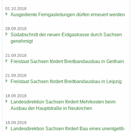
01.10.2018
Aus­ge­dien­te Fern­gas­lei­tun­gen dür­fen er­neu­ert wer­den
28.09.2018
Süd­ab­schnitt der neuen Erd­gas­tras­se durch Sach­sen
ge­neh­migt
21.09.2018
Frei­staat Sach­sen för­dert Breit­band­aus­bau in Geit­hain
21.09.2018
Frei­staat Sach­sen för­dert Breit­band­aus­bau in Leip­zig
18.09.2018
Lan­des­di­rek­ti­on Sach­sen för­dert Mehr­kos­ten beim
Aus­bau der Haupt­stra­ße in Neu­kir­chen
18.09.2018
Lan­des­di­rek­ti­on Sach­sen för­dert Bau eines un­ent­gelt­li­