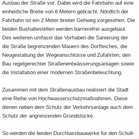
Aus­bau der Stra­ße vor. Dabei wird die Fahr­bahn auf eine
ein­heit­li­che Brei­te von 6 Me­tern ge­bracht. Nörd­lich der
Fahr­bahn ist ein 2 Meter brei­ter Geh­weg vor­ge­se­hen. Die
bei­den Bus­hal­te­stel­len wer­den bar­rie­re­frei aus­ge­baut.
Des wei­te­ren um­fasst das Vor­ha­ben die Sa­nie­rung der
die Stra­ße be­gren­zen­den Mau­ern des Dorf­tei­ches, die
Neu­ge­stal­tung der We­ge­an­schlüs­se und Zu­fahr­ten, den
Bau re­gel­ge­rech­ter Stra­ßen­ent­wäs­se­rungs­an­la­gen sowie
die In­stal­la­ti­on einer mo­der­nen Stra­ßen­be­leuch­tung.
Zu­sam­men mit dem Stra­ßen­aus­bau rea­li­siert die Stadt
eine Reihe von Hoch­was­ser­schutz­maß­nah­men. Diese
die­nen neben dem Schutz der Ver­kehrs­an­la­ge auch dem
Schutz der an­gren­zen­den Grund­stü­cke.
So wer­den die bei­den Durch­lass­bau­wer­ke für den Schull­