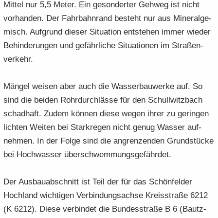
Mit­tel nur 5,5 Meter. Ein ge­son­der­ter Geh­weg ist nicht
vor­han­den. Der Fahr­bahn­rand be­steht nur aus Mi­ne­ral­ge­
misch. Auf­grund die­ser Si­tua­ti­on ent­ste­hen immer wie­der
Be­hin­de­run­gen und ge­fähr­li­che Si­tua­tio­nen im Stra­ßen­
ver­kehr.
Män­gel wei­sen aber auch die Was­ser­bau­wer­ke auf. So
sind die bei­den Rohr­durch­läs­se für den Schull­witz­bach
schad­haft. Zudem kön­nen diese wegen ihrer zu ge­rin­gen
lich­ten Wei­ten bei Stark­re­gen nicht genug Was­ser auf­
neh­men. In der Folge sind die an­gren­zen­den Grund­stü­cke
bei Hoch­was­ser über­schwem­mungs­ge­fähr­det.
Der Aus­bau­ab­schnitt ist Teil der für das Schön­fel­der
Hoch­land wich­ti­gen Ver­bin­dungs­ach­se Kreis­stra­ße 6212
(K 6212). Diese ver­bin­det die Bun­des­stra­ße B 6 (Bautz­