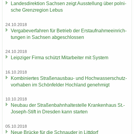
Lan­des­di­rek­ti­on Sach­sen zeigt Aus­stel­lung über pol­ni­
sche Grenz­re­gi­on Lebus
24.10.2018
Ver­ga­be­ver­fah­ren für Be­trieb der Erst­auf­nah­me­ein­rich­
tun­gen in Sach­sen ab­ge­schlos­sen
24.10.2018
Leip­zi­ger Firma schützt Mit­ar­bei­ter mit Sys­tem
16.10.2018
Kom­bi­nier­tes Straßenausbau-​ und Hoch­was­ser­schutz­
vor­ha­ben im Schön­fel­der Hoch­land ge­neh­migt
10.10.2018
Neu­bau der Stra­ßen­bahn­hal­te­stel­le Kran­ken­haus St.-​
Joseph-Stift in Dres­den kann star­ten
05.10.2018
Neue Brü­cke für die Schnau­der in Litt­dorf