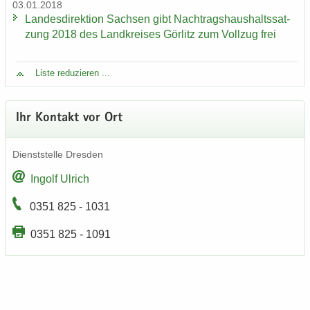
03.01.2018
Lan­des­di­rek­ti­on Sach­sen gibt Nach­trags­haus­halts­sat­
zung 2018 des Land­krei­ses Gör­litz zum Voll­zug frei
Liste re­du­zie­ren ...
Ihr Kon­takt vor Ort
Dienst­stel­le Dres­den
In­golf Ul­rich
0351 825 - 1031
0351 825 - 1091