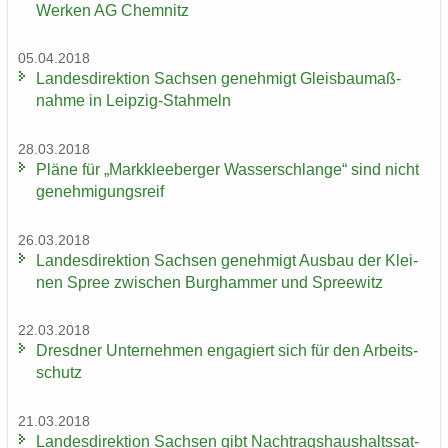
Werken AG Chem­nitz
05.04.2018
Lan­des­di­rek­ti­on Sach­sen ge­neh­migt Gleis­bau­maß­
nah­me in Leipzig-​Stahmeln
28.03.2018
Pläne für „Mark­klee­ber­ger Was­ser­schlan­ge“ sind nicht
ge­neh­mi­gungs­reif
26.03.2018
Lan­des­di­rek­ti­on Sach­sen ge­neh­migt Aus­bau der Klei­
nen Spree zwi­schen Burg­ham­mer und Spree­witz
22.03.2018
Dresd­ner Un­ter­neh­men en­ga­giert sich für den Ar­beits­
schutz
21.03.2018
Lan­des­di­rek­ti­on Sach­sen gibt Nach­trags­haus­halts­sat­