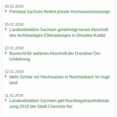
30.01.2018
Frei­staat Sach­sen för­dert pri­va­te Hoch­was­ser­vor­sor­ge
25.01.2018
Lan­des­di­rek­ti­on Sach­sen ge­neh­migt neuen Ab­schnitt
des rechts­sei­ti­gen El­be­rad­we­ges in Dresden-​Kaditz
22.01.2018
Bau­recht für wei­te­ren Ab­schnitt der Dresd­ner Ost-​
Umfahrung
12.01.2018
Mehr Schutz vor Hoch­was­ser in Rei­chen­bach im Vogt­
land
11.01.2018
Lan­des­di­rek­ti­on Sach­sen gibt Nach­trags­haus­halts­sat­
zung 2018 der Stadt Chem­nitz frei