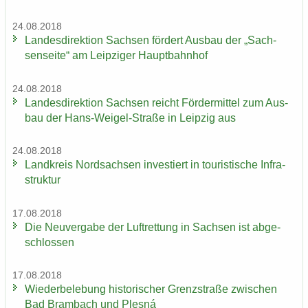
24.08.2018
Lan­des­di­rek­ti­on Sach­sen för­dert Aus­bau der „Sach­
sen­sei­te“ am Leip­zi­ger Haupt­bahn­hof
24.08.2018
Lan­des­di­rek­ti­on Sach­sen reicht För­der­mit­tel zum Aus­
bau der Hans-​Weigel-Straße in Leip­zig aus
24.08.2018
Land­kreis Nord­sach­sen in­ves­tiert in tou­ris­ti­sche In­fra­
struk­tur
17.08.2018
Die Neu­ver­ga­be der Luft­ret­tung in Sach­sen ist ab­ge­
schlos­sen
17.08.2018
Wie­der­be­le­bung his­to­ri­scher Grenz­stra­ße zwi­schen
Bad Brambach und Plesná