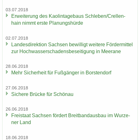
03.07.2018
Er­wei­te­rung des Kao­lin­ta­ge­baus Schle­ben/Crel­len­
hain nimmt erste Pla­nungs­hür­de
02.07.2018
Lan­des­di­rek­ti­on Sach­sen be­wil­ligt wei­te­re För­der­mit­tel
zur Hoch­was­ser­scha­dens­be­sei­ti­gung in Meer­a­ne
28.06.2018
Mehr Si­cher­heit für Fuß­gän­ger in Bors­ten­dorf
27.06.2018
Si­che­re Brü­cke für Schön­au
26.06.2018
Frei­staat Sach­sen för­dert Breit­band­aus­bau im Wur­ze­
ner Land
18.06.2018