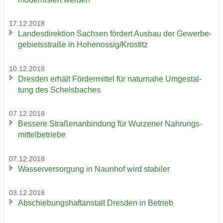
17.12.2018
Lan­des­di­rek­ti­on Sach­sen för­dert Aus­bau der Ge­wer­be­
ge­biets­stra­ße in Ho­he­nos­sig/Krostitz
10.12.2018
Dres­den er­hält För­der­mit­tel für na­tur­na­he Um­ge­stal­
tung des Schels­ba­ches
07.12.2018
Bes­se­re Stra­ßen­an­bin­dung für Wur­ze­ner Nah­rungs­
mit­tel­be­trie­be
07.12.2018
Was­ser­ver­sor­gung in Naun­hof wird sta­bi­ler
03.12.2018
Ab­schie­bungs­haft­an­stalt Dres­den in Be­trieb