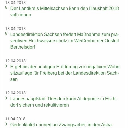
13.04.2018
Der Land­kreis Mit­tel­sach­sen kann den Haus­halt 2018
voll­zie­hen
13.04.2018
Lan­des­di­rek­ti­on Sach­sen för­dert Maß­nah­me zum prä­
ven­ti­ven Hoch­was­ser­schutz im Wei­ßen­bor­ner Orts­teil
Bert­hels­dorf
12.04.2018
Er­geb­nis der heu­ti­gen Er­ör­te­rung zur ne­ga­ti­ven Wohn­
sitz­auf­la­ge für Frei­berg bei der Lan­des­di­rek­ti­on Sach­
sen
12.04.2018
Lan­des­haupt­stadt Dres­den kann Alt­de­po­nie in Esch­
dorf si­chern und re­kul­ti­vie­ren
11.04.2018
Ge­denk­ta­fel er­in­nert an Zwangs­ar­beit in den Astra-​