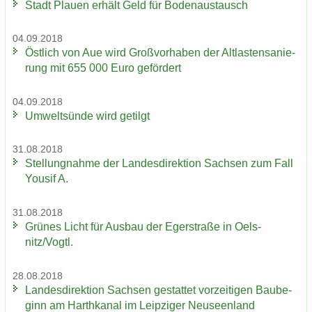
Stadt Plau­en er­hält Geld für Bo­den­aus­tausch
04.09.2018
Öst­lich von Aue wird Groß­vor­ha­ben der Alt­las­ten­sa­nie­
rung mit 655 000 Euro ge­för­dert
04.09.2018
Um­welt­sün­de wird ge­tilgt
31.08.2018
Stel­lung­nah­me der Lan­des­di­rek­ti­on Sach­sen zum Fall
You­sif A.
31.08.2018
Grü­nes Licht für Aus­bau der Eger­stra­ße in Oels­
nitz/Vogtl.
28.08.2018
Lan­des­di­rek­ti­on Sach­sen ge­stat­tet vor­zei­ti­gen Bau­be­
ginn am Harth­ka­nal im Leip­zi­ger Neu­seen­land