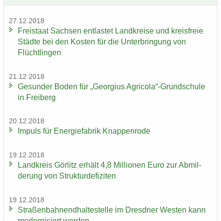
27.12.2018
Frei­staat Sach­sen ent­las­tet Land­krei­se und kreis­freie
Städ­te bei den Kos­ten für die Un­ter­brin­gung von
Flücht­lin­gen
21.12.2018
Ge­sun­der Boden für „Ge­or­gi­us Agri­co­la“-​Grundschule
in Frei­berg
20.12.2018
Im­puls für En­er­gie­fa­brik Knap­pen­ro­de
19.12.2018
Land­kreis Gör­litz er­hält 4,8 Mil­lio­nen Euro zur Ab­mil­
de­rung von Struk­tur­de­fi­zi­ten
19.12.2018
Stra­ßen­bah­nend­hal­te­stel­le im Dresd­ner Wes­ten kann
mo­der­ni­siert wer­den