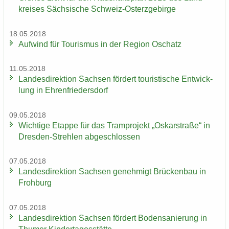
krei­ses Säch­si­sche Schweiz-​Osterzgebirge
18.05.2018
Auf­wind für Tou­ris­mus in der Re­gi­on Oschatz
11.05.2018
Lan­des­di­rek­ti­on Sach­sen för­dert tou­ris­ti­sche Ent­wick­
lung in Eh­ren­frie­ders­dorf
09.05.2018
Wich­ti­ge Etap­pe für das Tram­pro­jekt „Os­kar­stra­ße“ in
Dresden-​Strehlen ab­ge­schlos­sen
07.05.2018
Lan­des­di­rek­ti­on Sach­sen ge­neh­migt Brü­cken­bau in
Froh­burg
07.05.2018
Lan­des­di­rek­ti­on Sach­sen för­dert Bo­den­sa­nie­rung in