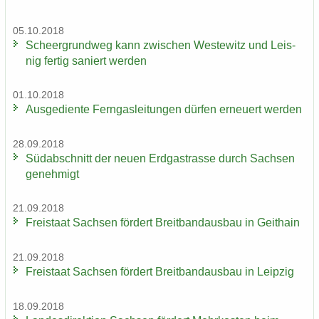
05.10.2018
Scheergrund­weg kann zwi­schen Wes­te­witz und Leis­
nig fer­tig sa­niert wer­den
01.10.2018
Aus­ge­dien­te Fern­gas­lei­tun­gen dür­fen er­neu­ert wer­den
28.09.2018
Süd­ab­schnitt der neuen Erd­gas­tras­se durch Sach­sen
ge­neh­migt
21.09.2018
Frei­staat Sach­sen för­dert Breit­band­aus­bau in Geit­hain
21.09.2018
Frei­staat Sach­sen för­dert Breit­band­aus­bau in Leip­zig
18.09.2018