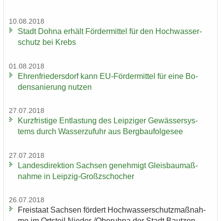
10.08.2018
Stadt Dohna er­hält För­der­mit­tel für den Hoch­was­ser­
schutz bei Krebs
01.08.2018
Eh­ren­frie­ders­dorf kann EU-​Fördermittel für eine Bo­
den­sa­nie­rung nut­zen
27.07.2018
Kurz­fris­ti­ge Ent­las­tung des Leip­zi­ger Ge­wäs­ser­sys­
tems durch Was­ser­zu­fuhr aus Berg­bau­fol­ge­see
27.07.2018
Lan­des­di­rek­ti­on Sach­sen ge­neh­migt Gleis­bau­maß­
nah­me in Leipzig-​Großzschocher
26.07.2018
Frei­staat Sach­sen för­dert Hoch­was­ser­schutz­maß­nah­
me im Orts­teil Nieder-​/Ober­uh­na der Stadt Baut­zen