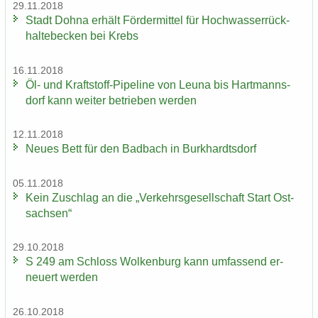
29.11.2018
Stadt Dohna er­hält För­der­mit­tel für Hoch­was­ser­rück­
hal­te­be­cken bei Krebs
16.11.2018
Öl- und Kraftstoff-​Pipeline von Leuna bis Hart­manns­
dorf kann wei­ter be­trie­ben wer­den
12.11.2018
Neues Bett für den Bad­bach in Burk­hardts­dorf
05.11.2018
Kein Zu­schlag an die „Ver­kehrs­ge­sell­schaft Start Ost­
sach­sen“
29.10.2018
S 249 am Schloss Wol­ken­burg kann um­fas­send er­
neu­ert wer­den
26.10.2018