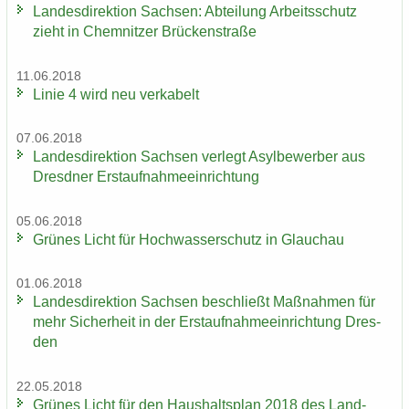
Lan­des­di­rek­ti­on Sach­sen: Ab­tei­lung Ar­beits­schutz
zieht in Chem­nit­zer Brü­cken­stra­ße
11.06.2018
Linie 4 wird neu ver­ka­belt
07.06.2018
Lan­des­di­rek­ti­on Sach­sen ver­legt Asyl­be­wer­ber aus
Dresd­ner Erst­auf­nah­me­ein­rich­tung
05.06.2018
Grü­nes Licht für Hoch­was­ser­schutz in Glauch­au
01.06.2018
Lan­des­di­rek­ti­on Sach­sen be­schließt Maß­nah­men für
mehr Si­cher­heit in der Erst­auf­nah­me­ein­rich­tung Dres­
den
22.05.2018
Grü­nes Licht für den Haus­halts­plan 2018 des Land­