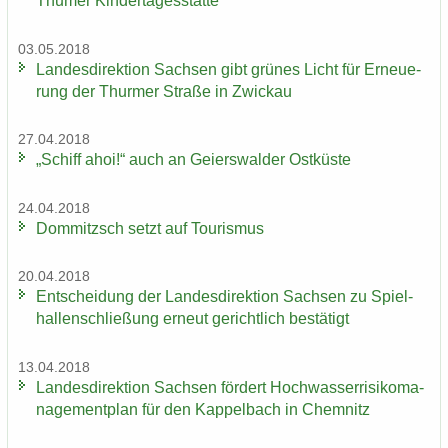
Thu­mer Kin­der­ta­ges­stät­te
03.05.2018
Lan­des­di­rek­ti­on Sach­sen gibt grü­nes Licht für Er­neue­
rung der Thur­mer Stra­ße in Zwi­ckau
27.04.2018
„Schiff ahoi!“ auch an Gei­ers­wal­der Ost­küs­te
24.04.2018
Dom­mitzsch setzt auf Tou­ris­mus
20.04.2018
Ent­schei­dung der Lan­des­di­rek­ti­on Sach­sen zu Spiel­
hal­len­schlie­ßung er­neut ge­richt­lich be­stä­tigt
13.04.2018
Lan­des­di­rek­ti­on Sach­sen för­dert Hoch­was­ser­ri­si­ko­ma­
nage­ment­plan für den Kap­pel­bach in Chem­nitz