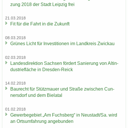
zung 2018 der Stadt Leip­zig frei
21.03.2018
Fit für die Fahrt in die Zu­kunft
08.03.2018
Grü­nes Licht für In­ves­ti­tio­nen im Land­kreis Zwi­ckau
02.03.2018
Lan­des­di­rek­ti­on Sach­sen för­dert Sa­nie­rung von Alt­in­
dus­trie­flä­che in Dresden-​Reick
14.02.2018
Bau­recht für Stütz­mau­er und Stra­ße zwi­schen Cun­
ners­dorf und dem Bie­la­tal
01.02.2018
Ge­wer­be­ge­biet „Am Fuchs­berg“ in Neu­stadt/Sa. wird
an Orts­um­fah­rung an­ge­bun­den