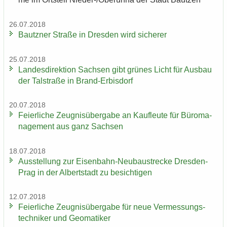
26.07.2018
Bautz­ner Stra­ße in Dres­den wird si­che­rer
25.07.2018
Lan­des­di­rek­ti­on Sach­sen gibt grü­nes Licht für Aus­bau
der Tal­stra­ße in Brand-​Erbisdorf
20.07.2018
Fei­er­li­che Zeug­nis­über­ga­be an Kauf­leu­te für Bü­ro­ma­
nage­ment aus ganz Sach­sen
18.07.2018
Aus­stel­lung zur Eisenbahn-​Neubaustrecke Dresden-​
Prag in der Al­bert­stadt zu be­sich­ti­gen
12.07.2018
Fei­er­li­che Zeug­nis­über­ga­be für neue Ver­mes­sungs­
tech­ni­ker und Geo­ma­ti­ker