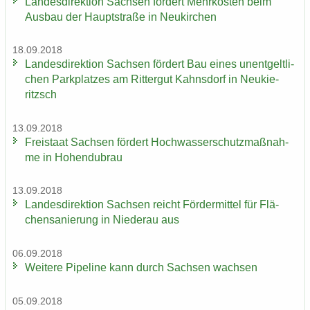
Lan­des­di­rek­ti­on Sach­sen för­dert Mehr­kos­ten beim
Aus­bau der Haupt­stra­ße in Neu­kir­chen
18.09.2018
Lan­des­di­rek­ti­on Sach­sen för­dert Bau eines un­ent­gelt­li­
chen Park­plat­zes am Rit­ter­gut Kahns­dorf in Neu­kie­
ritzsch
13.09.2018
Frei­staat Sach­sen för­dert Hoch­was­ser­schutz­maß­nah­
me in Ho­hen­du­brau
13.09.2018
Lan­des­di­rek­ti­on Sach­sen reicht För­der­mit­tel für Flä­
chen­sa­nie­rung in Nie­der­au aus
06.09.2018
Wei­te­re Pipe­line kann durch Sach­sen wach­sen
05.09.2018