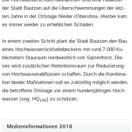
der Stadt Baut­zen auf die Über­schwem­mun­gen der letz­
ten Jahre in der Orts­la­ge Nieder-​/Ober­uh­na. Hier­bei kam
es immer wie­der zu er­heb­li­chen Schä­den.
In einem zwei­ten Schritt plant die Stadt Baut­zen den Bau
eines Hoch­was­ser­rück­hal­te­be­ckens mit rund 7.000 Ku­
bik­me­tern Stau­raum nord­west­lich von Sal­zen­forst. Die­
ses wird zu­sätz­li­chen Re­ten­ti­ons­raum zur Re­du­zie­rung
von Hoch­was­ser­ab­flüs­sen schaf­fen. Durch die Kom­bi­na­
ti­on bei­der Maß­nah­men soll es zu­künf­tig mög­lich wer­den,
die be­trof­fe­ne Orts­la­ge vor einem hun­dert­jäh­ri­gen Hoch­
was­ser (sog. HQ
) zu schüt­zen.
100
Me­di­en­in­for­ma­tio­nen 2018