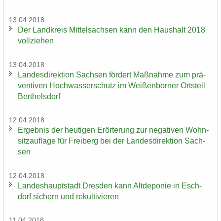
13.04.2018
Der Land­kreis Mit­tel­sach­sen kann den Haus­halt 2018
voll­zie­hen
13.04.2018
Lan­des­di­rek­ti­on Sach­sen för­dert Maß­nah­me zum prä­
ven­ti­ven Hoch­was­ser­schutz im Wei­ßen­bor­ner Orts­teil
Bert­hels­dorf
12.04.2018
Er­geb­nis der heu­ti­gen Er­ör­te­rung zur ne­ga­ti­ven Wohn­
sitz­auf­la­ge für Frei­berg bei der Lan­des­di­rek­ti­on Sach­
sen
12.04.2018
Lan­des­haupt­stadt Dres­den kann Alt­de­po­nie in Esch­
dorf si­chern und re­kul­ti­vie­ren
11.04.2018