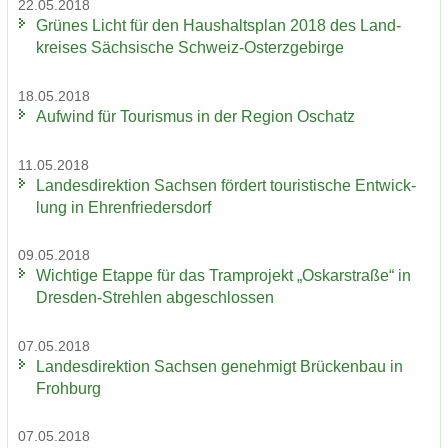
22.05.2018
Grü­nes Licht für den Haus­halts­plan 2018 des Land­
krei­ses Säch­si­sche Schweiz-​Osterzgebirge
18.05.2018
Auf­wind für Tou­ris­mus in der Re­gi­on Oschatz
11.05.2018
Lan­des­di­rek­ti­on Sach­sen för­dert tou­ris­ti­sche Ent­wick­
lung in Eh­ren­frie­ders­dorf
09.05.2018
Wich­ti­ge Etap­pe für das Tram­pro­jekt „Os­kar­stra­ße“ in
Dresden-​Strehlen ab­ge­schlos­sen
07.05.2018
Lan­des­di­rek­ti­on Sach­sen ge­neh­migt Brü­cken­bau in
Froh­burg
07.05.2018