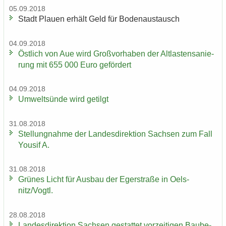
05.09.2018
Stadt Plau­en er­hält Geld für Bo­den­aus­tausch
04.09.2018
Öst­lich von Aue wird Groß­vor­ha­ben der Alt­las­ten­sa­nie­
rung mit 655 000 Euro ge­för­dert
04.09.2018
Um­welt­sün­de wird ge­tilgt
31.08.2018
Stel­lung­nah­me der Lan­des­di­rek­ti­on Sach­sen zum Fall
You­sif A.
31.08.2018
Grü­nes Licht für Aus­bau der Eger­stra­ße in Oels­
nitz/Vogtl.
28.08.2018
Lan­des­di­rek­ti­on Sach­sen ge­stat­tet vor­zei­ti­gen Bau­be­