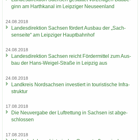
ginn am Harth­ka­nal im Leip­zi­ger Neu­seen­land
24.08.2018
Lan­des­di­rek­ti­on Sach­sen för­dert Aus­bau der „Sach­
sen­sei­te“ am Leip­zi­ger Haupt­bahn­hof
24.08.2018
Lan­des­di­rek­ti­on Sach­sen reicht För­der­mit­tel zum Aus­
bau der Hans-​Weigel-Straße in Leip­zig aus
24.08.2018
Land­kreis Nord­sach­sen in­ves­tiert in tou­ris­ti­sche In­fra­
struk­tur
17.08.2018
Die Neu­ver­ga­be der Luft­ret­tung in Sach­sen ist ab­ge­
schlos­sen
17.08.2018