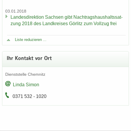
03.01.2018
Lan­des­di­rek­ti­on Sach­sen gibt Nach­trags­haus­halts­sat­
zung 2018 des Land­krei­ses Gör­litz zum Voll­zug frei
Liste re­du­zie­ren ...
Ihr Kon­takt vor Ort
Dienst­stel­le Chem­nitz
Linda Simon
0371 532 - 1020