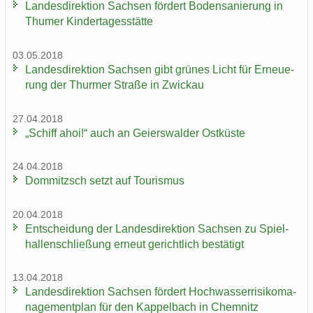
Lan­des­di­rek­ti­on Sach­sen för­dert Bo­den­sa­nie­rung in
Thu­mer Kin­der­ta­ges­stät­te
03.05.2018
Lan­des­di­rek­ti­on Sach­sen gibt grü­nes Licht für Er­neue­
rung der Thur­mer Stra­ße in Zwi­ckau
27.04.2018
„Schiff ahoi!“ auch an Gei­ers­wal­der Ost­küs­te
24.04.2018
Dom­mitzsch setzt auf Tou­ris­mus
20.04.2018
Ent­schei­dung der Lan­des­di­rek­ti­on Sach­sen zu Spiel­
hal­len­schlie­ßung er­neut ge­richt­lich be­stä­tigt
13.04.2018
Lan­des­di­rek­ti­on Sach­sen för­dert Hoch­was­ser­ri­si­ko­ma­
nage­ment­plan für den Kap­pel­bach in Chem­nitz