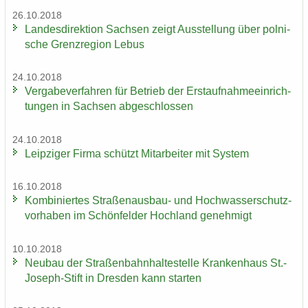
26.10.2018
Lan­des­di­rek­ti­on Sach­sen zeigt Aus­stel­lung über pol­ni­
sche Grenz­re­gi­on Lebus
24.10.2018
Ver­ga­be­ver­fah­ren für Be­trieb der Erst­auf­nah­me­ein­rich­
tun­gen in Sach­sen ab­ge­schlos­sen
24.10.2018
Leip­zi­ger Firma schützt Mit­ar­bei­ter mit Sys­tem
16.10.2018
Kom­bi­nier­tes Straßenausbau-​ und Hoch­was­ser­schutz­
vor­ha­ben im Schön­fel­der Hoch­land ge­neh­migt
10.10.2018
Neu­bau der Stra­ßen­bahn­hal­te­stel­le Kran­ken­haus St.-​
Joseph-Stift in Dres­den kann star­ten