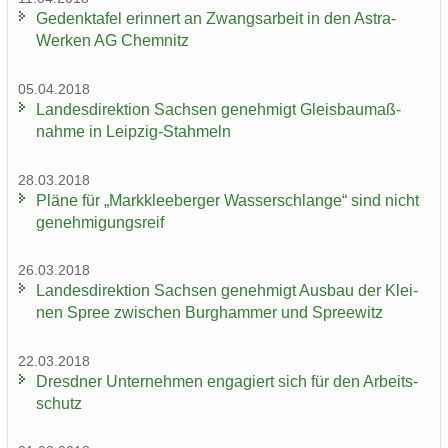
Ge­denk­ta­fel er­in­nert an Zwangs­ar­beit in den Astra-​
Werken AG Chem­nitz
05.04.2018
Lan­des­di­rek­ti­on Sach­sen ge­neh­migt Gleis­bau­maß­
nah­me in Leipzig-​Stahmeln
28.03.2018
Pläne für „Mark­klee­ber­ger Was­ser­schlan­ge“ sind nicht
ge­neh­mi­gungs­reif
26.03.2018
Lan­des­di­rek­ti­on Sach­sen ge­neh­migt Aus­bau der Klei­
nen Spree zwi­schen Burg­ham­mer und Spree­witz
22.03.2018
Dresd­ner Un­ter­neh­men en­ga­giert sich für den Ar­beits­
schutz