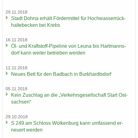
29.11.2018
Stadt Dohna er­hält För­der­mit­tel für Hoch­was­ser­rück­
hal­te­be­cken bei Krebs
16.11.2018
Öl- und Kraftstoff-​Pipeline von Leuna bis Hart­manns­
dorf kann wei­ter be­trie­ben wer­den
12.11.2018
Neues Bett für den Bad­bach in Burk­hardts­dorf
05.11.2018
Kein Zu­schlag an die „Ver­kehrs­ge­sell­schaft Start Ost­
sach­sen“
29.10.2018
S 249 am Schloss Wol­ken­burg kann um­fas­send er­
neu­ert wer­den