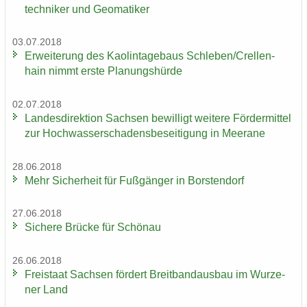
tech­ni­ker und Geo­ma­ti­ker
03.07.2018
Er­wei­te­rung des Kao­lin­ta­ge­baus Schle­ben/Crel­len­
hain nimmt erste Pla­nungs­hür­de
02.07.2018
Lan­des­di­rek­ti­on Sach­sen be­wil­ligt wei­te­re För­der­mit­tel
zur Hoch­was­ser­scha­dens­be­sei­ti­gung in Meer­a­ne
28.06.2018
Mehr Si­cher­heit für Fuß­gän­ger in Bors­ten­dorf
27.06.2018
Si­che­re Brü­cke für Schön­au
26.06.2018
Frei­staat Sach­sen för­dert Breit­band­aus­bau im Wur­ze­
ner Land