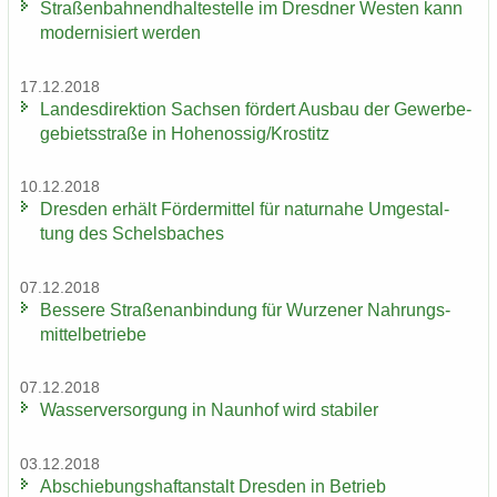
Stra­ßen­bah­nend­hal­te­stel­le im Dresd­ner Wes­ten kann
mo­der­ni­siert wer­den
17.12.2018
Lan­des­di­rek­ti­on Sach­sen för­dert Aus­bau der Ge­wer­be­
ge­biets­stra­ße in Ho­he­nos­sig/Krostitz
10.12.2018
Dres­den er­hält För­der­mit­tel für na­tur­na­he Um­ge­stal­
tung des Schels­ba­ches
07.12.2018
Bes­se­re Stra­ßen­an­bin­dung für Wur­ze­ner Nah­rungs­
mit­tel­be­trie­be
07.12.2018
Was­ser­ver­sor­gung in Naun­hof wird sta­bi­ler
03.12.2018
Ab­schie­bungs­haft­an­stalt Dres­den in Be­trieb