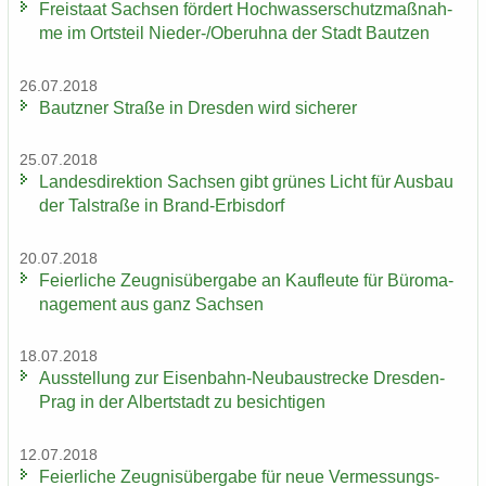
Frei­staat Sach­sen för­dert Hoch­was­ser­schutz­maß­nah­
me im Orts­teil Nieder-​/Ober­uh­na der Stadt Baut­zen
26.07.2018
Bautz­ner Stra­ße in Dres­den wird si­che­rer
25.07.2018
Lan­des­di­rek­ti­on Sach­sen gibt grü­nes Licht für Aus­bau
der Tal­stra­ße in Brand-​Erbisdorf
20.07.2018
Fei­er­li­che Zeug­nis­über­ga­be an Kauf­leu­te für Bü­ro­ma­
nage­ment aus ganz Sach­sen
18.07.2018
Aus­stel­lung zur Eisenbahn-​Neubaustrecke Dresden-​
Prag in der Al­bert­stadt zu be­sich­ti­gen
12.07.2018
Fei­er­li­che Zeug­nis­über­ga­be für neue Ver­mes­sungs­