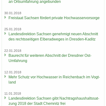
an Orts­um­fah­rung an­ge­bun­den
30.01.2018
Frei­staat Sach­sen för­dert pri­va­te Hoch­was­ser­vor­sor­ge
25.01.2018
Lan­des­di­rek­ti­on Sach­sen ge­neh­migt neuen Ab­schnitt
des rechts­sei­ti­gen El­be­rad­we­ges in Dresden-​Kaditz
22.01.2018
Bau­recht für wei­te­ren Ab­schnitt der Dresd­ner Ost-​
Umfahrung
12.01.2018
Mehr Schutz vor Hoch­was­ser in Rei­chen­bach im Vogt­
land
11.01.2018
Lan­des­di­rek­ti­on Sach­sen gibt Nach­trags­haus­halts­sat­
zung 2018 der Stadt Chem­nitz frei