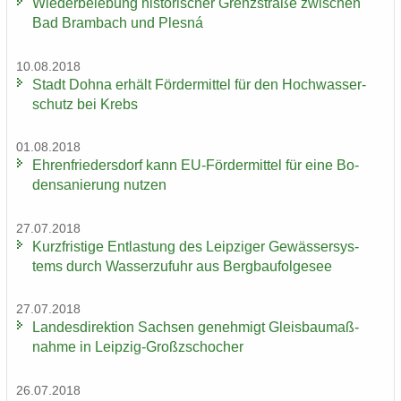
Wie­der­be­le­bung his­to­ri­scher Grenz­stra­ße zwi­schen
Bad Brambach und Plesná
10.08.2018
Stadt Dohna er­hält För­der­mit­tel für den Hoch­was­ser­
schutz bei Krebs
01.08.2018
Eh­ren­frie­ders­dorf kann EU-​Fördermittel für eine Bo­
den­sa­nie­rung nut­zen
27.07.2018
Kurz­fris­ti­ge Ent­las­tung des Leip­zi­ger Ge­wäs­ser­sys­
tems durch Was­ser­zu­fuhr aus Berg­bau­fol­ge­see
27.07.2018
Lan­des­di­rek­ti­on Sach­sen ge­neh­migt Gleis­bau­maß­
nah­me in Leipzig-​Großzschocher
26.07.2018