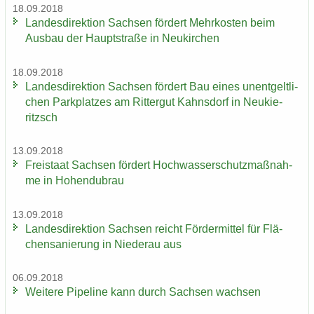
18.09.2018
Lan­des­di­rek­ti­on Sach­sen för­dert Mehr­kos­ten beim
Aus­bau der Haupt­stra­ße in Neu­kir­chen
18.09.2018
Lan­des­di­rek­ti­on Sach­sen för­dert Bau eines un­ent­gelt­li­
chen Park­plat­zes am Rit­ter­gut Kahns­dorf in Neu­kie­
ritzsch
13.09.2018
Frei­staat Sach­sen för­dert Hoch­was­ser­schutz­maß­nah­
me in Ho­hen­du­brau
13.09.2018
Lan­des­di­rek­ti­on Sach­sen reicht För­der­mit­tel für Flä­
chen­sa­nie­rung in Nie­der­au aus
06.09.2018
Wei­te­re Pipe­line kann durch Sach­sen wach­sen