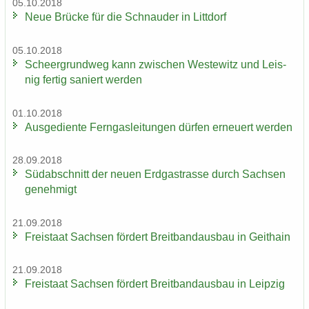
05.10.2018
Neue Brü­cke für die Schnau­der in Litt­dorf
05.10.2018
Scheergrund­weg kann zwi­schen Wes­te­witz und Leis­
nig fer­tig sa­niert wer­den
01.10.2018
Aus­ge­dien­te Fern­gas­lei­tun­gen dür­fen er­neu­ert wer­den
28.09.2018
Süd­ab­schnitt der neuen Erd­gas­tras­se durch Sach­sen
ge­neh­migt
21.09.2018
Frei­staat Sach­sen för­dert Breit­band­aus­bau in Geit­hain
21.09.2018
Frei­staat Sach­sen för­dert Breit­band­aus­bau in Leip­zig