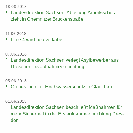
18.06.2018
Lan­des­di­rek­ti­on Sach­sen: Ab­tei­lung Ar­beits­schutz
zieht in Chem­nit­zer Brü­cken­stra­ße
11.06.2018
Linie 4 wird neu ver­ka­belt
07.06.2018
Lan­des­di­rek­ti­on Sach­sen ver­legt Asyl­be­wer­ber aus
Dresd­ner Erst­auf­nah­me­ein­rich­tung
05.06.2018
Grü­nes Licht für Hoch­was­ser­schutz in Glauch­au
01.06.2018
Lan­des­di­rek­ti­on Sach­sen be­schließt Maß­nah­men für
mehr Si­cher­heit in der Erst­auf­nah­me­ein­rich­tung Dres­
den