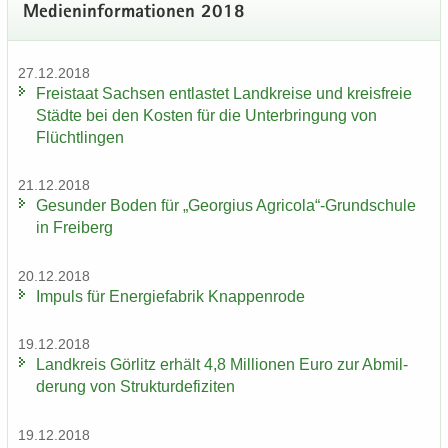
Me­di­en­in­for­ma­tio­nen 2018
27.12.2018
Frei­staat Sach­sen ent­las­tet Land­krei­se und kreis­freie
Städ­te bei den Kos­ten für die Un­ter­brin­gung von
Flücht­lin­gen
21.12.2018
Ge­sun­der Boden für „Ge­or­gi­us Agri­co­la“-​Grundschule
in Frei­berg
20.12.2018
Im­puls für En­er­gie­fa­brik Knap­pen­ro­de
19.12.2018
Land­kreis Gör­litz er­hält 4,8 Mil­lio­nen Euro zur Ab­mil­
de­rung von Struk­tur­de­fi­zi­ten
19.12.2018