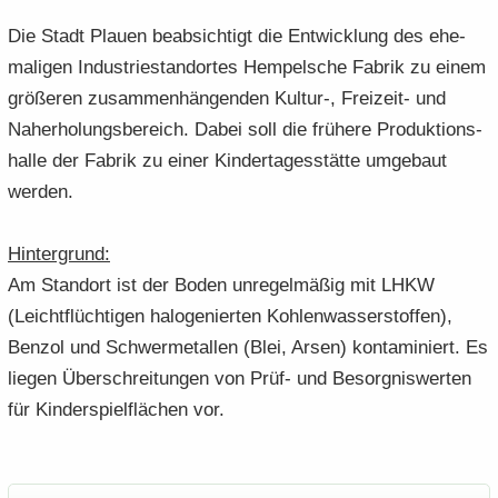
Die Stadt Plau­en be­ab­sich­tigt die Ent­wick­lung des ehe­
ma­li­gen In­dus­trie­stand­or­tes Hem­pel­sche Fa­brik zu einem
grö­ße­ren zu­sam­men­hän­gen­den Kultur-​, Freizeit-​ und
Nah­erho­lungs­be­reich. Dabei soll die frü­he­re Pro­duk­ti­ons­
hal­le der Fa­brik zu einer Kin­der­ta­ges­stät­te um­ge­baut
wer­den.
Hin­ter­grund:
Am Stand­ort ist der Boden un­re­gel­mä­ßig mit LHKW
(Leicht­flüch­ti­gen ha­lo­ge­nier­ten Koh­len­was­ser­stof­fen),
Ben­zol und Schwer­me­tal­len (Blei, Arsen) kon­ta­mi­niert. Es
lie­gen Über­schrei­tun­gen von Prüf- und Be­sorg­nis­wer­ten
für Kin­der­spiel­flä­chen vor.