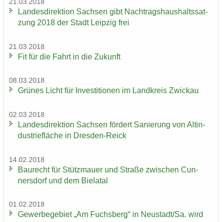
21.03.2018
Lan­des­di­rek­ti­on Sach­sen gibt Nach­trags­haus­halts­sat­
zung 2018 der Stadt Leip­zig frei
21.03.2018
Fit für die Fahrt in die Zu­kunft
08.03.2018
Grü­nes Licht für In­ves­ti­tio­nen im Land­kreis Zwi­ckau
02.03.2018
Lan­des­di­rek­ti­on Sach­sen för­dert Sa­nie­rung von Alt­in­
dus­trie­flä­che in Dresden-​Reick
14.02.2018
Bau­recht für Stütz­mau­er und Stra­ße zwi­schen Cun­
ners­dorf und dem Bie­la­tal
01.02.2018
Ge­wer­be­ge­biet „Am Fuchs­berg“ in Neu­stadt/Sa. wird