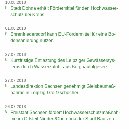
10.08.2018
Stadt Dohna er­hält För­der­mit­tel für den Hoch­was­ser­
schutz bei Krebs
01.08.2018
Eh­ren­frie­ders­dorf kann EU-​Fördermittel für eine Bo­
den­sa­nie­rung nut­zen
27.07.2018
Kurz­fris­ti­ge Ent­las­tung des Leip­zi­ger Ge­wäs­ser­sys­
tems durch Was­ser­zu­fuhr aus Berg­bau­fol­ge­see
27.07.2018
Lan­des­di­rek­ti­on Sach­sen ge­neh­migt Gleis­bau­maß­
nah­me in Leipzig-​Großzschocher
26.07.2018
Frei­staat Sach­sen för­dert Hoch­was­ser­schutz­maß­nah­
me im Orts­teil Nieder-​/Ober­uh­na der Stadt Baut­zen