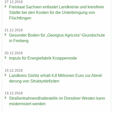
27.12.2018
Frei­staat Sach­sen ent­las­tet Land­krei­se und kreis­freie
Städ­te bei den Kos­ten für die Un­ter­brin­gung von
Flücht­lin­gen
21.12.2018
Ge­sun­der Boden für „Ge­or­gi­us Agri­co­la“-​Grundschule
in Frei­berg
20.12.2018
Im­puls für En­er­gie­fa­brik Knap­pen­ro­de
19.12.2018
Land­kreis Gör­litz er­hält 4,8 Mil­lio­nen Euro zur Ab­mil­
de­rung von Struk­tur­de­fi­zi­ten
19.12.2018
Stra­ßen­bah­nend­hal­te­stel­le im Dresd­ner Wes­ten kann
mo­der­ni­siert wer­den