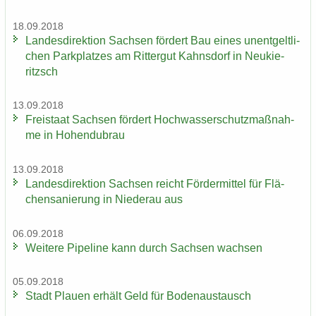
18.09.2018
Lan­des­di­rek­ti­on Sach­sen för­dert Bau eines un­ent­gelt­li­
chen Park­plat­zes am Rit­ter­gut Kahns­dorf in Neu­kie­
ritzsch
13.09.2018
Frei­staat Sach­sen för­dert Hoch­was­ser­schutz­maß­nah­
me in Ho­hen­du­brau
13.09.2018
Lan­des­di­rek­ti­on Sach­sen reicht För­der­mit­tel für Flä­
chen­sa­nie­rung in Nie­der­au aus
06.09.2018
Wei­te­re Pipe­line kann durch Sach­sen wach­sen
05.09.2018
Stadt Plau­en er­hält Geld für Bo­den­aus­tausch