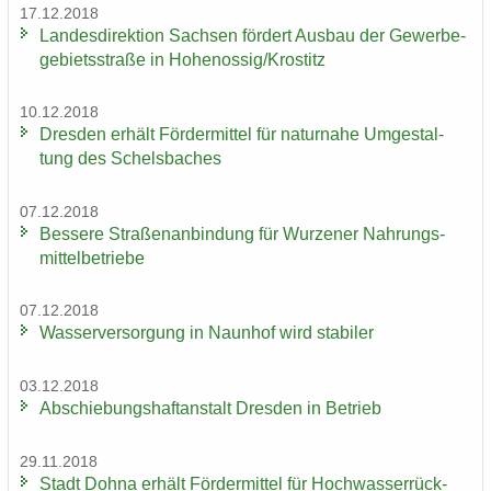
17.12.2018
Lan­des­di­rek­ti­on Sach­sen för­dert Aus­bau der Ge­wer­be­
ge­biets­stra­ße in Ho­he­nos­sig/Krostitz
10.12.2018
Dres­den er­hält För­der­mit­tel für na­tur­na­he Um­ge­stal­
tung des Schels­ba­ches
07.12.2018
Bes­se­re Stra­ßen­an­bin­dung für Wur­ze­ner Nah­rungs­
mit­tel­be­trie­be
07.12.2018
Was­ser­ver­sor­gung in Naun­hof wird sta­bi­ler
03.12.2018
Ab­schie­bungs­haft­an­stalt Dres­den in Be­trieb
29.11.2018
Stadt Dohna er­hält För­der­mit­tel für Hoch­was­ser­rück­