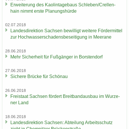
Er­wei­te­rung des Kao­lin­ta­ge­baus Schle­ben/Crel­len­
hain nimmt erste Pla­nungs­hür­de
02.07.2018
Lan­des­di­rek­ti­on Sach­sen be­wil­ligt wei­te­re För­der­mit­tel
zur Hoch­was­ser­scha­dens­be­sei­ti­gung in Meer­a­ne
28.06.2018
Mehr Si­cher­heit für Fuß­gän­ger in Bors­ten­dorf
27.06.2018
Si­che­re Brü­cke für Schön­au
26.06.2018
Frei­staat Sach­sen för­dert Breit­band­aus­bau im Wur­ze­
ner Land
18.06.2018
Lan­des­di­rek­ti­on Sach­sen: Ab­tei­lung Ar­beits­schutz
zieht in Chem­nit­zer Brü­cken­stra­ße