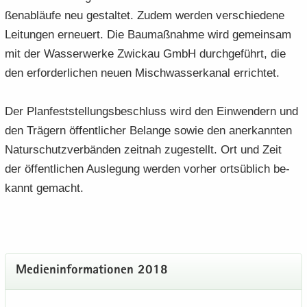
ßen­ab­läu­fe neu ge­stal­tet. Zudem wer­den ver­schie­de­ne
Lei­tun­gen er­neu­ert. Die Bau­maß­nah­me wird ge­mein­sam
mit der Was­ser­wer­ke Zwi­ckau GmbH durch­ge­führt, die
den er­for­der­li­chen neuen Misch­was­ser­ka­nal er­rich­tet.
Der Plan­fest­stel­lungs­be­schluss wird den Ein­wen­dern und
den Trä­gern öf­fent­li­cher Be­lan­ge sowie den an­er­kann­ten
Na­tur­schutz­ver­bän­den zeit­nah zu­ge­stellt. Ort und Zeit
der öf­fent­li­chen Aus­le­gung wer­den vor­her orts­üb­lich be­
kannt ge­macht.
Me­di­en­in­for­ma­tio­nen 2018