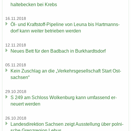
hal­te­be­cken bei Krebs
16.11.2018
Öl- und Kraftstoff-​Pipeline von Leuna bis Hart­manns­
dorf kann wei­ter be­trie­ben wer­den
12.11.2018
Neues Bett für den Bad­bach in Burk­hardts­dorf
05.11.2018
Kein Zu­schlag an die „Ver­kehrs­ge­sell­schaft Start Ost­
sach­sen“
29.10.2018
S 249 am Schloss Wol­ken­burg kann um­fas­send er­
neu­ert wer­den
26.10.2018
Lan­des­di­rek­ti­on Sach­sen zeigt Aus­stel­lung über pol­ni­
sche Grenz­re­gi­on Lebus