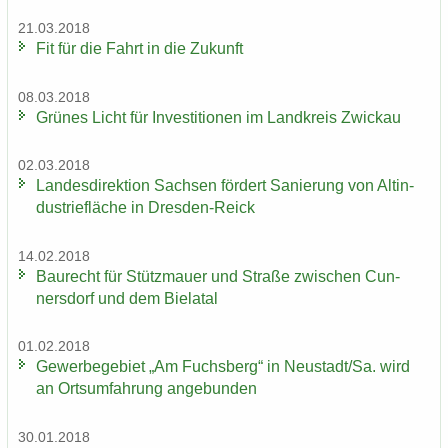
21.03.2018
Fit für die Fahrt in die Zu­kunft
08.03.2018
Grü­nes Licht für In­ves­ti­tio­nen im Land­kreis Zwi­ckau
02.03.2018
Lan­des­di­rek­ti­on Sach­sen för­dert Sa­nie­rung von Alt­in­
dus­trie­flä­che in Dresden-​Reick
14.02.2018
Bau­recht für Stütz­mau­er und Stra­ße zwi­schen Cun­
ners­dorf und dem Bie­la­tal
01.02.2018
Ge­wer­be­ge­biet „Am Fuchs­berg“ in Neu­stadt/Sa. wird
an Orts­um­fah­rung an­ge­bun­den
30.01.2018