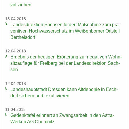
voll­zie­hen
13.04.2018
Lan­des­di­rek­ti­on Sach­sen för­dert Maß­nah­me zum prä­
ven­ti­ven Hoch­was­ser­schutz im Wei­ßen­bor­ner Orts­teil
Bert­hels­dorf
12.04.2018
Er­geb­nis der heu­ti­gen Er­ör­te­rung zur ne­ga­ti­ven Wohn­
sitz­auf­la­ge für Frei­berg bei der Lan­des­di­rek­ti­on Sach­
sen
12.04.2018
Lan­des­haupt­stadt Dres­den kann Alt­de­po­nie in Esch­
dorf si­chern und re­kul­ti­vie­ren
11.04.2018
Ge­denk­ta­fel er­in­nert an Zwangs­ar­beit in den Astra-​
Werken AG Chem­nitz