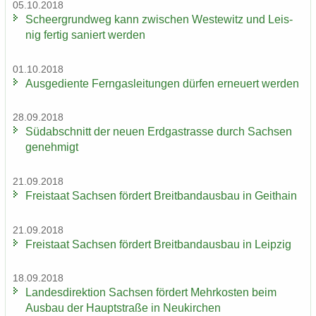
05.10.2018
Scheergrund­weg kann zwi­schen Wes­te­witz und Leis­
nig fer­tig sa­niert wer­den
01.10.2018
Aus­ge­dien­te Fern­gas­lei­tun­gen dür­fen er­neu­ert wer­den
28.09.2018
Süd­ab­schnitt der neuen Erd­gas­tras­se durch Sach­sen
ge­neh­migt
21.09.2018
Frei­staat Sach­sen för­dert Breit­band­aus­bau in Geit­hain
21.09.2018
Frei­staat Sach­sen för­dert Breit­band­aus­bau in Leip­zig
18.09.2018
Lan­des­di­rek­ti­on Sach­sen för­dert Mehr­kos­ten beim
Aus­bau der Haupt­stra­ße in Neu­kir­chen