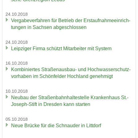
24.10.2018
Ver­ga­be­ver­fah­ren für Be­trieb der Erst­auf­nah­me­ein­rich­
tun­gen in Sach­sen ab­ge­schlos­sen
24.10.2018
Leip­zi­ger Firma schützt Mit­ar­bei­ter mit Sys­tem
16.10.2018
Kom­bi­nier­tes Straßenausbau-​ und Hoch­was­ser­schutz­
vor­ha­ben im Schön­fel­der Hoch­land ge­neh­migt
10.10.2018
Neu­bau der Stra­ßen­bahn­hal­te­stel­le Kran­ken­haus St.-​
Joseph-Stift in Dres­den kann star­ten
05.10.2018
Neue Brü­cke für die Schnau­der in Litt­dorf