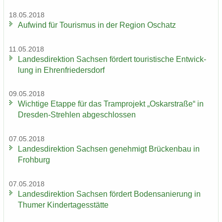
18.05.2018
Auf­wind für Tou­ris­mus in der Re­gi­on Oschatz
11.05.2018
Lan­des­di­rek­ti­on Sach­sen för­dert tou­ris­ti­sche Ent­wick­
lung in Eh­ren­frie­ders­dorf
09.05.2018
Wich­ti­ge Etap­pe für das Tram­pro­jekt „Os­kar­stra­ße“ in
Dresden-​Strehlen ab­ge­schlos­sen
07.05.2018
Lan­des­di­rek­ti­on Sach­sen ge­neh­migt Brü­cken­bau in
Froh­burg
07.05.2018
Lan­des­di­rek­ti­on Sach­sen för­dert Bo­den­sa­nie­rung in
Thu­mer Kin­der­ta­ges­stät­te