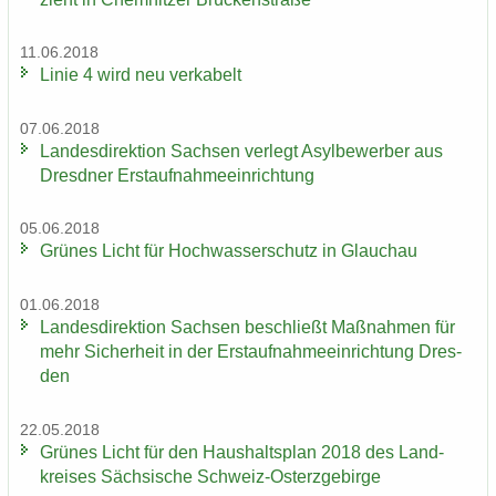
11.06.2018
Linie 4 wird neu ver­ka­belt
07.06.2018
Lan­des­di­rek­ti­on Sach­sen ver­legt Asyl­be­wer­ber aus
Dresd­ner Erst­auf­nah­me­ein­rich­tung
05.06.2018
Grü­nes Licht für Hoch­was­ser­schutz in Glauch­au
01.06.2018
Lan­des­di­rek­ti­on Sach­sen be­schließt Maß­nah­men für
mehr Si­cher­heit in der Erst­auf­nah­me­ein­rich­tung Dres­
den
22.05.2018
Grü­nes Licht für den Haus­halts­plan 2018 des Land­
krei­ses Säch­si­sche Schweiz-​Osterzgebirge