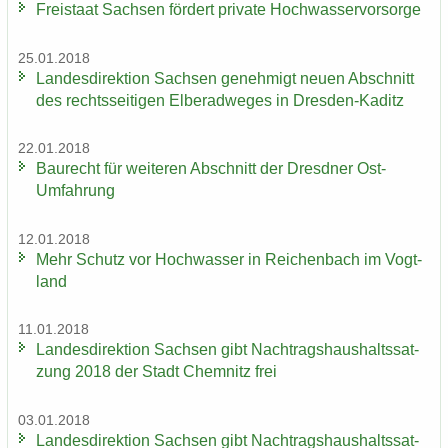
Frei­staat Sach­sen för­dert pri­va­te Hoch­was­ser­vor­sor­ge
25.01.2018
Lan­des­di­rek­ti­on Sach­sen ge­neh­migt neuen Ab­schnitt
des rechts­sei­ti­gen El­be­rad­we­ges in Dresden-​Kaditz
22.01.2018
Bau­recht für wei­te­ren Ab­schnitt der Dresd­ner Ost-​
Umfahrung
12.01.2018
Mehr Schutz vor Hoch­was­ser in Rei­chen­bach im Vogt­
land
11.01.2018
Lan­des­di­rek­ti­on Sach­sen gibt Nach­trags­haus­halts­sat­
zung 2018 der Stadt Chem­nitz frei
03.01.2018
Lan­des­di­rek­ti­on Sach­sen gibt Nach­trags­haus­halts­sat­