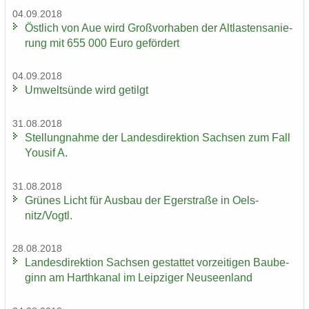
04.09.2018
Öst­lich von Aue wird Groß­vor­ha­ben der Alt­las­ten­sa­nie­
rung mit 655 000 Euro ge­för­dert
04.09.2018
Um­welt­sün­de wird ge­tilgt
31.08.2018
Stel­lung­nah­me der Lan­des­di­rek­ti­on Sach­sen zum Fall
You­sif A.
31.08.2018
Grü­nes Licht für Aus­bau der Eger­stra­ße in Oels­
nitz/Vogtl.
28.08.2018
Lan­des­di­rek­ti­on Sach­sen ge­stat­tet vor­zei­ti­gen Bau­be­
ginn am Harth­ka­nal im Leip­zi­ger Neu­seen­land