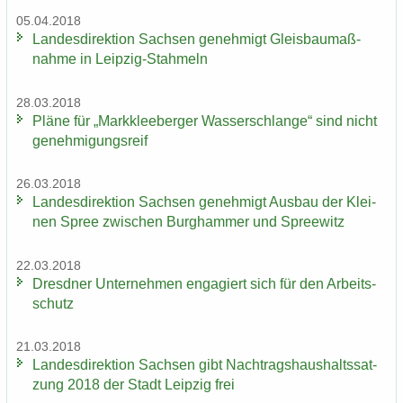
05.04.2018
Lan­des­di­rek­ti­on Sach­sen ge­neh­migt Gleis­bau­maß­
nah­me in Leipzig-​Stahmeln
28.03.2018
Pläne für „Mark­klee­ber­ger Was­ser­schlan­ge“ sind nicht
ge­neh­mi­gungs­reif
26.03.2018
Lan­des­di­rek­ti­on Sach­sen ge­neh­migt Aus­bau der Klei­
nen Spree zwi­schen Burg­ham­mer und Spree­witz
22.03.2018
Dresd­ner Un­ter­neh­men en­ga­giert sich für den Ar­beits­
schutz
21.03.2018
Lan­des­di­rek­ti­on Sach­sen gibt Nach­trags­haus­halts­sat­
zung 2018 der Stadt Leip­zig frei