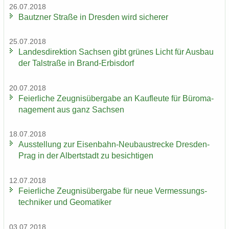
26.07.2018
Bautz­ner Stra­ße in Dres­den wird si­che­rer
25.07.2018
Lan­des­di­rek­ti­on Sach­sen gibt grü­nes Licht für Aus­bau
der Tal­stra­ße in Brand-​Erbisdorf
20.07.2018
Fei­er­li­che Zeug­nis­über­ga­be an Kauf­leu­te für Bü­ro­ma­
nage­ment aus ganz Sach­sen
18.07.2018
Aus­stel­lung zur Eisenbahn-​Neubaustrecke Dresden-​
Prag in der Al­bert­stadt zu be­sich­ti­gen
12.07.2018
Fei­er­li­che Zeug­nis­über­ga­be für neue Ver­mes­sungs­
tech­ni­ker und Geo­ma­ti­ker
03.07.2018