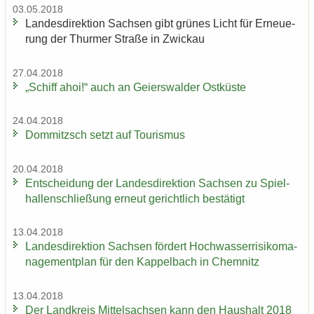
03.05.2018
Lan­des­di­rek­ti­on Sach­sen gibt grü­nes Licht für Er­neue­
rung der Thur­mer Stra­ße in Zwi­ckau
27.04.2018
„Schiff ahoi!“ auch an Gei­ers­wal­der Ost­küs­te
24.04.2018
Dom­mitzsch setzt auf Tou­ris­mus
20.04.2018
Ent­schei­dung der Lan­des­di­rek­ti­on Sach­sen zu Spiel­
hal­len­schlie­ßung er­neut ge­richt­lich be­stä­tigt
13.04.2018
Lan­des­di­rek­ti­on Sach­sen för­dert Hoch­was­ser­ri­si­ko­ma­
nage­ment­plan für den Kap­pel­bach in Chem­nitz
13.04.2018
Der Land­kreis Mit­tel­sach­sen kann den Haus­halt 2018