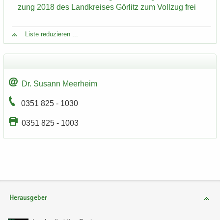
zung 2018 des Land­krei­ses Gör­litz zum Voll­zug frei
Liste re­du­zie­ren ...
Dr. Su­sann Meer­heim
0351 825 - 1030
0351 825 - 1003
Herausgeber