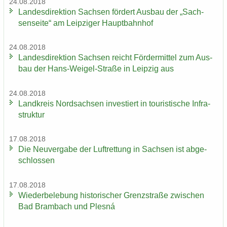
24.08.2018
Lan­des­di­rek­ti­on Sach­sen för­dert Aus­bau der „Sach­
sen­sei­te“ am Leip­zi­ger Haupt­bahn­hof
24.08.2018
Lan­des­di­rek­ti­on Sach­sen reicht För­der­mit­tel zum Aus­
bau der Hans-​Weigel-Straße in Leip­zig aus
24.08.2018
Land­kreis Nord­sach­sen in­ves­tiert in tou­ris­ti­sche In­fra­
struk­tur
17.08.2018
Die Neu­ver­ga­be der Luft­ret­tung in Sach­sen ist ab­ge­
schlos­sen
17.08.2018
Wie­der­be­le­bung his­to­ri­scher Grenz­stra­ße zwi­schen
Bad Brambach und Plesná