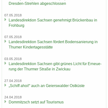
Dresden-​Strehlen ab­ge­schlos­sen
07.05.2018
Lan­des­di­rek­ti­on Sach­sen ge­neh­migt Brü­cken­bau in
Froh­burg
07.05.2018
Lan­des­di­rek­ti­on Sach­sen för­dert Bo­den­sa­nie­rung in
Thu­mer Kin­der­ta­ges­stät­te
03.05.2018
Lan­des­di­rek­ti­on Sach­sen gibt grü­nes Licht für Er­neue­
rung der Thur­mer Stra­ße in Zwi­ckau
27.04.2018
„Schiff ahoi!“ auch an Gei­ers­wal­der Ost­küs­te
24.04.2018
Dom­mitzsch setzt auf Tou­ris­mus