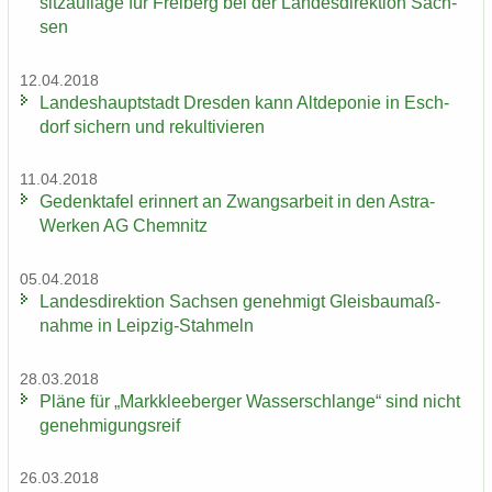
sitz­auf­la­ge für Frei­berg bei der Lan­des­di­rek­ti­on Sach­
sen
12.04.2018
Lan­des­haupt­stadt Dres­den kann Alt­de­po­nie in Esch­
dorf si­chern und re­kul­ti­vie­ren
11.04.2018
Ge­denk­ta­fel er­in­nert an Zwangs­ar­beit in den Astra-​
Werken AG Chem­nitz
05.04.2018
Lan­des­di­rek­ti­on Sach­sen ge­neh­migt Gleis­bau­maß­
nah­me in Leipzig-​Stahmeln
28.03.2018
Pläne für „Mark­klee­ber­ger Was­ser­schlan­ge“ sind nicht
ge­neh­mi­gungs­reif
26.03.2018