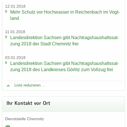
12.01.2018
Mehr Schutz vor Hoch­was­ser in Rei­chen­bach im Vogt­
land
11.01.2018
Lan­des­di­rek­ti­on Sach­sen gibt Nach­trags­haus­halts­sat­
zung 2018 der Stadt Chem­nitz frei
03.01.2018
Lan­des­di­rek­ti­on Sach­sen gibt Nach­trags­haus­halts­sat­
zung 2018 des Land­krei­ses Gör­litz zum Voll­zug frei
Liste re­du­zie­ren ...
Ihr Kon­takt vor Ort
Dienst­stel­le Chem­nitz