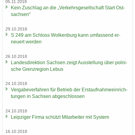
05.11.2018
Kein Zu­schlag an die „Ver­kehrs­ge­sell­schaft Start Ost­
sach­sen“
29.10.2018
S 249 am Schloss Wol­ken­burg kann um­fas­send er­
neu­ert wer­den
26.10.2018
Lan­des­di­rek­ti­on Sach­sen zeigt Aus­stel­lung über pol­ni­
sche Grenz­re­gi­on Lebus
24.10.2018
Ver­ga­be­ver­fah­ren für Be­trieb der Erst­auf­nah­me­ein­rich­
tun­gen in Sach­sen ab­ge­schlos­sen
24.10.2018
Leip­zi­ger Firma schützt Mit­ar­bei­ter mit Sys­tem
16.10.2018