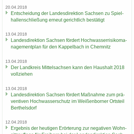
20.04.2018
Ent­schei­dung der Lan­des­di­rek­ti­on Sach­sen zu Spiel­
hal­len­schlie­ßung er­neut ge­richt­lich be­stä­tigt
13.04.2018
Lan­des­di­rek­ti­on Sach­sen för­dert Hoch­was­ser­ri­si­ko­ma­
nage­ment­plan für den Kap­pel­bach in Chem­nitz
13.04.2018
Der Land­kreis Mit­tel­sach­sen kann den Haus­halt 2018
voll­zie­hen
13.04.2018
Lan­des­di­rek­ti­on Sach­sen för­dert Maß­nah­me zum prä­
ven­ti­ven Hoch­was­ser­schutz im Wei­ßen­bor­ner Orts­teil
Bert­hels­dorf
12.04.2018
Er­geb­nis der heu­ti­gen Er­ör­te­rung zur ne­ga­ti­ven Wohn­