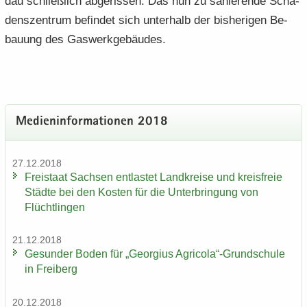
dau schließ­lich ab­ge­ris­sen. Das nun zu sa­nie­ren­de Scha­
dens­zen­trum be­fin­det sich un­ter­halb der bis­he­ri­gen Be­
bau­ung des Gas­werk­ge­bäu­des.
Me­di­en­in­for­ma­tio­nen 2018
27.12.2018
Frei­staat Sach­sen ent­las­tet Land­krei­se und kreis­freie
Städ­te bei den Kos­ten für die Un­ter­brin­gung von
Flücht­lin­gen
21.12.2018
Ge­sun­der Boden für „Ge­or­gi­us Agri­co­la“-​Grundschule
in Frei­berg
20.12.2018