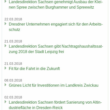
Lan­des­di­rek­ti­on Sach­sen ge­neh­migt Aus­bau der Klei­
nen Spree zwi­schen Burg­ham­mer und Spree­witz
22.03.2018
Dresd­ner Un­ter­neh­men en­ga­giert sich für den Ar­beits­
schutz
21.03.2018
Lan­des­di­rek­ti­on Sach­sen gibt Nach­trags­haus­halts­sat­
zung 2018 der Stadt Leip­zig frei
21.03.2018
Fit für die Fahrt in die Zu­kunft
08.03.2018
Grü­nes Licht für In­ves­ti­tio­nen im Land­kreis Zwi­ckau
02.03.2018
Lan­des­di­rek­ti­on Sach­sen för­dert Sa­nie­rung von Alt­in­
dus­trie­flä­che in Dresden-​Reick