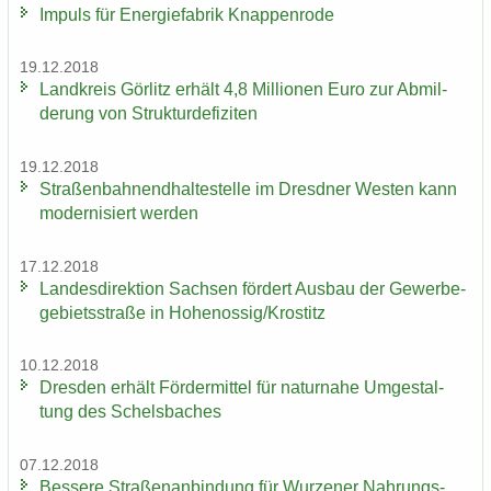
Im­puls für En­er­gie­fa­brik Knap­pen­ro­de
19.12.2018
Land­kreis Gör­litz er­hält 4,8 Mil­lio­nen Euro zur Ab­mil­
de­rung von Struk­tur­de­fi­zi­ten
19.12.2018
Stra­ßen­bah­nend­hal­te­stel­le im Dresd­ner Wes­ten kann
mo­der­ni­siert wer­den
17.12.2018
Lan­des­di­rek­ti­on Sach­sen för­dert Aus­bau der Ge­wer­be­
ge­biets­stra­ße in Ho­he­nos­sig/Krostitz
10.12.2018
Dres­den er­hält För­der­mit­tel für na­tur­na­he Um­ge­stal­
tung des Schels­ba­ches
07.12.2018
Bes­se­re Stra­ßen­an­bin­dung für Wur­ze­ner Nah­rungs­