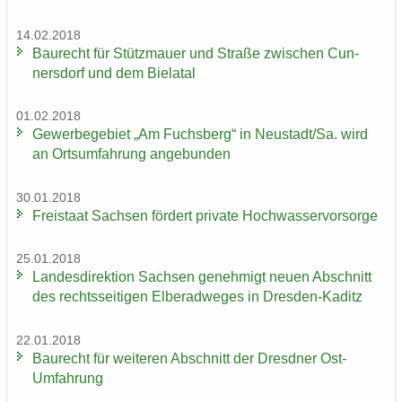
14.02.2018
Bau­recht für Stütz­mau­er und Stra­ße zwi­schen Cun­
ners­dorf und dem Bie­la­tal
01.02.2018
Ge­wer­be­ge­biet „Am Fuchs­berg“ in Neu­stadt/Sa. wird
an Orts­um­fah­rung an­ge­bun­den
30.01.2018
Frei­staat Sach­sen för­dert pri­va­te Hoch­was­ser­vor­sor­ge
25.01.2018
Lan­des­di­rek­ti­on Sach­sen ge­neh­migt neuen Ab­schnitt
des rechts­sei­ti­gen El­be­rad­we­ges in Dresden-​Kaditz
22.01.2018
Bau­recht für wei­te­ren Ab­schnitt der Dresd­ner Ost-​
Umfahrung