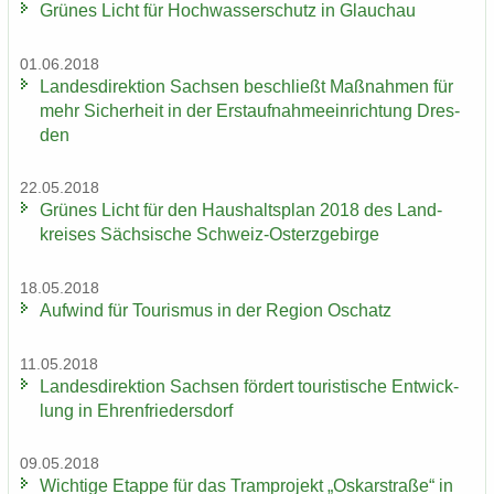
Grü­nes Licht für Hoch­was­ser­schutz in Glauch­au
01.06.2018
Lan­des­di­rek­ti­on Sach­sen be­schließt Maß­nah­men für
mehr Si­cher­heit in der Erst­auf­nah­me­ein­rich­tung Dres­
den
22.05.2018
Grü­nes Licht für den Haus­halts­plan 2018 des Land­
krei­ses Säch­si­sche Schweiz-​Osterzgebirge
18.05.2018
Auf­wind für Tou­ris­mus in der Re­gi­on Oschatz
11.05.2018
Lan­des­di­rek­ti­on Sach­sen för­dert tou­ris­ti­sche Ent­wick­
lung in Eh­ren­frie­ders­dorf
09.05.2018
Wich­ti­ge Etap­pe für das Tram­pro­jekt „Os­kar­stra­ße“ in