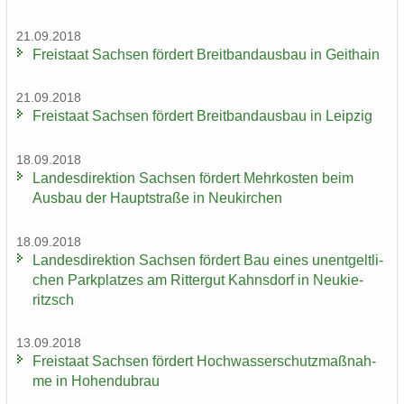
21.09.2018
Frei­staat Sach­sen för­dert Breit­band­aus­bau in Geit­hain
21.09.2018
Frei­staat Sach­sen för­dert Breit­band­aus­bau in Leip­zig
18.09.2018
Lan­des­di­rek­ti­on Sach­sen för­dert Mehr­kos­ten beim
Aus­bau der Haupt­stra­ße in Neu­kir­chen
18.09.2018
Lan­des­di­rek­ti­on Sach­sen för­dert Bau eines un­ent­gelt­li­
chen Park­plat­zes am Rit­ter­gut Kahns­dorf in Neu­kie­
ritzsch
13.09.2018
Frei­staat Sach­sen för­dert Hoch­was­ser­schutz­maß­nah­
me in Ho­hen­du­brau