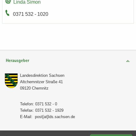
Linda Simon
0371 532 - 1020
Herausgeber
Lan­des­di­rek­ti­on Sach­sen
Alt­chem­nit­zer Stra­ße 41
09120 Chem­nitz
Te­le­fon: 0371 532 - 0
Te­le­fax: 0371 532 - 1929
E-​Mail:
post[at]lds.sach­sen.de