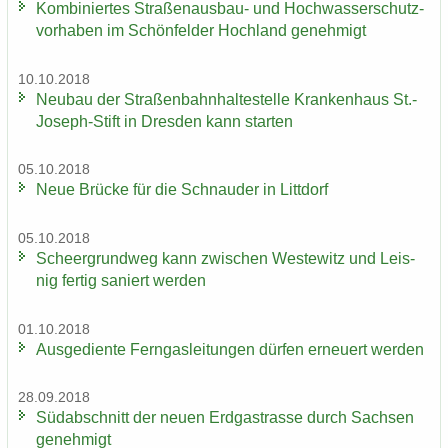
Kom­bi­nier­tes Straßenausbau-​ und Hoch­was­ser­schutz­
vor­ha­ben im Schön­fel­der Hoch­land ge­neh­migt
10.10.2018
Neu­bau der Stra­ßen­bahn­hal­te­stel­le Kran­ken­haus St.-​
Joseph-Stift in Dres­den kann star­ten
05.10.2018
Neue Brü­cke für die Schnau­der in Litt­dorf
05.10.2018
Scheergrund­weg kann zwi­schen Wes­te­witz und Leis­
nig fer­tig sa­niert wer­den
01.10.2018
Aus­ge­dien­te Fern­gas­lei­tun­gen dür­fen er­neu­ert wer­den
28.09.2018
Süd­ab­schnitt der neuen Erd­gas­tras­se durch Sach­sen
ge­neh­migt