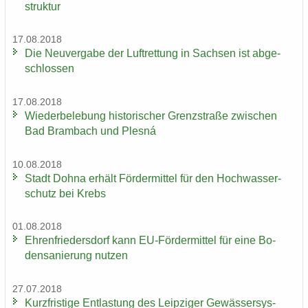
struk­tur
17.08.2018
Die Neu­ver­ga­be der Luft­ret­tung in Sach­sen ist ab­ge­
schlos­sen
17.08.2018
Wie­der­be­le­bung his­to­ri­scher Grenz­stra­ße zwi­schen
Bad Brambach und Plesná
10.08.2018
Stadt Dohna er­hält För­der­mit­tel für den Hoch­was­ser­
schutz bei Krebs
01.08.2018
Eh­ren­frie­ders­dorf kann EU-​Fördermittel für eine Bo­
den­sa­nie­rung nut­zen
27.07.2018
Kurz­fris­ti­ge Ent­las­tung des Leip­zi­ger Ge­wäs­ser­sys­