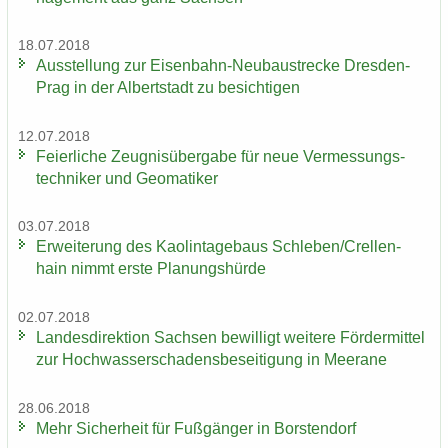
18.07.2018
Aus­stel­lung zur Eisenbahn-​Neubaustrecke Dresden-​
Prag in der Al­bert­stadt zu be­sich­ti­gen
12.07.2018
Fei­er­li­che Zeug­nis­über­ga­be für neue Ver­mes­sungs­
tech­ni­ker und Geo­ma­ti­ker
03.07.2018
Er­wei­te­rung des Kao­lin­ta­ge­baus Schle­ben/Crel­len­
hain nimmt erste Pla­nungs­hür­de
02.07.2018
Lan­des­di­rek­ti­on Sach­sen be­wil­ligt wei­te­re För­der­mit­tel
zur Hoch­was­ser­scha­dens­be­sei­ti­gung in Meer­a­ne
28.06.2018
Mehr Si­cher­heit für Fuß­gän­ger in Bors­ten­dorf