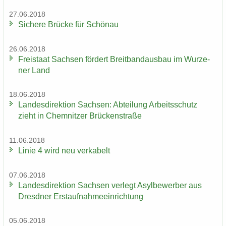
27.06.2018
Si­che­re Brü­cke für Schön­au
26.06.2018
Frei­staat Sach­sen för­dert Breit­band­aus­bau im Wur­ze­
ner Land
18.06.2018
Lan­des­di­rek­ti­on Sach­sen: Ab­tei­lung Ar­beits­schutz
zieht in Chem­nit­zer Brü­cken­stra­ße
11.06.2018
Linie 4 wird neu ver­ka­belt
07.06.2018
Lan­des­di­rek­ti­on Sach­sen ver­legt Asyl­be­wer­ber aus
Dresd­ner Erst­auf­nah­me­ein­rich­tung
05.06.2018