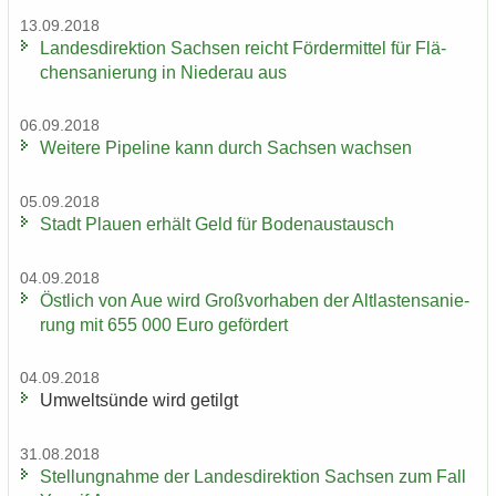
13.09.2018
Lan­des­di­rek­ti­on Sach­sen reicht För­der­mit­tel für Flä­
chen­sa­nie­rung in Nie­der­au aus
06.09.2018
Wei­te­re Pipe­line kann durch Sach­sen wach­sen
05.09.2018
Stadt Plau­en er­hält Geld für Bo­den­aus­tausch
04.09.2018
Öst­lich von Aue wird Groß­vor­ha­ben der Alt­las­ten­sa­nie­
rung mit 655 000 Euro ge­för­dert
04.09.2018
Um­welt­sün­de wird ge­tilgt
31.08.2018
Stel­lung­nah­me der Lan­des­di­rek­ti­on Sach­sen zum Fall