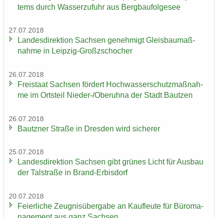
tems durch Was­ser­zu­fuhr aus Berg­bau­fol­ge­see
27.07.2018
Lan­des­di­rek­ti­on Sach­sen ge­neh­migt Gleis­bau­maß­
nah­me in Leipzig-​Großzschocher
26.07.2018
Frei­staat Sach­sen för­dert Hoch­was­ser­schutz­maß­nah­
me im Orts­teil Nieder-​/Ober­uh­na der Stadt Baut­zen
26.07.2018
Bautz­ner Stra­ße in Dres­den wird si­che­rer
25.07.2018
Lan­des­di­rek­ti­on Sach­sen gibt grü­nes Licht für Aus­bau
der Tal­stra­ße in Brand-​Erbisdorf
20.07.2018
Fei­er­li­che Zeug­nis­über­ga­be an Kauf­leu­te für Bü­ro­ma­
nage­ment aus ganz Sach­sen