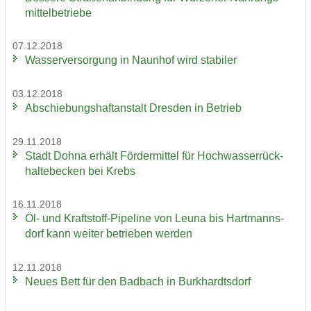
mit­tel­be­trie­be
07.12.2018
Was­ser­ver­sor­gung in Naun­hof wird sta­bi­ler
03.12.2018
Ab­schie­bungs­haft­an­stalt Dres­den in Be­trieb
29.11.2018
Stadt Dohna er­hält För­der­mit­tel für Hoch­was­ser­rück­
hal­te­be­cken bei Krebs
16.11.2018
Öl- und Kraftstoff-​Pipeline von Leuna bis Hart­manns­
dorf kann wei­ter be­trie­ben wer­den
12.11.2018
Neues Bett für den Bad­bach in Burk­hardts­dorf