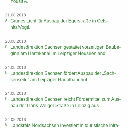
You­sif A.
31.08.2018
Grü­nes Licht für Aus­bau der Eger­stra­ße in Oels­
nitz/Vogtl.
28.08.2018
Lan­des­di­rek­ti­on Sach­sen ge­stat­tet vor­zei­ti­gen Bau­be­
ginn am Harth­ka­nal im Leip­zi­ger Neu­seen­land
24.08.2018
Lan­des­di­rek­ti­on Sach­sen för­dert Aus­bau der „Sach­
sen­sei­te“ am Leip­zi­ger Haupt­bahn­hof
24.08.2018
Lan­des­di­rek­ti­on Sach­sen reicht För­der­mit­tel zum Aus­
bau der Hans-​Weigel-Straße in Leip­zig aus
24.08.2018
Land­kreis Nord­sach­sen in­ves­tiert in tou­ris­ti­sche In­fra­