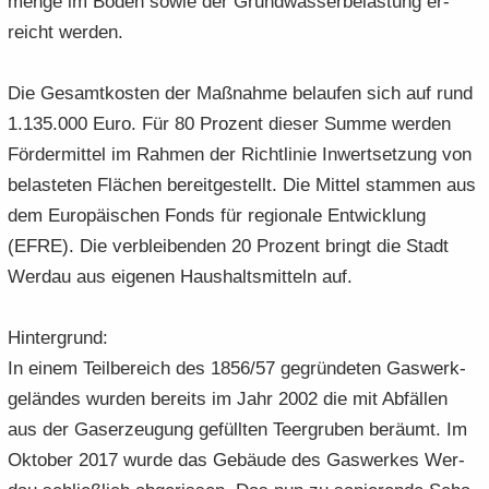
men­ge im Boden sowie der Grund­was­ser­be­las­tung er­
reicht wer­den.
Die Ge­samt­kos­ten der Maß­nah­me be­lau­fen sich auf rund
1.135.000 Euro. Für 80 Pro­zent die­ser Summe wer­den
För­der­mit­tel im Rah­men der Richt­li­nie In­wert­set­zung von
be­las­te­ten Flä­chen be­reit­ge­stellt. Die Mit­tel stam­men aus
dem Eu­ro­päi­schen Fonds für re­gio­na­le Ent­wick­lung
(EFRE). Die ver­blei­ben­den 20 Pro­zent bringt die Stadt
Wer­dau aus ei­ge­nen Haus­halts­mit­teln auf.
Hin­ter­grund:
In einem Teil­be­reich des 1856/57 ge­grün­de­ten Gas­werk­
ge­län­des wur­den be­reits im Jahr 2002 die mit Ab­fäl­len
aus der Gas­er­zeu­gung ge­füll­ten Teergru­ben be­räumt. Im
Ok­to­ber 2017 wurde das Ge­bäu­de des Gas­wer­kes Wer­