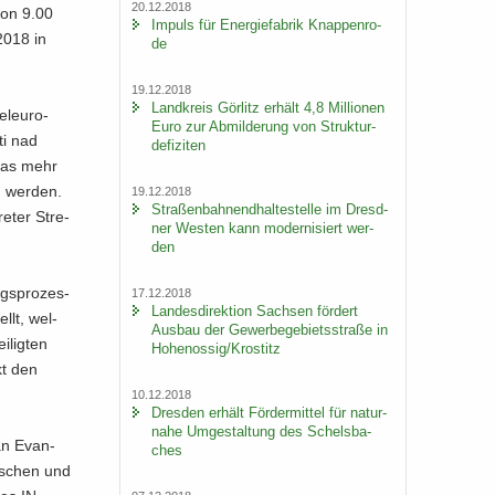
20.12.2018
von 9.00
Im­puls für En­er­gie­fa­brik Knap­pen­ro­
 2018 in
de
19.12.2018
Land­kreis Gör­litz er­hält 4,8 Mil­lio­nen
el­eu­ro­
Euro zur Ab­mil­de­rung von Struk­tur­
ti nad
de­fi­zi­ten
twas mehr
n wer­den.
19.12.2018
Stra­ßen­bah­nend­hal­te­stel­le im Dresd­
re­ter Stre­
ner Wes­ten kann mo­der­ni­siert wer­
den
ngs­pro­zes­
17.12.2018
Lan­des­di­rek­ti­on Sach­sen för­dert
llt, wel­
Aus­bau der Ge­wer­be­ge­biets­stra­ße in
­lig­ten
Ho­he­nos­sig/Krostitz
kt den
10.12.2018
Dres­den er­hält För­der­mit­tel für na­tur­
na­he Um­ge­stal­tung des Schels­ba­
Jan Evan­
ches
mi­schen und