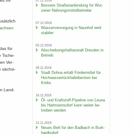
nes IN­
07.12.2018
Bes­se­re Stra­ßen­an­bin­dung für Wur­
ze­ner Nah­rungs­mit­tel­be­trie­be
sätz­lich
07.12.2018
Was­ser­ver­sor­gung in Naun­hof wird
sachsen.​
sta­bi­ler
03.12.2018
 das für
Ab­schie­bungs­haft­an­stalt Dres­den in
Be­trieb
ie Tsche­
hen Ver­
29.11.2018
e säch­si­
Stadt Dohna er­hält För­der­mit­tel für
Hoch­was­ser­rück­hal­te­be­cken bei
Krebs
im Land­
16.11.2018
Öl- und Kraftstoff-​Pipeline von Leuna
bis Hart­manns­dorf kann wei­ter be­
trie­ben wer­den
12.11.2018
Neues Bett für den Bad­bach in Burk­
hardts­dorf