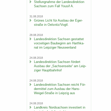
Stel­lung­nah­me der Lan­des­di­rek­ti­on
Sach­sen zum Fall You­sif A.
31.08.2018
Grü­nes Licht für Aus­bau der Eger­
stra­ße in Oels­nitz/Vogtl.
28.08.2018
Lan­des­di­rek­ti­on Sach­sen ge­stat­tet
vor­zei­ti­gen Bau­be­ginn am Harth­ka­
nal im Leip­zi­ger Neu­seen­land
24.08.2018
Lan­des­di­rek­ti­on Sach­sen för­dert
Aus­bau der „Sach­sen­sei­te“ am Leip­
zi­ger Haupt­bahn­hof
24.08.2018
Lan­des­di­rek­ti­on Sach­sen reicht För­
der­mit­tel zum Aus­bau der Hans-​
Weigel-Straße in Leip­zig aus
24.08.2018
Land­kreis Nord­sach­sen in­ves­tiert in