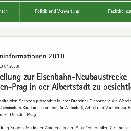
hsen
Politik und Verwaltung
Fachthemen
n­in­for­ma­tio­nen 2018
18.07.2018]
tel­lung zur Eisenbahn-​Neubaustrecke
n-​Prag in der Al­bert­stadt zu be­sich­ti
­di­rek­ti­on Sach­sen prä­sen­tiert in ihrer Dresd­ner Dienst­stel­le die Wan­de
ch­si­schen Staats­mi­nis­te­ri­ums für Wirt­schaft, Ar­beit und Ver­kehr zur 
ecke Dresden-​Prag.
­lung ist ab so­fort in der Ca­fe­te­ria in der Stauf­fen­berg­al­lee 2 zu be­sich