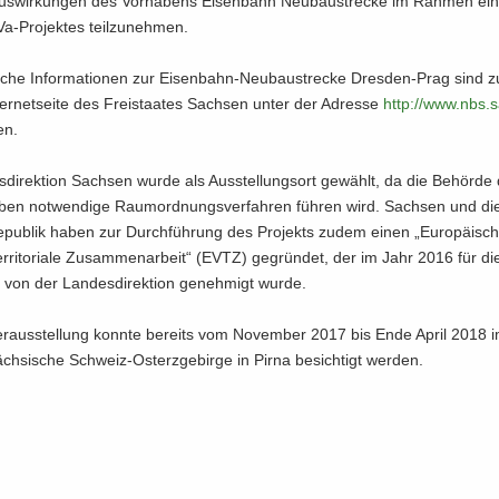
 Aus­wir­kun­gen des Vor­ha­bens Ei­sen­bahn Neu­bau­stre­cke im Rah­men ei
-​Projektes teil­zu­neh­men.
i­che In­for­ma­tio­nen zur Eisenbahn-​Neubaustrecke Dresden-​Prag sind zu­
ter­net­sei­te des Frei­staa­tes Sach­sen unter der Adres­se
http:/​/​www.​nbs.​
en.
­di­rek­ti­on Sach­sen wurde als Aus­stel­lungs­ort ge­wählt, da die Be­hör­de
­ben not­wen­di­ge Raum­ord­nungs­ver­fah­ren füh­ren wird. Sach­sen und d
e­pu­blik haben zur Durch­füh­rung des Pro­jekts zudem einen „Eu­ro­päi­sc
r­ri­to­ria­le Zu­sam­men­ar­beit“ (EVTZ) ge­grün­det, der im Jahr 2016 für di
von der Lan­des­di­rek­ti­on ge­neh­migt wurde.
r­aus­stel­lung konn­te be­reits vom No­vem­ber 2017 bis Ende April 2018 
ch­si­sche Schweiz-​Osterzgebirge in Pirna be­sich­tigt wer­den.