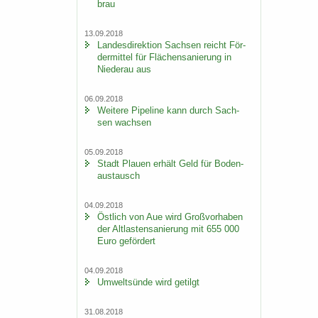
brau
13.09.2018
Lan­des­di­rek­ti­on Sach­sen reicht För­
der­mit­tel für Flä­chen­sa­nie­rung in
Nie­der­au aus
06.09.2018
Wei­te­re Pipe­line kann durch Sach­
sen wach­sen
05.09.2018
Stadt Plau­en er­hält Geld für Bo­den­
aus­tausch
04.09.2018
Öst­lich von Aue wird Groß­vor­ha­ben
der Alt­las­ten­sa­nie­rung mit 655 000
Euro ge­för­dert
04.09.2018
Um­welt­sün­de wird ge­tilgt
31.08.2018