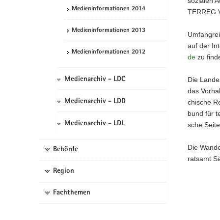
so­zia­len
Me­di­en­in­for­ma­tio­nen 2014
TER­REG Va
Me­di­en­in­for­ma­tio­nen 2013
Um­fang­re
auf der In­
Me­di­en­in­for­ma­tio­nen 2012
de
zu fin­d
Die Lan­des
Medienarchiv - LDC
das Vor­ha
Medienarchiv - LDD
chi­sche R
bund für te
Medienarchiv - LDL
sche Seite 
Die Wan­de
Behörde
rats­amt Sä
Region
Fachthemen