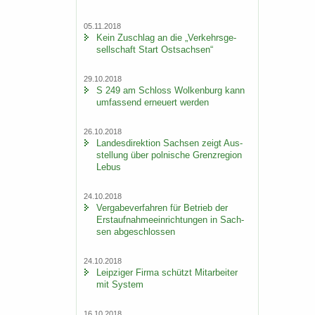
05.11.2018
Kein Zu­schlag an die „Ver­kehrs­ge­
sell­schaft Start Ost­sach­sen“
29.10.2018
S 249 am Schloss Wol­ken­burg kann
um­fas­send er­neu­ert wer­den
26.10.2018
Lan­des­di­rek­ti­on Sach­sen zeigt Aus­
stel­lung über pol­ni­sche Grenz­re­gi­on
Lebus
24.10.2018
Ver­ga­be­ver­fah­ren für Be­trieb der
Erst­auf­nah­me­ein­rich­tun­gen in Sach­
sen ab­ge­schlos­sen
24.10.2018
Leip­zi­ger Firma schützt Mit­ar­bei­ter
mit Sys­tem
16.10.2018