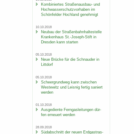
Kom­bi­nier­tes Straßenausbau-​ und
Hoch­was­ser­schutz­vor­ha­ben im
Schön­fel­der Hoch­land ge­neh­migt
10.10.2018
Neu­bau der Stra­ßen­bahn­hal­te­stel­le
Kran­ken­haus St.-​Joseph-Stift in
Dres­den kann star­ten
05.10.2018
Neue Brü­cke für die Schnau­der in
Litt­dorf
05.10.2018
Scheergrund­weg kann zwi­schen
Wes­te­witz und Leis­nig fer­tig sa­niert
wer­den
01.10.2018
Aus­ge­dien­te Fern­gas­lei­tun­gen dür­
fen er­neu­ert wer­den
28.09.2018
Süd­ab­schnitt der neuen Erd­gas­tras­