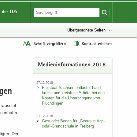
 der LDS
Übergeordnete Seiten
Schrift vergrößern
Kontrast erhöhen
Me­di­en­in­for­ma­tio­nen 2018
27.12.2018
Frei­staat Sach­sen ent­las­tet Land­
­gen
krei­se und kreis­freie Städ­te bei den
Kos­ten für die Un­ter­brin­gung von
Flücht­lin­gen
r­aus­stel­
Eisenbahn-​
21.12.2018
Ge­sun­der Boden für „Ge­or­gi­us Agri­
co­la“-​Grundschule in Frei­berg
­ti­gen. Der