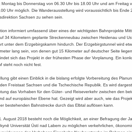
t Mon­tag bis Don­ners­tag von 06.30 Uhr bis 18.00 Uhr und am Frei­tag 
00 Uhr mög­lich. Die Wan­der­aus­stel­lung wird vor­aus­sicht­lich bis Ende
­di­rek­ti­on Sach­sen zu sehen sein.
­ti­on in­for­miert um­fas­send über eines der wich­tigs­ten Bahn­pro­jek­te Mit­t
f 34 Ki­lo­me­tern ge­plan­te Stre­cken­neu­bau zwi­schen Hei­den­au und Us
t unter dem Erz­ge­birgs­kamm hin­durch. Der Erz­ge­birgs­tun­nel wird e
o­me­ter lang sein, von denen gut 15 Ki­lo­me­ter auf deut­scher Seite lie­ge
e­fin­det sich das Pro­jekt in der frü­hes­ten Phase der Vor­pla­nung. Ein kon­k
uf steht noch nicht fest.
l­lung gibt einen Ein­blick in die bis­lang er­folg­te Vor­be­rei­tung des Pla­nu
en Frei­staat Sach­sen und die Tsche­chi­sche Re­pu­blik. Es wird dar­ge­ste
tung das Vor­ha­ben für den Güter-​ und Rei­se­ver­kehr zwi­schen den be­tei
nd auf eu­ro­päi­scher Ebene hat. Ge­zeigt wird aber auch, wie das Pro­je
er be­stehen­den Bahn­stre­cke durch das Elb­tal auf­lö­sen kann.
. Au­gust 2018 be­steht noch die Mög­lich­keit, an einer Be­fra­gung der 
urkyně Uni­ver­si­tät Ústí nad Labem zu mög­li­chen ver­kehr­li­chen, öko­no­