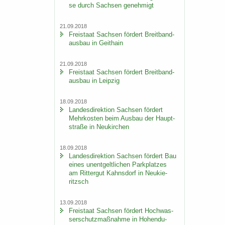
se durch Sach­sen ge­neh­migt
21.09.2018
Frei­staat Sach­sen för­dert Breit­band­
aus­bau in Geit­hain
21.09.2018
Frei­staat Sach­sen för­dert Breit­band­
aus­bau in Leip­zig
18.09.2018
Lan­des­di­rek­ti­on Sach­sen för­dert
Mehr­kos­ten beim Aus­bau der Haupt­
stra­ße in Neu­kir­chen
18.09.2018
Lan­des­di­rek­ti­on Sach­sen för­dert Bau
eines un­ent­gelt­li­chen Park­plat­zes
am Rit­ter­gut Kahns­dorf in Neu­kie­
ritzsch
13.09.2018
Frei­staat Sach­sen för­dert Hoch­was­
ser­schutz­maß­nah­me in Ho­hen­du­