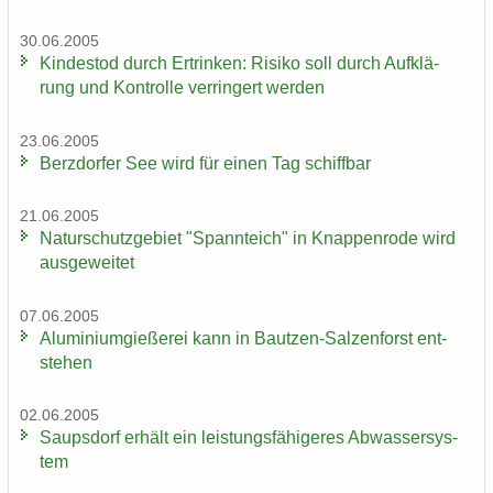
30.06.2005
Kin­des­tod durch Er­trin­ken: Ri­si­ko soll durch Auf­klä­
rung und Kon­trol­le ver­rin­gert wer­den
23.06.2005
Berz­dor­fer See wird für einen Tag schiff­bar
21.06.2005
Na­tur­schutz­ge­biet "Spann­teich" in Knap­pen­ro­de wird
aus­ge­wei­tet
07.06.2005
Alu­mi­ni­um­gie­ße­rei kann in Bautzen-​Salzenforst ent­
ste­hen
02.06.2005
Saups­dorf er­hält ein leis­tungs­fä­hi­ge­res Ab­was­ser­sys­
tem