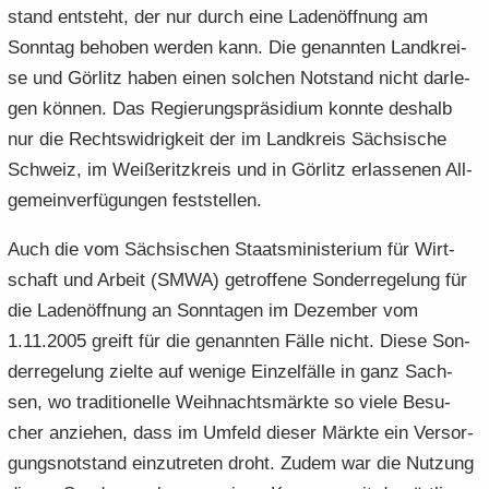
stand ent­steht, der nur durch eine La­den­öff­nung am
Sonn­tag be­ho­ben wer­den kann. Die ge­nann­ten Land­krei­
se und Gör­litz haben einen sol­chen Not­stand nicht dar­le­
gen kön­nen. Das Re­gie­rungs­prä­si­di­um konn­te des­halb
nur die Rechts­wid­rig­keit der im Land­kreis Säch­si­sche
Schweiz, im Wei­ße­ritz­kreis und in Gör­litz er­las­se­nen All­
ge­mein­ver­fü­gun­gen fest­stel­len.
Auch die vom Säch­si­schen Staats­mi­nis­te­ri­um für Wirt­
schaft und Ar­beit (SMWA) ge­trof­fe­ne Son­der­re­ge­lung für
die La­den­öff­nung an Sonn­ta­gen im De­zem­ber vom
1.11.2005 greift für die ge­nann­ten Fälle nicht. Diese Son­
der­re­ge­lung ziel­te auf we­ni­ge Ein­zel­fäl­le in ganz Sach­
sen, wo tra­di­tio­nel­le Weih­nachts­märk­te so viele Be­su­
cher an­zie­hen, dass im Um­feld die­ser Märk­te ein Ver­sor­
gungs­not­stand ein­zu­tre­ten droht. Zudem war die Nut­zung