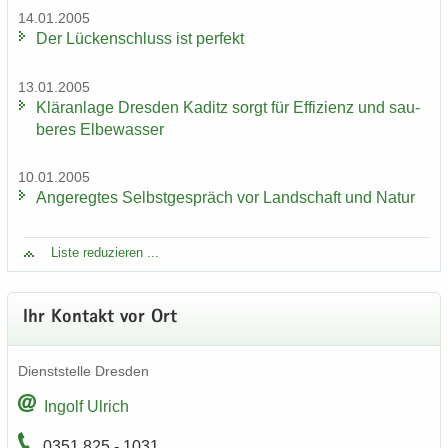
14.01.2005
Der Lü­cken­schluss ist per­fekt
13.01.2005
Klär­an­la­ge Dres­den Ka­ditz sorgt für Ef­fi­zi­enz und sau­
be­res El­be­was­ser
10.01.2005
An­ge­reg­tes Selbst­ge­spräch vor Land­schaft und Natur
Liste re­du­zie­ren ...
Ihr Kon­takt vor Ort
Dienst­stel­le Dres­den
In­golf Ul­rich
0351 825 - 1031