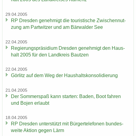
29.04.2005
RP Dres­den ge­neh­migt die tou­ris­ti­sche Zwi­schen­nut­
zung am Part­wit­zer und am Bär­wal­der See
22.04.2005
Re­gie­rungs­prä­si­di­um Dres­den ge­neh­migt den Haus­
halt 2005 für den Land­kreis Baut­zen
22.04.2005
Gör­litz auf dem Weg der Haus­halts­kon­so­li­die­rung
21.04.2005
Der Som­mer­spaß kann star­ten: Baden, Boot fah­ren
und Bojen er­laubt
18.04.2005
RP Dres­den un­ter­stützt mit Bür­ger­te­le­fo­nen bun­des­
wei­te Ak­ti­on gegen Lärm