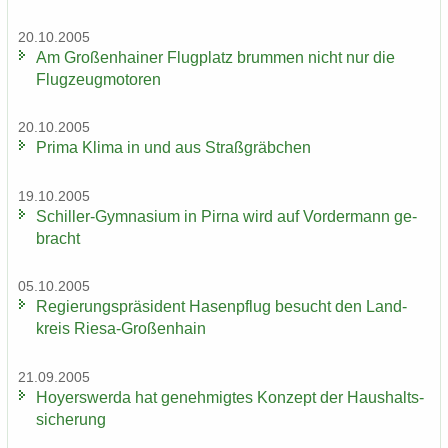
20.10.2005
Am Gro­ßen­hai­ner Flug­platz brum­men nicht nur die
Flug­zeug­mo­to­ren
20.10.2005
Prima Klima in und aus Straß­gräb­chen
19.10.2005
Schiller-​Gymnasium in Pirna wird auf Vor­der­mann ge­
bracht
05.10.2005
Re­gie­rungs­prä­si­dent Ha­sen­pflug be­sucht den Land­
kreis Riesa-​Großenhain
21.09.2005
Ho­yers­wer­da hat ge­neh­mig­tes Kon­zept der Haus­halts­
si­che­rung