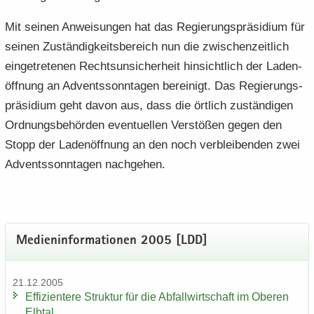
Mit sei­nen An­wei­sun­gen hat das Re­gie­rungs­prä­si­di­um für
sei­nen Zu­stän­dig­keits­be­reich nun die zwi­schen­zeit­lich
ein­ge­tre­te­nen Rechts­un­si­cher­heit hin­sicht­lich der La­den­
öff­nung an Ad­vents­sonn­ta­gen be­rei­nigt. Das Re­gie­rungs­
prä­si­di­um geht davon aus, dass die ört­lich zu­stän­di­gen
Ord­nungs­be­hör­den even­tu­el­len Ver­stö­ßen gegen den
Stopp der La­den­öff­nung an den noch ver­blei­ben­den zwei
Ad­vents­sonn­ta­gen nach­ge­hen.
Me­di­en­in­for­ma­tio­nen 2005 [LDD]
21.12.2005
Ef­fi­zi­en­te­re Struk­tur für die Ab­fall­wirt­schaft im Obe­ren
Elb­tal