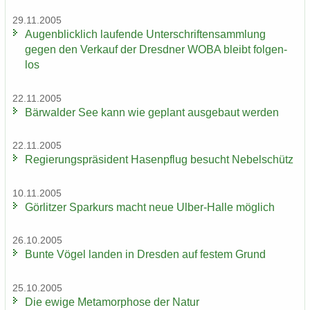
29.11.2005
Au­gen­blick­lich lau­fen­de Un­ter­schrif­ten­samm­lung
gegen den Ver­kauf der Dresd­ner WOBA bleibt fol­gen­
los
22.11.2005
Bär­wal­der See kann wie ge­plant aus­ge­baut wer­den
22.11.2005
Re­gie­rungs­prä­si­dent Ha­sen­pflug be­sucht Ne­bel­schütz
10.11.2005
Gör­lit­zer Spar­kurs macht neue Ulber-​Halle mög­lich
26.10.2005
Bunte Vögel lan­den in Dres­den auf fes­tem Grund
25.10.2005
Die ewige Me­ta­mor­pho­se der Natur