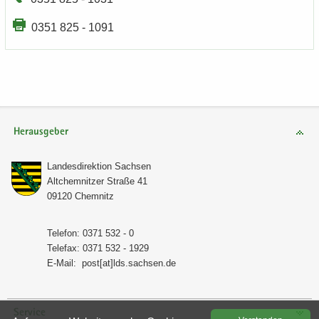
0351 825 - 1091
Herausgeber
Lan­des­di­rek­ti­on Sach­sen
Alt­chem­nit­zer Stra­ße 41
09120 Chem­nitz
Te­le­fon: 0371 532 - 0
Te­le­fax: 0371 532 - 1929
E-​Mail:
post[at]lds.sach­sen.de
Service