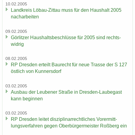
10.02.2005
Land­kreis Löbau-​Zittau muss für den Haus­halt 2005
nach­ar­bei­ten
09.02.2005
Gör­lit­zer Haus­halts­be­schlüs­se für 2005 sind rechts­
wid­rig
08.02.2005
RP Dres­den er­teilt Bau­recht für neue Tras­se der S 127
öst­lich von Kun­ners­dorf
03.02.2005
Aus­bau der Leu­be­ner Stra­ße in Dresden-​Laubegast
kann be­gin­nen
03.02.2005
RP Dres­den lei­tet dis­zi­pli­nar­recht­li­ches Vor­er­mitt­
lungs­ver­fah­ren gegen Ober­bür­ger­meis­ter Roß­berg ein