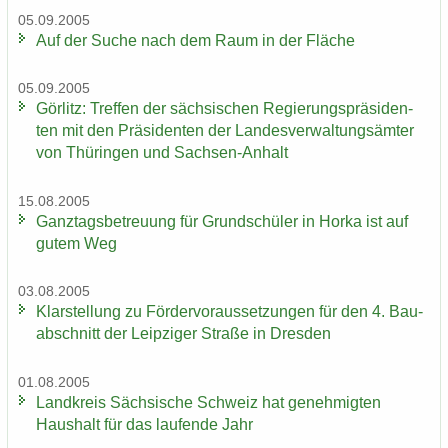
05.09.2005
Auf der Suche nach dem Raum in der Flä­che
05.09.2005
Gör­litz: Tref­fen der säch­si­schen Re­gie­rungs­prä­si­den­
ten mit den Prä­si­den­ten der Lan­des­ver­wal­tungs­äm­ter
von Thü­rin­gen und Sachsen-​Anhalt
15.08.2005
Ganz­tags­be­treu­ung für Grund­schü­ler in Horka ist auf
gutem Weg
03.08.2005
Klar­stel­lung zu För­der­vor­aus­set­zun­gen für den 4. Bau­
ab­schnitt der Leip­zi­ger Stra­ße in Dres­den
01.08.2005
Land­kreis Säch­si­sche Schweiz hat ge­neh­mig­ten
Haus­halt für das lau­fen­de Jahr