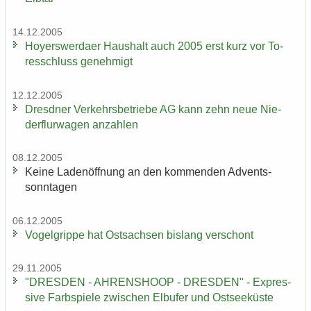
14.12.2005
Ho­yers­wer­da­er Haus­halt auch 2005 erst kurz vor To­
res­schluss ge­neh­migt
12.12.2005
Dresd­ner Ver­kehrs­be­trie­be AG kann zehn neue Nie­
der­flur­wa­gen an­zah­len
08.12.2005
Keine La­den­öff­nung an den kom­men­den Ad­vents­
sonn­ta­gen
06.12.2005
Vo­gel­grip­pe hat Ost­sach­sen bis­lang ver­schont
29.11.2005
"DRES­DEN - AH­REN­SHO­OP - DRES­DEN" - Ex­pres­
si­ve Farb­spie­le zwi­schen Elb­ufer und Ost­see­küs­te