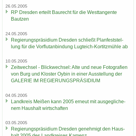
26.05.2005
RP Dres­den er­teilt Bau­recht für die West­tan­gen­te
Baut­zen
24.05.2005
Re­gie­rungs­prä­si­di­um Dres­den schließt Plan­fest­stel­
lung für die Vor­flut­an­bin­dung Lugteich-​Kortitzmühle ab
10.05.2005
Zeit­wech­sel - Blick­wech­sel: Alte und neue Fo­to­gra­fien
von Burg und Klos­ter Oybin in einer Aus­stel­lung der
GA­LE­RIE IM RE­GIE­RUNGS­PRÄ­SI­DI­UM
04.05.2005
Land­kreis Mei­ßen kann 2005 er­neut mit aus­ge­gli­che­
nem Haus­halt wirt­schaf­ten
03.05.2005
Re­gie­rungs­prä­si­di­um Dres­den ge­neh­migt den Haus­
halt 2005 des Land­krei­ses Ka­menz