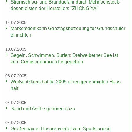
Stromschlag-​ und Brand­ge­fahr durch Mehr­fach­steck­
do­sen­leis­ten der Her­stel­lers "ZHONG YA"
14.07.2005
Mar­kers­dorf kann Ganz­tags­be­treu­ung für Grund­schü­ler
ein­rich­ten
13.07.2005
Se­geln, Schwim­men, Sur­fen: Drei­wei­ber­ner See ist
zum Ge­mein­ge­brauch frei­ge­ge­ben
08.07.2005
Wei­ße­ritz­kreis hat für 2005 einen ge­neh­mig­ten Haus­
halt
04.07.2005
Sand und Asche ge­hö­ren dazu
04.07.2005
Gro­ßen­hai­ner Hu­sa­ren­vier­tel wird Sport­stand­ort