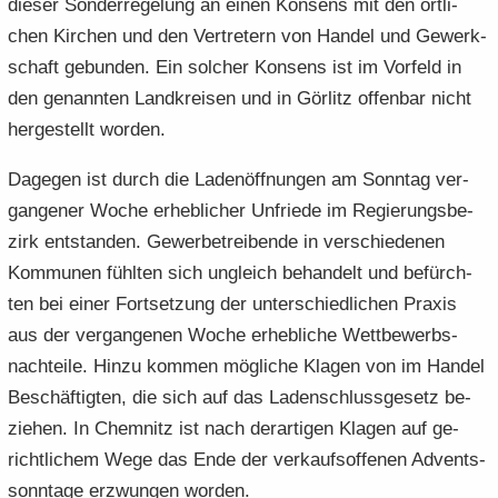
die­ser Son­der­re­ge­lung an einen Kon­sens mit den ört­li­
chen Kir­chen und den Ver­tre­tern von Han­del und Ge­werk­
schaft ge­bun­den. Ein sol­cher Kon­sens ist im Vor­feld in
den ge­nann­ten Land­krei­sen und in Gör­litz of­fen­bar nicht
her­ge­stellt wor­den.
Da­ge­gen ist durch die La­den­öff­nun­gen am Sonn­tag ver­
gan­ge­ner Woche er­heb­li­cher Un­frie­de im Re­gie­rungs­be­
zirk ent­stan­den. Ge­wer­be­trei­ben­de in ver­schie­de­nen
Kom­mu­nen fühl­ten sich un­gleich be­han­delt und be­fürch­
ten bei einer Fort­set­zung der un­ter­schied­li­chen Pra­xis
aus der ver­gan­ge­nen Woche er­heb­li­che Wett­be­werbs­
nach­tei­le. Hinzu kom­men mög­li­che Kla­gen von im Han­del
Be­schäf­tig­ten, die sich auf das La­den­schluss­ge­setz be­
zie­hen. In Chem­nitz ist nach der­ar­ti­gen Kla­gen auf ge­
richt­li­chem Wege das Ende der ver­kaufs­of­fe­nen Ad­vents­
sonn­ta­ge er­zwun­gen wor­den.