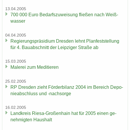
13.04.2005
700 000 Euro Be­darfs­zu­wei­sung flie­ßen nach Weiß­
was­ser
04.04.2005
Re­gie­rungs­prä­si­di­um Dres­den lehnt Plan­fest­stel­lung
für 4. Bau­ab­schnitt der Leip­zi­ger Stra­ße ab
15.03.2005
Ma­le­rei zum Me­di­tie­ren
25.02.2005
RP Dres­den zieht För­der­bi­lanz 2004 im Be­reich De­po­
nie­ab­schluss und -​nachsorge
16.02.2005
Land­kreis Riesa-​Großenhain hat für 2005 einen ge­
neh­mig­ten Haus­halt