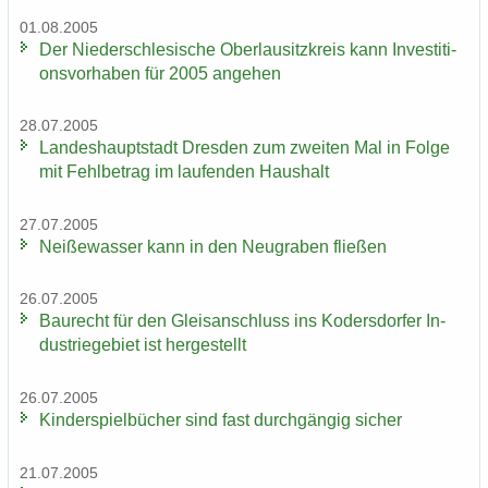
01.08.2005
Der Nie­der­schle­si­sche Ober­lau­sitz­kreis kann In­ves­ti­ti­
ons­vor­ha­ben für 2005 an­ge­hen
28.07.2005
Lan­des­haupt­stadt Dres­den zum zwei­ten Mal in Folge
mit Fehl­be­trag im lau­fen­den Haus­halt
27.07.2005
Nei­ße­was­ser kann in den Neu­gra­ben flie­ßen
26.07.2005
Bau­recht für den Gleis­an­schluss ins Ko­ders­dor­fer In­
dus­trie­ge­biet ist her­ge­stellt
26.07.2005
Kin­der­spiel­bü­cher sind fast durch­gän­gig si­cher
21.07.2005