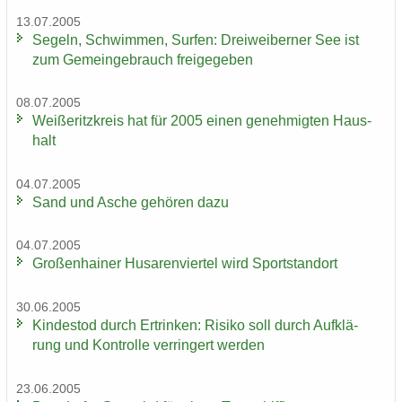
13.07.2005
Se­geln, Schwim­men, Sur­fen: Drei­wei­ber­ner See ist
zum Ge­mein­ge­brauch frei­ge­ge­ben
08.07.2005
Wei­ße­ritz­kreis hat für 2005 einen ge­neh­mig­ten Haus­
halt
04.07.2005
Sand und Asche ge­hö­ren dazu
04.07.2005
Gro­ßen­hai­ner Hu­sa­ren­vier­tel wird Sport­stand­ort
30.06.2005
Kin­des­tod durch Er­trin­ken: Ri­si­ko soll durch Auf­klä­
rung und Kon­trol­le ver­rin­gert wer­den
23.06.2005