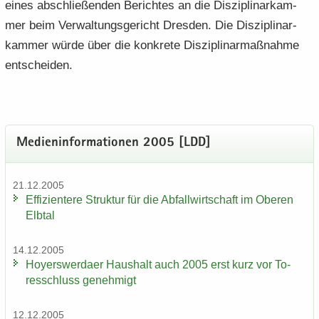
eines ab­schlie­ßen­den Be­rich­tes an die Dis­zi­pli­nar­kam­
mer beim Ver­wal­tungs­ge­richt Dres­den. Die Dis­zi­pli­nar­
kam­mer würde über die kon­kre­te Dis­zi­pli­nar­maß­nah­me
ent­schei­den.
Me­di­en­in­for­ma­tio­nen 2005 [LDD]
21.12.2005
Ef­fi­zi­en­te­re Struk­tur für die Ab­fall­wirt­schaft im Obe­ren
Elb­tal
14.12.2005
Ho­yers­wer­da­er Haus­halt auch 2005 erst kurz vor To­
res­schluss ge­neh­migt
12.12.2005