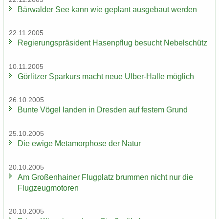
Bär­wal­der See kann wie ge­plant aus­ge­baut wer­den
22.11.2005
Re­gie­rungs­prä­si­dent Ha­sen­pflug be­sucht Ne­bel­schütz
10.11.2005
Gör­lit­zer Spar­kurs macht neue Ulber-​Halle mög­lich
26.10.2005
Bunte Vögel lan­den in Dres­den auf fes­tem Grund
25.10.2005
Die ewige Me­ta­mor­pho­se der Natur
20.10.2005
Am Gro­ßen­hai­ner Flug­platz brum­men nicht nur die
Flug­zeug­mo­to­ren
20.10.2005