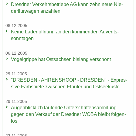
Dresd­ner Ver­kehrs­be­trie­be AG kann zehn neue Nie­
der­flur­wa­gen an­zah­len
08.12.2005
Keine La­den­öff­nung an den kom­men­den Ad­vents­
sonn­ta­gen
06.12.2005
Vo­gel­grip­pe hat Ost­sach­sen bis­lang ver­schont
29.11.2005
"DRES­DEN - AH­REN­SHO­OP - DRES­DEN" - Ex­pres­
si­ve Farb­spie­le zwi­schen Elb­ufer und Ost­see­küs­te
29.11.2005
Au­gen­blick­lich lau­fen­de Un­ter­schrif­ten­samm­lung
gegen den Ver­kauf der Dresd­ner WOBA bleibt fol­gen­
los
22.11.2005