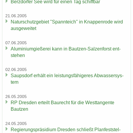
Berz­dor­fer See wird für einen Tag schiff­bar
21.06.2005
Na­tur­schutz­ge­biet "Spann­teich" in Knap­pen­ro­de wird
aus­ge­wei­tet
07.06.2005
Alu­mi­ni­um­gie­ße­rei kann in Bautzen-​Salzenforst ent­
ste­hen
02.06.2005
Saups­dorf er­hält ein leis­tungs­fä­hi­ge­res Ab­was­ser­sys­
tem
26.05.2005
RP Dres­den er­teilt Bau­recht für die West­tan­gen­te
Baut­zen
24.05.2005
Re­gie­rungs­prä­si­di­um Dres­den schließt Plan­fest­stel­