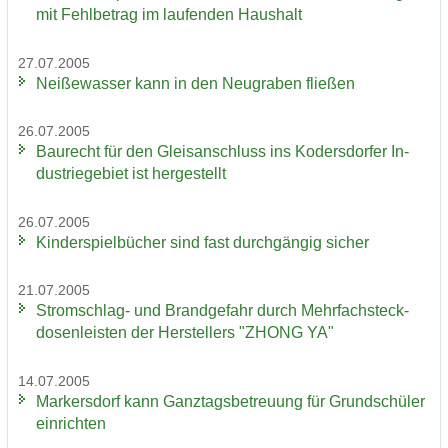
mit Fehl­be­trag im lau­fen­den Haus­halt
27.07.2005
Nei­ße­was­ser kann in den Neu­gra­ben flie­ßen
26.07.2005
Bau­recht für den Gleis­an­schluss ins Ko­ders­dor­fer In­
dus­trie­ge­biet ist her­ge­stellt
26.07.2005
Kin­der­spiel­bü­cher sind fast durch­gän­gig si­cher
21.07.2005
Stromschlag-​ und Brand­ge­fahr durch Mehr­fach­steck­
do­sen­leis­ten der Her­stel­lers "ZHONG YA"
14.07.2005
Mar­kers­dorf kann Ganz­tags­be­treu­ung für Grund­schü­ler
ein­rich­ten