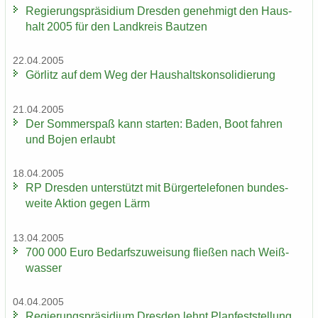
Re­gie­rungs­prä­si­di­um Dres­den ge­neh­migt den Haus­
halt 2005 für den Land­kreis Baut­zen
22.04.2005
Gör­litz auf dem Weg der Haus­halts­kon­so­li­die­rung
21.04.2005
Der Som­mer­spaß kann star­ten: Baden, Boot fah­ren
und Bojen er­laubt
18.04.2005
RP Dres­den un­ter­stützt mit Bür­ger­te­le­fo­nen bun­des­
wei­te Ak­ti­on gegen Lärm
13.04.2005
700 000 Euro Be­darfs­zu­wei­sung flie­ßen nach Weiß­
was­ser
04.04.2005
Re­gie­rungs­prä­si­di­um Dres­den lehnt Plan­fest­stel­lung