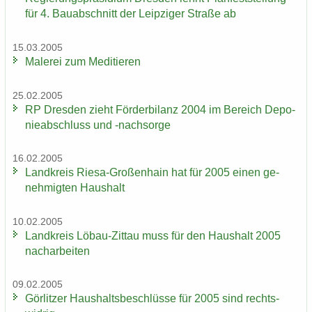
für 4. Bau­ab­schnitt der Leip­zi­ger Stra­ße ab
15.03.2005
Ma­le­rei zum Me­di­tie­ren
25.02.2005
RP Dres­den zieht För­der­bi­lanz 2004 im Be­reich De­po­
nie­ab­schluss und -​nachsorge
16.02.2005
Land­kreis Riesa-​Großenhain hat für 2005 einen ge­
neh­mig­ten Haus­halt
10.02.2005
Land­kreis Löbau-​Zittau muss für den Haus­halt 2005
nach­ar­bei­ten
09.02.2005
Gör­lit­zer Haus­halts­be­schlüs­se für 2005 sind rechts­