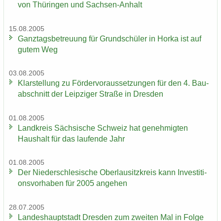
von Thü­rin­gen und Sachsen-​Anhalt
15.08.2005
Ganz­tags­be­treu­ung für Grund­schü­ler in Horka ist auf
gutem Weg
03.08.2005
Klar­stel­lung zu För­der­vor­aus­set­zun­gen für den 4. Bau­
ab­schnitt der Leip­zi­ger Stra­ße in Dres­den
01.08.2005
Land­kreis Säch­si­sche Schweiz hat ge­neh­mig­ten
Haus­halt für das lau­fen­de Jahr
01.08.2005
Der Nie­der­schle­si­sche Ober­lau­sitz­kreis kann In­ves­ti­ti­
ons­vor­ha­ben für 2005 an­ge­hen
28.07.2005
Lan­des­haupt­stadt Dres­den zum zwei­ten Mal in Folge