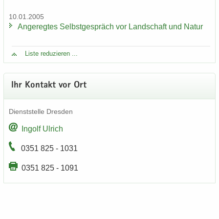
10.01.2005
An­ge­reg­tes Selbst­ge­spräch vor Land­schaft und Natur
Liste re­du­zie­ren ...
Ihr Kon­takt vor Ort
Dienst­stel­le Dres­den
In­golf Ul­rich
0351 825 - 1031
0351 825 - 1091