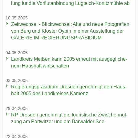
lung für die Vor­flut­an­bin­dung Lugteich-​Kortitzmühle ab
10.05.2005
Zeit­wech­sel - Blick­wech­sel: Alte und neue Fo­to­gra­fien
von Burg und Klos­ter Oybin in einer Aus­stel­lung der
GA­LE­RIE IM RE­GIE­RUNGS­PRÄ­SI­DI­UM
04.05.2005
Land­kreis Mei­ßen kann 2005 er­neut mit aus­ge­gli­che­
nem Haus­halt wirt­schaf­ten
03.05.2005
Re­gie­rungs­prä­si­di­um Dres­den ge­neh­migt den Haus­
halt 2005 des Land­krei­ses Ka­menz
29.04.2005
RP Dres­den ge­neh­migt die tou­ris­ti­sche Zwi­schen­nut­
zung am Part­wit­zer und am Bär­wal­der See
22.04.2005