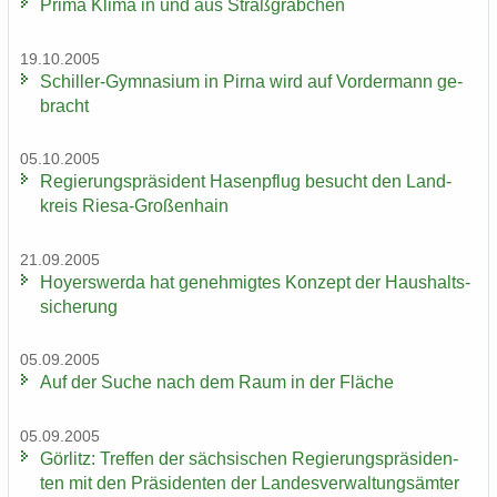
Prima Klima in und aus Straß­gräb­chen
19.10.2005
Schiller-​Gymnasium in Pirna wird auf Vor­der­mann ge­
bracht
05.10.2005
Re­gie­rungs­prä­si­dent Ha­sen­pflug be­sucht den Land­
kreis Riesa-​Großenhain
21.09.2005
Ho­yers­wer­da hat ge­neh­mig­tes Kon­zept der Haus­halts­
si­che­rung
05.09.2005
Auf der Suche nach dem Raum in der Flä­che
05.09.2005
Gör­litz: Tref­fen der säch­si­schen Re­gie­rungs­prä­si­den­
ten mit den Prä­si­den­ten der Lan­des­ver­wal­tungs­äm­ter