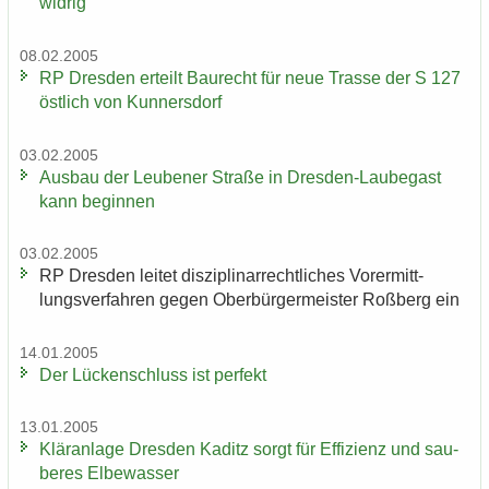
wid­rig
08.02.2005
RP Dres­den er­teilt Bau­recht für neue Tras­se der S 127
öst­lich von Kun­ners­dorf
03.02.2005
Aus­bau der Leu­be­ner Stra­ße in Dresden-​Laubegast
kann be­gin­nen
03.02.2005
RP Dres­den lei­tet dis­zi­pli­nar­recht­li­ches Vor­er­mitt­
lungs­ver­fah­ren gegen Ober­bür­ger­meis­ter Roß­berg ein
14.01.2005
Der Lü­cken­schluss ist per­fekt
13.01.2005
Klär­an­la­ge Dres­den Ka­ditz sorgt für Ef­fi­zi­enz und sau­
be­res El­be­was­ser