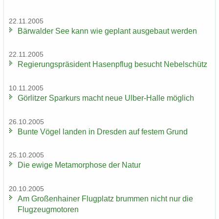
22.11.2005
Bär­wal­der See kann wie ge­plant aus­ge­baut wer­den
22.11.2005
Re­gie­rungs­prä­si­dent Ha­sen­pflug be­sucht Ne­bel­schütz
10.11.2005
Gör­lit­zer Spar­kurs macht neue Ulber-​Halle mög­lich
26.10.2005
Bunte Vögel lan­den in Dres­den auf fes­tem Grund
25.10.2005
Die ewige Me­ta­mor­pho­se der Natur
20.10.2005
Am Gro­ßen­hai­ner Flug­platz brum­men nicht nur die
Flug­zeug­mo­to­ren