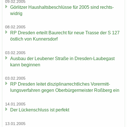
09.02.2005
Gör­lit­zer Haus­halts­be­schlüs­se für 2005 sind rechts­
wid­rig
08.02.2005
RP Dres­den er­teilt Bau­recht für neue Tras­se der S 127
öst­lich von Kun­ners­dorf
03.02.2005
Aus­bau der Leu­be­ner Stra­ße in Dresden-​Laubegast
kann be­gin­nen
03.02.2005
RP Dres­den lei­tet dis­zi­pli­nar­recht­li­ches Vor­er­mitt­
lungs­ver­fah­ren gegen Ober­bür­ger­meis­ter Roß­berg ein
14.01.2005
Der Lü­cken­schluss ist per­fekt
13.01.2005