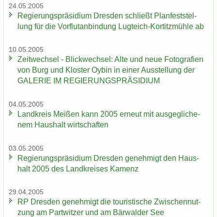
24.05.2005
Re­gie­rungs­prä­si­di­um Dres­den schließt Plan­fest­stel­
lung für die Vor­flut­an­bin­dung Lugteich-​Kortitzmühle ab
10.05.2005
Zeit­wech­sel - Blick­wech­sel: Alte und neue Fo­to­gra­fien
von Burg und Klos­ter Oybin in einer Aus­stel­lung der
GA­LE­RIE IM RE­GIE­RUNGS­PRÄ­SI­DI­UM
04.05.2005
Land­kreis Mei­ßen kann 2005 er­neut mit aus­ge­gli­che­
nem Haus­halt wirt­schaf­ten
03.05.2005
Re­gie­rungs­prä­si­di­um Dres­den ge­neh­migt den Haus­
halt 2005 des Land­krei­ses Ka­menz
29.04.2005
RP Dres­den ge­neh­migt die tou­ris­ti­sche Zwi­schen­nut­
zung am Part­wit­zer und am Bär­wal­der See