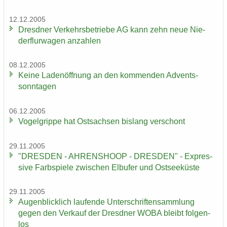
12.12.2005
Dresd­ner Ver­kehrs­be­trie­be AG kann zehn neue Nie­
der­flur­wa­gen an­zah­len
08.12.2005
Keine La­den­öff­nung an den kom­men­den Ad­vents­
sonn­ta­gen
06.12.2005
Vo­gel­grip­pe hat Ost­sach­sen bis­lang ver­schont
29.11.2005
"DRES­DEN - AH­REN­SHO­OP - DRES­DEN" - Ex­pres­
si­ve Farb­spie­le zwi­schen Elb­ufer und Ost­see­küs­te
29.11.2005
Au­gen­blick­lich lau­fen­de Un­ter­schrif­ten­samm­lung
gegen den Ver­kauf der Dresd­ner WOBA bleibt fol­gen­
los