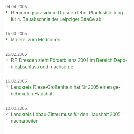
04.04.2005
Re­gie­rungs­prä­si­di­um Dres­den lehnt Plan­fest­stel­lung
für 4. Bau­ab­schnitt der Leip­zi­ger Stra­ße ab
15.03.2005
Ma­le­rei zum Me­di­tie­ren
25.02.2005
RP Dres­den zieht För­der­bi­lanz 2004 im Be­reich De­po­
nie­ab­schluss und -​nachsorge
16.02.2005
Land­kreis Riesa-​Großenhain hat für 2005 einen ge­
neh­mig­ten Haus­halt
10.02.2005
Land­kreis Löbau-​Zittau muss für den Haus­halt 2005
nach­ar­bei­ten