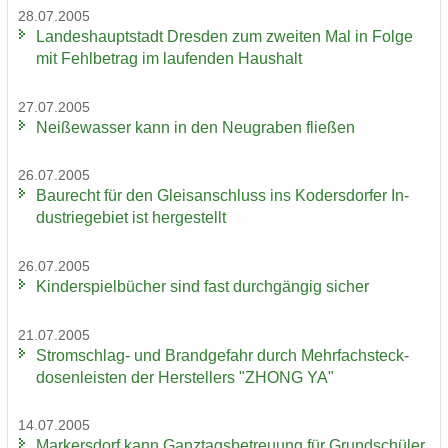
28.07.2005
Lan­des­haupt­stadt Dres­den zum zwei­ten Mal in Folge
mit Fehl­be­trag im lau­fen­den Haus­halt
27.07.2005
Nei­ße­was­ser kann in den Neu­gra­ben flie­ßen
26.07.2005
Bau­recht für den Gleis­an­schluss ins Ko­ders­dor­fer In­
dus­trie­ge­biet ist her­ge­stellt
26.07.2005
Kin­der­spiel­bü­cher sind fast durch­gän­gig si­cher
21.07.2005
Stromschlag-​ und Brand­ge­fahr durch Mehr­fach­steck­
do­sen­leis­ten der Her­stel­lers "ZHONG YA"
14.07.2005
Mar­kers­dorf kann Ganz­tags­be­treu­ung für Grund­schü­ler