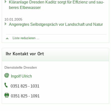
Klär­an­la­ge Dres­den Ka­ditz sorgt für Ef­fi­zi­enz und sau­
be­res El­be­was­ser
10.01.2005
An­ge­reg­tes Selbst­ge­spräch vor Land­schaft und Natur
Liste re­du­zie­ren ...
Ihr Kon­takt vor Ort
Dienst­stel­le Dres­den
In­golf Ul­rich
0351 825 - 1031
0351 825 - 1091