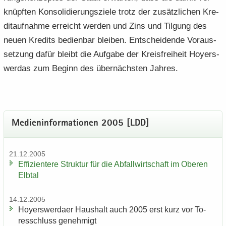
knüpf­ten Kon­so­li­die­rungs­zie­le trotz der zu­sätz­li­chen Kre­
dit­auf­nah­me er­reicht wer­den und Zins und Til­gung des
neuen Kre­dits be­dien­bar blei­ben. Ent­schei­den­de Vor­aus­
set­zung dafür bleibt die Auf­ga­be der Kreis­frei­heit Ho­yers­
wer­das zum Be­ginn des über­nächs­ten Jah­res.
Me­di­en­in­for­ma­tio­nen 2005 [LDD]
21.12.2005
Ef­fi­zi­en­te­re Struk­tur für die Ab­fall­wirt­schaft im Obe­ren
Elb­tal
14.12.2005
Ho­yers­wer­da­er Haus­halt auch 2005 erst kurz vor To­
res­schluss ge­neh­migt