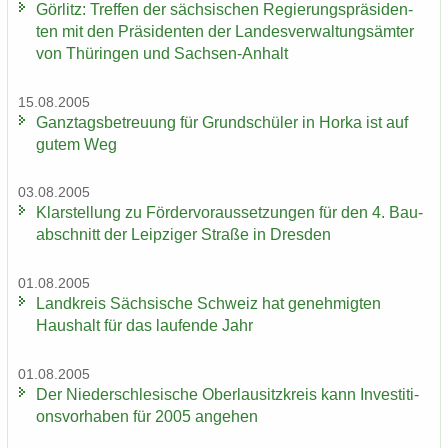
Gör­litz: Tref­fen der säch­si­schen Re­gie­rungs­prä­si­den­
ten mit den Prä­si­den­ten der Lan­des­ver­wal­tungs­äm­ter
von Thü­rin­gen und Sachsen-​Anhalt
15.08.2005
Ganz­tags­be­treu­ung für Grund­schü­ler in Horka ist auf
gutem Weg
03.08.2005
Klar­stel­lung zu För­der­vor­aus­set­zun­gen für den 4. Bau­
ab­schnitt der Leip­zi­ger Stra­ße in Dres­den
01.08.2005
Land­kreis Säch­si­sche Schweiz hat ge­neh­mig­ten
Haus­halt für das lau­fen­de Jahr
01.08.2005
Der Nie­der­schle­si­sche Ober­lau­sitz­kreis kann In­ves­ti­ti­
ons­vor­ha­ben für 2005 an­ge­hen