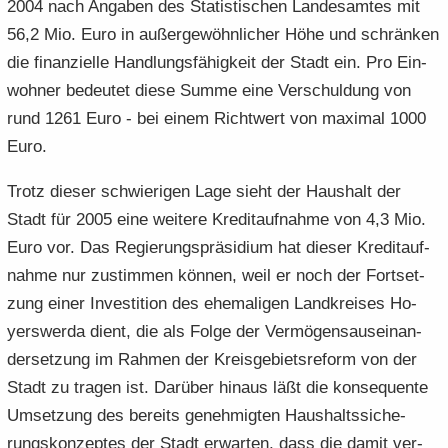
2004 nach An­ga­ben des Sta­tis­ti­schen Lan­des­am­tes mit
56,2 Mio. Euro in au­ßer­ge­wöhn­li­cher Höhe und schrän­ken
die fi­nan­zi­el­le Hand­lungs­fä­hig­keit der Stadt ein. Pro Ein­
woh­ner be­deu­tet diese Summe eine Ver­schul­dung von
rund 1261 Euro - bei einem Richt­wert von ma­xi­mal 1000
Euro.
Trotz die­ser schwie­ri­gen Lage sieht der Haus­halt der
Stadt für 2005 eine wei­te­re Kre­dit­auf­nah­me von 4,3 Mio.
Euro vor. Das Re­gie­rungs­prä­si­di­um hat die­ser Kre­dit­auf­
nah­me nur zu­stim­men kön­nen, weil er noch der Fort­set­
zung einer In­ves­ti­ti­on des ehe­ma­li­gen Land­krei­ses Ho­
yers­wer­da dient, die als Folge der Ver­mö­gens­aus­ein­an­
der­set­zung im Rah­men der Kreis­ge­biets­re­form von der
Stadt zu tra­gen ist. Dar­über hin­aus läßt die kon­se­quen­te
Um­set­zung des be­reits ge­neh­mig­ten Haus­halts­si­che­
rungs­kon­zep­tes der Stadt er­war­ten, dass die damit ver­