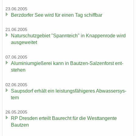
23.06.2005
Berz­dor­fer See wird für einen Tag schiff­bar
21.06.2005
Na­tur­schutz­ge­biet "Spann­teich" in Knap­pen­ro­de wird
aus­ge­wei­tet
07.06.2005
Alu­mi­ni­um­gie­ße­rei kann in Bautzen-​Salzenforst ent­
ste­hen
02.06.2005
Saups­dorf er­hält ein leis­tungs­fä­hi­ge­res Ab­was­ser­sys­
tem
26.05.2005
RP Dres­den er­teilt Bau­recht für die West­tan­gen­te
Baut­zen