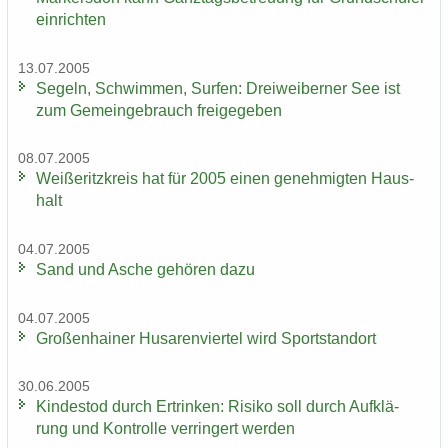
ein­rich­ten
13.07.2005
Se­geln, Schwim­men, Sur­fen: Drei­wei­ber­ner See ist
zum Ge­mein­ge­brauch frei­ge­ge­ben
08.07.2005
Wei­ße­ritz­kreis hat für 2005 einen ge­neh­mig­ten Haus­
halt
04.07.2005
Sand und Asche ge­hö­ren dazu
04.07.2005
Gro­ßen­hai­ner Hu­sa­ren­vier­tel wird Sport­stand­ort
30.06.2005
Kin­des­tod durch Er­trin­ken: Ri­si­ko soll durch Auf­klä­
rung und Kon­trol­le ver­rin­gert wer­den