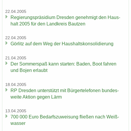
22.04.2005
Re­gie­rungs­prä­si­di­um Dres­den ge­neh­migt den Haus­
halt 2005 für den Land­kreis Baut­zen
22.04.2005
Gör­litz auf dem Weg der Haus­halts­kon­so­li­die­rung
21.04.2005
Der Som­mer­spaß kann star­ten: Baden, Boot fah­ren
und Bojen er­laubt
18.04.2005
RP Dres­den un­ter­stützt mit Bür­ger­te­le­fo­nen bun­des­
wei­te Ak­ti­on gegen Lärm
13.04.2005
700 000 Euro Be­darfs­zu­wei­sung flie­ßen nach Weiß­
was­ser