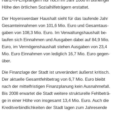
Hartz-​IV-Empfängern nur noch im Jahr 2006 in bis­he­ri­ger
Höhe den ört­li­chen So­zi­al­hil­fe­trä­gern er­stat­tet.
Der Ho­yers­wer­da­er Haus­halt sieht für das lau­fen­de Jahr
Ge­samt­ein­nah­men von 101,6 Mio. Euro und Ge­samt­aus­
ga­ben von 108,3 Mio. Euro. Im Ver­wal­tungs­haus­halt be­
lau­fen sich Ein­nah­men und Aus­ga­ben dabei auf 84,9 Mio.
Euro, im Ver­mö­gens­haus­halt ste­hen Aus­ga­ben von 23,4
Mio. Euro Ein­nah­men von le­dig­lich 16,7 Mio. Euro ge­gen­
über.
Die Fi­nanz­la­ge der Stadt ist un­ver­än­dert äu­ßerst kri­tisch.
Der ak­tu­el­le Ge­samt­fehl­be­trag von 6,7 Mio. Euro bleibt
nach der mit­tel­fris­ti­gen Fi­nanz­pla­nung kein Aus­nah­me­fall.
Bis 2008 er­war­tet die Stadt wei­te­re struk­tu­rel­le Fehl­be­trä­
ge in einer Höhe von ins­ge­samt 13,4 Mio. Euro. Auch die
Kre­dit­ver­bind­lich­kei­ten der Stadt lagen zum Jah­res­en­de