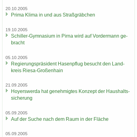
20.10.2005
Prima Klima in und aus Straß­gräb­chen
19.10.2005
Schiller-​Gymnasium in Pirna wird auf Vor­der­mann ge­
bracht
05.10.2005
Re­gie­rungs­prä­si­dent Ha­sen­pflug be­sucht den Land­
kreis Riesa-​Großenhain
21.09.2005
Ho­yers­wer­da hat ge­neh­mig­tes Kon­zept der Haus­halts­
si­che­rung
05.09.2005
Auf der Suche nach dem Raum in der Flä­che
05.09.2005