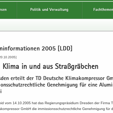
hsen
Politik und Verwaltung
Fachthemen
en­in­for­ma­tio­nen 2005 [LDD]
20.10.2005]
 Klima in und aus Straß­gräb­chen
­den er­teilt der TD Deut­sche Kli­ma­kom­pres­sor 
i­ons­schutz­recht­li­che Ge­neh­mi­gung für eine Alu­mi
i
eid vom 14.10.2005 hat das Re­gie­rungs­prä­si­di­um Dres­den der Firma 
­kom­pres­sor GmbH die im­mis­si­ons­schutz­recht­li­che Ge­neh­mi­gung für d