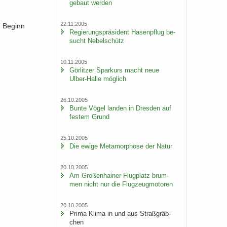
ge­baut wer­den
22.11.2005
n Be­ginn
Re­gie­rungs­prä­si­dent Ha­sen­pflug be­
sucht Ne­bel­schütz
10.11.2005
Gör­lit­zer Spar­kurs macht neue
Ulber-​Halle mög­lich
26.10.2005
Bunte Vögel lan­den in Dres­den auf
fes­tem Grund
25.10.2005
Die ewige Me­ta­mor­pho­se der Natur
20.10.2005
Am Gro­ßen­hai­ner Flug­platz brum­
men nicht nur die Flug­zeug­mo­to­ren
20.10.2005
Prima Klima in und aus Straß­gräb­
chen