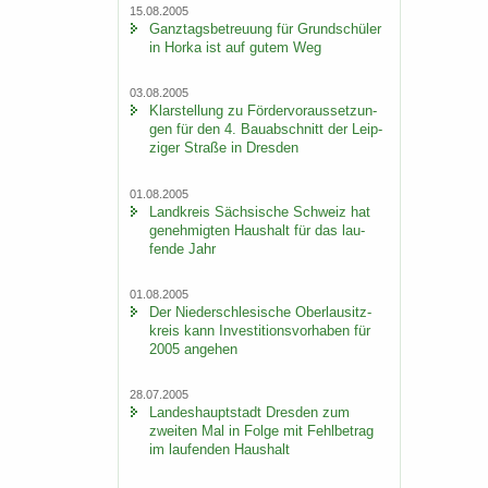
15.08.2005
Ganz­tags­be­treu­ung für Grund­schü­ler
in Horka ist auf gutem Weg
03.08.2005
Klar­stel­lung zu För­der­vor­aus­set­zun­
gen für den 4. Bau­ab­schnitt der Leip­
zi­ger Stra­ße in Dres­den
01.08.2005
Land­kreis Säch­si­sche Schweiz hat
ge­neh­mig­ten Haus­halt für das lau­
fen­de Jahr
01.08.2005
Der Nie­der­schle­si­sche Ober­lau­sitz­
kreis kann In­ves­ti­ti­ons­vor­ha­ben für
2005 an­ge­hen
28.07.2005
Lan­des­haupt­stadt Dres­den zum
zwei­ten Mal in Folge mit Fehl­be­trag
im lau­fen­den Haus­halt