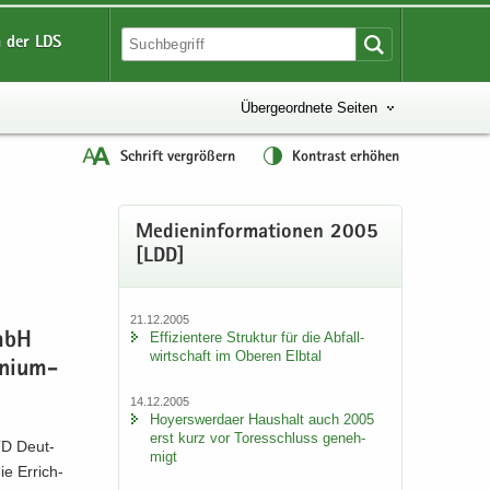
 der LDS
Übergeordnete Seiten
Schrift vergrößern
Kontrast erhöhen
Me­di­en­in­for­ma­tio­nen 2005
[LDD]
21.12.2005
Ef­fi­zi­en­te­re Struk­tur für die Ab­fall­
GmbH
wirt­schaft im Obe­ren Elb­tal
­ni­um­
14.12.2005
Ho­yers­wer­da­er Haus­halt auch 2005
erst kurz vor To­res­schluss ge­neh­
TD Deut­
migt
ie Er­rich­