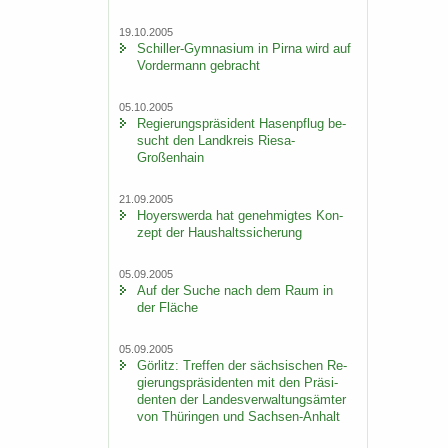
19.10.2005
Schiller-​Gymnasium in Pirna wird auf
Vor­der­mann ge­bracht
05.10.2005
Re­gie­rungs­prä­si­dent Ha­sen­pflug be­
sucht den Land­kreis Riesa-​
Großenhain
21.09.2005
Ho­yers­wer­da hat ge­neh­mig­tes Kon­
zept der Haus­halts­si­che­rung
05.09.2005
Auf der Suche nach dem Raum in
der Flä­che
05.09.2005
Gör­litz: Tref­fen der säch­si­schen Re­
gie­rungs­prä­si­den­ten mit den Prä­si­
den­ten der Lan­des­ver­wal­tungs­äm­ter
von Thü­rin­gen und Sachsen-​Anhalt