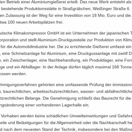
n Be­trieb einer Alu­mi­ni­um­gie­ße­rei er­teilt. Das neue Werk ent­steht a
s be­stehen­de Pro­duk­ti­ons­stät­te in Straß­gräb­chen, Weiß­in­ger Stra­ße 6.
il­ten Zu­las­sung ist der Weg für eine In­ves­ti­ti­on von 18 Mio. Euro und die
wa 100 neuen Ar­beits­plät­zen frei.
­sche Kli­ma­kom­pres­sor GmbH ist ein Un­ter­neh­men der ja­pa­ni­schen To
or­po­ra­ti­on und stellt Aluminium-​Druckgussteile zur Pro­duk­ti­on von Kli­
für die Au­to­mo­bil­in­dus­trie her. Die zu er­rich­ten­de Gie­ße­rei um­fasst ein
ger, eine Schmelz­an­la­ge für Alu­mi­ni­um, eine Druck­guss­an­la­ge mit zwölf 
, ein Zwi­schen­la­ger, eine Nach­be­hand­lung, ein Pro­dukt­la­ger, eine For
­ge und ein Ab­fall­la­ger. In der An­la­ge dür­fen täg­lich ma­xi­mal 168 Ton­ne
os­sen wer­den.
mi­gungs­ver­fah­ren ge­hör­ten eine um­fas­sen­de Prü­fung der im­mis­si­on
n, bau­recht­li­chen, ar­beits­schutz­recht­li­chen, wasser-​ und ab­fall­recht­li­
z­recht­li­chen Be­lan­ge. Die Ge­neh­mi­gung schließt das Bau­recht für die er
gs­än­de­rung einer vor­han­de­nen La­ger­hal­le ein.
or­ha­ben wer­den keine schäd­li­chen Um­welt­ein­wir­kun­gen und Ge­fah­ren
tei­le und Be­läs­ti­gun­gen für die All­ge­mein­heit oder die Nach­bar­schaft her
rd nach dem neu­es­ten Stand der Tech­nik, ins­be­son­de­re bei den Maß­