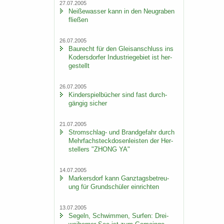
27.07.2005
Nei­ße­was­ser kann in den Neu­gra­ben
flie­ßen
26.07.2005
Bau­recht für den Gleis­an­schluss ins
Ko­ders­dor­fer In­dus­trie­ge­biet ist her­
ge­stellt
26.07.2005
Kin­der­spiel­bü­cher sind fast durch­
gän­gig si­cher
21.07.2005
Stromschlag-​ und Brand­ge­fahr durch
Mehr­fach­steck­do­sen­leis­ten der Her­
stel­lers "ZHONG YA"
14.07.2005
Mar­kers­dorf kann Ganz­tags­be­treu­
ung für Grund­schü­ler ein­rich­ten
13.07.2005
Se­geln, Schwim­men, Sur­fen: Drei­