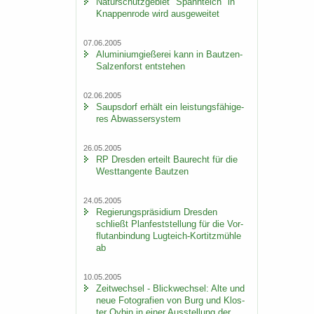
Na­tur­schutz­ge­biet "Spann­teich" in
Knap­pen­ro­de wird aus­ge­wei­tet
07.06.2005
Alu­mi­ni­um­gie­ße­rei kann in Bautzen-​
Salzenforst ent­ste­hen
02.06.2005
Saups­dorf er­hält ein leis­tungs­fä­hi­ge­
res Ab­was­ser­sys­tem
26.05.2005
RP Dres­den er­teilt Bau­recht für die
West­tan­gen­te Baut­zen
24.05.2005
Re­gie­rungs­prä­si­di­um Dres­den
schließt Plan­fest­stel­lung für die Vor­
flut­an­bin­dung Lugteich-​Kortitzmühle
ab
10.05.2005
Zeit­wech­sel - Blick­wech­sel: Alte und
neue Fo­to­gra­fien von Burg und Klos­
ter Oybin in einer Aus­stel­lung der