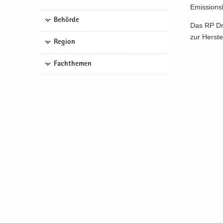
Emis­si­ons­
Behörde
Das RP Dres
zur Her­ste
Region
Fachthemen