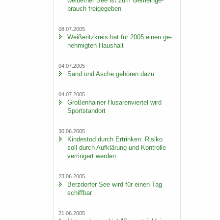
wei­ber­ner See ist zum Ge­mein­ge­
brauch frei­ge­ge­ben
08.07.2005
Wei­ße­ritz­kreis hat für 2005 einen ge­
neh­mig­ten Haus­halt
04.07.2005
Sand und Asche ge­hö­ren dazu
04.07.2005
Gro­ßen­hai­ner Hu­sa­ren­vier­tel wird
Sport­stand­ort
30.06.2005
Kin­des­tod durch Er­trin­ken: Ri­si­ko
soll durch Auf­klä­rung und Kon­trol­le
ver­rin­gert wer­den
23.06.2005
Berz­dor­fer See wird für einen Tag
schiff­bar
21.06.2005