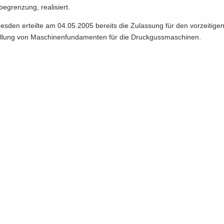
be­gren­zung, rea­li­siert.
­den er­teil­te am 04.05.2005 be­reits die Zu­las­sung für den vor­zei­ti­ge
l­lung von Ma­schi­nen­fun­da­men­ten für die Druck­guss­ma­schi­nen.