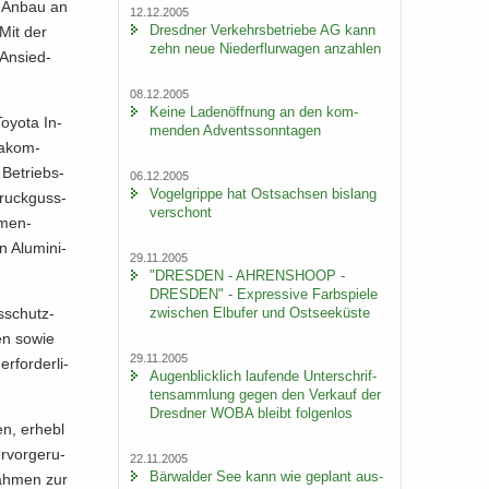
ls Anbau an
12.12.2005
Dresd­ner Ver­kehrs­be­trie­be AG kann
 Mit der
zehn neue Nie­der­flur­wa­gen an­zah­len
 An­sied­
08.12.2005
Keine La­den­öff­nung an den kom­
­yo­ta In­
men­den Ad­vents­sonn­ta­gen
ma­kom­
 Be­triebs­
06.12.2005
Vo­gel­grip­pe hat Ost­sach­sen bis­lang
Druck­guss­
ver­schont
­men­
n Alu­mi­ni­
29.11.2005
"DRES­DEN - AH­REN­SHO­OP -
DRES­DEN" - Ex­pres­si­ve Farb­spie­le
zwi­schen Elb­ufer und Ost­see­küs­te
s­schutz­
chen sowie
29.11.2005
­for­der­li­
Au­gen­blick­lich lau­fen­de Un­ter­schrif­
ten­samm­lung gegen den Ver­kauf der
Dresd­ner WOBA bleibt fol­gen­los
, er­heb­l
­vor­ge­ru­
22.11.2005
Bär­wal­der See kann wie ge­plant aus­
nah­men zur