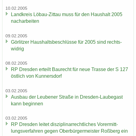
10.02.2005
Land­kreis Löbau-​Zittau muss für den Haus­halt 2005
nach­ar­bei­ten
09.02.2005
Gör­lit­zer Haus­halts­be­schlüs­se für 2005 sind rechts­
wid­rig
08.02.2005
RP Dres­den er­teilt Bau­recht für neue Tras­se der S 127
öst­lich von Kun­ners­dorf
03.02.2005
Aus­bau der Leu­be­ner Stra­ße in Dresden-​Laubegast
kann be­gin­nen
03.02.2005
RP Dres­den lei­tet dis­zi­pli­nar­recht­li­ches Vor­er­mitt­
lungs­ver­fah­ren gegen Ober­bür­ger­meis­ter Roß­berg ein