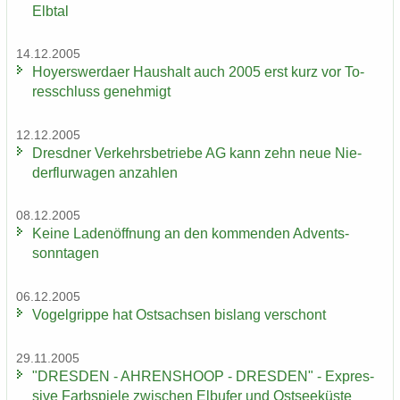
Elb­tal
14.12.2005
Ho­yers­wer­da­er Haus­halt auch 2005 erst kurz vor To­
res­schluss ge­neh­migt
12.12.2005
Dresd­ner Ver­kehrs­be­trie­be AG kann zehn neue Nie­
der­flur­wa­gen an­zah­len
08.12.2005
Keine La­den­öff­nung an den kom­men­den Ad­vents­
sonn­ta­gen
06.12.2005
Vo­gel­grip­pe hat Ost­sach­sen bis­lang ver­schont
29.11.2005
"DRES­DEN - AH­REN­SHO­OP - DRES­DEN" - Ex­pres­
si­ve Farb­spie­le zwi­schen Elb­ufer und Ost­see­küs­te