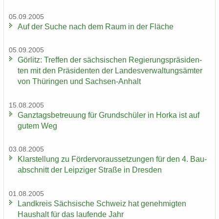
05.09.2005
Auf der Suche nach dem Raum in der Flä­che
05.09.2005
Gör­litz: Tref­fen der säch­si­schen Re­gie­rungs­prä­si­den­
ten mit den Prä­si­den­ten der Lan­des­ver­wal­tungs­äm­ter
von Thü­rin­gen und Sachsen-​Anhalt
15.08.2005
Ganz­tags­be­treu­ung für Grund­schü­ler in Horka ist auf
gutem Weg
03.08.2005
Klar­stel­lung zu För­der­vor­aus­set­zun­gen für den 4. Bau­
ab­schnitt der Leip­zi­ger Stra­ße in Dres­den
01.08.2005
Land­kreis Säch­si­sche Schweiz hat ge­neh­mig­ten
Haus­halt für das lau­fen­de Jahr