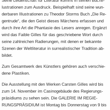
Seine Lei­den­schaft für Li­te­ra­tur kommt in sei­nen Buch­il­
lus­tra­tio­nen zum Aus­druck. Bei­spiel­haft sind seine wun­
der­ba­ren Il­lus­tra­tio­nen zu Theo­dor Storms Buch „Die Re­
gen­tru­de“, die den Geist die­ses Mär­chens er­fas­sen und
durch ihre Art die Phan­ta­sie des Le­sers an­re­gen. Er­gänzt
wird das Fai­ble Gil­les für das ge­schrie­be­ne Wort durch
seine zahl­rei­chen Ra­die­run­gen, mit denen er be­kann­te
Sze­nen der Welt­li­te­ra­tur in sur­rea­lis­ti­scher Tra­di­ti­on ab­
bil­det.
Zum Ge­samt­werk des Künst­lers ge­hö­ren auch ver­schie­
de­ne Plas­ti­ken.
Die Aus­stel­lung mit den Wer­ken Cars­ten Gil­les wird bis
zum 14. No­vem­ber im Ca­si­no­ge­bäu­de des Re­gie­rungs­
prä­si­di­ums zu sehen sein. Die GA­LE­RIE IM RE­GIE­
RUNGS­PRÄ­SI­DI­UM ist Mon­tag bis Don­ners­tag von 9 bis