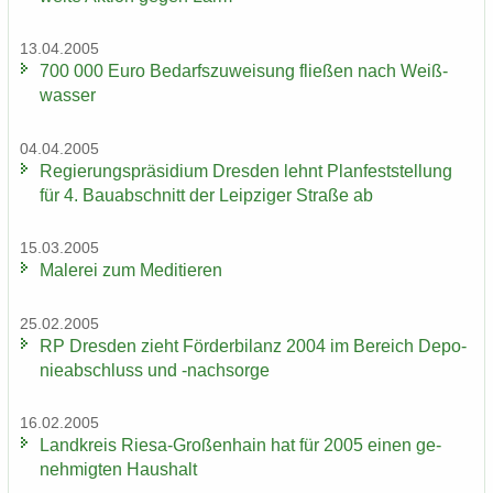
13.04.2005
700 000 Euro Be­darfs­zu­wei­sung flie­ßen nach Weiß­
was­ser
04.04.2005
Re­gie­rungs­prä­si­di­um Dres­den lehnt Plan­fest­stel­lung
für 4. Bau­ab­schnitt der Leip­zi­ger Stra­ße ab
15.03.2005
Ma­le­rei zum Me­di­tie­ren
25.02.2005
RP Dres­den zieht För­der­bi­lanz 2004 im Be­reich De­po­
nie­ab­schluss und -​nachsorge
16.02.2005
Land­kreis Riesa-​Großenhain hat für 2005 einen ge­
neh­mig­ten Haus­halt