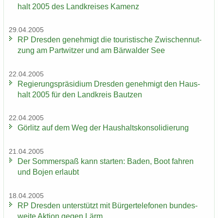
halt 2005 des Land­krei­ses Ka­menz
29.04.2005
RP Dres­den ge­neh­migt die tou­ris­ti­sche Zwi­schen­nut­
zung am Part­wit­zer und am Bär­wal­der See
22.04.2005
Re­gie­rungs­prä­si­di­um Dres­den ge­neh­migt den Haus­
halt 2005 für den Land­kreis Baut­zen
22.04.2005
Gör­litz auf dem Weg der Haus­halts­kon­so­li­die­rung
21.04.2005
Der Som­mer­spaß kann star­ten: Baden, Boot fah­ren
und Bojen er­laubt
18.04.2005
RP Dres­den un­ter­stützt mit Bür­ger­te­le­fo­nen bun­des­
wei­te Ak­ti­on gegen Lärm