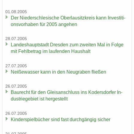
01.08.2005
Der Nie­der­schle­si­sche Ober­lau­sitz­kreis kann In­ves­ti­ti­
ons­vor­ha­ben für 2005 an­ge­hen
28.07.2005
Lan­des­haupt­stadt Dres­den zum zwei­ten Mal in Folge
mit Fehl­be­trag im lau­fen­den Haus­halt
27.07.2005
Nei­ße­was­ser kann in den Neu­gra­ben flie­ßen
26.07.2005
Bau­recht für den Gleis­an­schluss ins Ko­ders­dor­fer In­
dus­trie­ge­biet ist her­ge­stellt
26.07.2005
Kin­der­spiel­bü­cher sind fast durch­gän­gig si­cher