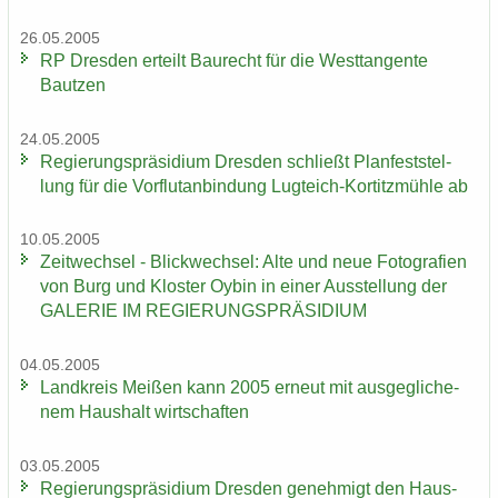
26.05.2005
RP Dres­den er­teilt Bau­recht für die West­tan­gen­te
Baut­zen
24.05.2005
Re­gie­rungs­prä­si­di­um Dres­den schließt Plan­fest­stel­
lung für die Vor­flut­an­bin­dung Lugteich-​Kortitzmühle ab
10.05.2005
Zeit­wech­sel - Blick­wech­sel: Alte und neue Fo­to­gra­fien
von Burg und Klos­ter Oybin in einer Aus­stel­lung der
GA­LE­RIE IM RE­GIE­RUNGS­PRÄ­SI­DI­UM
04.05.2005
Land­kreis Mei­ßen kann 2005 er­neut mit aus­ge­gli­che­
nem Haus­halt wirt­schaf­ten
03.05.2005
Re­gie­rungs­prä­si­di­um Dres­den ge­neh­migt den Haus­