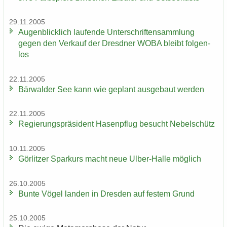
29.11.2005
Au­gen­blick­lich lau­fen­de Un­ter­schrif­ten­samm­lung
gegen den Ver­kauf der Dresd­ner WOBA bleibt fol­gen­
los
22.11.2005
Bär­wal­der See kann wie ge­plant aus­ge­baut wer­den
22.11.2005
Re­gie­rungs­prä­si­dent Ha­sen­pflug be­sucht Ne­bel­schütz
10.11.2005
Gör­lit­zer Spar­kurs macht neue Ulber-​Halle mög­lich
26.10.2005
Bunte Vögel lan­den in Dres­den auf fes­tem Grund
25.10.2005