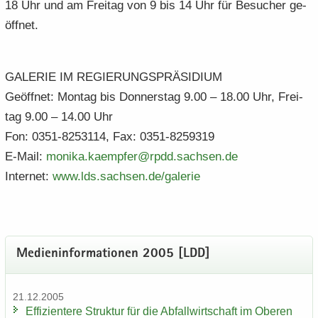
18 Uhr und am Frei­tag von 9 bis 14 Uhr für Be­su­cher ge­
öff­net.
GA­LE­RIE IM RE­GIE­RUNGS­PRÄ­SI­DI­UM
Ge­öff­net: Mon­tag bis Don­ners­tag 9.00 – 18.00 Uhr, Frei­
tag 9.00 – 14.00 Uhr
Fon: 0351-8253114, Fax: 0351-8259319
E-​Mail:
mo­ni­ka.​kaempfer@rpdd.​sachsen.​de
In­ter­net:
www.​lds.​sachsen.​de/​galerie
Me­di­en­in­for­ma­tio­nen 2005 [LDD]
21.12.2005
Ef­fi­zi­en­te­re Struk­tur für die Ab­fall­wirt­schaft im Obe­ren