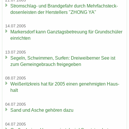
21.07.2005
Stromschlag-​ und Brand­ge­fahr durch Mehr­fach­steck­
do­sen­leis­ten der Her­stel­lers "ZHONG YA"
14.07.2005
Mar­kers­dorf kann Ganz­tags­be­treu­ung für Grund­schü­ler
ein­rich­ten
13.07.2005
Se­geln, Schwim­men, Sur­fen: Drei­wei­ber­ner See ist
zum Ge­mein­ge­brauch frei­ge­ge­ben
08.07.2005
Wei­ße­ritz­kreis hat für 2005 einen ge­neh­mig­ten Haus­
halt
04.07.2005
Sand und Asche ge­hö­ren dazu
04.07.2005