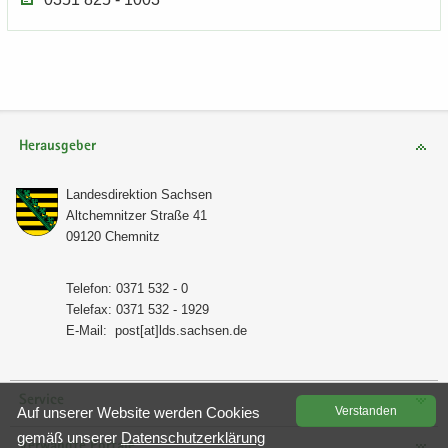
Herausgeber
Lan­des­di­rek­ti­on Sach­sen
Alt­chem­nit­zer Stra­ße 41
09120 Chem­nitz
Te­le­fon: 0371 532 - 0
Te­le­fax: 0371 532 - 1929
E-​Mail:
post[at]lds.sach­sen.de
Service
Auf un­se­rer Web­site wer­den Coo­kies
Ver­stan­den
gemäß un­se­rer
Da­ten­schutz­er­klä­rung
Verwandte Portale