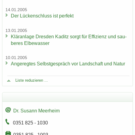
14.01.2005
Der Lü­cken­schluss ist per­fekt
13.01.2005
Klär­an­la­ge Dres­den Ka­ditz sorgt für Ef­fi­zi­enz und sau­
be­res El­be­was­ser
10.01.2005
An­ge­reg­tes Selbst­ge­spräch vor Land­schaft und Natur
Liste re­du­zie­ren ...
Dr. Su­sann Meer­heim
0351 825 - 1030
0351 825 - 1003