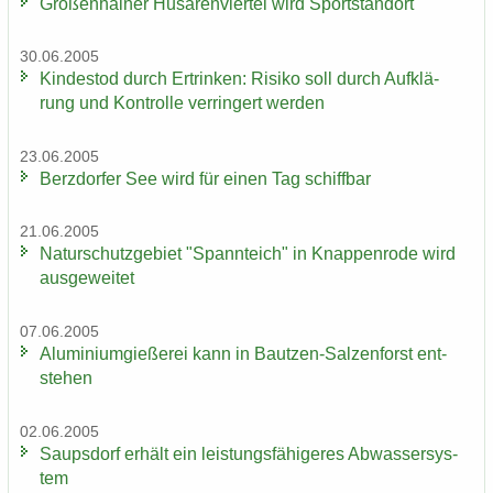
Gro­ßen­hai­ner Hu­sa­ren­vier­tel wird Sport­stand­ort
30.06.2005
Kin­des­tod durch Er­trin­ken: Ri­si­ko soll durch Auf­klä­
rung und Kon­trol­le ver­rin­gert wer­den
23.06.2005
Berz­dor­fer See wird für einen Tag schiff­bar
21.06.2005
Na­tur­schutz­ge­biet "Spann­teich" in Knap­pen­ro­de wird
aus­ge­wei­tet
07.06.2005
Alu­mi­ni­um­gie­ße­rei kann in Bautzen-​Salzenforst ent­
ste­hen
02.06.2005
Saups­dorf er­hält ein leis­tungs­fä­hi­ge­res Ab­was­ser­sys­
tem