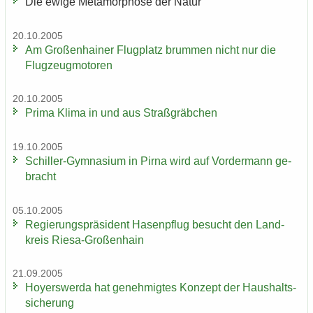
Die ewige Me­ta­mor­pho­se der Natur
20.10.2005
Am Gro­ßen­hai­ner Flug­platz brum­men nicht nur die
Flug­zeug­mo­to­ren
20.10.2005
Prima Klima in und aus Straß­gräb­chen
19.10.2005
Schiller-​Gymnasium in Pirna wird auf Vor­der­mann ge­
bracht
05.10.2005
Re­gie­rungs­prä­si­dent Ha­sen­pflug be­sucht den Land­
kreis Riesa-​Großenhain
21.09.2005
Ho­yers­wer­da hat ge­neh­mig­tes Kon­zept der Haus­halts­
si­che­rung