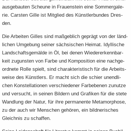
aus­ge­bau­ten Scheu­ne in Frau­en­stein eine Som­mer­ga­le­
rie. Cars­ten Gille ist Mit­glied des Künst­ler­bun­des Dres­
den.
Die Ar­bei­ten Gil­les sind maß­geb­lich ge­prägt von der länd­
li­chen Um­ge­bung sei­ner säch­si­schen Hei­mat. Idyl­li­sche
Land­schafts­ge­mäl­de in Öl, bei denen Wie­der­erkenn­bar­
keit zu­guns­ten von Farbe und Kom­po­si­ti­on eine nach­ge­
ord­ne­te Rolle spielt, sind cha­rak­te­ris­tisch für die Ar­beits­
wei­se des Künst­lers. Er macht sich die schier un­end­li­
chen Kon­stel­la­tio­nen ver­schie­de­ner Far­be­be­nen zu­nut­ze
und ver­sucht, in sei­nen Bil­dern und Gra­fi­ken für die stete
Wand­lung der Natur, für ihre per­ma­nen­te Me­ta­mor­pho­se,
zu der auch wir Men­schen ge­hö­ren, ein bild­ne­ri­sches
Gleich­nis zu schaf­fen.